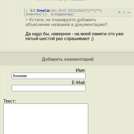
6.7
,
GreyCat
(
ok
), 20:47, 02/12/2016 [
^
] [
^^
] [
^^^
]
+
–
/
[
ответить
]
[
↑
] [
к модератору
]
> Кстати, не планируете добавить
объяснение названия в документацию?
Да надо бы, наверное - на моей памяти это уже
пятый-шестой раз спрашивают ;)
Добавить комментарий
Имя:
E-Mail:
Текст: