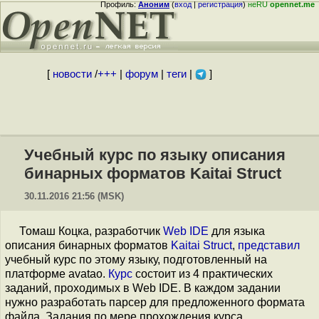
Профиль:
Аноним
(
вход
|
регистрация
)
неRU
opennet.me
[
новости
/
+++
|
форум
|
теги
|
]
Учебный курс по языку описания
бинарных форматов Kaitai Struct
30.11.2016 21:56 (MSK)
Томаш Коцка, разработчик
Web IDE
для языка
описания бинарных форматов
Kaitai Struct
,
представил
учебный курс по этому языку, подготовленный на
платформе avatao.
Курс
состоит из 4 практических
заданий, проходимых в Web IDE. В каждом задании
нужно разработать парсер для предложенного формата
файла. Задания по мере прохождения курса