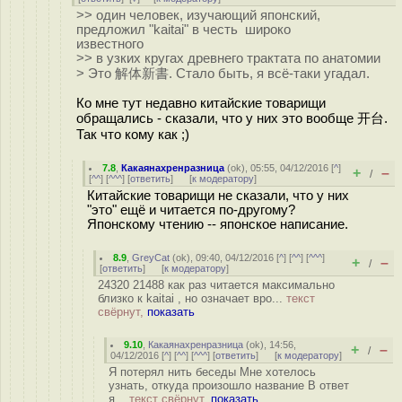
>> один человек, изучающий японский,
предложил "kaitai" в честь широко
известного
>> в узких кругах древнего трактата по анатомии
> Это 解体新書. Стало быть, я всё-таки угадал.
Ко мне тут недавно китайские товарищи
обращались - сказали, что у них это вообще 开台.
Так что кому как ;)
7.8
,
Какаянахренразница
(
ok
), 05:55, 04/12/2016 [
^
]
+
–
/
[
^^
] [
^^^
] [
ответить
]
[
к модератору
]
Китайские товарищи не сказали, что у них
"это" ещё и читается по-другому?
Японскому чтению -- японское написание.
8.9
,
GreyCat
(
ok
), 09:40, 04/12/2016 [
^
] [
^^
] [
^^^
]
+
–
/
[
ответить
]
[
к модератору
]
24320 21488 как раз читается максимально
близко к kaitai , но означает вро...
текст
свёрнут,
показать
9.10
,
Какаянахренразница
(
ok
), 14:56,
+
–
/
04/12/2016 [
^
] [
^^
] [
^^^
] [
ответить
]
[
к модератору
]
Я потерял нить беседы Мне хотелось
узнать, откуда произошло название В ответ
я...
текст свёрнут,
показать