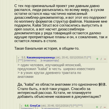
С тех пор оригинальный проект уже давным давно
распался, люди разъехались по всему миру, в сухом
остатке остался наш частично написанный
дизассемблер-декомпилятор, и вот этот его подпроект
по мэппингу форматов структур файлов. Название мне
подарили, Kaitai Struct все согласились выпустить в
open source, а вот насчет дизассемблера-
декомпилятора у ряда товарищей остаются далеко
идущие проприетарные планы и он, к сожалению, так и
остается лежать в столе.
Такая банальная история, в общем-то.
5.5
,
Какаянахренразница
(
ok
), 20:41, 02/12/2016 [
^
] [
^^
]
+
–
/
[
^^^
] [
ответить
]
[
к модератору
]
> один человек, изучающий японский,
предложил "kaitai" в честь широко известного
> в узких кругах древнего трактата по
анатомии
Да, "kaitai" из области анатомии это однозначно 解体.
Стало быть, я всё-таки угадал. Спасибо за
интересный рассказ. Кстати, не планируете
добавить объяснение названия в документацию?
6.6
,
GreyCat
(
ok
), 20:46, 02/12/2016 [
^
] [
^^
] [
^^^
]
+
–
/
[
ответить
]
[
↓
] [
к модератору
]