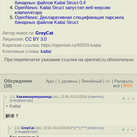
бинарных файлов Kaitai Struct 0.4
OpenNews: Kaitai Struct запустил веб-версию
компилятора
OpenNews: Декларативная спецификация парсинга
бинарных файлов Kaitai Struct
Автор новости:
GreyCat
Лицензия:
CC BY 3.0
Короткая ссылка: https://opennet.ru/45593-kaitai
Ключевые слова:
kaitai
При перепечатке указание ссылки на opennet.ru обязательно
Обсуждение
Ajax
|
1 уровень
|
Линейный
|
+/-
|
Раскрыть
(10)
всё
|
RSS
1.1
,
Какаянахренразница
(
ok
), 12:45, 01/12/2016 [
ответить
]
+
–
/
[
к модератору
]
> Kaitai
解体？
2.2
,
GreyCat
(
ok
), 13:16, 01/12/2016 [
^
] [
^^
] [
^^^
] [
ответить
]
+
–
/
[
к модератору
]