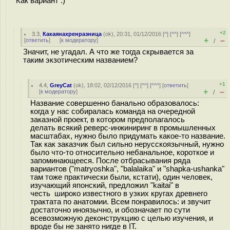
Как вариант :)
+2
3.3
,
Какаянахренразница
(
ok
), 20:31, 01/12/2016 [
^
] [
^^
] [
^^^
]
+
–
[
ответить
]
[
к модератору
]
/
Значит, не угадал. А что же тогда скрывается за
таким экзотическим названием?
+1
4.4
,
GreyCat
(
ok
), 18:02, 02/12/2016 [
^
] [
^^
] [
^^^
] [
ответить
]
+
–
[
к модератору
]
/
Название совершенно банально образовалось:
когда у нас собиралась команда на очередной
заказной проект, в котором предполагалось
делать всякий реверс-инжиниринг в промышленных
масштабах, нужно было придумать какое-то название.
Так как заказчик был сильно нерусскоязычный, нужно
было что-то относительно небанальное, короткое и
запоминающееся. После отбрасывания ряда
вариантов ("matryoshka", "balalaika" и "shapka-ushanka"
там тоже практически были, кстати), один человек,
изучающий японский, предложил "kaitai" в
честь широко известного в узких кругах древнего
трактата по анатомии. Всем понравилось: и звучит
достаточно иноязычно, и обозначает по сути
всевозможную деконструкцию с целью изучения, и
вроде бы не занято нигде в IT.