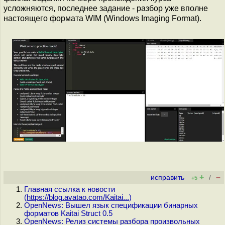
усложняются, последнее задание - разбор уже вполне
настоящего формата WIM (Windows Imaging Format).
+
–
исправить
/
+5
Главная ссылка к новости
(
https://blog.avatao.com/Kaitai...
)
OpenNews: Вышел язык спецификации бинарных
форматов Kaitai Struct 0.5
OpenNews: Релиз системы разбора произвольных