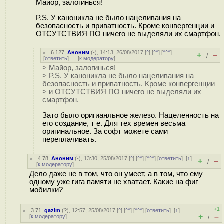
Майор, залогинься!
P.S. У каноникла не было нацеливания на
безопасность и приватность. Кроме конвергенции и
ОТСУТСТВИЯ ПО ничего не выделяли их смартфон.
6.127
,
Аноним
(
-
), 14:13, 26/08/2017 [
^
] [
^^
] [
^^^
]
+
–
/
[
ответить
]
[
к модератору
]
> Майор, залогинься!
> P.S. У каноникла не было нацеливания на
безопасность и приватность. Кроме конвергенции
> и ОТСУТСТВИЯ ПО ничего не выделяли их
смартфон.
Зато было оригианльное железо. Нацеленность на
его создание, т е. Для тех времен весьма
оригинальное. За софт можете сами
переплачивать.
4.78
,
Аноним
(
-
), 13:30, 25/08/2017 [
^
] [
^^
] [
^^^
] [
ответить
]
[
↑
]
+
–
/
[
к модератору
]
Дело даже не в том, что он умеет, а в том, что ему
одному уже гига памяти не хватает. Какие на фиг
мобилки?
+1
3.71
,
gazim
(
?
), 12:57, 25/08/2017 [
^
] [
^^
] [
^^^
] [
ответить
]
[
↑
]
+
–
[
к модератору
]
/