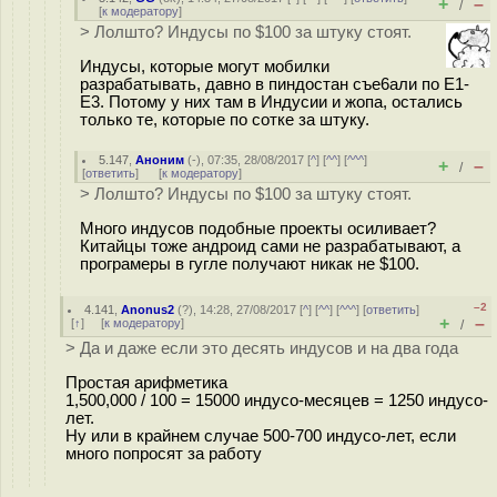
+
–
/
[
к модератору
]
> Лолшто? Индусы по $100 за штуку стоят.
Индусы, которые могут мобилки
разрабатывать, давно в пиндостан съе6али по E1-
E3. Потому у них там в Индусии и жопа, остались
только те, которые по сотке за штуку.
5.147
,
Аноним
(
-
), 07:35, 28/08/2017 [
^
] [
^^
] [
^^^
]
+
–
/
[
ответить
]
[
к модератору
]
> Лолшто? Индусы по $100 за штуку стоят.
Много индусов подобные проекты осиливает?
Китайцы тоже андроид сами не разрабатывают, а
програмеры в гугле получают никак не $100.
–2
4.141
,
Anonus2
(
?
), 14:28, 27/08/2017 [
^
] [
^^
] [
^^^
] [
ответить
]
+
–
[
↑
] [
к модератору
]
/
> Да и даже если это десять индусов и на два года
Простая арифметика
1,500,000 / 100 = 15000 индусо-месяцев = 1250 индусо-
лет.
Ну или в крайнем случае 500-700 индусо-лет, если
много попросят за работу