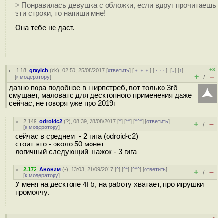
> Понравилась девушка с обложки, если вдруг прочитаешь
эти строки, то напиши мне!
Она тебе не даст.
+3
1.18
,
grayich
(
ok
), 02:50, 25/08/2017 [
ответить
] [
﹢﹢﹢
] [
· · ·
]
[
↓
] [
↑
]
+
–
[
к модератору
]
/
давно пора подобное в ширпотреб, вот только 3гб
смущает, маловато для десктопного применения даже
сейчас, не говоря уже про 2019г
2.149
,
odroidc2
(
?
), 08:39, 28/08/2017 [
^
] [
^^
] [
^^^
] [
ответить
]
+
–
/
[
к модератору
]
сейчас в среднем - 2 гига (odroid-c2)
стоит это - около 50 монет
логичный следующий шажок - 3 гига
2.172
,
Аноним
(
-
), 13:03, 21/09/2017 [
^
] [
^^
] [
^^^
] [
ответить
]
+
–
/
[
к модератору
]
У меня на десктопе 4Гб, на работу хватает, про игрушки
промолчу.