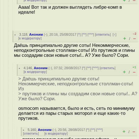
+
–
[
к модератору
]
/
Аааа! Вот так и должен выглядеть либре-комп в
идеале!
–2
3.118
,
Аноним
(
-
), 20:16, 25/08/2017 [
^
] [
^^
] [
^^^
] [
ответить
]
[
↑
]
+
–
[
к модератору
]
/
Даёшь принципиально другие соты! Некоммерческие,
неподконтрольные столлман-соты! Из прутиков и глины
мы создадим свои новые соты!.. А? Уже было? Сори.
+1
4.146
,
Аноним
(
-
), 07:32, 28/08/2017 [
^
] [
^^
] [
^^^
] [
ответить
]
+
–
[
к модератору
]
/
> Даёшь принципиально другие соты!
Некоммерческие, неподконтрольные столлман-соты!
Из
> прутиков и глины мы создадим свои новые соты!.. А?
Уже было? Сори.
osmocom называется, было и есть, сеть по минимуму
делается из пары старых моторол и еще каких-то
прутиков.
5.160
,
Аноним
(
-
), 20:56, 28/08/2017 [
^
] [
^^
] [
^^^
]
+
–
/
[
ответить
]
[
к модератору
]