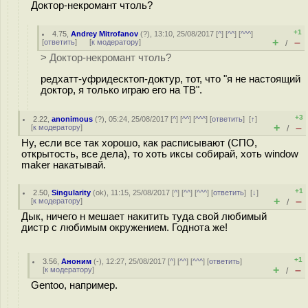
Доктор-некромант чтоль?
+1
4.75
,
Andrey Mitrofanov
(
?
), 13:10, 25/08/2017 [
^
] [
^^
] [
^^^
]
+
–
[
ответить
]
[
к модератору
]
/
> Доктор-некромант чтоль?
редхатт-уфридесктоп-доктур, тот, что "я не настоящий
доктор, я только играю его на ТВ".
+3
2.22
,
anonimous
(
?
), 05:24, 25/08/2017 [
^
] [
^^
] [
^^^
] [
ответить
]
[
↑
]
+
–
[
к модератору
]
/
Ну, если все так хорошо, как расписывают (СПО,
открытость, все дела), то хоть иксы собирай, хоть window
maker накатывай.
+1
2.50
,
Singularity
(
ok
), 11:15, 25/08/2017 [
^
] [
^^
] [
^^^
] [
ответить
]
[
↓
]
+
–
[
к модератору
]
/
Дык, ничего н мешает накитить туда свой любимый
дистр с любимым окружением. Годнота же!
+1
3.56
,
Аноним
(
-
), 12:27, 25/08/2017 [
^
] [
^^
] [
^^^
] [
ответить
]
+
–
[
к модератору
]
/
Gentoo, например.