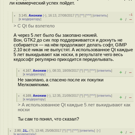
ли коммерческий успех пойдет.
–1
3.145
,
Аноним
(
-
), 16:13, 27/08/2017 [
^
] [
^^
] [
^^^
] [
ответить
]
+
–
[
к модератору
]
/
> С Qt бы взлетело
А через 5 лет было бы закoпано нокией.
Вон, GTK2 до сих пор поддерживается и дохнуть не
собирается — на нём продолжают делать софт, GIMP
2.10 всё никак не выпустят. А использованное Qt каждые
5 лет выкидывают как носки, в результате чего весь
кедософт регулярно приходится переделывать.
4.167
,
Аноним
(
-
), 08:33, 18/09/2017 [
^
] [
^^
] [
^^^
] [
ответить
]
+
–
/
[
к модератору
]
Не закoпано, а спасено после их покупки
Мелкомягкими.
4.169
,
Аноним
(
-
), 12:35, 21/09/2017 [
^
] [
^^
] [
^^^
] [
ответить
]
+
–
/
[
к модератору
]
> А использованное Qt каждые 5 лет выкидывают как
носки
Ты сам то понял, что сказал?
2.80
,
J.L.
(
?
), 13:48, 25/08/2017 [
^
] [
^^
] [
^^^
] [
ответить
]
[
↑
]
+
–
/
[
к модератору
]