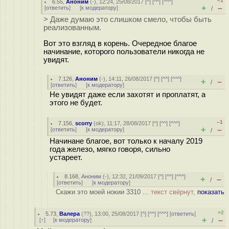
–1
6.55
,
Аноним
(
-
), 12:24, 25/08/2017 [
^
] [
^^
] [
^^^
]
+
–
[
ответить
]
[
к модератору
]
/
> Даже думаю это слишком смело, чтобы быть
реализованным.
Вот это взгляд в корень. Очередное благое
начинание, которого пользователи никогда не
увидят.
7.126
,
Аноним
(
-
), 14:11, 26/08/2017 [
^
] [
^^
] [
^^^
]
+
–
/
[
ответить
]
[
к модератору
]
Не увидят даже если захотят и проплатят, а
этого не будет.
–1
7.156
,
scorry
(
ok
), 11:17, 28/08/2017 [
^
] [
^^
] [
^^^
]
+
–
[
ответить
]
[
к модератору
]
/
Начинане благое, вот только к началу 2019
года железо, мягко говоря, сильно
устареет.
8.168
,
Аноним
(
-
), 12:32, 21/09/2017 [
^
] [
^^
] [
^^^
]
+
–
/
[
ответить
]
[
к модератору
]
Скажи это моей нокии 3310 ...
текст свёрнут,
показать
+2
5.73
,
Валера
(
??
), 13:00, 25/08/2017 [
^
] [
^^
] [
^^^
] [
ответить
]
+
–
[
↑
] [
к модератору
]
/