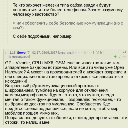
Те кто захочет железки типа сабжа врядли будут
понтоваться и тем более телефоном. Зачем разумному
человеку хвастовство?
> или обеспечить себе безопасные коммуникации (но с
кем?)
С себе подобными, например.
–1
1.15
,
Servo
(
?
), 02:17, 25/08/2017 [
ответить
] [
﹢﹢﹢
] [
· · ·
]
[
↓
] [
↑
]
+
–
[
к модератору
]
/
GPU Vivante, CPU i.MX6, GSM ещё не известно какие там
аппаратные бэкдоры встроены. Или все эти чипы уже Open
Hardware? А может на производителей снизойдет озарение и
они специально для этого проекта откроют все аппаратные
исходники!
Встроенный p2p коммуникационный протокол с
шифрованием, тумблер на корпусе для отключения
камеры,микрофона,wi-fi,gsm - это то, что нужно, всегда
мечтал о таком функционале. Поздравляю гномовцев, что
выбрали их десктоп по умолчанию. Сообществу Кде
придётся слегка поднапрячься, если не хотят, чтобы мир
мобилок прошёл мимо них.
Понравилась девушка с обложки, если вдруг прочитаешь эти
строки, то напиши мне!