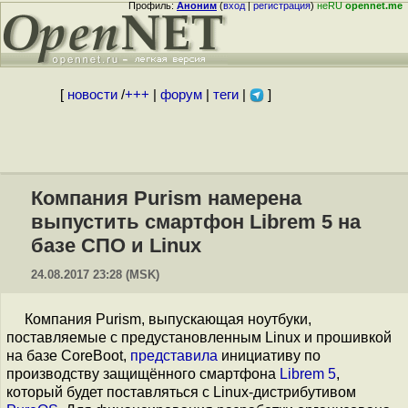
Профиль:
Аноним
(
вход
|
регистрация
)
неRU
opennet.me
[
новости
/
+++
|
форум
|
теги
|
]
Компания Purism намерена
выпустить смартфон Librem 5 на
базе СПО и Linux
24.08.2017 23:28 (MSK)
Компания Purism, выпускающая ноутбуки,
поставляемые с предустановленным Linux и прошивкой
на базе CoreBoot,
представила
инициативу по
производству защищённого смартфона
Librem 5
,
который будет поставляться с Linux-дистрибутивом