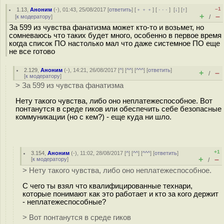
–1
1.13
,
Аноним
(
-
), 01:43, 25/08/2017 [
ответить
] [
﹢﹢﹢
] [
· · ·
]
[
↓
] [
↑
]
+
–
[
к модератору
]
/
За 599 из чувства фанатизма может кто-то и возьмет, но
сомневаюсь что таких будет много, особенно в первое время
когда список ПО настолько мал что даже системное ПО еще
не все готово
2.129
,
Аноним
(
-
), 14:21, 26/08/2017 [
^
] [
^^
] [
^^^
] [
ответить
]
+
–
/
[
к модератору
]
> За 599 из чувства фанатизма
Нету такого чувства, либо оно неплатежеспособное. Вот
понтанутся в среде гиков или обеспечить себе безопасные
коммуникации (но с кем?) - еще куда ни шло.
+1
3.154
,
Аноним
(
-
), 11:02, 28/08/2017 [
^
] [
^^
] [
^^^
] [
ответить
]
+
–
[
к модератору
]
/
> Нету такого чувства, либо оно неплатежеспособное.
С чего ты взял что квалифицированные технари,
которые понимают как это работает и кто за кого держит
- неплатежеспособные?
> Вот понтанутся в среде гиков