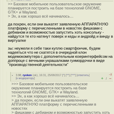
>> Базовое мобильное пользовательское окружение
планируется построить на базе технологий GNOME,
GTK+ и Wayland.
> Эх, а как хорошо всё начиналось…
да похрен, если они выкатят заявленную АППАРАТНУЮ
платформу с перечисленными в новостях фишками с
дебианом и возможностью запустить хоть консольку -
найдутся те кто натянут поверх и кеды и андройд и винду в
виртуалке
зы: неужели я себе таки куплю смартфончик, будем
надеяться что не скатятся в очередной клон
модемокомпутера с дополнительным юзеринтерфейсом на
доппроце с вечными украшалками гуимордочки в виде
"производственной деятельности"
–2
3.98
,
ryoken
(
ok
), 16:31, 25/08/2017 [
^
] [
^^
] [
^^^
] [
ответить
]
+
–
[
к модератору
]
/
>>> Базовое мобильное пользовательское
окружение планируется построить на базе
технологий GNOME, GTK+ и Wayland.
>> Эх, а как хорошо всё начиналось…
> да похрен, если они выкатят заявленную
АППАРАТНУЮ платформу с перечисленными в
новостях
> фишками с дебианом и возможностью запустить хоть