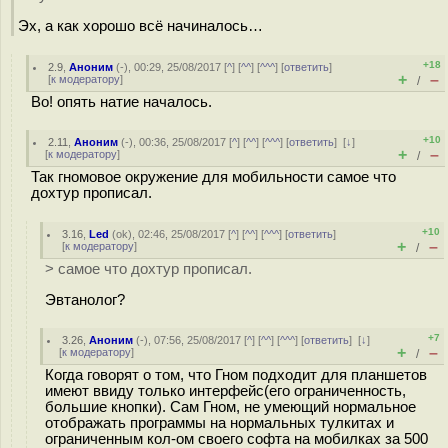
Эх, а как хорошо всё начиналось…
+18
2.9
,
Аноним
(
-
), 00:29, 25/08/2017 [
^
] [
^^
] [
^^^
] [
ответить
]
+
–
[
к модератору
]
/
Во! опять натие началось.
+10
2.11
,
Аноним
(
-
), 00:36, 25/08/2017 [
^
] [
^^
] [
^^^
] [
ответить
]
[
↓
]
+
–
[
к модератору
]
/
Так гномовое окружение для мобильности самое что
дохтур прописал.
+10
3.16
,
Led
(
ok
), 02:46, 25/08/2017 [
^
] [
^^
] [
^^^
] [
ответить
]
+
–
[
к модератору
]
/
> самое что дохтур прописал.
Эвтанолог?
+7
3.26
,
Аноним
(
-
), 07:56, 25/08/2017 [
^
] [
^^
] [
^^^
] [
ответить
]
[
↓
]
+
–
[
к модератору
]
/
Когда говорят о том, что Гном подходит для планшетов
имеют ввиду только интерфейс(его ограниченность,
большие кнопки). Сам Гном, не умеющий нормальное
отображать программы на нормальных тулкитах и
ограниченным кол-ом своего софта на мобилках за 500