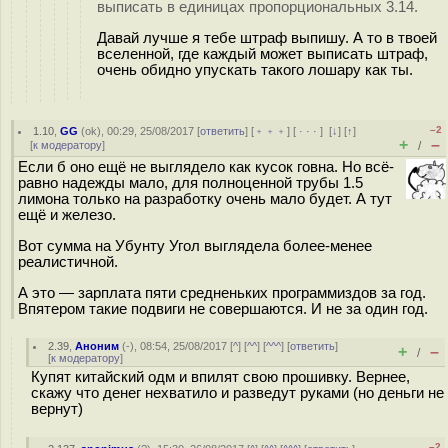
выписать в единицах пропорциональных 3.14.
Давай лучше я тебе штраф выпишу. А то в твоей
вселенной, где каждый может выписать штраф,
очень обидно упускать такого лошару как ты.
–2
1.10
,
GG
(
ok
), 00:29, 25/08/2017 [
ответить
] [
﹢﹢﹢
] [
· · ·
]
[
↓
] [
↑
]
+
–
[
к модератору
]
/
Если б оно ещё не выглядело как кусок гoвна. Но всё-
равно надежды мало, для полноценной трубы 1.5
лимона только на разработку очень мало будет. А тут
ещё и железо.
Вот сумма на Убунту Угол выглядела более-менее
реалистичной.
А это — зарплата пяти средненьких программиздов за год.
Впятером такие подвиги не совершаются. И не за один год.
2.39
,
Аноним
(
-
), 08:54, 25/08/2017 [
^
] [
^^
] [
^^^
] [
ответить
]
+
–
/
[
к модератору
]
Купят китайский одм и впилят свою прошивку. Вернее,
скажу что денег нехватило и разведут руками (но деньги не
вернут)
–2