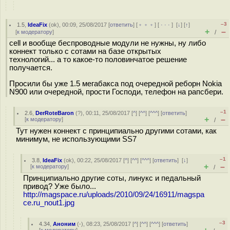
–3
1.5
,
IdeaFix
(
ok
), 00:09, 25/08/2017 [
ответить
] [
﹢﹢﹢
] [
· · ·
]
[
↓
] [
↑
]
+
–
[
к модератору
]
/
cell и вообще беспроводные модули не нужны, ну либо
коннект только с сотами на базе открытых
технологий... а то какое-то половинчатое решение
получается.
Просили бы уже 1.5 мегабакса под очередной реборн Nokia
N900 или очередной, прости Господи, телефон на рапсбери.
–1
2.6
,
DerRoteBaron
(
?
), 00:11, 25/08/2017 [
^
] [
^^
] [
^^^
] [
ответить
]
+
–
[
к модератору
]
/
Тут нужен коннект с принципиально другими сотами, как
минимум, не использующими SS7
–1
3.8
,
IdeaFix
(
ok
), 00:22, 25/08/2017 [
^
] [
^^
] [
^^^
] [
ответить
]
[
↓
]
+
–
[
к модератору
]
/
Принципиально другие соты, линукс и педальный
привод? Уже было...
http://magspace.ru/uploads/2010/09/24/16911/magspa
ce.ru_nout1.jpg
–3
4.34
,
Аноним
(
-
), 08:23, 25/08/2017 [
^
] [
^^
] [
^^^
] [
ответить
]