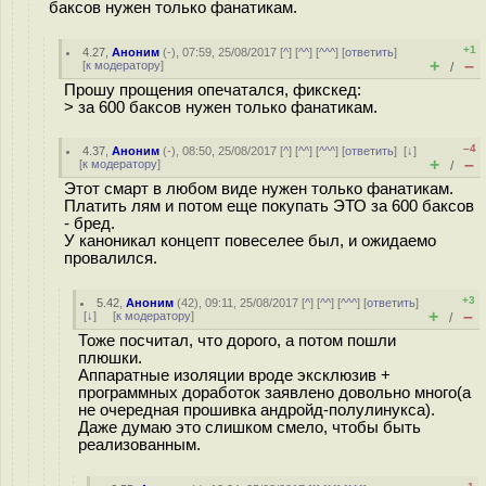
баксов нужен только фанатикам.
+1
4.27
,
Аноним
(
-
), 07:59, 25/08/2017 [
^
] [
^^
] [
^^^
] [
ответить
]
+
–
[
к модератору
]
/
Прошу прощения опечатался, фикскед:
> за 600 баксов нужен только фанатикам.
–4
4.37
,
Аноним
(
-
), 08:50, 25/08/2017 [
^
] [
^^
] [
^^^
] [
ответить
]
[
↓
]
+
–
[
к модератору
]
/
Этот смарт в любом виде нужен только фанатикам.
Платить лям и потом еще покупать ЭТО за 600 баксов
- бред.
У каноникал концепт повеселее был, и ожидаемо
провалился.
+3
5.42
,
Аноним
(
42
), 09:11, 25/08/2017 [
^
] [
^^
] [
^^^
] [
ответить
]
+
–
[
↓
] [
к модератору
]
/
Тоже посчитал, что дорого, а потом пошли
плюшки.
Аппаратные изоляции вроде эксклюзив +
программных доработок заявлено довольно много(а
не очередная прошивка андройд-полулинукса).
Даже думаю это слишком смело, чтобы быть
реализованным.