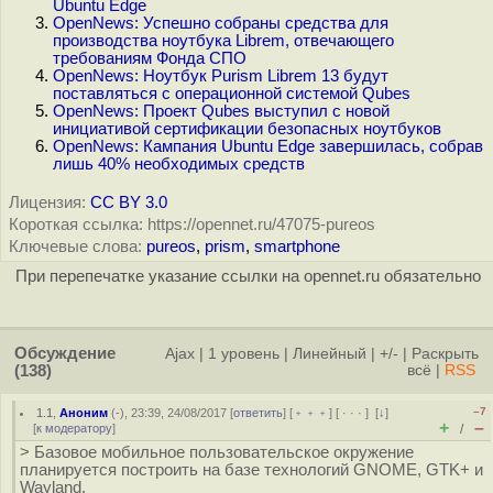
Ubuntu Edge
OpenNews: Успешно собраны средства для
производства ноутбука Librem, отвечающего
требованиям Фонда СПО
OpenNews: Ноутбук Purism Librem 13 будут
поставляться с операционной системой Qubes
OpenNews: Проект Qubes выступил с новой
инициативой сертификации безопасных ноутбуков
OpenNews: Кампания Ubuntu Edge завершилась, собрав
лишь 40% необходимых средств
Лицензия:
CC BY 3.0
Короткая ссылка: https://opennet.ru/47075-pureos
Ключевые слова:
pureos
,
prism
,
smartphone
При перепечатке указание ссылки на opennet.ru обязательно
Обсуждение
Ajax
|
1 уровень
|
Линейный
|
+/-
|
Раскрыть
(138)
всё
|
RSS
–7
1.1
,
Аноним
(
-
), 23:39, 24/08/2017 [
ответить
] [
﹢﹢﹢
] [
· · ·
]
[
↓
]
+
–
[
к модератору
]
/
> Базовое мобильное пользовательское окружение
планируется построить на базе технологий GNOME, GTK+ и
Wayland.