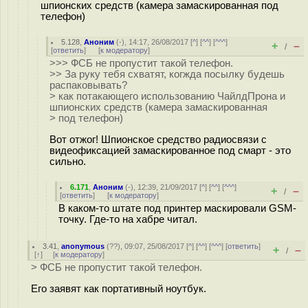
шпионских средств (камера замаскированная под
телефон)
5.128
,
Аноним
(
-
), 14:17, 26/08/2017 [
^
] [
^^
] [
^^^
]
+
–
/
[
ответить
]
[
к модератору
]
>>> ФСБ не пропустит такой телефон.
>> За руку тебя схватят, когжда посылку будешь
распаковывать?
> как потакающего использованию ЧайлдПрона и
шпионских средств (камера замаскированная
> под телефон)
Вот отжог! Шпионское средство радиосвязи с
видеофиксацией замаскированное под смарт - это
сильно.
6.171
,
Аноним
(
-
), 12:39, 21/09/2017 [
^
] [
^^
] [
^^^
]
+
–
/
[
ответить
]
[
к модератору
]
В каком-то штате под принтер маскировали GSM-
точку. Где-то на хабре читал.
3.41
,
anonymous
(
??
), 09:07, 25/08/2017 [
^
] [
^^
] [
^^^
] [
ответить
]
+
–
/
[
↑
] [
к модератору
]
> ФСБ не пропустит такой телефон.
Его заявят как портативный ноутбук.