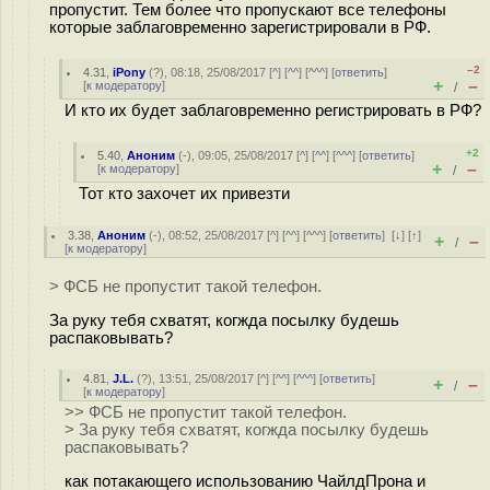
пропустит. Тем более что пропускают все телефоны
которые заблаговременно зарегистрировали в РФ.
–2
4.31
,
iPony
(
?
), 08:18, 25/08/2017 [
^
] [
^^
] [
^^^
] [
ответить
]
+
–
[
к модератору
]
/
И кто их будет заблаговременно регистрировать в РФ?
+2
5.40
,
Аноним
(
-
), 09:05, 25/08/2017 [
^
] [
^^
] [
^^^
] [
ответить
]
+
–
[
к модератору
]
/
Тот кто захочет их привезти
3.38
,
Аноним
(
-
), 08:52, 25/08/2017 [
^
] [
^^
] [
^^^
] [
ответить
]
[
↓
] [
↑
]
+
–
/
[
к модератору
]
> ФСБ не пропустит такой телефон.
За руку тебя схватят, когжда посылку будешь
распаковывать?
4.81
,
J.L.
(
?
), 13:51, 25/08/2017 [
^
] [
^^
] [
^^^
] [
ответить
]
+
–
/
[
к модератору
]
>> ФСБ не пропустит такой телефон.
> За руку тебя схватят, когжда посылку будешь
распаковывать?
как потакающего использованию ЧайлдПрона и