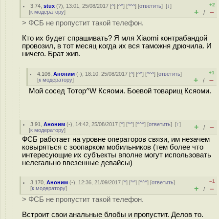
+2
3.74
,
stux
(
?
), 13:01, 25/08/2017 [
^
] [
^^
] [
^^^
] [
ответить
]
[
↓
]
+
–
[
к модератору
]
/
> ФСБ не пропустит такой телефон.
Кто их будет спрашивать? Я мля Xiaomi контрабандой
провозил, в тот месяц когда их вся таможня дрючила. И
ничего. Брат жив.
+1
4.106
,
Аноним
(
-
), 18:10, 25/08/2017 [
^
] [
^^
] [
^^^
] [
ответить
]
+
–
[
к модератору
]
/
Мой сосед Тотор^W Ксяоми. Боевой товарищ Ксяоми.
3.91
,
Аноним
(
-
), 14:42, 25/08/2017 [
^
] [
^^
] [
^^^
] [
ответить
]
[
↑
]
+
–
/
[
к модератору
]
ФСБ работает на уровне операторов связи, им незачем
ковыряться с зоопарком мобильников (тем более что
интересующие их субъекты вполне могут использовать
нелегально ввезенные девайсы)
–1
3.170
,
Аноним
(
-
), 12:36, 21/09/2017 [
^
] [
^^
] [
^^^
] [
ответить
]
+
–
[
к модератору
]
/
> ФСБ не пропустит такой телефон.
Встроит свои анальные блобы и пропустит. Делов то.