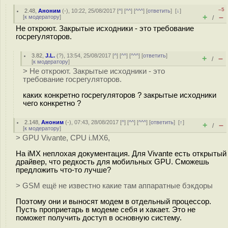
–5
2.48
,
Аноним
(
-
), 10:22, 25/08/2017 [
^
] [
^^
] [
^^^
] [
ответить
]
[
↓
]
+
–
[
к модератору
]
/
Не откроют. Закрытые исходники - это требование
госрегуляторов.
3.82
,
J.L.
(
?
), 13:54, 25/08/2017 [
^
] [
^^
] [
^^^
] [
ответить
]
+
–
/
[
к модератору
]
> Не откроют. Закрытые исходники - это
требование госрегуляторов.
каких конкретно госрегуляторов ? закрытые исходники
чего конкретно ?
2.148
,
Аноним
(
-
), 07:43, 28/08/2017 [
^
] [
^^
] [
^^^
] [
ответить
]
[
↑
]
+
–
/
[
к модератору
]
> GPU Vivante, CPU i.MX6,
На iMX неплохая документация. Для Vivante есть открытый
драйвер, что редкость для мобильных GPU. Сможешь
предложить что-то лучше?
> GSM ещё не известно какие там аппаратные бэкдоры
Поэтому они и выносят модем в отдельный процессор.
Пусть проприетарь в модеме себя и хакает. Это не
поможет получить доступ в основную систему.