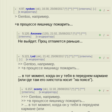
4.97
,
ryoken
(
ok
), 16:30, 25/08/2017 [
^
] [
^^
] [
^^^
] [
ответить
]
[
↓
]
+
–
/
[
к модератору
]
> Gentoo, например.
+в процессе яишницу пожарить...
5.120
,
Аноним
(
120
), 21:02, 25/08/2017 [
^
] [
^^
] [
^^^
]
+
–
/
[
ответить
]
[
к модератору
]
Не выйдет. Проц отпаяется раньше...
5.121
,
Led
(
ok
), 21:42, 25/08/2017 [
^
] [
^^
] [
^^^
] [
ответить
]
+
–
/
[
↓
] [
к модератору
]
>> Gentoo, например.
> +в процессе яишницу пожарить...
... в тот момент, когда он у тебя в переднем кармане
(или где там его хипстота носит "на поясе").
6.157
,
scorry
(
ok
), 11:18, 28/08/2017 [
^
] [
^^
] [
^^^
]
+
–
/
[
ответить
]
[
к модератору
]
>>> Gentoo, например.
>> +в процессе яишницу пожарить...
> ... в тот момент, когда он у тебя в переднем
кармане (или