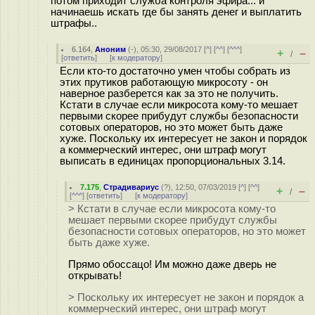
потом приходит служба контроля эфира... и
начинаешь искать где бы занять денег и выплатить
штрафы..
6.164
,
Аноним
(
-
), 05:30, 29/08/2017 [
^
] [
^^
] [
^^^
]
+
–
/
[
ответить
]
[
к модератору
]
Если кто-то достаточно умен чтобы собрать из
этих прутиков работающую микросоту - он
наверное разберется как за это не получить.
Кстати в случае если микросота кому-то мешает
первыми скорее прибудут службы безопасности
сотовых операторов, но это может быть даже
хуже. Поскольку их интересует не закон и порядок
а коммерческий интерес, они штраф могут
выписать в единицах пропорциональных 3.14.
7.175
,
Страдивариус
(
?
), 12:50, 07/03/2019 [
^
] [
^^
]
+
–
/
[
^^^
] [
ответить
]
[
к модератору
]
> Кстати в случае если микросота кому-то
мешает первыми скорее прибудут службы
безопасности сотовых операторов, но это может
быть даже хуже.
Прямо обоссацо! Им можно даже дверь не
открывать!
> Поскольку их интересует не закон и порядок а
коммерческий интерес, они штраф могут