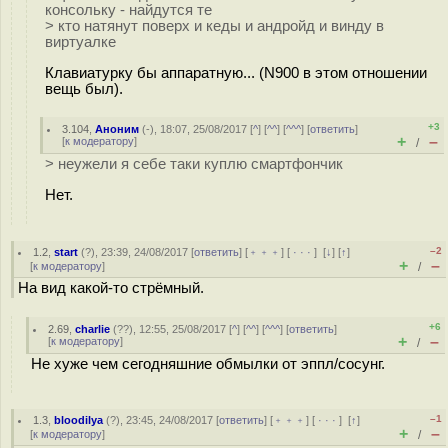
консольку - найдутся те
> кто натянут поверх и кеды и андройд и винду в
виртуалке
Клавиатурку бы аппаратную... (N900 в этом отношении
вещь был).
+3
3.104
,
Аноним
(
-
), 18:07, 25/08/2017 [
^
] [
^^
] [
^^^
] [
ответить
]
+
–
[
к модератору
]
/
> неужели я себе таки куплю смартфончик
Нет.
–2
1.2
,
start
(
?
), 23:39, 24/08/2017 [
ответить
] [
﹢﹢﹢
] [
· · ·
]
[
↓
] [
↑
]
+
–
[
к модератору
]
/
На вид какой-то стрёмный.
+6
2.69
,
charlie
(
??
), 12:55, 25/08/2017 [
^
] [
^^
] [
^^^
] [
ответить
]
+
–
[
к модератору
]
/
Не хуже чем сегодняшние обмылки от эппл/сосунг.
–1
1.3
,
bloodilya
(
?
), 23:45, 24/08/2017 [
ответить
] [
﹢﹢﹢
] [
· · ·
]
[
↑
]
+
–
[
к модератору
]
/