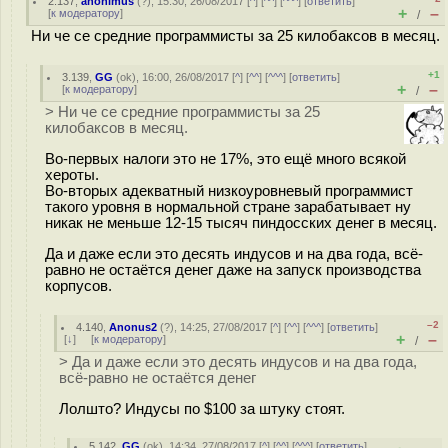
2.137
,
anonimus
(
?
), 15:30, 26/08/2017 [
^
] [
^^
] [
^^^
] [
ответить
]
+
–
[
к модератору
]
/
Ни че се средние программисты за 25 килобаксов в месяц.
+1
3.139
,
GG
(
ok
), 16:00, 26/08/2017 [
^
] [
^^
] [
^^^
] [
ответить
]
+
–
[
к модератору
]
/
> Ни че се средние программисты за 25
килобаксов в месяц.
Во-первых налоги это не 17%, это ещё много всякой
хероты.
Во-вторых адекватный низкоуровневый программист
такого уровня в нормальной стране зарабатывает ну
никак не меньше 12-15 тысяч пиндосских денег в месяц.
Да и даже если это десять индусов и на два года, всё-
равно не остаётся денег даже на запуск производства
корпусов.
–2
4.140
,
Anonus2
(
?
), 14:25, 27/08/2017 [
^
] [
^^
] [
^^^
] [
ответить
]
+
–
[
↓
] [
к модератору
]
/
> Да и даже если это десять индусов и на два года,
всё-равно не остаётся денег
Лолшто? Индусы по $100 за штуку стоят.
5.142
,
GG
(
ok
), 14:34, 27/08/2017 [
^
] [
^^
] [
^^^
] [
ответить
]