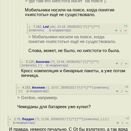
> где там его хипстота носит "на поясе").
Мобильники носили на поясе, когда понятия
«хипстоты» ещё не существовало.
+1
7.162
,
Led
(
ok
), 22:18, 28/08/2017 [
^
] [
^^
] [
^^^
]
+
–
[
ответить
]
[
к модератору
]
/
> Мобильники носили на поясе, когда
понятия «хипстоты» ещё не существовало.
Слова, может, не было, но хипстота-то была.
5.125
,
Анончик
(
?
), 13:46, 26/08/2017 [
^
] [
^^
] [
^^^
]
+
–
/
[
ответить
]
[
↑
] [
к модератору
]
Кросс компиляция и бинарные пакеты, а уже потом
яичница.
+2
4.153
,
Аноним
(
-
), 10:57, 28/08/2017 [
^
] [
^^
] [
^^^
] [
ответить
]
+
–
[
↑
] [
к модератору
]
/
> Gentoo, например.
Чемоданы для батареек уже купил?
+2
2.70
,
Лорден
(
?
), 12:56, 25/08/2017 [
^
] [
^^
] [
^^^
] [
ответить
]
[
↓
] [
↑
]
+
–
[
к модератору
]
/
И правда, немного печально. С Qt бы взлетело, а так вряд