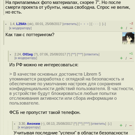
На прилагаемых фото материалах, скорее 7". Но после
смерти проекта от убунты, ниша свободна. Спрос не велик,
но есть.
–2
1.4
,
L29Ah
(
ok
), 00:01, 25/08/2017 [
ответить
] [
﹢﹢﹢
] [
· · ·
]
[
↓
]
+
–
[
к модератору
]
/
Как там с поттерингом?
+1
2.24
,
O01eg
(
?
), 07:06, 25/08/2017 [
^
] [
^^
] [
^^^
] [
ответить
]
+
–
[
к модератору
]
/
Из РФ можно не интересоваться:
> В качестве основных достоинств Librem 5
упоминается разработка с оглядкой на безопасность и
обеспечение по умолчанию настроек для сохранения
конфиденциальности действий пользователя. В частности,
в устройстве будут блокироваться любые попытки
отслеживания активности или сбора информации о
пользователе.
ФСБ не пропустит такой телефон.
3.30
,
Аноним
(
-
), 08:13, 25/08/2017 [
^
] [
^^
] [
^^^
] [
ответить
]
[
↓
]
+
–
/
[
к модератору
]
Учитывая последние "успехи" в области безопасности