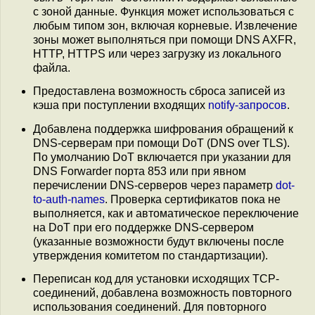
с зоной данные. Функция может использоваться с
любым типом зон, включая корневые. Извлечение
зоны может выполняться при помощи DNS AXFR,
HTTP, HTTPS или через загрузку из локального
файла.
Предоставлена возможность сброса записей из
кэша при поступлении входящих
notify-запросов
.
Добавлена поддержка шифрования обращений к
DNS-серверам при помощи DoT (DNS over TLS).
По умолчанию DoT включается при указании для
DNS Forwarder порта 853 или при явном
перечислении DNS-серверов через параметр
dot-
to-auth-names
. Проверка сертификатов пока не
выполняется, как и автоматическое переключение
на DoT при его поддержке DNS-сервером
(указанные возможности будут включены после
утверждения комитетом по стандартизации).
Переписан код для установки исходящих TCP-
соединений, добавлена возможность повторного
использования соединений. Для повторного