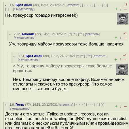
–3
1.5
,
Брат Анон
(
ok
), 15:44, 20/12/2021 [
ответить
] [
﹢﹢﹢
] [
· · ·
]
[
↓
]
+
–
[
↑
] [
к модератору
]
/
Не, прекурсор гораздо интереснее!))
–1
2.22
,
Аноним
(
22
), 04:26, 21/12/2021 [
^
] [
^^
] [
^^^
] [
ответить
]
+
–
[
к модератору
]
/
Угу, товарищу майору прекурсоры тоже больше нравятся.
–1
3.23
,
Брат Анон
(
ok
), 11:23, 21/12/2021 [
^
] [
^^
] [
^^^
] [
ответить
]
+
–
[
к модератору
]
/
> Угу, товарищу майору прекурсоры тоже больше
нравятся.
Нет. Товарищу майору вообще пофигу. Возьмёт черенок
от лопаты и скажет, что это прекурсор. Что самое
смешное -- так оно и будет.
1.6
,
Гость
(
??
), 16:51, 20/12/2021 [
ответить
] [
﹢﹢﹢
] [
· · ·
]
[
↓
] [
↑
]
+
–
/
[
к модератору
]
Достали его частые "Failed to update . records, got an
exception: Too much time waiting for .|NS", лучше взять dnsdist
или dnsmask c нескольким публичными и/или провайдерским
dns, гораздо надежней и быстрей!