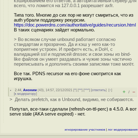
кэшированием его ответов, а авторитативный сервер для
всего, что ломится на 127.0.0.1 разрешает axfr.
Типа того. Многие до сих пор не могут смириться, что из
auth убрали поддержку рекурсии.
https://doc.powerdns.com/authoritative/guides/recursion.html
В таких сценариях зайдет нормально.
> Во всяком случае unbound работает согласно
стандартам и прозрачно. Да и кэш у него как-то
поприятнее устроен. И префетч есть, и DoH, с
валидацией ssl и подписей dnssec и свои зоны из bind-
like файлов он умеет раздавать и чужие зоны частично
переписывать и дополнять своими записями тоже могёт.
Все так. PDNS recursor на его фоне смотрится как
игрушка.
2.44
,
Аноним
(
43
), 14:57, 22/12/2021 [
^
] [
^^
] [
^^^
] [
ответить
]
[
↑
]
+
–
/
[
к модератору
]
> Делать prefetch, как в Unbound, видимо, не собираются.
Попутал, все-таки сделали (refresh-on-ttl-perc) в 4.5.0. А вот
serve stale (AKA serve expired) - нет.
игнорирование участников
|
лог модерирования