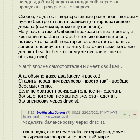
всегда удобный) перехода когда auth перестал
пропускать рекурсивные запросы
Скорее, когда есть корпоративные резолверы, которым
нужно быстро отдавать записи для корпоративного
домена (возможно, даже внутреннего).
Но у нас с этим и Unbound прекрасно справляется, и
костыли типа Zone to Cache только помешали бы,
потому что на auth некоторые особо ответственные
записи генерируются на лету Lua-скриптами, которые
делают health check (о чем уже писали выше по
обсуждению).
> auth вполне самостоятелен и имеет свой кэш.
Ага, обычно даже два (query и packet).
Ставить перед ним рекурсор "просто так" - вообще
бессмысленно.
Если не хватает производительности - сделать
больше потоков, не хватает железа - сделать
балансировку через dnsdist.
5.32
,
Sw00p aka Jerom
(
?
), 00:11, 22/12/2021 [
^
] [
^^
] [
^^^
]
+
–
/
[
ответить
]
[
к модератору
]
>сделать балансировку через dnsdist.
так и надо, ставится dnsdist который разделяет
рекурсивные запросы во внешний мир и