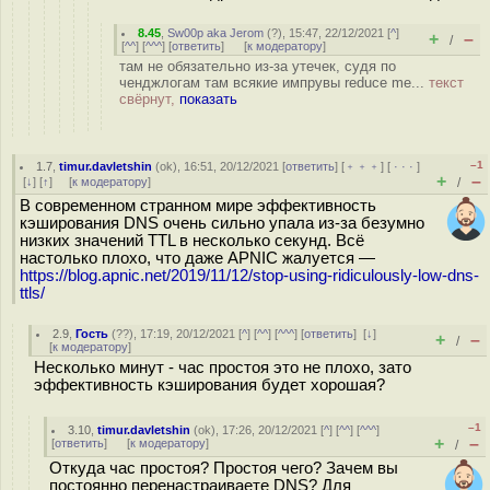
8.45
,
Sw00p aka Jerom
(
?
), 15:47, 22/12/2021 [
^
]
+
–
/
[
^^
] [
^^^
] [
ответить
]
[
к модератору
]
там не обязательно из-за утечек, судя по
ченджлогам там всякие импрувы reduce me...
текст
свёрнут,
показать
–1
1.7
,
timur.davletshin
(
ok
), 16:51, 20/12/2021 [
ответить
] [
﹢﹢﹢
] [
· · ·
]
+
–
[
↓
] [
↑
] [
к модератору
]
/
В современном странном мире эффективность
кэширования DNS очень сильно упала из-за безумно
низких значений TTL в несколько секунд. Всё
настолько плохо, что даже APNIC жалуется —
https://blog.apnic.net/2019/11/12/stop-using-ridiculously-low-dns-
ttls/
2.9
,
Гость
(
??
), 17:19, 20/12/2021 [
^
] [
^^
] [
^^^
] [
ответить
]
[
↓
]
+
–
/
[
к модератору
]
Несколько минут - час простоя это не плохо, зато
эффективность кэширования будет хорошая?
–1
3.10
,
timur.davletshin
(
ok
), 17:26, 20/12/2021 [
^
] [
^^
] [
^^^
]
+
–
[
ответить
]
[
к модератору
]
/
Откуда час простоя? Простоя чего? Зачем вы
постоянно перенастраиваете DNS? Для