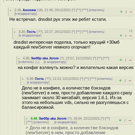
2.18
,
Аноним
(
18
), 21:48, 20/12/2021 [
^
] [
^^
] [
^^^
] [
ответить
]
+
–
/
[
к модератору
]
Не встречал. dnsdist рук этих же ребят кстати.
+1
3.20
,
Гость
(
??
), 22:27, 20/12/2021 [
^
] [
^^
] [
^^^
] [
ответить
]
+
–
[
к модератору
]
/
dnsdist интересная поделка, только жрущий +30мб
каждый newServer немного огорчает!
4.30
,
Sw00p aka Jerom
(
?
), 23:57, 21/12/2021 [
^
] [
^^
] [
^^^
]
+
–
/
[
ответить
]
[
↓
] [
к модератору
]
на конфиг взлянуть можно? и желательно какая версия
5.39
,
Гость
(
??
), 12:13, 22/12/2021 [
^
] [
^^
] [
^^^
] [
ответить
]
+
–
/
[
к модератору
]
Дело не в конфиге, а количестве бэкэндов
(newServer) в нем, просто добавление каждого сразу
занимает около 30 мегабайт, версия 1.6.1. Из-за
этого на небольших vds, сильно не разгуляешься с
балансировкой.
6.48
,
Sw00p aka Jerom
(
?
), 16:04, 22/12/2021 [
^
] [
^^
]
+
–
/
[
^^^
] [
ответить
]
[
к модератору
]
> Дело не в конфиге, а количестве бэкэндов
(newServer) в нем, просто добавление