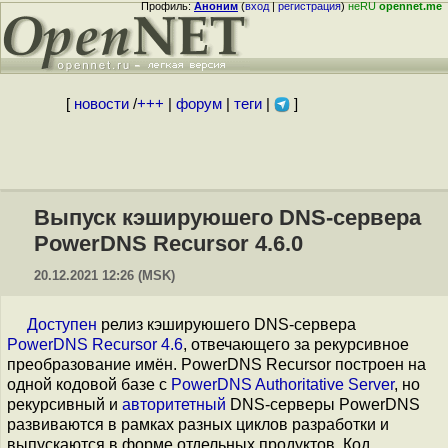
Профиль:
Аноним
(
вход
|
регистрация
)
неRU
opennet.me
[
новости
/
+++
|
форум
|
теги
|
]
Выпуск кэшируюшего DNS-сервера
PowerDNS Recursor 4.6.0
20.12.2021 12:26 (MSK)
Доступен
релиз кэшируюшего DNS-сервера
PowerDNS Recursor 4.6
, отвечающего за рекурсивное
преобразование имён. PowerDNS Recursor построен на
одной кодовой базе с
PowerDNS Authoritative Server
, но
рекурсивный и
авторитетный
DNS-серверы PowerDNS
развиваются в рамках разных циклов разработки и
выпускаются в форме отдельных продуктов. Код