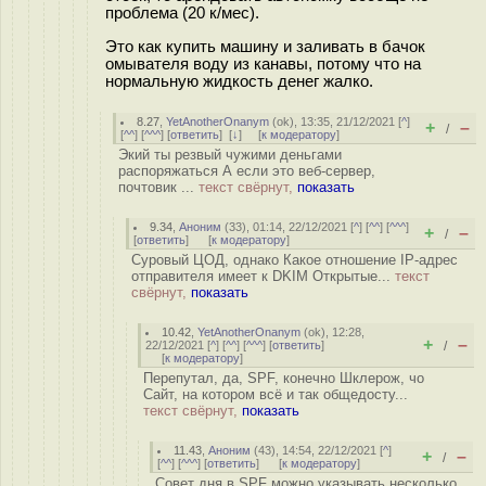
проблема (20 к/мес).
Это как купить машину и заливать в бачок
омывателя воду из канавы, потому что на
нормальную жидкость денег жалко.
8.27
,
YetAnotherOnanym
(
ok
), 13:35, 21/12/2021 [
^
]
+
–
/
[
^^
] [
^^^
] [
ответить
]
[
↓
] [
к модератору
]
Экий ты резвый чужими деньгами
распоряжаться А если это веб-сервер,
почтовик ...
текст свёрнут,
показать
9.34
,
Аноним
(
33
), 01:14, 22/12/2021 [
^
] [
^^
] [
^^^
]
+
–
/
[
ответить
]
[
к модератору
]
Суровый ЦОД, однако Какое отношение IP-адрес
отправителя имеет к DKIM Открытые...
текст
свёрнут,
показать
10.42
,
YetAnotherOnanym
(
ok
), 12:28,
+
–
22/12/2021 [
^
] [
^^
] [
^^^
] [
ответить
]
/
[
к модератору
]
Перепутал, да, SPF, конечно Шклерож, чо
Сайт, на котором всё и так общедосту...
текст свёрнут,
показать
11.43
,
Аноним
(
43
), 14:54, 22/12/2021 [
^
]
+
–
/
[
^^
] [
^^^
] [
ответить
]
[
к модератору
]
Совет дня в SPF можно указывать несколько