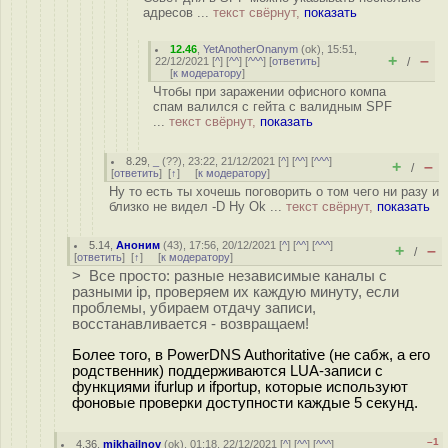
адресов ...
текст свёрнут,
показать
12.46
,
YetAnotherOnanym
(
ok
), 15:51,
+
–
22/12/2021 [
^
] [
^^
] [
^^^
] [
ответить
]
/
[
к модератору
]
Чтобы при заражении офисного компа
спам валился с гейта с валидным SPF
...
текст свёрнут,
показать
8.29
,
_
(
??
), 23:22, 21/12/2021 [
^
] [
^^
] [
^^^
]
+
–
/
[
ответить
]
[
↑
] [
к модератору
]
Ну то есть ты хочешь поговорить о том чего ни разу и
близко не видел -D Hy Ok ...
текст свёрнут,
показать
5.14
,
Аноним
(
43
), 17:56, 20/12/2021 [
^
] [
^^
] [
^^^
]
+
–
/
[
ответить
]
[
↑
] [
к модератору
]
> Все просто: разные независимые каналы с
разными ip, проверяем их каждую минуту, если
проблемы, убираем отдачу записи,
восстанавливается - возвращаем!
Более того, в PowerDNS Authoritative (не сабж, а его
родственник) поддерживаются LUA-записи с
функциями ifurlup и ifportup, которые используют
фоновые проверки доступности каждые 5 секунд.
–1
4.36
,
mikhailnov
(
ok
), 01:18, 22/12/2021 [
^
] [
^^
] [
^^^
]