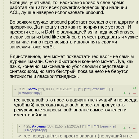
Вобщем, учитывая, то, насколько криво в своё время
работал кэш этих всех powerdns-поделок при наличии
ACL, лучше наверно использовать unbound.
Во всяком случае unbound работает согласно стандартам и
прозрачно. Да и кэш у него как-то поприятнее устроен. И
префетч есть, и DoH, с валидацией ssl и подписей dnssec
и свои зоны из bind-like файлов он умеет раздавать и чужие
зоны частично переписывать и дополнять своими
записями тоже могёт.
Единственное, чем может похвастать recursor - не самым
дурным lua-апи. Оно и быстрое и кое-чего может. Луа, как
язык, конечно, максимально убог своими средствами и
синтаксисом, но зато быстрый, пока за него не берутся
питонисты и яваскрипткиддисы.
+1
3.21
,
Гость
(
??
), 00:17, 21/12/2021 [
^
] [
^^
] [
^^^
] [
ответить
]
[
↓
]
+
–
[
к модератору
]
/
rec перед auth это просто вариант (не лучший и не всегда
удобный) перехода когда auth перестал пропускать
рекурсивные запросы, auth вполне самостоятелен и
имеет свой кэш.
4.25
,
Аноним
(
33
), 11:55, 21/12/2021 [
^
] [
^^
] [
^^^
] [
ответить
]
+
–
/
[
к модератору
]
> rec перед auth это просто вариант (не лучший и не