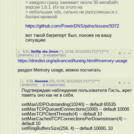
> каждого сразу занимает около 30 мегабайт,
версия 1.6.1. Из-за этого на
> небольших vds, сильно не разгуляешься с
балансировкой.
https://github.com/PowerDNS/pdns/issues/9372
вот такой багрепорт был, похоже на вашу
ситуацию
4.31
,
Sw00p aka Jerom
(
?
), 23:59, 21/12/2021 [
^
] [
^^
] [
^^^
]
+
–
/
[
ответить
]
[
↑
] [
к модератору
]
https://dnsdist.org/advanced/tuning.html#memory-usage
раздел Memory usage, можно посчитать
5.33
,
Аноним
(
33
), 01:05, 22/12/2021 [
^
] [
^^
] [
^^^
]
+
–
/
[
ответить
]
[
к модератору
]
Подтверждаю наблюдения пользователя Гость, жрет
память оно как не в себя.
setMaxUDPOutstanding(10240) -- default 65535
setMaxTCPQueuedConnections(1000) -- default 10000
setMaxTCPClientThreads(4) -- default 10
setMaxCachedTCPConnectionsPerDownstream(4) --
default 10
setRingBuffersSize(256, 4) -- default 10000, 10