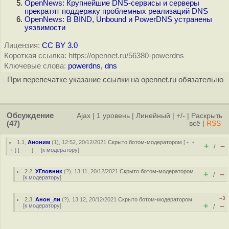
OpenNews: Крупнейшие DNS-сервисы и серверы
прекратят поддержку проблемных реализаций DNS
OpenNews: В BIND, Unbound и PowerDNS устранены
уязвимости
Лицензия:
CC BY 3.0
Короткая ссылка: https://opennet.ru/56380-powerdns
Ключевые слова:
powerdns
,
dns
При перепечатке указание ссылки на opennet.ru обязательно
Обсуждение
Ajax
|
1 уровень
|
Линейный
|
+/-
|
Раскрыть
(47)
всё
|
RSS
1.1
,
Аноним
(
1
), 12:52, 20/12/2021
Скрыто ботом-модератором
[
﹢﹢
+
–
/
﹢
] [
· · ·
] [
к модератору
]
2.2
,
УГловник
(
?
), 13:11, 20/12/2021
Скрыто ботом-модератором
+
–
/
[
к модератору
]
–3
2.3
,
Анон_ли
(
?
), 13:12, 20/12/2021
Скрыто ботом-модератором
+
–
[
к модератору
]
/