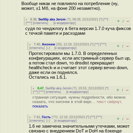
Вообще никак не повлияло на потребление (ну,
может, ±1 Мб, на фоне 200 незаметно).
6.38
,
Sw00p aka Jerom
(
?
), 08:28, 22/12/2021 [
^
] [
^^
]
+
–
/
[
^^^
] [
ответить
]
[
к модератору
]
судя по ченджлогу в бета версии 1.7.0 куча фиксов
с течкой памяти и расходами
7.40
,
Аноним
(
33
), 12:18, 22/12/2021 [
^
] [
^^
] [
^^^
]
+
–
/
[
ответить
]
[
↓
] [
к модератору
]
Протестировали мы 1.7.0. В определенных
конфигурациях, если апстримный сервер был up,
а потом стал down, то dnsdist прекращает
healthcheck-и и считает этот сервер вечно down,
даже если он поднялся.
Остались на 1.6.1.
8.47
,
Sw00p aka Jerom
(
?
), 15:53, 22/12/2021 [
^
]
+
–
/
[
^^
] [
^^^
] [
ответить
]
[
к модератору
]
странная ситуация, нужны подробности, ибо можно
сказать, что хилзчек в этой верс...
текст свёрнут,
показать
7.41
,
Гость
(
??
), 12:19, 22/12/2021 [
^
] [
^^
] [
^^^
]
+
–
/
[
ответить
]
[
↑
] [
к модератору
]
1.6 не замечена значительными утечками, может
связано с внедрением DoT и DoH на бэкенде