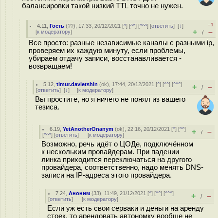
балансировки такой низкий TTL точно не нужен.
–1
4.11
,
Гость
(
??
), 17:33, 20/12/2021 [
^
] [
^^
] [
^^^
] [
ответить
]
[
↓
]
+
–
[
к модератору
]
/
Все просто: разные независимые каналы с разными ip,
проверяем их каждую минуту, если проблемы,
убираем отдачу записи, восстанавливается -
возвращаем!
5.12
,
timur.davletshin
(
ok
), 17:44, 20/12/2021 [
^
] [
^^
] [
^^^
]
+
–
/
[
ответить
]
[
↓
] [
к модератору
]
Вы простите, но я ничего не понял из вашего
тезиса.
6.19
,
YetAnotherOnanym
(
ok
), 22:16, 20/12/2021 [
^
] [
^^
]
+
–
/
[
^^^
] [
ответить
]
[
к модератору
]
Возможно, речь идёт о ЦОДе, подключённом
к нескольким провайдерам. При падении
линка приходится переключаться на другого
провайдера, соответственно, надо менять DNS-
записи на IP-адреса этого провайдера.
7.24
,
Аноним
(
33
), 11:49, 21/12/2021 [
^
] [
^^
] [
^^^
]
+
–
/
[
ответить
]
[
к модератору
]
Если уж есть свои серваки и деньги на аренду
стоек, то арендовать автономку вообще не