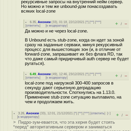
рекурсивные запросы на внутренний нейм сервер.
Но можно и тем же unbound-дом понасоздавать
всяких local-zone
6.35
,
Аноним
(
33
), 01:18, 22/12/2021 [
^
] [
^^
] [
^^^
]
+
–
/
[
ответить
]
[
к модератору
]
Да можно и не через local-zone.
В Unbound есть stub-zone, когда он идет за зоной
сразу на заданные серваки, минуя рекурсивный
процесс для вышестоящих зон (и, в отличие от
forward-zone, запрашивает их без флага RD, так
что даже самый придирчивый auth сервер не будет
ругаться).
6.49
,
Аноним
(
49
), 12:46, 23/12/2021 [
^
] [
^^
] [
^^^
]
+
–
/
[
ответить
]
[
к модератору
]
local-zone под нагрузкой 300-400 запросов в
секунду дают серьезную деградацию
производительности. Споткнулись на 1.13.0.
Применение stub-zone ситуацию выплавило, на
чем и продолжаем жить.
3.26
,
Аноним
(
33
), 12:01, 21/12/2021 [
^
] [
^^
] [
^^^
] [
ответить
]
[
↑
]
+
–
/
[
к модератору
]
> Пидро-зум-евается, что эта херня будет стоять
*перед* авторитативным сервером и заниматься