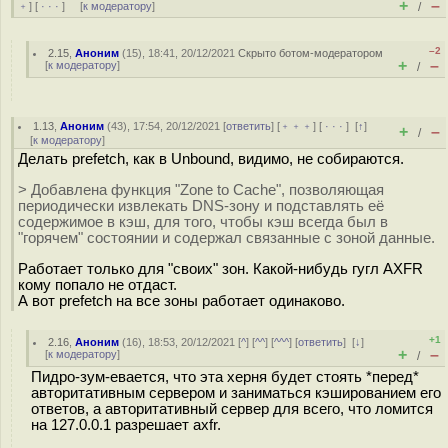
+
–
﹢
] [
· · ·
] [
к модератору
]
/
–2
2.15
,
Аноним
(
15
), 18:41, 20/12/2021
Скрыто ботом-модератором
+
–
[
к модератору
]
/
1.13
,
Аноним
(
43
), 17:54, 20/12/2021 [
ответить
] [
﹢﹢﹢
] [
· · ·
]
[
↑
]
+
–
/
[
к модератору
]
Делать prefetch, как в Unbound, видимо, не собираются.
> Добавлена функция "Zone to Cache", позволяющая
периодически извлекать DNS-зону и подставлять её
содержимое в кэш, для того, чтобы кэш всегда был в
"горячем" состоянии и содержал связанные с зоной данные.
Работает только для "своих" зон. Какой-нибудь гугл AXFR
кому попало не отдаст.
А вот prefetch на все зоны работает одинаково.
+1
2.16
,
Аноним
(
16
), 18:53, 20/12/2021 [
^
] [
^^
] [
^^^
] [
ответить
]
[
↓
]
+
–
[
к модератору
]
/
Пидро-зум-евается, что эта херня будет стоять *перед*
авторитативным сервером и заниматься кэшированием его
ответов, а авторитативный сервер для всего, что ломится
на 127.0.0.1 разрешает axfr.