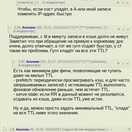
+
–
[
ответить
]
[
↑
] [
к модератору
]
/
Чтобы, если хост упадёт, в А или иной записи
поменять IP-адрес быстро
2.28
,
Аноним
(
28
), 23:21, 21/12/2021 [
^
] [
^^
] [
^^^
] [
ответить
]
[
↑
]
+
–
/
[
к модератору
]
Поддерживаю, с ttl в минуту записи в кэше долго не живут.
Заметил что при обращение на прямую к корневому днс
очень долго отвечает, а тот же гугл отдаёт быстро, у cf
такая же проблема. Гугл кладёт на все эти TTL?
3.37
,
Аноним
(
33
), 01:27, 22/12/2021 [
^
] [
^^
] [
^^^
] [
ответить
]
+
–
/
[
к модератору
]
Есть как минимум две фичи, позволяющие не тупить
даже на малых TTL
- prefetch: периодически просматривать кэш, и для часто
запрашиваемых записей с истекающим TTL выполнять
фоновое обновление раньше, чем истечет TTL.
- serve-stale: если RR в данный момент не резолвится,
отдавать из кэша, даже если TTL уже истек.
Ну и да, можно просто задать минимальный TTL, "кладя"
на все TTL ниже этого значения.
1.8
,
Аноним
(
8
), 16:55, 20/12/2021
Скрыто ботом-модератором
[
﹢﹢
–3