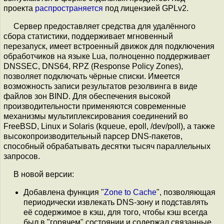
проекта
распространяется
под лицензией GPLv2.
Сервер предоставляет средства для удалённого
сбора статистики, поддерживает мгновенный
перезапуск, имеет встроенный движок для подключения
обработчиков на языке Lua, полноценно поддерживает
DNSSEC, DNS64, RPZ (Response Policy Zones),
позволяет подключать чёрные списки. Имеется
возможность записи результатов резолвинга в виде
файлов зон BIND. Для обеспечения высокой
производительности применяются современные
механизмы мультиплексирования соединений во
FreeBSD, Linux и Solaris (kqueue, epoll, /dev/poll), а также
высокопроизводительный парсер DNS-пакетов,
способный обрабатывать десятки тысяч параллельных
запроcов.
В новой версии:
Добавлена функция "
Zone to Cache
", позволяющая
периодически извлекать DNS-зону и подставлять
её содержимое в кэш, для того, чтобы кэш всегда
был в "горячем" состоянии и содержал связанные