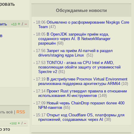
ировать
Обсуждаемые новости
-
18:06
Объявлено о расформировании Nixpkgs Core
+
–
вить
/
+13
Team
(47)
-
18:05
В OpenJDK запрещён приём кода,
ов
созданного через AI. В NetworkManager
разрешён
(68)
-
17:56
Запрет на приём AI-патчей в раздел
drivers/staging ядра Linux
(51)
-
17:53
TONTOU - атака на CPU Intel и AMD,
позволяющая обойти защиту от уязвимостей
Spectre v2
(81)
-
17:19
В дистрибутиве Proxmox Virtual Environment
реализована поддержка архитектуры ARM64
(10)
-
17:14
Проект Rust утвердил правила в отношении
использования AI-инструментов
(149)
-
17:09
Новый червь ChainDrop поразил более 400
NPM-пакетов
(65)
ть всё
|
RSS
-
15:17
Открыт код Cloudflare OS, платформы для
приложений, создаваемых через AI
(38)
+
–
/
+102
о это