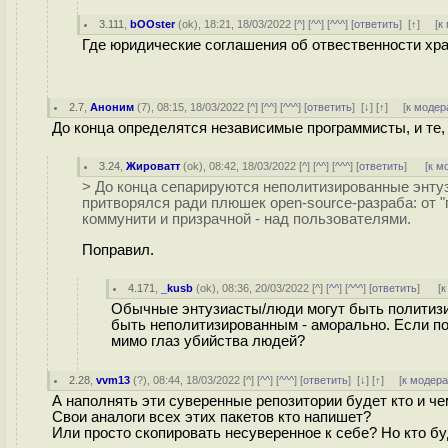
3.111
,
bOOster
(
ok
), 18:21, 18/03/2022 [
^
] [
^^
] [
^^^
] [
ответить
]
[
↑
] [
к
Где юридические соглашения об отвественности хра
2.7
,
Аноним
(
7
), 08:15, 18/03/2022 [
^
] [
^^
] [
^^^
] [
ответить
]
[
↓
] [
↑
] [
к модер
До конца определятся независимые программисты, и те, 
3.24
,
Жироватт
(
ok
), 08:42, 18/03/2022 [
^
] [
^^
] [
^^^
] [
ответить
]
[
к м
> До конца сепарируются неполитизированные энтузи
притворялся ради плюшек open-source-разраба: от "
коммунити и призрачной - над пользователями.
Поправил.
4.171
,
_kusb
(
ok
), 08:36, 20/03/2022 [
^
] [
^^
] [
^^^
] [
ответить
]
[
к
Обычные энтузиасты/люди могут быть политизи
быть неполитизированным - аморально. Если по
мимо глаз убийства людей?
2.28
,
vvm13
(
?
), 08:44, 18/03/2022 [
^
] [
^^
] [
^^^
] [
ответить
]
[
↓
] [
↑
] [
к модер
А наполнять эти суверенные репозитории будет кто и ч
Свои аналоги всех этих пакетов кто напишет?
Или просто скопировать несуверенное к себе? Но кто б