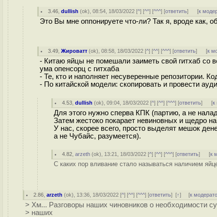
3.46
,
dullish
(
ok
), 08:54, 18/03/2022 [
^
] [
^^
] [
^^^
] [
ответить
]
[
к моде
Это Вы мне оппонируете что-ли? Так я, вроде как, о
3.49
,
Жироватт
(
ok
), 08:58, 18/03/2022 [
^
] [
^^
] [
^^^
] [
ответить
]
[
к м
- Китаю яйцы не помешали заиметь свой гитхаб со в
ума опенсорц с гитхаба
- Те, кто и наполняет несуверенные репозитории. Ко
- По китайской модели: скопировать и провести ауди
4.53
,
dullish
(
ok
), 09:04, 18/03/2022 [
^
] [
^^
] [
^^^
] [
ответить
]
[
к
Для этого нужно сперва КПК (партию, а не нала
Затем жестоко покарает невиновных и щедро на
У нас, скорее всего, просто выделят мешок дене
а не Чубайс, разумеется).
4.82
,
arzeth
(
ok
), 13:21, 18/03/2022 [
^
] [
^^
] [
^^^
] [
ответить
]
[
к 
С каких пор вливание стало называться наличием яйце
2.86
,
arzeth
(
ok
), 13:36, 18/03/2022 [
^
] [
^^
] [
^^^
] [
ответить
]
[
↑
] [
к модерат
> Хм... Разговоры наших чиновников о необходимости с
> наших