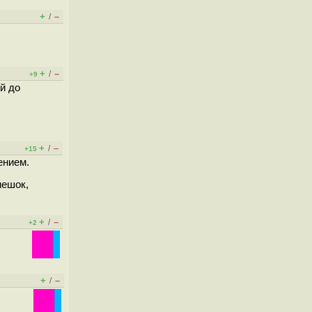
+
–
/
+
–
/
+9
й до
+
–
/
+15
ением.
мешок,
+
–
/
+2
+
–
/