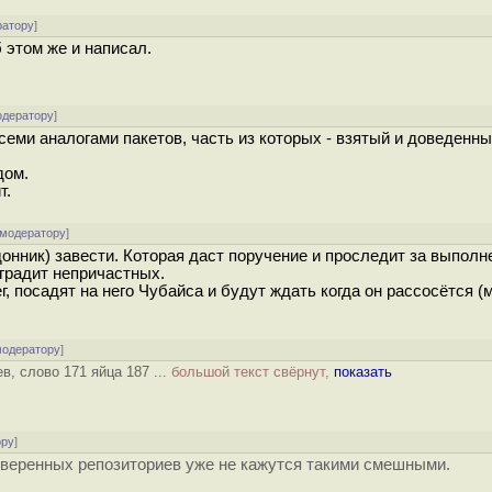
ратору
]
б этом же и написал.
одератору
]
семи аналогами пакетов, часть из которых - взятый и доведенны
дом.
т.
 модератору
]
донник) завести. Которая даст поручение и проследит за выполн
градит непричастных.
г, посадят на него Чубайса и будут ждать когда он рассосётся (
модератору
]
в, слово 171 яйца 187 ...
большой текст свёрнут,
показать
ору
]
уверенных репозиториев уже не кажутся такими смешными.