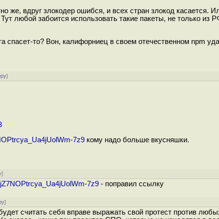
о же, вдруг злокодер ошибся, и всех стран злокод касается. Ил
 Тут любой забоится использовать такие пакеты, не только из Р
та спасет-то? Вон, калифорниец в своем отечественном npm уд
ору
]
3
7NOPtrcya_Ua4jUolWm-7z9
кому надо больше вкусняшки.
у
]
cHjZ7NOPtrcya_Ua4jUolWm-7z9
- поправил ссылку
ру
]
будет считать себя вправе выражать свой протест против любы