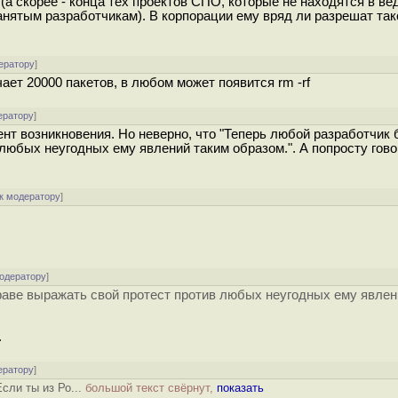
а скорее - конца тех проектов СПО, которые не находятся в ве
анятым разработчикам). В корпорации ему вряд ли разрешат так
ератору
]
чает 20000 пакетов, в любом может появится rm -rf
ератору
]
омент возникновения. Но неверно, что "Теперь любой разработчик 
любых неугодных ему явлений таким образом.". А попросту гово
к модератору
]
модератору
]
раве выражать свой протест против любых неугодных ему явлен
.
ератору
]
Если ты из Ро...
большой текст свёрнут,
показать