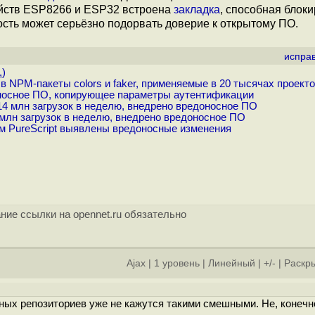
йств ESP8266 и ESP32 встроена
закладка
, способная блок
ость может серьёзно подорвать доверие к открытому ПО.
испра
.
)
 NPM-пакеты colors и faker, применяемые в 20 тысячах проект
осное ПО, копирующее параметры аутентификации
14 млн загрузок в неделю, внедрено вредоносное ПО
млн загрузок в неделю, внедрено вредоносное ПО
м PureScript выявлены вредоносные изменения
ние ссылки на opennet.ru обязательно
Ajax
|
1 уровень
|
Линейный
|
+/-
|
Раскры
]
ных репозиториев уже не кажутся такими смешными. Не, конечн