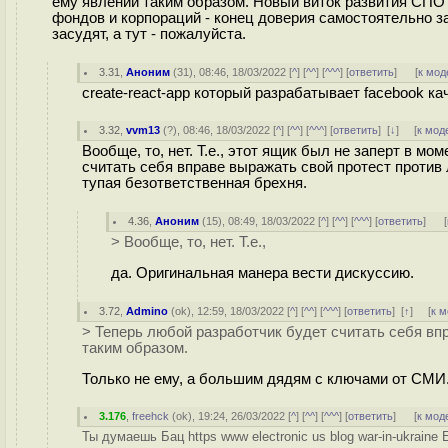
ему явлений таким образом. Новый виток развития СПО (
фондов и корпораций - конец доверия самостоятельно з
засудят, а тут - пожалуйста.
3.31
,
Аноним
(
31
), 08:46, 18/03/2022 [
^
] [
^^
] [
^^^
] [
ответить
]
[
к мод
create-react-app который разрабатывает facebook ка
3.32
,
vvm13
(
?
), 08:46, 18/03/2022 [
^
] [
^^
] [
^^^
] [
ответить
]
[
↓
] [
к мод
Вообще, то, нет. Т.е., этот ящик был не заперт в м
считать себя вправе выражать свой протест против 
тупая безответственная брехня.
4.36
,
Аноним
(
15
), 08:49, 18/03/2022 [
^
] [
^^
] [
^^^
] [
ответить
]
[
> Вообще, то, нет. Т.е.,
да. Оригинальная манера вести дискуссию.
3.72
,
Admino
(
ok
), 12:59, 18/03/2022 [
^
] [
^^
] [
^^^
] [
ответить
]
[
↑
] [
к 
> Теперь любой разработчик будет считать себя вп
таким образом.
Только не ему, а большим дядям с ключами от СМИ
3.176
,
freehck
(
ok
), 19:24, 26/03/2022 [
^
] [
^^
] [
^^^
] [
ответить
]
[
к мод
Ты думаешь Бац https www electronic us blog war-in-ukraine 