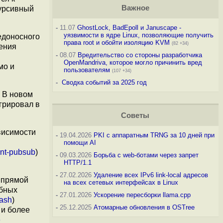
Важное
урсивный
-
11.07
GhostLock, BadEpoll и Januscape -
уязвимости в ядре Linux, позволяющие получить
редоносного
права root и обойти изоляцию KVM
(82 +34)
ения
-
08.07
Вредительство со стороны разработчика
OpenMandriva, которое могло причинить вред
мо и
пользователям
(107 +34)
-
Сводка событий за 2025 год
. В новом
егрировал в
Советы
висимости
-
19.04.2026
PKI с аппаратным TRNG за 10 дней при
помощи AI
nt-pubsub
)
-
09.03.2026
Борьба с web-ботами через запрет
HTTP/1.1
-
27.02.2026
Удаление всех IPv6 link-local адресов
 прямой
на всех сетевых интерфейсах в Linux
обных
-
27.01.2026
Ускорение пересборки llama.cpp
tash
)
-
25.12.2025
Атомарные обновления в OSTree
 и более
е