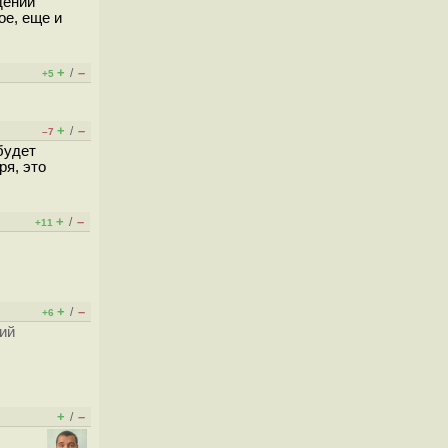
дении
ое, еще и
+
–
/
+5
+
–
/
–7
будет
ря, это
+
–
/
+11
+
–
/
+6
ий
+
–
/