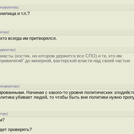
 модератору
]
нилища и т.п.?
атору
]
кто всегда им притворялся.
одератору
]
асты (костяк, на котором держится все СПО) и те, кто им
привилегий" до мизерной, вахтерской власти над своей частью
 модератору
]
рованными. Начиная с какого-то уровня политических злодейст
литика убивает людей, то чтобы быть вне политики нужно проп
атору
]
ем?
удет проверять?