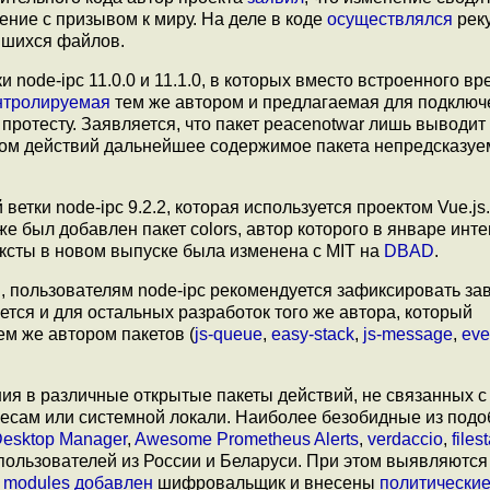
ние с призывом к миру. На деле в коде
осуществлялся
рек
вшихся файлов.
 node-ipc 11.0.0 и 11.1.0, в которых вместо встроенного в
нтролируемая
тем же автором и предлагаемая для подключ
ротесту. Заявляется, что пакет peacenotwar лишь выводит
ром действий дальнейшее содержимое пакета непредсказуе
етки node-ipc 9.2.2, которая используется проектом Vue.js
е был добавлен пакет colors, автор которого в январе инт
ексты в новом выпуске была изменена с MIT на
DBAD
.
, пользователям node-ipc рекомендуется зафиксировать за
ется и для остальных разработок того же автора, который
м же автором пакетов (
js-queue
,
easy-stack
,
js-message
,
eve
ия в различные открытые пакеты действий, не связанных с
есам или системной локали. Наиболее безобидные из под
Desktop Manager
,
Awesome Prometheus Alerts
,
verdaccio
,
files
пользователей из России и Беларуси. При этом выявляются
 modules
добавлен
шифровальщик и внесены
политически