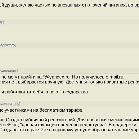
сей души, желаю частых но внезапных отключений питания, во в
ру
]
одератору
]
модератору
]
е могут прийти на *@yandex.ru. Но получилось с mail.ru.
ия нет, выбирается вручную. Доступны только приватные репо
ни работают от себя, а не от государства.
 модератору
]
-ю участниками на бесплатном тарифе.
ад. Создал публичный репозиторий. Для проверки сменил видим
 сейчас, "данная функция временно недоступна". В поддержку 
Создано это в расчёте на продажу услуг в образовательные уч