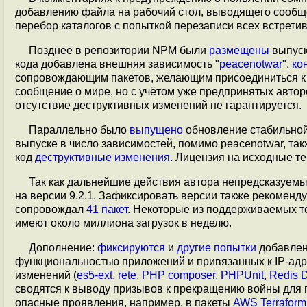
добавлению файла на рабочий стол, выводящего сообще
перебор каталогов с попыткой перезаписи всех встрети
Позднее в репозитории NPM были
размещены
выпуски
кода добавлена внешняя зависимость "
peacenotwar
",
ко
сопровождающим пакетов, желающим присоединиться к п
сообщение о мире, но с учётом уже предпринятых авто
отсутствие деструктивных изменений не гарантируется.
Параллельно было
выпущено
обновление стабильной в
выпуске в число зависимостей, помимо peacenotwar, такж
код
деструктивные изменения
. Лицензия на исходные т
Так как дальнейшие действия автора непредсказуемы
на версии 9.2.1. Зафиксировать версии также рекоменду
сопровождал
41 пакет
. Некоторые из поддерживаемых те
имеют около миллиона загрузок в неделю.
Дополнение:
фиксируются
и
другие попытки
добавлен
функциональностью приложений и привязанных к IP-адр
изменений (
es5-ext
,
rete
,
PHP composer
,
PHPUnit
,
Redis 
сводятся к выводу призывов к прекращению войны для 
опасные проявления, например, в пакеты
AWS Terraform