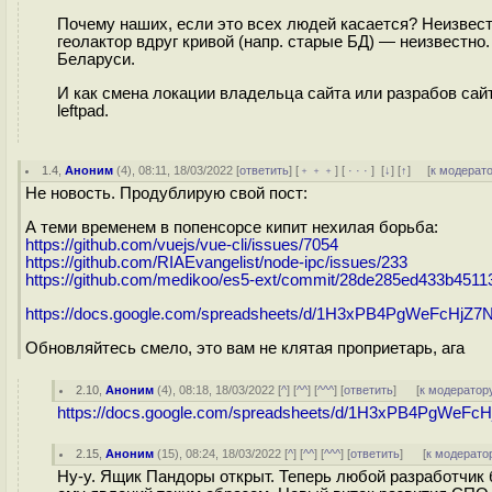
Почему наших, если это всех людей касается? Неизвестн
геолактор вдруг кривой (напр. старые БД) — неизвестно.
Беларуси.
И как смена локации владельца сайта или разрабов сай
leftpad.
1.4
,
Аноним
(
4
), 08:11, 18/03/2022 [
ответить
] [
﹢﹢﹢
] [
· · ·
]
[
↓
] [
↑
] [
к модерат
Не новость. Продублирую свой пост:
А теми временем в попенсорсе кипит нехилая борьба:
https://github.com/vuejs/vue-cli/issues/7054
https://github.com/RIAEvangelist/node-ipc/issues/233
https://github.com/medikoo/es5-ext/commit/28de285ed433b4511
https://docs.google.com/spreadsheets/d/1H3xPB4PgWeFcHjZ
Обновляйтесь смело, это вам не клятая проприетарь, ага
2.10
,
Аноним
(
4
), 08:18, 18/03/2022 [
^
] [
^^
] [
^^^
] [
ответить
]
[
к модератор
https://docs.google.com/spreadsheets/d/1H3xPB4PgWeF
2.15
,
Аноним
(
15
), 08:24, 18/03/2022 [
^
] [
^^
] [
^^^
] [
ответить
]
[
к модерато
Ну-у. Ящик Пандоры открыт. Теперь любой разработчик 