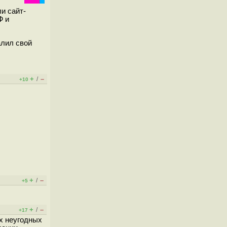
и сайт-
Ф и
алил свой
+
–
/
+10
+
–
/
+5
+
–
/
+17
х неугодных