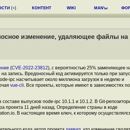
ОСТИ
(
+
)
КОНТЕНТ
WIKI
MAN'ы
ФО
оносное изменение, удаляющее файлы на
ение
(
CVE-2022-23812
), с вероятностью 25% заменяющее н
 на запись. Вредоносный код активируется только при запус
node-ipc насчитывает около миллиона загрузок в неделю и
лючая
vue-cli
. Все проекты, которые имеют в зависимостях no
ставе выпусков node-ipc 10.1.1 и 10.1.2. В Git-репозитор
ра проекта 11 дней назад. Определение страны в коде
tion.io. В настоящее время ключ, к которому осуществлялся
ительного кода автор проекта
заявил
, что изменение сводят