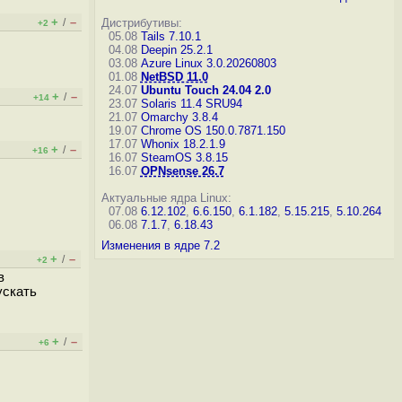
+
–
/
Дистрибутивы:
+2
05.08
Tails 7.10.1
04.08
Deepin 25.2.1
03.08
Azure Linux 3.0.20260803
01.08
NetBSD 11.0
24.07
Ubuntu Touch 24.04 2.0
+
–
/
+14
23.07
Solaris 11.4 SRU94
21.07
Omarchy 3.8.4
19.07
Chrome OS 150.0.7871.150
17.07
Whonix 18.2.1.9
+
–
/
+16
16.07
SteamOS 3.8.15
16.07
OPNsense 26.7
Актуальные ядра Linux:
07.08
6.12.102
,
6.6.150
,
6.1.182
,
5.15.215
,
5.10.264
06.08
7.1.7
,
6.18.43
Изменения в ядре 7.2
+
–
/
+2
в
ускать
+
–
/
+6