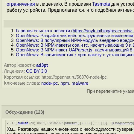
ограничения
в лицензию. В прошивки
Tasmota
для устро
работу устройств. Предполагается, что подобная активн
Главная ссылка к новости (
https://snyk.io/blog/peacenotw..
OpenNews: Разработчик внёс деструктивные изменения в
OpenNews: В популярный NPM-модуль внедрено вредон
OpenNews: В NPM-пакеты coa и rc, насчитывающие 9 и 
OpenNews: В NPM-пакет UAParser.js, насчитывающий 8 
OpenNews: В зависимостях к npm-пакету с установщико
Автор новости:
ad3pt
Лицензия:
CC BY 3.0
Короткая ссылка: https://opennet.ru/56870-node-ipc
Ключевые слова:
node-ipc
,
npm
,
malware
При перепечатке указа
Обсуждение
(123)
1.1
,
dullish
(
ok
), 08:02, 18/03/2022 [
ответить
] [
﹢﹢﹢
] [
· · ·
]
[
↓
] [
к модератору
Хм... Разговоры наших чиновников о необходимости суверен