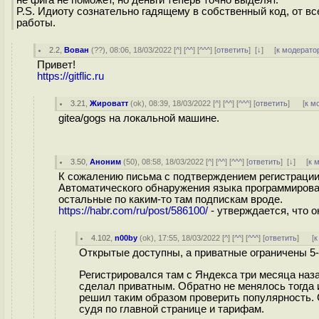
не фига не поможет, но деньги теперь точно выделят.
P.S. Идиоту сознательно гадящему в собственный код, от в
работы.
2.2
,
Вован
(
??
), 08:06, 18/03/2022 [
^
] [
^^
] [
^^^
] [
ответить
]
[
↓
] [
к модерато
Привет!
https://gitflic.ru
3.21
,
Жироватт
(
ok
), 08:39, 18/03/2022 [
^
] [
^^
] [
^^^
] [
ответить
]
[
к м
gitea/gogs на локальной машине.
3.50
,
Аноним
(
50
), 08:58, 18/03/2022 [
^
] [
^^
] [
^^^
] [
ответить
]
[
↓
] [
к 
К сожалению письма с подтверждением регистрации н
Автоматического обнаружения языка программирован
остальные по каким-то там подпискам вроде.
https://habr.com/ru/post/586100/
- утверждается, что о
4.102
,
n00by
(
ok
), 17:55, 18/03/2022 [
^
] [
^^
] [
^^^
] [
ответить
]
[
к
Открытые доступны, а приватные ограничены 5
Регистрировался там с Яндекса три месяца наз
сделал приватным. Обратно не менялось тогда и
решил таким образом проверить популярность. 
судя по главной странице и тарифам.