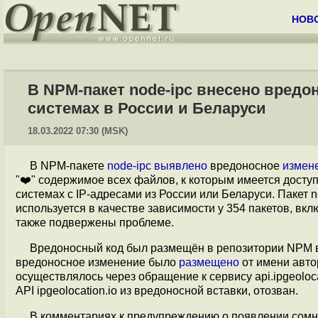
НОВ
В NPM-пакет node-ipc внесено вред
системах в России и Беларуси
18.03.2022 07:30 (MSK)
В NPM-пакете
node-ipc
выявлено
вредоносное
измен
"❤️" содержимое всех файлов, к которым имеется доступ
системах с IP-адресами из России или Беларуси. Пакет 
используется в качестве зависимости у 354 пакетов, вк
также подвержены проблеме.
Вредоносный код был размещён в репозитории NPM в со
вредоносное изменение было
размещено
от имени авто
осуществлялось через обращение к сервису api.ipgeoloca
API ipgeolocation.io из вредоносной вставки, отозван.
В комментариях к предупреждению о появлении сомн