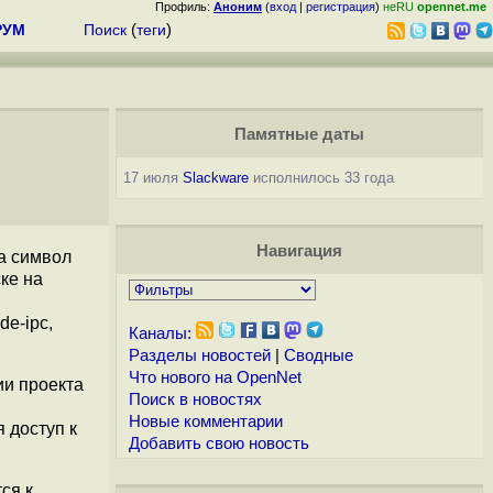
Профиль:
Аноним
(
вход
|
регистрация
)
неRU
opennet.me
РУМ
Поиск
(
теги
)
Памятные даты
17 июля
Slackware
исполнилось 33 года
Навигация
а символ
ке на
de-ipc,
Каналы:
Разделы новостей
|
Сводные
Что нового на OpenNet
ии проекта
Поиск в новостях
Новые комментарии
 доступ к
Добавить свою новость
ся к