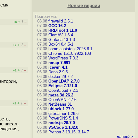
ремя
Новые версии
Программы:
08.08
firewalld 2.5.1
+
–
/
+6
07.08
GCC 16.2
07.08
RRDTool 1.11.0
07.08
ClamAV 1.5.4
07.08
Grafana 13.1.3
07.08
Box64 0.4.5-1
+
–
/
+2
07.08
home-assistant 2026.8.1
07.08
Chrome 151.0.7922.108
07.08
WordPress 7.0.3
07.08
nmap 7.991
06.08
icewm 4.1
+
–
/
+1
06.08
Deno 2.9.5
06.08
docker 29.7.2
зитории,
06.08
OpenLDAP 2.7.0
06.08
Eclipse 7.121.0
06.08
OpenCloud 7.2.3
06.08
mesa 3d 26.2
05.08
OpenVPN 2.7.6
+
–
/
+1
05.08
NetBeans 31
05.08
ublock 1.73.0
05.08
gstreamer 1.28.6
05.08
PowerDNS 5.1.4
ость,
05.08
node.js 26.7.0
не писал,
05.08
VSCode 1.132.0
реждения,
05.08
Python 3.13.15, 3.14.7
далее>>