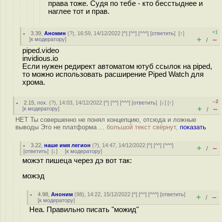
права тоже. Судя по тебе - кто бесстыднее и
наглее тот и прав.
+1
3.39
,
Аномин
(
?
), 16:59, 14/12/2022 [
^
] [
^^
] [
^^^
] [
ответить
]
[
↑
]
+
–
[
к модератору
]
/
piped.video
invidious.io
Если нужен редирект автоматом ютуб ссылок на piped,
то можно использовать расширение Piped Watch для
хрома.
–2
2.15
,
пох.
(
?
), 14:03, 14/12/2022 [
^
] [
^^
] [
^^^
] [
ответить
]
[
↓
] [
↑
]
+
–
[
к модератору
]
/
НЕТ Ты совершенно не понял концепцию, отсюда и ложные
выводы Это не платформа ...
большой текст свёрнут,
показать
3.22
,
наше имя легион
(
?
), 14:47, 14/12/2022 [
^
] [
^^
] [
^^^
]
+
–
/
[
ответить
]
[
↓
] [
к модератору
]
можэт пишеца через дэ вот так:
можэд
4.98
,
Аноним
(
98
), 14:22, 15/12/2022 [
^
] [
^^
] [
^^^
] [
ответить
]
+
–
/
[
к модератору
]
Неа. Правильно писать "можид"