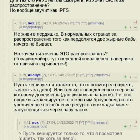
Для тех кто не хотел бы смотреть, но хочет сесть за
распространение?
Но вообще звучит как IPFS
–6
3.17
,
пох.
(
?
), 14:10, 14/12/2022 [
^
] [
^^
] [
^^^
] [
ответить
]
+
–
[
к модератору
]
/
Не живи в пердяшке. В нормальных странах за
распространение того как пердолятся две жырные бабы
ничего не бывает.
Но зачем ты хочешь ЭТО распространять?
(Товарищмайор, тут очередной извращенец, наверняка
от призыва скрывается!)
3.19
,
Анонус
(
?
), 14:15, 14/12/2022 [
^
] [
^^
] [
^^^
] [
ответить
]
+
–
/
[
к модератору
]
Пусть кешируется только то, что я посмотрел (сидеть,
так хоть за дело). Или только с определенного сервера,
которому доверяешь (для рисковых пацанов). Т.е. оно
вроде и так кешируется с открытым браузером, но это
увеличенное потребление ресурсов и вкладка может
засуспендиться через пару часов.
–1
4.41
,
пох.
(
?
), 17:04, 14/12/2022 [
^
] [
^^
] [
^^^
] [
ответить
]
+
–
[
к модератору
]
/
> Пусть кешируется только то, что я посмотрел
(сидеть, так хоть за дело).