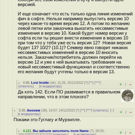
версией.
И еще означает что есть только одна линия изменений
фич в софте. Нельзя например выпустить версию 10
через какое-то время версию 12. А потом по желанию
левой пятки или заказчика выкатить несовместимые
изменения в версию 10. Какой будет номер версии у
софта если ты решил внести изменения в версию 10
при том что у тебя уже есть версия 12? Новая версия
будет 13? 10/2? (10.1)? Семвер явно говорит никаких
несовместимых изменений в версию 10 вносить
нельзя. Заказчик/потребитель должен перейти на
версию 12 и уже к ней выкатывать требования на
новый несовместимый функционал и соответственно
его желания будут учтены только в версии 13.
4.88
,
Lost Inside
(
ok
), 11:26, 15/12/2022 [
^
] [
^^
] [
^^^
]
+
–
/
[
ответить
]
[
к модератору
]
Да хоть 142. Если ПО развивается в правильном
направлении, что в этом плохого?
3.38
,
Аноним
(
38
), 16:57, 14/12/2022 [
^
] [
^^
] [
^^^
] [
ответить
]
[
↑
]
+
–
/
[
к модератору
]
Покажи это Гуглагу и Мурзилле.
4.121
,
Вы забыли заполнить поле Name
(
?
), 00:26,
+
–
/
20/12/2022 [
^
] [
^^
] [
^^^
] [
ответить
]
[
к модератору
]