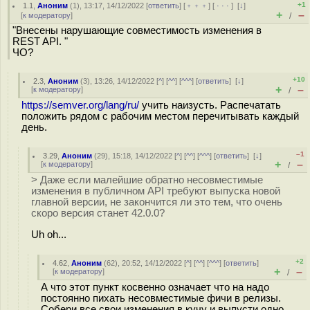
+1
1.1
,
Аноним
(
1
), 13:17, 14/12/2022 [
ответить
] [
﹢﹢﹢
] [
· · ·
]
[
↓
]
+
–
[
к модератору
]
/
"Внесены нарушающие совместимость изменения в
REST API. "
ЧО?
+10
2.3
,
Аноним
(
3
), 13:26, 14/12/2022 [
^
] [
^^
] [
^^^
] [
ответить
]
[
↓
]
+
–
[
к модератору
]
/
https://semver.org/lang/ru/
учить наизусть. Распечатать
положить рядом с рабочим местом перечитывать каждый
день.
–1
3.29
,
Аноним
(
29
), 15:18, 14/12/2022 [
^
] [
^^
] [
^^^
] [
ответить
]
[
↓
]
+
–
[
к модератору
]
/
> Даже если малейшие обратно несовместимые
изменения в публичном API требуют выпуска новой
главной версии, не закончится ли это тем, что очень
скоро версия станет 42.0.0?
Uh oh...
+2
4.62
,
Аноним
(
62
), 20:52, 14/12/2022 [
^
] [
^^
] [
^^^
] [
ответить
]
+
–
[
к модератору
]
/
А что этот пункт косвенно означает что на надо
постоянно пихать несовместимые фичи в релизы.
Собери все свои изменения в кучу и выпусти одно