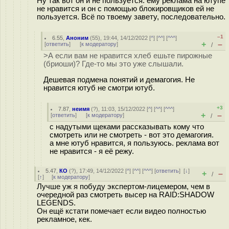
Ну так вот он и не пользуется: ему реклама на ютупе
не нравится и он с помощью блокировщиков ей не
пользуется. Всё по твоему завету, последовательно.
–1
6.55
,
Аноним
(
55
), 19:44, 14/12/2022 [
^
] [
^^
] [
^^^
]
+
–
[
ответить
]
[
к модератору
]
/
>А если вам не нравится хлеб ешьте пирожные
(бриоши)? Где-то мы это уже слышали.
Дешевая подмена понятий и демагогия. Не
нравится ютуб не смотри ютуб.
+3
7.87
,
неимя
(
?
), 11:03, 15/12/2022 [
^
] [
^^
] [
^^^
]
+
–
[
ответить
]
[
к модератору
]
/
с надутыми щеками рассказывать кому что
смотреть или не смотреть - вот это демагогия.
а мне ютуб нравится, я пользуюсь. реклама вот
не нравится - я её режу.
5.47
,
КО
(
?
), 17:49, 14/12/2022 [
^
] [
^^
] [
^^^
] [
ответить
]
[
↓
]
+
–
/
[
↑
] [
к модератору
]
Лучше уж я побуду экспертом-лицемером, чем в
очередной раз смотреть высер на RAID:SHADOW
LEGENDS.
Он ещё кстати помечает если видео полностью
рекламное, кек.