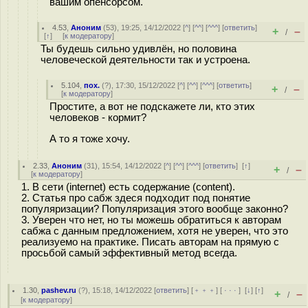
вашим опенсорсом.
4.53
,
Аноним
(
53
), 19:25, 14/12/2022 [
^
] [
^^
] [
^^^
] [
ответить
]
+
–
/
[
↑
] [
к модератору
]
Ты будешь сильно удивлён, но половина
человеческой деятельности так и устроена.
5.104
,
пох.
(
?
), 17:30, 15/12/2022 [
^
] [
^^
] [
^^^
] [
ответить
]
+
–
/
[
к модератору
]
Простите, а вот не подскажете ли, кто этих
человеков - кормит?
А то я тоже хочу.
2.33
,
Аноним
(
31
), 15:54, 14/12/2022 [
^
] [
^^
] [
^^^
] [
ответить
]
[
↑
]
+
–
/
[
к модератору
]
1. В сети (internet) есть содержание (content).
2. Статья про сабж здеся подходит под понятие
популяризации? Популяризация этого вообще законно?
3. Уверен что нет, но ты можешь обратиться к авторам
сабжа с данным предложением, хотя не уверен, что это
реализуемо на практике. Писать авторам на прямую с
просьбой самый эффективный метод всегда.
1.30
,
pashev.ru
(
?
), 15:18, 14/12/2022 [
ответить
] [
﹢﹢﹢
] [
· · ·
]
[
↓
] [
↑
]
+
–
/
[
к модератору
]