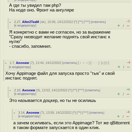
А где ты увидел там php?
На ноде оно. Фронт на ангуляре
–1
2.27
,
Aller2TeaM
(
ok
), 15:06, 14/12/2022 [
^
] [
^^
] [
^^^
] [
ответить
]
+
–
[
к модератору
]
/
Я конкретно с вами не согласен, но за выражение
"Сразу низводит желание поднять свой инстанс к
нулю"
- спасибо, запомнил.
–4
1.7
,
Аноним
(
7
), 13:44, 14/12/2022 [
ответить
] [
﹢﹢﹢
] [
· · ·
]
[
↓
] [
↑
]
+
–
[
к модератору
]
/
Хочу Appimage файл для запуска просто "тык" и свой
инстанс поднят.
+6
2.10
,
Аноним
(
9
), 13:53, 14/12/2022 [
^
] [
^^
] [
^^^
] [
ответить
]
+
–
[
к модератору
]
/
Это называется доцкер, но ты не осилишь
–4
3.14
,
Аноним
(
7
), 13:59, 14/12/2022 [
^
] [
^^
] [
^^^
] [
ответить
]
+
–
[
к модератору
]
/
а зачем осиливать, если это Appimage? Тот же qBittorrent
в таком формате запускается в один клик.