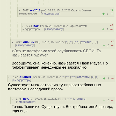
+1
5.67
,
rvs2016
(
ok
), 03:12, 15/12/2022
Скрыто ботом-
+
–
модератором
[
к модератору
]
/
–2
6.74
,
пох.
(
?
), 07:28, 15/12/2022
Скрыто ботом-
+
–
модератором
[
к модератору
]
/
–1
3.99
,
Аноним
(
99
), 15:37, 15/12/2022 [
^
] [
^^
] [
^^^
] [
ответить
]
[
↑
]
+
–
[
к модератору
]
/
>Это не платформа чтоб опубликовать СВОЙ. Та
называется jwplayer
Вообще-то, она, конечно, называется Flash Player. Но
"эффективные" менеджеры её закопалию
2.72
,
Аноним
(
72
), 05:44, 15/12/2022 [
^
] [
^^
] [
^^^
] [
ответить
]
[
↓
] [
↑
]
+
–
/
[
к модератору
]
Существует множество пир-ту-пир востребованных
платформ, несведущий пророк.
3.75
,
пох.
(
?
), 07:29, 15/12/2022 [
^
] [
^^
] [
^^^
] [
ответить
]
+
–
/
[
к модератору
]
Точно. Тыщи их. Существуют. Востребователей, правда,
единицы.