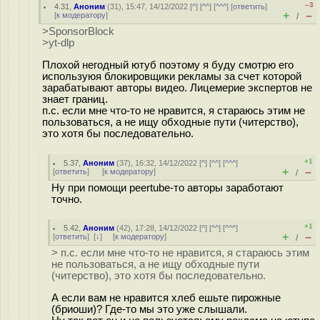
–3
4.31
,
Аноним
(
31
), 15:47, 14/12/2022 [
^
] [
^^
] [
^^^
] [
ответить
]
+
–
[
к модератору
]
/
>SponsorBlock
>yt-dlp
Плохой негодный ютуб поэтому я буду смотрю его
используюя блокировщики рекламы за счет которой
зарабатывают авторы видео. Лицемерие экспертов не
знает границ.
п.с. если мне что-то не нравится, я стараюсь этим не
пользоваться, а не ищу обходные пути (читерство),
это хотя бы последовательно.
+1
5.37
,
Аноним
(
37
), 16:32, 14/12/2022 [
^
] [
^^
] [
^^^
]
+
–
[
ответить
]
[
к модератору
]
/
Ну при помощи peertube-то авторы заработают
точно.
+1
5.42
,
Аноним
(
42
), 17:28, 14/12/2022 [
^
] [
^^
] [
^^^
]
+
–
[
ответить
]
[
↓
] [
к модератору
]
/
> п.с. если мне что-то не нравится, я стараюсь этим
не пользоваться, а не ищу обходные пути
(читерство), это хотя бы последовательно.
А если вам не нравится хлеб ешьте пирожные
(бриоши)? Где-то мы это уже слышали.