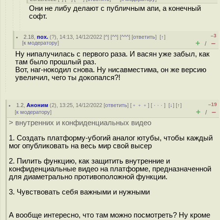
Они не либу делают с публичным апи, а конечный
софт.
–3
2.18
,
пох.
(
?
), 14:13, 14/12/2022 [
^
] [
^^
] [
^^^
] [
ответить
]
[
↑
]
+
–
[
к модератору
]
/
Ну нипалучилась с первого раза. И васян уже забыл, как
там было прошлый раз.
Вот, наг-нокодил снова. Ну нисавместима, он же версию
увеличил, чего ты докопался?!
–19
1.2
,
Аноним
(
2
), 13:25, 14/12/2022 [
ответить
] [
﹢﹢﹢
] [
· · ·
]
[
↓
] [
↑
]
+
–
[
к модератору
]
/
> внутренних и конфиденциальных видео
1. Создать платформу-убогий аналог ютубы, чтобы каждый
мог опубликовать на весь мир свой высер
2. Пилить функцию, как защитить внутренние и
конфиденциальные видео на платформе, предназначенной
для диаметрально противоположной функции.
3. Чувствовать себя важными и нужными
А вообще интересно, что там можно посмотреть? Ну кроме