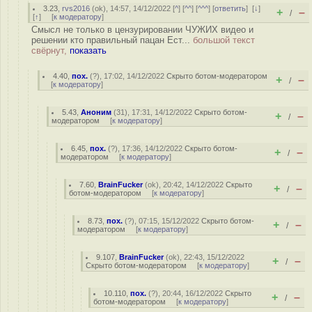
3.23
,
rvs2016
(
ok
), 14:57, 14/12/2022 [
^
] [
^^
] [
^^^
] [
ответить
]
[
↓
]
+
–
/
[
↑
] [
к модератору
]
Смысл не только в цензурировании ЧУЖИХ видео и
решении кто правильный пацан Ест...
большой текст
свёрнут,
показать
4.40
,
пох.
(
?
), 17:02, 14/12/2022
Скрыто ботом-модератором
+
–
/
[
к модератору
]
5.43
,
Аноним
(
31
), 17:31, 14/12/2022
Скрыто ботом-
+
–
/
модератором
[
к модератору
]
6.45
,
пох.
(
?
), 17:36, 14/12/2022
Скрыто ботом-
+
–
/
модератором
[
к модератору
]
7.60
,
BrainFucker
(
ok
), 20:42, 14/12/2022
Скрыто
+
–
/
ботом-модератором
[
к модератору
]
8.73
,
пох.
(
?
), 07:15, 15/12/2022
Скрыто ботом-
+
–
/
модератором
[
к модератору
]
9.107
,
BrainFucker
(
ok
), 22:43, 15/12/2022
+
–
/
Скрыто ботом-модератором
[
к модератору
]
10.110
,
пох.
(
?
), 20:44, 16/12/2022
Скрыто
+
–
/
ботом-модератором
[
к модератору
]