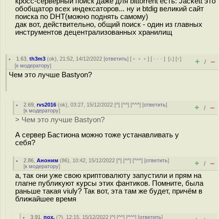
кросс-серверный поиск даже для bittorrent есть: Jackett это
обобщатор всех индексаторов... ну и btdig великий сайт
поиска по DHT(можно поднять самому)
дак вот, действительно, общий поиск - один из главных
инструментов децентрализованных хранилищ
1.63
,
th3m3
(
ok
), 21:52, 14/12/2022 [
ответить
] [
﹢﹢﹢
] [
· · ·
]
[
↓
] [
↑
]
+
–
/
[
к модератору
]
Чем это лучше Bastyon?
2.69
,
rvs2016
(
ok
), 03:27, 15/12/2022 [
^
] [
^^
] [
^^^
] [
ответить
]
+
–
/
[
к модератору
]
> Чем это лучше Bastyon?
А сервер Бастиона можно тоже устанавливать у
себя?
2.86
,
Аноним
(
86
), 10:42, 15/12/2022 [
^
] [
^^
] [
^^^
] [
ответить
]
+
–
/
[
к модератору
]
а, так они уже свою криптовалюту запустили и прям на
глагне публикуют курсы этих фантиков. Помните, была
раньше такая viuly? Так вот, эта там же будет, причём в
ближайшее время
3.91
,
пох.
(
?
), 12:15, 15/12/2022 [
^
] [
^^
] [
^^^
] [
ответить
]