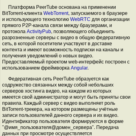
Платформа PeerTube основана на применении
BitTorrent-клиента
WebTorrent
, запускаемого в браузере
и использующего технологию
WebRTC
для организации
прямого P2P-канала связи между браузерами, и
протокола
ActivityPub
, позволяющего объединить
разрозненные серверы с видео в общую федеративную
сеть, в которой посетители участвуют в доставке
контента и имеют возможность подписки на каналы и
получения уведомлений о новых видео.
Предоставляемый проектом web-интерфейс построен с
использованием фреймворка
Angular
.
Федеративная сеть PeerTube образуется как
содружество связанных между собой небольших
серверов хостинга видео, на каждом из которых
имеется свой администратор и могут быть приняты свои
правила. Каждый сервер с видео выполняет роль
BitTorrent-трекера, на котором размещены учётные
записи пользователей данного сервера и их видео.
Идентификатор пользователя формируются в форме
"@имя_пользователя@домен_сервера"
. Передача
данных при просмотре осуществляется