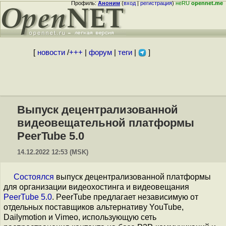
Профиль:
Аноним
(
вход
|
регистрация
)
неRU
opennet.me
[
новости
/
+++
|
форум
|
теги
|
]
Выпуск децентрализованной
видеовещательной платформы
PeerTube 5.0
14.12.2022 12:53 (MSK)
Состоялся
выпуск децентрализованной платформы
для организации видеохостинга и видеовещания
PeerTube 5.0
. PeerTube предлагает независимую от
отдельных поставщиков альтернативу YouTube,
Dailymotion и Vimeo, использующую сеть