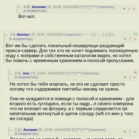
4.25
,
Аноним
(
3
), 15:05, 14/12/2022 [
^
] [
^^
] [
^^^
] [
ответить
]
+
–
/
[
к модератору
]
Вот-вот.
+2
1.8
,
Анонус
(
?
), 13:47, 14/12/2022 [
ответить
] [
﹢﹢﹢
] [
· · ·
]
[
↓
] [
↑
]
+
–
[
к модератору
]
/
Вот им бы сделать локальный кеширующе-раздающий
прокси-сервер. Для тех кто не хочет поднимать полноценную
ноду с юзерами и собственным каталогом видео, но хотел
бы помочь с временным хранением и полосой пропускания.
–6
2.11
,
пох.
(
?
), 13:54, 14/12/2022 [
^
] [
^^
] [
^^^
] [
ответить
]
+
–
[
к модератору
]
/
Не хотел бы тебя огорчать, но его не сделают просто
потому что содержимое пиптюбы никому не нужно.
Они не нуждаются в помощи с полосой и хранением - для
второго есть гуглодиск, если ты надр...л своего хомпрона
что не влезает на флэшку, а с первым справляется rpi-
кипятильник воткнутый в щиток соседу (wifi сп-жен у того
же соседа)
2.12
,
Аноним
(
9
), 13:54, 14/12/2022 [
^
] [
^^
] [
^^^
] [
ответить
]
+
–
/
[
к модератору
]