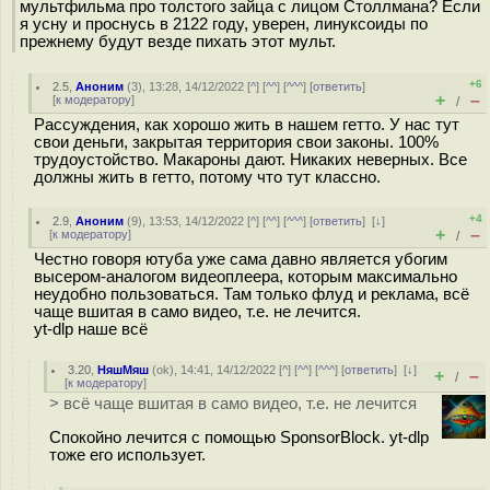
мультфильма про толстого зайца с лицом Столлмана? Если
я усну и проснусь в 2122 году, уверен, линуксоиды по
прежнему будут везде пихать этот мульт.
+6
2.5
,
Аноним
(
3
), 13:28, 14/12/2022 [
^
] [
^^
] [
^^^
] [
ответить
]
+
–
[
к модератору
]
/
Рассуждения, как хорошо жить в нашем гетто. У нас тут
свои деньги, закрытая территория свои законы. 100%
трудоустойство. Макароны дают. Никаких неверных. Все
должны жить в гетто, потому что тут классно.
+4
2.9
,
Аноним
(
9
), 13:53, 14/12/2022 [
^
] [
^^
] [
^^^
] [
ответить
]
[
↓
]
+
–
[
к модератору
]
/
Честно говоря ютуба уже сама давно является убогим
высером-аналогом видеоплеера, которым максимально
неудобно пользоваться. Там только флуд и реклама, всё
чаще вшитая в само видео, т.е. не лечится.
yt-dlp наше всё
3.20
,
НяшМяш
(
ok
), 14:41, 14/12/2022 [
^
] [
^^
] [
^^^
] [
ответить
]
[
↓
]
+
–
/
[
к модератору
]
> всё чаще вшитая в само видео, т.е. не лечится
Спокойно лечится с помощью SponsorBlock. yt-dlp
тоже его использует.