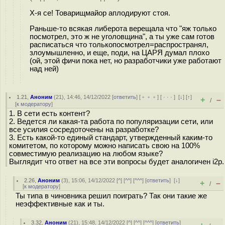
Х-я се! Товарищмайор аплодируют стоя.
Раньше-то всякая либерота верещала что "яж только
посмотрел, это ж не уголовщина", а ты уже сам готов
расписаться что толькопосмотрел=распространял,
злоумышленно, и еще, поди, на ЦАРЯ думал плохо
(ой, этой фичи пока нет, но разработчики уже работают
над ней)
1.21
,
Аноним
(
21
), 14:46, 14/12/2022 [
ответить
] [
﹢﹢﹢
] [
· · ·
]
[
↓
] [
↑
]
+
–
/
[
к модератору
]
1. В сети есть контент?
2. Ведется ли какая-та работа по популяризации сети, или
все усилия сосредоточены на разработке?
3. Есть какой-то единый стандарт, утвержденный каким-то
комитетом, по которому можно написать свою на 100%
совместимую реализацию на любом языке?
Выглядит что ответ на все эти вопросы будет аналогичен i2p.
2.26
,
Аноним
(
3
), 15:06, 14/12/2022 [
^
] [
^^
] [
^^^
] [
ответить
]
[
↓
]
+
–
/
[
к модератору
]
Ты типа в чиновника решил поиграть? Так они такие же
неэффективные как и ты.
3.32
,
Аноним
(
21
), 15:48, 14/12/2022 [
^
] [
^^
] [
^^^
] [
ответить
]