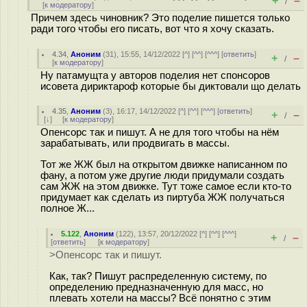
+
–
/
[
к модератору
]
Причем здесь чиновник? Это поделие пишется только
ради того чтобы его писать, вот что я хочу сказать.
4.34
,
Аноним
(
31
), 15:55, 14/12/2022 [
^
] [
^^
] [
^^^
] [
ответить
]
+
–
/
[
к модератору
]
Ну патамущта у авторов поделия нет спонсоров
исовета дириктароф которые бы диктовали що делать
4.35
,
Аноним
(
3
), 16:17, 14/12/2022 [
^
] [
^^
] [
^^^
] [
ответить
]
+
–
/
[
↓
] [
к модератору
]
Опенсорс так и пишут. А не для того чтобы на нём
зарабатывать, или продвигать в массы.
Тот же ЖЖ был на открытом движке написанном по
фану, а потом уже другие люди придумали создать
сам ЖЖ на этом движке. Тут тоже самое если кто-то
придумает как сделать из пиртуба ЖЖ получаться
полное Ж...
5.122
,
Аноним
(
122
), 13:57, 20/12/2022 [
^
] [
^^
] [
^^^
]
+
–
/
[
ответить
]
[
к модератору
]
>Опенсорс так и пишут.
Как, так? Пишут распределенную систему, по
определению предназначенную для масс, но
плевать хотели на массы? Всё понятно с этим