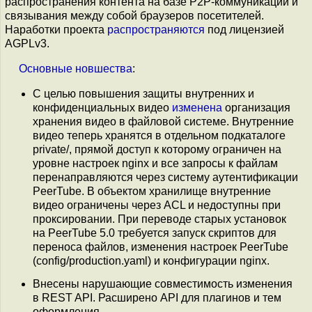
распространения контента на базе P2P-коммуникаций и
связывания между собой браузеров посетителей.
Наработки проекта
распространяются
под лицензией
AGPLv3.
Основные
новшества
:
С целью повышения защиты внутренних и
конфиденциальных видео
изменена
организация
хранения видео в файловой системе. Внутренние
видео теперь хранятся в отдельном подкаталоге
private/, прямой доступ к которому ограничен на
уровне настроек nginx и все запросы к файлам
перенаправляются через систему аутентификации
PeerTube. В объектом хранилище внутренние
видео ограничены через ACL и недоступны при
проксировании. При переводе старых установок
на PeerTube 5.0 требуется запуск скриптов для
переноса файлов, изменения настроек PeerTube
(config/production.yaml) и конфигурации nginx.
Внесены нарушающие совместимость изменения
в REST API. Расширено API для плагинов и тем
оформления.