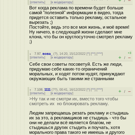
+
–
/
[
ответить
]
[
к модератору
]
Вот когда реклама по времени будет больше
самой "полезной" информации в видео, тогда
придется оставить только рекламу, остальное
вырезать ;)
Постойте, ведь это все моя жизнь, и моё время!
Ну ничего, в следующей жизни сделают мне
клона, что бы он круглосуточно смотрел рекламу
;)
+3
7.97
,
вова_
(
?
), 14:20, 15/12/2022 [
^
] [
^^
] [
^^^
]
+
–
[
ответить
]
[
к модератору
]
/
Себе свои советы посоветуй. Есть же люди,
придумаю себе каких-то ограничений
моральных, и ходят потом нудят, принуждают
окружающих быть такими же странными
7.108
,
1111
(
??
), 00:41, 16/12/2022 [
^
] [
^^
] [
^^^
]
+
–
/
[
ответить
]
[
к модератору
]
>Ну так и не смотри их, вместо того чтобы
смотреть их но блокировать рекламу.
Людям запрещаешь резать рекламу и стыдишь
их за это, а рекламщиков не стыдишь - что бы
они не делали всё является благом, не
стыдишься других стыдить и поучать, хотя
морального права такого не имеешь и другого