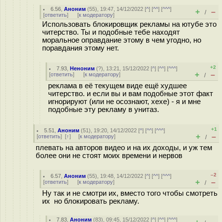
6.56
,
Аноним
(
55
), 19:47, 14/12/2022 [
^
] [
^^
] [
^^^
]
+
–
/
[
ответить
]
[
к модератору
]
Использовать блокировщик рекламы на ютубе это
читерство. Ты и подобные тебе находят
моральное оправдание этому в чем угодно, но
поравдания этому нет.
+2
7.93
,
Неноним
(
?
), 13:21, 15/12/2022 [
^
] [
^^
] [
^^^
]
+
–
[
ответить
]
[
к модератору
]
/
реклама в её текущем виде ещё худшее
читерство. и если вы и вам подобные этот факт
игнорируют (или не осознают, хехе) - я и мне
подобные эту рекламу в унитаз.
+1
5.51
,
Аноним
(
51
), 19:20, 14/12/2022 [
^
] [
^^
] [
^^^
]
+
–
[
ответить
]
[
↑
] [
к модератору
]
/
плевать на авторов видео и на их доходы, и уж тем
более они не стоят моих времени и нервов
–2
6.57
,
Аноним
(
55
), 19:48, 14/12/2022 [
^
] [
^^
] [
^^^
]
+
–
[
ответить
]
[
к модератору
]
/
Ну так и не смотри их, вместо того чтобы смотреть
их но блокировать рекламу.
7.83
,
Аноним
(
83
), 09:45, 15/12/2022 [
^
] [
^^
] [
^^^
]