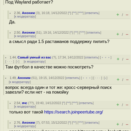
Под Wayland работает?
2.36
,
Аноним
(
3
), 16:18, 14/12/2022 [
^
] [
^^
] [
^^^
] [
ответить
]
+
–
/
[
к модератору
]
Да.
2.50
,
Аноним
(
51
), 19:16, 14/12/2022 [
^
] [
^^
] [
^^^
] [
ответить
]
+
–
/
[
к модератору
]
а смысл ради 1.5 растаманов поддержку пилить?
1.44
,
Самый умный из вас
(
?
), 17:34, 14/12/2022 [
ответить
] [
﹢﹢﹢
]
+
–
/
[
· · ·
]
[
↑
] [
к модератору
]
Там футбол в качестве можно посмотреть?
1.49
,
Аноним
(
51
), 19:15, 14/12/2022 [
ответить
] [
﹢﹢﹢
] [
· · ·
]
[
↓
]
+
–
/
[
к модератору
]
вопрос всегда один и тот же: кросс-серверный поиск
завезли? если нет - на помойку
2.54
,
ячс
(
??
), 19:40, 14/12/2022 [
^
] [
^^
] [
^^^
] [
ответить
]
+
–
/
[
к модератору
]
только вот такой
https://search.joinpeertube.org/
2.76
,
Аноним
(
7
), 07:53, 15/12/2022 [
^
] [
^^
] [
^^^
] [
ответить
]
+
–
/
[
к модератору
]