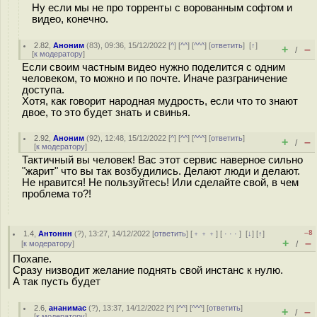
Ну если мы не про торренты с ворованным софтом и
видео, конечно.
2.82
,
Аноним
(
83
), 09:36, 15/12/2022 [
^
] [
^^
] [
^^^
] [
ответить
]
[
↑
]
+
–
/
[
к модератору
]
Если своим частным видео нужно поделится с одним
человеком, то можно и по почте. Иначе разграничение
доступа.
Хотя, как говорит народная мудрость, если что то знают
двое, то это будет знать и свинья.
2.92
,
Аноним
(
92
), 12:48, 15/12/2022 [
^
] [
^^
] [
^^^
] [
ответить
]
+
–
/
[
к модератору
]
Тактичный вы человек! Вас этот сервис наверное сильно
"жарит" что вы так возбудились. Делают люди и делают.
Не нравится! Не пользуйтесь! Или сделайте свой, в чем
проблема то?!
–8
1.4
,
Антоннн
(
?
), 13:27, 14/12/2022 [
ответить
] [
﹢﹢﹢
] [
· · ·
]
[
↓
] [
↑
]
+
–
[
к модератору
]
/
Похапе.
Сразу низводит желание поднять свой инстанс к нулю.
А так пусть будет
2.6
,
ананимас
(
?
), 13:37, 14/12/2022 [
^
] [
^^
] [
^^^
] [
ответить
]
+
–
/
[
к модератору
]