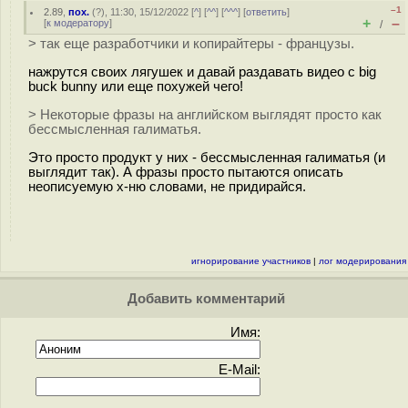
–1
2.89
,
пох.
(
?
), 11:30, 15/12/2022 [
^
] [
^^
] [
^^^
] [
ответить
]
+
–
[
к модератору
]
/
> так еще разработчики и копирайтеры - французы.
нажрутся своих лягушек и давай раздавать видео с big
buck bunny или еще похужей чего!
> Некоторые фразы на английском выглядят просто как
бессмысленная галиматья.
Это просто продукт у них - бессмысленная галиматья (и
выглядит так). А фразы просто пытаются описать
неописуемую х-ню словами, не придирайся.
игнорирование участников
|
лог модерирования
Добавить комментарий
Имя:
E-Mail: