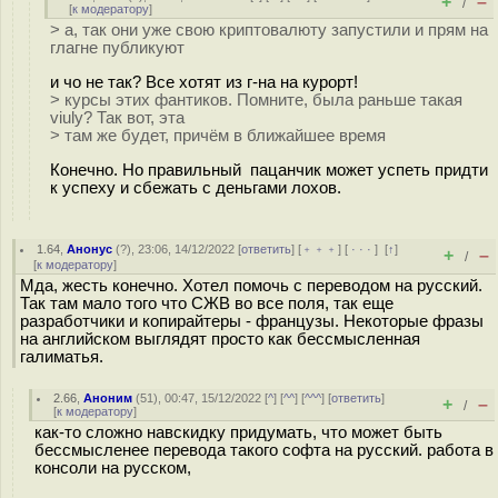
+
–
/
[
к модератору
]
> а, так они уже свою криптовалюту запустили и прям на
глагне публикуют
и чо не так? Все хотят из г-на на курорт!
> курсы этих фантиков. Помните, была раньше такая
viuly? Так вот, эта
> там же будет, причём в ближайшее время
Конечно. Но правильный пацанчик может успеть придти
к успеху и сбежать с деньгами лохов.
1.64
,
Анонус
(
?
), 23:06, 14/12/2022 [
ответить
] [
﹢﹢﹢
] [
· · ·
]
[
↑
]
+
–
/
[
к модератору
]
Мда, жесть конечно. Хотел помочь с переводом на русский.
Так там мало того что СЖВ во все поля, так еще
разработчики и копирайтеры - французы. Некоторые фразы
на английском выглядят просто как бессмысленная
галиматья.
2.66
,
Аноним
(
51
), 00:47, 15/12/2022 [
^
] [
^^
] [
^^^
] [
ответить
]
+
–
/
[
к модератору
]
как-то сложно навскидку придумать, что может быть
бессмысленее перевода такого софта на русский. работа в
консоли на русском,