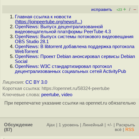
+
–
исправить
/
+23
Главная ссылка к новости
(
https://joinpeertube.org/news#...
)
OpenNews: Выпуск децентрализованной
видеовещательной платформы PeerTube 4.3
OpenNews: Выпуск системы потокового видеовещания
OBS Studio 28.1
OpenNews: В libtorrent добавлена поддержка протокола
WebTorrent
OpenNews: Проект Debian анонсировал сервисы Debian
Social
OpenNews: W3C стандартизировал протокол
децентрализованных социальных сетей ActivityPub
Лицензия:
CC BY 3.0
Короткая ссылка: https://opennet.ru/58324-peertube
Ключевые слова:
peertube
,
video
При перепечатке указание ссылки на opennet.ru обязательно
Обсуждение
Ajax
|
1 уровень
|
Линейный
|
+/-
|
Раскрыть
(87)
всё
|
RSS