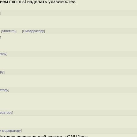
ием minimist наделать уязвимостей.
]
] [
ответить
]
[
к модератору
]
и
тору
]
ору
]
атору
]
ератору
]
к модератору
]