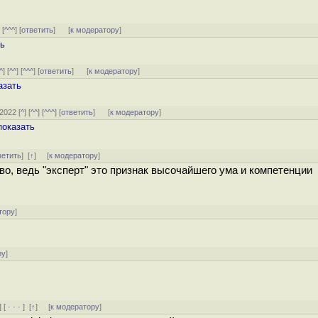
] [
^^^
] [
ответить
]
[
к модератору
]
ть
^
] [
^^
] [
^^^
] [
ответить
]
[
к модератору
]
азать
/2022 [
^
] [
^^
] [
^^^
] [
ответить
]
[
к модератору
]
показать
ветить
]
[
↑
] [
к модератору
]
во, ведь "эксперт" это признак высочайшего ума и компетенции
тору
]
ру
]
] [
· · ·
]
[
↑
] [
к модератору
]