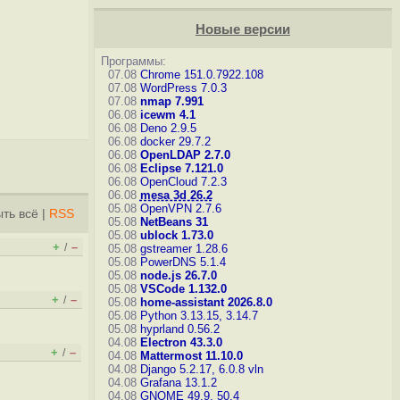
Новые версии
Программы:
07.08
Chrome 151.0.7922.108
07.08
WordPress 7.0.3
07.08
nmap 7.991
06.08
icewm 4.1
06.08
Deno 2.9.5
06.08
docker 29.7.2
06.08
OpenLDAP 2.7.0
06.08
Eclipse 7.121.0
06.08
OpenCloud 7.2.3
06.08
mesa 3d 26.2
05.08
OpenVPN 2.7.6
ть всё
|
RSS
05.08
NetBeans 31
05.08
ublock 1.73.0
+
–
/
05.08
gstreamer 1.28.6
05.08
PowerDNS 5.1.4
05.08
node.js 26.7.0
05.08
VSCode 1.132.0
+
–
/
05.08
home-assistant 2026.8.0
05.08
Python 3.13.15, 3.14.7
05.08
hyprland 0.56.2
04.08
Electron 43.3.0
+
–
/
04.08
Mattermost 11.10.0
04.08
Django 5.2.17, 6.0.8
vln
04.08
Grafana 13.1.2
04.08
GNOME 49.9, 50.4