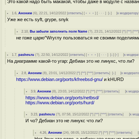
Это какой надо быть макакой, чтобы даже в модуле с назван
1.6
,
Аноним
(
6
), 22:21, 14/12/2022 [
ответить
] [
﹢﹢﹢
] [
· · ·
]
[
↓
] [
к модератору
Уже же есть syft, grype, snyk
2.10
,
Вы забыли заполнить поле Name
(
?
), 23:21, 14/12/2022 [
^
] [
^^
] [
^^^
не гоже царю^Wгуглу пользоваться не своими поделиям
1.7
,
pashev.ru
(
?
), 22:50, 14/12/2022 [
ответить
] [
﹢﹢﹢
] [
· · ·
]
[
↓
] [
↑
] [
к модера
На диаграмме какой-то угар: Дебиан это не линукс, что ли?
2.8
,
Аноним
(
8
), 23:01, 14/12/2022 [
^
] [
^^
] [
^^^
] [
ответить
]
[
↓
] [
к модерат
https://www.debian.org/ports/kfreebsd-gnu/
и kHURD
3.9
,
Аноним
(
8
), 23:03, 14/12/2022 [
^
] [
^^
] [
^^^
] [
ответить
]
[
к модер
https://www.debian.org/ports/netbsd/
https://www.debian.org/ports/hurd/
3.23
,
pashev.ru
(
?
), 07:58, 15/12/2022 [
^
] [
^^
] [
^^^
] [
ответить
]
[
к мод
И чо? Дебиан это не линукс что ли?
4.26
,
Аноним
(
24
), 08:05, 15/12/2022 [
^
] [
^^
] [
^^^
] [
ответить
]
[