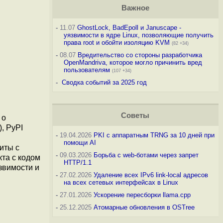
Важное
-
11.07
GhostLock, BadEpoll и Januscape -
уязвимости в ядре Linux, позволяющие получить
права root и обойти изоляцию KVM
(82 +34)
-
08.07
Вредительство со стороны разработчика
OpenMandriva, которое могло причинить вред
пользователям
(107 +34)
-
Сводка событий за 2025 год
Советы
 о
), PyPI
-
19.04.2026
PKI с аппаратным TRNG за 10 дней при
помощи AI
иты с
-
09.03.2026
Борьба с web-ботами через запрет
та с кодом
HTTP/1.1
звимости и
-
27.02.2026
Удаление всех IPv6 link-local адресов
на всех сетевых интерфейсах в Linux
-
27.01.2026
Ускорение пересборки llama.cpp
-
25.12.2025
Атомарные обновления в OSTree