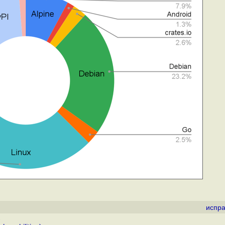
испра
)