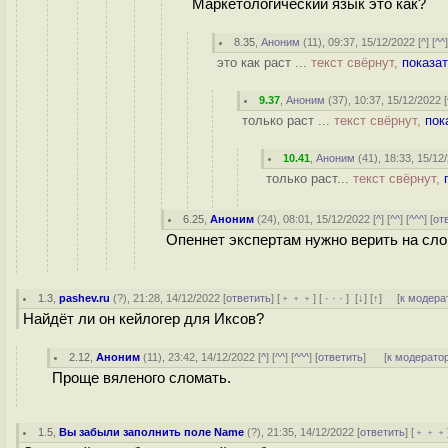
Маркетологический язык это как?
8.35
,
Аноним
(
11
), 09:37, 15/12/2022 [
^
] [
^^
это как раст ...
текст свёрнут,
показа
9.37
,
Аноним
(
37
), 10:37, 15/12/2022 [
только раст ...
текст свёрнут,
пок
10.41
,
Аноним
(
41
), 18:33, 15/12
только раст...
текст свёрнут,
6.25
,
Аноним
(
24
), 08:01, 15/12/2022 [
^
] [
^^
] [
^^^
] [
от
Опеннет экспертам нужно верить на сло
1.3
,
pashev.ru
(
?
), 21:28, 14/12/2022 [
ответить
] [
﹢﹢﹢
] [
· · ·
]
[
↓
] [
↑
] [
к модера
Найдёт ли он кейлогер для Иксов?
2.12
,
Аноним
(
11
), 23:42, 14/12/2022 [
^
] [
^^
] [
^^^
] [
ответить
]
[
к модерато
Проще вяленого сломать.
1.5
,
Вы забыли заполнить поле Name
(
?
), 21:35, 14/12/2022 [
ответить
] [
﹢﹢﹢