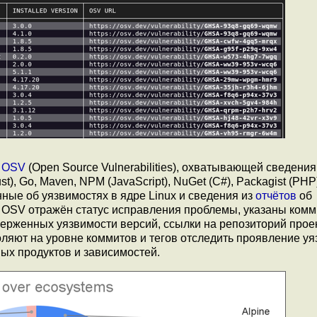
х
OSV
(Open Source Vulnerabilities), охватывающей сведения
), Go, Maven, NPM (JavaScript), NuGet (C#), Packagist (PHP
анные об уязвимостях в ядре Linux и сведения из
отчётов
об
е OSV отражён статус исправления проблемы, указаны комм
ерженных уязвимости версий, ссылки на репозиторий проек
ляют на уровне коммитов и тегов отследить проявление уя
ых продуктов и зависимостей.