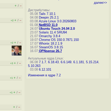
далее>>
+
–
/
Дистрибутивы:
05.08
Tails 7.10.1
04.08
Deepin 25.2.1
+
–
/
+2
03.08
Azure Linux 3.0.20260803
01.08
NetBSD 11.0
24.07
Ubuntu Touch 24.04 2.0
23.07
Solaris 11.4 SRU94
21.07
Omarchy 3.8.4
19.07
Chrome OS 150.0.7871.150
+
–
/
+2
17.07
Whonix 18.2.1.9
16.07
SteamOS 3.8.15
16.07
OPNsense 26.7
Актуальные ядра Linux:
06.08
7.1.7
,
6.18.43
,
6.6.149
,
6.1.181
,
5.15.214
,
+
–
/
+3
5.10.263
03.08
6.12.101
Изменения в ядре 7.2
+
–
/
+1
+
–
/
+1
+
–
/