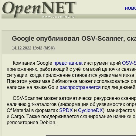
НОВ
Google опубликовал OSV-Scanner, с
14.12.2022 19:42 (MSK)
Компания Google
представила
инструментарий
OSV-S
приложениях, работающий с учётом всей цепочки связа
ситуации, когда приложение становится уязвимым из-за 
При этом уязвимая библиотека может использоваться опо
написан на языке Go и
распространяется
под лицензией 
OSV-Scanner может автоматически рекурсивно сканир
наличию git-каталогов (информация об уязвимостях опре
Of Material в форматах
SPDX
и
CycloneDX
), манифестов
и Cargo. Также поддерживается сканирование начинки о
репозиториев Debian.