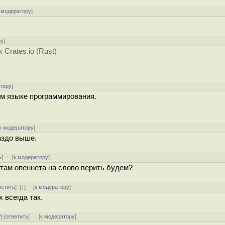
 модератору
]
ру
]
Сrates.io (Rust)
атору
]
ом языке программирования.
к модератору
]
аздо выше.
ь
]
[
к модератору
]
там опеннета на слово верить будем?
ветить
]
[
↓
] [
к модератору
]
 всегда так.
^
] [
ответить
]
[
к модератору
]