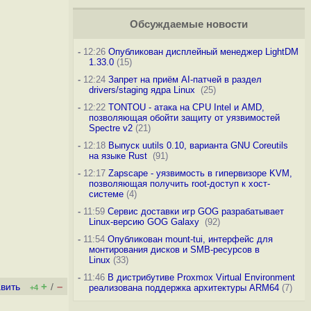
Обсуждаемые новости
-
12:26
Опубликован дисплейный менеджер LightDM
1.33.0
(15)
-
12:24
Запрет на приём AI-патчей в раздел
drivers/staging ядра Linux
(25)
-
12:22
TONTOU - атака на CPU Intel и AMD,
позволяющая обойти защиту от уязвимостей
Spectre v2
(21)
-
12:18
Выпуск uutils 0.10, варианта GNU Coreutils
на языке Rust
(91)
-
12:17
Zapscape - уязвимость в гипервизоре KVM,
позволяющая получить root-доступ к хост-
системе
(4)
-
11:59
Сервис доставки игр GOG разрабатывает
Linux-версию GOG Galaxy
(92)
-
11:54
Опубликован mount-tui, интерфейс для
монтирования дисков и SMB-ресурсов в
Linux
(33)
-
11:46
В дистрибутиве Proxmox Virtual Environment
+
–
вить
/
реализована поддержка архитектуры ARM64
(7)
+4