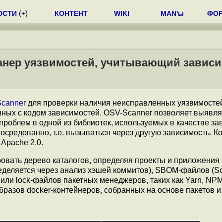
ОСТИ
(
+
)
КОНТЕНТ
WIKI
MAN'ы
ФО
канер уязвимостей, учитывающий завис
canner
для проверки наличия неисправленных уязвимостей
нных с кодом зависимостей. OSV-Scanner позволяет выявля
проблем в одной из библиотек, используемых в качестве за
средованно, т.е. вызываться через другую зависимость. К
Apache 2.0.
овать дерево каталогов, определяя проекты и приложения
деляется через анализ хэшей коммитов), SBOM-файлов (Sof
 или lock-файлов пакетных менеджеров, таких как Yarn, NP
бразов docker-контейнеров, собранных на основе пакетов и