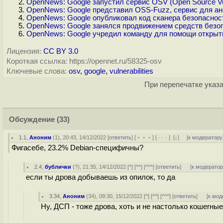
OpenNews: Google запустил сервис OSV (Open Source Vuln
OpenNews: Google представил OSS-Fuzz, сервис для ан
OpenNews: Google опубликовал код сканера безопаснос
OpenNews: Google занялся продвижением средств безо
OpenNews: Google учредил команду для помощи открыт
Лицензия:
CC BY 3.0
Короткая ссылка: https://opennet.ru/58325-osv
Ключевые слова:
osv
,
google
,
vulnerabilities
При перепечатке указа
Обсуждение
(33)
1.1
,
Аноним
(
1
), 20:43, 14/12/2022 [
ответить
] [
﹢﹢﹢
] [
· · ·
]
[
↓
] [
к модератору
Фигасебе, 23.2% Debian-специфичны?
2.4
,
бублички
(
?
), 21:35, 14/12/2022 [
^
] [
^^
] [
^^^
] [
ответить
]
[
к модерато
если ты дрова добываешь из опилок, то да
3.34
,
Аноним
(
34
), 09:30, 15/12/2022 [
^
] [
^^
] [
^^^
] [
ответить
]
[
к мод
Ну, ДСП - тоже дрова, хоть и не настолько кошеrные