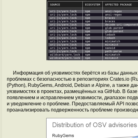
Информация об уязвимостях берётся из базы данны
проблемах с безопасностью в репозиториях Сrates.io (Rust
(Python), RubyGems, Android, Debian и Alpine, а также д
уязвимостях в проектах, размещённых на GitHub. В баз
появлением и исправлением уязвимости, диапазон подв
и уведомление о проблеме. Предоставляемый API позво
проанализировать подверженность проблеме производн