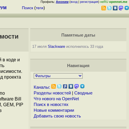
Профиль:
Аноним
(
вход
|
регистрация
)
неRU
opennet.me
РУМ
Поиск
(
теги
)
имости
Памятные даты
17 июля
Slackware
исполнилось 33 года
 в коде и
ть
Навигация
висимости.
од проекта
Каналы:
 по
Разделы новостей
|
Сводные
tware Bill
Что нового на OpenNet
M, GEM, PIP
Поиск в новостях
з
Новые комментарии
Добавить свою новость