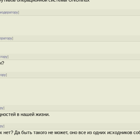
рибутивов операционной системы GNU/linux
 модератору
]
ератору
]
атору
]
и?
тору
]
ру
]
ностей в нашей жизни.
ру
]
х нет? Да быть такого не может, оно все из одних исходников со