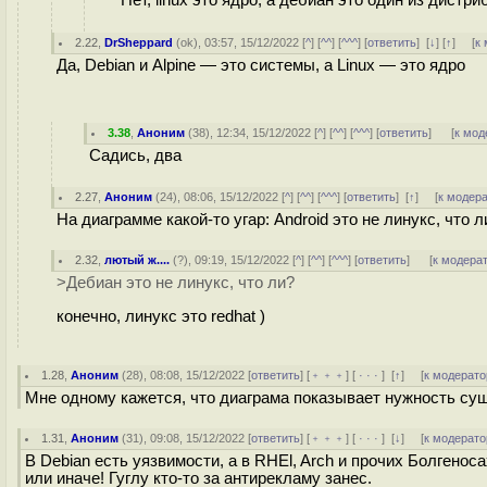
Нет, linux это ядро, а дебиан это один из дист
2.22
,
DrSheppard
(
ok
), 03:57, 15/12/2022 [
^
] [
^^
] [
^^^
] [
ответить
]
[
↓
] [
↑
] [
к
Да, Debian и Alpine — это системы, а Linux — это ядро
3.38
,
Аноним
(
38
), 12:34, 15/12/2022 [
^
] [
^^
] [
^^^
] [
ответить
]
[
к мод
Садись, два
2.27
,
Аноним
(
24
), 08:06, 15/12/2022 [
^
] [
^^
] [
^^^
] [
ответить
]
[
↑
] [
к модер
На диаграмме какой-то угар: Android это не линукс, что л
2.32
,
лютый ж....
(
?
), 09:19, 15/12/2022 [
^
] [
^^
] [
^^^
] [
ответить
]
[
к модера
>Дебиан это не линукс, что ли?
конечно, линукс это redhat )
1.28
,
Аноним
(
28
), 08:08, 15/12/2022 [
ответить
] [
﹢﹢﹢
] [
· · ·
]
[
↑
] [
к модерато
Мне одному кажется, что диаграма показывает нужность сущ
1.31
,
Аноним
(
31
), 09:08, 15/12/2022 [
ответить
] [
﹢﹢﹢
] [
· · ·
]
[
↓
] [
к модерато
В Debian есть уязвимости, а в RHEl, Arch и прочих Болгеноса
или иначе! Гуглу кто-то за антирекламу занес.