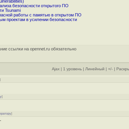
erabilities)
ализа безопасности открытого ПО
ти Tsunami
пасной работы с памятью в открытом ПО
ым проектам в усилении безопасности
ние ссылки на opennet.ru обязательно
Ajax
|
1 уровень
|
Линейный
|
+/-
|
Раскры
]
ру
]
ератору
]
.