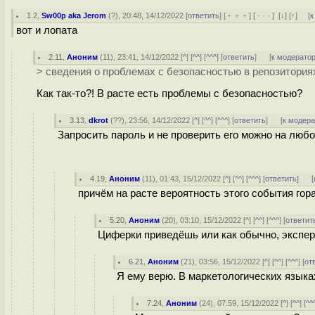
1.2
,
Sw00p aka Jerom
(
?
), 20:48, 14/12/2022 [
ответить
] [
﹢﹢﹢
] [
· · ·
]
[
↓
] [
↑
] [
к
вот и лопата
2.11
,
Аноним
(
11
), 23:41, 14/12/2022 [
^
] [
^^
] [
^^^
] [
ответить
]
[
к модерато
> сведения о проблемах с безопасностью в репозиториях 
Как так-то?! В расте есть проблемы с безопасностью?
3.13
,
dkrot
(
??
), 23:56, 14/12/2022 [
^
] [
^^
] [
^^^
] [
ответить
]
[
к модер
Запросить пароль и не проверить его можно на люб
4.19
,
Аноним
(
11
), 01:43, 15/12/2022 [
^
] [
^^
] [
^^^
] [
ответить
]
[
причём на расте вероятность этого события гор
5.20
,
Аноним
(
20
), 03:10, 15/12/2022 [
^
] [
^^
] [
^^^
] [
ответит
Циферки приведёшь или как обычно, экспер
6.21
,
Аноним
(
21
), 03:56, 15/12/2022 [
^
] [
^^
] [
^^^
] [
от
Я ему верю. В маркетологических языках
7.24
,
Аноним
(
24
), 07:59, 15/12/2022 [
^
] [
^^
] [
^^