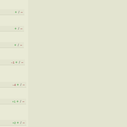
+
–
/
+
–
/
+
–
/
+
–
/
–1
+
–
/
–4
+
–
/
+1
+
–
/
+2