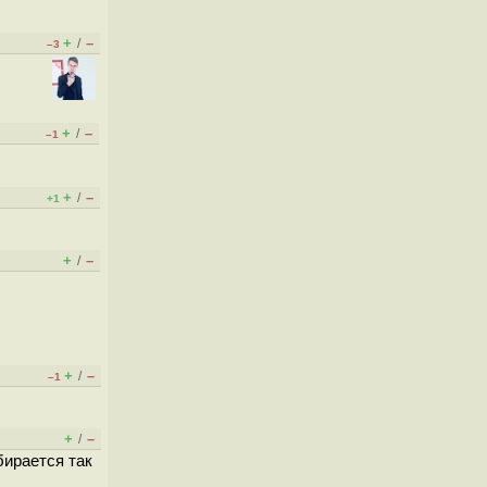
+
–
/
–3
+
–
/
–1
+
–
/
+1
+
–
/
+
–
/
–1
+
–
/
бирается так