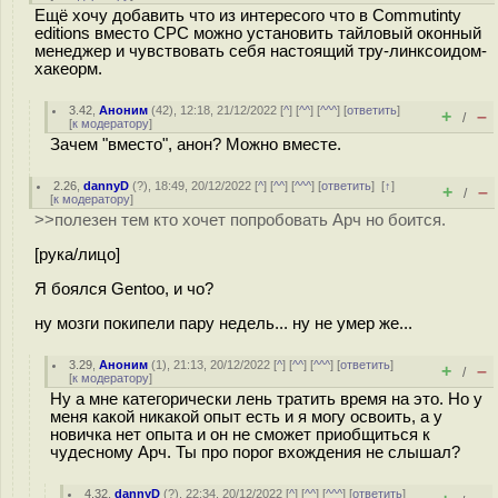
Ещё хочу добавить что из интересого что в Commutinty
editions вместо СРС можно установить тайловый оконный
менеджер и чувствовать себя настоящий тру-линксоидом-
хакеорм.
3.42
,
Аноним
(
42
), 12:18, 21/12/2022 [
^
] [
^^
] [
^^^
] [
ответить
]
+
–
/
[
к модератору
]
Зачем "вместо", анон? Можно вместе.
2.26
,
dannyD
(
?
), 18:49, 20/12/2022 [
^
] [
^^
] [
^^^
] [
ответить
]
[
↑
]
+
–
/
[
к модератору
]
>>полезен тем кто хочет попробовать Арч но боится.
[рука/лицо]
Я боялся Gentoo, и чо?
ну мозги покипели пару недель... ну не умер же...
3.29
,
Аноним
(
1
), 21:13, 20/12/2022 [
^
] [
^^
] [
^^^
] [
ответить
]
+
–
/
[
к модератору
]
Ну а мне категорически лень тратить время на это. Но у
меня какой никакой опыт есть и я могу освоить, а у
новичка нет опыта и он не сможет приобщиться к
чудесному Арч. Ты про порог вхождения не слышал?
4.32
,
dannyD
(
?
), 22:34, 20/12/2022 [
^
] [
^^
] [
^^^
] [
ответить
]