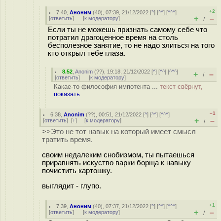
+2
7.40
,
Аноним
(
40
), 07:39, 21/12/2022 [
^
] [
^^
] [
^^^
]
+
–
[
ответить
]
[
к модератору
]
/
Если ты не можешь признать самому себе что
потратил драгоценное время на столь
бесполезное занятие, то не надо злиться на того
кто открыл тебе глаза.
8.52
,
Anonim
(
??
), 19:18, 21/12/2022 [
^
] [
^^
] [
^^^
]
+
–
/
[
ответить
]
[
к модератору
]
Какае-то философия импотента ...
текст свёрнут,
показать
–1
6.38
,
Anonim
(
??
), 00:51, 21/12/2022 [
^
] [
^^
] [
^^^
]
+
–
[
ответить
]
[
↑
] [
к модератору
]
/
>>Это не тот навык на который имеет смысл
тратить время.
своим недалеким снобизмом, ты пытаешься
приравнять искуство варки борща к навыку
почистить картошку.
выглядит - глупо.
+1
7.39
,
Аноним
(
40
), 07:37, 21/12/2022 [
^
] [
^^
] [
^^^
]
+
–
[
ответить
]
[
к модератору
]
/