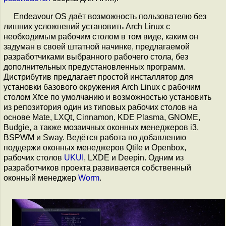
Endeavour OS даёт возможность пользователю без
лишних усложнений установить Arch Linux с
необходимым рабочим столом в том виде, каким он
задуман в своей штатной начинке, предлагаемой
разработчиками выбранного рабочего стола, без
дополнительных предустановленных программ.
Дистрибутив предлагает простой инсталлятор для
установки базового окружения Arch Linux с рабочим
столом Xfce по умолчанию и возможностью установить
из репозитория один из типовых рабочих столов на
основе Mate, LXQt, Cinnamon, KDE Plasma, GNOME,
Budgie, а также мозаичных оконных менеджеров i3,
BSPWM и Sway. Ведётся работа по добавлению
поддержи оконных менеджеров Qtile и Openbox,
рабочих столов
UKUI
, LXDE и Deepin. Одним из
разработчиков проекта развивается собственный
оконный менеджер
Worm
.