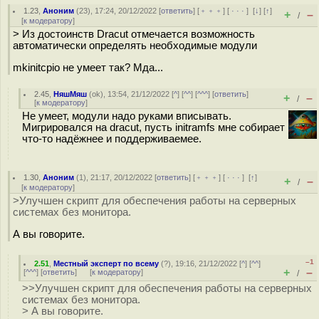
1.23
,
Аноним
(
23
), 17:24, 20/12/2022 [
ответить
] [
﹢﹢﹢
] [
· · ·
]
[
↓
] [
↑
]
+
–
/
[
к модератору
]
> Из достоинств Dracut отмечается возможность
автоматически определять необходимые модули
mkinitcpio не умеет так? Мда...
2.45
,
НяшМяш
(
ok
), 13:54, 21/12/2022 [
^
] [
^^
] [
^^^
] [
ответить
]
+
–
/
[
к модератору
]
Не умеет, модули надо руками вписывать.
Мигрировался на dracut, пусть initramfs мне собирает
что-то надёжнее и поддерживаемее.
1.30
,
Аноним
(
1
), 21:17, 20/12/2022 [
ответить
] [
﹢﹢﹢
] [
· · ·
]
[
↑
]
+
–
/
[
к модератору
]
>Улучшен скрипт для обеспечения работы на серверных
системах без монитора.
А вы говорите.
–1
2.51
,
Местный эксперт по всему
(
?
), 19:16, 21/12/2022 [
^
] [
^^
]
+
–
[
^^^
] [
ответить
]
[
к модератору
]
/
>>Улучшен скрипт для обеспечения работы на серверных
системах без монитора.
> А вы говорите.