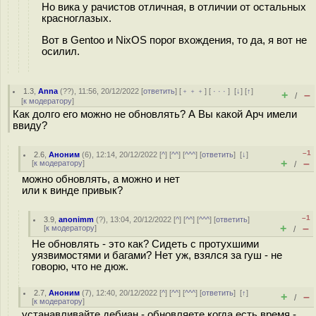
Но вика у рачистов отличная, в отличии от остальных
кpacнoглaзыx.
Вот в Gentoo и NixOS порог вхождения, то да, я вот не
осилил.
1.3
,
Anna
(
??
), 11:56, 20/12/2022 [
ответить
] [
﹢﹢﹢
] [
· · ·
]
[
↓
] [
↑
]
+
–
/
[
к модератору
]
Как долго его можно не обновлять? А Вы какой Арч имели
ввиду?
–1
2.6
,
Аноним
(
6
), 12:14, 20/12/2022 [
^
] [
^^
] [
^^^
] [
ответить
]
[
↓
]
+
–
[
к модератору
]
/
можно обновлять, а можно и нет
или к винде привык?
–1
3.9
,
anonimm
(
?
), 13:04, 20/12/2022 [
^
] [
^^
] [
^^^
] [
ответить
]
+
–
[
к модератору
]
/
Не обновлять - это как? Сидеть с протухшими
уязвимостями и багами? Нет уж, взялся за гуш - не
говорю, что не дюж.
2.7
,
Аноним
(
7
), 12:40, 20/12/2022 [
^
] [
^^
] [
^^^
] [
ответить
]
[
↑
]
+
–
/
[
к модератору
]
устанавливайте дебиан - обновляете когда есть время -