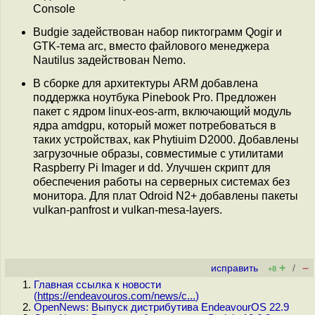
Console
Вudgie задействован набор пиктограмм Qogir и
GTK-тема arc, вместо файлового менеджера
Nautilus задействован Nemo.
В сборке для архитектуры ARM добавлена
поддержка ноутбука Pinebook Pro. Предложен
пакет с ядром linux-eos-arm, включающий модуль
ядра amdgpu, который может потребоваться в
таких устройствах, как Phytiuim D2000. Добавлены
загрузочные образы, совместимые с утилитами
Raspberry Pi Imager и dd. Улучшен скрипт для
обеспечения работы на серверных системах без
монитора. Для плат Odroid N2+ добавлены пакеты
vulkan-panfrost и vulkan-mesa-layers.
+
–
исправить
/
+8
Главная ссылка к новости
(
https://endeavouros.com/news/c...
)
OpenNews: Выпуск дистрибутива EndeavourOS 22.9