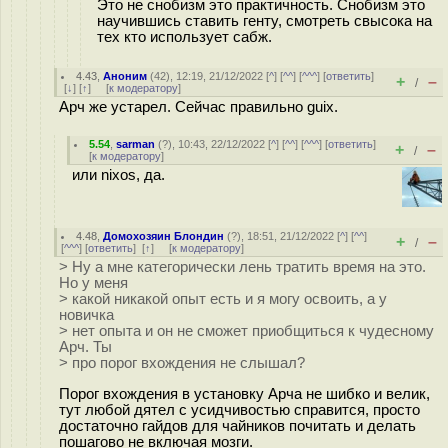
Это не снобизм это практичность. Снобизм это
научившись ставить генту, смотреть свысока на
тех кто использует сабж.
4.43
,
Аноним
(
42
), 12:19, 21/12/2022 [
^
] [
^^
] [
^^^
] [
ответить
]
+
–
/
[
↓
] [
↑
] [
к модератору
]
Арч же устарел. Сейчас правильно guix.
5.54
,
sarman
(
?
), 10:43, 22/12/2022 [
^
] [
^^
] [
^^^
] [
ответить
]
+
–
/
[
к модератору
]
или nixos, да.
4.48
,
Домохозяин Блондин
(
?
), 18:51, 21/12/2022 [
^
] [
^^
]
+
–
/
[
^^^
] [
ответить
]
[
↑
] [
к модератору
]
> Ну а мне категорически лень тратить время на это.
Но у меня
> какой никакой опыт есть и я могу освоить, а у
новичка
> нет опыта и он не сможет приобщиться к чудесному
Арч. Ты
> про порог вхождения не слышал?
Порог вхождения в установку Арча не шибко и велик,
тут любой дятел с усидчивостью справится, просто
достаточно гайдов для чайников почитать и делать
пошагово не включая мозги.