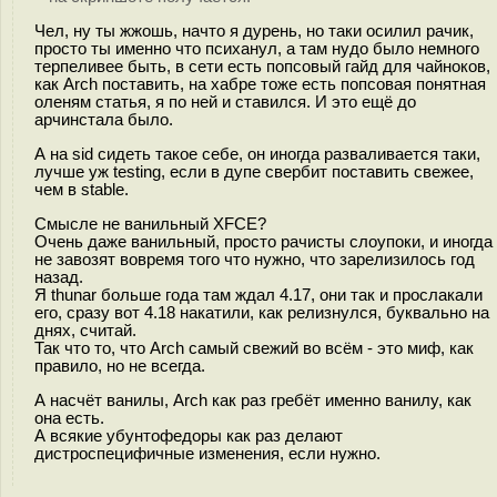
Чел, ну ты жжошь, начто я дурень, но таки осилил рачик,
просто ты именно что психанул, а там нудо было немного
терпеливее быть, в сети есть попсовый гайд для чайноков,
как Arch поставить, на хабре тоже есть попсовая понятная
оленям статья, я по ней и ставился. И это ещё до
арчинстала было.
А на sid сидеть такое себе, он иногда разваливается таки,
лучше уж testing, если в дупе свербит поставить свежее,
чем в stable.
Смысле не ванильный XFCE?
Очень даже ванильный, просто рачисты слоупоки, и иногда
не завозят вовремя того что нужно, что зарелизилось год
назад.
Я thunar больше года там ждал 4.17, они так и прослакали
его, сразу вот 4.18 накатили, как релизнулся, буквально на
днях, считай.
Так что то, что Arch самый свежий во всём - это миф, как
правило, но не всегда.
А насчёт ванилы, Arch как раз гребёт именно ванилу, как
она есть.
А всякие убунтофедоры как раз делают
дистроспецифичные изменения, если нужно.