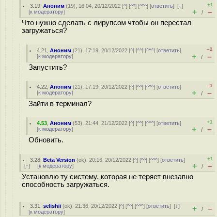
+1
3.19
,
Аноним
(
19
), 16:04, 20/12/2022 [
^
] [
^^
] [
^^^
] [
ответить
]
[
↓
]
+
–
[
к модератору
]
/
Что нужно сделать с лирупсом чтобы он перестал
загружаться?
–2
4.21
,
Аноним
(
21
), 17:19, 20/12/2022 [
^
] [
^^
] [
^^^
] [
ответить
]
+
–
[
к модератору
]
/
Запустить?
–1
4.22
,
Аноним
(
21
), 17:19, 20/12/2022 [
^
] [
^^
] [
^^^
] [
ответить
]
+
–
[
к модератору
]
/
Зайти в терминал?
+1
4.53
,
Аноним
(
53
), 21:44, 21/12/2022 [
^
] [
^^
] [
^^^
] [
ответить
]
+
–
[
к модератору
]
/
Обновить.
+1
3.28
,
Beta Version
(
ok
), 20:16, 20/12/2022 [
^
] [
^^
] [
^^^
] [
ответить
]
+
–
[
↑
] [
к модератору
]
/
Установлю ту систему, которая не теряет внезапно
способность загружаться.
3.31
,
selishii
(
ok
), 21:36, 20/12/2022 [
^
] [
^^
] [
^^^
] [
ответить
]
[
↓
]
+
–
/
[
к модератору
]