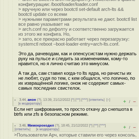
конфигурации: /boot/loader/loader.conf
> вручную или через bootctl set-default arch-lts &&
bootctl update со всеми
> нужными параметрами результата не дают. bootctl list
все равно указывает на
> arch.conf по дефолту и соответственно загружается
из этого же конфига. Но,
> зато, все прекрасно работает через перезагрузку:
systemctl reboot –boot-loader-entry=arch-lts.conf.
Это да, рачеводам, как и опенсусистам нужно держать
руку на пульсе и следить за изменениями, кому-то
нравится, но я лично считаю это минусом.
А так да, сам ставил когда-то lts ядра, но рачисты их
не любят, судя по тем, с кем общался, что логично, по
их извращённой логике, онож не содержит самых-
самых последних свистелок.
3.44
,
анон
(
?
), 13:39, 21/12/2022 [
^
] [
^^
] [
^^^
] [
ответить
]
[
↑
]
+
–
/
[
к модератору
]
Если нет шифрования, то просто откачу до снепшота в
btrfs или zfs в безопасном режиме.
3.46
,
Мимокрокодил
(
?
), 18:45, 21/12/2022 [
^
] [
^^
] [
^^^
]
+
–
/
[
ответить
]
[
к модератору
]
>Пользователи Арч, которые ставили его через консоль,