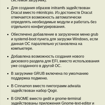
системой загрузчик).
Для создания образов initramfs задействован
Dracut вместо mkinitcpio. Из достоинств Dracut
отмечается возможность автоматически
определять необходимые модули и работать без
отдельного конфигурирования.
Обеспечено добавление в загрузочное меню grub
и systemd-boot пункта для загрузки Windows, если
данная ОС параллельно установлена на
компьютере.
Добавлена возможность создания нового
дискового раздела для EFI, вместо использования
уже созданного в другой ОС.
В загрузчике GRUB включена по умолчанию
поддержка подменю.
В Cinnamon вместо пиктограмм adwaita
задействован набор Qogir.
В GNOME вместо gedit и gnome-terminal
задействованы приложения Gnome-text-editor и