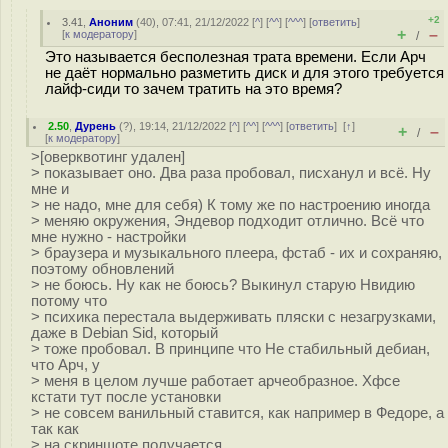
+2
3.41
,
Аноним
(
40
), 07:41, 21/12/2022 [
^
] [
^^
] [
^^^
] [
ответить
]
+
–
[
к модератору
]
/
Это называется бесполезная трата времени. Если Арч
не даёт нормально разметить диск и для этого требуется
лайф-сиди то зачем тратить на это время?
2.50
,
Дурень
(
?
), 19:14, 21/12/2022 [
^
] [
^^
] [
^^^
] [
ответить
]
[
↑
]
+
–
/
[
к модератору
]
>[оверквотинг удален]
> показывает оно. Два раза пробовал, писханул и всё. Ну
мне и
> не надо, мне для себя) К тому же по настроению иногда
> меняю окружения, Эндевор подходит отлично. Всё что
мне нужно - настройки
> браузера и музыкального плеера, фстаб - их и сохраняю,
поэтому обновлений
> не боюсь. Ну как не боюсь? Выкинул старую Нвидию
потому что
> психика перестала выдерживать пляски с незагрузками,
даже в Debian Sid, который
> тоже пробовал. В принципе что Не стабильный дебиан,
что Арч, у
> меня в целом лучше работает арчеобразное. Хфсе
кстати тут после установки
> не совсем ванильный ставится, как например в Федоре, а
так как
> на скриншоте получается.