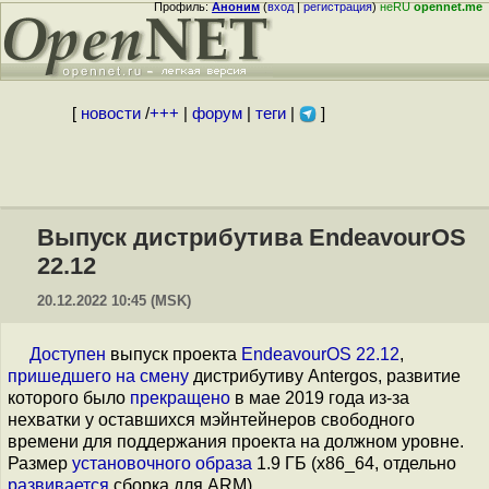
Профиль:
Аноним
(
вход
|
регистрация
)
неRU
opennet.me
[
новости
/
+++
|
форум
|
теги
|
]
Выпуск дистрибутива EndeavourOS
22.12
20.12.2022 10:45 (MSK)
Доступен
выпуск проекта
EndeavourOS 22.12
,
пришедшего на смену
дистрибутиву Antergos, развитие
которого было
прекращено
в мае 2019 года из-за
нехватки у оставшихся мэйнтейнеров свободного
времени для поддержания проекта на должном уровне.
Размер
установочного образа
1.9 ГБ (x86_64, отдельно
развивается
сборка для ARM).