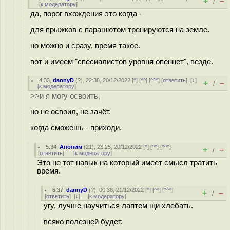
+
–
/
[
к модератору
]
да, порог вхождения это когда -
для прыжков с парашютом тренируются на земле.
но можно и сразу, время такое.
вот и имеем "спесиалистов уровня опеннет", везде.
4.33
,
dannyD
(
?
), 22:38, 20/12/2022 [
^
] [
^^
] [
^^^
] [
ответить
]
[
↓
]
+
–
/
[
к модератору
]
>>и я могу освоить,
но не освоил, не зачёт.
когда сможешь - приходи.
5.34
,
Аноним
(
21
), 23:25, 20/12/2022 [
^
] [
^^
] [
^^^
]
+
–
/
[
ответить
]
[
к модератору
]
Это не тот навык на который имеет смысл тратить
время.
6.37
,
dannyD
(
?
), 00:38, 21/12/2022 [
^
] [
^^
] [
^^^
]
+
–
/
[
ответить
]
[
↓
] [
к модератору
]
угу, лучше научиться лаптем щи хлебать.
всяко полезней будет.