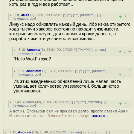
хоть раз в год и все работает...
2.8
,
ИмяХ
(
?
), 12:49, 20/12/2022 [
^
] [
^^
] [
^^^
] [
ответить
]
[
↓
]
+
–
/
[
к модератору
]
Линукс надо обновлять каждый день. Ибо из-за открытого
кода тысячи хакеров постоянно находят уязвимости,
которые используют для взлома и кражи данных, а
разработчики эти уязвимости закрывают.
3.10
,
Аноним
(
6
), 13:04, 20/12/2022 [
^
] [
^^
] [
^^^
] [
ответить
]
+
–
/
[
к модератору
]
"Hello Wold" тоже?
+3
3.11
,
anonimm
(
?
), 13:08, 20/12/2022 [
^
] [
^^
] [
^^^
] [
ответить
]
+
–
[
к модератору
]
/
Из этих ежедневных обновлений лишь малая часть
уменьшает количество уязвимостей, большинство
увеличивают.
2.49
,
Аноним
(
49
), 19:03, 21/12/2022 [
^
] [
^^
] [
^^^
] [
ответить
]
[
↑
]
+
–
/
[
к модератору
]
А вот хз, Endeavour сам не пробовал долго, просто ставил Арч и
Манжара долго ес...
большой текст свёрнут,
показать
–2
1.13
,
Аноним
(
13
), 13:48, 20/12/2022 [
ответить
] [
﹢﹢﹢
] [
· · ·
]
[
↑
]