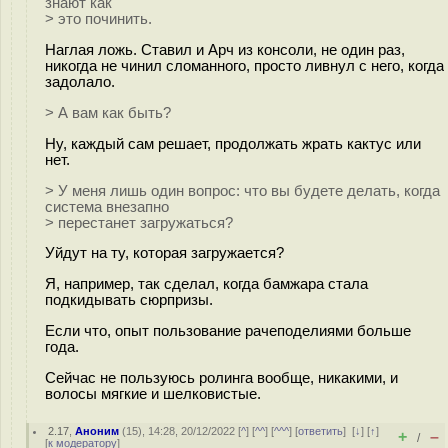
знают как
> это починить.
Наглая ложь. Ставил и Арч из консоли, не один раз,
никогда не чинил сломанного, просто ливнул с него, когда
задолало.
> А вам как быть?
Ну, каждый сам решает, продолжать жрать кактус или
нет.
> У меня лишь один вопрос: что вы будете делать, когда
система внезапно
> перестанет загружаться?
Уйдут на ту, которая загружается?
Я, например, так сделал, когда бамжара стала
подкидывать сюрпризы.
Если что, опыт пользование рачеподелиями больше
года.
Сейчас не пользуюсь ролинга вообще, никакими, и
волосы мягкие и шелковистые.
2.17
,
Аноним
(
15
), 14:28, 20/12/2022 [
^
] [
^^
] [
^^^
] [
ответить
]
[
↓
] [
↑
]
+
–
/
[
к модератору
]