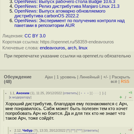
OpenNews: Выпуск рабочего стола Budgie 10.6.3
OpenNews: Релиз дистрибутива Manjaro Linux 21.3
OpenNews: Выпуск атомарно обновляемого
дистрибутива carbonOS 2022.2
OpenNews: Эксперимент по получению контроля над
пакетами в репозитории AUR
Лицензия:
CC BY 3.0
Короткая ссылка: https://opennet.ru/58359-endeavouros
Ключевые слова:
endeavouros
,
arch
,
linux
При перепечатке указание ссылки на opennet.ru обязательно
Обсуждение
Ajax
|
1 уровень
|
Линейный
|
+/-
|
Раскрыть
(48)
всё
|
RSS
+5
1.1
,
Аноним
(
1
), 11:25, 20/12/2022 [
ответить
] [
﹢﹢﹢
] [
· · ·
]
[
↓
]
+
–
[
к модератору
]
/
Хороший дистрибутив, благодаря ему познакомился с Арч,
мне понравилось. Сабж может быть полезен тем кто хочет
попробовать Арч но боится. Да и для тех кто не знает что
такое Арч, тоже сойдёт.
–4
2.12
,
Чебур
(
?
), 13:33, 20/12/2022 [
^
] [
^^
] [
^^^
] [
ответить
]