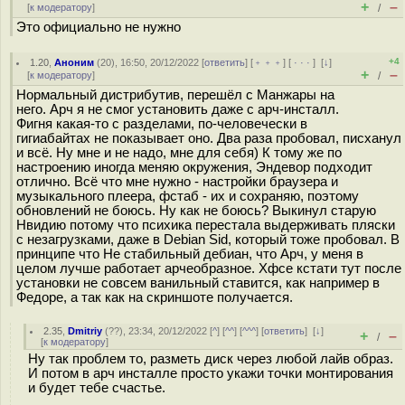
+
–
[
к модератору
]
/
Это официально не нужно
+4
1.20
,
Аноним
(
20
), 16:50, 20/12/2022 [
ответить
] [
﹢﹢﹢
] [
· · ·
]
[
↓
]
+
–
[
к модератору
]
/
Нормальный дистрибутив, перешёл с Манжары на
него. Арч я не смог установить даже с арч-инсталл.
Фигня какая-то с разделами, по-человечески в
гигиабайтах не показывает оно. Два раза пробовал, писханул
и всё. Ну мне и не надо, мне для себя) К тому же по
настроению иногда меняю окружения, Эндевор подходит
отлично. Всё что мне нужно - настройки браузера и
музыкального плеера, фстаб - их и сохраняю, поэтому
обновлений не боюсь. Ну как не боюсь? Выкинул старую
Нвидию потому что психика перестала выдерживать пляски
с незагрузками, даже в Debian Sid, который тоже пробовал. В
принципе что Не стабильный дебиан, что Арч, у меня в
целом лучше работает арчеобразное. Хфсе кстати тут после
установки не совсем ванильный ставится, как например в
Федоре, а так как на скриншоте получается.
2.35
,
Dmitriy
(
??
), 23:34, 20/12/2022 [
^
] [
^^
] [
^^^
] [
ответить
]
[
↓
]
+
–
/
[
к модератору
]
Ну так проблем то, разметь диск через любой лайв образ.
И потом в арч инсталле просто укажи точки монтирования
и будет тебе счастье.