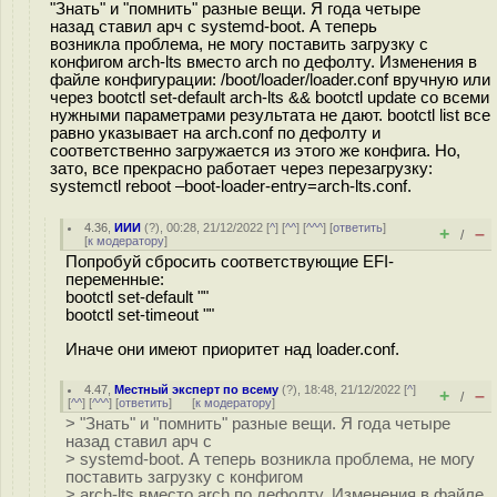
"Знать" и "помнить" разные вещи. Я года четыре
назад ставил арч c systemd-boot. А теперь
возникла проблема, не могу поставить загрузку с
конфигом arch-lts вместо arch по дефолту. Изменения в
файле конфигурации: /boot/loader/loader.conf вручную или
через bootctl set-default arch-lts && bootctl update со всеми
нужными параметрами результата не дают. bootctl list все
равно указывает на arch.conf по дефолту и
соответственно загружается из этого же конфига. Но,
зато, все прекрасно работает через перезагрузку:
systemctl reboot –boot-loader-entry=arch-lts.conf.
4.36
,
ИИИ
(
?
), 00:28, 21/12/2022 [
^
] [
^^
] [
^^^
] [
ответить
]
+
–
/
[
к модератору
]
Попробуй сбросить соответствующие EFI-
переменные:
bootctl set-default ""
bootctl set-timeout ""
Иначе они имеют приоритет над loader.conf.
4.47
,
Местный эксперт по всему
(
?
), 18:48, 21/12/2022 [
^
]
+
–
/
[
^^
] [
^^^
] [
ответить
]
[
к модератору
]
> "Знать" и "помнить" разные вещи. Я года четыре
назад ставил арч c
> systemd-boot. А теперь возникла проблема, не могу
поставить загрузку с конфигом
> arch-lts вместо arch по дефолту. Изменения в файле