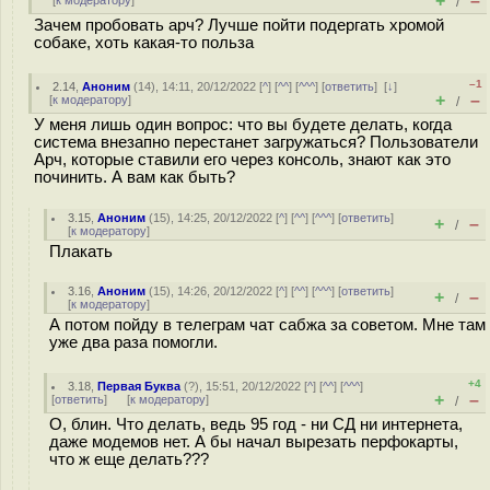
+
–
[
к модератору
]
/
Зачем пробовать арч? Лучше пойти подергать хромой
собаке, хоть какая-то польза
–1
2.14
,
Аноним
(
14
), 14:11, 20/12/2022 [
^
] [
^^
] [
^^^
] [
ответить
]
[
↓
]
+
–
[
к модератору
]
/
У меня лишь один вопрос: что вы будете делать, когда
система внезапно перестанет загружаться? Пользователи
Арч, которые ставили его через консоль, знают как это
починить. А вам как быть?
3.15
,
Аноним
(
15
), 14:25, 20/12/2022 [
^
] [
^^
] [
^^^
] [
ответить
]
+
–
/
[
к модератору
]
Плакать
3.16
,
Аноним
(
15
), 14:26, 20/12/2022 [
^
] [
^^
] [
^^^
] [
ответить
]
+
–
/
[
к модератору
]
А потом пойду в телеграм чат сабжа за советом. Мне там
уже два раза помогли.
+4
3.18
,
Первая Буква
(
?
), 15:51, 20/12/2022 [
^
] [
^^
] [
^^^
]
+
–
[
ответить
]
[
к модератору
]
/
О, блин. Что делать, ведь 95 год - ни СД ни интернета,
даже модемов нет. А бы начал вырезать перфокарты,
что ж еще делать???