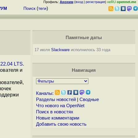
Профиль:
Аноним
(
вход
|
регистрация
)
неRU
opennet.me
РУМ
Поиск
(
теги
)
Памятные даты
17 июля
Slackware
исполнилось 33 года
 22.04 LTS
.
ователя и
Навигация
зователей,
лочек
Каналы:
поддержи
Разделы новостей
|
Сводные
Что нового на OpenNet
Поиск в новостях
Новые комментарии
Добавить свою новость