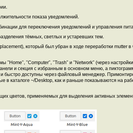
ии.
лжительности показа уведомлений.
мбинации для переключения уведомлений и управления пит
азделения тёмных, светлых и устаревших тем.
acement), который был убран в ходе переработки mutter в
 "Home", "Computer", "Trash" и "Network" (через настройк
панели и секция с избранным в основном меню, а пиктогра
дко и быстро доступны через файловый менеджер. Примонти
е в каталоге ~/Desktop, как и раньше показываются на ра
щих цветов, применяемых для выделения активных элемен