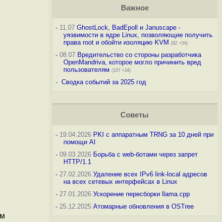
Важное
-
11.07
GhostLock, BadEpoll и Januscape -
уязвимости в ядре Linux, позволяющие получить
права root и обойти изоляцию KVM
(82 +34)
-
08.07
Вредительство со стороны разработчика
OpenMandriva, которое могло причинить вред
пользователям
(107 +34)
-
Сводка событий за 2025 год
Советы
-
19.04.2026
PKI с аппаратным TRNG за 10 дней при
помощи AI
-
09.03.2026
Борьба с web-ботами через запрет
HTTP/1.1
-
27.02.2026
Удаление всех IPv6 link-local адресов
на всех сетевых интерфейсах в Linux
-
27.01.2026
Ускорение пересборки llama.cpp
-
25.12.2025
Атомарные обновления в OSTree
ом