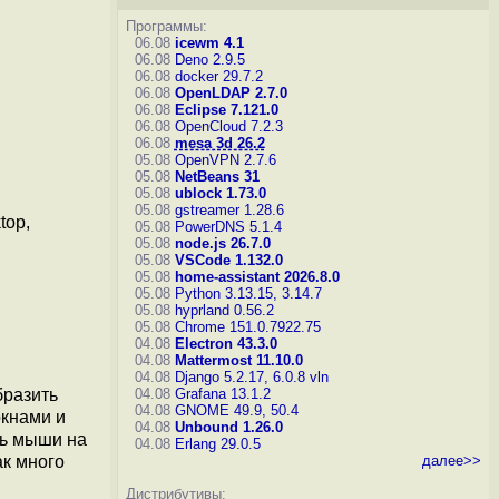
Программы:
06.08
icewm 4.1
06.08
Deno 2.9.5
06.08
docker 29.7.2
06.08
OpenLDAP 2.7.0
06.08
Eclipse 7.121.0
06.08
OpenCloud 7.2.3
06.08
mesa 3d 26.2
05.08
OpenVPN 2.7.6
05.08
NetBeans 31
05.08
ublock 1.73.0
05.08
gstreamer 1.28.6
top,
05.08
PowerDNS 5.1.4
05.08
node.js 26.7.0
05.08
VSCode 1.132.0
05.08
home-assistant 2026.8.0
05.08
Python 3.13.15, 3.14.7
05.08
hyprland 0.56.2
05.08
Chrome 151.0.7922.75
04.08
Electron 43.3.0
04.08
Mattermost 11.10.0
04.08
Django 5.2.17, 6.0.8
vln
бразить
04.08
Grafana 13.1.2
04.08
GNOME 49.9, 50.4
окнами и
04.08
Unbound 1.26.0
ль мыши на
04.08
Erlang 29.0.5
ак много
далее>>
Дистрибутивы: