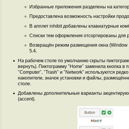
Избранные приложения разделены на категор
Предоставлена возможность настройки продо
В апплет inhibit добавлены клавиатурные ко
Списки тем оформления отсортированы для р
Возвращён режим размещения окна (Window pl
5.4.
На рабочем столе по умолчанию скрыты пиктограммы
вернуть). Пиктограмму "Home" заменила кнопка в 
"Computer", "Trash" и "Network" используются ре
накопители, значок установки и файлы, размещённы
столе.
Добавлены дополнительные варианты акцентирую
(accent).