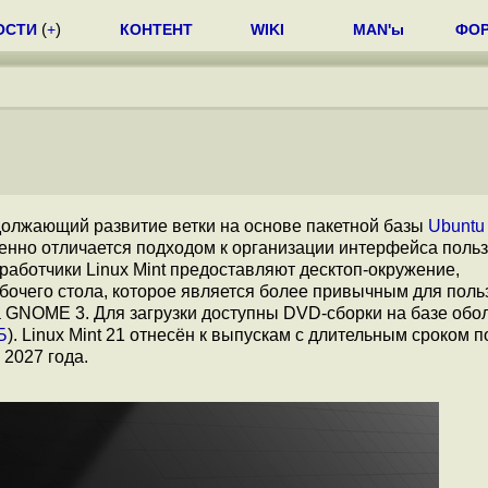
ОСТИ
(
+
)
КОНТЕНТ
WIKI
MAN'ы
ФО
должающий развитие ветки на основе пакетной базы
Ubuntu
енно отличается подходом к организации интерфейса польз
аботчики Linux Mint предоставляют десктоп-окружение,
бочего стола, которое является более привычным для поль
GNOME 3. Для загрузки доступны DVD-сборки на базе обо
Б
). Linux Mint 21 отнесён к выпускам с длительным сроком 
 2027 года.