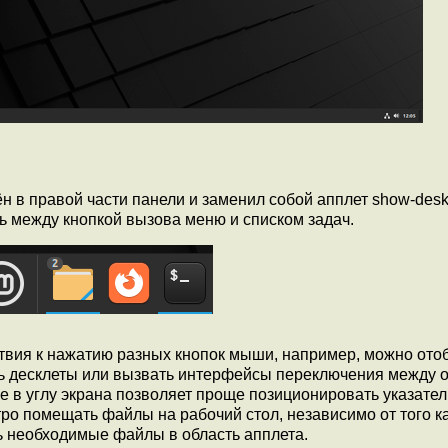
н в правой части панели и заменил собой апплет show-desk
ь между кнопкой вызова меню и списком задач.
твия к нажатию разных кнопок мыши, например, можно ото
ть десклеты или вызвать интерфейсы переключения между 
 в углу экрана позволяет проще позиционировать указате
ро помещать файлы на рабочий стол, независимо от того к
ть необходимые файлы в область апплета.