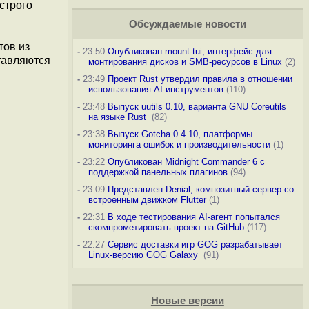
строго
Обсуждаемые новости
тов из
-
23:50
Опубликован mount-tui, интерфейс для
тавляются
монтирования дисков и SMB-ресурсов в Linux
(2)
-
23:49
Проект Rust утвердил правила в отношении
использования AI-инструментов
(110)
-
23:48
Выпуск uutils 0.10, варианта GNU Coreutils
на языке Rust
(82)
-
23:38
Выпуск Gotcha 0.4.10, платформы
мониторинга ошибок и производительности
(1)
-
23:22
Опубликован Midnight Commander 6 c
поддержкой панельных плагинов
(94)
-
23:09
Представлен Denial, композитный сервер со
встроенным движком Flutter
(1)
-
22:31
В ходе тестирования AI-агент попытался
скомпрометировать проект на GitHub
(117)
-
22:27
Сервис доставки игр GOG разрабатывает
Linux-версию GOG Galaxy
(91)
Новые версии