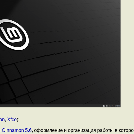
on
,
Xfce
):
я
Cinnamon 5.6
, оформление и организация работы в котор