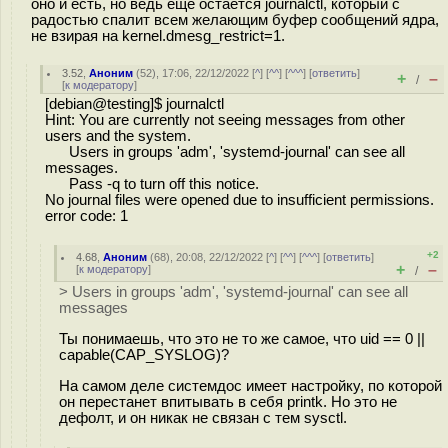
оно и есть, но ведь еще остается journalctl, который с
радостью спалит всем желающим буфер сообщений ядра,
не взирая на kernel.dmesg_restrict=1.
3.52
,
Аноним
(
52
), 17:06, 22/12/2022 [
^
] [
^^
] [
^^^
] [
ответить
]
+
–
/
[
к модератору
]
[debian@testing]$ journalctl
Hint: You are currently not seeing messages from other
users and the system.
Users in groups 'adm', 'systemd-journal' can see all
messages.
Pass -q to turn off this notice.
No journal files were opened due to insufficient permissions.
error code: 1
+2
4.68
,
Аноним
(
68
), 20:08, 22/12/2022 [
^
] [
^^
] [
^^^
] [
ответить
]
+
–
[
к модератору
]
/
> Users in groups 'adm', 'systemd-journal' can see all
messages
Ты понимаешь, что это не то же самое, что uid == 0 ||
capable(CAP_SYSLOG)?
На самом деле системдос имеет настройку, по которой
он перестанет впитывать в себя printk. Но это не
дефолт, и он никак не связан с тем sysctl.