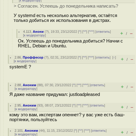
[
к модератору
]
> Согласен. Успеешь до понедельника написать?
У systemd есть несколько альтернатив, остаётся
только добиться их использования в дистрах.
4.113
,
Анони
(
?
), 19:33, 23/12/2022 [
^
] [
^^
] [
^^^
] [
ответить
]
+
–
/
[
к модератору
]
Ок. Успеешь до понедельника добиться? Начни с
RHEL, Debian и Ubuntu.
2.86
,
Проффесор
(
?
), 02:31, 23/12/2022 [
^
] [
^^
] [
^^^
] [
ответить
]
[
↑
]
+
–
/
[
к модератору
]
systemE ?
2.88
,
Аноним
(
88
), 07:30, 23/12/2022 [
^
] [
^^
] [
^^^
] [
ответить
]
+
–
/
[
к модератору
]
Я даже название придумал: justloadpleased
2.95
,
Аноним
(
93
), 08:07, 23/12/2022 [
^
] [
^^
] [
^^^
] [
ответить
]
+
–
/
[
к модератору
]
кому это вам, икспертам опеннет? у вас уже есть баш-
портянки, пользуйтесь
2.101
,
Аноним
(
44
), 11:15, 23/12/2022 [
^
] [
^^
] [
^^^
] [
ответить
]
+
–
/
[
к модератору
]