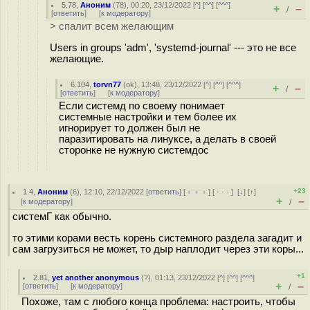
5.78
,
Аноним
(
78
), 00:20, 23/12/2022 [
^
] [
^^
] [
^^^
]
+
–
/
[
ответить
]
[
к модератору
]
> спалит всем желающим
Users in groups 'adm', 'systemd-journal' --- это не все
желающие.
6.104
,
torvn77
(
ok
), 13:48, 23/12/2022 [
^
] [
^^
] [
^^^
]
+
–
/
[
ответить
]
[
к модератору
]
Если системд по своему понимает
системные настройки и тем более их
игнорирует то должен был не
паразитировать на линуксе, а делать в своей
сторонке не нужную системдос
+23
1.4
,
Аноним
(
6
), 12:10, 22/12/2022 [
ответить
] [
﹢﹢﹢
] [
· · ·
]
[
↓
] [
↑
]
+
–
[
к модератору
]
/
системГ как обычно.
то этими корами весть корень системного раздела загадит и
сам загрузиться не может, то дыр наплодит через эти коры...
+1
2.81
,
yet another anonymous
(
?
), 01:13, 23/12/2022 [
^
] [
^^
] [
^^^
]
+
–
[
ответить
]
[
к модератору
]
/
Похоже, там с любого конца проблема: настроить, чтобы