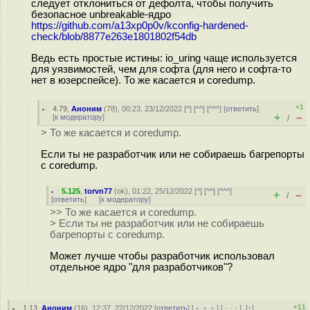
следует отклониться от дефолта, чтобы получить
безопасное unbreakable-ядро
https://github.com/a13xp0p0v/kconfig-hardened-
check/blob/8877e263e1801802f54db
Ведь есть простые истины: io_uring чаще используется
для уязвимостей, чем для софта (для него и софта-то
нет в юзерспейсе). То же касается и coredump.
+1
4.79
,
Аноним
(
78
), 00:23, 23/12/2022 [
^
] [
^^
] [
^^^
] [
ответить
]
+
–
[
к модератору
]
/
> То же касается и coredump.
Если ты не разработчик или не собираешь багрепорты
с coredump.
5.125
,
torvn77
(
ok
), 01:22, 25/12/2022 [
^
] [
^^
] [
^^^
]
+
–
/
[
ответить
]
[
к модератору
]
>> То же касается и coredump.
> Если ты не разработчик или не собираешь
багрепорты с coredump.
Может лучше чтобы разработчик использовал
отдельное ядро "для разработчиков"?
+11
1.13
,
Аноним
(
16
), 12:37, 22/12/2022 [
ответить
] [
﹢﹢﹢
] [
· · ·
]
[
↑
]