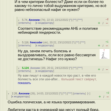
И в чем критерии болеести? Даже если он более по
какому-то лично тобой выдуманном критерию, но всё
равно небезопасный нафиг он нужен?
–2
5.74
,
Аноним
(
74
), 22:10, 22/12/2022 [
^
] [
^^
] [
^^^
]
+
–
[
ответить
]
[
к модератору
]
/
Соответствие рекомендациям АНБ и политике
небинарной гендерности.
+1
5.116
,
freecoder
(
ok
), 20:22, 23/12/2022 [
^
] [
^^
] [
^^^
]
+
–
[
ответить
]
[
к модератору
]
/
Ну да, зачем лечить болезнь и
выздоравливать, если все равно бессмертия
не достигнешь? Нафиг это нужно?
5.124
,
Аноним
(
18
), 20:11, 24/12/2022 [
^
] [
^^
] [
^^^
]
+
–
/
[
ответить
]
[
к модератору
]
Ну вам пишут в каждой новости про раст, в чём его
болеесть все эти use-after...
большой текст свёрнут,
показать
+2
2.26
,
Аноним
(
26
), 14:03, 22/12/2022 [
^
] [
^^
] [
^^^
] [
ответить
]
[
↑
]
+
–
[
к модератору
]
/
Ошибка логическая, а не языка программирования.
Любители раста в очередной раз несут полный бред.