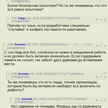
[
к модератору
]
Более безопасная гильотина? Но ты же понимаешь что это
всё равно гильотина?
2.62
,
fuggy
(
ok
), 19:26, 22/12/2022 [
^
] [
^^
] [
^^^
] [
ответить
]
+
–
/
[
к модератору
]
Причём тут язык, если разработчики специально
"случайно" в конфиге поставили по умолчанию.
1.55
,
Аноним
(
54
), 18:03, 22/12/2022 [
ответить
] [
﹢﹢﹢
] [
· · ·
]
[
↓
] [
↑
]
+
–
/
[
к модератору
]
С системд или без, coredump не нужен в ежедневной работе
и не должен быть включен изначально. Если содержимое
памяти не сольёт, так забьёт диск дампами до исчерпания
места.
+1
2.58
,
Аноним
(
64
), 18:39, 22/12/2022 [
^
] [
^^
] [
^^^
] [
ответить
]
+
–
[
к модератору
]
/
Ты же понимаешь что есть люди, точнее организации,
которым было бы интересно наоборот все включить по
дефолту?
3.66
,
Аноним
(
54
), 19:56, 22/12/2022 [
^
] [
^^
] [
^^^
] [
ответить
]
+
–
/
[
к модератору
]
Нет, наверное не понимаю. Можешь как-то развернуть