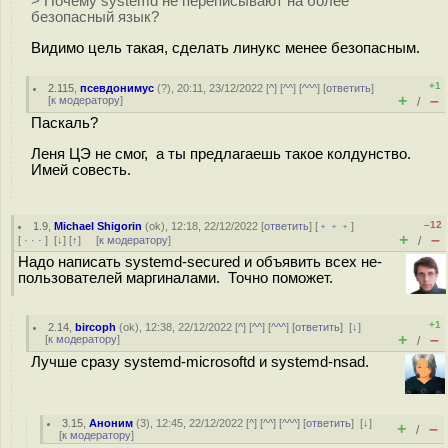
> Почему systemd не переписывают на более
безопасный язык?
Видимо цель такая, сделать линукс менее безопасным.
+1
2.115
,
псевдонимус
(
?
), 20:11, 23/12/2022 [
^
] [
^^
] [
^^^
] [
ответить
]
+
–
[
к модератору
]
/
Паскаль?
Леня ЦЭ не смог, а ты предлагаешь такое колдунство.
Имей совесть.
–12
1.9
,
Michael Shigorin
(
ok
), 12:18, 22/12/2022 [
ответить
] [
﹢﹢﹢
]
+
–
[
· · ·
]
[
↓
] [
↑
] [
к модератору
]
/
Надо написать systemd-secured и объявить всех не-
пользователей маргиналами. Точно поможет.
+1
2.14
,
bircoph
(
ok
), 12:38, 22/12/2022 [
^
] [
^^
] [
^^^
] [
ответить
]
[
↓
]
+
–
[
к модератору
]
/
Лучше сразу systemd-microsoftd и systemd-nsad.
3.15
,
Аноним
(
3
), 12:45, 22/12/2022 [
^
] [
^^
] [
^^^
] [
ответить
]
[
↓
]
+
–
/
[
к модератору
]