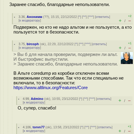
Заранее спасибо, благодарные непользователи.
+2
3.36
,
Анонимм
(
??
), 15:15, 22/12/2022 [
^
] [
^^
] [
^^^
] [
ответить
]
+
–
[
к модератору
]
/
Подвержен, но кто не надо альтом и не пользуется, а кто
пользуется тот в безопасности.
+1
3.75
,
bircoph
(
ok
), 22:29, 22/12/2022 [
^
] [
^^
] [
^^^
] [
ответить
]
+
–
[
к модератору
]
/
> Вы б для начала проверили, подвержен ли альт.
И быстрофикс выпустили.
> Заранее спасибо, благодарные непользователи.
В Альте coredump из коробки отключен всеми
возможными способами. Так что если специально не
включали, то в безопасности:
https://www.altlinux.org/Features/Core
4.99
,
Admino
(
ok
), 10:55, 23/12/2022 [
^
] [
^^
] [
^^^
] [
ответить
]
+
–
/
[
к модератору
]
О, супер, спасибо!
+1
4.106
,
torvn77
(
ok
), 13:58, 23/12/2022 [
^
] [
^^
] [
^^^
] [
ответить
]
+
–
[
к модератору
]
/