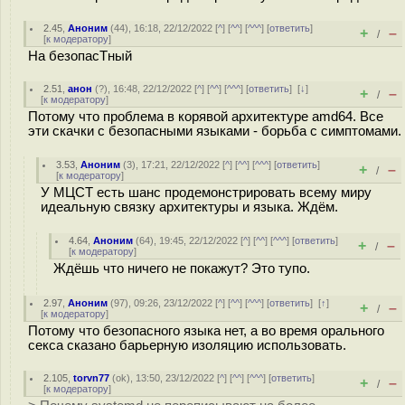
2.45
,
Аноним
(
44
), 16:18, 22/12/2022 [
^
] [
^^
] [
^^^
] [
ответить
]
+
–
/
[
к модератору
]
На безопасТный
2.51
,
анон
(
?
), 16:48, 22/12/2022 [
^
] [
^^
] [
^^^
] [
ответить
]
[
↓
]
+
–
/
[
к модератору
]
Потому что проблема в корявой архитектуре amd64. Все
эти скачки с безопасными языками - борьба с симптомами.
3.53
,
Аноним
(
3
), 17:21, 22/12/2022 [
^
] [
^^
] [
^^^
] [
ответить
]
+
–
/
[
к модератору
]
У МЦСТ есть шанс продемонстрировать всему миру
идеальную связку архитектуры и языка. Ждём.
4.64
,
Аноним
(
64
), 19:45, 22/12/2022 [
^
] [
^^
] [
^^^
] [
ответить
]
+
–
/
[
к модератору
]
Ждёшь что ничего не покажут? Это тупо.
2.97
,
Аноним
(
97
), 09:26, 23/12/2022 [
^
] [
^^
] [
^^^
] [
ответить
]
[
↑
]
+
–
/
[
к модератору
]
Потому что безопасного языка нет, а во время орального
секса сказано барьерную изоляцию использовать.
2.105
,
torvn77
(
ok
), 13:50, 23/12/2022 [
^
] [
^^
] [
^^^
] [
ответить
]
+
–
/
[
к модератору
]