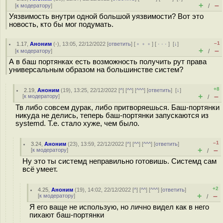
+
–
[
к модератору
]
/
Уязвимость внутри одной большой уязвимости? Вот это
новость, кто бы мог подумать.
–1
1.17
,
Аноним
(
-
), 13:05, 22/12/2022 [
ответить
] [
﹢﹢﹢
] [
· · ·
]
[
↓
]
+
–
[
к модератору
]
/
А в баш портянках есть возможность получить рут права
универсальным образом на большинстве систем?
+8
2.19
,
Аноним
(
19
), 13:25, 22/12/2022 [
^
] [
^^
] [
^^^
] [
ответить
]
[
↓
]
+
–
[
к модератору
]
/
Тв либо совсем дурак, либо притворяешься. Баш-портянки
никуда не делись, теперь баш-портянки запускаются из
systemd. Т.е. стало хуже, чем было.
–1
3.24
,
Аноним
(
23
), 13:59, 22/12/2022 [
^
] [
^^
] [
^^^
] [
ответить
]
+
–
[
к модератору
]
/
Ну это ты системд неправильно готовишь. Системд сам
всё умеет.
+2
4.25
,
Аноним
(
19
), 14:02, 22/12/2022 [
^
] [
^^
] [
^^^
] [
ответить
]
+
–
[
к модератору
]
/
Я его ваще не использую, но лично видел как в него
пихают баш-портянки