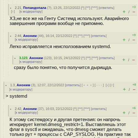
+3
2.21
,
Попандопала
(
?
), 13:26, 22/12/2022 [
^
] [
^^
] [
^^^
] [
ответить
]
+
–
[
↑
] [
к модератору
]
/
ХЗ,не все же на Генту Системд используют. Аварийного
завершения программ вообще не припомню.
+9
2.44
,
Аноним
(
44
), 16:14, 22/12/2022 [
^
] [
^^
] [
^^^
] [
ответить
]
+
–
[
к модератору
]
/
Легко исправляется неисползованием systemd.
3.123
,
Аноним
(
123
), 10:15, 24/12/2022 [
^
] [
^^
] [
^^^
] [
ответить
]
+
–
/
[
к модератору
]
сразу было понятно, что получится дырищда.
+8
1.3
,
Аноним
(
3
), 12:07, 22/12/2022 [
ответить
] [
﹢﹢﹢
] [
· · ·
]
[
↓
] [
↑
]
+
–
[
к модератору
]
/
> systemd
+6
2.42
,
Аноним
(
37
), 16:03, 22/12/2022 [
^
] [
^^
] [
^^^
] [
ответить
]
+
–
[
к модератору
]
/
К этому системдосу и другая претензия: он напрочь
игнорирует kernel.dmesg_restrict=1. Выставляешь этот
флаг в sysctl и ожидаешь, что dmesg сможет делать
только рут + процессы с CAP_SYSLOG. На практике так