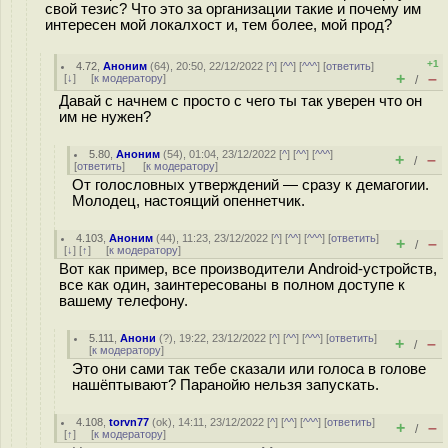
свой тезис? Что это за организации такие и почему им
интересен мой локалхост и, тем более, мой прод?
+1
4.72
,
Аноним
(
64
), 20:50, 22/12/2022 [
^
] [
^^
] [
^^^
] [
ответить
]
+
–
[
↓
] [
к модератору
]
/
Давай с начнем с просто с чего ты так уверен что он
им не нужен?
5.80
,
Аноним
(
54
), 01:04, 23/12/2022 [
^
] [
^^
] [
^^^
]
+
–
/
[
ответить
]
[
к модератору
]
От голословных утверждений — сразу к демагогии.
Молодец, настоящий опеннетчик.
4.103
,
Аноним
(
44
), 11:23, 23/12/2022 [
^
] [
^^
] [
^^^
] [
ответить
]
+
–
/
[
↓
] [
↑
] [
к модератору
]
Вот как пример, все производители Android-устройств,
все как один, заинтересованы в полном доступе к
вашему телефону.
5.111
,
Анони
(
?
), 19:22, 23/12/2022 [
^
] [
^^
] [
^^^
] [
ответить
]
+
–
/
[
к модератору
]
Это они сами так тебе сказали или голоса в голове
нашёптывают? Паранойю нельзя запускать.
4.108
,
torvn77
(
ok
), 14:11, 23/12/2022 [
^
] [
^^
] [
^^^
] [
ответить
]
+
–
/
[
↑
] [
к модератору
]