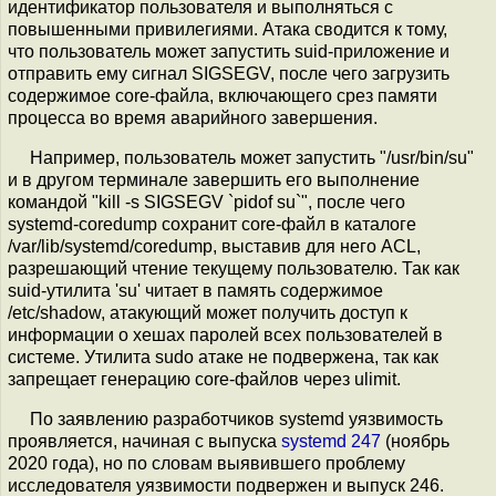
идентификатор пользователя и выполняться с
повышенными привилегиями. Атака сводится к тому,
что пользователь может запустить suid-приложение и
отправить ему сигнал SIGSEGV, после чего загрузить
содержимое core-файла, включающего срез памяти
процесса во время аварийного завершения.
Например, пользователь может запустить "/usr/bin/su"
и в другом терминале завершить его выполнение
командой "kill -s SIGSEGV `pidof su`", после чего
systemd-coredump сохранит core-файл в каталоге
/var/lib/systemd/coredump, выставив для него ACL,
разрешающий чтение текущему пользователю. Так как
suid-утилита 'su' читает в память содержимое
/etc/shadow, атакующий может получить доступ к
информации о хешах паролей всех пользователей в
системе. Утилита sudo атаке не подвержена, так как
запрещает генерацию core-файлов через ulimit.
По заявлению разработчиков systemd уязвимость
проявляется, начиная с выпуска
systemd 247
(ноябрь
2020 года), но по словам выявившего проблему
исследователя уязвимости подвержен и выпуск 246.