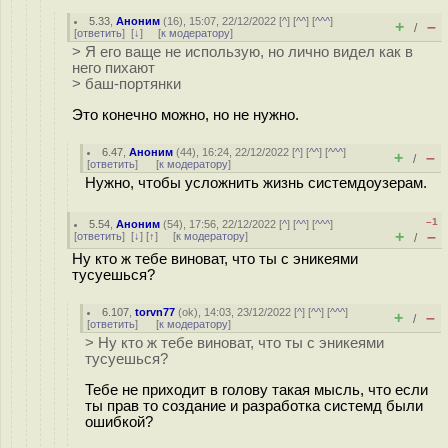
5.33
,
Аноним
(
16
), 15:07, 22/12/2022 [
^
] [
^^
] [
^^^
]
+
–
/
[
ответить
]
[
↓
] [
к модератору
]
> Я его ваще не использую, но лично видел как в
него пихают
> баш-портянки
Это конечно можно, но не нужно.
6.47
,
Аноним
(
44
), 16:24, 22/12/2022 [
^
] [
^^
] [
^^^
]
+
–
/
[
ответить
]
[
к модератору
]
Нужно, чтобы усложнить жизнь системдоузерам.
–1
5.54
,
Аноним
(
54
), 17:56, 22/12/2022 [
^
] [
^^
] [
^^^
]
+
–
[
ответить
]
[
↓
] [
↑
] [
к модератору
]
/
Ну кто ж тебе виноват, что ты с эникеями
тусуешься?
6.107
,
torvn77
(
ok
), 14:03, 23/12/2022 [
^
] [
^^
] [
^^^
]
+
–
/
[
ответить
]
[
к модератору
]
> Ну кто ж тебе виноват, что ты с эникеями
тусуешься?
Тебе не приходит в голову такая мысль, что если
ты прав то создание и разработка системд были
ошибкой?