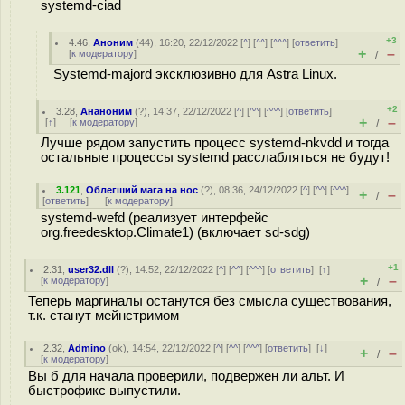
systemd-ciad
+3
4.46
,
Аноним
(
44
), 16:20, 22/12/2022 [
^
] [
^^
] [
^^^
] [
ответить
]
+
–
[
к модератору
]
/
Systemd-majord эксклюзивно для Astra Linux.
+2
3.28
,
Ананоним
(
?
), 14:37, 22/12/2022 [
^
] [
^^
] [
^^^
] [
ответить
]
+
–
[
↑
] [
к модератору
]
/
Лучше рядом запустить процесс systemd-nkvdd и тогда
остальные процессы systemd расслабляться не будут!
3.121
,
Облегший мага на нос
(
?
), 08:36, 24/12/2022 [
^
] [
^^
] [
^^^
]
+
–
/
[
ответить
]
[
к модератору
]
systemd-wefd (реализует интерфейс
org.freedesktop.Climate1) (включает sd-sdg)
+1
2.31
,
user32.dll
(
?
), 14:52, 22/12/2022 [
^
] [
^^
] [
^^^
] [
ответить
]
[
↑
]
+
–
[
к модератору
]
/
Теперь маргиналы останутся без смысла существования,
т.к. станут мейнстримом
2.32
,
Admino
(
ok
), 14:54, 22/12/2022 [
^
] [
^^
] [
^^^
] [
ответить
]
[
↓
]
+
–
/
[
к модератору
]
Вы б для начала проверили, подвержен ли альт. И
быстрофикс выпустили.