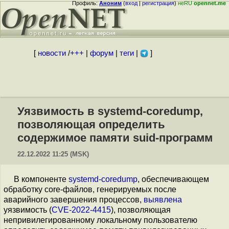
Профиль:
Аноним
(
вход
|
регистрация
)
неRU
opennet.me
[
новости
/
+++
|
форум
|
теги
|
]
Уязвимость в systemd-coredump,
позволяющая определить
содержимое памяти suid-программ
22.12.2022 11:25 (MSK)
В компоненте
systemd-coredump
, обеспечивающем
обработку core-файлов, генерируемых после
аварийного завершения процессов,
выявлена
уязвимость (
CVE-2022-4415
), позволяющая
непривилегированному локальному пользователю