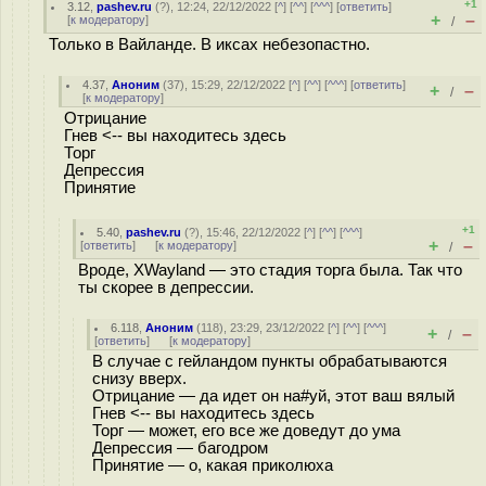
+1
3.12
,
pashev.ru
(
?
), 12:24, 22/12/2022 [
^
] [
^^
] [
^^^
] [
ответить
]
+
–
[
к модератору
]
/
Только в Вайланде. В иксах небезопастно.
4.37
,
Аноним
(
37
), 15:29, 22/12/2022 [
^
] [
^^
] [
^^^
] [
ответить
]
+
–
/
[
к модератору
]
Отрицание
Гнев <-- вы находитесь здесь
Торг
Депрессия
Принятие
+1
5.40
,
pashev.ru
(
?
), 15:46, 22/12/2022 [
^
] [
^^
] [
^^^
]
+
–
[
ответить
]
[
к модератору
]
/
Вроде, XWayland — это стадия торга была. Так что
ты скорее в депрессии.
6.118
,
Аноним
(
118
), 23:29, 23/12/2022 [
^
] [
^^
] [
^^^
]
+
–
/
[
ответить
]
[
к модератору
]
В случае с гейландом пункты обрабатываются
снизу вверх.
Отрицание — да идет он на#уй, этот ваш вялый
Гнев <-- вы находитесь здесь
Торг — может, его все же доведут до ума
Депрессия — багодром
Принятие — о, какая приколюха