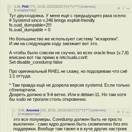
2.20
,
PnD
(
??
), 13:25, 22/12/2022 [
^
] [
^^
] [
^^^
] [
ответить
]
+
–
/
[
к модератору
]
Тут двухходовка. У меня ещё с предыдущего раза осело:
# Systemd since v.246 brings exploit-friendly
fs.suid_dumpable=2!!!
fs.suid_dumpable = 0
Но большинство же используют систему "искаропки".
И им на следующем ходу заезжает вот это.
А чтобы было совсем не скучно, во всех oracle linux (v.7,8)
вписано вот так прямо в /etc/sudo.conf:
Set disable_coredump false
Про оригинальный RHEL не скажу, но подозреваю что сиё
1:1 оттуда.
* Там правда ещё не дозрела версия systemd. Если только
сбэкпортили.
Дозреть должно в 9-й ветке. Или в debian-11. Но там хотя
бы sudo не трогали столь откровенно.
3.41
,
Аноним
(
37
), 15:51, 22/12/2022 [
^
] [
^^
] [
^^^
] [
ответить
]
+
–
/
[
к модератору
]
это все полумеры. Coredump должен быть не просто
выключен - само ядро должно быть скомпилено без его
поддержки. Вообще там также и в куче других настроек