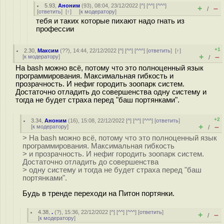
5.93
,
Аноним
(
93
), 08:04, 23/12/2022 [
^
] [
^^
] [
^^^
]
+
–
/
[
ответить
]
[
↑
] [
к модератору
]
тебя и таких которые пихают надо гнать из
профессии
+1
2.30
,
Максим
(
??
), 14:44, 22/12/2022 [
^
] [
^^
] [
^^^
] [
ответить
]
[
↑
]
+
–
[
к модератору
]
/
На bash можно всё, потому что это полноценный язык
программирования. Максимальная гибкость и
прозрачность. И нефиг городить зоопарк систем.
Достаточно отладить до совершенства одну систему и
тогда не будет страха перед "баш портянками".
+2
3.34
,
Аноним
(
16
), 15:08, 22/12/2022 [
^
] [
^^
] [
^^^
] [
ответить
]
+
–
[
к модератору
]
/
> На bash можно всё, потому что это полноценный язык
программирования. Максимальная гибкость
> и прозрачность. И нефиг городить зоопарк систем.
Достаточно отладить до совершенства
> одну систему и тогда не будет страха перед "баш
портянками".
Будь в тренде переходи на Питон портянки.
4.38
,
.
(
?
), 15:36, 22/12/2022 [
^
] [
^^
] [
^^^
] [
ответить
]
+
–
/
[
к модератору
]