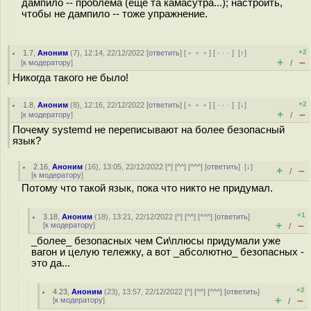
дампило -- проблема (ещё та камасутра...); настроить,
чтобы не дампило -- тоже упражнение.
+2
1.7
,
Аноним
(
7
), 12:14, 22/12/2022 [
ответить
] [
﹢﹢﹢
] [
· · ·
]
[
↑
]
+
–
[
к модератору
]
/
Никогда такого не было!
+2
1.8
,
Аноним
(
8
), 12:16, 22/12/2022 [
ответить
] [
﹢﹢﹢
] [
· · ·
]
[
↓
]
+
–
[
к модератору
]
/
Почему systemd не переписывают на более безопасный
язык?
2.16
,
Аноним
(
16
), 13:05, 22/12/2022 [
^
] [
^^
] [
^^^
] [
ответить
]
[
↓
]
+
–
/
[
к модератору
]
Потому что такой язык, пока что никто не придумал.
+1
3.18
,
Аноним
(
18
), 13:21, 22/12/2022 [
^
] [
^^
] [
^^^
] [
ответить
]
+
–
[
к модератору
]
/
_более_ безопасных чем Си\плюсы придумали уже
вагон и целую тележку, а вот _абсолютно_ безопасных -
это да...
+2
4.23
,
Аноним
(
23
), 13:57, 22/12/2022 [
^
] [
^^
] [
^^^
] [
ответить
]
+
–
[
к модератору
]
/