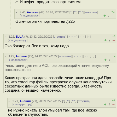
> И нефиг городить зоопарк систем.
+2
4.48
,
Аноним
(
44
), 16:26, 22/12/2022 [
^
] [
^^
] [
^^^
] [
ответить
]
+
–
[
к модератору
]
/
Guile-потрятки портянестей :)225
+3
1.22
,
EULA
(
?
), 13:32, 22/12/2022 [
ответить
] [
﹢﹢﹢
] [
· · ·
]
[
↑
]
+
–
[
к модератору
]
/
Эко бэкдор от Лео и тех, кому надо.
+2
1.27
,
Аноним
(
27
), 14:12, 22/12/2022 [
ответить
] [
﹢﹢﹢
] [
· · ·
]
[
↓
]
+
–
[
к модератору
]
/
>выставив для него ACL, разрешающий чтение текущему
пользователю
Какая прекрасная идея, разработчики такие молодцы! Про
то, что coredump файлы прекрасно служат каналом утечки
секретных данных было известно всегда. Уязвимость
создана, очевидно, намеренно.
+1
2.71
,
Аноним
(
71
), 20:39, 22/12/2022 [
^
] [
^^
] [
^^^
] [
ответить
]
+
–
[
к модератору
]
/
не нужно искать злой умысел там, где все можно
объяснить глупостью.