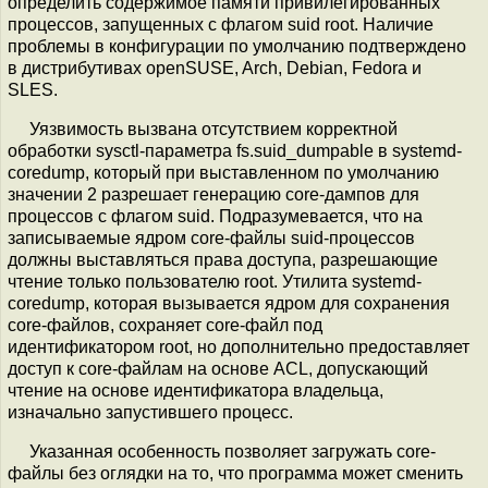
определить содержимое памяти привилегированных
процессов, запущенных с флагом suid root. Наличие
проблемы в конфигурации по умолчанию подтверждено
в дистрибутивах openSUSE, Arch, Debian, Fedora и
SLES.
Уязвимость вызвана отсутствием корректной
обработки sysctl-параметра fs.suid_dumpable в systemd-
coredump, который при выставленном по умолчанию
значении 2 разрешает генерацию core-дампов для
процессов с флагом suid. Подразумевается, что на
записываемые ядром core-файлы suid-процессов
должны выставляться права доступа, разрешающие
чтение только пользователю root. Утилита systemd-
coredump, которая вызывается ядром для сохранения
core-файлов, сохраняет core-файл под
идентификатором root, но дополнительно предоставляет
доступ к core-файлам на основе ACL, допускающий
чтение на основе идентификатора владельца,
изначально запустившего процесс.
Указанная особенность позволяет загружать core-
файлы без оглядки на то, что программа может сменить