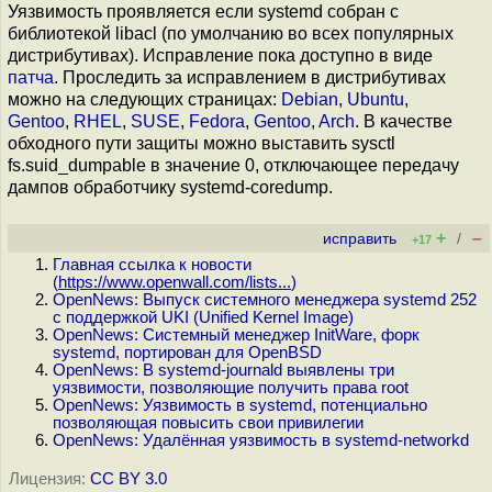
Уязвимость проявляется если systemd собран с
библиотекой libacl (по умолчанию во всех популярных
дистрибутивах). Исправление пока доступно в виде
патча
. Проследить за исправлением в дистрибутивах
можно на следующих страницах:
Debian
,
Ubuntu
,
Gentoo
,
RHEL
,
SUSE
,
Fedora
,
Gentoo
,
Arch
. В качестве
обходного пути защиты можно выставить sysctl
fs.suid_dumpable в значение 0, отключающее передачу
дампов обработчику systemd-coredump.
+
–
исправить
/
+17
Главная ссылка к новости
(
https://www.openwall.com/lists...
)
OpenNews: Выпуск системного менеджера systemd 252
с поддержкой UKI (Unified Kernel Image)
OpenNews: Системный менеджер InitWare, форк
systemd, портирован для OpenBSD
OpenNews: В systemd-journald выявлены три
уязвимости, позволяющие получить права root
OpenNews: Уязвимость в systemd, потенциально
позволяющая повысить свои привилегии
OpenNews: Удалённая уязвимость в systemd-networkd
Лицензия:
CC BY 3.0