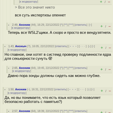
+
–
[
к модератору
]
/
> Все это значит никто
вся суть икспертизы опеннет
2.49
,
Аноним
(
44
), 16:29, 22/12/2022 [
^
] [
^^
] [
^^^
] [
ответить
]
[
↑
]
+
–
/
[
к модератору
]
Теперь все WSL2'щики. А скоро и просто все вендузятнеги.
1.43
,
Аноныч
(
?
), 16:05, 22/12/2022 [
ответить
] [
﹢﹢﹢
] [
· · ·
]
[
↓
] [
↑
]
+
–
/
[
к модератору
]
Но главное, они хотят в системд проверку подлинности ядра
для секьюрности сунуть 🫣
2.65
,
Аноним
(
64
), 19:45, 22/12/2022 [
^
] [
^^
] [
^^^
] [
ответить
]
+
–
/
[
к модератору
]
Давно пора зонды должны сидеть как можно глубже.
1.50
,
Аноним
(
-
), 16:31, 22/12/2022 [
ответить
] [
﹢﹢﹢
] [
· · ·
]
[
↓
] [
↑
]
+
–
/
[
к модератору
]
Да, но вы понимаете, что есть язык который позволяет
безопасно работать с памятью?)
2.57
,
Аноним
(
64
), 18:39, 22/12/2022 [
^
] [
^^
] [
^^^
] [
ответить
]
+
–
/