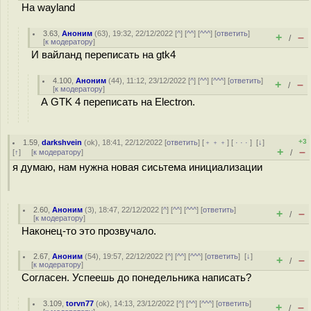
На wayland
3.63
,
Аноним
(
63
), 19:32, 22/12/2022 [
^
] [
^^
] [
^^^
] [
ответить
]
+
–
/
[
к модератору
]
И вайланд переписать на gtk4
4.100
,
Аноним
(
44
), 11:12, 23/12/2022 [
^
] [
^^
] [
^^^
] [
ответить
]
+
–
/
[
к модератору
]
А GTK 4 переписать на Electron.
+3
1.59
,
darkshvein
(
ok
), 18:41, 22/12/2022 [
ответить
] [
﹢﹢﹢
] [
· · ·
]
[
↓
]
+
–
[
↑
] [
к модератору
]
/
я думаю, нам нужна новая сисьтема инициализации
2.60
,
Аноним
(
3
), 18:47, 22/12/2022 [
^
] [
^^
] [
^^^
] [
ответить
]
+
–
/
[
к модератору
]
Наконец-то это прозвучало.
2.67
,
Аноним
(
54
), 19:57, 22/12/2022 [
^
] [
^^
] [
^^^
] [
ответить
]
[
↓
]
+
–
/
[
к модератору
]
Согласен. Успеешь до понедельника написать?
3.109
,
torvn77
(
ok
), 14:13, 23/12/2022 [
^
] [
^^
] [
^^^
] [
ответить
]
+
–
/