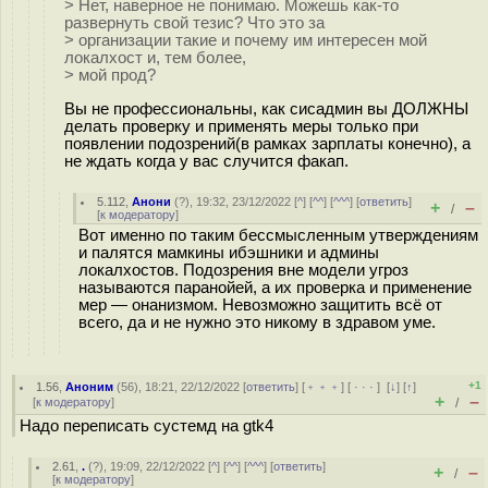
> Нет, наверное не понимаю. Можешь как-то
развернуть свой тезис? Что это за
> организации такие и почему им интересен мой
локалхост и, тем более,
> мой прод?
Вы не профессиональны, как сисадмин вы ДОЛЖНЫ
делать проверку и применять меры только при
появлении подозрений(в рамках зарплаты конечно), а
не ждать когда у вас случится факап.
5.112
,
Анони
(
?
), 19:32, 23/12/2022 [
^
] [
^^
] [
^^^
] [
ответить
]
+
–
/
[
к модератору
]
Вот именно по таким бессмысленным утверждениям
и палятся мамкины ибэшники и админы
локалхостов. Подозрения вне модели угроз
называются паранойей, а их проверка и применение
мер — онанизмом. Невозможно защитить всё от
всего, да и не нужно это никому в здравом уме.
+1
1.56
,
Аноним
(
56
), 18:21, 22/12/2022 [
ответить
] [
﹢﹢﹢
] [
· · ·
]
[
↓
] [
↑
]
+
–
[
к модератору
]
/
Надо переписать сустемд на gtk4
2.61
,
.
(
?
), 19:09, 22/12/2022 [
^
] [
^^
] [
^^^
] [
ответить
]
+
–
/
[
к модератору
]