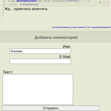
1.120
,
Anonymoustus
(
ok
), 02:22, 24/12/2022 [
ответить
] [
﹢﹢﹢
]
+
–
/
[
· · ·
]
[
↑
] [
к модератору
]
Жр... приятного аппетита.
игнорирование участников
|
лог модерирования
Добавить комментарий
Имя:
E-Mail:
Текст: