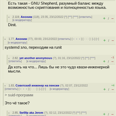
Есть такая - GNU Shepherd, разумный баланс между
возможностью скриптования и полноценностью языка.
2.119
,
Аноним
(
118
), 23:35, 23/12/2022 [
^
] [
^^
] [
^^^
] [
ответить
]
+
–
/
[
к модератору
]
Dinit.
1.77
,
Аноним
(
77
), 00:00, 23/12/2022 [
ответить
] [
﹢﹢﹢
] [
· · ·
]
[
↓
] [
↑
]
+
–
/
[
к модератору
]
systemd зло, переходим на runit
–1
2.82
,
yet another anonymous
(
?
), 01:16, 23/12/2022 [
^
] [
^^
] [
^^^
]
+
–
[
ответить
]
[
к модератору
]
/
Да хоть на что... Лишь бы не это чудо квази-инженерной
мысли.
1.83
,
Советский инженер на пенсии
(
?
), 02:07, 23/12/2022
+4
+
–
[
ответить
] [
﹢﹢﹢
] [
· · ·
]
[
↓
] [
↑
] [
к модератору
]
/
> suid-программ
Это чё такое?
2.85
,
Sw00p aka Jerom
(
?
), 02:12, 23/12/2022 [
^
] [
^^
] [
^^^
]
+
–
/
[
ответить
]
[
к модератору
]