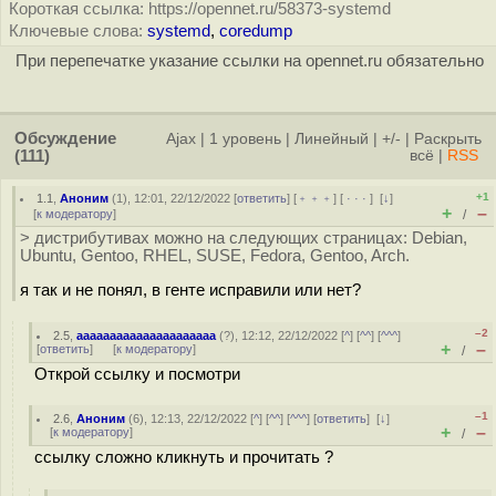
Короткая ссылка: https://opennet.ru/58373-systemd
Ключевые слова:
systemd
,
coredump
При перепечатке указание ссылки на opennet.ru обязательно
Обсуждение
Ajax
|
1 уровень
|
Линейный
|
+/-
|
Раскрыть
(111)
всё
|
RSS
+1
1.1
,
Аноним
(
1
), 12:01, 22/12/2022 [
ответить
] [
﹢﹢﹢
] [
· · ·
]
[
↓
]
+
–
[
к модератору
]
/
> дистрибутивах можно на следующих страницах: Debian,
Ubuntu, Gentoo, RHEL, SUSE, Fedora, Gentoo, Arch.
я так и не понял, в генте исправили или нет?
–2
2.5
,
aaaaaaaaaaaaaaaaaaaaa
(
?
), 12:12, 22/12/2022 [
^
] [
^^
] [
^^^
]
+
–
[
ответить
]
[
к модератору
]
/
Открой ссылку и посмотри
–1
2.6
,
Аноним
(
6
), 12:13, 22/12/2022 [
^
] [
^^
] [
^^^
] [
ответить
]
[
↓
]
+
–
[
к модератору
]
/
ссылку сложно кликнуть и прочитать ?