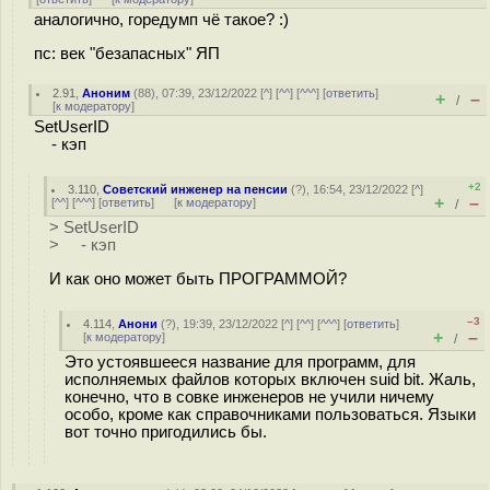
аналогично, горедумп чё такое? :)
пс: век "безапасных" ЯП
2.91
,
Аноним
(
88
), 07:39, 23/12/2022 [
^
] [
^^
] [
^^^
] [
ответить
]
+
–
/
[
к модератору
]
SetUserID
- кэп
+2
3.110
,
Советский инженер на пенсии
(
?
), 16:54, 23/12/2022 [
^
]
+
–
[
^^
] [
^^^
] [
ответить
]
[
к модератору
]
/
> SetUserID
> - кэп
И как оно может быть ПРОГРАММОЙ?
–3
4.114
,
Анони
(
?
), 19:39, 23/12/2022 [
^
] [
^^
] [
^^^
] [
ответить
]
+
–
[
к модератору
]
/
Это устоявшееся название для программ, для
исполняемых файлов которых включен suid bit. Жаль,
конечно, что в совке инженеров не учили ничему
особо, кроме как справочниками пользоваться. Языки
вот точно пригодились бы.