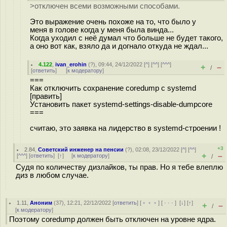
>отключен всеми возможными способами.
Это выражение очень похоже на то, что было у
меня в голове когда у меня была винда...
Когда уходил с неё думал что больше не будет такого,
а оно вот как, взяло да и догнало откуда не ждал...
4.122
,
ivan_erohin
(
?
), 09:44, 24/12/2022 [
^
] [
^^
] [
^^^
]
+
–
/
[
ответить
]
[
к модератору
]
===
Как отключить сохранение coredump с systemd
[править]
Установить пакет systemd-settings-disable-dumpcore
===
считаю, это заявка на лидерство в systemd-строении !
+3
2.84
,
Советский инженер на пенсии
(
?
), 02:08, 23/12/2022 [
^
] [
^^
]
+
–
[
^^^
] [
ответить
]
[
↑
] [
к модератору
]
/
Судя по количеству дизлайков, ты прав. Но я тебе влеплю
диз в любом случае.
1.11
,
Аноним
(
37
), 12:21, 22/12/2022 [
ответить
] [
﹢﹢﹢
] [
· · ·
]
[
↓
] [
↑
]
+
–
/
[
к модератору
]
Поэтому coredump должен быть отключен на уровне ядра.