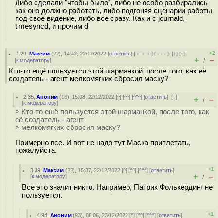
Либо сделали "чтобы было", либо не особо разбирались
как оно должно работать, либо подгоняя сценарии работы
под свое видение, либо все сразу. Как и с journald,
timesyncd, и прочим d
+2
1.29
,
Максим
(
??
), 14:42, 22/12/2022 [
ответить
] [
﹢﹢﹢
] [
· · ·
]
[
↓
] [
↑
]
+
–
[
к модератору
]
/
Кто-то ещё пользуется этой шарманкой, после того, как её
создатель - агент мелкомягких сбросил маску?
2.35
,
Аноним
(
16
), 15:08, 22/12/2022 [
^
] [
^^
] [
^^^
] [
ответить
]
[
↓
]
+
–
/
[
к модератору
]
> Кто-то ещё пользуется этой шарманкой, после того, как
её создатель - агент
> мелкомягких сбросил маску?
Примерно все. И вот не надо тут Маска приплетать,
пожалуйста.
+1
3.39
,
Максим
(
??
), 15:37, 22/12/2022 [
^
] [
^^
] [
^^^
] [
ответить
]
+
–
[
к модератору
]
/
Все это значит никто. Например, Патрик Фолькердинг не
пользуется.
+1
4.94
,
Аноним
(
93
), 08:06, 23/12/2022 [
^
] [
^^
] [
^^^
] [
ответить
]