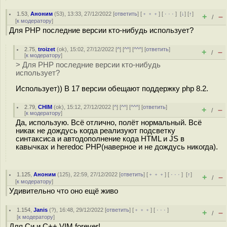
1.53
,
Аноним
(
53
), 13:33, 27/12/2022 [
ответить
] [
﹢﹢﹢
] [
· · ·
]
[
↓
] [
↑
]
+
–
/
[
к модератору
]
Для PHP последние версии кто-нибудь использует?
2.75
,
troizet
(
ok
), 15:02, 27/12/2022 [
^
] [
^^
] [
^^^
] [
ответить
]
+
–
/
[
к модератору
]
> Для PHP последние версии кто-нибудь
использует?
Использует)) В 17 версии обещают поддержку php 8.2.
2.79
,
CHIM
(
ok
), 15:12, 27/12/2022 [
^
] [
^^
] [
^^^
] [
ответить
]
+
–
/
[
к модератору
]
Да, использую. Всё отлично, полёт нормальный. Всё
никак не дождусь когда реализуют подсветку
синтаксиса и автодополнение кода HTML и JS в
кавычках и heredoc PHP(наверное и не дождусь никогда).
1.125
,
Аноним
(
125
), 22:59, 27/12/2022 [
ответить
] [
﹢﹢﹢
] [
· · ·
]
[
↑
]
+
–
/
[
к модератору
]
Удивительно что оно ещё живо
1.154
,
Janis
(
?
), 16:48, 29/12/2022 [
ответить
] [
﹢﹢﹢
] [
· · ·
]
+
–
/
[
к модератору
]
Для Си и С++ VIM forever!