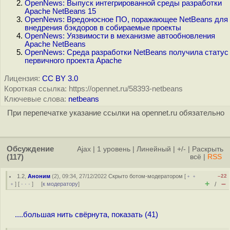
OpenNews: Выпуск интегрированной среды разработки
Apache NetBeans 15
OpenNews: Вредоносное ПО, поражающее NetBeans для
внедрения бэкдоров в собираемые проекты
OpenNews: Уязвимости в механизме автообновления
Apache NetBeans
OpenNews: Среда разработки NetBeans получила статус
первичного проекта Apache
Лицензия:
CC BY 3.0
Короткая ссылка: https://opennet.ru/58393-netbeans
Ключевые слова:
netbeans
При перепечатке указание ссылки на opennet.ru обязательно
Обсуждение
Ajax
|
1 уровень
|
Линейный
|
+/-
|
Раскрыть
(117)
всё
|
RSS
1.2
,
Аноним
(
2
), 09:34, 27/12/2022
Скрыто ботом-модератором
[
﹢﹢
–22
+
–
﹢
] [
· · ·
] [
к модератору
]
/
....большая нить свёрнута, показать (41)