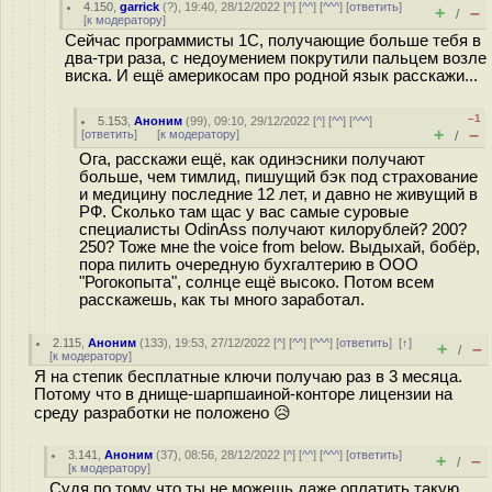
4.150
,
garrick
(
?
), 19:40, 28/12/2022 [
^
] [
^^
] [
^^^
] [
ответить
]
+
–
/
[
к модератору
]
Сейчас программисты 1С, получающие больше тебя в
два-три раза, с недоумением покрутили пальцем возле
виска. И ещё америкосам про родной язык расскажи...
–1
5.153
,
Аноним
(
99
), 09:10, 29/12/2022 [
^
] [
^^
] [
^^^
]
+
–
[
ответить
]
[
к модератору
]
/
Ога, расскажи ещё, как одинэсники получают
больше, чем тимлид, пишущий бэк под страхование
и медицину последние 12 лет, и давно не живущий в
РФ. Сколько там щас у вас самые суровые
специалисты OdinAss получают килорублей? 200?
250? Тоже мне the voice from below. Выдыхай, бобёр,
пора пилить очередную бухгалтерию в ООО
"Рогокопыта", солнце ещё высоко. Потом всем
расскажешь, как ты много заработал.
2.115
,
Аноним
(
133
), 19:53, 27/12/2022 [
^
] [
^^
] [
^^^
] [
ответить
]
[
↑
]
+
–
/
[
к модератору
]
Я на степик бесплатные ключи получаю раз в 3 месяца.
Потому что в днище-шарпшаиной-конторе лицензии на
среду разработки не положено 😥
3.141
,
Аноним
(
37
), 08:56, 28/12/2022 [
^
] [
^^
] [
^^^
] [
ответить
]
+
–
/
[
к модератору
]
Судя по тому что ты не можешь даже оплатить такую