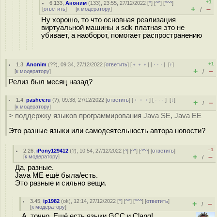
+1
6.133
,
Аноним
(
133
), 23:55, 27/12/2022 [
^
] [
^^
] [
^^^
]
+
–
[
ответить
]
[
к модератору
]
/
Ну хорошо, то что основная реализация
виртуальной машины и sdk платная это не
убивает, а наоборот, помогает распространению
+1
1.3
,
Anonim
(
??
), 09:34, 27/12/2022 [
ответить
] [
﹢﹢﹢
] [
· · ·
]
[
↑
]
+
–
[
к модератору
]
/
Релиз был месяц назад?
1.4
,
pashev.ru
(
?
), 09:38, 27/12/2022 [
ответить
] [
﹢﹢﹢
] [
· · ·
]
[
↓
]
+
–
/
[
к модератору
]
> поддержку языков программирования Java SE, Java EE
Это разные языки или самодеятельность автора новости?
–1
2.26
,
iPony129412
(
?
), 10:54, 27/12/2022 [
^
] [
^^
] [
^^^
] [
ответить
]
+
–
[
к модератору
]
/
Да, разные.
Java ME ещё была/есть.
Это разные и сильно вещи.
3.45
,
ip1982
(
ok
), 12:14, 27/12/2022 [
^
] [
^^
] [
^^^
] [
ответить
]
+
–
/
[
к модератору
]
А, точно. Ещё есть языки GCC и Clang!