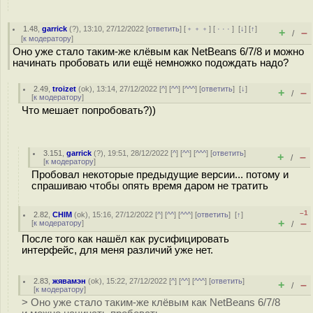
1.48
,
garrick
(
?
), 13:10, 27/12/2022 [
ответить
] [
﹢﹢﹢
] [
· · ·
]
[
↓
] [
↑
]
+
–
/
[
к модератору
]
Оно уже стало таким-же клёвым как NetBeans 6/7/8 и можно
начинать пробовать или ещё немножко подождать надо?
2.49
,
troizet
(
ok
), 13:14, 27/12/2022 [
^
] [
^^
] [
^^^
] [
ответить
]
[
↓
]
+
–
/
[
к модератору
]
Что мешает попробовать?))
3.151
,
garrick
(
?
), 19:51, 28/12/2022 [
^
] [
^^
] [
^^^
] [
ответить
]
+
–
/
[
к модератору
]
Пробовал некоторые предыдущие версии... потому и
спрашиваю чтобы опять время даром не тратить
–1
2.82
,
CHIM
(
ok
), 15:16, 27/12/2022 [
^
] [
^^
] [
^^^
] [
ответить
]
[
↑
]
+
–
[
к модератору
]
/
После того как нашёл как русифицировать
интерфейс, для меня различий уже нет.
2.83
,
жявамэн
(
ok
), 15:22, 27/12/2022 [
^
] [
^^
] [
^^^
] [
ответить
]
+
–
/
[
к модератору
]
> Оно уже стало таким-же клёвым как NetBeans 6/7/8