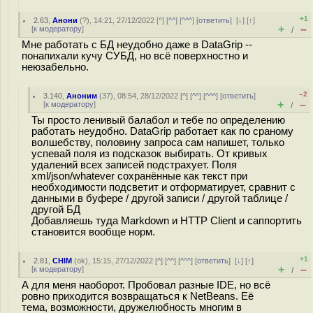
+1
2.63
,
Анони
(
?
), 14:21, 27/12/2022 [
^
] [
^^
] [
^^^
] [
ответить
]
[
↓
] [
↑
]
+
–
[
к модератору
]
/
Мне работать с БД неудобно даже в DataGrip --
понапихали кучу СУБД, но всё поверхностно и
неюзабельно.
–2
3.140
,
Аноним
(
37
), 08:54, 28/12/2022 [
^
] [
^^
] [
^^^
] [
ответить
]
+
–
[
к модератору
]
/
Ты просто ленивый балабол и тебе по определению
работать неудобно. DataGrip работает как по сраному
волшебству, половину запроса сам напишет, только
успевай поля из подсказок выбирать. От кривых
удалений всех записей подстрахует. Поля
xml/json/whatever сохранённые как текст при
необходимости подсветит и отформатирует, сравнит с
данными в буфере / другой записи / другой таблице /
другой БД
Добавляешь туда Markdown и HTTP Client и саппортить
становится вообще норм.
+1
2.81
,
CHIM
(
ok
), 15:15, 27/12/2022 [
^
] [
^^
] [
^^^
] [
ответить
]
[
↓
] [
↑
]
+
–
[
к модератору
]
/
А для меня наоборот. Пробовал разные IDE, но всё
ровно приходится возвращаться к NetBeans. Её
тема, возможности, дружелюбность многим в