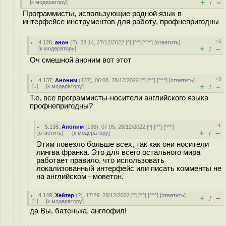
+
–
[
к модератору
]
/
Программисты, использующие родной язык в
интерфейсе инструментов для работу, профнепригодны
+1
4.128
,
анон
(
?
), 23:14, 27/12/2022 [
^
] [
^^
] [
^^^
] [
ответить
]
+
–
[
к модератору
]
/
Оч смешной аноним вот этот
+3
4.137
,
Аноним
(
137
), 06:08, 28/12/2022 [
^
] [
^^
] [
^^^
] [
ответить
]
+
–
[
↓
] [
к модератору
]
/
Т.е. все программисты-носители английского языка
профнепригодны?
–1
5.138
,
Аноним
(
138
), 07:05, 28/12/2022 [
^
] [
^^
] [
^^^
]
+
–
[
ответить
]
[
к модератору
]
/
Этим повезло больше всех, так как они носители
лингва франка. Это для всего остального мира
работает правило, что использовать
локализованный интерфейс или писать комменты не
на английском - моветон.
4.149
,
Хейтер
(
?
), 17:29, 28/12/2022 [
^
] [
^^
] [
^^^
] [
ответить
]
+
–
/
[
↑
] [
к модератору
]
да Вы, батенька, англофил!