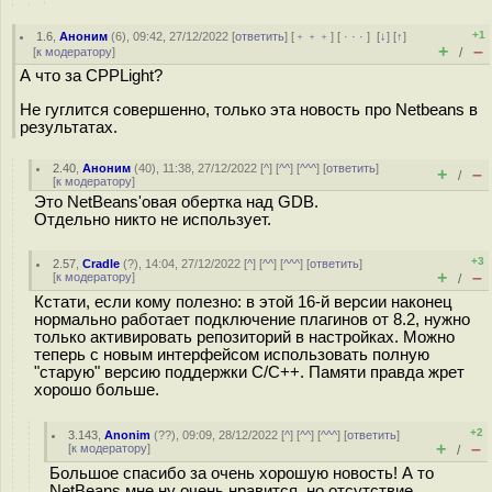
+1
1.6
,
Аноним
(
6
), 09:42, 27/12/2022 [
ответить
] [
﹢﹢﹢
] [
· · ·
]
[
↓
] [
↑
]
+
–
[
к модератору
]
/
А что за CPPLight?
Не гуглится совершенно, только эта новость про Netbeans в
результатах.
2.40
,
Аноним
(
40
), 11:38, 27/12/2022 [
^
] [
^^
] [
^^^
] [
ответить
]
+
–
/
[
к модератору
]
Это NetBeans'овая обертка над GDB.
Отдельно никто не использует.
+3
2.57
,
Cradle
(
?
), 14:04, 27/12/2022 [
^
] [
^^
] [
^^^
] [
ответить
]
+
–
[
к модератору
]
/
Кстати, если кому полезно: в этой 16-й версии наконец
нормально работает подключение плагинов от 8.2, нужно
только активировать репозиторий в настройках. Можно
теперь с новым интерфейсом использовать полную
"старую" версию поддержки C/C++. Памяти правда жрет
хорошо больше.
+2
3.143
,
Anonim
(
??
), 09:09, 28/12/2022 [
^
] [
^^
] [
^^^
] [
ответить
]
+
–
[
к модератору
]
/
Большое спасибо за очень хорошую новость! А то
NetBeans мне ну очень нравится, но отсутствие