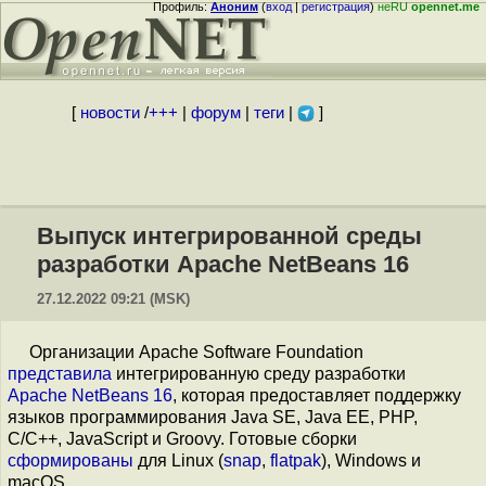
Профиль:
Аноним
(
вход
|
регистрация
)
неRU
opennet.me
[
новости
/
+++
|
форум
|
теги
|
]
Выпуск интегрированной среды
разработки Apache NetBeans 16
27.12.2022 09:21 (MSK)
Организации Apache Software Foundation
представила
интегрированную среду разработки
Apache NetBeans 16
, которая предоставляет поддержку
языков программирования Java SE, Java EE, PHP,
C/C++, JavaScript и Groovy. Готовые сборки
сформированы
для Linux (
snap
,
flatpak
), Windows и
macOS.