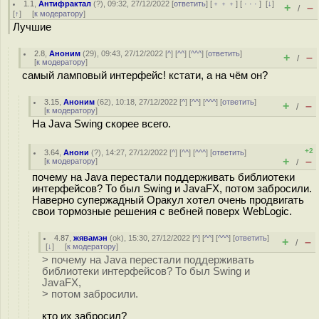
1.1
,
Антифрактал
(
?
), 09:32, 27/12/2022 [
ответить
] [
﹢﹢﹢
] [
· · ·
]
[
↓
]
+
–
/
[
↑
] [
к модератору
]
Лучшие
2.8
,
Аноним
(
29
), 09:43, 27/12/2022 [
^
] [
^^
] [
^^^
] [
ответить
]
+
–
/
[
к модератору
]
самый ламповый интерфейс! кстати, а на чём он?
3.15
,
Аноним
(
62
), 10:18, 27/12/2022 [
^
] [
^^
] [
^^^
] [
ответить
]
+
–
/
[
к модератору
]
На Java Swing скорее всего.
+2
3.64
,
Анони
(
?
), 14:27, 27/12/2022 [
^
] [
^^
] [
^^^
] [
ответить
]
+
–
[
к модератору
]
/
почему на Java перестали поддерживать библиотеки
интерфейсов? То был Swing и JavaFX, потом забросили.
Наверно супержадный Оракул хотел очень продвигать
свои тормозные решения с вебней поверх WebLogic.
4.87
,
жявамэн
(
ok
), 15:30, 27/12/2022 [
^
] [
^^
] [
^^^
] [
ответить
]
+
–
/
[
↓
] [
к модератору
]
> почему на Java перестали поддерживать
библиотеки интерфейсов? То был Swing и
JavaFX,
> потом забросили.
кто их забросил?