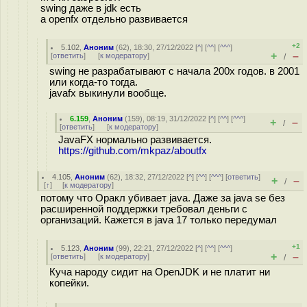
swing даже в jdk есть
а openfx отдельно развивается
+2
5.102
,
Аноним
(
62
), 18:30, 27/12/2022 [
^
] [
^^
] [
^^^
]
+
–
[
ответить
]
[
к модератору
]
/
swing не разрабатывают с начала 200х годов. в 2001
или когда-то тогда.
javafx выкинули вообще.
6.159
,
Аноним
(
159
), 08:19, 31/12/2022 [
^
] [
^^
] [
^^^
]
+
–
/
[
ответить
]
[
к модератору
]
JavaFX нормально развивается.
https://github.com/mkpaz/aboutfx
4.105
,
Аноним
(
62
), 18:32, 27/12/2022 [
^
] [
^^
] [
^^^
] [
ответить
]
+
–
/
[
↑
] [
к модератору
]
потому что Оракл убивает java. Даже за java se без
расширенной поддержки требовал деньги с
организаций. Кажется в java 17 только передумал
+1
5.123
,
Аноним
(
99
), 22:21, 27/12/2022 [
^
] [
^^
] [
^^^
]
+
–
[
ответить
]
[
к модератору
]
/
Куча народу сидит на OpenJDK и не платит ни
копейки.