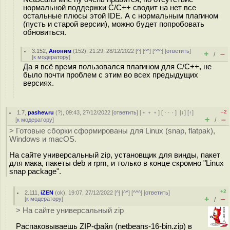
нормальной поддержки С/С++ сводит на нет все
остальные плюсы этой IDE. А с нормальным плагином
(пусть и старой версии), можно будет попробовать
обновиться.
3.152
,
Аноним
(
152
), 21:29, 28/12/2022 [
^
] [
^^
] [
^^^
] [
ответить
]
+
–
/
[
к модератору
]
Да я всё время пользовался плагином для C/C++, не
было почти проблем с этим во всех предыдущих
версиях.
–2
1.7
,
pashev.ru
(
?
), 09:43, 27/12/2022 [
ответить
] [
﹢﹢﹢
] [
· · ·
]
[
↓
] [
↑
]
+
–
[
к модератору
]
/
> Готовые сборки сформированы для Linux (snap, flatpak),
Windows и macOS.
На сайте универсальный zip, установщик для винды, пакет
для мака, пакеты deb и rpm, и только в конце скромно "Linux
snap package".
+2
2.111
,
iZEN
(
ok
), 19:07, 27/12/2022 [
^
] [
^^
] [
^^^
] [
ответить
]
+
–
[
к модератору
]
/
> На сайте универсальный zip
Распаковываешь ZIP-файл (netbeans-16-bin.zip) в