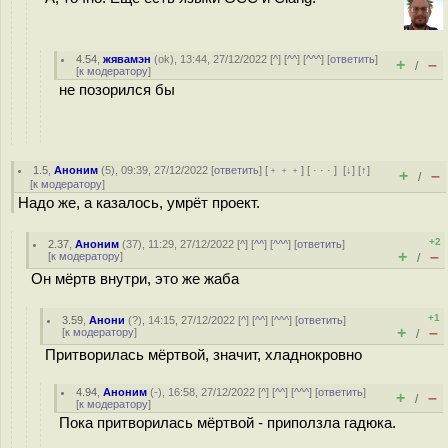
4.54
,
жявамэн
(
ok
), 13:44, 27/12/2022 [
^
] [
^^
] [
^^^
] [
ответить
]
+
–
/
[
к модератору
]
не позорился бы
1.5
,
Аноним
(
5
), 09:39, 27/12/2022 [
ответить
] [
﹢﹢﹢
] [
· · ·
]
[
↓
] [
↑
]
+
–
/
[
к модератору
]
Надо же, а казалось, умрёт проект.
+2
2.37
,
Аноним
(
37
), 11:29, 27/12/2022 [
^
] [
^^
] [
^^^
] [
ответить
]
+
–
[
к модератору
]
/
Он мёртв внутри, это же жаба
+1
3.59
,
Анони
(
?
), 14:15, 27/12/2022 [
^
] [
^^
] [
^^^
] [
ответить
]
+
–
[
к модератору
]
/
Притворилась мёртвой, значит, хладнокровно
4.94
,
Аноним
(
-
), 16:58, 27/12/2022 [
^
] [
^^
] [
^^^
] [
ответить
]
+
–
/
[
к модератору
]
Пока притворилась мёртвой - приползла гадюка.