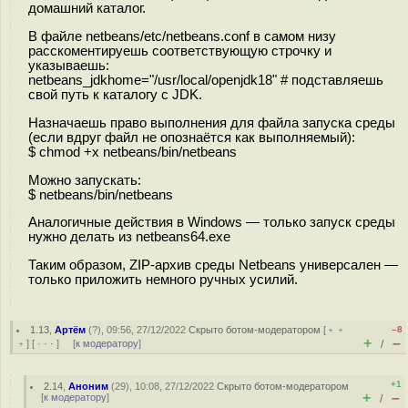
домашний каталог.
В файле netbeans/etc/netbeans.conf в самом низу
расскоментируешь соответствующую строчку и
указываешь:
netbeans_jdkhome="/usr/local/openjdk18" # подставляешь
свой путь к каталогу с JDK.
Назначаешь право выполнения для файла запуска среды
(если вдруг файл не опознаётся как выполняемый):
$ chmod +x netbeans/bin/netbeans
Можно запускать:
$ netbeans/bin/netbeans
Аналогичные действия в Windows — только запуск среды
нужно делать из netbeans64.exe
Таким образом, ZIP-архив среды Netbeans универсален —
только приложить немного ручных усилий.
1.13
,
Артём
(
?
), 09:56, 27/12/2022
Скрыто ботом-модератором
[
﹢﹢
–8
+
–
﹢
] [
· · ·
] [
к модератору
]
/
+1
2.14
,
Аноним
(
29
), 10:08, 27/12/2022
Скрыто ботом-модератором
+
–
[
к модератору
]
/