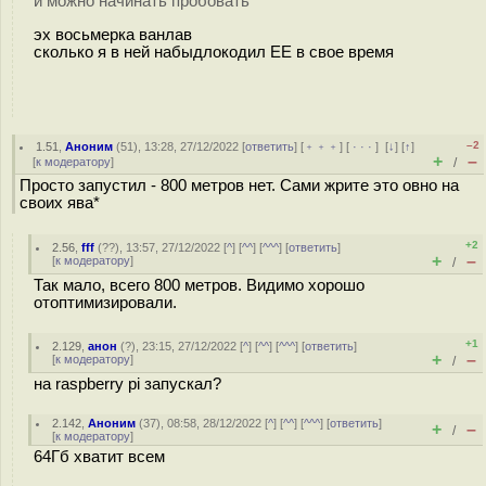
и можно начинать пробовать
эх восьмерка ванлав
сколько я в ней набыдлокодил ЕЕ в свое время
–2
1.51
,
Аноним
(
51
), 13:28, 27/12/2022 [
ответить
] [
﹢﹢﹢
] [
· · ·
]
[
↓
] [
↑
]
+
–
[
к модератору
]
/
Просто запустил - 800 метров нет. Сами жрите это овно на
своих ява*
+2
2.56
,
fff
(
??
), 13:57, 27/12/2022 [
^
] [
^^
] [
^^^
] [
ответить
]
+
–
[
к модератору
]
/
Так мало, всего 800 метров. Видимо хорошо
отоптимизировали.
+1
2.129
,
анон
(
?
), 23:15, 27/12/2022 [
^
] [
^^
] [
^^^
] [
ответить
]
+
–
[
к модератору
]
/
на raspberry pi запускал?
2.142
,
Аноним
(
37
), 08:58, 28/12/2022 [
^
] [
^^
] [
^^^
] [
ответить
]
+
–
/
[
к модератору
]
64Гб хватит всем