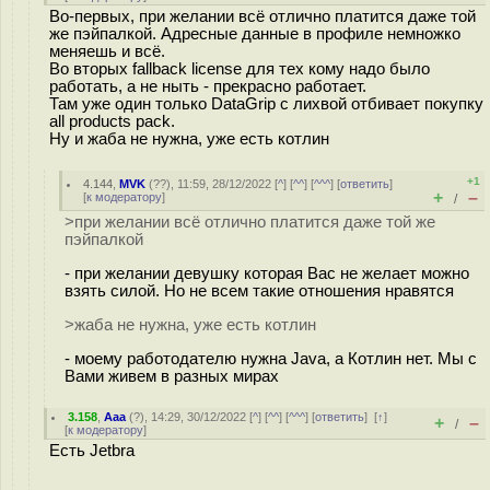
Во-первых, при желании всё отлично платится даже той
же пэйпалкой. Адресные данные в профиле немножко
меняешь и всё.
Во вторых fallback license для тех кому надо было
работать, а не ныть - прекрасно работает.
Там уже один только DataGrip с лихвой отбивает покупку
all products pack.
Ну и жаба не нужна, уже есть котлин
+1
4.144
,
MVK
(
??
), 11:59, 28/12/2022 [
^
] [
^^
] [
^^^
] [
ответить
]
+
–
[
к модератору
]
/
>при желании всё отлично платится даже той же
пэйпалкой
- при желании девушку которая Вас не желает можно
взять силой. Но не всем такие отношения нравятся
>жаба не нужна, уже есть котлин
- моему работодателю нужна Java, а Котлин нет. Мы с
Вами живем в разных мирах
3.158
,
Aaa
(
?
), 14:29, 30/12/2022 [
^
] [
^^
] [
^^^
] [
ответить
]
[
↑
]
+
–
/
[
к модератору
]
Есть Jetbra