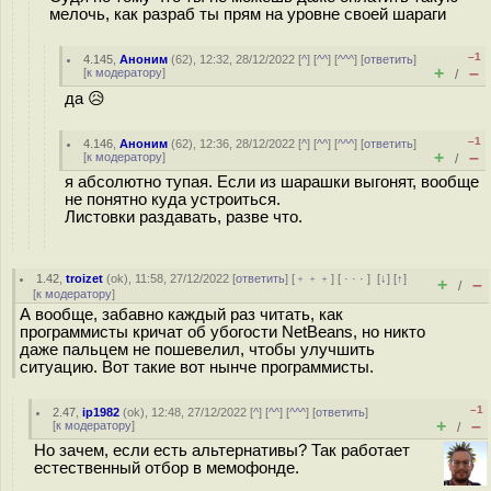
мелочь, как разраб ты прям на уровне своей шараги
–1
4.145
,
Аноним
(
62
), 12:32, 28/12/2022 [
^
] [
^^
] [
^^^
] [
ответить
]
+
–
[
к модератору
]
/
да 😥
–1
4.146
,
Аноним
(
62
), 12:36, 28/12/2022 [
^
] [
^^
] [
^^^
] [
ответить
]
+
–
[
к модератору
]
/
я абсолютно тупая. Если из шарашки выгонят, вообще
не понятно куда устроиться.
Листовки раздавать, разве что.
1.42
,
troizet
(
ok
), 11:58, 27/12/2022 [
ответить
] [
﹢﹢﹢
] [
· · ·
]
[
↓
] [
↑
]
+
–
/
[
к модератору
]
А вообще, забавно каждый раз читать, как
программисты кричат об убогости NetBeans, но никто
даже пальцем не пошевелил, чтобы улучшить
ситуацию. Вот такие вот нынче программисты.
–1
2.47
,
ip1982
(
ok
), 12:48, 27/12/2022 [
^
] [
^^
] [
^^^
] [
ответить
]
+
–
[
к модератору
]
/
Но зачем, если есть альтернативы? Так работает
естественный отбор в мемофонде.