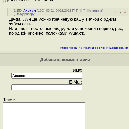
2.156
,
Аноним
(
156
), 03:31, 30/12/2022 [
^
] [
^^
] [
^^^
] [
ответить
]
+
–
/
[
к модератору
]
Да-да... А ещё можно гречневую кашу вилкой с одним
зубом есть...
Или - вот - восточные люди, для успокоения нервов, рис,
по одной рисинке, палочками кушают...
игнорирование участников
|
лог модерирования
Добавить комментарий
Имя:
E-Mail:
Текст: