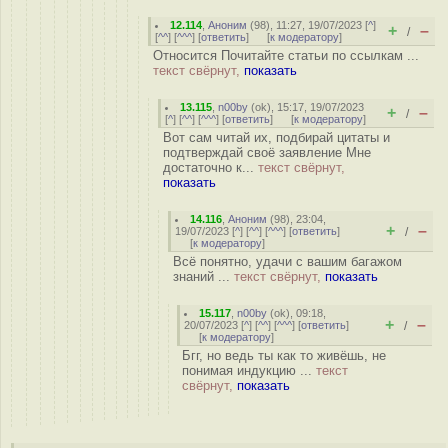
12.114
,
Аноним
(
98
), 11:27, 19/07/2023 [
^
]
+
–
/
[
^^
] [
^^^
] [
ответить
]
[
к модератору
]
Относится Почитайте статьи по ссылкам ...
текст свёрнут,
показать
13.115
,
n00by
(
ok
), 15:17, 19/07/2023
+
–
/
[
^
] [
^^
] [
^^^
] [
ответить
]
[
к модератору
]
Вот сам читай их, подбирай цитаты и
подтверждай своё заявление Мне
достаточно к...
текст свёрнут,
показать
14.116
,
Аноним
(
98
), 23:04,
+
–
19/07/2023 [
^
] [
^^
] [
^^^
] [
ответить
]
/
[
к модератору
]
Всё понятно, удачи с вашим багажом
знаний ...
текст свёрнут,
показать
15.117
,
n00by
(
ok
), 09:18,
+
–
20/07/2023 [
^
] [
^^
] [
^^^
] [
ответить
]
/
[
к модератору
]
Бгг, но ведь ты как то живёшь, не
понимая индукцию ...
текст
свёрнут,
показать