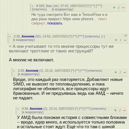
8.103
,
Stax
(
ok
), 07:42, 18/07/2023 [
^
] [
^^
] [
^^^
]
+
–
/
[
ответить
]
[
к модератору
]
Не туда смотрите Вот вам в TensorFlow и в
два раза прирост https www phoroni...
текст
свёрнут,
показать
+3
2.32
,
Аноним
(
65
), 14:53, 16/07/2023 [
^
] [
^^
] [
^^^
] [
ответить
]
[
↑
]
+
–
[
к модератору
]
/
> А они учитывают то что многие процессоры тут же
включают троттлинг от таких инструкций?
А многие не включают.
3.33
,
Аноним
(
2
), 15:10, 16/07/2023 [
^
] [
^^
] [
^^^
] [
ответить
]
+
–
/
[
к модератору
]
Вроде, это каждый раз повторяется. Добавляют новые
SIMD, не вывозят по тепловыделению, и пока
литография не обновится, все процессоры идут
бракованные. И не предъявишь ведь как АМД -- ничего
не падает.
4.34
,
Аноним
(
2
), 15:14, 16/07/2023 [
^
] [
^^
] [
^^^
] [
ответить
]
+
–
/
[
к модератору
]
У АМД была похожая история с совместными блоками
-- вроде, ядер много, а используется только половина
и остальные стоят ждут. Ещё что-то там с шиной