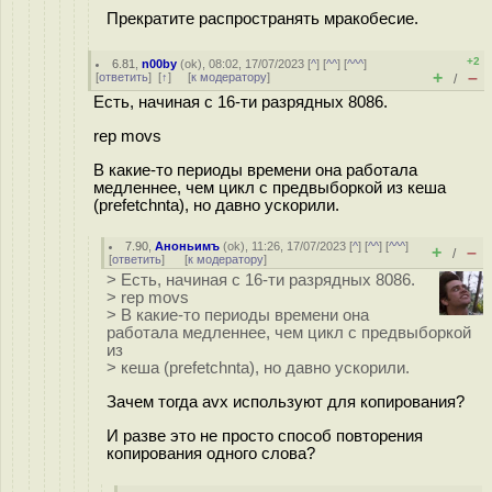
Прекратите распространять мракобесие.
+2
6.81
,
n00by
(
ok
), 08:02, 17/07/2023 [
^
] [
^^
] [
^^^
]
+
–
[
ответить
]
[
↑
] [
к модератору
]
/
Есть, начиная с 16-ти разрядных 8086.
rep movs
В какие-то периоды времени она работала
медленнее, чем цикл с предвыборкой из кеша
(prefetchnta), но давно ускорили.
7.90
,
Аноньимъ
(
ok
), 11:26, 17/07/2023 [
^
] [
^^
] [
^^^
]
+
–
/
[
ответить
]
[
к модератору
]
> Есть, начиная с 16-ти разрядных 8086.
> rep movs
> В какие-то периоды времени она
работала медленнее, чем цикл с предвыборкой
из
> кеша (prefetchnta), но давно ускорили.
Зачем тогда avx используют для копирования?
И разве это не просто способ повторения
копирования одного слова?