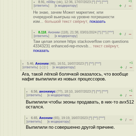
+1
8.91
,
n00by
(
ok
), 12:36, 17/07/2023 [
^
] [
^^
] [
^^^
]
+
–
[
ответить
]
[
к модератору
]
/
Не знаю, зачем Может маркетинг, или
очередной выигрыш на уровне погрешности
изм...
большой текст свёрнут,
показать
8.118
,
Аноним
(
118
), 21:38, 03/01/2024 [
^
] [
^^
] [
^^^
]
+
–
/
[
ответить
]
[
к модератору
]
Там целая эпопея https stackoverflow com questions
43343231 enhanced-rep-movsb...
текст свёрнут,
показать
+1
5.46
,
Аноним
(
46
), 16:51, 16/07/2023 [
^
] [
^^
] [
^^^
]
+
–
[
ответить
]
[
↓
] [
↑
] [
к модератору
]
/
Ага, такой лёгкой болячкой оказалось, что вообще
нафиг выпилили из новых процессоров.
+1
6.56
,
анонимус
(
??
), 18:10, 16/07/2023 [
^
] [
^^
] [
^^^
]
+
–
[
ответить
]
[
к модератору
]
/
Выпилили чтобы зеоны продавать, в них-то avx512
остался.
6.65
,
Аноним
(
65
), 19:19, 16/07/2023 [
^
] [
^^
] [
^^^
]
+
–
/
[
ответить
]
[
к модератору
]
Выпилили по совершенно другой причине.