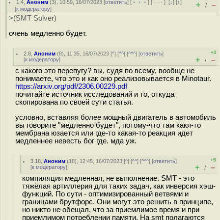
1.4
,
Аноним
(
3
), 10:59, 16/07/2023 [
ответить
] [
﹢﹢﹢
] [
· · ·
]
[
↓
] [
↑
]
+
–
/
[
к модератору
]
>(SMT Solver)
очень медленно будет.
+3
2.8
,
Аноним
(
8
), 11:35, 16/07/2023 [
^
] [
^^
] [
^^^
] [
ответить
]
+
–
[
к модератору
]
/
с какого это перепугу? вы, судя по всему, вообще не
понимаете, что это и как оно реализовывается в Minotaur.
https://arxiv.org/pdf/2306.00229.pdf
почитайте источник исследований и то, откуда
скопирована по своей сути статья.
условно, вставляя более мощный двигатель в автомобиль
вы говорите "медленно будет", потому-что там какя-то
мембрана юзается или где-то какая-то реакция идет
медленнее невесть бог где. мда уж.
+5
3.18
,
Аноним
(
18
), 12:45, 16/07/2023 [
^
] [
^^
] [
^^^
] [
ответить
]
+
–
[
к модератору
]
/
компиляция медленная, не выполнение. SMT - это
тяжёлая артиллерия для таких задач, как инверсия хэш-
функций. По сути - оптимизированный ветвями и
границами брутфорс. Они могут это решить в принципе,
но никто не обещал, что за приемлимое время и при
приемлимом потреблении памяти. На smt полагаются