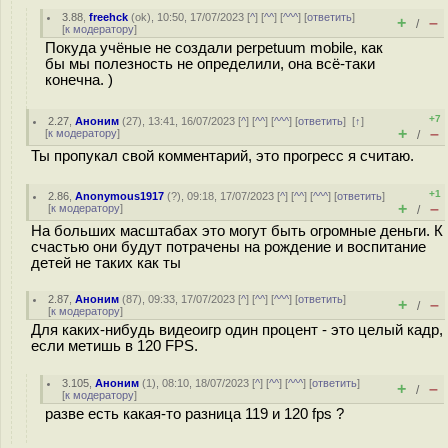
3.88
,
freehck
(
ok
), 10:50, 17/07/2023 [
^
] [
^^
] [
^^^
] [
ответить
]
+
–
/
[
к модератору
]
Покуда учёные не создали perpetuum mobile, как
бы мы полезность не определили, она всё-таки
конечна. )
+7
2.27
,
Аноним
(
27
), 13:41, 16/07/2023 [
^
] [
^^
] [
^^^
] [
ответить
]
[
↑
]
+
–
[
к модератору
]
/
Ты пропукал свой комментарий, это прогресс я считаю.
+1
2.86
,
Anonymous1917
(
?
), 09:18, 17/07/2023 [
^
] [
^^
] [
^^^
] [
ответить
]
+
–
[
к модератору
]
/
На больших масштабах это могут быть огромные деньги. К
счастью они будут потрачены на рождение и воспитание
детей не таких как ты
2.87
,
Аноним
(
87
), 09:33, 17/07/2023 [
^
] [
^^
] [
^^^
] [
ответить
]
+
–
/
[
к модератору
]
Для каких-нибудь видеоигр один процент - это целый кадр,
если метишь в 120 FPS.
3.105
,
Аноним
(
1
), 08:10, 18/07/2023 [
^
] [
^^
] [
^^^
] [
ответить
]
+
–
/
[
к модератору
]
разве есть какая-то разница 119 и 120 fps ?