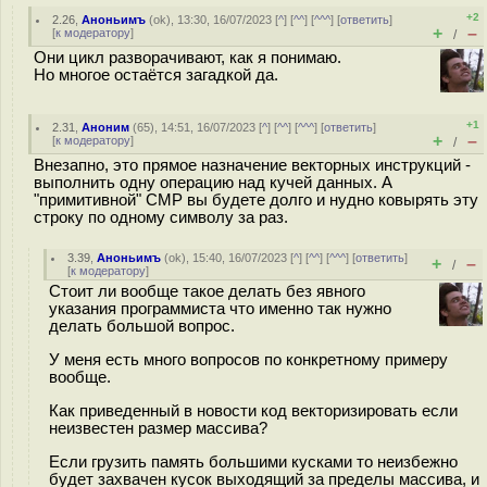
+2
2.26
,
Аноньимъ
(
ok
), 13:30, 16/07/2023 [
^
] [
^^
] [
^^^
] [
ответить
]
+
–
[
к модератору
]
/
Они цикл разворачивают, как я понимаю.
Но многое остаётся загадкой да.
+1
2.31
,
Аноним
(
65
), 14:51, 16/07/2023 [
^
] [
^^
] [
^^^
] [
ответить
]
+
–
[
к модератору
]
/
Внезапно, это прямое назначение векторных инструкций -
выполнить одну операцию над кучей данных. А
"примитивной" CMP вы будете долго и нудно ковырять эту
строку по одному символу за раз.
3.39
,
Аноньимъ
(
ok
), 15:40, 16/07/2023 [
^
] [
^^
] [
^^^
] [
ответить
]
+
–
/
[
к модератору
]
Стоит ли вообще такое делать без явного
указания программиста что именно так нужно
делать большой вопрос.
У меня есть много вопросов по конкретному примеру
вообще.
Как приведенный в новости код векторизировать если
неизвестен размер массива?
Если грузить память большими кусками то неизбежно
будет захвачен кусок выходящий за пределы массива, и