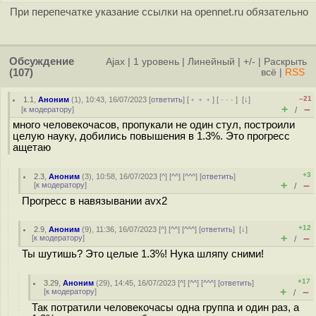
При перепечатке указание ссылки на opennet.ru обязательно
Обсуждение
Ajax
|
1 уровень
|
Линейный
|
+/-
|
Раскрыть
(107)
всё
|
RSS
–21
1.1
,
Аноним
(
1
), 10:43, 16/07/2023 [
ответить
] [
﹢﹢﹢
] [
· · ·
]
[
↓
]
+
–
[
к модератору
]
/
много человекочасов, пропукали не один стул, построили
целую науку, добились повышения в 1.3%. Это прогресс
ащетаю
+3
2.3
,
Аноним
(
3
), 10:58, 16/07/2023 [
^
] [
^^
] [
^^^
] [
ответить
]
+
–
[
к модератору
]
/
Прогресс в навязывании avx2
+12
2.9
,
Аноним
(
9
), 11:36, 16/07/2023 [
^
] [
^^
] [
^^^
] [
ответить
]
[
↓
]
+
–
[
к модератору
]
/
Ты шутишь? Это целые 1.3%! Нука шляпу сними!
+17
3.29
,
Аноним
(
29
), 14:45, 16/07/2023 [
^
] [
^^
] [
^^^
] [
ответить
]
+
–
[
к модератору
]
/
Так потратили человекочасы одна группа и один раз, а