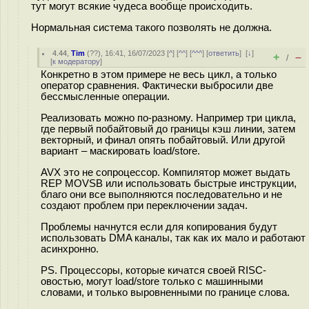
тут могут всякие чудеса вообще происходить.
Нормальная система такого позволять не должна.
4.44
,
Tim
(
??
), 16:41, 16/07/2023 [
^
] [
^^
] [
^^^
] [
ответить
]
[
↓
]
+
–
/
[
к модератору
]
Конкретно в этом примере не весь цикл, а только
оператор сравнения. Фактически выбросили две
бессмысленные операции.
Реализовать можно по-разному. Например три цикла,
где первый побайтовый до границы кэш линии, затем
векторный, и финал опять побайтовый. Или другой
вариант – маскировать load/store.
AVX это не сопроцессор. Компилятор может выдать
REP MOVSB или использовать быстрые инструкции,
благо они все выполняются последовательно и не
создают проблем при переключении задач.
Проблемы начнутся если для копирования будут
использовать DMA каналы, так как их мало и работают
асинхронно.
PS. Процессоры, которые кичатся своей RISC-
овостью, могут load/store только с машинными
словами, и только выровненными по границе слова.