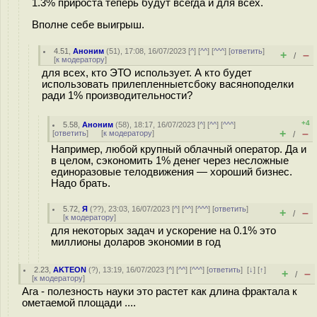
1.3% прироста теперь будут всегда и для всех.
Вполне себе выигрыш.
4.51
,
Аноним
(
51
), 17:08, 16/07/2023 [
^
] [
^^
] [
^^^
] [
ответить
]
+
–
/
[
к модератору
]
для всех, кто ЭТО использует. А кто будет
использовать прилепленныетсбоку васяноподелки
ради 1% производительности?
+4
5.58
,
Аноним
(
58
), 18:17, 16/07/2023 [
^
] [
^^
] [
^^^
]
+
–
[
ответить
]
[
к модератору
]
/
Например, любой крупный облачный оператор. Да и
в целом, сэкономить 1% денег через несложные
единоразовые телодвижения — хороший бизнес.
Надо брать.
5.72
,
Я
(
??
), 23:03, 16/07/2023 [
^
] [
^^
] [
^^^
] [
ответить
]
+
–
/
[
к модератору
]
для некоторых задач и ускорение на 0.1% это
миллионы доларов экономии в год
2.23
,
AKTEON
(
?
), 13:19, 16/07/2023 [
^
] [
^^
] [
^^^
] [
ответить
]
[
↓
] [
↑
]
+
–
/
[
к модератору
]
Ага - полезность науки это растет как длина фрактала к
ометаемой площади ....