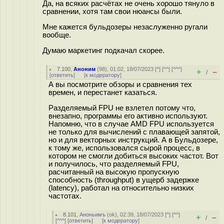
Да, на всяких расчётах не очень хорошо тянуло в
сравнении, хотя там свои нюансы были.
Мне кажется бульдозеры незаслуженно ругали
вообще.
Думаю маркетинг подкачал скорее.
7.100
,
Аноним
(
98
), 01:02, 18/07/2023 [
^
] [
^^
] [
^^^
]
+
–
/
[
ответить
]
[
к модератору
]
А вы посмотрите обзоры и сравнения тех
времен, и перестанет казаться.
Разделяемый FPU не взлетел потому что,
внезапно, программы его активно используют.
Напомню, что в случае AMD FPU используется
не только для вычислений с плавающей запятой,
но и для векторных инструкций. А в Бульдозере,
к тому же, использовался сырой процесс, в
котором не смогли добиться высоких частот. Вот
и получилось, что разделяемый FPU,
расчитанный на высокую пропускную
способность (throughput) в ущерб задержке
(latency), работал на относительно низких
частотах.
8.101
,
Аноньимъ
(
ok
), 02:39, 18/07/2023 [
^
] [
^^
]
+
–
/
[
^^^
] [
ответить
]
[
к модератору
]