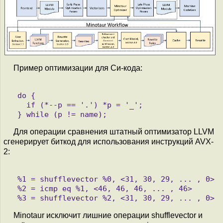
Пример оптимизации для Си-кода:
  do {

    if (*--p == '.') *p = '_';

Для операции сравнения штатный оптимизатор LLVM
сгенерирует биткод для использования инструкций AVX-
2:
  %1 = shufflevector %0, <31, 30, 29, ... , 0>

  %2 = icmp eq %1, <46, 46, 46, ... , 46>

Minotaur исключит лишние операции shufflevector и