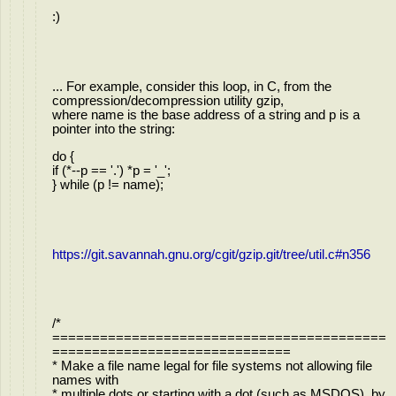
:)
... For example, consider this loop, in C, from the
compression/decompression utility gzip,
where name is the base address of a string and p is a
pointer into the string:
do {
if (*--p == '.') *p = '_';
} while (p != name);
https://git.savannah.gnu.org/cgit/gzip.git/tree/util.c#n356
/*
==========================================
==============================
* Make a file name legal for file systems not allowing file
names with
* multiple dots or starting with a dot (such as MSDOS), by