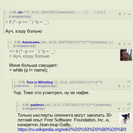
1.45
,
uis
(
??
), 16:51, 16/07/2023 [
ответить
] [
﹢﹢﹢
] [
· · ·
]
[
↓
] [
↑
]
+
–
/
[
к модератору
]
> if (*--p == '.') *p = '_';
Ауч, кэшу больно
2.60
,
Аноньимъ
(
ok
), 18:33, 16/07/2023 [
^
] [
^^
] [
^^^
] [
ответить
]
[
↓
]
+
–
/
[
к модератору
]
>> if (*--p == '.') *p = '_';
> Ауч, кэшу больно
Меня больше смущает:
> while (p != name);
+1
3.75
,
Tron is Whistling
(
?
), 23:11, 16/07/2023 [
^
] [
^^
] [
^^^
]
+
–
[
ответить
]
[
к модератору
]
/
Yup. Тоже это усмотрел, ну их нафиг.
+2
4.95
,
pavlinux
(
ok
), 13:37, 17/07/2023 [
^
] [
^^
] [
^^^
] [
ответить
]
+
–
[
к модератору
]
/
Только ыксперты опеннета могут закопать 30-
летний опыт Free Software Foundation, Inc. и,
конкретно Jean-loup Gailly..
https://ru.wikipedia.org/wiki/%D0%93%D0%B0%D0%B9