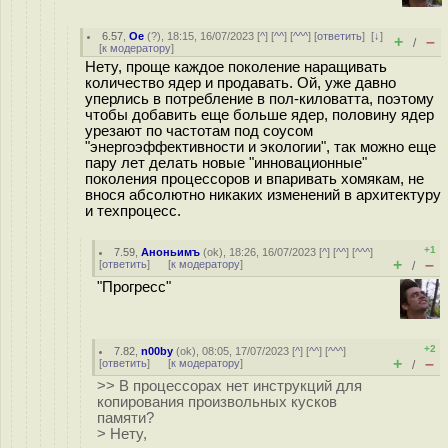
6.57
,
Oe
(
?
), 18:15, 16/07/2023 [
^
] [
^^
] [
^^^
] [
ответить
]
[
↓
]
+
–
/
[
к модератору
]
Нету, проще каждое поколение наращивать
количество ядер и продавать. Ой, уже давно
уперлись в потребление в пол-киловатта, поэтому
чтобы добавить еще больше ядер, половину ядер
урезают по частотам под соусом
"энергоэффективности и экологии", так можно еще
пару лет делать новые "инновационные"
поколения процессоров и впаривать хомякам, не
внося абсолютно никаких изменений в архитектуру
и техпроцесс.
+1
7.59
,
Аноньимъ
(
ok
), 18:26, 16/07/2023 [
^
] [
^^
] [
^^^
]
+
–
[
ответить
]
[
к модератору
]
/
"Прогресс"
+2
7.82
,
n00by
(
ok
), 08:05, 17/07/2023 [
^
] [
^^
] [
^^^
]
+
–
[
ответить
]
[
к модератору
]
/
>> В процессорах нет инструкций для
копирования произвольных кусков
памяти?
> Нету,