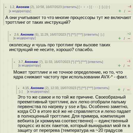
–4
1.2
,
Аноним
(
2
), 10:58, 16/07/2023 [
ответить
] [
﹢﹢﹢
] [
· · ·
]
[
↓
] [
↑
]
+
–
[
к модератору
]
/
А они учитывают то что многие процессоры тут же включают
троттлинг от таких инструкций?
+2
2.6
,
Аноним
(
6
), 11:29, 16/07/2023 [
^
] [
^^
] [
^^^
] [
ответить
]
[
↓
]
+
–
[
к модератору
]
/
околесицу и чушь про тротлинг при вызове таких
инструкций не несите, хорошо? спасибо.
–1
3.7
,
Аноним
(
7
), 11:33, 16/07/2023 [
^
] [
^^
] [
^^^
] [
ответить
]
+
–
[
к модератору
]
/
Может троттлинг и не точное определение, но то, что
ядра снижают частоту при использовании AVX-* - факт.
4.15
,
Аноним
(
2
), 12:33, 16/07/2023 [
^
] [
^^
] [
^^^
] [
ответить
]
+
–
/
[
↓
] [
к модератору
]
Это то же самое и по той же причине. Своеобразный
преемптивный троттлинг, avx легко отобрали пальму
первенства по нагреву у sse и fpu. Особенно заметно,
когда СО в итоге всё же не справляется и легко падает
в полноценный троттлинг. Для примера, компиляция
вебкита (и хромиума соотвественно) -- единственный
процесс из всех пакетов, который выкидывал мой пк в
защиту от перегрева (температура на ~20 градусов