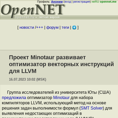
Профиль:
Аноним
(
вход
|
регистрация
)
неRU
opennet.me
[
новости
/
+++
|
форум
|
теги
|
]
Проект Minotaur развивает
оптимизатор векторных инструкций
для LLVM
16.07.2023 10:02 (MSK)
Группа исследователей из университета Юты (США)
предложила
оптимизатор
Minotaur
для набора
компиляторов LLVM, использующий метод на основе
решения задач выполнимости формул (
SMT Solver
) для
выявления недостающих оптимизаций в