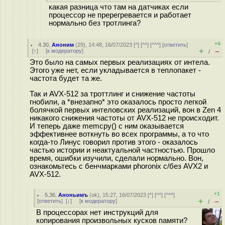
какая разница что там на датчиках если
процессор не пререгревается и работает
нормально без тротлинга?
+4
4.30
,
Аноним
(
29
), 14:48, 16/07/2023 [
^
] [
^^
] [
^^^
] [
ответить
]
+
–
[
↑
] [
к модератору
]
/
Это было на самых первых реализациях от интела.
Этого уже нет, если укладывается в теплопакет -
частота будет та же.
Так и AVX-512 за троттлинг и снижение частоты
гнобили, а *внезапно* это оказалось просто легкой
болячкой первых интеловских реализаций, вон в Zen 4
никакого снижения частоты от AVX-512 не происходит.
И теперь даже memcpy() с ним оказывается
эффективнее воткнуть во всех программы, а то что
когда-то Линус говорил против этого - оказалось
частью истории и неактуальной частностью. Прошло
время, ошибки изучили, сделали нормально. Вон,
ознакомьтесь с бенчмарками phoronix с/без AVX2 и
AVX-512.
+1
5.36
,
Аноньимъ
(
ok
), 15:27, 16/07/2023 [
^
] [
^^
] [
^^^
]
+
–
[
ответить
]
[
↓
] [
к модератору
]
/
В процессорах нет инструкций для
копирования произвольных кусков памяти?