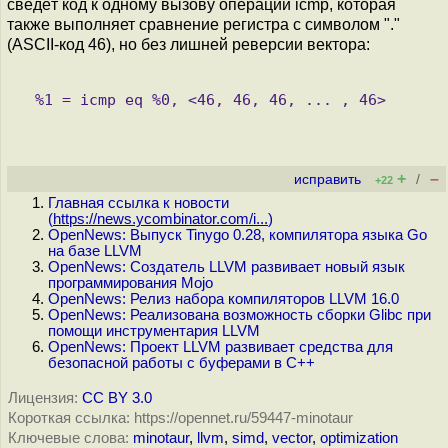
сведёт код к одному вызову операции icmp, которая
также выполняет сравнение регистра с символом "."
(ASCII-код 46), но без лишней реверсии вектора:
+
–
исправить
/
+22
Главная ссылка к новости
(
https://news.ycombinator.com/i...
)
OpenNews: Выпуск Tinygo 0.28, компилятора языка Go
на базе LLVM
OpenNews: Создатель LLVM развивает новый язык
программирования Mojo
OpenNews: Релиз набора компиляторов LLVM 16.0
OpenNews: Реализована возможность сборки Glibc при
помощи инструментария LLVM
OpenNews: Проект LLVM развивает средства для
безопасной работы с буферами в C++
Лицензия:
CC BY 3.0
Короткая ссылка: https://opennet.ru/59447-minotaur
Ключевые слова:
minotaur
,
llvm
,
simd
,
vector
,
optimization