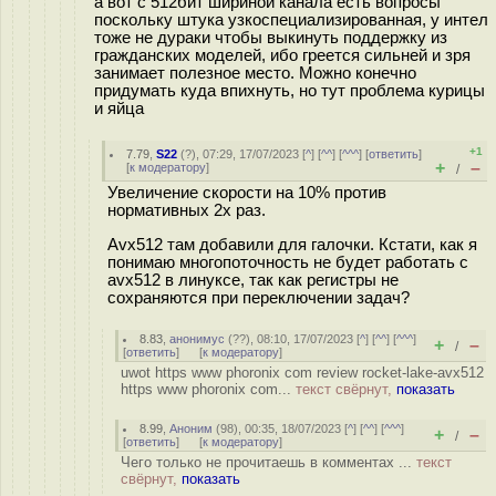
а вот с 512бит шириной канала есть вопросы
поскольку штука узкоспециализированная, у интел
тоже не дураки чтобы выкинуть поддержку из
гражданских моделей, ибо греется сильней и зря
занимает полезное место. Можно конечно
придумать куда впихнуть, но тут проблема курицы
и яйца
+1
7.79
,
S22
(
?
), 07:29, 17/07/2023 [
^
] [
^^
] [
^^^
] [
ответить
]
+
–
[
к модератору
]
/
Увеличение скорости на 10% против
нормативных 2х раз.
Avx512 там добавили для галочки. Кстати, как я
понимаю многопоточность не будет работать с
avx512 в линуксе, так как регистры не
сохраняются при переключении задач?
8.83
,
анонимус
(
??
), 08:10, 17/07/2023 [
^
] [
^^
] [
^^^
]
+
–
/
[
ответить
]
[
к модератору
]
uwot https www phoronix com review rocket-lake-avx512
https www phoronix com...
текст свёрнут,
показать
8.99
,
Аноним
(
98
), 00:35, 18/07/2023 [
^
] [
^^
] [
^^^
]
+
–
/
[
ответить
]
[
к модератору
]
Чего только не прочитаешь в комментах ...
текст
свёрнут,
показать