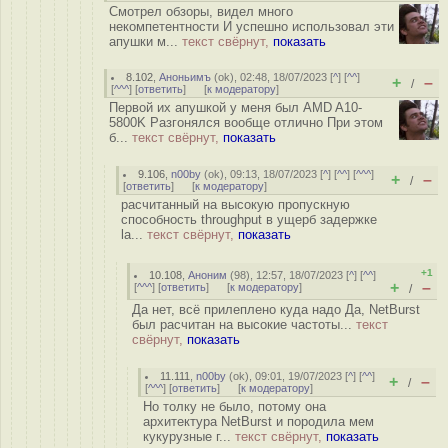
Смотрел обзоры, видел много
некомпетентности И успешно использовал эти
апушки м...
текст свёрнут,
показать
8.102
,
Аноньимъ
(
ok
), 02:48, 18/07/2023 [
^
] [
^^
]
+
–
/
[
^^^
] [
ответить
]
[
к модератору
]
Первой их апушкой у меня был AMD A10-
5800K Разгонялся вообще отлично При этом
б...
текст свёрнут,
показать
9.106
,
n00by
(
ok
), 09:13, 18/07/2023 [
^
] [
^^
] [
^^^
]
+
–
/
[
ответить
]
[
к модератору
]
расчитанный на высокую пропускную
способность throughput в ущерб задержке
la...
текст свёрнут,
показать
+1
10.108
,
Аноним
(
98
), 12:57, 18/07/2023 [
^
] [
^^
]
+
–
[
^^^
] [
ответить
]
[
к модератору
]
/
Да нет, всё прилеплено куда надо Да, NetBurst
был расчитан на высокие частоты...
текст
свёрнут,
показать
11.111
,
n00by
(
ok
), 09:01, 19/07/2023 [
^
] [
^^
]
+
–
/
[
^^^
] [
ответить
]
[
к модератору
]
Но толку не было, потому она
архитектура NetBurst и породила мем
кукурузные г...
текст свёрнут,
показать