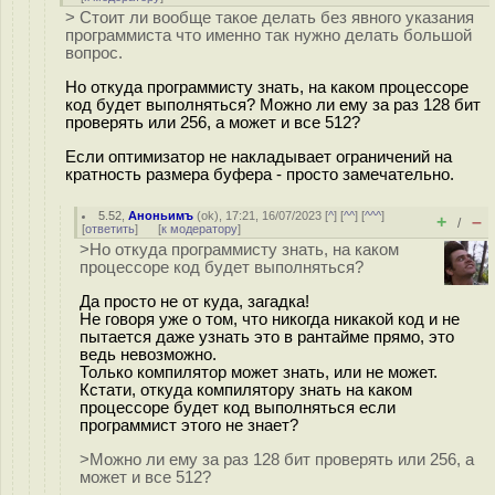
> Стоит ли вообще такое делать без явного указания
программиста что именно так нужно делать большой
вопрос.
Но откуда программисту знать, на каком процессоре
код будет выполняться? Можно ли ему за раз 128 бит
проверять или 256, а может и все 512?
Если оптимизатор не накладывает ограничений на
кратность размера буфера - просто замечательно.
5.52
,
Аноньимъ
(
ok
), 17:21, 16/07/2023 [
^
] [
^^
] [
^^^
]
+
–
/
[
ответить
]
[
к модератору
]
>Но откуда программисту знать, на каком
процессоре код будет выполняться?
Да просто не от куда, загадка!
Не говоря уже о том, что никогда никакой код и не
пытается даже узнать это в рантайме прямо, это
ведь невозможно.
Только компилятор может знать, или не может.
Кстати, откуда компилятору знать на каком
процессоре будет код выполняться если
программист этого не знает?
>Можно ли ему за раз 128 бит проверять или 256, а
может и все 512?