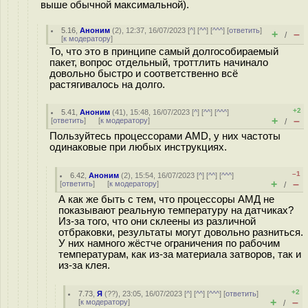
выше обычной максимальной).
5.16
,
Аноним
(
2
), 12:37, 16/07/2023 [
^
] [
^^
] [
^^^
] [
ответить
]
+
–
/
[
к модератору
]
То, что это в принципе самый долгособираемый
пакет, вопрос отдельный, троттлить начинало
довольно быстро и соответственно всё
растягивалось на долго.
+2
5.41
,
Аноним
(
41
), 15:48, 16/07/2023 [
^
] [
^^
] [
^^^
]
+
–
[
ответить
]
[
к модератору
]
/
Пользуйтесь процессорами AMD, у них частоты
одинаковые при любых инструкциях.
–1
6.42
,
Аноним
(
2
), 15:54, 16/07/2023 [
^
] [
^^
] [
^^^
]
+
–
[
ответить
]
[
к модератору
]
/
А как же быть с тем, что процессоры АМД не
показывают реальную температуру на датчиках?
Из-за того, что они склеены из различной
отбраковки, результаты могут довольно разниться.
У них намного жёстче ограничения по рабочим
температурам, как из-за материала затворов, так и
из-за клея.
+2
7.73
,
Я
(
??
), 23:05, 16/07/2023 [
^
] [
^^
] [
^^^
] [
ответить
]
+
–
[
к модератору
]
/