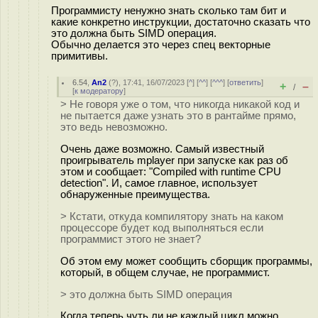
Программисту ненужно знать сколько там бит и
какие конкретно инструкции, достаточно сказать что
это должна быть SIMD операция.
Обычно делается это через спец векторные
примитивы.
6.54
,
An2
(
?
), 17:41, 16/07/2023 [
^
] [
^^
] [
^^^
] [
ответить
]
+
–
/
[
к модератору
]
> Не говоря уже о том, что никогда никакой код и
не пытается даже узнать это в рантайме прямо,
это ведь невозможно.
Очень даже возможно. Самый известный
проигрыватель mplayer при запуске как раз об
этом и сообщает: "Compiled with runtime CPU
detection". И, самое главное, использует
обнаруженные преимущества.
> Кстати, откуда компилятору знать на каком
процессоре будет код выполняться если
программист этого не знает?
Об этом ему может сообщить сборщик программы,
который, в общем случае, не программист.
> это должна быть SIMD операция
Когда теперь чуть ли не каждый цикл можно