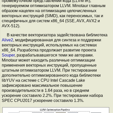
промежуточном представлении кода (LLVM IR),
генерируемом оптимизатором LLVM. Minotaur главным
образом нацелен на оптимизацию целочисленных
векторных инструкций (SIMD), как переносимых, так и
специфичных для систем x86_64 (SSE, AVX, AVX2 и
AVX-512).
В качестве векторизатора задействована библиотека
Alive2
, модифицированная для синтеза и поддержки
векторных инструкций, используемых на системах
x86_64. Разработка продолжает развитие проекта
Souper
, разрабатывавшегося теми же авторами.
Minotaur может находить различные оптимизации
применения векторных инструкций, пропущенные
штатным оптимизатором LLVM. При тестировании
дополнительно оптимизированного кода библиотеки
libYUV на системе с CPU Intel Cascade Lake
зафиксировано максимальное повышение
производительности в 1.64 раза, но в среднем
ускорение составило 2.2%. При тестировании набора
SPEC CPU2017 ускорение составило 1.3%.