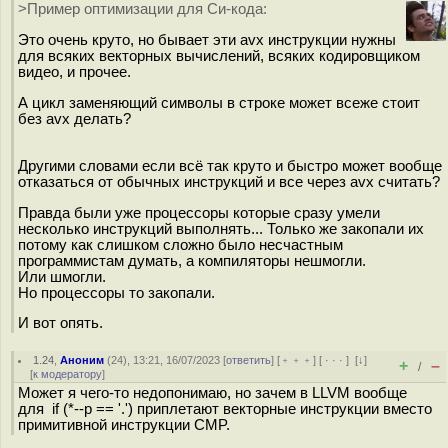
>Пример оптимизации для Си-кода:
Это очень круто, но бывает эти avx инструкции нужны
для всяких векторных вычислений, всяких кодировщиком
видео, и прочее.
А цикл заменяющий символы в строке может всеже стоит
без avx делать?
Другими словами если всё так круто и быстро может вообще
отказаться от обычных инструкций и все через avx считать?
Правда были уже процессоры которые сразу умели
несколько инструкций выполнять... Только же закопали их
потому как слишком сложно было несчастным
программистам думать, а компиляторы нешмогли.
Или шмогли.
Но процессоры то закопали.
И вот опять.
1.24
,
Аноним
(
24
), 13:21, 16/07/2023 [
ответить
] [
﹢﹢﹢
] [
· · ·
]
[
↓
]
+
–
/
[
к модератору
]
Может я чего-то недопонимаю, но зачем в LLVM вообще
для if (*--p == '.') приплетают векторные инструкции вместо
примитивной инструкции CMP.