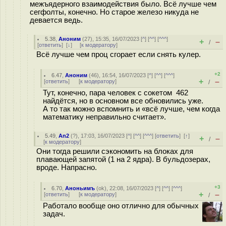
межъядерного взаимодействия было. Всё лучше чем
сегфолты, конечно. Но старое железо никуда не
девается ведь.
5.38
,
Аноним
(
27
), 15:35, 16/07/2023 [
^
] [
^^
] [
^^^
]
+
–
/
[
ответить
]
[
↓
] [
к модератору
]
Всё лучше чем проц сгорает если снять кулер.
+2
6.47
,
Аноним
(
46
), 16:54, 16/07/2023 [
^
] [
^^
] [
^^^
]
+
–
[
ответить
]
[
к модератору
]
/
Тут, конечно, пара человек с сокетом 462
найдётся, но в основном все обновились уже.
А то так можно вспомнить и «всё лучше, чем когда
математику неправильно считает».
5.49
,
An2
(
?
), 17:03, 16/07/2023 [
^
] [
^^
] [
^^^
] [
ответить
]
[
↑
]
+
–
/
[
к модератору
]
Они тогда решили сэкономить на блоках для
плавающей запятой (1 на 2 ядра). В бульдозерах,
вроде. Напрасно.
+3
6.70
,
Аноньимъ
(
ok
), 22:08, 16/07/2023 [
^
] [
^^
] [
^^^
]
+
–
[
ответить
]
[
к модератору
]
/
Работало вообще оно отлично для обычных
задач.