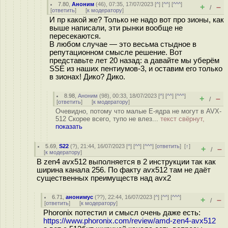
7.80
,
Аноним
(
46
), 07:35, 17/07/2023 [
^
] [
^^
] [
^^^
]
+
–
/
[
ответить
]
[
к модератору
]
И пр какой же? Только не надо вот про зионы, как
выше написали, эти рынки вообще не
пересекаются.
В любом случае — это весьма стыдное в
репутационном смысле решение. Вот
представьте лет 20 назад: а давайте мы уберём
SSE из наших пентиумов-3, и оставим его только
в зионах! Дико? Дико.
8.98
,
Аноним
(
98
), 00:33, 18/07/2023 [
^
] [
^^
] [
^^^
]
+
–
/
[
ответить
]
[
к модератору
]
Очевидно, потому что малые E-ядра не могут в AVX-
512 Скорее всего, тупо не влез...
текст свёрнут,
показать
5.69
,
S22
(
?
), 21:44, 16/07/2023 [
^
] [
^^
] [
^^^
] [
ответить
]
[
↑
]
+
–
/
[
к модератору
]
В zen4 avx512 выполняется в 2 инструкции так как
ширина канала 256. По факту avx512 там не даёт
существенных преимуществ над avx2
6.71
,
анонимус
(
??
), 22:44, 16/07/2023 [
^
] [
^^
] [
^^^
]
+
–
/
[
ответить
]
[
к модератору
]
Phoronix потестил и смысл очень даже есть:
https://www.phoronix.com/review/amd-zen4-avx512