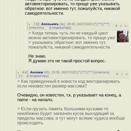
автовекторизировать, то проще уже указывать
обратное: вот именно тут, пожалуйста, никакой
самодеятельности.
7.62
,
Аноньимъ
(
ok
), 18:40, 16/07/2023 [
^
] [
^^
] [
^^^
]
+
–
/
[
ответить
]
[
к модератору
]
> Когда теперь чуть ли не каждый цикл
можно автовекторизировать, то проще уже
> указывать обратное: вот именно тут,
пожалуйста, никакой самодеятельности.
Не знаю.
Я думаю это не такой простой вопрос.
4.67
,
Аноним
(
65
), 19:39, 16/07/2023 [
^
] [
^^
] [
^^^
] [
ответить
]
+
–
/
[
↑
] [
к модератору
]
> Как приведенный в новости код векторизировать
если неизвестен размер массива?
Очевидно, он известен, т.к. p указывает на конец, а
name - на начало.
> Если грузить память большими кусками то
неизбежно будет захвачен кусок выходящий за
пределы массива, и тут могут всякие чудеса вообще
происходить.