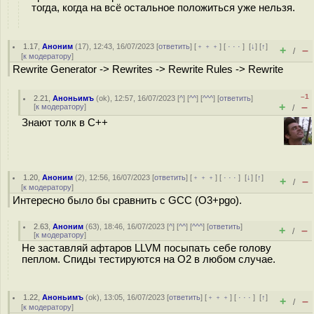
тогда, когда на всё остальное положиться уже нельзя.
1.17
,
Аноним
(
17
), 12:43, 16/07/2023 [
ответить
] [
﹢﹢﹢
] [
· · ·
]
[
↓
] [
↑
]
+
–
/
[
к модератору
]
Rewrite Generator -> Rewrites -> Rewrite Rules -> Rewrite
–1
2.21
,
Аноньимъ
(
ok
), 12:57, 16/07/2023 [
^
] [
^^
] [
^^^
] [
ответить
]
+
–
[
к модератору
]
/
Знают толк в С++
1.20
,
Аноним
(
2
), 12:56, 16/07/2023 [
ответить
] [
﹢﹢﹢
] [
· · ·
]
[
↓
] [
↑
]
+
–
/
[
к модератору
]
Интересно было бы сравнить с GCC (O3+pgo).
2.63
,
Аноним
(
63
), 18:46, 16/07/2023 [
^
] [
^^
] [
^^^
] [
ответить
]
+
–
/
[
к модератору
]
Не заставляй афтаров LLVM посыпать себе голову
пеплом. Спиды тестируются на O2 в любом случае.
1.22
,
Аноньимъ
(
ok
), 13:05, 16/07/2023 [
ответить
] [
﹢﹢﹢
] [
· · ·
]
[
↑
]
+
–
/
[
к модератору
]