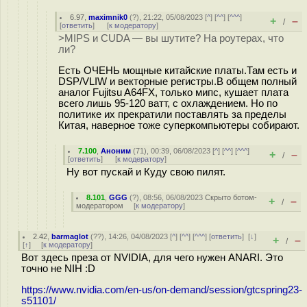
6.97
,
maximnik0
(
?
), 21:22, 05/08/2023 [
^
] [
^^
] [
^^^
]
+
–
/
[
ответить
]
[
к модератору
]
>MIPS и CUDA — вы шутите? На роутерах, что
ли?
Есть ОЧЕНЬ мощные китайские платы.Там есть и
DSP/VLIW и векторные регистры.В общем полный
аналог Fujitsu A64FX, только мипс, кушает плата
всего лишь 95-120 ватт, с охлаждением. Но по
политике их прекратили поставлять за пределы
Китая, наверное тоже суперкомпьютеры собирают.
7.100
,
Аноним
(
71
), 00:39, 06/08/2023 [
^
] [
^^
] [
^^^
]
+
–
/
[
ответить
]
[
к модератору
]
Ну вот пускай и Куду свою пилят.
8.101
,
GGG
(
?
), 08:56, 06/08/2023
Скрыто ботом-
+
–
/
модератором
[
к модератору
]
2.42
,
barmaglot
(
??
), 14:26, 04/08/2023 [
^
] [
^^
] [
^^^
] [
ответить
]
[
↓
]
+
–
/
[
↑
] [
к модератору
]
Вот здесь преза от NVIDIA, для чего нужен ANARI. Это
точно не NIH :D
https://www.nvidia.com/en-us/on-demand/session/gtcspring23-
s51101/