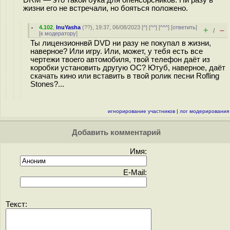
DRM — это такой бука для опенсорсников. Ни разу в
жизни его не встречали, но бояться положено.
4.102
,
InuYasha
(
??
), 19:37, 06/08/2023 [
^
] [
^^
] [
^^^
] [
ответить
]
+
–
/
[
к модератору
]
Ты лицензионнвй DVD ни разу не покупал в жизни,
наверное? Или игру. Или, может, у тебя есть все
чертежи твоего автомобиля, твой телефон даёт из
коробки установить другую ОС? Ютуб, наверное, даёт
скачать кино или вставить в твой ролик песни Rofling
Stones?...
игнорирование участников
|
лог модерирования
Добавить комментарий
Имя:
E-Mail:
Текст: