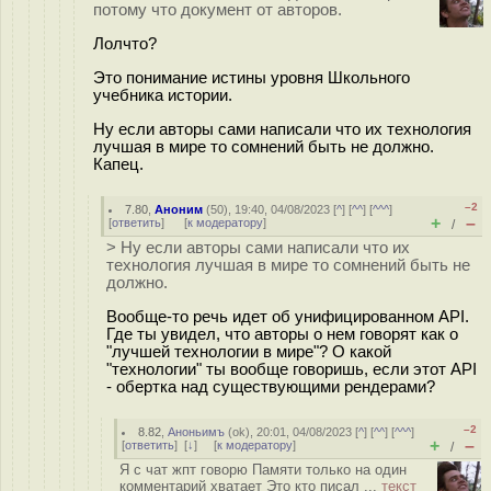
потому что документ от авторов.
Лолчто?
Это понимание истины уровня Школьного
учебника истории.
Ну если авторы сами написали что их технология
лучшая в мире то сомнений быть не должно.
Капец.
–2
7.80
,
Аноним
(
50
), 19:40, 04/08/2023 [
^
] [
^^
] [
^^^
]
+
–
[
ответить
]
[
к модератору
]
/
> Ну если авторы сами написали что их
технология лучшая в мире то сомнений быть не
должно.
Вообще-то речь идет об унифицированном API.
Где ты увидел, что авторы о нем говорят как о
"лучшей технологии в мире"? О какой
"технологии" ты вообще говоришь, если этот API
- обертка над существующими рендерами?
–2
8.82
,
Аноньимъ
(
ok
), 20:01, 04/08/2023 [
^
] [
^^
] [
^^^
]
+
–
[
ответить
]
[
↓
] [
к модератору
]
/
Я с чат жпт говорю Памяти только на один
комментарий хватает Это кто писал ...
текст