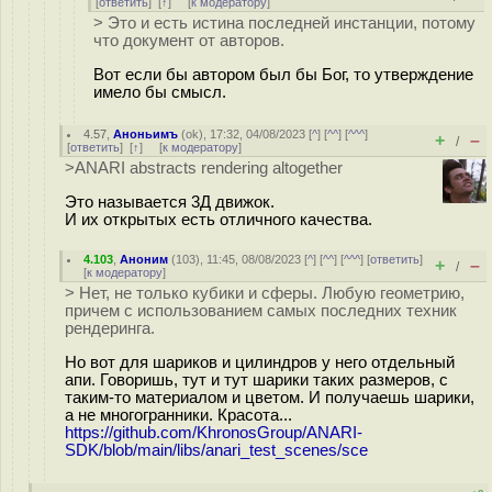
[
ответить
]
[
↑
] [
к модератору
]
> Это и есть истина последней инстанции, потому
что документ от авторов.
Вот если бы автором был бы Бог, то утверждение
имело бы смысл.
4.57
,
Аноньимъ
(
ok
), 17:32, 04/08/2023 [
^
] [
^^
] [
^^^
]
+
–
/
[
ответить
]
[
↑
] [
к модератору
]
>ANARI abstracts rendering altogether
Это называется 3Д движок.
И их открытых есть отличного качества.
4.103
,
Аноним
(
103
), 11:45, 08/08/2023 [
^
] [
^^
] [
^^^
] [
ответить
]
+
–
/
[
к модератору
]
> Нет, не только кубики и сферы. Любую геометрию,
причем с использованием самых последних техник
рендеринга.
Но вот для шариков и цилиндров у него отдельный
апи. Говоришь, тут и тут шарики таких размеров, с
таким-то материалом и цветом. И получаешь шарики,
а не многогранники. Красота...
https://github.com/KhronosGroup/ANARI-
SDK/blob/main/libs/anari_test_scenes/sce