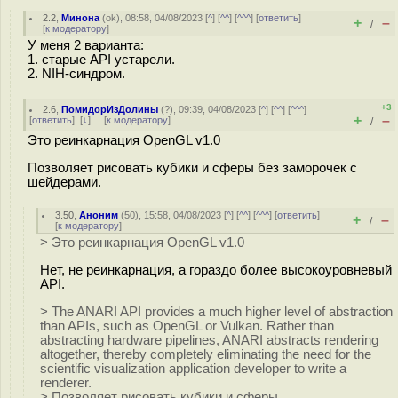
2.2
,
Минона
(
ok
), 08:58, 04/08/2023 [
^
] [
^^
] [
^^^
] [
ответить
]
+
–
/
[
к модератору
]
У меня 2 варианта:
1. старые API устарели.
2. NIH-синдром.
+3
2.6
,
ПомидорИзДолины
(
?
), 09:39, 04/08/2023 [
^
] [
^^
] [
^^^
]
+
–
[
ответить
]
[
↓
] [
к модератору
]
/
Это реинкарнация OpenGL v1.0
Позволяет рисовать кубики и сферы без заморочек с
шейдерами.
3.50
,
Аноним
(
50
), 15:58, 04/08/2023 [
^
] [
^^
] [
^^^
] [
ответить
]
+
–
/
[
к модератору
]
> Это реинкарнация OpenGL v1.0
Нет, не реинкарнация, а гораздо более высокоуровневый
API.
> The ANARI API provides a much higher level of abstraction
than APIs, such as OpenGL or Vulkan. Rather than
abstracting hardware pipelines, ANARI abstracts rendering
altogether, thereby completely eliminating the need for the
scientific visualization application developer to write a
renderer.
> Позволяет рисовать кубики и сферы