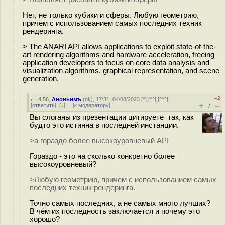
Нет, не только кубики и сферы. Любую геометрию,
причем с использованием самых последних техник
рендеринга.
> The ANARI API allows applications to exploit state-of-the-
art rendering algorithms and hardware acceleration, freeing
application developers to focus on core data analysis and
visualization algorithms, graphical representation, and scene
generation.
–2
4.56
,
Аноньимъ
(
ok
), 17:31, 04/08/2023 [
^
] [
^^
] [
^^^
]
+
–
[
ответить
]
[
↓
] [
к модератору
]
/
Вы слоганы из презентации цитируете так, как
будто это истинна в последней инстанции.
>а гораздо более высокоуровневый API
Гораздо - это на сколько конкретно более
высокоуровневый?
>Любую геометрию, причем с использованием самых
последних техник рендеринга.
Точно самых последних, а не самых много лучших?
В чём их последность заключается и почему это
хорошо?