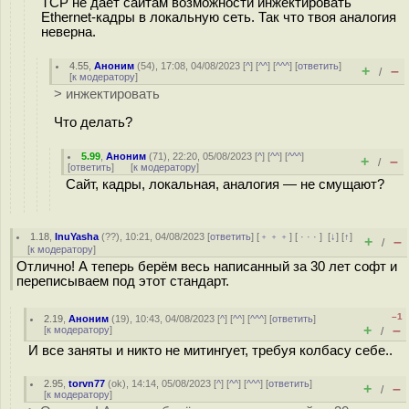
TCP не даёт сайтам возможности инжектировать
Ethernet-кадры в локальную сеть. Так что твоя аналогия
неверна.
4.55
,
Аноним
(
54
), 17:08, 04/08/2023 [
^
] [
^^
] [
^^^
] [
ответить
]
+
–
/
[
к модератору
]
> инжектировать
Что делать?
5.99
,
Аноним
(
71
), 22:20, 05/08/2023 [
^
] [
^^
] [
^^^
]
+
–
/
[
ответить
]
[
к модератору
]
Сайт, кадры, локальная, аналогия — не смущают?
1.18
,
InuYasha
(
??
), 10:21, 04/08/2023 [
ответить
] [
﹢﹢﹢
] [
· · ·
]
[
↓
] [
↑
]
+
–
/
[
к модератору
]
Отлично! А теперь берём весь написанный за 30 лет софт и
переписываем под этот стандарт.
–1
2.19
,
Аноним
(
19
), 10:43, 04/08/2023 [
^
] [
^^
] [
^^^
] [
ответить
]
+
–
[
к модератору
]
/
И все заняты и никто не митингует, требуя колбасу себе..
2.95
,
torvn77
(
ok
), 14:14, 05/08/2023 [
^
] [
^^
] [
^^^
] [
ответить
]
+
–
/
[
к модератору
]