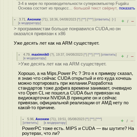
3-4 в мире по производительности суперкомпьютер Fugaku
Основа состоит из процесс...
большой текст свёрнут,
показать
3.71
,
Аноним
(
71
), 18:36, 04/08/2023 [
^
] [
^^
] [
^^^
] [
ответить
]
[
↑
]
+
–
/
[
к модератору
]
> программистам больше понравился CUDA,но он
оказался привязан к x86
Уже десять лет как на ARM существует.
4.79
,
maximnik0
(
?
), 19:37, 04/08/2023 [
^
] [
^^
] [
^^^
] [
ответить
]
+
–
/
[
к модератору
]
>Уже десять лет как на ARM существует.
Хорошо, а на Mips,Power Pc ? Это я к примеру сказал,
я знаю что сейчас CUDA открытый и его куда хочешь
можно портировать при желании.Разработка
стандартов тоже дофига времени занимает, очевидно
что Open CL не пошел,а CUDA был привязан на
видиокарточки NVIDIA.В принципе он и сейчас
привязан, официальной реализации от АМД нету по
какой-то причине.
5.96
,
Аноним
(
71
), 19:51, 05/08/2023 [
^
] [
^^
] [
^^^
]
+
–
/
[
ответить
]
[
к модератору
]
PowerPC тоже есть. MIPS и CUDA — вы шутите? На
роутерах, что ли?