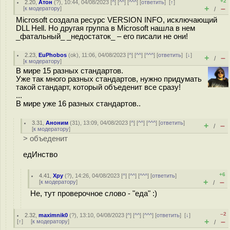
+2
2.20
,
Атон
(
?
), 10:44, 04/08/2023 [
^
] [
^^
] [
^^^
] [
ответить
]
[
↑
]
+
–
[
к модератору
]
/
Microsoft создала ресурс VERSION INFO, исключающий
DLL Hell. Но другая группа в Microsoft нашла в нем
_фатальный_ _недостаток_ – его писали не они!
2.23
,
EuPhobos
(
ok
), 11:06, 04/08/2023 [
^
] [
^^
] [
^^^
] [
ответить
]
[
↓
]
+
–
/
[
к модератору
]
В мире 15 разных стандартов.
Уже так много разных стандартов, нужно придумать
такой стандарт, который объеденит все сразу!
...
В мире уже 16 разных стандартов..
3.31
,
Аноним
(
31
), 13:09, 04/08/2023 [
^
] [
^^
] [
^^^
] [
ответить
]
+
–
/
[
к модератору
]
> объеденит
едИнство
+6
4.41
,
Хру
(
?
), 14:26, 04/08/2023 [
^
] [
^^
] [
^^^
] [
ответить
]
+
–
[
к модератору
]
/
Не, тут проверочное слово - "еда" :)
–2
2.32
,
maximnik0
(
?
), 13:10, 04/08/2023 [
^
] [
^^
] [
^^^
] [
ответить
]
[
↓
]
+
–
[
↑
] [
к модератору
]
/