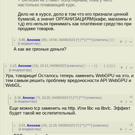
> Биткоин не станет популярным, пока у него
настолько плавающий курс.
Дело не в курсе, дело в том что его признали ценной
бумагой, а значит ОРГАНИЗАЦИЯМ(кафе, магазины и
т.д) его нельзя принимать как платёжное средство при
продаже товаров.
3.46
,
Аноним
(
46
), 14:56, 04/08/2023 [
^
] [
^^
] [
^^^
] [
ответить
]
[
↑
]
+
–
/
[
к модератору
]
А как же грязные деньги?
1.13
,
Аноним
(
13
), 10:13, 04/08/2023 [
ответить
] [
﹢﹢﹢
] [
· · ·
]
[
↓
] [
↑
]
+
–
/
[
к модератору
]
Ура, товарищи! Осталось теперь заменить WebGPU на это, и
тем самым решить проблему вредоносности API WebGPU и
WebGL.
+1
2.16
,
Анонус
(
?
), 10:20, 04/08/2023 [
^
] [
^^
] [
^^^
] [
ответить
]
+
–
[
к модератору
]
/
Еще можно tcp заменить на http. Или libc на libvlc. Эффект
будет такой же ослепительный.
–1
3.24
,
Аноним
(
24
), 11:29, 04/08/2023 [
^
] [
^^
] [
^^^
] [
ответить
]
+
–
[
к модератору
]
/