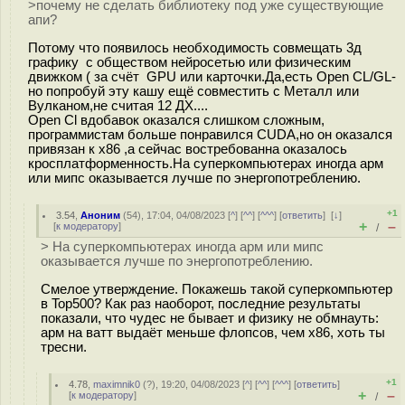
>почему не сделать библиотеку под уже существующие
апи?
Потому что появилось необходимость совмещать 3д
графику с обществом нейросетью или физическим
движком ( за счёт GPU или карточки.Да,есть Open CL/GL-
но попробуй эту кашу ещё совместить с Металл или
Вулканом,не считая 12 ДХ....
Open Cl вдобавок оказался слишком сложным,
программистам больше понравился CUDA,но он оказался
привязан к x86 ,а сейчас востребованна оказалось
кросплатформенность.На суперкомпьютерах иногда арм
или мипс оказывается лучше по энергопотреблению.
+1
3.54
,
Аноним
(
54
), 17:04, 04/08/2023 [
^
] [
^^
] [
^^^
] [
ответить
]
[
↓
]
+
–
[
к модератору
]
/
> На суперкомпьютерах иногда арм или мипс
оказывается лучше по энергопотреблению.
Смелое утверждение. Покажешь такой суперкомпьютер
в Top500? Как раз наоборот, последние результаты
показали, что чудес не бывает и физику не обмнауть:
арм на ватт выдаёт меньше флопсов, чем x86, хоть ты
тресни.
+1
4.78
,
maximnik0
(
?
), 19:20, 04/08/2023 [
^
] [
^^
] [
^^^
] [
ответить
]
+
–
[
к модератору
]
/