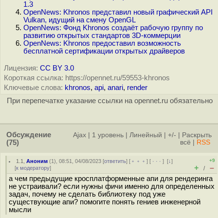
1.3
OpenNews: Khronos представил новый графический API
Vulkan, идущий на смену OpenGL
OpenNews: Фонд Khronos создаёт рабочую группу по
развитию открытых стандартов 3D-коммерции
OpenNews: Khronos предоставил возможность
бесплатной сертификации открытых драйверов
Лицензия:
CC BY 3.0
Короткая ссылка: https://opennet.ru/59553-khronos
Ключевые слова:
khronos
,
api
,
anari
,
render
При перепечатке указание ссылки на opennet.ru обязательно
Обсуждение
Ajax
|
1 уровень
|
Линейный
|
+/-
|
Раскрыть
(75)
всё
|
RSS
+9
1.1
,
Аноним
(
1
), 08:51, 04/08/2023 [
ответить
] [
﹢﹢﹢
] [
· · ·
]
[
↓
]
+
–
[
к модератору
]
/
а чем предыдущие кросплатформенные апи для рендеринга
не устраивали? если нужны фичи именно для определенных
задач, почему не сделать библиотеку под уже
существующие апи? помогите понять гениев инженерной
мысли