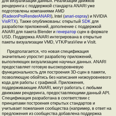
для визуализации данных. Реализации движков
рендеринга с поддержкой стандарта ANARI уже
подготовлены компаниями AMD
(
RadeonProRenderANARI
), Intel (
anari-ospray
) и NVIDIA
VisRTX
). Также опубликованы: открытый
SDK
для
разработки приложений, дополнение с поддержкой
ANARI для пакета Blender и
генератор
сцен в формате
USD. Поддержка ANARI интегрирована в открытые
пакеты визуализации VMD, VTK/ParaView и VisIt.
Предполагается, что новая спецификация
значительно упростит разработку приложений,
выполняющих визуализацию научных данных. ANARI
предоставляет готовую высокоуровневую
функциональность для построения 3D-сцен в памяти,
позволяющую обойтись без написания низкоуровневого
кода для работы с графикой. Приложения,
поддерживающие ANARI, могут работать с любыми
движками рендеринга, предоставляющими данный API.
Спецификация разработана в соответствии с
принципами построения открытых стандартов и
учитывает пожелания сообщества (например, в ответ на
предложения из сообщества добавлена поддержка