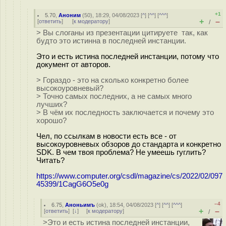
+1
5.70
,
Аноним
(
50
), 18:29, 04/08/2023 [
^
] [
^^
] [
^^^
]
+
–
[
ответить
]
[
к модератору
]
/
> Вы слоганы из презентации цитируете так, как
будто это истинна в последней инстанции.
Это и есть истина последней инстанции, потому что
документ от авторов.
> Гораздо - это на сколько конкретно более
высокоуровневый?
> Точно самых последних, а не самых много
лучших?
> В чём их последность заключается и почему это
хорошо?
Чел, по ссылкам в новости есть все - от
высокоуровневых обзоров до стандарта и конкретно
SDK. В чем твоя проблема? Не умеешь гуглить?
Читать?
https://www.computer.org/csdl/magazine/cs/2022/02/097
45399/1CagG6O5e0g
–4
6.75
,
Аноньимъ
(
ok
), 18:54, 04/08/2023 [
^
] [
^^
] [
^^^
]
+
–
[
ответить
]
[
↓
] [
к модератору
]
/
>Это и есть истина последней инстанции,