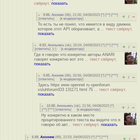
свёрнут,
показать
9.86
,
Аноним
(
86
), 21:00, 04/08/2023 [
^
] [
^^
] [
^^^
]
+
–
/
[
ответить
]
[
к модератору
]
То есть ты не понял, что имеется в виду движки,
которое этот API оборачивает, а ...
текст свёрнут,
показать
8.83
,
Аноньимъ
(
ok
), 20:04, 04/08/2023 [
^
] [
^^
] [
^^^
]
+
–
/
[
ответить
]
[
↑
] [
к модератору
]
Где я говорю что конкретно авторы ANARI
говорят конкретно вот это ...
текст свёрнут,
показать
9.85
,
Аноним
(
86
), 20:56, 04/08/2023 [
^
] [
^^
] [
^^^
]
+
–
/
[
ответить
]
[
к модератору
]
Здесь https www opennet ru openforum
vsluhforumID3 131171 html 75 ...
текст свёрнут,
показать
10.88
,
Аноньимъ
(
ok
), 21:56, 04/08/2023 [
^
]
+
–
/
[
^^
] [
^^^
] [
ответить
]
[
к модератору
]
Ну конкретно в каком месте
процитированного текста вы видите что я
говорю об авт...
текст свёрнут,
показать
6.89
,
Аноним
(
89
), 22:53, 04/08/2023 [
^
] [
^^
] [
^^^
]
+
–
/