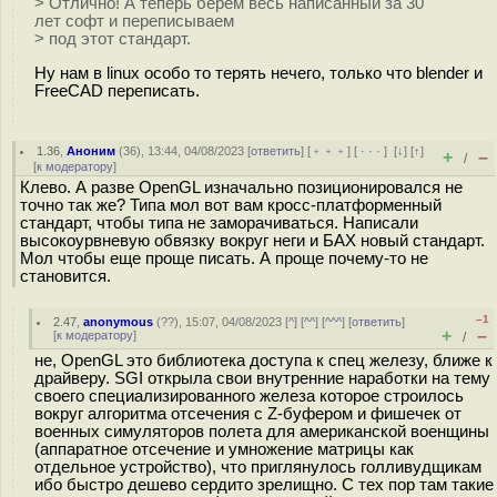
> Отлично! А теперь берём весь написанный за 30
лет софт и переписываем
> под этот стандарт.
Ну нам в linux особо то терять нечего, только что blender и
FreeCAD переписать.
1.36
,
Аноним
(
36
), 13:44, 04/08/2023 [
ответить
] [
﹢﹢﹢
] [
· · ·
]
[
↓
] [
↑
]
+
–
/
[
к модератору
]
Клево. А разве OpenGL изначально позиционировался не
точно так же? Типа мол вот вам кросс-платформенный
стандарт, чтобы типа не заморачиваться. Написали
высокоурвневую обвязку вокруг неги и БАХ новый стандарт.
Мол чтобы еще проще писать. А проще почему-то не
становится.
–1
2.47
,
anonymous
(
??
), 15:07, 04/08/2023 [
^
] [
^^
] [
^^^
] [
ответить
]
+
–
[
к модератору
]
/
не, OpenGL это библиотека доступа к спец железу, ближе к
драйверу. SGI открыла свои внутренние наработки на тему
своего специализированного железа которое строилось
вокруг алгоритма отсечения с Z-буфером и фишечек от
военных симуляторов полета для американской военщины
(аппаратное отсечение и умножение матрицы как
отдельное устройство), что приглянулось голливудщикам
ибо быстро дешево сердито зрелищно. С тех пор там такие