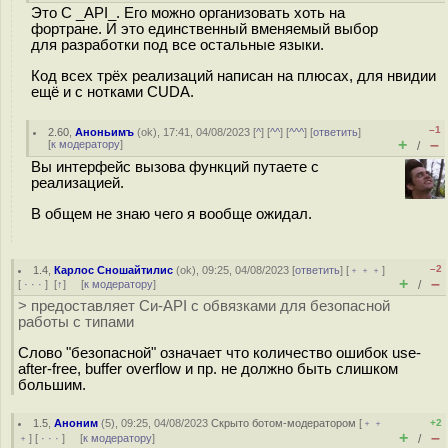
Это C _API_. Его можно организовать хоть на
фортране. И это единственный вменяемый выбор
для разработки под все остальные языки.
Код всех трёх реализаций написан на плюсах, для нвидии
ещё и с нотками CUDA.
–1
2.60
,
Аноньимъ
(
ok
), 17:41, 04/08/2023 [
^
] [
^^
] [
^^^
] [
ответить
]
+
–
[
к модератору
]
/
Вы интерфейс вызова функций путаете с
реализацией.
В общем не знаю чего я вообще ожидал.
–2
1.4
,
Карлос Сношайтилис
(
ok
), 09:25, 04/08/2023 [
ответить
] [
﹢﹢﹢
]
+
–
[
· · ·
]
[
↑
] [
к модератору
]
/
> предоставляет Си-API с обвязками для безопасной
работы с типами
Слово "безопасной" означает что количество ошибок use-
after-free, buffer overflow и пр. не должно быть слишком
большим.
1.5
,
Аноним
(
5
), 09:25, 04/08/2023
Скрыто ботом-модератором
[
﹢﹢
+2
+
–
﹢
] [
· · ·
] [
к модератору
]
/