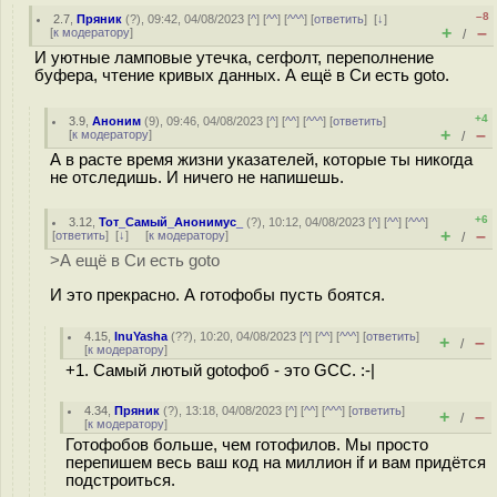
–8
2.7
,
Пряник
(
?
), 09:42, 04/08/2023 [
^
] [
^^
] [
^^^
] [
ответить
]
[
↓
]
+
–
[
к модератору
]
/
И уютные ламповые утечка, сегфолт, переполнение
буфера, чтение кривых данных. А ещё в Си есть goto.
+4
3.9
,
Аноним
(
9
), 09:46, 04/08/2023 [
^
] [
^^
] [
^^^
] [
ответить
]
+
–
[
к модератору
]
/
А в расте время жизни указателей, которые ты никогда
не отследишь. И ничего не напишешь.
+6
3.12
,
Тот_Самый_Анонимус_
(
?
), 10:12, 04/08/2023 [
^
] [
^^
] [
^^^
]
+
–
[
ответить
]
[
↓
] [
к модератору
]
/
>А ещё в Си есть goto
И это прекрасно. А готофобы пусть боятся.
4.15
,
InuYasha
(
??
), 10:20, 04/08/2023 [
^
] [
^^
] [
^^^
] [
ответить
]
+
–
/
[
к модератору
]
+1. Самый лютый gotoфоб - это GCC. :-|
4.34
,
Пряник
(
?
), 13:18, 04/08/2023 [
^
] [
^^
] [
^^^
] [
ответить
]
+
–
/
[
к модератору
]
Готофобов больше, чем готофилов. Мы просто
перепишем весь ваш код на миллион if и вам придётся
подстроиться.