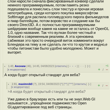
слои наросли сначала фиксированный конвеер сделали
немного программируемым, потом память резко
подешевела и понеслись слои текстур и прочая игровая
непотребщина, среди которого покупка микрософтом
SoftImage для распила голливудского пирога фильмоделов
и пиар билгейцом, потом воровство и создание как бы
своего Direct3D. А с полностью программируемыми
шейдерами вообще камня на камне не осталось от OpenGL
1.0, одно название. Так что вулкан более честный и
близкий к современным реалиям. А эта хреновина
сабжевая это просто очередной виток коммюнити вокруг
Блендера на тему а не сделать ли что то крутое и модно,е
чтобы питонистам было удобно молодежно. Может и
выгорит.
+1
1.43
,
Аноним
(
46
), 14:45, 04/08/2023 [
ответить
] [
﹢﹢﹢
] [
· · ·
]
[
↑
]
+
–
[
к модератору
]
/
А когда будет открытый стандарт для веба?
2.81
,
maximnik0
(
?
), 19:54, 04/08/2023 [
^
] [
^^
] [
^^^
] [
ответить
]
[
↓
]
+
–
/
[
к модератору
]
>А когда будет открытый стандарт для веба?
Уже давно в браузерах есть или ты не знал.Web Gl
называется , упрощённое подмножество Open
Gl,адаптированное под веб страницы.