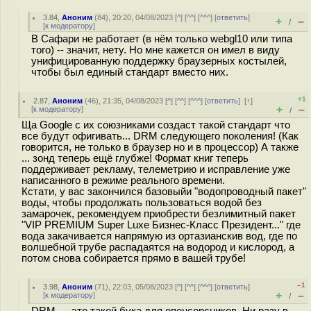
3.84
,
Аноним
(
84
), 20:20, 04/08/2023 [
^
] [
^^
] [
^^^
] [
ответить
]
+
–
/
[
к модератору
]
В Сафари не работает (в нём только webgl10 или типа
того) -- значит, нету. Но мне кажется он имел в виду
унифицированную поддержку браузерных костылей,
чтобы был единый стандарт вместо них.
+1
2.87
,
Аноним
(
46
), 21:35, 04/08/2023 [
^
] [
^^
] [
^^^
] [
ответить
]
[
↑
]
+
–
[
к модератору
]
/
Ща Google с их союзниками создаст такой стандарт что
все будут офигивать... DRM следующего поколения! (Как
говорится, не только в браузер но и в процессор) А также
... зонд теперь ещё глубже! Формат книг теперь
поддерживает рекламу, телеметрию и исправление уже
написанного в режиме реального времени.
Кстати, у вас закончился базовыйи "водопроводный пакет"
воды, чтобы продолжать пользоваться водой без
замарочек, рекомендуем приобрести безлимитный пакет
"VIP PREMIUM Super Luxe Бизнес-Класс Президент..." где
вода закачивается напрямую из ортазианскив вод, где по
волшебной трубе распадаятся на водород и кислород, а
потом снова собирается прямо в вашей трубе!
–1
3.98
,
Аноним
(
71
), 22:03, 05/08/2023 [
^
] [
^^
] [
^^^
] [
ответить
]
+
–
[
к модератору
]
/