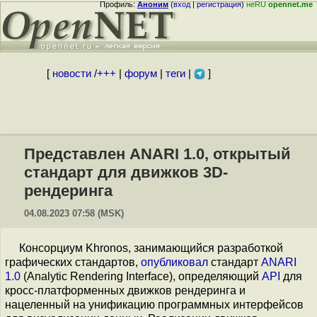
Профиль:
Аноним
(
вход
|
регистрация
)
неRU
opennet.me
[
новости
/
+++
|
форум
|
теги
|
]
Представлен ANARI 1.0, открытый
стандарт для движков 3D-
рендеринга
04.08.2023 07:58 (MSK)
Консорциум Khronos, занимающийся разработкой
графических стандартов,
опубликовал
стандарт
ANARI
1.0
(Analytic Rendering Interface), определяющий
API
для
кросс-платформенных движков рендеринга и
нацеленный на унификацию программных интерфейсов