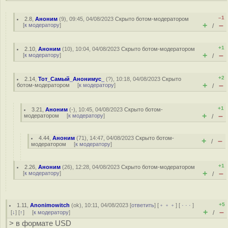
–1
2.8
,
Аноним
(
9
), 09:45, 04/08/2023
Скрыто ботом-модератором
+
–
[
к модератору
]
/
+1
2.10
,
Аноним
(
10
), 10:04, 04/08/2023
Скрыто ботом-модератором
+
–
[
к модератору
]
/
+2
2.14
,
Тот_Самый_Анонимус_
(
?
), 10:18, 04/08/2023
Скрыто
+
–
ботом-модератором
[
к модератору
]
/
+1
3.21
,
Аноним
(
-
), 10:45, 04/08/2023
Скрыто ботом-
+
–
модератором
[
к модератору
]
/
4.44
,
Аноним
(
71
), 14:47, 04/08/2023
Скрыто ботом-
+
–
/
модератором
[
к модератору
]
+1
2.26
,
Аноним
(
26
), 12:28, 04/08/2023
Скрыто ботом-модератором
+
–
[
к модератору
]
/
+5
1.11
,
Anonimowitch
(
ok
), 10:11, 04/08/2023 [
ответить
] [
﹢﹢﹢
] [
· · ·
]
+
–
[
↓
] [
↑
] [
к модератору
]
/
> в формате USD