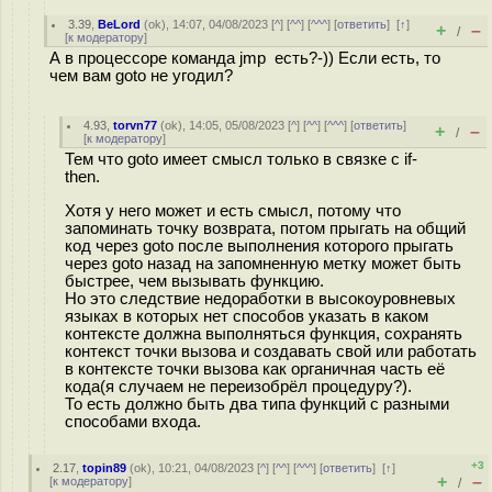
3.39
,
BeLord
(
ok
), 14:07, 04/08/2023 [
^
] [
^^
] [
^^^
] [
ответить
]
[
↑
]
+
–
/
[
к модератору
]
А в процессоре команда jmp есть?-)) Если есть, то
чем вам goto не угодил?
4.93
,
torvn77
(
ok
), 14:05, 05/08/2023 [
^
] [
^^
] [
^^^
] [
ответить
]
+
–
/
[
к модератору
]
Тем что goto имеет смысл только в связке с if-
then.
Хотя у него может и есть смысл, потому что
запоминать точку возврата, потом прыгать на общий
код через goto после выполнения которого прыгать
через goto назад на запомненную метку может быть
быстрее, чем вызывать функцию.
Но это следствие недоработки в высокоуровневых
языках в которых нет способов указать в каком
контексте должна выполняться функция, сохранять
контекст точки вызова и создавать свой или работать
в контексте точки вызова как органичная часть её
кода(я случаем не переизобрёл процедуру?).
То есть должно быть два типа функций с разными
способами входа.
+3
2.17
,
topin89
(
ok
), 10:21, 04/08/2023 [
^
] [
^^
] [
^^^
] [
ответить
]
[
↑
]
+
–
[
к модератору
]
/