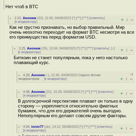
Нет чтоб в BTC
2.22
,
Аноним
(
22
), 11:05, 04/08/2023 [
^
] [
^^
] [
^^^
] [
ответить
]
+
–
/
[
к модератору
]
Как не грустно признавать, но выбор правильный. Мир
очень неохотно переходит на формат BTC несмотря на все
его преимущества перед форматом USD.
3.25
,
Аноним
(
25
), 12:04, 04/08/2023 [
^
] [
^^
] [
^^^
] [
ответить
]
[
↓
]
+
–
/
[
к модератору
]
Биткоин не станет популярным, пока у него настолько
плавающий курс.
–1
4.28
,
Аноним
(
-
), 12:36, 04/08/2023
Скрыто ботом-
+
–
модератором
[
к модератору
]
/
4.48
,
Аноним
(
22
), 15:28, 04/08/2023 [
^
] [
^^
] [
^^^
] [
ответить
]
+
–
/
[
к модератору
]
В долгосрочной перспективе плавает он только в одну
сторону — укрепляется относительно фиатных
бумажек, что для его держателей очень выгодно.
Непопулярным его делают совсем другие факторы.
4.94
,
torvn77
(
ok
), 14:12, 05/08/2023 [
^
] [
^^
] [
^^^
] [
ответить
]
+
–
/
[
к модератору
]