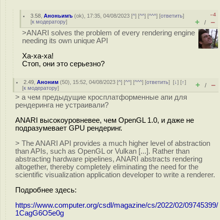
–4
3.58
,
Аноньимъ
(
ok
), 17:35, 04/08/2023 [
^
] [
^^
] [
^^^
] [
ответить
]
+
–
[
к модератору
]
/
>ANARI solves the problem of every rendering engine
needing its own unique API
Ха-ха-ха!
Стоп, они это серьезно?
2.49
,
Аноним
(
50
), 15:52, 04/08/2023 [
^
] [
^^
] [
^^^
] [
ответить
]
[
↓
] [
↑
]
+
–
/
[
к модератору
]
> а чем предыдущие кросплатформенные апи для
рендеринга не устраивали?
ANARI высокоуровневее, чем OpenGL 1.0, и даже не
подразумевает GPU рендеринг.
> The ANARI API provides a much higher level of abstraction
than APIs, such as OpenGL or Vulkan [...]. Rather than
abstracting hardware pipelines, ANARI abstracts rendering
altogether, thereby completely eliminating the need for the
scientific visualization application developer to write a renderer.
Подробнее здесь:
https://www.computer.org/csdl/magazine/cs/2022/02/09745399/
1CagG6O5e0g