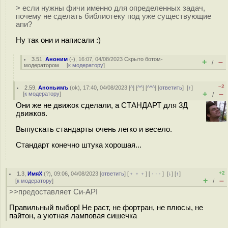
> если нужны фичи именно для определенных задач,
почему не сделать библиотеку под уже существующие
апи?
Ну так они и написали :)
3.51
,
Аноним
(
-
), 16:07, 04/08/2023
Скрыто ботом-
+
–
/
модератором
[
к модератору
]
–2
2.59
,
Аноньимъ
(
ok
), 17:40, 04/08/2023 [
^
] [
^^
] [
^^^
] [
ответить
]
[
↑
]
+
–
[
к модератору
]
/
Они же не движок сделали, а СТАНДАРТ для 3Д
движков.
Выпускать стандарты очень легко и весело.
Стандарт конечно штука хорошая...
+2
1.3
,
ИмяХ
(
?
), 09:06, 04/08/2023 [
ответить
] [
﹢﹢﹢
] [
· · ·
]
[
↓
] [
↑
]
+
–
[
к модератору
]
/
>>предоставляет Си-API
Правильный выбор! Не раст, не фортран, не плюсы, не
пайтон, а уютная ламповая cишечка