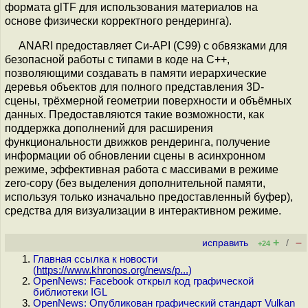
формата glTF для использования материалов на
основе физически корректного рендеринга).
ANARI предоставляет Си-API (C99) с обвязками для
безопасной работы с типами в коде на C++,
позволяющими создавать в памяти иерархические
деревья объектов для полного представления 3D-
сцены, трёхмерной геометрии поверхности и объёмных
данных. Предоставляются такие возможности, как
поддержка дополнений для расширения
функциональности движков рендеринга, получение
информации об обновлении сцены в асинхронном
режиме, эффективная работа с массивами в режиме
zero-copy (без выделения дополнительной памяти,
используя только изначально предоставленный буфер),
средства для визуализации в интерактивном режиме.
+
–
исправить
/
+24
Главная ссылка к новости
(
https://www.khronos.org/news/p...
)
OpenNews: Facebook открыл код графической
библиотеки IGL
OpenNews: Опубликован графический стандарт Vulkan