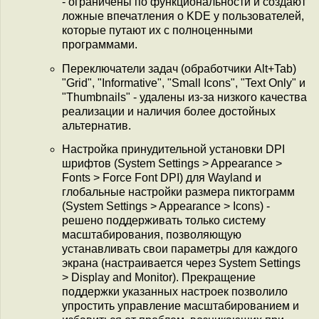
- ограничены по функциональности и создают
ложные впечатления о KDE у пользователей,
которые путают их с полноценными
программами.
Переключатели задач (обработчики Alt+Tab)
"Grid", "Informative", "Small Icons", "Text Only" и
"Thumbnails" - удалены из-за низкого качества
реализации и наличия более достойных
альтернатив.
Настройка принудительной установки DPI
шрифтов (System Settings > Appearance >
Fonts > Force Font DPI) для Wayland и
глобальные настройки размера пиктограмм
(System Settings > Appearance > Icons) -
решено поддерживать только систему
масштабирования, позволяющую
устанавливать свои параметры для каждого
экрана (настраивается через System Settings
> Display and Monitor). Прекращение
поддержки указанных настроек позволило
упростить управление масштабированием и