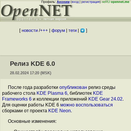
Профиль:
Аноним
(
вход
|
регистрация
)
неRU
opennet.me
[
новости
/
+++
|
форум
|
теги
|
]
Релиз KDE 6.0
28.02.2024 17:20 (MSK)
После года разработки
опубликован
релиз среды
рабочего стола
KDE Plasma 6
, библиотек
KDE
Frameworks 6
и коллекции приложений
KDE Gear 24.02
.
Для оценки работы KDE 6
можно воспользоваться
сборками от проекта
KDE Neon
.
Основные изменения: