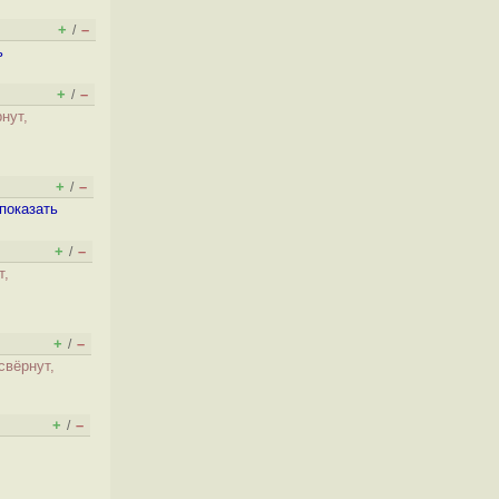
+
–
/
ь
+
–
/
нут,
+
–
/
показать
+
–
/
т,
+
–
/
свёрнут,
+
–
/