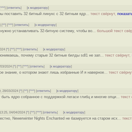
[
^^^
] [
ответить
]
[
к модератору
]
ы поставить 32 битный линукс с 32 битным ядр...
текст свёрнут,
показат
] [
^^
] [
^^^
] [
ответить
]
[
к модератору
]
 нужно устанавливать 32-битную систему, чтобы во...
большой текст свёр
024 [
^
] [
^^
] [
^^^
] [
ответить
]
[
к модератору
]
понимаешь, почему старые 32 битные билды sdl1 не зап...
текст свёрнут,
/03/2024 [
^
] [
^^
] [
^^^
] [
ответить
]
[
к модератору
]
ное знание, о котором знают лишь избранные И я наверное...
текст свёрну
9, 28/03/2024 [
^
] [
^^
] [
^^^
] [
ответить
]
[
к модератору
]
 быть ядро собранное с поддержкой легаси глибц и многие опци...
текст 
 13:25, 04/04/2024 [
^
] [
^^
] [
^^^
] [
ответить
]
[
к модератору
]
стно, Newerwinter Nights Enchanted не базируется на старом исх...
текст