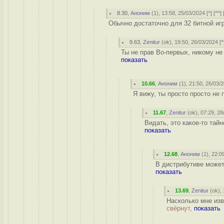
8.30
,
Аноним
(
1
), 13:58, 25/03/2024 [
^
] [
^^
] 
Обычно достаточно для 32 битной игр
9.63
,
Zenitur
(
ok
), 19:50, 26/03/2024 [
^
Ты не прав Во-первых, никому не
показать
10.66
,
Аноним
(
1
), 21:50, 26/03/2
Я вижу, ты просто просто не 
11.67
,
Zenitur
(
ok
), 07:29, 28
Видать, это какое-то тай
показать
12.68
,
Аноним
(
1
), 22:0
В дистрибутиве может
показать
13.69
,
Zenitur
(
ok
),
Насколько мне изве
свёрнут,
показать