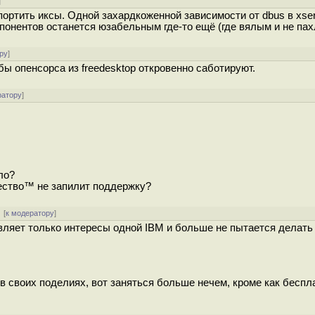
]
портить иксы. Одной захардкоженной зависимости от dbus в xse
мпонентов останется юзабельным где-то ещё (где вялым и не пах
ру
]
бы опенсорса из freedesktop откровенно саботируют.
ратору
]
ло?
щество™ не запилит поддержку?
 [
к модератору
]
авляет только интересы одной IBM и больше не пытается делать 
 своих поделиях, вот заняться больше нечем, кроме как беспл