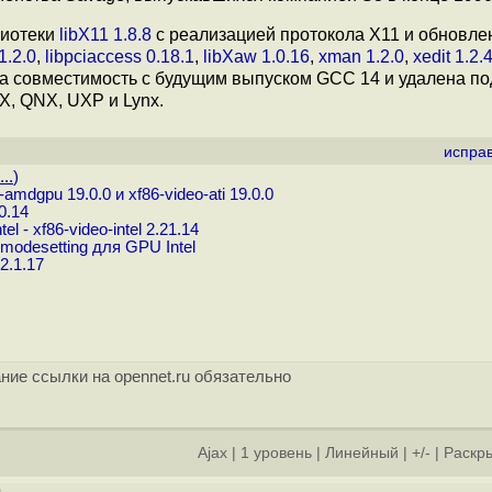
лиотеки
libX11 1.8.8
с реализацией протокола X11 и обновле
1.2.0
,
libpciaccess 0.18.1
,
libXaw 1.0.16
,
xman 1.2.0
,
xedit 1.2.
на совместимость с будущим выпуском GCC 14 и удалена п
X, QNX, UXP и Lynx.
испра
..
)
dgpu 19.0.0 и xf86-video-ati 19.0.0
0.14
- xf86-video-intel 2.21.14
modesetting для GPU Intel
2.1.17
ние ссылки на opennet.ru обязательно
Ajax
|
1 уровень
|
Линейный
|
+/-
|
Раскры