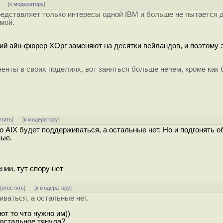
]
[
к модератору
]
 представляет только интересы одной IBM и больше не пытается 
мой.
ий айн-фюрер ХОрг заменяют на десятки вейландов, и поэтому 
енты в своих поделиях, вот заняться больше нечем, кроме как 
етить
]
[
к модератору
]
что AIX будет поддерживаться, а остальные нет. Но и подгонять 
ные.
ии, тут спору нет
 [
ответить
]
[
к модератору
]
иваться, а остальные нет.
т то что нужно им))
 остальное тянула?