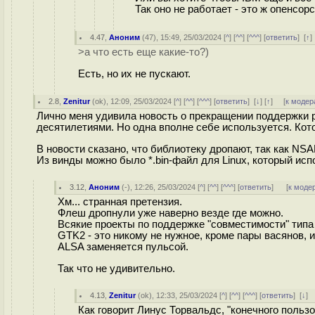
Так оно не работает - это ж опенсор
4.47
,
Аноним
(
47
), 15:49, 25/03/2024 [
^
] [
^^
] [
^^^
] [
ответить
]
[
↑
>а что есть еще какие-то?)
Есть, но их не пускают.
2.8
,
Zenitur
(
ok
), 12:09, 25/03/2024 [
^
] [
^^
] [
^^^
] [
ответить
]
[
↓
] [
↑
] [
к модер
Лично меня удивила новость о прекращении поддержки 
десятилетиями. Но одна вполне себе используется. Кот
В новости сказано, что библиотеку дропают, так как NSA
Из винды можно было *.bin-файл для Linux, который ис
3.12
,
Аноним
(
-
), 12:26, 25/03/2024 [
^
] [
^^
] [
^^^
] [
ответить
]
[
к моде
Хм... странная претензия.
Флеш дропнули уже наверно везде где можно.
Всякие проекты по поддержке "совместимости" типа
GTK2 - это никому не нужное, кроме пары васянов, 
ALSA заменяется пульсой.
Так что не удивительно.
4.13
,
Zenitur
(
ok
), 12:33, 25/03/2024 [
^
] [
^^
] [
^^^
] [
ответить
]
[
↓
]
Как говорит Линус Торвальдс, "конечного пользов