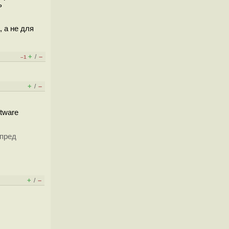
ь
 а не для
+
–
/
–1
+
–
/
tware
 пред
+
–
/