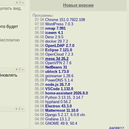
+
–
/
Новые версии
делать вид,
Программы:
07.08
Chrome 151.0.7922.108
07.08
WordPress 7.0.3
это будет
07.08
nmap 7.991
06.08
icewm 4.1
06.08
Deno 2.9.5
бесплатно
06.08
docker 29.7.2
06.08
OpenLDAP 2.7.0
06.08
Eclipse 7.121.0
06.08
OpenCloud 7.2.3
06.08
mesa 3d 26.2
05.08
OpenVPN 2.7.6
05.08
NetBeans 31
+
–
/
05.08
ublock 1.73.0
обновлять
05.08
gstreamer 1.28.6
05.08
PowerDNS 5.1.4
05.08
node.js 26.7.0
05.08
VSCode 1.132.0
05.08
home-assistant 2026.8.0
05.08
Python 3.13.15, 3.14.7
05.08
hyprland 0.56.2
04.08
Electron 43.3.0
+
–
/
04.08
Mattermost 11.10.0
04.08
Django 5.2.17, 6.0.8
vln
04.08
Grafana 13.1.2
04.08
GNOME 49.9, 50.4
далее>>