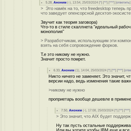
5.28
,
Аноним
(
-
), 13:54, 25/03/2024 [
^
] [
^^
] [
^^^
] [
ответить
> Это намёк на то, что freedesktop теперь
что заведует опенсорсной десктоп-экосисте
Звучит как теория заговора)
Что-то в стиле скаллнета "идеальный рабоч
монополия"
> Разработчикам, использующим эти компон
взять на себя сопровождение форков.
Т.е это никому не нужно.
Значит просто помрет.
6.33
,
Аноним
(
1
), 14:04, 25/03/2024 [
^
] [
^^
] [
^^^
] [
отв
Никто ничего не заменяет. Это значит, 
версии надо, ведь изменения такие важ
>никому не нужно
проприетарь вообще дешевле в применен
7.50
,
Аноним
(
-
), 17:08, 25/03/2024 [
^
] [
^^
] [
^^^
]
> Это значит, что AIX будет поддерж
Ну так пусть остальные поддерживаю
Или вы хотите чтобы IBM еще и все