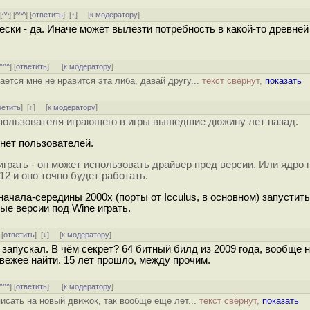
 [
^^
] [
^^^
] [
ответить
]
[
↑
] [
к модератору
]
ески - да. Иначе может вылезти потребность в какой-то древней
^^^
] [
ответить
]
[
к модератору
]
ается мне не нравится эта либа, давай другу...
текст свёрнут,
показать
ветить
]
[
↑
] [
к модератору
]
пользователя играющего в игры вышедшие дюжину лет назад.
 нет пользователей.
грать - он может использовать драйвер пред версии. Или ядро 
2 и оно точно будет работать.
начала-середины 2000х (порты от Icculus, в основном) запустить
ые версии под Wine играть.
 [
ответить
]
[
↓
] [
к модератору
]
е запускал. В чём секрет? 64 битный билд из 2009 года, вообще 
вежее найти. 15 лет прошло, между прочим.
^^^
] [
ответить
]
[
к модератору
]
писать на новый движок, так вообще еще лет...
текст свёрнут,
показать