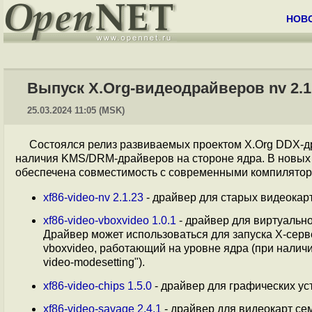
НОВ
Выпуск X.Org-видеодрайверов nv 2.1.23
25.03.2024 11:05 (MSK)
Состоялся релиз развиваемых проектом X.Org DDX-д
наличия KMS/DRM-драйверов на стороне ядра. В новых
обеспечена совместимость с современными компилятор
xf86-video-nv 2.1.23
- драйвер для старых видеокарт
xf86-video-vboxvideo 1.0.1
- драйвер для виртуально
Драйвер может использоваться для запуска X-серве
vboxvideo, работающий на уровне ядра (при налич
video-modesetting").
xf86-video-chips 1.5.0
- драйвер для графических уст
xf86-video-savage 2.4.1
- драйвер для видеокарт се