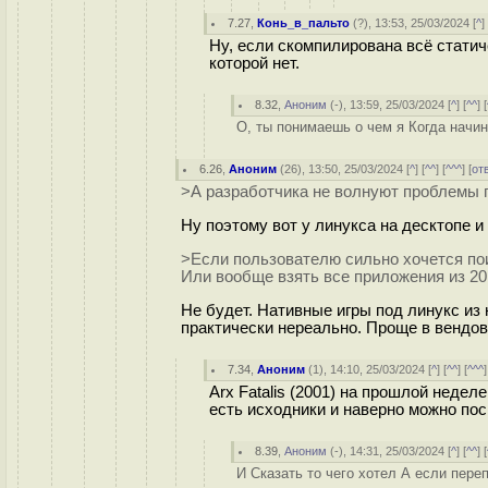
7.27
,
Конь_в_пальто
(
?
), 13:53, 25/03/2024 [
^
]
Ну, если скомпилирована всё статич
которой нет.
8.32
,
Аноним
(
-
), 13:59, 25/03/2024 [
^
] [
^^
] [
О, ты понимаешь о чем я Когда начин
6.26
,
Аноним
(
26
), 13:50, 25/03/2024 [
^
] [
^^
] [
^^^
] [
от
>А разработчика не волнуют проблемы 
Ну поэтому вот у линукса на десктопе и
>Если пользователю сильно хочется пои
Или вообще взять все приложения из 201
Не будет. Нативные игры под линукс из 
практически нереально. Проще в вендов
7.34
,
Аноним
(
1
), 14:10, 25/03/2024 [
^
] [
^^
] [
^^^
]
Arx Fatalis (2001) на прошлой недел
есть исходники и наверно можно пос
8.39
,
Аноним
(
-
), 14:31, 25/03/2024 [
^
] [
^^
] [
И Сказать то чего хотел А если пере