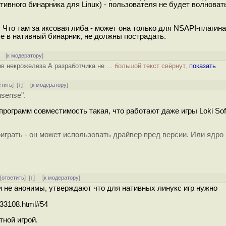
тивного бинарника для Linux) - пользователя не будет волноват
 Что там за иксовая либа - может она только для NSAPI-плагина,
е в нативный бинарник, не должны пострадать.
[
к модератору
]
в некрожелеза А разработчика не ...
большой текст свёрнут,
показать
етить
]
[
↓
] [
к модератору
]
nsense".
программ совместимость такая, что работают даже игры Loki Sof
играть - он может использовать драйвер пред версии. Или ядро
 [
ответить
]
[
↓
] [
к модератору
]
и не анонимы, утверждают что для нативных линукс игр нужно
133108.html#54
тной игрой.