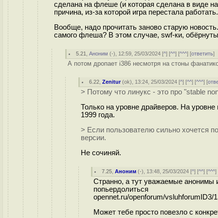
сделана на флеше (и которая сделана в виде на
причина, из-за которой игра перестала работать.
Вообще, надо прочитать заново старую новость.
самого флеша? В этом случае, swf-ки, обёрнуты
5.21
,
Аноним
(
-
), 12:59, 25/03/2024 [
^
] [
^^
] [
^^^
] [
ответить
]
А потом дропает i386 несмотря на стоны фанатико
6.22
,
Zenitur
(
ok
), 13:24, 25/03/2024 [
^
] [
^^
] [
^^^
] [
отв
> Потому что линукс - это про "stable no
Только на уровне драйверов. На уровне 
1999 года.
> Если пользователю сильно хочется по
версии.
Не сочиняй.
7.25
,
Аноним
(
-
), 13:48, 25/03/2024 [
^
] [
^^
] [
^^^
]
Странно, а тут уважаемые анонимы 
попьердолиться
opennet.ru/openforum/vsluhforumID3/
Может тебе просто повезло с конкре