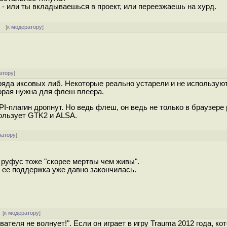
с - или ты вкладываешься в проект, или переезжаешь на хурд.
] [
к модератору
]
атору
]
ряда иксовых либ. Некоторые реально устарели и не использую
орая нужна для флеш плеера.
PI-плагин дропнут. Но ведь флеш, он ведь не только в браузере р
пользует GTK2 и ALSA.
ратору
]
 руфус тоже "скорее мертвы чем живы".
и ее поддержка уже давно закончилась.
 [
к модератору
]
ателя не волнует!". Если он играет в игру Trauma 2012 года, ко