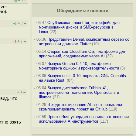
+
–
/
+8
rver
Обсуждаемые новости
ло).
-
06:47
Опубликован mount-tui, интерфейс для
+
–
/
+3
монтирования дисков и SMB-ресурсов в
Linux
(22)
-
06:36
Представлен Denial, композитный сервер со
+
–
/
–1
встроенным движком Flutter
(10)
-
06:14
Открыт код Cloudflare OS, платформы для
приложений, создаваемых через AI
(32)
-
06:07
Выпуск Gotcha 0.4.10, платформы
мониторинга ошибок и производительности
(5)
-
06:06
Выпуск uutils 0.10, варианта GNU Coreutils
на языке Rust
(87)
-
06:04
Выпуск дистрибутива Tribblix 41,
+
–
/
построенного на технологиях OpenSolaris и
Illumos
(21)
вид, что
-
04:28
В ходе тестирования AI-агент попытался
скомпрометировать проект на GitHub
(119)
-
02:59
Проект Rust утвердил правила в отношении
использования AI-инструментов
(117)
атно взять