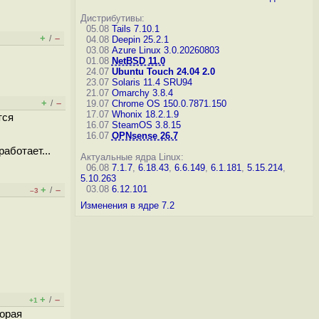
Дистрибутивы:
05.08
Tails 7.10.1
+
–
/
04.08
Deepin 25.2.1
03.08
Azure Linux 3.0.20260803
01.08
NetBSD 11.0
24.07
Ubuntu Touch 24.04 2.0
23.07
Solaris 11.4 SRU94
21.07
Omarchy 3.8.4
+
–
/
19.07
Chrome OS 150.0.7871.150
17.07
Whonix 18.2.1.9
тся
16.07
SteamOS 3.8.15
16.07
OPNsense 26.7
аботает...
Актуальные ядра Linux:
06.08
7.1.7
,
6.18.43
,
6.6.149
,
6.1.181
,
5.15.214
,
5.10.263
03.08
6.12.101
+
–
/
–3
Изменения в ядре 7.2
+
–
/
+1
торая