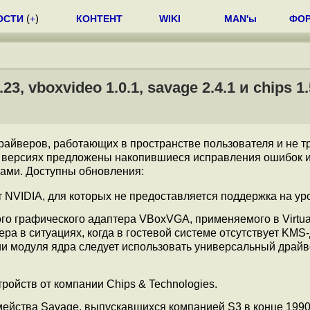
ОСТИ
(
+
)
КОНТЕНТ
WIKI
MAN'ы
ФО
, vboxvideo 1.0.1, savage 2.4.1 и chips 1.
райверов, работающих в пространстве пользователя и не 
 версиях предложены накопившиеся исправления ошибок 
ами. Доступны обновления:
 NVIDIA, для которых не предоставляется поддержка на ур
го графического адаптера VBoxVGA, применяемого в Virtua
ра в ситуациях, когда в гостевой системе отсутствует KMS
ии модуля ядра следует использовать универсальный драйве
ройств от компании Chips & Technologies.
мейства Savage, выпускавшихся компанией S3 в конце 1990-