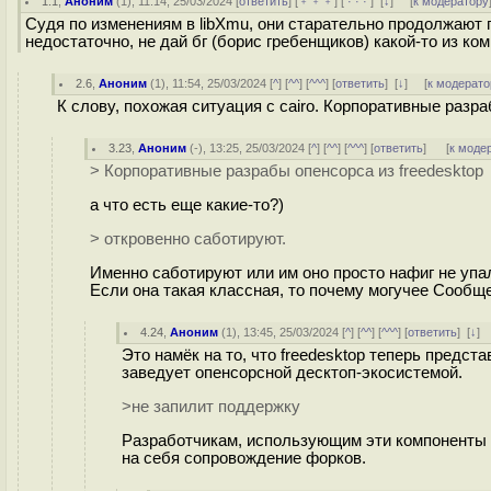
1.1
,
Аноним
(
1
), 11:14, 25/03/2024 [
ответить
] [
﹢﹢﹢
] [
· · ·
]
[
↓
] [
к модератору
Судя по изменениям в libXmu, они старательно продолжают 
недостаточно, не дай бг (борис гребенщиков) какой-то из ко
2.6
,
Аноним
(
1
), 11:54, 25/03/2024 [
^
] [
^^
] [
^^^
] [
ответить
]
[
↓
] [
к модерато
К слову, похожая ситуация с cairo. Корпоративные разра
3.23
,
Аноним
(
-
), 13:25, 25/03/2024 [
^
] [
^^
] [
^^^
] [
ответить
]
[
к моде
> Корпоративные разрабы опенсорса из freedesktop
а что есть еще какие-то?)
> откровенно саботируют.
Именно саботируют или им оно просто нафиг не упа
Если она такая классная, то почему могучее Сооб
4.24
,
Аноним
(
1
), 13:45, 25/03/2024 [
^
] [
^^
] [
^^^
] [
ответить
]
[
↓
]
Это намёк на то, что freedesktop теперь предст
заведует опенсорсной десктоп-экосистемой.
>не запилит поддержку
Разработчикам, использующим эти компоненты в
на себя сопровождение форков.