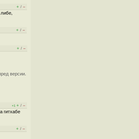
+
–
/
 либе,
+
–
/
+
–
/
пред версии.
+
–
/
+1
на гитхабе
+
–
/