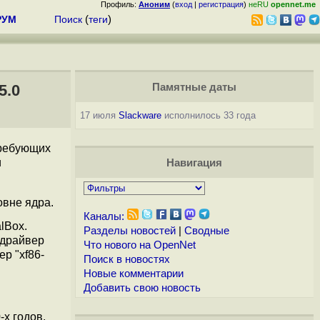
Профиль:
Аноним
(
вход
|
регистрация
)
неRU
opennet.me
РУМ
Поиск
(
теги
)
5.0
Памятные даты
17 июля
Slackware
исполнилось 33 года
требующих
и
Навигация
овне ядра.
Каналы:
lBox.
Разделы новостей
|
Сводные
-драйвер
Что нового на OpenNet
р "xf86-
Поиск в новостях
Новые комментарии
Добавить свою новость
х годов.