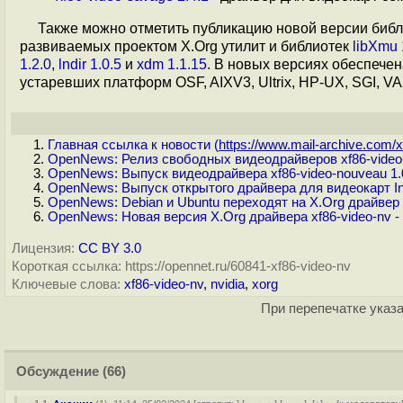
Также можно отметить публикацию новой версии биб
развиваемых проектом X.Org утилит и библиотек
libXmu 
1.2.0
,
lndir 1.0.5
и
xdm 1.1.15
. В новых версиях обеспече
устаревших платформ OSF, AIXV3, Ultrix, HP-UX, SGI, VA
Главная ссылка к новости (
https://www.mail-archive.com/x.
OpenNews: Релиз свободных видеодрайверов xf86-video-am
OpenNews: Выпуск видеодрайвера xf86-video-nouveau 1.
OpenNews: Выпуск открытого драйвера для видеокарт Intel 
OpenNews: Debian и Ubuntu переходят на X.Org драйвер 
OpenNews: Новая версия X.Org драйвера xf86-video-nv - 
Лицензия:
CC BY 3.0
Короткая ссылка: https://opennet.ru/60841-xf86-video-nv
Ключевые слова:
xf86-video-nv
,
nvidia
,
xorg
При перепечатке указа
Обсуждение
(66)