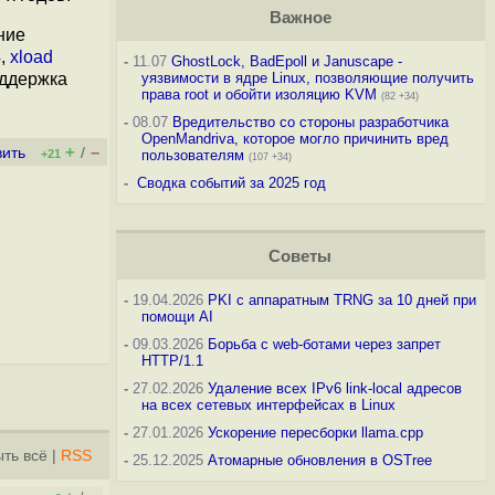
Важное
ние
4
,
xload
-
11.07
GhostLock, BadEpoll и Januscape -
оддержка
уязвимости в ядре Linux, позволяющие получить
права root и обойти изоляцию KVM
(82 +34)
-
08.07
Вредительство со стороны разработчика
OpenMandriva, которое могло причинить вред
+
–
вить
/
+21
пользователям
(107 +34)
-
Сводка событий за 2025 год
Советы
-
19.04.2026
PKI с аппаратным TRNG за 10 дней при
помощи AI
-
09.03.2026
Борьба с web-ботами через запрет
HTTP/1.1
-
27.02.2026
Удаление всех IPv6 link-local адресов
на всех сетевых интерфейсах в Linux
-
27.01.2026
Ускорение пересборки llama.cpp
ть всё
|
RSS
-
25.12.2025
Атомарные обновления в OSTree