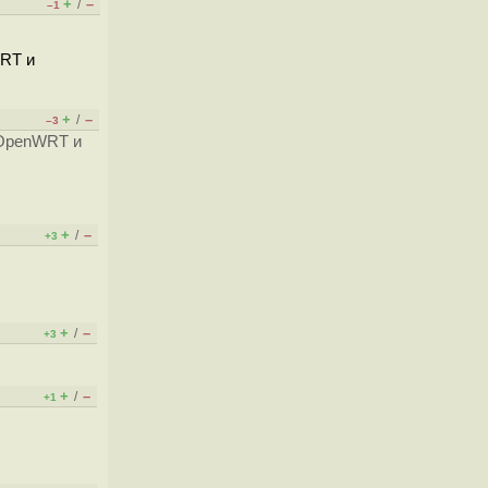
+
–
/
–1
WRT и
+
–
/
–3
 OpenWRT и
+
–
/
+3
+
–
/
+3
+
–
/
+1