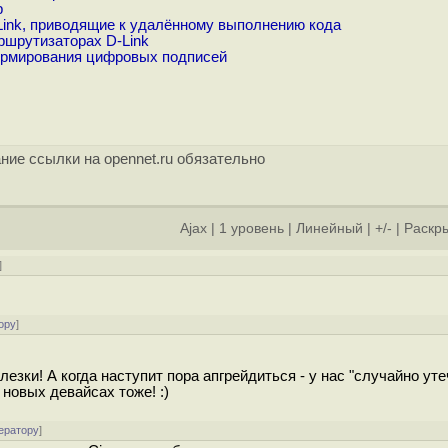
р
Link, приводящие к удалённому выполнению кода
ршрутизаторах D-Link
ормирования цифровых подписей
ние ссылки на opennet.ru обязательно
Ajax
|
1 уровень
|
Линейный
|
+/-
|
Раскры
]
ору
]
лезки! А когда наступит пора апгрейдиться - у нас "случайно уте
 новых девайсах тоже! :)
ератору
]