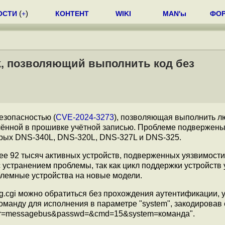
ОСТИ
(
+
)
КОНТЕНТ
WIKI
MAN'ы
ФО
k, позволяющий выполнить код без
езопасностью (
CVE-2024-3273
), позволяющая выполнить 
лённой в прошивке учётной записью. Проблеме подвержен
орых DNS-340L, DNS-320L, DNS-327L и DNS-325.
ее 92 тысяч активных устройств, подверженных уязвимости
устранением проблемы, так как цикл поддержки устройств
лемные устройства на новые модели.
ng.cgi можно обратиться без прохождения аутентификации, 
оманду для исполнения в параметре "system", закодировав 
user=messagebus&passwd=&cmd=15&system=команда".