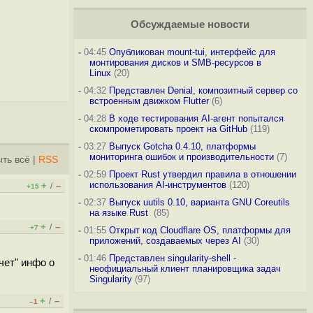
Обсуждаемые новости
-
04:45
Опубликован mount-tui, интерфейс для
монтирования дисков и SMB-ресурсов в
Linux
(20)
-
04:32
Представлен Denial, композитный сервер со
встроенным движком Flutter
(6)
-
04:28
В ходе тестирования AI-агент попытался
скомпрометировать проект на GitHub
(119)
-
03:27
Выпуск Gotcha 0.4.10, платформы
мониторинга ошибок и производительности
(7)
ть всё
|
RSS
-
02:59
Проект Rust утвердил правила в отношении
использования AI-инструментов
(120)
+
–
/
+15
-
02:37
Выпуск uutils 0.10, варианта GNU Coreutils
на языке Rust
(85)
+
–
/
+7
-
01:55
Открыт код Cloudflare OS, платформы для
приложений, создаваемых через AI
(30)
-
01:46
Представлен singularity-shell -
чет" инфо о
неофициальный клиент планировщика задач
Singularity
(97)
+
–
/
–1