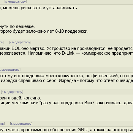
]
[
к модератору
]
и, можешь рисковать и устанавливать
нуть по дешевке.
торого будет заложено лет 8-10 поддержки.
ть
]
[
к модератору
]
ании EOL оно мертво. Устройство не производится, не продаётс
ддерживается. Напоминаю, что D-Link — коммерческое предприят
к модератору
]
этому вот поддержка моего конкурентка, он фиговенький, но спр
зредка спрашиваю я себя. Изредка - потому что ответ очевиде
[
к модератору
]
рии людей, конечно.
тиции мелкомягким "раз у вас поддержка Вин7 закончилась, дав
ить
]
[
к модератору
]
шую часть программного обеспечения GNU, а также на некотор