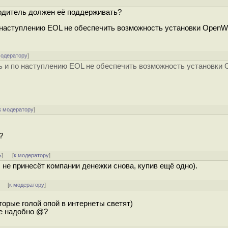
водитель должен её поддерживать?
по наступлению EOL не обеспечить возможность установки Open
модератору
]
нь и по наступлению EOL не обеспечить возможность установки
к модератору
]
?
ь
]
[
к модератору
]
 не принесёт компании денежки снова, купив ещё одно).
]
[
к модератору
]
торые голой опой в интернеты светят)
ще надобно @?