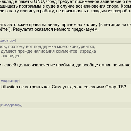
 вклад в пакеты GNU, Фонд требует письменное заявление о п
ащищать программы в суде в случае возникновения спора. Кроме
ию на ту или иную работу, не связываясь с каждым из разрабо
ть авторские права на винду, причём на халяву (в петиции ни с
йте"). Результат оказался немного предсказуем.
одератору
]
сь, поэтому вот поддержка моего конкурентка,
е думают прежде написания комментов, изредка
т очевиден.
вит своей целью извлечение прибыли, да вообще емнип не являе
к модератору
]
killswitch не встроить как Самсунг делал со своими СмартТВ?
[
к модератору
]