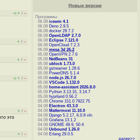
Новые версии
+
–
/
+3
Программы:
06.08
icewm 4.1
06.08
Deno 2.9.5
06.08
docker 29.7.2
06.08
OpenLDAP 2.7.0
06.08
Eclipse 7.121.0
+
–
/
06.08
OpenCloud 7.2.3
06.08
mesa 3d 26.2
05.08
OpenVPN 2.7.6
05.08
NetBeans 31
+
–
/
05.08
ublock 1.73.0
05.08
gstreamer 1.28.6
05.08
PowerDNS 5.1.4
05.08
node.js 26.7.0
+
–
/
+2
05.08
VSCode 1.132.0
05.08
home-assistant 2026.8.0
05.08
Python 3.13.15, 3.14.7
05.08
hyprland 0.56.2
05.08
Chrome 151.0.7922.75
04.08
Electron 43.3.0
04.08
Mattermost 11.10.0
+
–
/
04.08
Django 5.2.17, 6.0.8
vln
то это
04.08
Grafana 13.1.2
04.08
GNOME 49.9, 50.4
04.08
Unbound 1.26.0
+
–
04.08
Erlang 29.0.5
/
далее>>