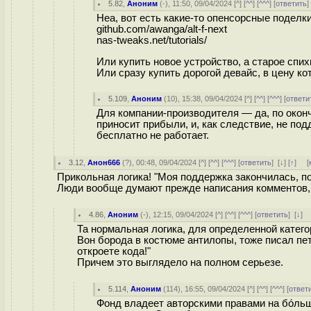
5.82
,
Аноним
(
-
), 11:50, 09/04/2024 [
^
] [
^^
] [
^^^
] [
ответить
Неа, вот есть какие-то опенсорсные поделк
github.com/awanga/alt-f-next
nas-tweaks.net/tutorials/
Или купить новое устройство, а старое спих
Или сразу купить дорогой девайс, в цену ко
5.109
,
Аноним
(
10
), 15:38, 09/04/2024 [
^
] [
^^
] [
^^^
] [
ответи
Для компании-производителя — да, по оконч
приносит прибыли, и, как следствие, не по
бесплатно не работает.
3.12
,
Анон666
(
?
), 00:48, 09/04/2024 [
^
] [
^^
] [
^^^
] [
ответить
]
[
↓
] [
↑
] [
Прикольная логика! "Моя поддержка закончилась, по
Люди вообще думают прежде написания комментов, и
4.86
,
Аноним
(
-
), 12:15, 09/04/2024 [
^
] [
^^
] [
^^^
] [
ответить
]
[
↓
] 
Та нормальная логика, для определенной катего
Вон борода в костюме антилопы, тоже писал пе
откроете кода!"
Причем это выглядело на полном серьезе.
5.114
,
Аноним
(
114
), 16:55, 09/04/2024 [
^
] [
^^
] [
^^^
] [
ответ
Фонд владеет авторскими правами на бо́ль