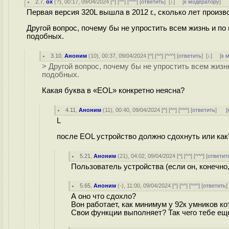
2.7
,
ox
(
?
), 00:17, 09/04/2024 [
^
] [
^^
] [
^^^
] [
ответить
]
[
↓
] [
к модератору
]
Первая версия 320L вышла в 2012 г., сколько лет произ
Другой вопрос, почему бы не упростить всем жизнь и 
подобных.
3.10
,
Аноним
(
10
), 00:37, 09/04/2024 [
^
] [
^^
] [
^^^
] [
ответить
]
[
↓
] [
к 
> Другой вопрос, почему бы не упростить всем жиз
подобных.
Какая буква в «EOL» конкретно неясна?
4.11
,
Аноним
(
11
), 00:40, 09/04/2024 [
^
] [
^^
] [
^^^
] [
ответить
]
[
L
после EOL устройство должно сдохнуть или как
5.21
,
Аноним
(
21
), 04:02, 09/04/2024 [
^
] [
^^
] [
^^^
] [
ответит
Пользователь устройства (если он, конечно,
5.65
,
Аноним
(
-
), 11:00, 09/04/2024 [
^
] [
^^
] [
^^^
] [
ответить
А оно что сдохло?
Вон работает, как минимум у 92к умников ко
Свои функции выполняет? Так чего тебе е