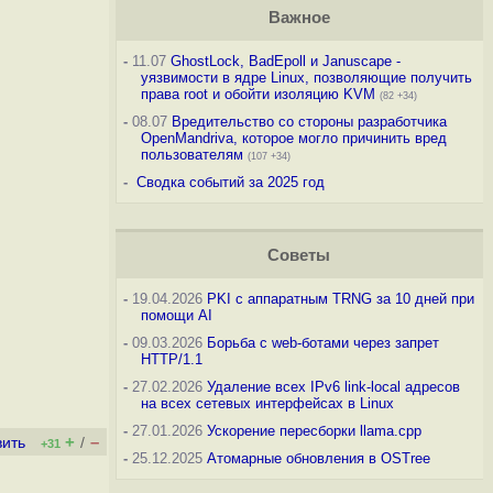
Важное
-
11.07
GhostLock, BadEpoll и Januscape -
уязвимости в ядре Linux, позволяющие получить
права root и обойти изоляцию KVM
(82 +34)
-
08.07
Вредительство со стороны разработчика
OpenMandriva, которое могло причинить вред
пользователям
(107 +34)
-
Сводка событий за 2025 год
Советы
-
19.04.2026
PKI с аппаратным TRNG за 10 дней при
помощи AI
-
09.03.2026
Борьба с web-ботами через запрет
HTTP/1.1
-
27.02.2026
Удаление всех IPv6 link-local адресов
на всех сетевых интерфейсах в Linux
-
27.01.2026
Ускорение пересборки llama.cpp
+
–
вить
/
+31
-
25.12.2025
Атомарные обновления в OSTree