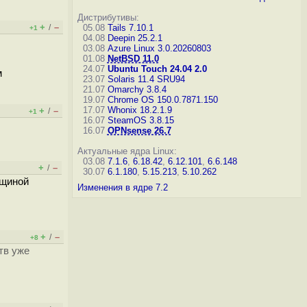
Дистрибутивы:
+
–
/
05.08
Tails 7.10.1
+1
04.08
Deepin 25.2.1
03.08
Azure Linux 3.0.20260803
01.08
NetBSD 11.0
24.07
Ubuntu Touch 24.04 2.0
м
23.07
Solaris 11.4 SRU94
21.07
Omarchy 3.8.4
19.07
Chrome OS 150.0.7871.150
17.07
Whonix 18.2.1.9
+
–
/
+1
16.07
SteamOS 3.8.15
16.07
OPNsense 26.7
Актуальные ядра Linux:
03.08
7.1.6
,
6.18.42
,
6.12.101
,
6.6.148
+
–
/
30.07
6.1.180
,
5.15.213
,
5.10.262
рщиной
Изменения в ядре 7.2
+
–
/
+8
тв уже