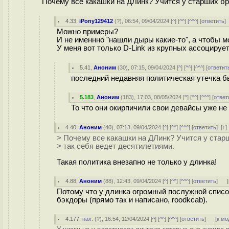
Почему все какашки на ДЛинк? Учится у старших бра
4.33
,
iPony129412
(
?
), 06:54, 09/04/2024 [
^
] [
^^
] [
^^^
] [
ответить
Можно примеры?
И не именнно "нашли дыры какие-то", а чтобы 
У меня вот только D-Link из крупных ассоцируе
5.41
,
Аноним
(
30
), 07:15, 09/04/2024 [
^
] [
^^
] [
^^^
] [
ответит
последний недавняя политическая утечка бы
5.183
,
Аноним
(
183
), 17:03, 08/05/2024 [
^
] [
^^
] [
^^^
] [
ответ
То что они окирпичили свои девайсы уже не
4.40
,
Аноним
(
40
), 07:13, 09/04/2024 [
^
] [
^^
] [
^^^
] [
ответить
]
[
↑
> Почему все какашки на ДЛинк? Учится у старш
> так себя ведет десятилетиями.
Такая политика внезапно не только у длинка!
4.88
,
Аноним
(
88
), 12:43, 09/04/2024 [
^
] [
^^
] [
^^^
] [
ответить
]
[
Потому что у длинка огромный послужной списо
бэкдоры (прямо так и написано, roodkcab).
4.177
,
нах.
(
?
), 16:54, 12/04/2024 [
^
] [
^^
] [
^^^
] [
ответить
]
[
к мо