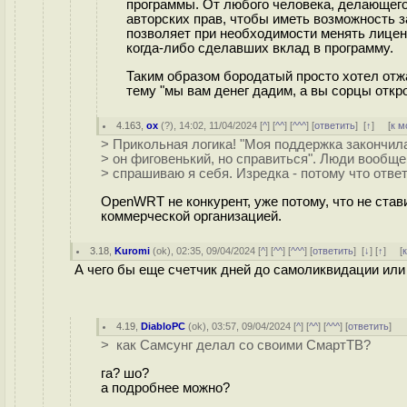
программы. От любого человека, делающего
авторских прав, чтобы иметь возможность з
позволяет при необходимости менять лиценз
когда-либо сделавших вклад в программу.
Таким образом бородатый просто хотел отжа
тему "мы вам денег дадим, а вы сорцы откро
4.163
,
ox
(
?
), 14:02, 11/04/2024 [
^
] [
^^
] [
^^^
] [
ответить
]
[
↑
] [
к м
> Прикольная логика! "Моя поддержка закончила
> он фиговенький, но справиться". Люди вообщ
> спрашиваю я себя. Изредка - потому что отве
OpenWRT не конкурент, уже потому, что не ста
коммерческой организацией.
3.18
,
Kuromi
(
ok
), 02:35, 09/04/2024 [
^
] [
^^
] [
^^^
] [
ответить
]
[
↓
] [
↑
] [
А чего бы еще счетчик дней до самоликвидации или 
4.19
,
DiabloPC
(
ok
), 03:57, 09/04/2024 [
^
] [
^^
] [
^^^
] [
ответить
]
> как Самсунг делал со своими СмартТВ?
га? шо?
а подробнее можно?