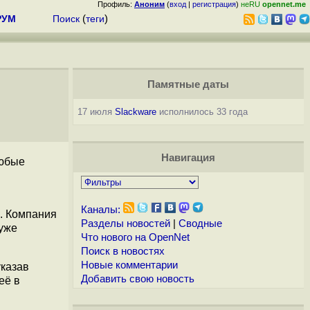
Профиль:
Аноним
(
вход
|
регистрация
)
неRU
opennet.me
РУМ
Поиск
(
теги
)
Памятные даты
17 июля
Slackware
исполнилось 33 года
Навигация
любые
ы
Каналы:
. Компания
Разделы новостей
|
Сводные
 уже
Что нового на OpenNet
Поиск в новостях
Новые комментарии
указав
Добавить свою новость
её в