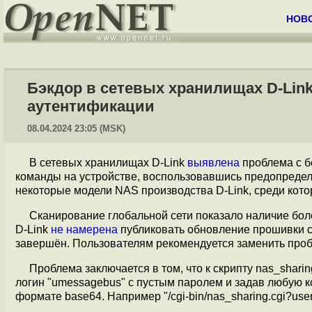
НОВ
Бэкдор в сетевых хранилищах D-Lin
аутентификации
08.04.2024 23:05 (MSK)
В сетевых хранилищах D-Link
выявлена
проблема с б
команды на устройстве, воспользовавшись предопреде
некоторые модели NAS производства D-Link, среди кот
Сканирование глобальной сети показало наличие бол
D-Link
не намерена
публиковать обновление прошивки с 
завершён. Пользователям рекомендуется заменить проб
Проблема заключается в том, что к скрипту nas_shari
логин "umessagebus" с пустым паролем и задав любую к
формате base64. Например "/cgi-bin/nas_sharing.cgi?