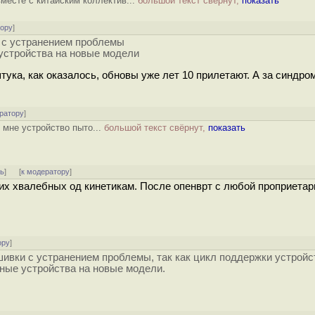
вместе с китайским коллектив...
большой текст свёрнут,
показать
тору
]
и с устранением проблемы
устройства на новые модели
тука, как оказалось, обновы уже лет 10 прилетают. А за синдро
ратору
]
м мне устройство пыто...
большой текст свёрнут,
показать
ть
]
[
к модератору
]
аких хвалебных од кинетикам. После опенврт с любой проприета
ору
]
ивки с устранением проблемы, так как цикл поддержки устройс
ные устройства на новые модели.