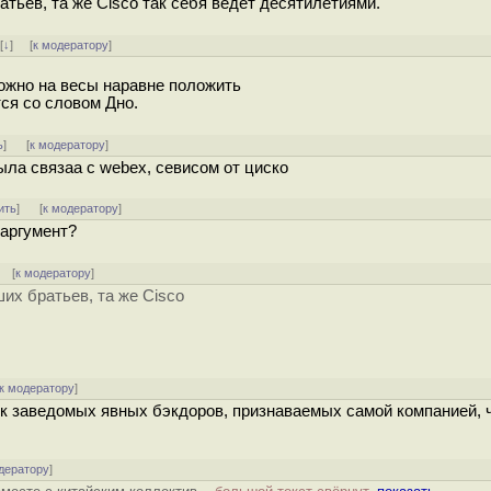
тьев, та же Cisco так себя ведет десятилетиями.
]
[
↓
] [
к модератору
]
можно на весы наравне положить
тся со словом Дно.
ь
]
[
к модератору
]
ла связаа с webex, севисом от циско
ить
]
[
к модератору
]
 аргумент?
] [
к модератору
]
их братьев, та же Cisco
к модератору
]
к заведомых явных бэкдоров, признаваемых самой компанией, ч
дератору
]