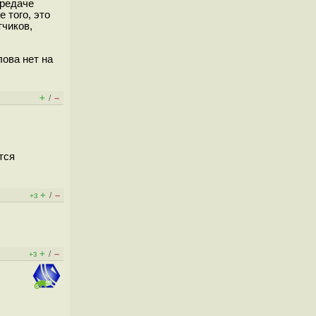
ередаче
 того, это
тчиков,
лова нет на
+
–
/
тся
+
–
/
+3
+
–
/
+3