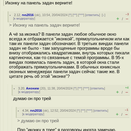
Иконку на панель задач верните!
–3
2.12
,
rvs2016
(
ok
), 10:54, 20/04/2024 [
^
] [
^^
] [
^^^
] [
ответить
]
[
↓
]
+
–
[
к модератору
]
/
> Иконку на панель задач верните!
А чё за иконка? В панели задач любое обычное окно
всегда ж отбражается "иконкой", прямоугольничком или как
там их панели задач обозначают. В третьих виндах панели
задач не было - там запущенные программы вроде бы
внизу отображались квадратиками, внутрь которых пихали
картиночки, как-то связанные с темой программы. В 95-х
виндах появилась панель задач, в которой окна стали
отображать прямоугольничками. В обычных юниксных
оконных менеджерах панели задач сейчас такие же. В
цитате речь об этой "иконке"?
+4
3.20
,
Аноним
(
20
), 11:38, 20/04/2024 [
^
] [
^^
] [
^^^
] [
ответить
]
+
–
[
к модератору
]
/
думаю он про трей
–1
4.34
,
rvs2016
(
ok
), 12:52, 20/04/2024 [
^
] [
^^
] [
^^^
] [
ответить
]
+
–
[
к модератору
]
/
> думаю он про трей
Про "иконку в трее" я разговоры иногда замечаю.