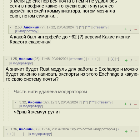
У меня до сих пор вся почта в нём и не удивлюсь
если в профиле какие-то куски ещё тянуться со
времён нетскейп коммуникатора, потом мозилла
сьют, потом симанки...
2.53
,
Анонним
(
?
), 17:22, 20/04/2024 [
^
] [
^^
] [
^^^
] [
ответить
]
+
–
/
[
к модератору
]
А какой был интерфейс до ~62 (?) версии! Какие иконки.
Красота сказочная!
1.25
,
Аноним
(
25
), 11:48, 20/04/2024 [
ответить
] [
﹢﹢﹢
] [
· · ·
]
[
↓
] [
↑
]
+
–
/
[
к модератору
]
А значит будет Rust модуль для работы с Exchange и можно
будет законно написать экспорты из этого Exchnage в какую-
то свою систему почты?
Часть нити удалена модератором
3.32
,
Аноним
(
32
), 12:37, 20/04/2024 [
^
] [
^^
] [
^^^
] [
ответить
]
+
–
/
[
к модератору
]
чёрный жемчуг рулит
1.36
,
Аноним
(
36
), 12:56, 20/04/2024
Скрыто ботом-модератором
[
﹢
+
–
/
﹢﹢
] [
· · ·
] [
к модератору
]