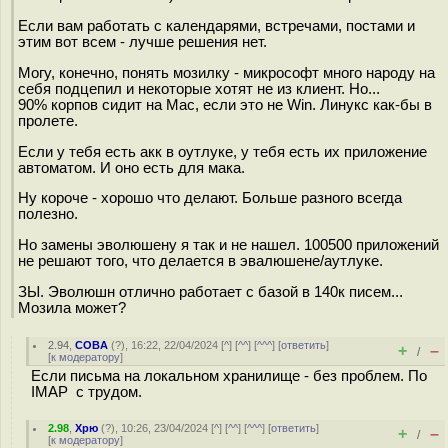
Если вам работать с календарями, встречами, постами и
этим вот всем - лучше решения нет.
Могу, конечно, понять мозилку - микрософт много народу на
себя подцепил и некоторые хотят не из клиент. Но...
90% корпов сидит на Mac, если это не Win. Линукс как-бы в
пролете.
Если у тебя есть акк в оутлуке, у тебя есть их приложение
автоматом. И оно есть для мака.
Ну короче - хорошо что делают. Больше разного всегда
полезно.
Но замены эволюшену я так и не нашел. 100500 приложений
не решают того, что делается в эвалюшене/аутлуке.
ЗЫ. Эволюшн отлично работает с базой в 140к писем...
Мозила может?
2.94
,
COBA
(
?
), 16:22, 22/04/2024 [
^
] [
^^
] [
^^^
] [
ответить
]
+
–
/
[
к модератору
]
Если письма на локальном хранилище - без проблем. По
IMAP с трудом.
2.98
,
Хрю
(
?
), 10:26, 23/04/2024 [
^
] [
^^
] [
^^^
] [
ответить
]
+
–
/
[
к модератору
]