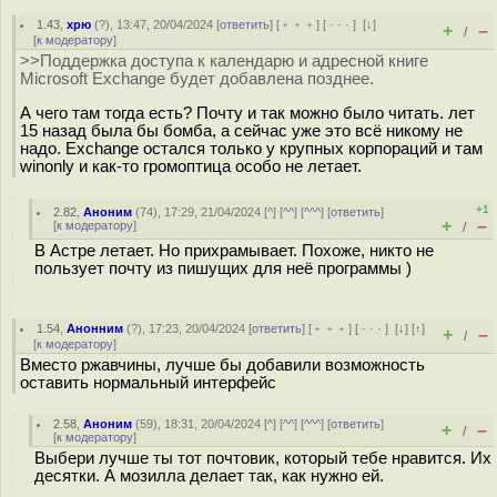
1.43
,
хрю
(
?
), 13:47, 20/04/2024 [
ответить
] [
﹢﹢﹢
] [
· · ·
]
[
↓
]
+
–
/
[
к модератору
]
>>Поддержка доступа к календарю и адресной книге
Microsoft Exchange будет добавлена позднее.
А чего там тогда есть? Почту и так можно было читать. лет
15 назад была бы бомба, а сейчас уже это всё никому не
надо. Exchange остался только у крупных корпораций и там
winonly и как-то громоптица особо не летает.
+1
2.82
,
Аноним
(
74
), 17:29, 21/04/2024 [
^
] [
^^
] [
^^^
] [
ответить
]
+
–
[
к модератору
]
/
В Астре летает. Но прихрамывает. Похоже, никто не
пользует почту из пишущих для неё программы )
1.54
,
Анонним
(
?
), 17:23, 20/04/2024 [
ответить
] [
﹢﹢﹢
] [
· · ·
]
[
↓
] [
↑
]
+
–
/
[
к модератору
]
Вместо ржавчины, лучше бы добавили возможность
оставить нормальный интерфейс
2.58
,
Аноним
(
59
), 18:31, 20/04/2024 [
^
] [
^^
] [
^^^
] [
ответить
]
+
–
/
[
к модератору
]
Выбери лучше ты тот почтовик, который тебе нравится. Их
десятки. А мозилла делает так, как нужно ей.