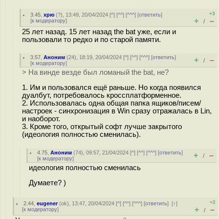
+3
3.45
,
хрю
(
?
), 13:49, 20/04/2024 [
^
] [
^^
] [
^^^
] [
ответить
]
+
–
[
к модератору
]
/
25 лет назад. 15 лет назад the bat уже, если и
пользовали то редко и по старой памяти.
3.57
,
Аноним
(
24
), 18:19, 20/04/2024 [
^
] [
^^
] [
^^^
] [
ответить
]
+
–
/
[
к модератору
]
> На винде везде был ломаный the bat, не?
1. Им и пользовался ещё раньше. Но когда появился
дуалбут, потребовалось кроссплатформенное.
2. Использовалась одна общая папка ящиков/писем/
настроек - синхронизация в Win сразу отражалась в Lin,
и наоборот.
3. Кроме того, открытый софт лучше закрытого
(идеология полностью сменилась).
4.75
,
Аноним
(
74
), 09:57, 21/04/2024 [
^
] [
^^
] [
^^^
] [
ответить
]
+
–
/
[
к модератору
]
идеология полностью сменилась
Думаете? )
+2
2.44
,
eugener
(
ok
), 13:47, 20/04/2024 [
^
] [
^^
] [
^^^
] [
ответить
]
[
↑
]
+
–
[
к модератору
]
/