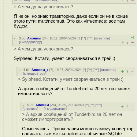
/
> А чем душа успокоилась?
Я не он, но знаю траекторию, даже если он не в конце
этого пути: mutt/neomutt. Это как vim/emacs: все там
будем.
+1
3.56
,
Аноним
(
24
), 18:11, 20/04/2024 [
^
] [
^^
] [
^^^
] [
ответить
]
+
–
[
к модератору
]
/
> А чем душа успокоилась?
Sylpheed. Кстати, умеет сворачиваться в трей :)
4.64
,
Аноним_t
(
?
), 19:27, 20/04/2024 [
^
] [
^^
] [
^^^
] [
ответить
]
+
–
/
[
к модератору
]
> Sylpheed. Кстати, умеет сворачиваться в трей :)
А архив сообщений от Tunderbird за 20 лет он сможет
импортировать?
5.71
,
Аноним
(
24
), 06:35, 21/04/2024 [
^
] [
^^
] [
^^^
]
+
–
/
[
ответить
]
[
к модератору
]
> А архив сообщений от Tunderbird за 20 лет он
сможет импортировать?
Сомневаюсь. При желании можно самому конвертор
написать, там же скорей всего обычные SQLite-