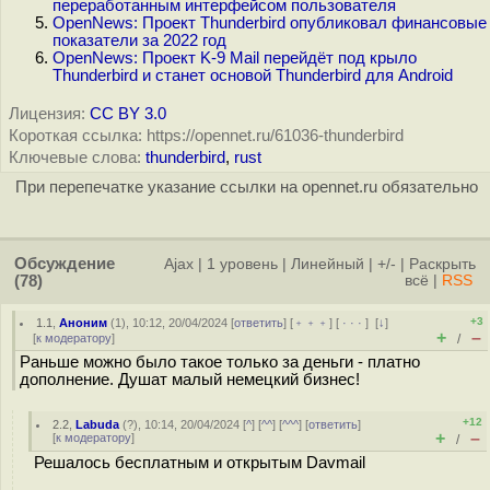
переработанным интерфейсом пользователя
OpenNews: Проект Thunderbird опубликовал финансовые
показатели за 2022 год
OpenNews: Проект K-9 Mail перейдёт под крыло
Thunderbird и станет основой Thunderbird для Android
Лицензия:
CC BY 3.0
Короткая ссылка: https://opennet.ru/61036-thunderbird
Ключевые слова:
thunderbird
,
rust
При перепечатке указание ссылки на opennet.ru обязательно
Обсуждение
Ajax
|
1 уровень
|
Линейный
|
+/-
|
Раскрыть
(78)
всё
|
RSS
+3
1.1
,
Аноним
(
1
), 10:12, 20/04/2024 [
ответить
] [
﹢﹢﹢
] [
· · ·
]
[
↓
]
+
–
[
к модератору
]
/
Раньше можно было такое только за деньги - платно
дополнение. Душат малый немецкий бизнес!
+12
2.2
,
Labuda
(
?
), 10:14, 20/04/2024 [
^
] [
^^
] [
^^^
] [
ответить
]
+
–
[
к модератору
]
/
Решалось бесплатным и открытым Davmail