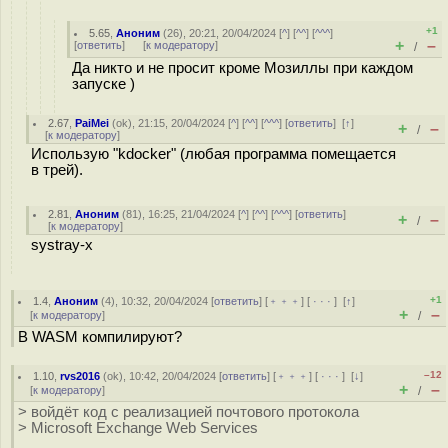
+1
5.65
,
Аноним
(
26
), 20:21, 20/04/2024 [
^
] [
^^
] [
^^^
]
+
–
[
ответить
]
[
к модератору
]
/
Да никто и не просит кроме Мозиллы при каждом
запуске )
2.67
,
PaiMei
(
ok
), 21:15, 20/04/2024 [
^
] [
^^
] [
^^^
] [
ответить
]
[
↑
]
+
–
/
[
к модератору
]
Использую "kdocker" (любая программа помещается
в трей).
2.81
,
Аноним
(
81
), 16:25, 21/04/2024 [
^
] [
^^
] [
^^^
] [
ответить
]
+
–
/
[
к модератору
]
systray-x
+1
1.4
,
Аноним
(
4
), 10:32, 20/04/2024 [
ответить
] [
﹢﹢﹢
] [
· · ·
]
[
↑
]
+
–
[
к модератору
]
/
В WASM компилируют?
–12
1.10
,
rvs2016
(
ok
), 10:42, 20/04/2024 [
ответить
] [
﹢﹢﹢
] [
· · ·
]
[
↓
]
+
–
[
к модератору
]
/
> войдёт код с реализацией почтового протокола
> Microsoft Exchange Web Services