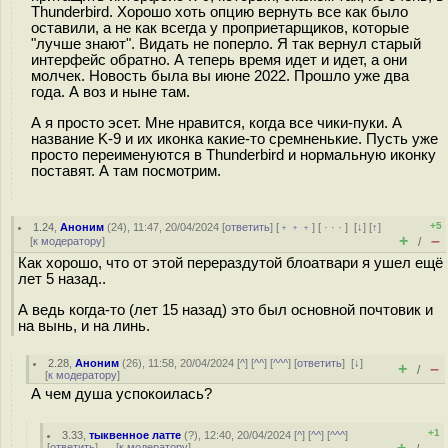
Thunderbird. Хорошо хоть опцию вернуть все как было
оставили, а не как всегда у проприетарщиков, которые
"лучше знают". Видать не поперло. Я так вернул старый
интерфейс обратно. А теперь время идет и идет, а они
молчек. Новость была вы июне 2022. Прошло уже два
года. А воз и ныне там.
А я просто эсет. Мне нравится, когда все чики-пуки. А
название K-9 и их иконка какие-то сремненькие. Пусть уже
просто переименуются в Thunderbird и нормальную иконку
поставят. А там посмотрим.
+5
1.24
,
Аноним
(
24
), 11:47, 20/04/2024 [
ответить
] [
﹢﹢﹢
] [
· · ·
]
[
↓
] [
↑
]
+
–
[
к модератору
]
/
Как хорошо, что от этой перераздутой блоатвари я ушел ещё
лет 5 назад..
А ведь когда-то (лет 15 назад) это был основной почтовик и
на вынь, и на линь.
2.28
,
Аноним
(
26
), 11:58, 20/04/2024 [
^
] [
^^
] [
^^^
] [
ответить
]
[
↓
]
+
–
/
[
к модератору
]
А чем душа успокоилась?
+1
3.33
,
тыквенное латте
(
?
), 12:40, 20/04/2024 [
^
] [
^^
] [
^^^
]
+
–
[
ответить
]
[
к модератору
]