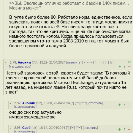
>>ЗЫ. Эволюшн отлично работает с базой в 140к писем...
Мозила может?
В гугле было более 80. Работало норм, единственное, если
запускать поиск по всей базе писем, то птица могла памяти
откушать и не отдать её. Но поиск запускается раз в
полгода, так что не критично. Ещё на ide при очистке могла
немного постоять колом. Когда пришлось пользоваться
эволюшином что-то там в 2008-2010 он на тот момент был
более тормозной и падучий.
+2
1.79
,
Аноним
(
78
), 13:29, 21/04/2024 [
ответить
] [
﹢﹢﹢
] [
· · ·
]
[
↓
] [
↑
]
+
–
[
к модератору
]
/
Честный заголовок к этой новости будет таким: "В почтовый
клиент с крошечной пользовательской базой добавят
реализацию протокола Microsoft Exchange, актуального 15
лет назад, на нишевом языке Rust, который почти никто не
знает"
2.92
,
Аноним
(
92
), 16:00, 22/04/2024 [
^
] [
^^
] [
^^^
] [
ответить
]
+
–
/
[
к модератору
]
оно до сих пор актуально
импортозамещение же
2.93
,
Серб
(
ok
), 16:14, 22/04/2024 [
^
] [
^^
] [
^^^
] [
ответить
]
+
–
/
[
к модератору
]