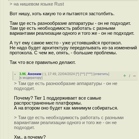
> на нишевом языке Rust
Вот нишу, хоть какую то и пытаются застолбить.
Там где есть разнообразие аппаратуры - он не подходит.
Там где есть необходимость работать с разными
вариантами реализации одного и того же - он не подходит.
А тут ему самое место - уже устоявшийся протокол.
Не надо будет архитектуру переделывать из-за изменений
протокола. С чем же, опять, - большие проблемы.
Так что все правильно делают.
3.96
,
Аноним
(
-
), 17:49, 22/04/2024 [
^
] [
^^
] [
^^^
] [
ответить
]
+
–
/
[
к модератору
]
> Там где есть разнообразие аппаратуры - он не
подходит.
Почему? Tier 1 поддерживает все самые
распространенные платформы.
А на втором оно будет как минимум собираться.
> Там где есть необходимость работать с разными
вариантами реализации одного и того же - он не
подходит.
Хм.. а почему?