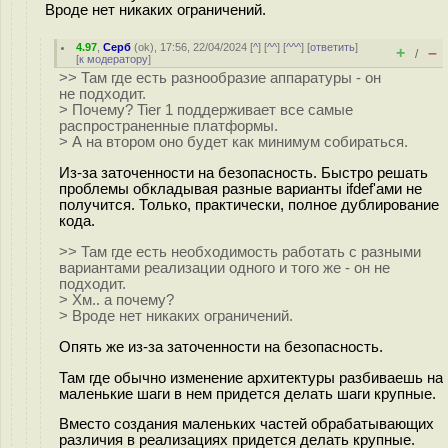
Вроде нет никаких ограничений.
4.97
,
Серб
(
ok
), 17:56, 22/04/2024 [
^
] [
^^
] [
^^^
] [
ответить
]
+
–
/
[
к модератору
]
>> Там где есть разнообразие аппаратуры - он
не подходит.
> Почему? Tier 1 поддерживает все самые
распространенные платформы.
> А на втором оно будет как минимум собираться.
Из-за заточенности на безопасность. Быстро решать
проблемы обкладывая разные варианты ifdef'ами не
получится. Только, практически, полное дублирование
кода.
>> Там где есть необходимость работать с разными
вариантами реализации одного и того же - он не
подходит.
> Хм.. а почему?
> Вроде нет никаких ограничений.
Опять же из-за заточенности на безопасность.
Там где обычно изменение архитектуры разбиваешь на
маленькие шаги в нем придется делать шаги крупные.
Вместо создания маленьких частей обрабатывающих
различия в реализациях придется делать крупные.