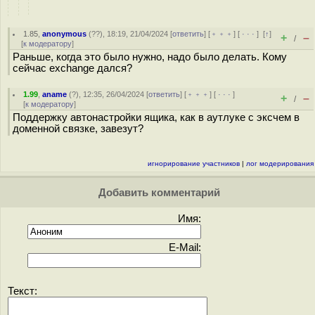
1.85
,
anonymous
(
??
), 18:19, 21/04/2024 [
ответить
] [
﹢﹢﹢
] [
· · ·
]
[
↑
]
+
–
/
[
к модератору
]
Раньше, когда это было нужно, надо было делать. Кому
сейчас exchange дался?
1.99
,
aname
(
?
), 12:35, 26/04/2024 [
ответить
] [
﹢﹢﹢
] [
· · ·
]
+
–
/
[
к модератору
]
Поддержку автонастройки ящика, как в аутлуке с эксчем в
доменной связке, завезут?
игнорирование участников
|
лог модерирования
Добавить комментарий
Имя:
E-Mail:
Текст: