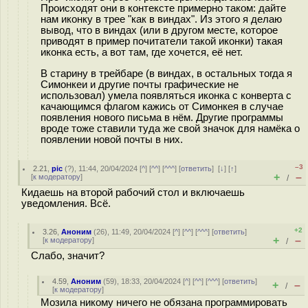
Происходят они в контексте примерно таком: дайте
нам иконку в трее "как в виндах". Из этого я делаю
вывод, что в виндах (или в другом месте, которое
приводят в пример почитатели такой иконки) такая
иконка есть, а вот там, где хочется, её нет.
В старину в трейбаре (в виндах, в остальных тогда я
Симонкеи и другие почты графические не
использовал) умела появляться иконка с конверта с
качающимся флагом кажись от Симонкея в случае
появления нового письма в нём. Другие программы
вроде тоже ставили туда же свой значок для намёка о
появлении новой почты в них.
–3
2.21
,
pic
(
?
), 11:44, 20/04/2024 [
^
] [
^^
] [
^^^
] [
ответить
]
[
↓
] [
↑
]
+
–
[
к модератору
]
/
Кидаешь на второй рабочий стол и включаешь
уведомления. Всё.
+2
3.26
,
Аноним
(
26
), 11:49, 20/04/2024 [
^
] [
^^
] [
^^^
] [
ответить
]
+
–
[
к модератору
]
/
Слабо, значит?
4.59
,
Аноним
(
59
), 18:33, 20/04/2024 [
^
] [
^^
] [
^^^
] [
ответить
]
+
–
/
[
к модератору
]
Мозила никому ничего не обязана программировать