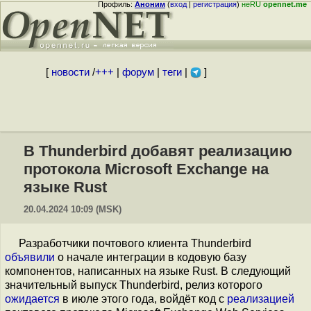
Профиль:
Аноним
(
вход
|
регистрация
)
неRU
opennet.me
[
новости
/
+++
|
форум
|
теги
|
]
В Thunderbird добавят реализацию
протокола Microsoft Exchange на
языке Rust
20.04.2024 10:09 (MSK)
Разработчики почтового клиента Thunderbird
объявили
о начале интеграции в кодовую базу
компонентов, написанных на языке Rust. В следующий
значительный выпуск Thunderbird, релиз которого
ожидается
в июле этого года, войдёт код с
реализацией