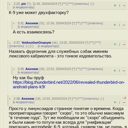
2.23
,
pic
(
?
), 11:45, 20/04/2024 [
^
] [
^^
] [
^^^
] [
ответить
]
[
↓
]
+
–
/
[
к модератору
]
К-9 уже может двухфакторку?
3.31
,
Аноним
(
31
), 12:26, 20/04/2024 [
^
] [
^^
] [
^^^
] [
ответить
]
+
–
/
[
к модератору
]
А есть взаимосвязь?
2.37
,
YetAnotherOnanym
(
ok
), 13:00, 20/04/2024 [
^
] [
^^
] [
^^^
]
+
–
/
[
ответить
]
[
↓
] [
↑
] [
к модератору
]
Назвать фургончик для служебных собак именем
люксового кабриолета - это тонкое издевательство.
3.39
,
Аноним
(
18
), 13:03, 20/04/2024 [
^
] [
^^
] [
^^^
] [
ответить
]
+
–
/
[
к модератору
]
Ну как бы пруф
https://blog.thunderbird.net/2022/06/revealed-thunderbird-on-
android-plans-k9/
–4
2.38
,
Аноним
(
18
), 13:03, 20/04/2024 [
^
] [
^^
] [
^^^
] [
ответить
]
[
↑
]
+
–
[
к модератору
]
/
Просто у линуксоидов странное понятие о времени. Когда
проприетарщики говорят "скоро", то это обычно максимум
"в течение года". Тут же пообещали их "скоро" объединить
и были какие-то потуги как всегда для "унификации"
притащить интерфейс К-9, который, скажем так, не очень, в