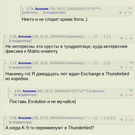
+1
5.74
,
Аноним
(
74
), 09:27, 21/04/2024 [
^
] [
^^
] [
^^^
]
+
–
[
ответить
]
[
к модератору
]
/
Никто и не спорит кроме бота. )
1.15
,
Аноним
(
14
), 11:12, 20/04/2024 [
ответить
] [
﹢﹢﹢
] [
· · ·
]
[
↑
]
+
–
/
[
к модератору
]
Не интересны эти хрусты в тундроптице, куда интереснее
фиксики к Matrix-клиенту
+6
1.17
,
Аноним
(
19
), 11:21, 20/04/2024 [
ответить
] [
﹢﹢﹢
] [
· · ·
]
[
↓
]
+
–
[
к модератору
]
/
Наконец-то! Я джвадцать лет ждал Exchange в Thunderbird
из коробки.
+2
2.63
,
Аноним
(
62
), 19:13, 20/04/2024 [
^
] [
^^
] [
^^^
] [
ответить
]
+
–
[
к модератору
]
/
Поставь Evolution и не мучайся)
1.18
,
Аноним
(
18
), 11:23, 20/04/2024 [
ответить
] [
﹢﹢﹢
] [
· · ·
]
[
↓
] [
↑
]
+
–
/
[
к модератору
]
А когда K-9 то переименуют в Thunderbird?