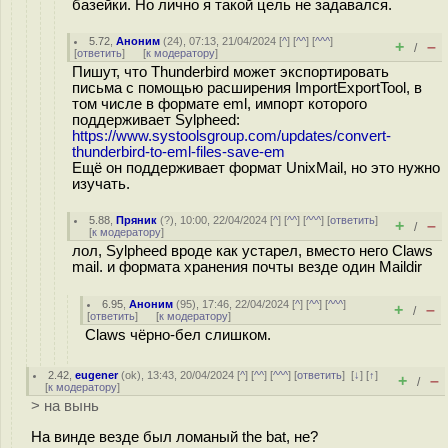
базейки. Но лично я такой цель не задавался.
5.72
,
Аноним
(
24
), 07:13, 21/04/2024 [
^
] [
^^
] [
^^^
]
+
–
/
[
ответить
]
[
к модератору
]
Пишут, что Thunderbird может экспортировать
письма с помощью расширения ImportExportTool, в
том числе в формате eml, импорт которого
поддерживает Sylpheed:
https://www.systoolsgroup.com/updates/convert-
thunderbird-to-eml-files-save-em
Ещё он поддерживает формат UnixMail, но это нужно
изучать.
5.88
,
Пряник
(
?
), 10:00, 22/04/2024 [
^
] [
^^
] [
^^^
] [
ответить
]
+
–
/
[
к модератору
]
лол, Sylpheed вроде как устарел, вместо него Claws
mail. и формата хранения почты везде один Maildir
6.95
,
Аноним
(
95
), 17:46, 22/04/2024 [
^
] [
^^
] [
^^^
]
+
–
/
[
ответить
]
[
к модератору
]
Claws чёрно-бел слишком.
2.42
,
eugener
(
ok
), 13:43, 20/04/2024 [
^
] [
^^
] [
^^^
] [
ответить
]
[
↓
] [
↑
]
+
–
/
[
к модератору
]
> на вынь
На винде везде был ломаный the bat, не?