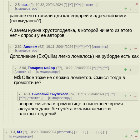
–9
2.5
,
нах.
(
?
), 10:32, 20/04/2024 [
^
] [
^^
] [
^^^
] [
ответить
]
+
–
[
к модератору
]
/
раньше его ставили для календарей и адресной книги.
(неожиданно?)
А зачем нужна хрустоподелка, в которой ничего из этого
нет - спроси у ее авторов.
2.62
,
Аноним
(
62
), 19:11, 20/04/2024 [
^
] [
^^
] [
^^^
] [
ответить
]
+
–
/
[
к модератору
]
Дополнение (ExQuilla) легко ломалось) на руборде есть как
3.90
,
Товарищ майор
(
??
), 10:22, 22/04/2024 [
^
] [
^^
] [
^^^
]
+
–
/
[
ответить
]
[
к модератору
]
M$ Office тоже не сложно ломается. Смысл тогда в
громоптице?
4.91
,
Бывалый Смузихлёб
(
ok
), 11:18, 22/04/2024 [
^
] [
^^
]
+
–
/
[
^^^
] [
ответить
]
[
к модератору
]
вопрос смысла в громоптице в нынешнее время
актуален даже без учёта взламываемости
платных поделий
+6
1.3
,
КО
(
?
), 10:20, 20/04/2024 [
ответить
] [
﹢﹢﹢
] [
· · ·
]
[
↓
] [
↑
]
+
–
[
к модератору
]
/