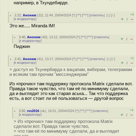
например, в Тхундебирде.
+3
2.22
,
Аноним
(
22
), 11:44, 20/04/2024 [
^
] [
^^
] [
^^^
] [
ответить
]
[
↓
] [
↑
]
+
–
[
к модератору
]
/
Это же..... Miranda IM!
3.40
,
Аноним
(
40
), 13:12, 20/04/2024 [
^
] [
^^
] [
^^^
] [
ответить
]
+
–
/
[
к модератору
]
Пиджин
+1
2.41
,
Аноним
(
41
), 13:17, 20/04/2024 [
^
] [
^^
] [
^^^
] [
ответить
]
[
↓
] [
↑
]
+
–
[
к модератору
]
/
> доступ из Тхунербирда к вацапам, виберам, телеграмам
и всяким там прочим "мессенджерам"
Из «прочих» там поддержку протокола Matrix сделали вот.
Правда такое чувство, что там её по минимуму сделали,
да и выглядит это как старая аська... Так что поддержка
есть, а вот стоит ли её пользоваться — другой вопрос
+1
3.50
,
rvs2016
(
ok
), 16:51, 20/04/2024 [
^
] [
^^
] [
^^^
] [
ответить
]
+
–
[
к модератору
]
/
> Из «прочих» там поддержку протокола Matrix
сделали вот. Правда такое чувство,
> что там её по минимуму сделали, да и выглядит