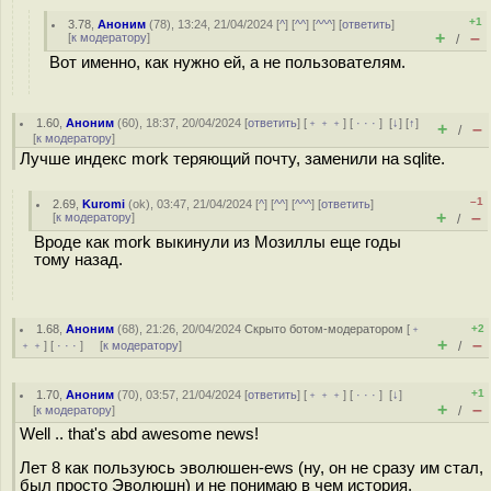
+1
3.78
,
Аноним
(
78
), 13:24, 21/04/2024 [
^
] [
^^
] [
^^^
] [
ответить
]
+
–
[
к модератору
]
/
Вот именно, как нужно ей, а не пользователям.
1.60
,
Аноним
(
60
), 18:37, 20/04/2024 [
ответить
] [
﹢﹢﹢
] [
· · ·
]
[
↓
] [
↑
]
+
–
/
[
к модератору
]
Лучше индекс mork теряющий почту, заменили на sqlite.
–1
2.69
,
Kuromi
(
ok
), 03:47, 21/04/2024 [
^
] [
^^
] [
^^^
] [
ответить
]
+
–
[
к модератору
]
/
Вроде как mork выкинули из Мозиллы еще годы
тому назад.
1.68
,
Аноним
(
68
), 21:26, 20/04/2024
Скрыто ботом-модератором
[
﹢
+2
+
–
﹢﹢
] [
· · ·
] [
к модератору
]
/
+1
1.70
,
Аноним
(
70
), 03:57, 21/04/2024 [
ответить
] [
﹢﹢﹢
] [
· · ·
]
[
↓
]
+
–
[
к модератору
]
/
Well .. that's abd awesome news!
Лет 8 как пользуюсь эволюшен-ews (ну, он не сразу им стал,
был просто Эволюшн) и не понимаю в чем история.