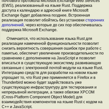
почтового протокола Microsoft Exchange Web Services
(EWS), реализованный на языке Rust. Поддержка
доступа к календарю и адресной книге Microsoft
Exchange будет добавлена позднее. Встроенная
реализация позволит обойтись без установки
сторонних
дополнений
, через которые до сих пор обеспечивалась
поддержка Microsoft Exchange.
Отмечается, что использование языка Rust для
реализации намеченной функциональности позволит
снизить вероятность совершения ошибок при работе с
памятью, обеспечит увеличение производительности по
сравнению с дополнением на JavaScript и позволит
вписаться в существующую экосистему, развивающую
связанные с электронной почтой модули на языке Rust.
Интеграцию средств для разработки на новом языке
упрощает то, что Rust уже применяется в Firefox и в
Thunderbird можно будет задействовать уже
существующую инфраструктуру для тестирования и
непрерывной интеграции, а также обвязки XPCOM
(Cross-Platform Component Object Model) для
взаимодействия компонентов на языке Rust с кодом на
C++ и JavaScript.