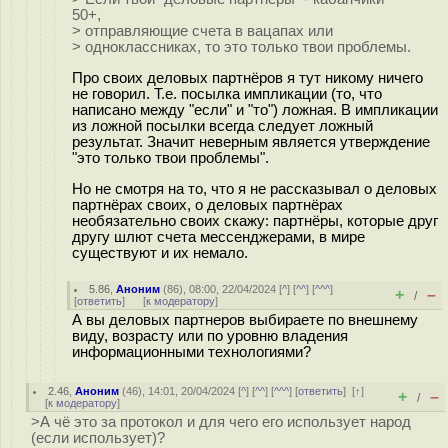
50+,
> отправляющие счета в вацапах или
> одноклассниках, то это только твои проблемы.
Про своих деловых партнёров я тут никому ничего
не говорил. Т.е. посылка импликации (то, что
написано между "если" и "то") ложная. В импликации
из ложной посылки всегда следует ложный
результат. Значит неверным является утверждение
"это только твои проблемы".
Но не смотря на то, что я не рассказывал о деловых
партнёрах своих, о деловых партнёрах
необязательно своих скажу: партнёры, которые друг
другу шлют счета мессенджерами, в мире
существуют и их немало.
5.86
,
Аноним
(
86
), 08:00, 22/04/2024 [
^
] [
^^
] [
^^^
]
+
–
/
[
ответить
]
[
к модератору
]
А вы деловых партнеров выбираете по внешнему
виду, возрасту или по уровню владения
информационными технологиями?
2.46
,
Аноним
(
46
), 14:01, 20/04/2024 [
^
] [
^^
] [
^^^
] [
ответить
]
[
↑
]
+
–
/
[
к модератору
]
>А чё это за протокол и для чего его использует народ
(если использует)?