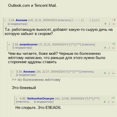
Outlook.com и Tencent Mail.
–3
1.14
,
Аноним
(
14
), 11:11, 20/04/2024 [
ответить
] [
﹢﹢﹢
] [
· · ·
]
[
↓
] [
↑
]
+
–
[
к модератору
]
/
Т.е. работающую выкосят, добавят какую-то сырую дичь на
которую забьют в скором?
+2
2.16
,
errandrunner
(
?
), 11:21, 20/04/2024 [
^
] [
^^
] [
^^^
] [
ответить
]
+
–
[
к модератору
]
/
Чем вы читаете, боже мой? Черным по болезненно
жёлтому написано, что раньше для этого нужно было
сторонние аддоны ставить
3.19
,
Аноним
(
19
), 11:27, 20/04/2024 [
^
] [
^^
] [
^^^
] [
ответить
]
+
–
/
[
к модератору
]
>> по болезненно жёлтому
Это бежевый
+1
4.35
,
YetAnotherOnanym
(
ok
), 12:56, 20/04/2024 [
^
] [
^^
] [
^^^
]
+
–
[
ответить
]
[
к модератору
]
/
Не спорьте. Это E9EAD6.