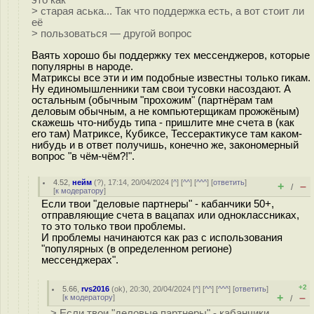
это как
> старая аська... Так что поддержка есть, а вот стоит ли
её
> пользоваться — другой вопрос
Ваять хорошо бы поддержку тех мессенджеров, которые
популярны в народе.
Матриксы все эти и им подобные известны только гикам.
Ну единомышленники там свои тусовки насоздают. А
остальным (обычным "прохожим" (партнёрам там
деловым обычным, а не компьютерщикам прожжёным)
скажешь что-нибудь типа - пришлите мне счета в (как
его там) Матриксе, Кубиксе, Тессерактикусе там каком-
нибудь и в ответ получишь, конечно же, закономерный
вопрос "в чём-чём?!".
4.52
,
нейм
(
?
), 17:14, 20/04/2024 [
^
] [
^^
] [
^^^
] [
ответить
]
+
–
/
[
к модератору
]
Если твои "деловые партнеры" - кабанчики 50+,
отправляющие счета в вацапах или одноклассниках,
то это только твои проблемы.
И проблемы начинаются как раз с использования
"популярных (в определенном регионе)
мессенджерах".
+2
5.66
,
rvs2016
(
ok
), 20:30, 20/04/2024 [
^
] [
^^
] [
^^^
] [
ответить
]
+
–
[
к модератору
]
/
> Если твои "деловые партнеры" - кабанчики