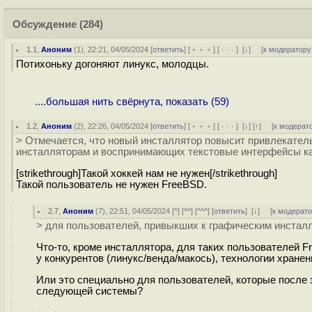
Обсуждение
(284)
1.1
,
Аноним
(
1
), 22:21, 04/05/2024 [
ответить
] [
﹢﹢﹢
] [
· · ·
]
[
↓
] [
к модератору
Потихоньку догоняют линукс, молодцы.
....большая нить свёрнута, показать (59)
1.2
,
Аноним
(
2
), 22:26, 04/05/2024 [
ответить
] [
﹢﹢﹢
] [
· · ·
]
[
↓
] [
↑
] [
к модерат
> Отмечается, что новый инсталлятор повысит привлекател
инсталляторам и воспринимающих текстовые интерфейсы к
[strikethrough]Такой хоккей нам не нужен[/strikethrough]
Такой пользователь не нужен FreeBSD.
2.7
,
Аноним
(
7
), 22:51, 04/05/2024 [
^
] [
^^
] [
^^^
] [
ответить
]
[
↓
] [
к модерат
> для пользователей, привыкших к графическим инста
Что-то, кроме инсталлятора, для таких пользователей 
у конкурентов (линукс/венда/макось), технологии хранен
Или это специально для пользователей, которые после 
следующей системы?