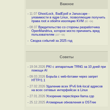
Важное
-
11.07
GhostLock, BadEpoll и Januscape -
уязвимости в ядре Linux, позволяющие получить
права root и обойти изоляцию KVM
(82 +34)
-
08.07
Вредительство со стороны разработчика
OpenMandriva, которое могло причинить вред
пользователям
(107 +34)
-
Сводка событий за 2025 год
Советы
-
19.04.2026
PKI с аппаратным TRNG за 10 дней при
помощи AI
-
09.03.2026
Борьба с web-ботами через запрет
HTTP/1.1
-
27.02.2026
Удаление всех IPv6 link-local адресов
на всех сетевых интерфейсах в Linux
-
27.01.2026
Ускорение пересборки llama.cpp
-
25.12.2025
Атомарные обновления в OSTree