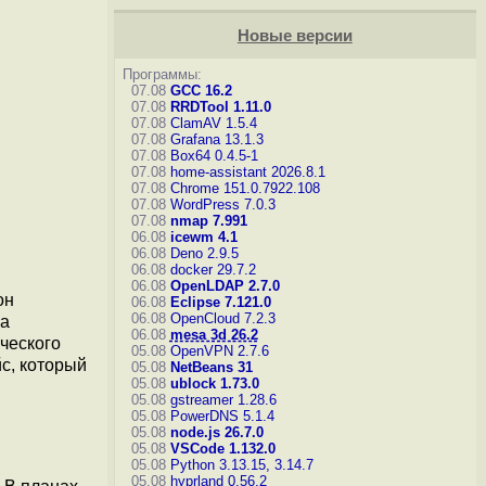
Новые версии
Программы:
07.08
GCC 16.2
07.08
RRDTool 1.11.0
07.08
ClamAV 1.5.4
07.08
Grafana 13.1.3
07.08
Box64 0.4.5-1
07.08
home-assistant 2026.8.1
07.08
Chrome 151.0.7922.108
07.08
WordPress 7.0.3
07.08
nmap 7.991
06.08
icewm 4.1
06.08
Deno 2.9.5
06.08
docker 29.7.2
06.08
OpenLDAP 2.7.0
он
06.08
Eclipse 7.121.0
06.08
OpenCloud 7.2.3
ра
06.08
mesa 3d 26.2
ческого
05.08
OpenVPN 2.7.6
с, который
05.08
NetBeans 31
05.08
ublock 1.73.0
05.08
gstreamer 1.28.6
05.08
PowerDNS 5.1.4
05.08
node.js 26.7.0
05.08
VSCode 1.132.0
05.08
Python 3.13.15, 3.14.7
05.08
hyprland 0.56.2