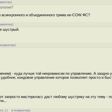
дератору
]
нологии?
ии асинхронного и объединенного трима не-COW ФС?
одератору
]
ие шустрый.
 модератору
]
ременем) - куда лучше той некромансии по управлению. А заодно у
о удобное, кондовое управление которое позволяет просто и быс
тот запросто мастеркласс даст любому шустряку на эту тему - п
и...
ть
]
[
↓
] [
к модератору
]