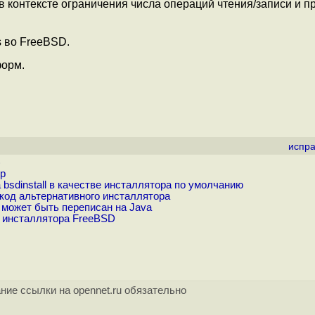
в контексте ограничения числа операций чтения/записи и п
s во FreeBSD.
форм.
испра
)
ор
dinstall в качестве инсталлятора по умолчанию
код альтернативного инсталлятора
может быть переписан на Java
о инсталлятора FreeBSD
ние ссылки на opennet.ru обязательно