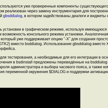
 используются уже проверенные компоненты существующег
ором реализован через замену инструментария для построен
ий
gbsddialog
, в котором задействованы диалоги и виджеты 
ь установки в графическом режиме, используя имеющуюся
нём возможность консольного режима установки. Аналогична
 который уже поддерживает опцию "-X" для создания прост
GTK2) вместо bsddialog. Использование gbsddialog вместо 
ерфейса.
для тестирования, а необходимые для его интеграции в ос
чения в bsdinstall предложены переведённые на bsddialog
ароля администратора и выбора часового пояса, а также к
ения переменной окружения $DIALOG и поддержки активаци