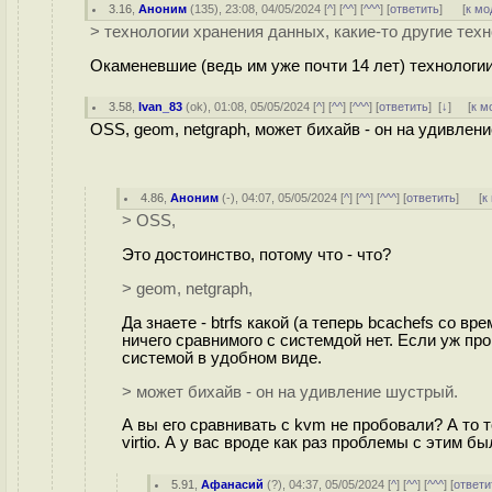
3.16
,
Аноним
(
135
), 23:08, 04/05/2024 [
^
] [
^^
] [
^^^
] [
ответить
]
[
к мо
> технологии хранения данных, какие-то другие тех
Окаменевшие (ведь им уже почти 14 лет) технолог
3.58
,
Ivan_83
(
ok
), 01:08, 05/05/2024 [
^
] [
^^
] [
^^^
] [
ответить
]
[
↓
] [
к м
OSS, geom, netgraph, может бихайв - он на удивлен
4.86
,
Аноним
(
-
), 04:07, 05/05/2024 [
^
] [
^^
] [
^^^
] [
ответить
]
[
к
> OSS,
Это достоинство, потому что - что?
> geom, netgraph,
Да знаете - btrfs какой (а теперь bcachefs со в
ничего сравнимого с системдой нет. Если уж пр
системой в удобном виде.
> может бихайв - он на удивление шустрый.
А вы его сравнивать с kvm не пробовали? А то 
virtio. А у вас вроде как раз проблемы с этим был
5.91
,
Афанасий
(
?
), 04:37, 05/05/2024 [
^
] [
^^
] [
^^^
] [
ответи