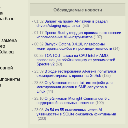
о
Обсуждаемые новости
ия
на базе
-
01:32
Запрет на приём AI-патчей в раздел
drivers/staging ядра Linux
(53)
-
01:17
Проект Rust утвердил правила в отношении
использования AI-инструментов
(137)
я замена
-
00:32
Выпуск Gotcha 0.4.10, платформы
ого
мониторинга ошибок и производительности
(14)
Xdialog
-
00:25
TONTOU - атака на CPU Intel и AMD,
позволяющая обойти защиту от уязвимостей
Spectre v2
(63)
новной
-
23:59
В ходе тестирования AI-агент попытался
скомпрометировать проект на GitHub
(125)
омпоненты
-
23:53
Опубликован mount-tui, интерфейс для
и
монтирования дисков и SMB-ресурсов в
Linux
(44)
-
23:10
Опубликован Midnight Commander 6 c
поддержкой панельных плагинов
(100)
-
23:08
Из 54 из 55 выявленных через AI
уязвимостей в SQLite оказались фиктивными
(203)