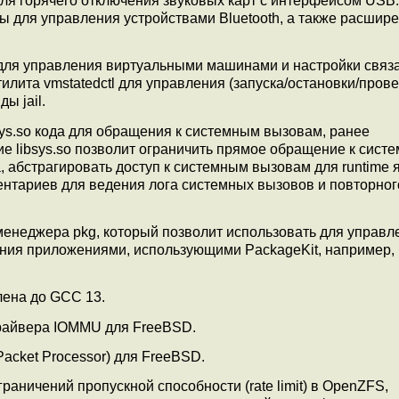
ля горячего отключения звуковых карт с интерфейсом USB.
ты для управления устройствами Bluetooth, а также расшир
ля управления виртуальными машинами и настройки связ
лита vmstatedctl для управления (запуска/остановки/пров
ы jail.
sys.so кода для обращения к системным вызовам, ранее
ание libsys.so позволит ограничить прямое обращение к сис
 абстрагировать доступ к системным вызовам для runtime 
нтариев для ведения лога системных вызовов и повторног
 менеджера pkg, который позволит использовать для управл
ния приложениями, использующими PackageKit, например,
лена до GCC 13.
райвера IOMMU для FreeBSD.
Packet Processor) для FreeBSD.
аничений пропускной способности (rate limit) в OpenZFS,