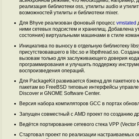
асинхронном режиме, что необходимо, например, д
реализация библиотеки oss, утилиты audio и утили
возможностей утилиты и библиотеки mixer.
Для Bhyve реализован фоновый процесс
vmstated
д
ними сетевых подсистем и хранилищ. Добавлена ути
состояния) виртуальными машинами в стиле команд
Инициатива по выносу в отдельную библиотеку lib
присутствовавшего в libc.so и libpthread.so. Созд
вызовам только для заслуживающего доверия кода,
программирования и улучшить поддержку инструме
воспроизведения операций.
Для PackageKit развивается бэкенд для пакетного
пакетам во FreeBSD типовые интерфейсы управле
Discover и GNOME Software Center.
Версия набора компиляторов GCC в портах обнов
Запущен совместный с AMD проект по созданию д
Ведётся портирование сетевого стека VPP (Vector 
Стартовал проект по реализации настраиваемых огр