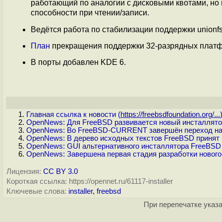
работающий по аналогии с дисковыми квотами, но 
способности при чтении/записи.
Ведётся работа по стабилизации поддержки unionf
План
прекращения поддержки 32-разрядных плат
В порты добавлен KDE 6.
Главная ссылка к новости (
https://freebsdfoundation.org/...
OpenNews: Для FreeBSD развивается новый инсталлят
OpenNews: Во FreeBSD-CURRENT завершён переход на bs
OpenNews: В дерево исходных текстов FreeBSD принят 
OpenNews: GUI альтернативного инсталлятора FreeBSD 
OpenNews: Завершена первая стадия разработки новог
Лицензия:
CC BY 3.0
Короткая ссылка: https://opennet.ru/61117-installer
Ключевые слова:
installer
,
freebsd
При перепечатке указа