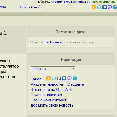
Профиль:
Аноним
(
вход
|
регистрация
)
неRU
opennet.me
РУМ
Поиск
(
теги
)
а 1
Памятные даты
17 июля
Slackware
исполнилось 33 года
Навигация
изван
сталлятор
щих
елостное
Каналы:
Разделы новостей
|
Сводные
Что нового на OpenNet
Поиск в новостях
Новые комментарии
Добавить свою новость