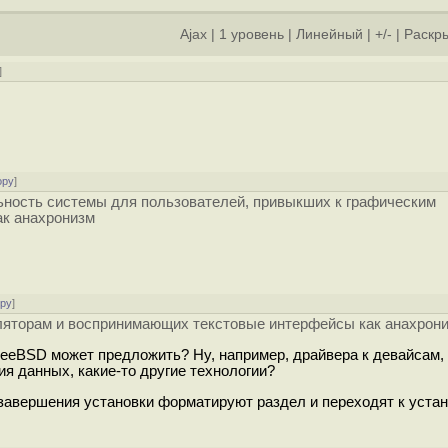
Ajax
|
1 уровень
|
Линейный
|
+/-
|
Раскры
]
ору
]
ьность системы для пользователей, привыкших к графическим
ак анахронизм
ору
]
лляторам и воспринимающих текстовые интерфейсы как анахрон
FreeBSD может предложить? Ну, например, драйвера к девайсам,
ия данных, какие-то другие технологии?
завершения установки форматируют раздел и переходят к уста