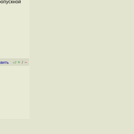
ропускной
+
–
вить
/
+7