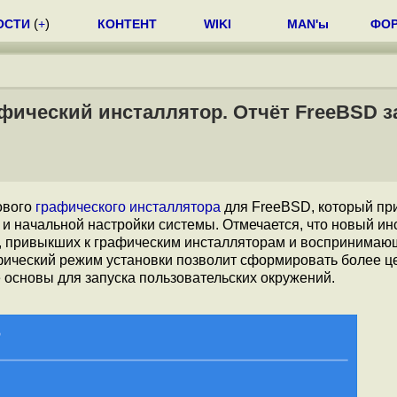
ОСТИ
(
+
)
КОНТЕНТ
WIKI
MAN'ы
ФО
фический инсталлятор. Отчёт FreeBSD з
ового
графического инсталлятора
для FreeBSD, который пр
 и начальной настройки системы. Отмечается, что новый ин
й, привыкших к графическим инсталляторам и воспринимаю
афический режим установки позволит сформировать более ц
 основы для запуска пользовательских окружений.