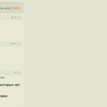
ть всё
|
RSS
+
–
/
–6
+
–
/
+3
+
–
/
изм
 которых нет
новке