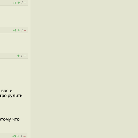
+
–
/
+1
+
–
/
+2
+
–
/
 вас и
тро рулить
отому что
+
–
/
+5