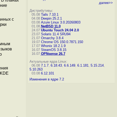
 В планах
далее>>
ение
Дистрибутивы:
05.08
Tails 7.10.1
04.08
Deepin 25.2.1
анных с
03.08
Azure Linux 3.0.20260803
ерки
01.08
NetBSD 11.0
24.07
Ubuntu Touch 24.04 2.0
23.07
Solaris 11.4 SRU94
21.07
Omarchy 3.8.4
19.07
Chrome OS 150.0.7871.150
темным
17.07
Whonix 18.2.1.9
языков
16.07
SteamOS 3.8.15
16.07
OPNsense 26.7
о
Актуальные ядра Linux:
06.08
7.1.7
,
6.18.43
,
6.6.149
,
6.1.181
,
5.15.214
,
ения
5.10.263
 KDE
03.08
6.12.101
Изменения в ядре 7.2