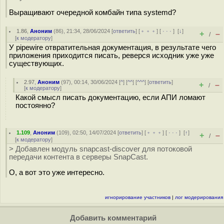
Выращивают очередной комбайн типа systemd?
1.86
,
Аноним
(
86
), 21:34, 28/06/2024 [
ответить
] [
﹢﹢﹢
] [
· · ·
]
[
↓
]
+
–
/
[
к модератору
]
У pipewire отвратительная документация, в результате чего
приложения приходится писать, реверся исходник уже уже
существующих.
2.97
,
Аноним
(
97
), 00:14, 30/06/2024 [
^
] [
^^
] [
^^^
] [
ответить
]
+
–
/
[
к модератору
]
Какой смысл писать документацию, если АПИ ломают
постоянно?
1.109
,
Аноним
(
109
), 02:50, 14/07/2024 [
ответить
] [
﹢﹢﹢
] [
· · ·
]
[
↑
]
+
–
/
[
к модератору
]
> Добавлен модуль snapcast-discover для потоковой
передачи контента в серверы SnapCast.
О, а вот это уже интересно.
игнорирование участников
|
лог модерирования
Добавить комментарий