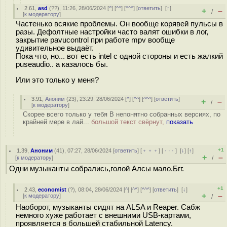
2.61
,
asd
(
??
), 11:26, 28/06/2024 [
^
] [
^^
] [
^^^
] [
ответить
]
[
↑
]
+
–
/
[
к модератору
]
Частенько всякие проблемы. Он вообще корявей пульсы в
разы. Дефолтные настройки часто валят ошибки в лог,
закрытие pavucontrol при работе mpv вообще
удивительное выдаёт.
Пока что, но... вот есть intel с одной стороны и есть жалкий
puseaudio.. а казалось бы.
Или это только у меня?
3.91
,
Аноним
(
23
), 23:29, 28/06/2024 [
^
] [
^^
] [
^^^
] [
ответить
]
+
–
/
[
к модератору
]
Скорее всего только у тебя В непонятно собранных версиях, по
крайней мере в лай...
большой текст свёрнут,
показать
+1
1.39
,
Аноним
(
41
), 07:27, 28/06/2024 [
ответить
] [
﹢﹢﹢
] [
· · ·
]
[
↓
] [
↑
]
+
–
[
к модератору
]
/
Одни музыканты собрались,голой Алсы мало.Бгг.
+1
2.43
,
economist
(
?
), 08:04, 28/06/2024 [
^
] [
^^
] [
^^^
] [
ответить
]
[
↓
]
+
–
[
к модератору
]
/
Наоборот, музыканты сидят на ALSA и Reaper. Сабж
немного хуже работает с внешними USB-картами,
проявляется в большей стабильной Latency.