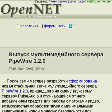
Профиль:
Аноним
(
вход
|
регистрация
)
неRU
opennet.me
[
новости
/
+++
|
форум
|
теги
|
]
Выпуск мультимедийного сервера
PipeWire 1.2.0
27.06.2024 22:47 (MSK)
После семи месяцев разработки
сформирована
новая стабильная ветка мультимедийного сервера
PipeWire 1.2.0
, пришедшего на смену звуковому
серверу PulseAudio и отличающийся от него
добавлением средств для работы с потоками видео,
возможностью обработки звука с минимальными
задержками и новой моделью безопасности для