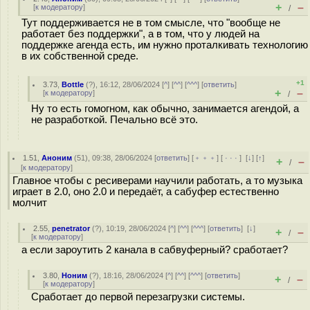
+
–
[
к модератору
]
/
Тут поддерживается не в том смысле, что "вообще не
работает без поддержки", а в том, что у людей на
поддержке агенда есть, им нужно проталкивать технологию
в их собственной среде.
+1
3.73
,
Bottle
(
?
), 16:12, 28/06/2024 [
^
] [
^^
] [
^^^
] [
ответить
]
+
–
[
к модератору
]
/
Ну то есть гомогном, как обычно, занимается агендой, а
не разработкой. Печально всё это.
1.51
,
Аноним
(
51
), 09:38, 28/06/2024 [
ответить
] [
﹢﹢﹢
] [
· · ·
]
[
↓
] [
↑
]
+
–
/
[
к модератору
]
Главное чтобы с ресиверами научили работать, а то музыка
играет в 2.0, оно 2.0 и передаёт, а сабуфер естественно
молчит
2.55
,
penetrator
(
?
), 10:19, 28/06/2024 [
^
] [
^^
] [
^^^
] [
ответить
]
[
↓
]
+
–
/
[
к модератору
]
а если зароутить 2 канала в сабвуферный? сработает?
3.80
,
Ноним
(
?
), 18:16, 28/06/2024 [
^
] [
^^
] [
^^^
] [
ответить
]
+
–
/
[
к модератору
]
Сработает до первой перезагрузки системы.