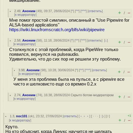
микширование.
2.49
,
Аноним
(
49
), 09:37, 28/06/2024 [
^
] [
^^
] [
^^^
] [
ответить
]
+
–
/
[
к модератору
]
Мне помог простой симликн, описанный в "Use Pipewire for
ALSA-based applications"
https://wiki.linuxfromscratch.org/blfs/wiki/pipewire
2.58
,
Аноним
(
58
), 11:18, 28/06/2024 [
^
] [
^^
] [
^^^
] [
ответить
]
[
↓
]
+
–
/
[
к модератору
]
Столкнулся с этой проблемой, когда PipeWire только
появился, вернулся на pulseaudio.
Удивительно, что до сих пор не решили эту проблему.
3.98
,
Аноним
(
98
), 10:28, 30/06/2024 [
^
] [
^^
] [
^^^
] [
ответить
]
+
–
/
[
к модератору
]
У меня эта проблема была на пульсе, а с pipewire все
чисто и шелковисто еще со времен 0.2.х
2.74
,
Аноним
(
74
), 16:38, 28/06/2024
Скрыто ботом-модератором
+
–
/
[
к модератору
]
+1
1.3
,
noc101
(
ok
), 23:32, 27/06/2024 [
ответить
] [
﹢﹢﹢
] [
· · ·
]
[
↓
] [
↑
]
+
–
[
к модератору
]
/
Круто.
Но кто объяснит, когда Линукс научится не щелкать