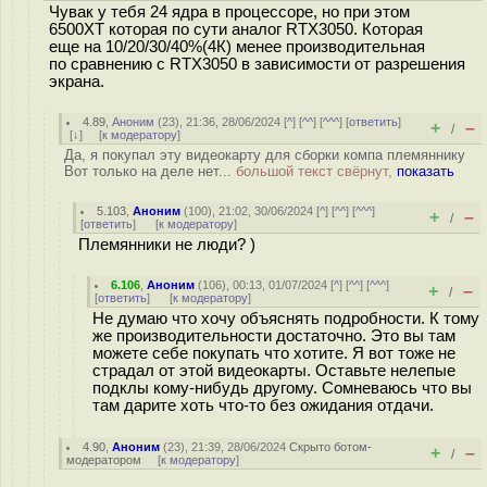
Чувак у тебя 24 ядра в процессоре, но при этом
6500XT которая по сути аналог RTX3050. Которая
еще на 10/20/30/40%(4К) менее производительная
по сравнению с RTX3050 в зависимости от разрешения
экрана.
4.89
,
Аноним
(
23
), 21:36, 28/06/2024 [
^
] [
^^
] [
^^^
] [
ответить
]
+
–
/
[
↓
] [
к модератору
]
Да, я покупал эту видеокарту для сборки компа племяннику
Вот только на деле нет...
большой текст свёрнут,
показать
5.103
,
Аноним
(
100
), 21:02, 30/06/2024 [
^
] [
^^
] [
^^^
]
+
–
/
[
ответить
]
[
к модератору
]
Племянники не люди? )
6.106
,
Аноним
(
106
), 00:13, 01/07/2024 [
^
] [
^^
] [
^^^
]
+
–
/
[
ответить
]
[
к модератору
]
Не думаю что хочу объяснять подробности. К тому
же производительности достаточно. Это вы там
можете себе покупать что хотите. Я вот тоже не
страдал от этой видеокарты. Оставьте нелепые
подклы кому-нибудь другому. Сомневаюсь что вы
там дарите хоть что-то без ожидания отдачи.
4.90
,
Аноним
(
23
), 21:39, 28/06/2024
Скрыто ботом-
+
–
/
модератором
[
к модератору
]