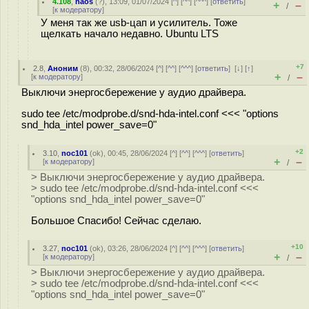
4.108
,
haos
(
?
), 13:09, 01/07/2024 [
^
] [
^^
] [
^^^
] [
ответить
]
+
–
/
[
к модератору
]
У меня так же usb-цап и усилитель. Тоже
щелкать начало недавно. Ubuntu LTS
+7
2.8
,
Аноним
(
8
), 00:32, 28/06/2024 [
^
] [
^^
] [
^^^
] [
ответить
]
[
↓
] [
↑
]
+
–
[
к модератору
]
/
Выключи энергосбережение у аудио драйвера.
sudo tee /etc/modprobe.d/snd-hda-intel.conf <<< "options
snd_hda_intel power_save=0"
+2
3.10
,
noc101
(
ok
), 00:45, 28/06/2024 [
^
] [
^^
] [
^^^
] [
ответить
]
+
–
[
к модератору
]
/
> Выключи энергосбережение у аудио драйвера.
> sudo tee /etc/modprobe.d/snd-hda-intel.conf <<<
"options snd_hda_intel power_save=0"
Большое Спасибо! Сейчас сделаю.
+10
3.27
,
noc101
(
ok
), 03:26, 28/06/2024 [
^
] [
^^
] [
^^^
] [
ответить
]
+
–
[
к модератору
]
/
> Выключи энергосбережение у аудио драйвера.
> sudo tee /etc/modprobe.d/snd-hda-intel.conf <<<
"options snd_hda_intel power_save=0"