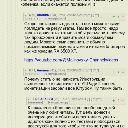
копеечка, если окажется полезным! ;)
6.40
,
Аноним
(
23
), 07:41, 28/06/2024 [
^
] [
^^
] [
^^^
]
+
–
/
[
ответить
]
[
к модератору
]
Скоро постараюсь сделать, а пока можете сами
поглядеть на результаты. Там все просто, надо
только дописать статью чтобы разъяснить почему
так происходит и вправить мозги обманутым
людям. Можете сами сравнить с обычно
показываемыми результатами и итогами блоггеров
как же ужасна RX 6500 XT.
https://youtube.com/@Malinovsky-Channel/videos
6.41
,
Аноним
(
41
), 07:49, 28/06/2024 [
^
] [
^^
] [
^^^
]
+
–
/
[
ответить
]
[
к модератору
]
Почему статью не написать?Инструкции
выложенные в видосике это УГ.Ради 2 копеек
монетизации засрали все Ютубом.Фу таким быть.
7.69
,
Аноним
(
23
), 14:37, 28/06/2024 [
^
] [
^^
] [
^^^
]
+
–
/
[
ответить
]
[
к модератору
]
К сожалению большинство, особенно детей
очень не любит читать. Тут цель донести
информацию чтобы они перестали слушать
идиотов коих полно с их тестами и обосраться
веселухой для того чтобы те кто не тупанул и не