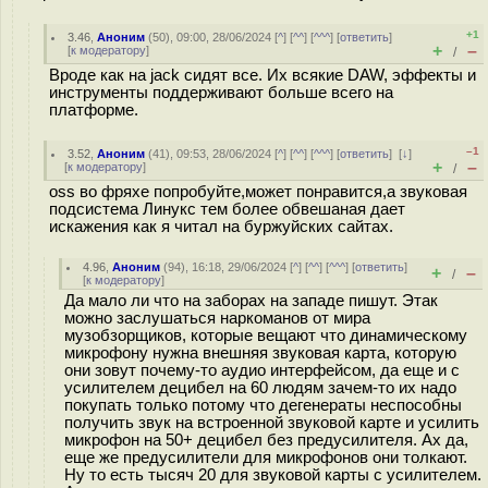
+1
3.46
,
Аноним
(
50
), 09:00, 28/06/2024 [
^
] [
^^
] [
^^^
] [
ответить
]
+
–
[
к модератору
]
/
Вроде как на jack сидят все. Их всякие DAW, эффекты и
инструменты поддерживают больше всего на
платформе.
–1
3.52
,
Аноним
(
41
), 09:53, 28/06/2024 [
^
] [
^^
] [
^^^
] [
ответить
]
[
↓
]
+
–
[
к модератору
]
/
oss во фряхе попробуйте,может понравится,а звуковая
подсистема Линукс тем более обвешаная дает
искажения как я читал на буржуйских сайтах.
4.96
,
Аноним
(
94
), 16:18, 29/06/2024 [
^
] [
^^
] [
^^^
] [
ответить
]
+
–
/
[
к модератору
]
Да мало ли что на заборах на западе пишут. Этак
можно заслушаться наркоманов от мира
музобзорщиков, которые вещают что динамическому
микрофону нужна внешняя звуковая карта, которую
они зовут почему-то аудио интерфейсом, да еще и с
усилителем децибел на 60 людям зачем-то их надо
покупать только потому что дегенераты неспособны
получить звук на встроенной звуковой карте и усилить
микрофон на 50+ децибел без предусилителя. Ах да,
еще же предусилители для микрофонов они толкают.
Ну то есть тысяч 20 для звуковой карты с усилителем.