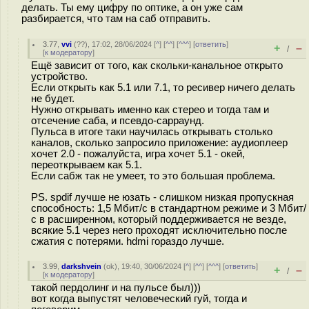
делать. Ты ему цифру по оптике, а он уже сам
разбирается, что там на саб отправить.
3.77
,
vvi
(
??
), 17:02, 28/06/2024 [
^
] [
^^
] [
^^^
] [
ответить
]
+
–
/
[
к модератору
]
Ещё зависит от того, как скольки-канальное открыто
устройство.
Если открыть как 5.1 или 7.1, то ресивер ничего делать
не будет.
Нужно открывать именно как стерео и тогда там и
отсечение саба, и псевдо-сарраунд.
Пульса в итоге таки научилась открывать столько
каналов, сколько запросило приложение: аудиоплеер
хочет 2.0 - пожалуйста, игра хочет 5.1 - окей,
переоткрываем как 5.1.
Если сабж так не умеет, то это большая проблема.
PS. spdif лучше не юзать - слишком низкая пропускная
способность: 1,5 Мбит/с в стандартном режиме и 3 Мбит/
с в расширенном, который поддерживается не везде,
всякие 5.1 через него проходят исключительно после
сжатия с потерями. hdmi гораздо лучше.
3.99
,
darkshvein
(
ok
), 19:40, 30/06/2024 [
^
] [
^^
] [
^^^
] [
ответить
]
+
–
/
[
к модератору
]
такой пердолинг и на пульсе был)))
вот когда выпустят человеческий гуй, тогда и