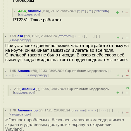
поговорим
3.105
,
Аноним
(
100
), 21:12, 30/06/2024 [
^
] [
^^
] [
^^^
] [
ответить
]
+
–
/
[
к модератору
]
PT2351. Такое работает.
1.59
,
asd
(
??
), 11:23, 28/06/2024 [
ответить
] [
﹢﹢﹢
] [
· · ·
]
[
↑
]
+
–
/
[
к модератору
]
При установке довольно низких частот при работе от аккума
на ноуте, он начинает заикаться и лагать во все поля.
С пульсой такого не было никогда. В юзер спейс скоро всё
выкинут, когда ожидаешь этого от аудио подсистемы в чипе.
1.65
,
Аноним
(
65
), 12:33, 28/06/2024
Скрыто ботом-модератором
[
﹢
–5
+
–
﹢﹢
] [
· · ·
] [
к модератору
]
/
+9
2.66
,
Аноним
(
-
), 13:05, 28/06/2024
Скрыто ботом-модератором
+
–
[
к модератору
]
/
1.78
,
Анониматор
(
?
), 17:23, 28/06/2024 [
ответить
] [
﹢﹢﹢
] [
· · ·
]
[
↑
]
+
–
/
[
к модератору
]
> "решает проблемы с безопасным захватом содержимого
экрана и удалённым доступом к экрану в окружении
Wayland".