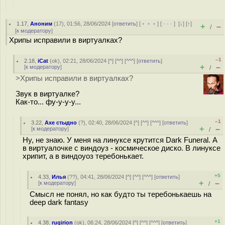
1.17
,
Аноним
(
17
), 01:56, 28/06/2024 [
ответить
] [
﹢﹢﹢
] [
· · ·
]
[
↓
] [
↑
]
+
–
/
[
к модератору
]
Хрипы исправили в виртуалках?
–1
2.18
,
iCat
(
ok
), 02:21, 28/06/2024 [
^
] [
^^
] [
^^^
] [
ответить
]
+
–
[
к модератору
]
/
>Хрипы исправили в виртуалках?
Звук в виртуалке?
Как-то... фу-у-у-у...
–1
3.22
,
Ахе стыдно
(
?
), 02:40, 28/06/2024 [
^
] [
^^
] [
^^^
] [
ответить
]
+
–
[
к модератору
]
/
Ну, не знаю. У меня на линуксе крутится Dark Funeral. А
в виртуалочке с виндоуз - космическое диско. В линуксе
хрипит, а в виндоуоз теребонькает.
+5
4.33
,
Илья
(
??
), 04:41, 28/06/2024 [
^
] [
^^
] [
^^^
] [
ответить
]
+
–
[
к модератору
]
/
Смысл не понял, но как будто ты теребонькаешь на
deep dark fantasy
+1
4.38
,
rugirion
(
ok
), 06:24, 28/06/2024 [
^
] [
^^
] [
^^^
] [
ответить
]