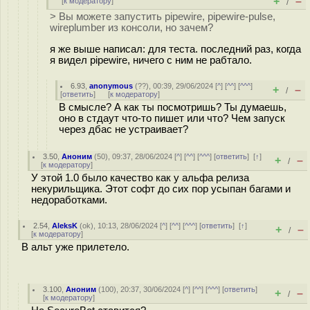
+
–
[
к модератору
]
/
> Вы можете запустить pipewire, pipewire-pulse,
wireplumber из консоли, но зачем?
я же выше написал: для теста. последний раз, когда
я видел pipewire, ничего с ним не рабтало.
6.93
,
anonymous
(
??
), 00:39, 29/06/2024 [
^
] [
^^
] [
^^^
]
+
–
/
[
ответить
]
[
к модератору
]
В смысле? А как ты посмотришь? Ты думаешь,
оно в стдаут что-то пишет или что? Чем запуск
через дбас не устраивает?
3.50
,
Аноним
(
50
), 09:37, 28/06/2024 [
^
] [
^^
] [
^^^
] [
ответить
]
[
↑
]
+
–
/
[
к модератору
]
У этой 1.0 было качество как у альфа релиза
некурильщика. Этот софт до сих пор усыпан багами и
недоработками.
2.54
,
AleksK
(
ok
), 10:13, 28/06/2024 [
^
] [
^^
] [
^^^
] [
ответить
]
[
↑
]
+
–
/
[
к модератору
]
В альт уже прилетело.
3.100
,
Аноним
(
100
), 20:37, 30/06/2024 [
^
] [
^^
] [
^^^
] [
ответить
]
+
–
/
[
к модератору
]