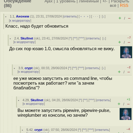
Обсуждение
Ajax
|
1 уровень
|
Линейный
|
+/-
|
Раскрыть
(86)
всё
|
RSS
1.1
,
Аноним
(
1
), 23:31, 27/06/2024 [
ответить
] [
﹢﹢﹢
] [
· · ·
]
[
↓
]
+
–
/
[
к модератору
]
Класс, надо будет обновиться
–7
2.4
,
Skullnet
(
ok
), 23:41, 27/06/2024 [
^
] [
^^
] [
^^^
] [
ответить
]
[
↓
]
+
–
[
к модератору
]
/
До сих пор юзаю 1.0, смысла обновляться не вижу.
–2
3.9
,
crypt
(
ok
), 00:33, 28/06/2024 [
^
] [
^^
] [
^^^
] [
ответить
]
[
↓
]
+
–
[
к модератору
]
/
ее уже можно запустить из command line, чтобы
посмотреть как работает? или "а зачем
блаблабла"?
+1
4.29
,
Skullnet
(
ok
), 04:20, 28/06/2024 [
^
] [
^^
] [
^^^
] [
ответить
]
+
–
[
к модератору
]
/
Вы можете запустить pipewire, pipewire-pulse,
wireplumber из консоли, но зачем?
–4
5.42
,
crypt
(
ok
), 07:50, 28/06/2024 [
^
] [
^^
] [
^^^
] [
ответить
]