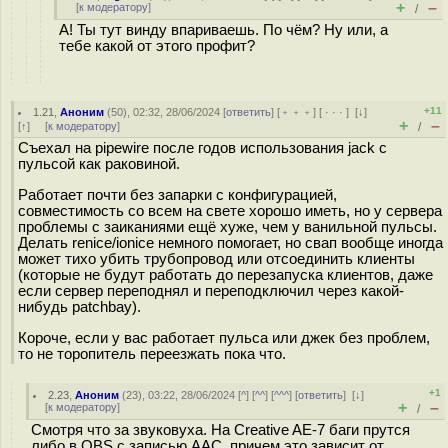
+
–
[
к модератору
]
/
А! Ты тут винду впариваешь. По чëм? Ну или, а
тебе какой от этого профит?
+11
1.21
,
Аноним
(
50
), 02:32, 28/06/2024 [
ответить
] [
﹢﹢﹢
] [
· · ·
]
[
↓
]
+
–
[
↑
] [
к модератору
]
/
Съехал на pipewire после годов использования jack с
пульсой как раковиной.
Работает почти без запарки с конфигурацией,
совместимость со всем на свете хорошо иметь, но у сервера
проблемы с заиканиями ещё хуже, чем у ванильной пульсы.
Делать renice/ionice немного помогает, но свап вообще иногда
может тихо убить трубопровод или отсоединить клиенты
(которые не будут работать до перезапуска клиентов, даже
если сервер переподнял и переподключил через какой-
нибудь patchbay).
Короче, если у вас работает пульса или джек без проблем,
то не торопитель переезжать пока что.
+1
2.23
,
Аноним
(
23
), 03:22, 28/06/2024 [
^
] [
^^
] [
^^^
] [
ответить
]
[
↓
]
+
–
[
к модератору
]
/
Смотря что за звуковуха. На Creative AE-7 баги прутся
либо в OBS с записью AAC, причем это зависит от