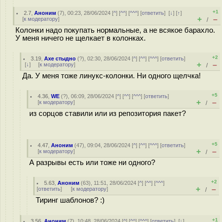
+1
2.7
,
Аноним
(
7
), 00:23, 28/06/2024 [
^
] [
^^
] [
^^^
] [
ответить
]
[
↓
] [
↑
]
+
–
[
к модератору
]
/
Колонки надо покупать нормальные, а не всякое барахло.
У меня ничего не щелкает в колонках.
+2
3.19
,
Ахе стыдно
(
?
), 02:30, 28/06/2024 [
^
] [
^^
] [
^^^
] [
ответить
]
+
–
[
↓
] [
к модератору
]
/
Да. У меня тоже линукс-колонки. Ни одного щелчка!
+5
4.36
,
WE
(
?
), 06:09, 28/06/2024 [
^
] [
^^
] [
^^^
] [
ответить
]
+
–
[
к модератору
]
/
из сорцов ставили или из репозитория пакет?
+5
4.47
,
Аноним
(
47
), 09:04, 28/06/2024 [
^
] [
^^
] [
^^^
] [
ответить
]
+
–
[
к модератору
]
/
А разрывы есть или тоже ни одного?
+2
5.63
,
Аноним
(
63
), 11:51, 28/06/2024 [
^
] [
^^
] [
^^^
]
+
–
[
ответить
]
[
к модератору
]
/
Тиринг шаблонов? :)
+1
3.56
,
Аноним
(
7
), 10:48, 28/06/2024 [
^
] [
^^
] [
^^^
] [
ответить
]
[
↓
]