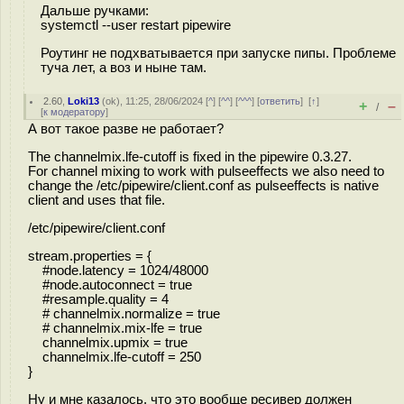
Дальше ручками:
systemctl --user restart pipewire
Роутинг не подхватывается при запуске пипы. Проблеме
туча лет, а воз и ныне там.
2.60
,
Loki13
(
ok
), 11:25, 28/06/2024 [
^
] [
^^
] [
^^^
] [
ответить
]
[
↑
]
+
–
/
[
к модератору
]
А вот такое разве не работает?
The channelmix.lfe-cutoff is fixed in the pipewire 0.3.27.
For channel mixing to work with pulseeffects we also need to
change the /etc/pipewire/client.conf as pulseeffects is native
client and uses that file.
/etc/pipewire/client.conf
stream.properties = {
#node.latency = 1024/48000
#node.autoconnect = true
#resample.quality = 4
# channelmix.normalize = true
# channelmix.mix-lfe = true
channelmix.upmix = true
channelmix.lfe-cutoff = 250
}
Ну и мне казалось, что это вообще ресивер должен