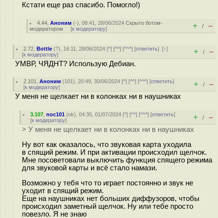
Кстати еще раз спасибо. Помогло!)
4.44
,
Аноним
(
-
), 08:41, 28/06/2024
Скрыто ботом-
+
–
/
модератором
[
к модератору
]
2.72
,
Bottle
(
?
), 16:11, 28/06/2024 [
^
] [
^^
] [
^^^
] [
ответить
]
[
↑
]
+
–
/
[
к модератору
]
УМВР, ЧЯДНТ? Использую Дебиан.
2.101
,
Аноним
(
101
), 20:49, 30/06/2024 [
^
] [
^^
] [
^^^
] [
ответить
]
+
–
/
[
к модератору
]
У меня не щелкает ни в колонках ни в наушниках
3.107
,
noc101
(
ok
), 04:35, 01/07/2024 [
^
] [
^^
] [
^^^
] [
ответить
]
+
–
/
[
к модератору
]
> У меня не щелкает ни в колонках ни в наушниках
Ну вот как оказалось, что звуковая карта уходила
в спящий режим. И при активации происходил щелчок.
Мне посоветовали выключить функция спящего режима
для звуковой карты и всё стало намази.
Возможно у тебя что то играет постоянно и звук не
уходит в спящий режим.
Еще на наушниках нет больших диффузоров, чтобы
происходил заметный щелчок. Ну или тебе просто
повезло. Я не знаю