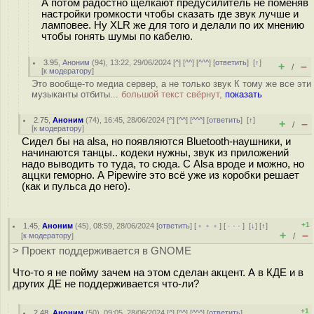
А потом радостно щелкают предусилитель не поменяв
настройки громкости чтобы сказать где звук лучше и
ламповее. Ну XLR же для того и делали по их мнению
чтобы гонять шумы по кабелю.
3.95
,
Аноним
(
94
), 13:22, 29/06/2024 [
^
] [
^^
] [
^^^
] [
ответить
]
[
↑
]
+
–
/
[
к модератору
]
Это вообще-то медиа сервер, а не только звук К тому же все эти
музыканты отбиты...
большой текст свёрнут,
показать
2.75
,
Аноним
(
74
), 16:45, 28/06/2024 [
^
] [
^^
] [
^^^
] [
ответить
]
[
↑
]
+
–
/
[
к модератору
]
Сидел бы на alsa, но появляются Bluetooth-наушники, и
начинаются танцы.. кодеки нужны, звук из приложений
надо выводить то туда, то сюда. С Alsa вроде и можно, но
аццки геморно. А Pipewire это всё уже из коробки решает
(как и пульса до него).
+1
1.45
,
Аноним
(
45
), 08:59, 28/06/2024 [
ответить
] [
﹢﹢﹢
] [
· · ·
]
[
↓
] [
↑
]
+
–
[
к модератору
]
/
> Проект поддерживается в GNOME
Что-то я не пойму зачем на этом сделан акцент. А в КДЕ и в
других ДЕ не поддерживается что-ли?
+1
2.48
,
Аноним
(
50
), 09:05, 28/06/2024 [
^
] [
^^
] [
^^^
] [
ответить
]