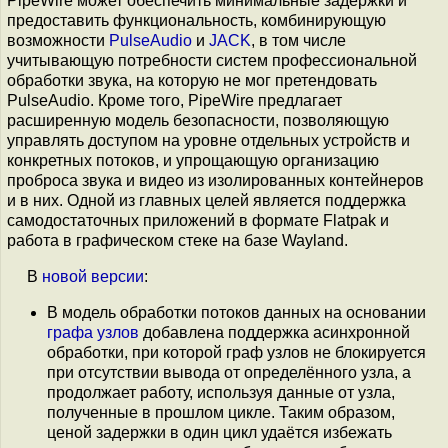
PipeWire может обеспечить минимальные задержки и
предоставить функциональность, комбинирующую
возможности
PulseAudio
и
JACK
, в том числе
учитывающую потребности систем профессиональной
обработки звука, на которую не мог претендовать
PulseAudio. Кроме того, PipeWire предлагает
расширенную модель безопасности, позволяющую
управлять доступом на уровне отдельных устройств и
конкретных потоков, и упрощающую организацию
проброса звука и видео из изолированных контейнеров
и в них. Одной из главных целей является поддержка
самодостаточных приложений в формате Flatpak и
работа в графическом стеке на базе Wayland.
В
новой версии
:
В модель обработки потоков данных на основании
графа узлов
добавлена поддержка асинхронной
обработки, при которой граф узлов не блокируется
при отсутствии вывода от определённого узла, а
продолжает работу, используя данные от узла,
полученные в прошлом цикле. Таким образом,
ценой задержки в один цикл удаётся избежать