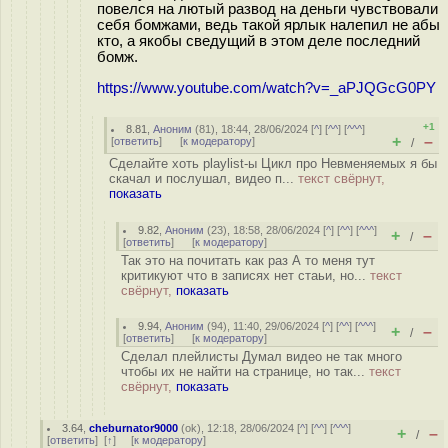
повелся на лютый развод на деньги чувствовали
себя бомжами, ведь такой ярлык налепил не абы
кто, а якобы сведущий в этом деле последний
бомж.
https://www.youtube.com/watch?v=_aPJQGcG0PY
+1
8.81
,
Аноним
(
81
), 18:44, 28/06/2024 [
^
] [
^^
] [
^^^
]
+
–
[
ответить
]
[
к модератору
]
/
Сделайте хоть playlist-ы Цикл про Невменяемых я бы
скачал и послушал, видео п...
текст свёрнут,
показать
9.82
,
Аноним
(
23
), 18:58, 28/06/2024 [
^
] [
^^
] [
^^^
]
+
–
/
[
ответить
]
[
к модератору
]
Так это на почитать как раз А то меня тут
критикуют что в записях нет стаьи, но...
текст
свёрнут,
показать
9.94
,
Аноним
(
94
), 11:40, 29/06/2024 [
^
] [
^^
] [
^^^
]
+
–
/
[
ответить
]
[
к модератору
]
Сделал плейлисты Думал видео не так много
чтобы их не найти на странице, но так...
текст
свёрнут,
показать
3.64
,
cheburnator9000
(
ok
), 12:18, 28/06/2024 [
^
] [
^^
] [
^^^
]
+
–
/
[
ответить
]
[
↑
] [
к модератору
]