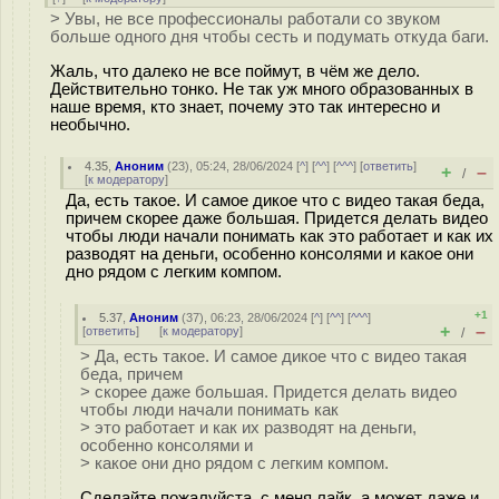
> Увы, не все профессионалы работали со звуком
больше одного дня чтобы сесть и подумать откуда баги.
Жаль, что далеко не все поймут, в чём же дело.
Действительно тонко. Не так уж много образованных в
наше время, кто знает, почему это так интересно и
необычно.
4.35
,
Аноним
(
23
), 05:24, 28/06/2024 [
^
] [
^^
] [
^^^
] [
ответить
]
+
–
/
[
к модератору
]
Да, есть такое. И самое дикое что с видео такая беда,
причем скорее даже большая. Придется делать видео
чтобы люди начали понимать как это работает и как их
разводят на деньги, особенно консолями и какое они
дно рядом с легким компом.
+1
5.37
,
Аноним
(
37
), 06:23, 28/06/2024 [
^
] [
^^
] [
^^^
]
+
–
[
ответить
]
[
к модератору
]
/
> Да, есть такое. И самое дикое что с видео такая
беда, причем
> скорее даже большая. Придется делать видео
чтобы люди начали понимать как
> это работает и как их разводят на деньги,
особенно консолями и
> какое они дно рядом с легким компом.
Сделайте пожалуйста, с меня лайк, а может даже и