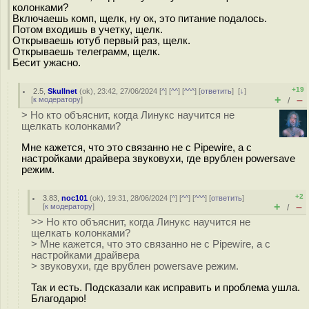
колонками?
Включаешь комп, щелк, ну ок, это питание подалось.
Потом входишь в учетку, щелк.
Открываешь ютуб первый раз, щелк.
Открываешь телеграмм, щелк.
Бесит ужасно.
+19
2.5
,
Skullnet
(
ok
), 23:42, 27/06/2024 [
^
] [
^^
] [
^^^
] [
ответить
]
[
↓
]
+
–
[
к модератору
]
/
> Но кто объяснит, когда Линукс научится не
щелкать колонками?
Мне кажется, что это связанно не с Pipewire, а с
настройками драйвера звуковухи, где врублен powersave
режим.
+2
3.83
,
noc101
(
ok
), 19:31, 28/06/2024 [
^
] [
^^
] [
^^^
] [
ответить
]
+
–
[
к модератору
]
/
>> Но кто объяснит, когда Линукс научится не
щелкать колонками?
> Мне кажется, что это связанно не с Pipewire, а с
настройками драйвера
> звуковухи, где врублен powersave режим.
Так и есть. Подсказали как исправить и проблема ушла.
Благодарю!