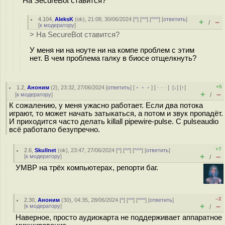
На SecureBot ставится?
4.104
,
AleksK
(
ok
), 21:08, 30/06/2024 [
^
] [
^^
] [
^^^
] [
ответить
]
+
–
/
[
к модератору
]
> На SecureBot ставится?
У меня ни на ноуте ни на компе проблем с этим
нет. В чем проблема галку в биосе отщелкнуть?
+5
1.2
,
Аноним
(
2
), 23:32, 27/06/2024 [
ответить
] [
﹢﹢﹢
] [
· · ·
]
[
↓
] [
↑
]
+
–
[
к модератору
]
/
К сожалению, у меня ужасно работает. Если два потока
играют, то может начать затыкаться, а потом и звук пропадёт.
И приходится часто делать killall pipewire-pulse. С pulseaudio
всё работало безупречно.
+7
2.6
,
Skullnet
(
ok
), 23:47, 27/06/2024 [
^
] [
^^
] [
^^^
] [
ответить
]
+
–
[
к модератору
]
/
УМВР на трёх компьютерах, репорти баг.
–2
2.30
,
Аноним
(
30
), 04:35, 28/06/2024 [
^
] [
^^
] [
^^^
] [
ответить
]
+
–
[
к модератору
]
/
Наверное, просто аудиокарта не поддерживает аппаратное