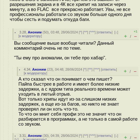
разрешения экрана и в 4К все хрипит на записи через
минуту, а во FLAC все прекрасно работает. Увы, не все
профессионалы работали со звуком больше одного дня
чтобы сесть и подумать откуда баги.
+1
3.28
,
Аноним
(
50
), 03:48, 28/06/2024 [
^
] [
^^
] [
^^^
] [
ответить
]
[
↓
]
+
–
[
к модератору
]
/
Вы сообщение выше вообще читали? Данный
комментарий очень не по теме.
"Ты ему про аномалии, он тебе про хабар".
4.34
,
Аноним
(
23
), 04:48, 28/06/2024 [
^
] [
^^
] [
^^^
] [
ответить
]
+
–
/
[
к модератору
]
А кто сказал что он понимает о чем пишет?
Пайпа быстрее в работе и имеет более низкие
задержки, а с ядром типа реального времени может
уходить в лютый отрыв.
Вот только хрипы идут из-за слишком низких
задержек, а еще из-за багов, но никто не знает
проверял ли он хоть что-то.
То что он мнит себя профи это не значит что он
разбирается в программах, а не только в самой работе
со звуком.
3.31
,
Аноним
(
30
), 04:39, 28/06/2024 [
^
] [
^^
] [
^^^
] [
ответить
]
[
↓
]
+
–
/
[
↑
] [
к модератору
]