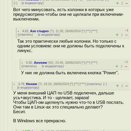
+
–
[
↑
] [
к модератору
]
/
Вот чего минусовать, есть колонки в которых уже
предусмотрено чтобы они не щелкали при включении-
выключении.
–1
4.62
,
Ахе стыдно
(
?
), 11:30, 28/06/2024 [
^
] [
^^
] [
^^^
]
+
–
[
ответить
]
[
к модератору
]
/
Так это практически любые колонки. Но только с
одним условием: они не должны быть подключены к
линукс.
+1
5.92
,
Аноним
(
92
), 23:40, 28/06/2024 [
^
] [
^^
] [
^^^
]
+
–
[
ответить
]
[
к модератору
]
/
У них не должна быть включена кнопка "Power".
3.79
,
Ноним
(
?
), 18:10, 28/06/2024 [
^
] [
^^
] [
^^^
] [
ответить
]
[
↑
]
+
–
/
[
к модератору
]
У меня внешний ЦАП по USB подключен, дальше
усь+акустика. И то - щелкает, зараза!
Чтобы ЦАП-ом щелкнуть нужно что-то в USB послать.
Они там в Linux-ах это специально делают?
Бесит.
В Windows все прекрасно.