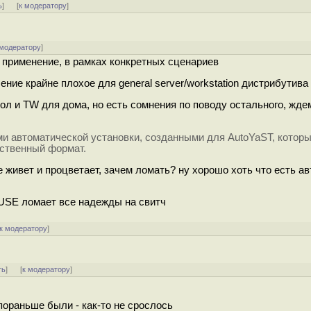
ь
]
[
к модератору
]
 модератору
]
 применение, в рамках конкретных сценариев
ение крайне плохое для general server/workstation дистрибутива
урол и TW для дома, но есть сомнения по поводу остального, жд
и автоматической установки, созданными для AutoYaST, которы
бственный формат.
ке живет и процветает, зачем ломать? ну хорошо хоть что есть а
SUSE ломает все надежды на свитч
к модератору
]
ть
]
[
к модератору
]
пораньше были - как-то не срослось