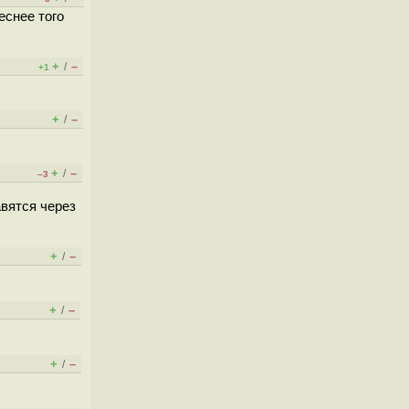
еснее того
+
–
/
+1
+
–
/
+
–
/
–3
вятся через
+
–
/
+
–
/
+
–
/