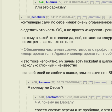
5.45
,
Аноним
(
27
), 21:53, 01/07/2024 [
^
] [
^^
] [
^^^
] [
ответит
Или это сарказм?
3.30
,
penetrator
(
?
), 14:32, 29/06/2024 [
^
] [
^^
] [
^^^
] [
ответить
]
[
↑
] [
к
контейнеры сами по себе имеют очень ограниченное
а сделать это часть ОС, а не просто изкаропки - реш
поэтому в какой-то степени да, всё, останется сло
посмотреть насколько он плох
> Обеспечена частичная совместимость с профилям
импортироваться в Agama и конвертироваться в со
и это тоже непонятно, ну зачем вот? kickstart в шап
насколько глючный - неизвестно
при всей моей не любви к шапке, альтернатив нет, 
4.32
,
Аноним
(
32
), 18:03, 29/06/2024 [
^
] [
^^
] [
^^^
] [
ответить
]
[
А почему не Debian?
5.34
,
penetrator
(
?
), 12:37, 30/06/2024 [
^
] [
^^
] [
^^^
] [
ответи
> А почему не Debian?
совсем свежие версии я не пробовал, а что 