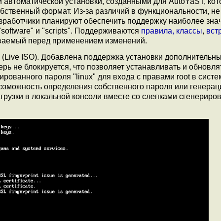
 автоматической установки, созданными для AutoYaST, кот
бственный формат. Из-за различий в функциональности, не
зработчики планируют обеспечить поддержку наиболее зн
, "software" и "scripts". Поддерживаются
правила, классы
,
вст
ваемый перед применением изменений.
(Live ISO). Добавлена поддержка установки дополнительны
ерь не блокируется, что позволяет устанавливать и обновл
ированного пароля "linux" для входа с правами root в сист
возможность определения собственного пароля или генерац
агрузки в локальной консоли вместе со слепками сгенериро