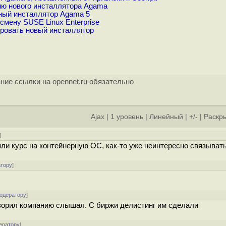
ю нового инсталлятора Agama
ный инсталлятор Agama 5
мену SUSE Linux Enterprise
ровать новый инсталлятор
ние ссылки на opennet.ru обязательно
Ajax
|
1 уровень
|
Линейный
|
+/-
|
Раскры
]
яли курс на контейнерную ОС, как-то уже неинтересно связыват
атору
]
модератору
]
разорил компанию слышал. С биржи делистинг им сделали
ератору
]