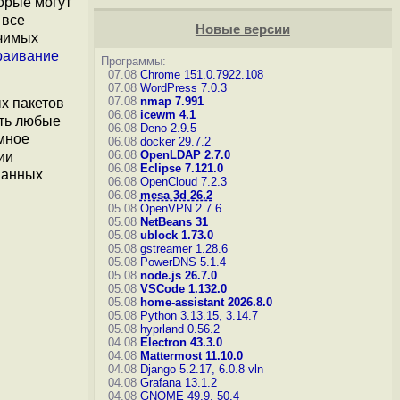
орые могут
 все
Новые версии
ачимых
раивание
Программы:
07.08
Chrome 151.0.7922.108
07.08
WordPress 7.0.3
07.08
nmap 7.991
х пакетов
06.08
icewm 4.1
ять любые
06.08
Deno 2.9.5
емное
06.08
docker 29.7.2
06.08
OpenLDAP 2.7.0
ии
06.08
Eclipse 7.121.0
ванных
06.08
OpenCloud 7.2.3
06.08
mesa 3d 26.2
05.08
OpenVPN 2.7.6
05.08
NetBeans 31
05.08
ublock 1.73.0
05.08
gstreamer 1.28.6
05.08
PowerDNS 5.1.4
05.08
node.js 26.7.0
05.08
VSCode 1.132.0
05.08
home-assistant 2026.8.0
05.08
Python 3.13.15, 3.14.7
05.08
hyprland 0.56.2
04.08
Electron 43.3.0
04.08
Mattermost 11.10.0
04.08
Django 5.2.17, 6.0.8
vln
04.08
Grafana 13.1.2
04.08
GNOME 49.9, 50.4