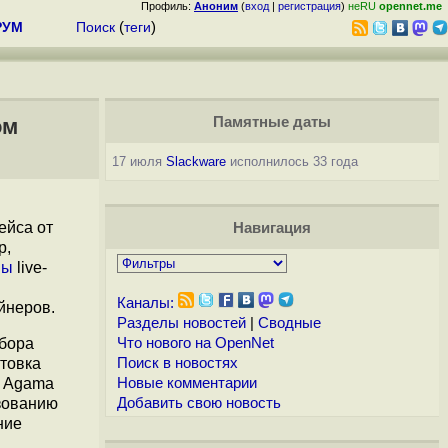
Профиль:
Аноним
(
вход
|
регистрация
)
неRU
opennet.me
РУМ
Поиск
(
теги
)
ом
Памятные даты
17 июля
Slackware
исполнилось 33 года
ейса от
Навигация
р,
ны
live-
Каналы:
йнеров.
Разделы новостей
|
Сводные
абора
Что нового на OpenNet
отовка
Поиск в новостях
и Agama
Новые комментарии
зованию
Добавить свою новость
ние