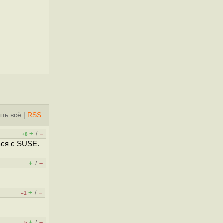
ть всё
|
RSS
+
–
/
+8
ься с SUSE.
+
–
/
+
–
/
–1
+
–
/
–5