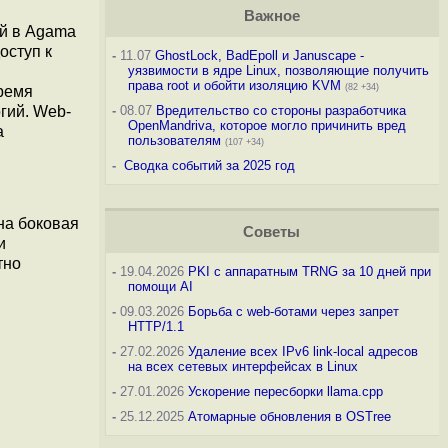
Важное
ий в Agama
оступ к
-
11.07
GhostLock, BadEpoll и Januscape -
уязвимости в ядре Linux, позволяющие получить
права root и обойти изоляцию KVM
(82 +34)
время
гий. Web-
-
08.07
Вредительство со стороны разработчика
OpenMandriva, которое могло причинить вред
а
пользователям
(107 +34)
-
Сводка событий за 2025 год
на боковая
Советы
и
тно
-
19.04.2026
PKI с аппаратным TRNG за 10 дней при
помощи AI
-
09.03.2026
Борьба с web-ботами через запрет
HTTP/1.1
-
27.02.2026
Удаление всех IPv6 link-local адресов
на всех сетевых интерфейсах в Linux
-
27.01.2026
Ускорение пересборки llama.cpp
-
25.12.2025
Атомарные обновления в OSTree