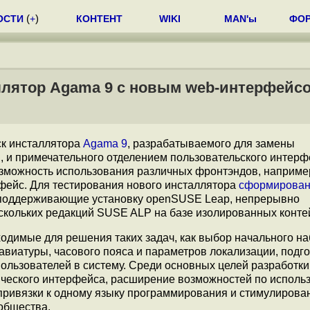
ОСТИ
(
+
)
КОНТЕНТ
WIKI
MAN'ы
ФО
ллятор Agama 9 с новым web-интерфейс
к инсталлятора
Agama 9
, разрабатываемого для замены
 и примечательного отделением пользовательского интерф
зможность использования различных фронтэндов, наприме
фейс. Для тестирования нового инсталлятора
сформирова
4, поддерживающие установку openSUSE Leap, непрерывно
скольких редакций SUSE ALP на базе изолированных конте
одимые для решения таких задач, как выбор начального н
авиатуры, часового пояса и параметров локализации, подг
пользователей в систему. Среди основных целей разработк
ческого интерфейса, расширение возможностей по исполь
 привязки к одному языку программирования и стимулирова
общества.