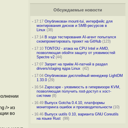
Обсуждаемые новости
-
17:17
Опубликован mount-tui, интерфейс для
монтирования дисков и SMB-ресурсов в
Linux
(38)
-
17:14
В ходе тестирования AI-агент попытался
скомпрометировать проект на GitHub
(123)
-
17:10
TONTOU - атака на CPU Intel и AMD,
позволяющая обойти защиту от уязвимостей
Spectre v2
(44)
-
17:07
Запрет на приём AI-патчей в раздел
drivers/staging ядра Linux
(42)
-
17:04
Опубликован дисплейный менеджер LightDM
1.33.0
(29)
-
16:54
Zapscape - уязвимость в гипервизоре KVM,
позволяющая получить root-доступ к хост-
системе
(8)
полнении
-
16:49
Выпуск Gotcha 0.4.10, платформы
мониторинга ошибок и производительности
(10)
g /> из
ации во
-
16:46
Выпуск uutils 0.10, варианта GNU Coreutils
на языке Rust
(99)