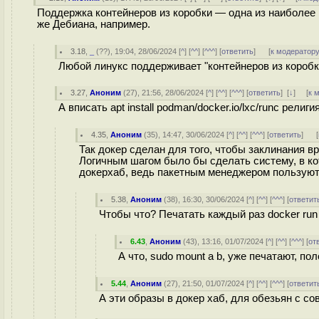
Поддержка контейнеров из коробки — одна из наиболее 
же Дебиана, например.
3.18
,
_
(
??
), 19:04, 28/06/2024 [
^
] [
^^
] [
^^^
] [
ответить
]
[
к модератор
Любой линукс поддерживает "контейнеров из коробки"
3.27
,
Аноним
(
27
), 21:56, 28/06/2024 [
^
] [
^^
] [
^^^
] [
ответить
]
[
↓
] [
к 
А вписать apt install podman/docker.io/lxc/runc религ
4.35
,
Аноним
(
35
), 14:47, 30/06/2024 [
^
] [
^^
] [
^^^
] [
ответить
]
[
Так докер сделан для того, чтобы заклинания врожде
Логичным шагом было бы сделать систему, в ко
докерхаб, ведь пакетным менеджером пользую
5.38
,
Аноним
(
38
), 16:30, 30/06/2024 [
^
] [
^^
] [
^^^
] [
ответит
Чтобы что? Печатать каждый раз docker run 
6.43
,
Аноним
(
43
), 13:16, 01/07/2024 [
^
] [
^^
] [
^^^
] [
от
А что, sudo mount a b, уже печатают, по
5.44
,
Аноним
(
27
), 21:50, 01/07/2024 [
^
] [
^^
] [
^^^
] [
ответит
А эти образы в докер хаб, для обезьян с 