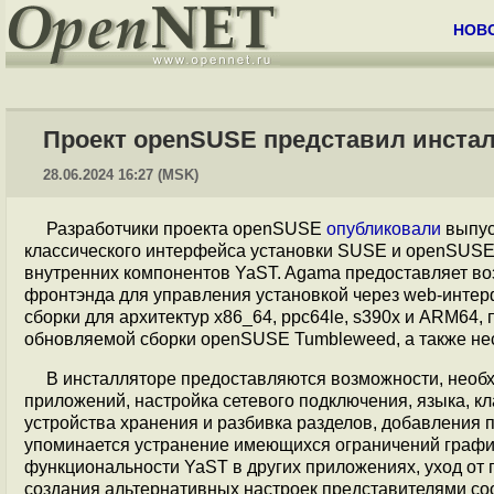
НОВ
Проект openSUSE представил инста
28.06.2024 16:27 (MSK)
Разработчики проекта openSUSE
опубликовали
выпус
классического интерфейса установки SUSE и openSUSE,
внутренних компонентов YaST. Agama предоставляет во
фронтэнда для управления установкой через web-интер
сборки для архитектур x86_64, ppc64le, s390x и ARM6
обновляемой сборки openSUSE Tumbleweed, а также не
В инсталляторе предоставляются возможности, необх
приложений, настройка сетевого подключения, языка, кл
устройства хранения и разбивка разделов, добавления 
упоминается устранение имеющихся ограничений графи
функциональности YaST в других приложениях, уход от
создания альтернативных настроек представителями со