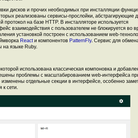
бивки дисков и прочих необходимых при инсталляции функц
оторых реализованы сервисы-прослойки, абстрагирующие д
протокол на базе HTTP. В инсталляторе используется
фейс взаимодействия с пользователем не блокируется во 
вления установкой построен с использованием web-техноло
еймворка
React
и компонентов
PatternFly
. Сервис для обмен
ы на языке Ruby.
которой использована классическая компоновка и добавле
. Решены проблемы с масштабированием web-интерфейса пр
 изменены отдельные секции в интерфейсе, особенно заме
 к сети.