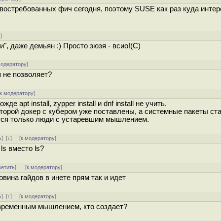
востребованных фич сегодня, поэтому SUSE как раз куда интер
у
]
, даже демьян :) Просто зюзя - всио!(С)
модератору
]
ия не позволяет?
к модератору
]
 apt install, zypper install и dnf install не учить.
торой докер с кубером уже поставлены, а системные пакеты ста
тся только люди с устаревшим мышлением.
ь
]
[
↓
] [
к модератору
]
ls вместо ls?
ветить
]
[
к модератору
]
ловина гайдов в инете прям так и идет
ь
]
[
↑
] [
к модератору
]
современным мышлением, кто создает?