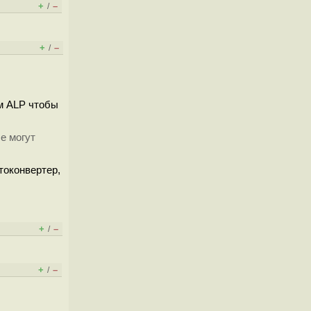
+
–
/
+
–
/
ем ALP чтобы
е могут
втоконвертер,
+
–
/
+
–
/