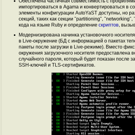
Обеспечена частичная совместимость с профилями
импортироваться в Agama и конвертироваться в со
элементы конфигурации AutoYaST доступны, но ра
секций, таких как секции "partitioning", "networking"
кода на языке Ruby и определение
скриптов
, вызы
Модернизирована начинка установочного носителя 
в Live-окружение (БД c информацией о пакетах теп
пакеты после загрузки в Live-режиме). Вместо фикс
окружения загрузочного носителя предоставлена 
случайного пароля, который будет показан после з
SSH-ключей и TLS-сертификатов.