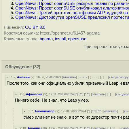
OpenNews: Проект openSUSE раскрыл планы по развити
OpenNews: Проект openSUSE опубликовал альтернатив
OpenNews: Третий прототип платформы ALP, идущей на с
OpenNews: Дистрибутив openSUSE предложил протести
Лицензия:
CC BY 3.0
Короткая ссылка: https://opennet.ru/61457-agama
Ключевые слова:
agama
,
install
,
opensuse
При перепечатке указа
Обсуждение
(32)
1.2
,
Аноним
(
2
), 16:36, 28/06/2024 [
ответить
] [
﹢﹢﹢
] [
· · ·
]
[
↓
] [
к модератору
После того, как они официально убили привычный Leap и вз
2.6
,
Афанасий
(
?
), 17:11, 28/06/2024 [
^
] [
^^
] [
^^^
] [
ответить
]
[
↓
] [
к модер
Ничего себе! Не знал, что Leap умер.
3.7
,
Анониматор
(
?
), 17:18, 28/06/2024 [
^
] [
^^
] [
^^^
] [
ответить
]
[
к 
Умер или нет не знаю, а вот то их директор почти 
2.10
,
Аноним
(
10
), 17:45, 28/06/2024 [
^
] [
^^
] [
^^^
] [
ответить
]
[
↓
] [
↑
] [
к мод