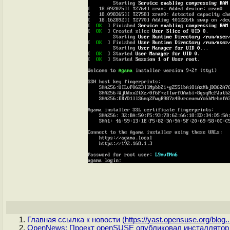
Главная ссылка к новости (
https://yast.opensuse.org/blog..
OpenNews: Проект openSUSE опубликовал инсталлятор A