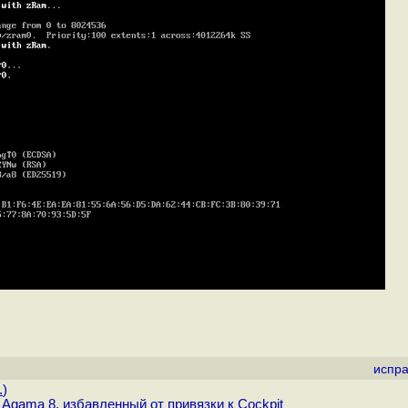
испра
.
)
gama 8, избавленный от привязки к Cockpit