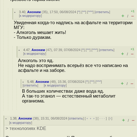
+1
3.40
,
Аноним
(
35
), 17:50, 06/08/2024 [
^
] [
^^
] [
^^^
] [
ответить
]
+
–
[
к модератору
]
/
Увиденная когда-то надпись на асфальте на территории
МГУ:
- Алкоголь мешает жить!
- Только дуракам.
+1
4.47
,
Аноним
(
47
), 07:39, 07/08/2024 [
^
] [
^^
] [
^^^
] [
ответить
]
+
–
[
к модератору
]
/
Алкоголь это яд.
Не надо воспринимать всерьёз все что написано на
асфальте и на заборе.
5.48
,
Аноним
(
48
), 15:36, 07/08/2024 [
^
] [
^^
] [
^^^
]
+
–
/
[
ответить
]
[
к модератору
]
В больших количествах даже вода яд.
А так-то этанол — естественный метаболит
организма.
1.38
,
Аноним
(
38
), 15:31, 06/08/2024 [
ответить
] [
﹢﹢﹢
] [
· · ·
]
[
↑
]
+
–
/
[
к модератору
]
> технологиях KDE