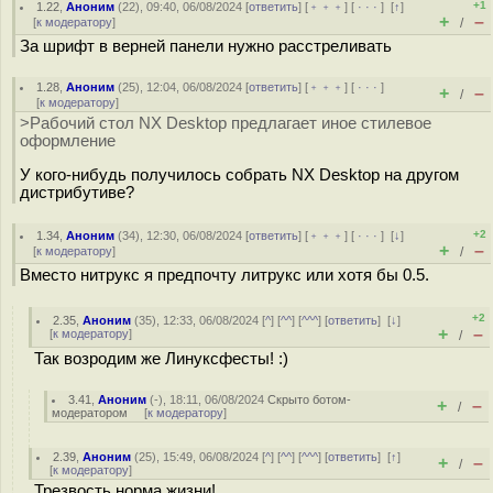
+1
1.22
,
Аноним
(
22
), 09:40, 06/08/2024 [
ответить
] [
﹢﹢﹢
] [
· · ·
]
[
↑
]
+
–
[
к модератору
]
/
За шрифт в верней панели нужно расстреливать
1.28
,
Аноним
(
25
), 12:04, 06/08/2024 [
ответить
] [
﹢﹢﹢
] [
· · ·
]
+
–
/
[
к модератору
]
>Рабочий стол NX Desktop предлагает иное стилевое
оформление
У кого-нибудь получилось собрать NX Desktop на другом
дистрибутиве?
+2
1.34
,
Аноним
(
34
), 12:30, 06/08/2024 [
ответить
] [
﹢﹢﹢
] [
· · ·
]
[
↓
]
+
–
[
к модератору
]
/
Вместо нитрукс я предпочту литрукс или хотя бы 0.5.
+2
2.35
,
Аноним
(
35
), 12:33, 06/08/2024 [
^
] [
^^
] [
^^^
] [
ответить
]
[
↓
]
+
–
[
к модератору
]
/
Так возродим же Линуксфесты! :)
3.41
,
Аноним
(
-
), 18:11, 06/08/2024
Скрыто ботом-
+
–
/
модератором
[
к модератору
]
2.39
,
Аноним
(
25
), 15:49, 06/08/2024 [
^
] [
^^
] [
^^^
] [
ответить
]
[
↑
]
+
–
/
[
к модератору
]
Трезвость норма жизни!