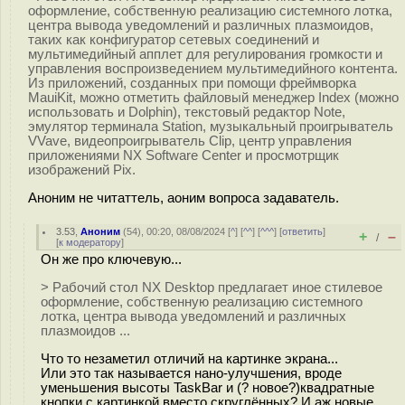
оформление, собственную реализацию системного лотка,
центра вывода уведомлений и различных плазмоидов,
таких как конфигуратор сетевых соединений и
мультимедийный апплет для регулирования громкости и
управления воспроизведением мультимедийного контента.
Из приложений, созданных при помощи фреймворка
MauiKit, можно отметить файловый менеджер Index (можно
использовать и Dolphin), текстовый редактор Note,
эмулятор терминала Station, музыкальный проигрыватель
VVave, видеопроигрыватель Clip, центр управления
приложениями NX Software Center и просмотрщик
изображений Pix.
Аноним не читаттель, аоним вопроса задаватель.
3.53
,
Аноним
(
54
), 00:20, 08/08/2024 [
^
] [
^^
] [
^^^
] [
ответить
]
+
–
/
[
к модератору
]
Он же про ключевую...
> Рабочий стол NX Desktop предлагает иное стилевое
оформление, собственную реализацию системного
лотка, центра вывода уведомлений и различных
плазмоидов ...
Что то незаметил отличий на картинке экрана...
Или это так называется нано-улучшения, вроде
уменьшения высоты TaskBar и (? новое?)квадратные
кнопки с картинкой вместо скруглённых? И аж новые