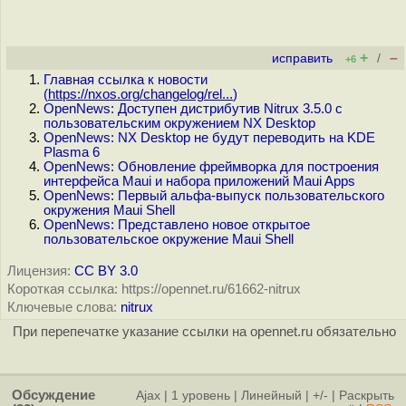
+
–
исправить
/
+6
Главная ссылка к новости
(
https://nxos.org/changelog/rel...
)
OpenNews: Доступен дистрибутив Nitrux 3.5.0 с
пользовательским окружением NX Desktop
OpenNews: NX Desktop не будут переводить на KDE
Plasma 6
OpenNews: Обновление фреймворка для построения
интерфейса Maui и набора приложений Maui Apps
OpenNews: Первый альфа-выпуск пользовательского
окружения Maui Shell
OpenNews: Представлено новое открытое
пользовательское окружение Maui Shell
Лицензия:
CC BY 3.0
Короткая ссылка: https://opennet.ru/61662-nitrux
Ключевые слова:
nitrux
При перепечатке указание ссылки на opennet.ru обязательно
Обсуждение
Ajax
|
1 уровень
|
Линейный
|
+/-
|
Раскрыть