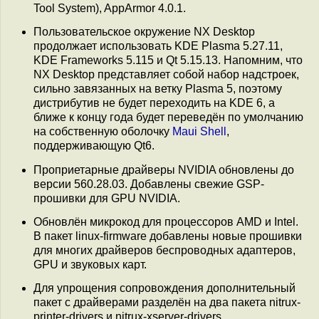
Tool System), AppArmor 4.0.1.
Пользовательское окружение NX Desktop
продолжает использовать KDE Plasma 5.27.11,
KDE Frameworks 5.115 и Qt 5.15.13. Напомним, что
NX Desktop представляет собой набор надстроек,
сильно завязанных на ветку Plasma 5, поэтому
дистрибутив не будет переходить на KDE 6, а
ближе к концу года будет переведён по умолчанию
на собственную оболочку
Maui Shell
,
поддерживающую Qt6.
Проприетарные драйверы NVIDIA обновлены до
версии 560.28.03. Добавлены свежие GSP-
прошивки для GPU NVIDIA.
Обновлён микрокод для процессоров AMD и Intel.
В пакет linux-firmware добавлены новые прошивки
для многих драйверов беспроводных адаптеров,
GPU и звуковых карт.
Для упрощения сопровождения дополнительный
пакет с драйверами разделён на два пакета nitrux-
printer-drivers и nitrux-xserver-drivers.