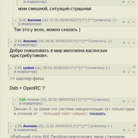
+
–
[
к модератору
]
/
мэм смешной, ситуация страшная
3.16
,
Аноним
(
16
), 07:35, 06/08/2024 [
^
] [
^^
] [
^^^
] [
ответить
]
[
↑
]
+
–
/
[
к модератору
]
Так это у всех, можно сказать )
2.14
,
Аноним
(
14
), 06:30, 06/08/2024 [
^
] [
^^
] [
^^^
] [
ответить
]
[
↑
]
+
–
/
[
к модератору
]
Добро пожаловать в мир миллиона васянских
«дистрибутивов».
+1
2.19
,
ryoken
(
ok
), 08:14, 06/08/2024 [
^
] [
^^
] [
^^^
] [
ответить
]
[
↓
]
+
–
[
к модератору
]
/
>> киллер фича
Deb + OpenRC ?
3.54
,
Аноним
(
54
), 02:02, 08/08/2024 [
^
] [
^^
] [
^^^
] [
ответить
]
+
–
/
[
к модератору
]
Devuan А, ну разве что система инициализации тут только одна ,
в отличие от ...
большой текст свёрнут,
показать
–2
2.25
,
Аноним
(
25
), 11:59, 06/08/2024 [
^
] [
^^
] [
^^^
] [
ответить
]
[
↑
]
+
–
[
к модератору
]
/
>Рабочий стол NX Desktop предлагает иное стилевое