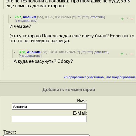
Это не технологии а поломка)) Про гном даже не буду, хотя
еще помню адекват второго..
2.57
,
Аноним
(
55
), 09:25, 08/08/2024 [
^
] [
^^
] [
^^^
] [
ответить
]
+
–
/
[
к модератору
]
И чем же?
(это у которого Панель задач ещё внизу была? Если так то
что то не очевидна разница).
3.58
,
Аноним
(
38
), 14:31, 08/08/2024 [
^
] [
^^
] [
^^^
] [
ответить
]
+
–
/
[
к модератору
]
А куда ее засунуть? Сбоку?
игнорирование участников
|
лог модерирования
Добавить комментарий
Имя:
E-Mail:
Текст: