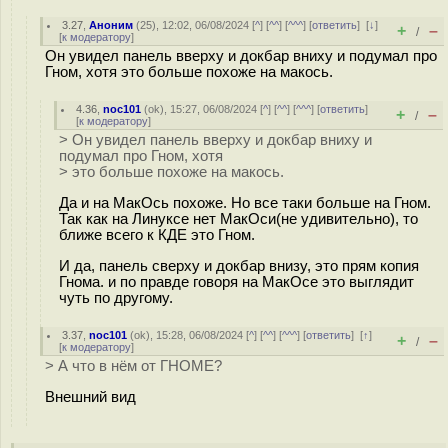
3.27
,
Аноним
(
25
), 12:02, 06/08/2024 [
^
] [
^^
] [
^^^
] [
ответить
]
[
↓
]
+
–
/
[
к модератору
]
Он увидел панель вверху и докбар вниху и подумал про
Гном, хотя это больше похоже на макось.
4.36
,
noc101
(
ok
), 15:27, 06/08/2024 [
^
] [
^^
] [
^^^
] [
ответить
]
+
–
/
[
к модератору
]
> Он увидел панель вверху и докбар вниху и
подумал про Гном, хотя
> это больше похоже на макось.
Да и на МакОсь похоже. Но все таки больше на Гном.
Так как на Линуксе нет МакОси(не удивительно), то
ближе всего к КДЕ это Гном.
И да, панель сверху и докбар внизу, это прям копия
Гнома. и по правде говоря на МакОсе это выглядит
чуть по другому.
3.37
,
noc101
(
ok
), 15:28, 06/08/2024 [
^
] [
^^
] [
^^^
] [
ответить
]
[
↑
]
+
–
/
[
к модератору
]
> А что в нём от ГНОМЕ?
Внешний вид