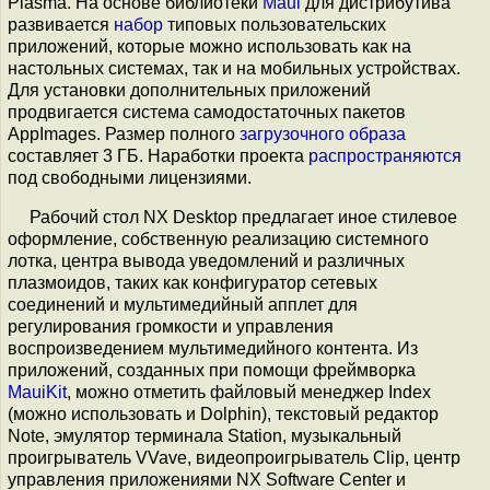
Plasma. На основе библиотеки
Maui
для дистрибутива
развивается
набор
типовых пользовательских
приложений, которые можно использовать как на
настольных системах, так и на мобильных устройствах.
Для установки дополнительных приложений
продвигается система самодостаточных пакетов
AppImages. Размер полного
загрузочного образа
составляет 3 ГБ. Наработки проекта
распространяются
под свободными лицензиями.
Рабочий стол NX Desktop предлагает иное стилевое
оформление, собственную реализацию системного
лотка, центра вывода уведомлений и различных
плазмоидов, таких как конфигуратор сетевых
соединений и мультимедийный апплет для
регулирования громкости и управления
воспроизведением мультимедийного контента. Из
приложений, созданных при помощи фреймворка
MauiKit
, можно отметить файловый менеджер Index
(можно использовать и Dolphin), текстовый редактор
Note, эмулятор терминала Station, музыкальный
проигрыватель VVave, видеопроигрыватель Clip, центр
управления приложениями NX Software Center и