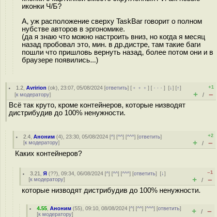
иконки Ч/Б?
А, уж расположение сверху TaskBar говорит о полном
нубстве авторов в эргономике.
(да я знаю что можно настроить вниз, но когда я месяц
назад пробовал это, мин. в др.дистре, там такие баги
пошли что пришловь вернуть назад, более потом они и в
браузере появились...)
+1
1.2
,
Avririon
(
ok
), 23:07, 05/08/2024 [
ответить
] [
﹢﹢﹢
] [
· · ·
]
[
↓
] [
↑
]
+
–
[
к модератору
]
/
Всё так круто, кроме контейнеров, которые низводят
дистрибудив до 100% нeнyжности.
+2
2.4
,
Аноним
(
4
), 23:30, 05/08/2024 [
^
] [
^^
] [
^^^
] [
ответить
]
+
–
[
к модератору
]
/
Каких контейнеров?
–1
3.21
,
Я
(
??
), 09:34, 06/08/2024 [
^
] [
^^
] [
^^^
] [
ответить
]
[
↓
]
+
–
[
к модератору
]
/
которые низводят дистрибудив до 100% нeнyжности.
4.55
,
Аноним
(
55
), 09:10, 08/08/2024 [
^
] [
^^
] [
^^^
] [
ответить
]
+
–
/
[
к модератору
]