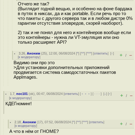
Отчего же так?
(Выглядит годной вещью, и особенно на фоне бардака
в путях в никсах, да и как portable. Если речь про то
что пакеты с другого сервера так и в любом дистре 0%
гарантии отсутствия зловредов, скорей наоборот).
2) так и не понял для него и контейнеров вообще если
это контейнеры - нужна ли VT-эмуляция или оно
только расширяет API?
3.26
,
Аноним
(
25
), 12:00, 06/08/2024 [
^
] [
^^
] [
^^^
] [
ответить
]
[
↑
]
+
–
/
[
к модератору
]
Видимо они про это
>Для установки дополнительных приложений
продвигается система самодостаточных пакетов
AppImages.
1.7
,
noc101
(
ok
), 00:47, 06/08/2024 [
ответить
] [
﹢﹢﹢
] [
· · ·
]
[
↓
] [
↑
]
+
–
/
[
к модератору
]
КДЕГноминг!
2.18
,
Аноним
(
17
), 07:52, 06/08/2024 [
^
] [
^^
] [
^^^
] [
ответить
]
+
–
/
[
к модератору
]
А что в нём от ГНОМЕ?