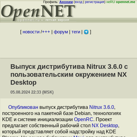
Профиль:
Аноним
(
вход
|
регистрация
)
неRU
opennet.me
[
новости
/
+++
|
форум
|
теги
|
]
Выпуск дистрибутива Nitrux 3.6.0 с
пользовательским окружением NX
Desktop
05.08.2024 22:33 (MSK)
Опубликован
выпуск дистрибутива
Nitrux 3.6.0
,
построенного на пакетной базе Debian, технологиях
KDE и системе инициализации
OpenRC
. Проект
предлагает собственный рабочий стол
NX Desktop
,
который представляет собой надстройку над KDE