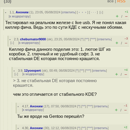
(33)
всё
|
RSS
+1
1.1
,
Аноним
(
1
), 23:05, 05/08/2024 [
ответить
] [
﹢﹢﹢
] [
· · ·
]
[
↓
]
+
–
[
к модератору
]
/
Тестировал на реальном железе с live usb. Я не понял какая
киллер фича. Ведь это по сути КДЕ с нескучными обоями.
–3
2.3
,
cheburnator9000
(
ok
), 23:25, 05/08/2024 [
^
] [
^^
] [
^^^
] [
ответить
]
+
–
[
↓
] [
к модератору
]
/
Киллер фича данного поделия это: 1. лютое ШГ из
коробки. 2. глючный и не удобный софт. 3. не
стабильная DE которая постоянно крашится.
+4
3.9
,
12yoexpert
(
ok
), 00:49, 06/08/2024 [
^
] [
^^
] [
^^^
] [
ответить
]
+
–
[
↓
] [
к модератору
]
/
> 3. не стабильная DE которая постоянно
крашится.
чем это отличается от стабильного KDE?
–1
4.17
,
Аноним
(
17
), 07:50, 06/08/2024 [
^
] [
^^
] [
^^^
] [
ответить
]
+
–
[
к модератору
]
/
Ты же вроде на Gentoo перешёл?
+2
4.30
,
Аноним
(
30
), 12:12, 06/08/2024 [
^
] [
^^
] [
^^^
] [
ответить
]