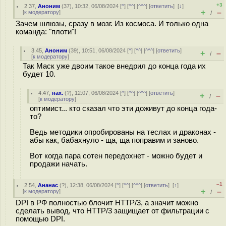
+3
2.37
,
Аноним
(
37
), 10:32, 06/08/2024 [
^
] [
^^
] [
^^^
] [
ответить
]
[
↓
]
+
–
[
к модератору
]
/
Зачем шлюзы, сразу в мозг. Из космоса. И только одна
команда: "плоти"!
3.45
,
Аноним
(
39
), 10:51, 06/08/2024 [
^
] [
^^
] [
^^^
] [
ответить
]
+
–
/
[
к модератору
]
Так Маск уже двоим такое внедрил до конца года их
будет 10.
4.47
,
нах.
(
?
), 12:07, 06/08/2024 [
^
] [
^^
] [
^^^
] [
ответить
]
+
–
/
[
к модератору
]
оптимист... кто сказал что эти доживут до конца года-
то?
Ведь методики опробированы на теслах и драконах -
абы как, бабахнуло - ща, ща поправим и заново.
Вот когда пара сотен передохнет - можно будет и
продажи начать.
–1
2.54
,
Ананас
(
?
), 12:38, 06/08/2024 [
^
] [
^^
] [
^^^
] [
ответить
]
[
↑
]
+
–
[
к модератору
]
/
DPI в РФ полностью блочит HTTP/3, а значит можно
сделать вывод, что HTTP/3 защищает от фильтрации с
помощью DPI.