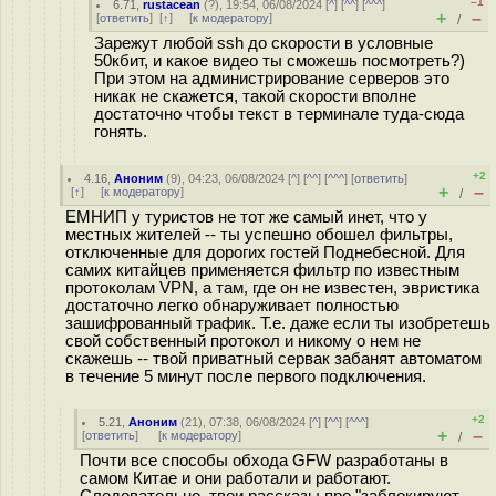
–1
6.71
,
rustacean
(
?
), 19:54, 06/08/2024 [
^
] [
^^
] [
^^^
]
+
–
[
ответить
]
[
↑
] [
к модератору
]
/
Зарежут любой ssh до скорости в условные
50кбит, и какое видео ты сможешь посмотреть?)
При этом на администрирование серверов это
никак не скажется, такой скорости вполне
достаточно чтобы текст в терминале туда-сюда
гонять.
+2
4.16
,
Аноним
(
9
), 04:23, 06/08/2024 [
^
] [
^^
] [
^^^
] [
ответить
]
+
–
[
↑
] [
к модератору
]
/
ЕМНИП у туристов не тот же самый инет, что у
местных жителей -- ты успешно обошел фильтры,
отключенные для дорогих гостей Поднебесной. Для
самих китайцев применяется фильтр по известным
протоколам VPN, а там, где он не известен, эвристика
достаточно легко обнаруживает полностью
зашифрованный трафик. Т.е. даже если ты изобретешь
свой собственный протокол и никому о нем не
скажешь -- твой приватный сервак забанят автоматом
в течение 5 минут после первого подключения.
+2
5.21
,
Аноним
(
21
), 07:38, 06/08/2024 [
^
] [
^^
] [
^^^
]
+
–
[
ответить
]
[
к модератору
]
/
Почти все способы обхода GFW разработаны в
самом Китае и они работали и работают.