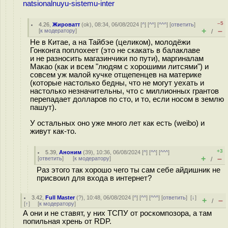
natsionalnuyu-sistemu-inter
–5
4.26
,
Жироватт
(
ok
), 08:34, 06/08/2024 [
^
] [
^^
] [
^^^
] [
ответить
]
+
–
[
к модератору
]
/
Не в Китае, а на Тайбэе (целиком), молодёжи
Гонконга поплохеет (это не скакать в балаклаве
и не разносить магазинчики по пути), маргиналам
Макао (как и всем "людям с хорошими литсями") и
совсем уж малой кучке отщепенцев на материке
(которые настолько бедны, что не могут уехать и
настолько незначительны, что с миллионных грантов
перепадает долларов по сто, и то, если носом в землю
пашут).
У остальных оно уже много лет как есть (weibo) и
живут как-то.
+3
5.39
,
Аноним
(
39
), 10:36, 06/08/2024 [
^
] [
^^
] [
^^^
]
+
–
[
ответить
]
[
к модератору
]
/
Раз этого так хорошо чего ты сам себе айдишник не
присвоил для входа в интернет?
3.42
,
Full Master
(
?
), 10:48, 06/08/2024 [
^
] [
^^
] [
^^^
] [
ответить
]
[
↓
]
+
–
/
[
↑
] [
к модератору
]
А они и не ставят, у них ТСПУ от роскомпозора, а там
попильная хрень от RDP.