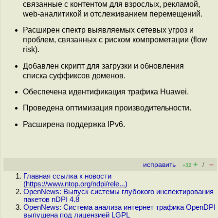
связанные с контентом для взрослых, рекламой,
web-аналитикой и отслеживанием перемещений.
Расширен спектр выявляемых сетевых угроз и
проблем, связанных с риском компрометации (flow
risk).
Добавлен скрипт для загрузки и обновления
списка суффиксов доменов.
Обеспечена идентификация трафика Huawei.
Проведена оптимизация производительности.
Расширена поддержка IPv6.
+
–
исправить
/
+32
Главная ссылка к новости
(
https://www.ntop.org/ndpi/rele...
)
OpenNews: Выпуск системы глубокого инспектирования
пакетов nDPI 4.8
OpenNews: Система анализа интернет трафика OpenDPI
выпущена под лицензией LGPL