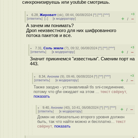
синхронизируешь или youtube смотришь.
+3
6.28
,
Жироватт
(
ok
), 08:44, 06/08/2024 [
^
] [
^^
] [
^^^
]
+
–
[
ответить
]
[
↓
] [
к модератору
]
/
А зачем им понимать?
Дроп неизвестного для них шифрованного
потока пакетов и все.
+3
7.31
,
Соль земли
(
?
), 09:32, 06/08/2024 [
^
] [
^^
] [
^^^
]
+
–
[
ответить
]
[
к модератору
]
/
Значит прикинемся "известным". Сменим порт на
443.
+3
8.34
,
Аноним
(
9
), 09:46, 06/08/2024 [
^
] [
^^
] [
^^^
]
+
–
[
ответить
]
[
к модератору
]
/
Также заодно - устанавливай tls sni-соединение,
потому что gfw ожидает на этом ...
текст свёрнут,
показать
9.40
,
Аноним
(
40
), 10:41, 06/08/2024 [
^
] [
^^
] [
^^^
]
+
–
/
[
ответить
]
[
к модератору
]
Домен не обязательно второго уровня должен
быть, так что найти можно и бесплатно...
текст
свёрнут,
показать