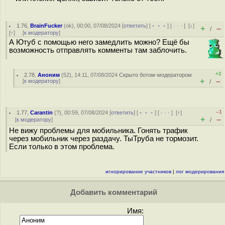
1.76
,
BrainFucker
(
ok
), 00:00, 07/08/2024 [
ответить
] [
﹢﹢﹢
] [
· · ·
]
[
↓
]
+
–
/
[
↑
] [
к модератору
]
А Ютуб с помощью него замедлить можно? Ещё бы
возможность отправлять комменты там заблочить.
+2
2.78
,
Аноним
(
52
), 14:11, 07/08/2024
Скрыто ботом-модератором
+
–
[
к модератору
]
/
–1
1.77
,
Carantin
(
?
), 00:59, 07/08/2024 [
ответить
] [
﹢﹢﹢
] [
· · ·
]
[
↑
]
+
–
[
к модератору
]
/
Не вижу проблемы для мобильника. Гонять трафик
через мобильник через раздачу. ТыТруба не тормозит.
Если только в этом проблема.
игнорирование участников
|
лог модерирования
Добавить комментарий
Имя: