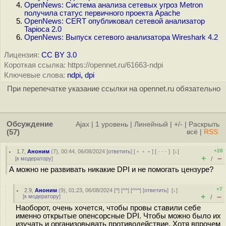
OpenNews: Система анализа сетевых угроз Metron
получила статус первичного проекта Apache
OpenNews: CERT опубликовал сетевой анализатор
Tapioca 2.0
OpenNews: Выпуск сетевого анализатора Wireshark 4.2
Лицензия:
CC BY 3.0
Короткая ссылка: https://opennet.ru/61663-ndpi
Ключевые слова:
ndpi
,
dpi
При перепечатке указание ссылки на opennet.ru обязательно
Обсуждение
Ajax
|
1 уровень
|
Линейный
|
+/-
|
Раскрыть
(57)
всё
|
RSS
+28
1.7
,
Аноним
(
7
), 00:44, 06/08/2024 [
ответить
] [
﹢﹢﹢
] [
· · ·
]
[
↓
]
+
–
[
к модератору
]
/
А можно не развивать никакие DPI и не помогать цензуре?
+7
2.9
,
Аноним
(
9
), 01:23, 06/08/2024 [
^
] [
^^
] [
^^^
] [
ответить
]
[
↓
]
+
–
[
к модератору
]
/
Наоборот, очень хочется, чтобы провы ставили себе
именно открытые опенсорсные DPI. Чтобы можно было их
изучать и организовывать противодействие. Хотя впрочем