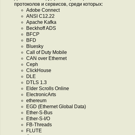
протоколов и сервисов, среди которых:
Adobe Connect
ANSI C12.22
Apache Kafka
Beckhoff ADS
BFCP
BFD
Bluesky
Call of Duty Mobile
CAN over Ethernet
Ceph
ClickHouse
DLE
DTLS 1.3
Elder Scrolls Online
ElectronicArts
ethereum
EGD (Ethernet Global Data)
Ether-S-Bus
Ether-S-I/O
FB-Threads
FLUTE