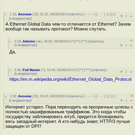
1.10
,
Аноним
(
10
), 01:32, 06/08/2024 [
ответить
] [
﹢﹢﹢
] [
· · ·
]
[
↓
] [
↑
]
+
–
/
[
к модератору
]
А Ethernet Global Data чем-то отличается от Ethernet? Зачем
вообще так называть протокол? Можно спутать.
+1
2.19
,
Admino
(
ok
), 06:00, 06/08/2024 [
^
] [
^^
] [
^^^
] [
ответить
]
+
–
[
к модератору
]
/
Да.
2.43
,
Full Master
(
?
), 10:49, 06/08/2024 [
^
] [
^^
] [
^^^
] [
ответить
]
+
–
/
[
к модератору
]
https://en.m.wikipedia.org/wiki/Ethernet_Global_Data_Protocol
–2
1.33
,
Аноним
(
33
), 09:43, 06/08/2024 [
ответить
] [
﹢﹢﹢
] [
· · ·
]
[
↓
] [
↑
]
+
–
[
к модератору
]
/
Интернет устарел. Пора переходить на прозрачные шлюзы с
полностью зашифрованным траффиком. Это когда чтобы
государству заблокировать ютуб, придется блокировать
весь западный интернет. А кто нибудь знает, HTTP/3 лучше
защищен от DPI?