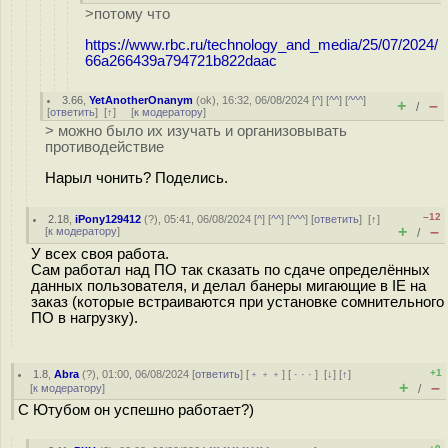
>потому что
https://www.rbc.ru/technology_and_media/25/07/2024/
66a266439a794721b822daac
3.66
,
YetAnotherOnanym
(
ok
), 16:32, 06/08/2024 [
^
] [
^^
] [
^^^
]
+
–
/
[
ответить
]
[
↑
] [
к модератору
]
> можно было их изучать и организовывать
противодействие
Нарыл чонить? Поделись.
–12
2.18
,
iPony129412
(
?
), 05:41, 06/08/2024 [
^
] [
^^
] [
^^^
] [
ответить
]
[
↑
]
+
–
[
к модератору
]
/
У всех своя работа.
Сам работал над ПО так сказать по сдаче определённых
данных пользователя, и делал банеры мигающие в IE на
заказ (которые встраиваются при установке сомнительного
ПО в нагрузку).
+1
1.8
,
Abra
(
?
), 01:00, 06/08/2024 [
ответить
] [
﹢﹢﹢
] [
· · ·
]
[
↓
] [
↑
]
+
–
[
к модератору
]
/
С Ютубом он успешно работает?)