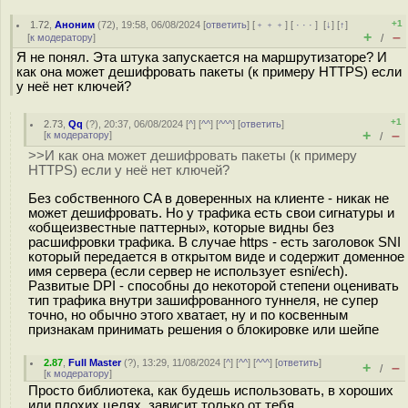
+1
1.72
,
Аноним
(
72
), 19:58, 06/08/2024 [
ответить
] [
﹢﹢﹢
] [
· · ·
]
[
↓
] [
↑
]
+
–
[
к модератору
]
/
Я не понял. Эта штука запускается на маршрутизаторе? И
как она может дешифровать пакеты (к примеру HTTPS) если
у неё нет ключей?
+1
2.73
,
Qq
(
?
), 20:37, 06/08/2024 [
^
] [
^^
] [
^^^
] [
ответить
]
+
–
[
к модератору
]
/
>>И как она может дешифровать пакеты (к примеру
HTTPS) если у неё нет ключей?
Без собственного CA в доверенных на клиенте - никак не
может дешифровать. Но у трафика есть свои сигнатуры и
«общеизвестные паттерны», которые видны без
расшифровки трафика. В случае https - есть заголовок SNI
который передается в открытом виде и содержит доменное
имя сервера (если сервер не использует esni/ech).
Развитые DPI - способны до некоторой степени оценивать
тип трафика внутри зашифрованного туннеля, не супер
точно, но обычно этого хватает, ну и по косвенным
признакам принимать решения о блокировке или шейпе
2.87
,
Full Master
(
?
), 13:29, 11/08/2024 [
^
] [
^^
] [
^^^
] [
ответить
]
+
–
/
[
к модератору
]
Просто библиотека, как будешь использовать, в хороших
или плохих целях, зависит только от тебя.