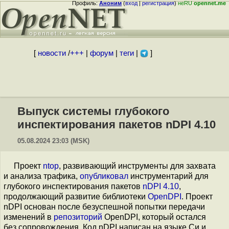
Профиль:
Аноним
(
вход
|
регистрация
)
неRU
opennet.me
[
новости
/
+++
|
форум
|
теги
|
]
Выпуск системы глубокого
инспектирования пакетов nDPI 4.10
05.08.2024 23:03 (MSK)
Проект
ntop
, развивающий инструменты для захвата
и анализа трафика,
опубликовал
инструментарий для
глубокого инспектирования пакетов
nDPI 4.10
,
продолжающий развитие библиотеки
OpenDPI
. Проект
nDPI основан после безуспешной попытки передачи
изменений в
репозиторий
OpenDPI, который остался
без сопровождения. Код nDPI написан на языке Си и