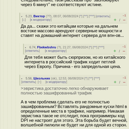
Следовательно, твои рассказы про "заблокируют
через 6 минут" не соответствуют истине.
–1
5.23
,
Виктор
(
??
), 08:07, 06/08/2024 [
^
] [
^^
] [
^^^
] [
ответить
]
+
–
[
↓
] [
к модератору
]
/
Да да... скажи это китайцам которые на дальнем
востоке массово арендуют серверные мощности и
ставят на домашний интернет сервера для впн-ов...
–1
6.74
,
Fbekwbshru
(
?
), 21:27, 06/08/2024 [
^
] [
^^
] [
^^^
]
+
–
[
ответить
]
[
к модератору
]
/
Для тебя может быть сюрпризом, но из китайского
интернета в российский трафик ходит петлей
через Европу. Причина - его запредельная цена.
–1
5.56
,
Школьник
(
ok
), 12:53, 06/08/2024 [
^
] [
^^
] [
^^^
]
+
–
[
ответить
]
[
↑
] [
к модератору
]
/
>эвристика достаточно легко обнаруживает
полностью зашифрованный трафик
А в чем проблема сделать его не полностью
зашифрованным? Вставлять рандомные куски html в
определенные места в трафике, например. Никакая
эвристика такое не отследит, пока программеры код
DPI не настроят для этого. Эта борьба будет вечной,
волшебной пилюли не будет ни для одной из сторон.