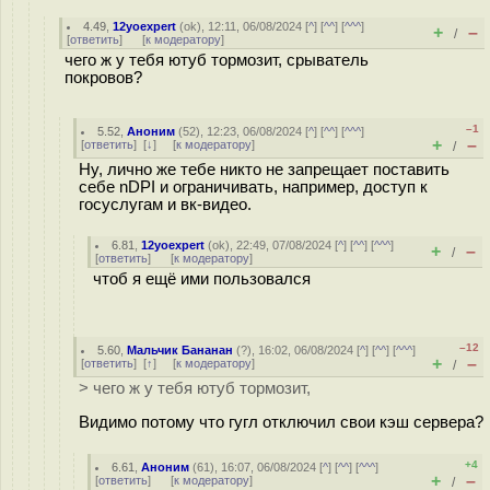
4.49
,
12yoexpert
(
ok
), 12:11, 06/08/2024 [
^
] [
^^
] [
^^^
]
+
–
/
[
ответить
]
[
к модератору
]
чего ж у тебя ютуб тормозит, срыватель
покровов?
–1
5.52
,
Аноним
(
52
), 12:23, 06/08/2024 [
^
] [
^^
] [
^^^
]
+
–
[
ответить
]
[
↓
] [
к модератору
]
/
Ну, лично же тебе никто не запрещает поставить
себе nDPI и ограничивать, например, доступ к
госуслугам и вк-видео.
6.81
,
12yoexpert
(
ok
), 22:49, 07/08/2024 [
^
] [
^^
] [
^^^
]
+
–
/
[
ответить
]
[
к модератору
]
чтоб я ещё ими пользовался
–12
5.60
,
Мальчик Бананан
(
?
), 16:02, 06/08/2024 [
^
] [
^^
] [
^^^
]
+
–
[
ответить
]
[
↑
] [
к модератору
]
/
> чего ж у тебя ютуб тормозит,
Видимо потому что гугл отключил свои кэш сервера?
+4
6.61
,
Аноним
(
61
), 16:07, 06/08/2024 [
^
] [
^^
] [
^^^
]
+
–
[
ответить
]
[
к модератору
]
/