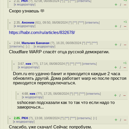
+9
2.11
,
РКН
(
?
), 02:08, 06/08/2024 [
^
] [
^^
] [
^^^
] [
ответить
]
+
–
[
к модератору
]
/
Скоро узнаешь 🫶
+1
2.35
,
Аноним
(
61
), 09:50, 06/08/2024 [
^
] [
^^
] [
^^^
] [
ответить
]
+
–
[
к модератору
]
/
https://habr.com/ru/articles/832678/
2.64
,
Мальчик Бананан
(
?
), 16:20, 06/08/2024 [
^
] [
^^
] [
^^^
]
+
–
/
[
ответить
]
[
↓
] [
к модератору
]
Cloudflare WARP спасёт отца русской демократии.
+1
3.67
,
ник
(
??
), 17:14, 06/08/2024 [
^
] [
^^
] [
^^^
] [
ответить
]
+
–
[
к модератору
]
/
Dom.ru его удачно банит и приходится каждые 2 часа
обновлять другой. Дома работает warp но после простоя
приходится переподключаться.
4.68
,
ник
(
??
), 17:25, 06/08/2024 [
^
] [
^^
] [
^^^
] [
ответить
]
+
–
/
[
к модератору
]
sshocean подсказали как то так что если надо то
заморочься...
2.85
,
РКН
(
?
), 13:08, 10/08/2024 [
^
] [
^^
] [
^^^
] [
ответить
]
[
↑
]
+
–
/
[
к модератору
]
Спасибо, уже скачал! Сейчас попробуем.