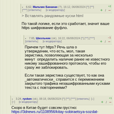
+2
6.62
,
Мальчик Бананан
(
?
), 16:12, 06/08/2024 [
^
] [
^^
]
+
–
[
^^^
] [
ответить
]
[
к модератору
]
/
> Вставлять рандомные куски html
По такой логике, если это сработает, значит ваше
https шифрование фyфлo.
–1
7.65
,
Школьник
(
ok
), 16:22, 06/08/2024 [
^
] [
^^
] [
^^^
]
+
–
[
ответить
]
[
к модератору
]
/
Причем тут https? Речь шла о
утверждении, что есть, мол, такая
эвристика, позволяющая за несколько
минут определить наличие ранее не известного
никому зашифрованного протокола, чтобы его
сразу же заблокировать.
Если такая эвристика существует, то как она
_автоматически_ справится с перемежением
закрытого трафика незашифрованными кусками
текста с повторениями?
+1
3.24
,
ryoken
(
ok
), 08:18, 06/08/2024 [
^
] [
^^
] [
^^^
] [
ответить
]
[
↓
]
+
–
[
↑
] [
к модератору
]
/
Скоро в Китае будет совсем грустно:
https://3dnews.ru/1108956/kitay-sobiraetsya-sozdat-