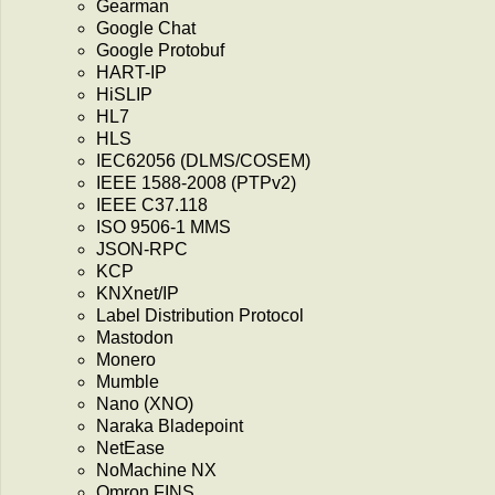
Gearman
Google Chat
Google Protobuf
HART-IP
HiSLIP
HL7
HLS
IEC62056 (DLMS/COSEM)
IEEE 1588-2008 (PTPv2)
IEEE C37.118
ISO 9506-1 MMS
JSON-RPC
KCP
KNXnet/IP
Label Distribution Protocol
Mastodon
Monero
Mumble
Nano (XNO)
Naraka Bladepoint
NetEase
NoMachine NX
Omron FINS