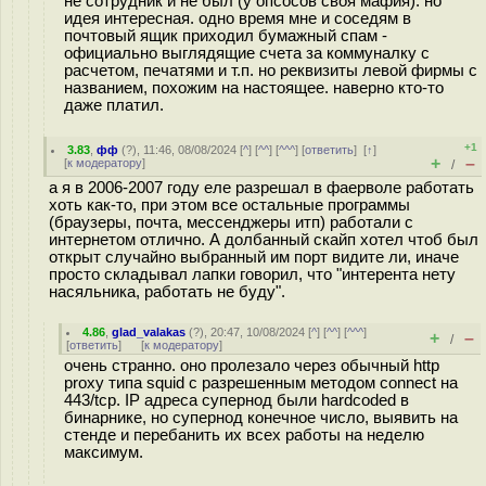
не сотрудник и не был (у опсосов своя мафия). но
идея интересная. одно время мне и соседям в
почтовый ящик приходил бумажный спам -
официально выглядящие счета за коммуналку с
расчетом, печатями и т.п. но реквизиты левой фирмы с
названием, похожим на настоящее. наверно кто-то
даже платил.
+1
3.83
,
фф
(
?
), 11:46, 08/08/2024 [
^
] [
^^
] [
^^^
] [
ответить
]
[
↑
]
+
–
[
к модератору
]
/
а я в 2006-2007 году еле разрешал в фаерволе работать
хоть как-то, при этом все остальные программы
(браузеры, почта, мессенджеры итп) работали с
интернетом отлично. А долбанный скайп хотел чтоб был
открыт случайно выбранный им порт видите ли, иначе
просто складывал лапки говорил, что "интерента нету
насяльника, работать не буду".
4.86
,
glad_valakas
(
?
), 20:47, 10/08/2024 [
^
] [
^^
] [
^^^
]
+
–
/
[
ответить
]
[
к модератору
]
очень странно. оно пролезало через обычный http
proxy типа squid с разрешенным методом connect на
443/tcp. IP адреса супернод были hardcoded в
бинарнике, но супернод конечное число, выявить на
стенде и перебанить их всех работы на неделю
максимум.