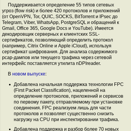
Поддерживается определение 55 типов сетевых
угроз (flow risk) и более 420 протоколов и приложений
(от OpenVPN, Tor, QUIC, SOCKS, BitTorrent и IPsec до
Telegram, Viber, WhatsApp, PostgreSQL и обращений к
Gmail, Office 365, Google Docs и YouTube). Имеется
декодировщик серверных и клиентских SSL-
сертификатов, позволяющий определить протокол
(например, Citrix Online и Apple iCloud), используя
сертификат шифрования. Для анализа содержимого
pcap-дампов или текущего трафика через сетевой
интерфейс поставляется утилита nDPIreader.
В
новом выпуске
:
Добавлена начальная поддержка технологии FPC
(First Packet Classification), нацеленной на
определение протоколов, приложений и сервисов
по первому пакету, отправляемому при установке
соединения. FPC реализуем лишь для части
протоколов и позволяет существенно снизить
нагрузку на CPU при инспектировании трафика.
Добавлена поддержка и разбор более 70 новых