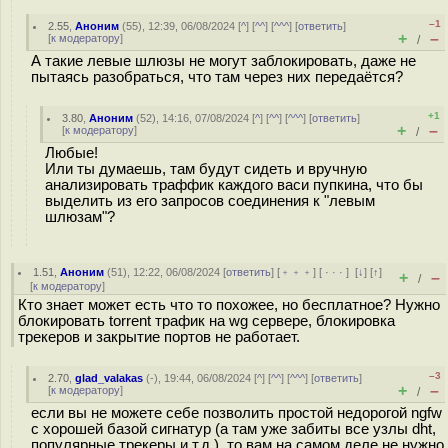
–1
2.55
,
Аноним
(
55
), 12:39, 06/08/2024 [
^
] [
^^
] [
^^^
] [
ответить
]
+
–
[
к модератору
]
/
А такие левые шлюзы не могут заблокировать, даже не
пытаясь разобраться, что там через них передаётся?
+1
3.80
,
Аноним
(
52
), 14:16, 07/08/2024 [
^
] [
^^
] [
^^^
] [
ответить
]
+
–
[
к модератору
]
/
Любые!
Или ты думаешь, там будут сидеть и вручную
анализировать траффик каждого васи пупкина, что бы
выделить из его запросов соединения к "левым
шлюзам"?
1.51
,
Аноним
(
51
), 12:22, 06/08/2024 [
ответить
] [
﹢﹢﹢
] [
· · ·
]
[
↓
] [
↑
]
+
–
/
[
к модератору
]
Кто знает может есть что то похожее, но бесплатное? Нужно
блокировать torrent трафик на wg сервере, блокировка
трекеров и закрытие портов не работает.
–3
2.70
,
glad_valakas
(-), 19:44, 06/08/2024 [
^
] [
^^
] [
^^^
] [
ответить
]
+
–
[
к модератору
]
/
если вы не можете себе позволить простой недорогой ngfw
с хорошей базой сигнатур (а там уже забиты все узлы dht,
популярные трекеры и т.д.), то вам на самом деле не нужно