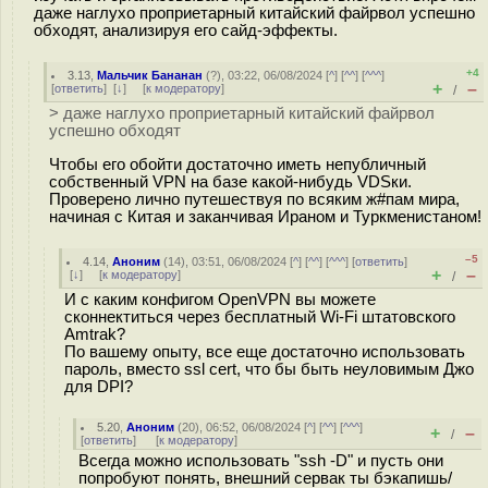
даже наглухо проприетарный китайский файрвол успешно
обходят, анализируя его сайд-эффекты.
+4
3.13
,
Мальчик Бананан
(
?
), 03:22, 06/08/2024 [
^
] [
^^
] [
^^^
]
+
–
[
ответить
]
[
↓
] [
к модератору
]
/
> даже наглухо проприетарный китайский файрвол
успешно обходят
Чтобы его обойти достаточно иметь непубличный
собственный VPN на базе какой-нибудь VDSки.
Проверено лично путешествуя по всяким ж#пaм мира,
начиная с Китая и заканчивая Ираном и Туркменистаном!
–5
4.14
,
Аноним
(
14
), 03:51, 06/08/2024 [
^
] [
^^
] [
^^^
] [
ответить
]
+
–
[
↓
] [
к модератору
]
/
И c каким конфигом OpenVPN вы можете
сконнектиться через бесплатный Wi-Fi штатовского
Amtrak?
По вашему опыту, все еще достаточно использовать
пароль, вместо ssl cert, что бы быть неуловимым Джо
для DPI?
5.20
,
Аноним
(
20
), 06:52, 06/08/2024 [
^
] [
^^
] [
^^^
]
+
–
/
[
ответить
]
[
к модератору
]
Всегда можно использовать "ssh -D" и пусть они
попробуют понять, внешний сервак ты бэкапишь/