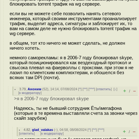
блокировать torrent трафик на wg сервере.
если вы не можете себе позволить нанять сетевого
инженера, который своими инструментами проанализирует
трафик, выделит адреса, сигнатуры и заблокирует их, то
вам на самом деле не нужно блокировать torrent трафик на
wg сервере.
в общем, тот кто ничего не может сделать, не должен
ничего хотеть.
немного саморекламы: я в 2006-7 году блокировал skype,
который позиционировался как вездеходный протокол и
свысока плевал на фаерволлы с проксями. при этом я не
лазил по клиентским комплюхтерам, и обошелся без
всяких там DPI (почти).
3.79
,
Аноним
(
52
), 14:14, 07/08/2024 [
^
] [
^^
] [
^^^
] [
ответить
]
[
↓
]
+
–
/
[
к модератору
]
>я в 2006-7 году блокировал skype
Надеюсь, ты не бывший сотрудник Ёты\мегафона
(которые в те времена выставляли счета за звонки через
скайп зарубеж)
4.82
,
glad_valakas
(-), 04:58, 08/08/2024 [
^
] [
^^
] [
^^^
]
+
–
/
[
ответить
]
[
к модератору
]