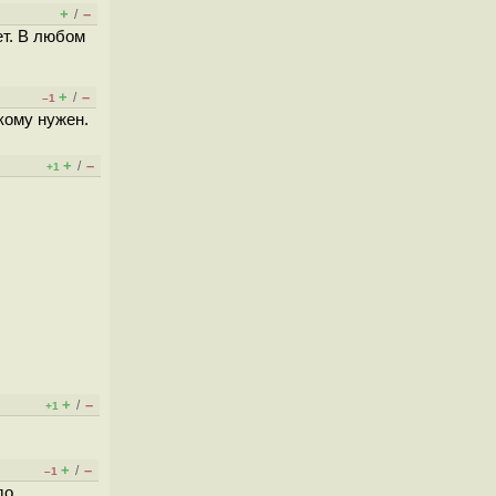
+
–
/
ет. В любом
+
–
/
–1
 кому нужен.
+
–
/
+1
+
–
/
+1
+
–
/
–1
до