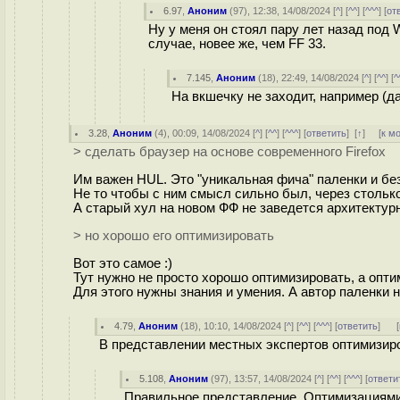
6.97
,
Аноним
(
97
), 12:38, 14/08/2024 [
^
] [
^^
] [
^^^
] [
от
Ну у меня он стоял пару лет назад под 
случае, новее же, чем FF 33.
7.145
,
Аноним
(
18
), 22:49, 14/08/2024 [
^
] [
^^
] [
^
На вкшечку не заходит, например (да
3.28
,
Аноним
(
4
), 00:09, 14/08/2024 [
^
] [
^^
] [
^^^
] [
ответить
]
[
↑
] [
к м
> сделать браузер на основе современного Firefox
Им важен HUL. Это "уникальная фича" паленки и без
Не то чтобы с ним смысл сильно был, через столько-
А старый хул на новом ФФ не заведется архитектурн
> но хорошо его оптимизировать
Вот это самое :)
Тут нужно не просто хорошо оптимизировать, а опт
Для этого нужны знания и умения. А автор паленки н
4.79
,
Аноним
(
18
), 10:10, 14/08/2024 [
^
] [
^^
] [
^^^
] [
ответить
]
[
В представлении местных экспертов оптимизиро
5.108
,
Аноним
(
97
), 13:57, 14/08/2024 [
^
] [
^^
] [
^^^
] [
ответи
Правильное представление. Оптимизациями 