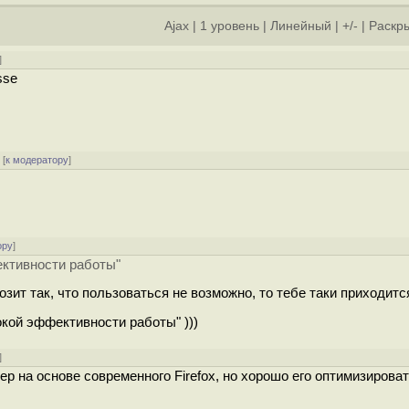
Ajax
|
1 уровень
|
Линейный
|
+/-
|
Раскры
]
sse
[
к модератору
]
ору
]
ективности работы"
озит так, что пользоваться не возможно, то тебе таки приходитс
кой эффективности работы" )))
]
ер на основе современного Firefox, но хорошо его оптимизироват