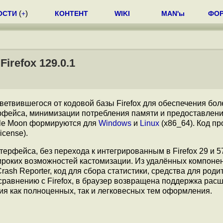
ОСТИ
(
+
)
КОНТЕНТ
WIKI
MAN'ы
ФО
irefox 129.0.1
тветвившегося от кодовой базы Firefox для обеспечения бо
рфейса, минимизации потребления памяти и предоставлен
ale Moon формируются для
Windows
и
Linux
(x86_64). Код пр
icense).
ерфейса, без перехода к интегрированным в Firefox 29 и 5
широких возможностей кастомизации. Из удалённых компоне
ash Reporter, код для сбора статистики, средства для роди
равнению с Firefox, в браузер возвращена поддержка рас
я как полноценных, так и легковесных тем оформления.