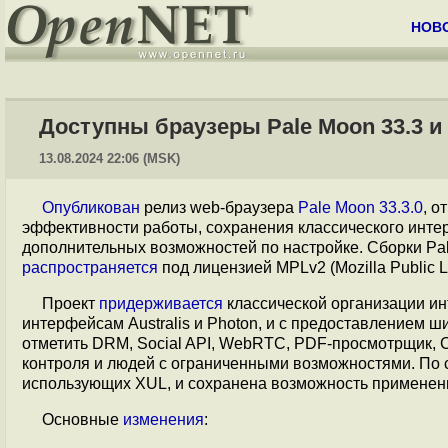
НОВ
Доступны браузеры Pale Moon 33.3 и F
13.08.2024 22:06 (MSK)
Опубликован
релиз web-браузера
Pale Moon 33.3.0
, о
эффективности работы, сохранения классического инте
дополнительных возможностей по настройке. Сборки P
распространяется
под лицензией MPLv2 (Mozilla Public L
Проект
придерживается
классической организации инт
интерфейсам Australis и Photon, и с предоставлением 
отметить DRM, Social API, WebRTC, PDF-просмотрщик, Сr
контроля и людей с ограниченными возможностями. По с
использующих XUL, и сохранена возможность применени
Основные
изменения
: