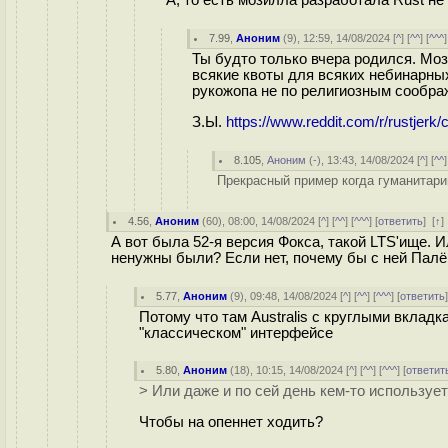
А, то есть мозилла разработала Rust не
7.99
,
Аноним
(
9
), 12:59, 14/08/2024 [
^
] [
^^
] [
^^^
]
Ты будто только вчера родился. Мози
всякие квоты для всяких небинарны
рукожопа не по религиозным сообра
З.Ы.
https://www.reddit.com/r/rustjerk
8.105
,
Аноним
(
-
), 13:43, 14/08/2024 [
^
] [
^^
]
Прекрасный пример когда гуманитарии 
4.56
,
Аноним
(
60
), 08:00, 14/08/2024 [
^
] [
^^
] [
^^^
] [
ответить
]
[
↑
А вот была 52-я версия Фокса, такой LTS'ище. И
ненужны были? Если нет, почему бы с ней Палё
5.77
,
Аноним
(
9
), 09:48, 14/08/2024 [
^
] [
^^
] [
^^^
] [
ответить
Потому что там Australis с круглыми вкладк
"классическом" интерфейсе
5.80
,
Аноним
(
18
), 10:15, 14/08/2024 [
^
] [
^^
] [
^^^
] [
ответит
> Или даже и по сей день кем-то использует
Чтобы на опеннет ходить?