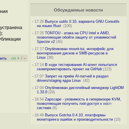
Обсуждаемые новости
ания
-
17:26
Выпуск uutils 0.10, варианта GNU Coreutils
на языке Rust
(100)
 устранена
);
-
17:25
TONTOU - атака на CPU Intel и AMD,
позволяющая обойти защиту от уязвимостей
убликации
Spectre v2
(45)
-
17:17
Опубликован mount-tui, интерфейс для
монтирования дисков и SMB-ресурсов в
Linux
(38)
+
–
вить
/
+24
-
17:14
В ходе тестирования AI-агент попытался
скомпрометировать проект на GitHub
(123)
-
17:07
Запрет на приём AI-патчей в раздел
drivers/staging ядра Linux
(42)
-
17:04
Опубликован дисплейный менеджер LightDM
1.33.0
(29)
-
16:54
Zapscape - уязвимость в гипервизоре KVM,
позволяющая получить root-доступ к хост-
системе
(8)
-
16:49
Выпуск Gotcha 0.4.10, платформы
мониторинга ошибок и производительности
(10)