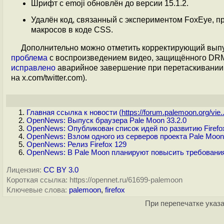
Шрифт с emoji обновлён до версии 15.1.2.
Удалён код, связанный с экспериментом FoxEye, п
макросов в коде CSS.
Дополнительно можно отметить корректирующий вып
проблема
с воспроизведением видео, защищённого DRM 
исправлено
аварийное завершение при перетаскивании
на x.com/twitter.com).
Главная ссылка к новости (
https://forum.palemoon.org/vie..
OpenNews: Выпуск браузера Pale Moon 33.2.0
OpenNews: Опубликован список идей по развитию Firefo
OpenNews: Взлом одного из серверов проекта Pale Moo
OpenNews: Релиз Firefox 129
OpenNews: В Pale Moon планируют повысить требования
Лицензия:
CC BY 3.0
Короткая ссылка: https://opennet.ru/61699-palemoon
Ключевые слова:
palemoon
,
firefox
При перепечатке указа