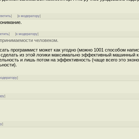
тветить
]
[
к модератору
]
понимание.
ветить
]
[
к модератору
]
спринимаемости человеком.
сать программист может как угодно (можно 1001 способом напис
ен сделать из этой логики максимально эффективный машинный к
ельность и лишь потом на эффективность (чаще всего это экон
ьности).
модератору
]
ору
]
ру
]