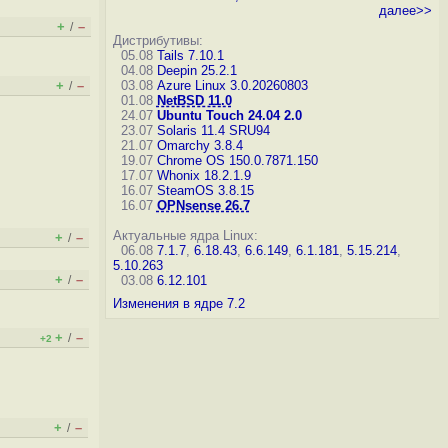
далее>>
+
–
/
Дистрибутивы:
05.08
Tails 7.10.1
04.08
Deepin 25.2.1
+
–
03.08
Azure Linux 3.0.20260803
/
01.08
NetBSD 11.0
24.07
Ubuntu Touch 24.04 2.0
23.07
Solaris 11.4 SRU94
21.07
Omarchy 3.8.4
19.07
Chrome OS 150.0.7871.150
17.07
Whonix 18.2.1.9
16.07
SteamOS 3.8.15
16.07
OPNsense 26.7
Актуальные ядра Linux:
+
–
/
06.08
7.1.7
,
6.18.43
,
6.6.149
,
6.1.181
,
5.15.214
,
5.10.263
+
–
/
03.08
6.12.101
Изменения в ядре 7.2
+
–
/
+2
+
–
/