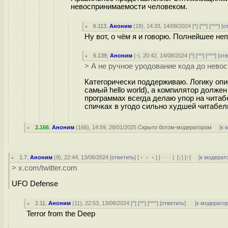
невоспринимаемости человеком.
6.113
,
Аноним
(
18
), 14:33, 14/08/2024 [
^
] [
^^
] [
^^^
] [
о
Ну вот, о чём я и говорю. Полнейшее не
6.139
,
Аноним
(
-
), 20:42, 14/08/2024 [
^
] [
^^
] [
^^^
] [
от
> А не ручное уродование кода до нево
Категорически поддерживаю. Логику опи
самый hello world), а компилятор долж
программах всегда делаю упор на читаб
спичках в угодо сильно худшей читабел
2.166
,
Аноним
(
166
), 14:59, 28/01/2025
Скрыто ботом-модератором
[
к 
1.7
,
Аноним
(
9
), 22:44, 13/08/2024 [
ответить
] [
﹢﹢﹢
] [
· · ·
]
[
↓
] [
↑
] [
к модерат
> x.com/twitter.com
UFO Defense
2.11
,
Аноним
(
11
), 22:53, 13/08/2024 [
^
] [
^^
] [
^^^
] [
ответить
]
[
к модерато
Terror from the Deep