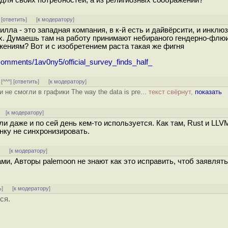
 для своих потребностей, а из религиозных соображений?
 [
ответить
]
[
к модератору
]
лла - это западная компания, в к-й есть и дайвёрсити, и инклюз
х. Думаешь там на работу принимают небираного гендерно-флю
жениям? Вот и с изобретением раста такая же фигня
/comments/1av0ny5/official_survey_finds_half_
 [
^^^
] [
ответить
]
[
к модератору
]
не смогли в графики The way the data is pre...
текст свёрнут,
показать
] [
к модератору
]
ли даже и по сей день кем-то используется. Как там, Rust и LL
нку не синхронизировать.
]
[
к модератору
]
ами, Авторы palemoon не знают как это исправить, чтоб заявлять
ь
]
[
к модератору
]
ся.