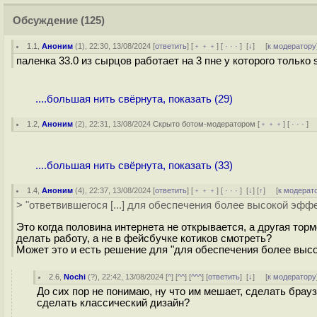
Обсуждение
(125)
1.1
,
Аноним
(
1
), 22:30, 13/08/2024 [
ответить
] [
﹢﹢﹢
] [
· · ·
]
[
↓
] [
к модератору
паленка 33.0 из сырцов работает на 3 пне у которого только 
....большая нить свёрнута, показать (29)
1.2
,
Аноним
(
2
), 22:31, 13/08/2024
Скрыто ботом-модератором
[
﹢﹢﹢
] [
· · ·
] 
....большая нить свёрнута, показать (33)
1.4
,
Аноним
(
4
), 22:37, 13/08/2024 [
ответить
] [
﹢﹢﹢
] [
· · ·
]
[
↓
] [
↑
] [
к модерат
> "ответвившегося [...] для обеспечения более высокой эфф
Это когда половина интернета не открывается, а другая торм
делать работу, а не в фейсбучке котиков смотреть?
Может это и есть решение для "для обеспечения более высо
2.6
,
Nochi
(
?
), 22:42, 13/08/2024 [
^
] [
^^
] [
^^^
] [
ответить
]
[
↓
] [
к модератору
До сих пор не понимаю, ну что им мешает, сделать брауз
сделать классический дизайн?