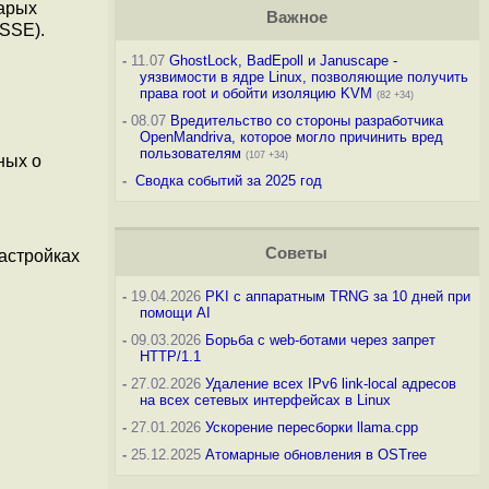
тарых
Важное
SSE).
-
11.07
GhostLock, BadEpoll и Januscape -
уязвимости в ядре Linux, позволяющие получить
права root и обойти изоляцию KVM
(82 +34)
-
08.07
Вредительство со стороны разработчика
OpenMandriva, которое могло причинить вред
пользователям
(107 +34)
ных о
-
Сводка событий за 2025 год
Советы
астройках
-
19.04.2026
PKI с аппаратным TRNG за 10 дней при
помощи AI
-
09.03.2026
Борьба с web-ботами через запрет
HTTP/1.1
-
27.02.2026
Удаление всех IPv6 link-local адресов
на всех сетевых интерфейсах в Linux
-
27.01.2026
Ускорение пересборки llama.cpp
-
25.12.2025
Атомарные обновления в OSTree