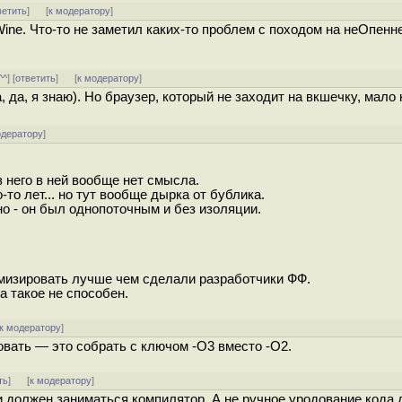
ветить
]
[
к модератору
]
Wine. Что-то не заметил каких-то проблем с походом на неОпенн
^^
] [
ответить
]
[
к модератору
]
, да, я знаю). Но браузер, который не заходит на вкшечку, мало
одератору
]
 него в ней вообще нет смысла.
то лет... но тут вообще дырка от бублика.
о - он был однопоточным и без изоляции.
имизировать лучше чем сделали разработчики ФФ.
а такое не способен.
к модератору
]
вать — это собрать с ключом -O3 вместо -O2.
ть
]
[
к модератору
]
должен заниматься компилятор. А не ручное уродование кода 