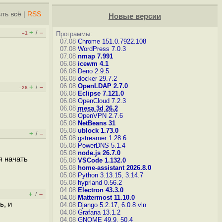
ть всё
|
RSS
Новые версии
+
–
/
–1
Программы:
07.08
Chrome 151.0.7922.108
07.08
WordPress 7.0.3
07.08
nmap 7.991
06.08
icewm 4.1
06.08
Deno 2.9.5
06.08
docker 29.7.2
06.08
OpenLDAP 2.7.0
+
–
/
–26
06.08
Eclipse 7.121.0
06.08
OpenCloud 7.2.3
06.08
mesa 3d 26.2
05.08
OpenVPN 2.7.6
05.08
NetBeans 31
05.08
ublock 1.73.0
+
–
/
05.08
gstreamer 1.28.6
05.08
PowerDNS 5.1.4
05.08
node.js 26.7.0
я начать
05.08
VSCode 1.132.0
05.08
home-assistant 2026.8.0
05.08
Python 3.13.15, 3.14.7
05.08
hyprland 0.56.2
04.08
Electron 43.3.0
+
–
/
04.08
Mattermost 11.10.0
ь, и
04.08
Django 5.2.17, 6.0.8
vln
04.08
Grafana 13.1.2
04.08
GNOME 49.9, 50.4