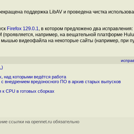
рекращена поддержка LibAV и проведена чистка использов
уск
Firefox 129.0.1
, в котором предложено два исправления:
(проявляется, например, на вещательной платформе Hulu
 мышью видеофайла на некоторые сайты (например, при п
испра
.
)
x, над которыми ведётся работа
n с внедрением вредоносного ПО в архив старых выпусков
 к CPU в готовых сборках
ние ссылки на opennet.ru обязательно