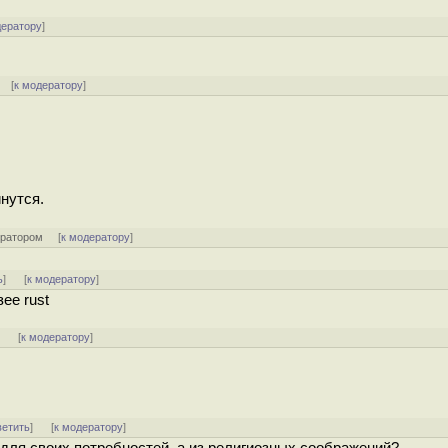
дератору
]
] [
к модератору
]
нутся.
ератором
[
к модератору
]
ь
]
[
к модератору
]
ее rust
]
[
к модератору
]
ветить
]
[
к модератору
]