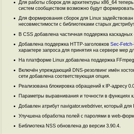
Для работы сборок для архитектуры x86_64 теперь
систем сообществом возможно будут формировать
Для формирования сборок для Linux задействован
несовместимости с библиотеками старых дистрибу
В CSS добавлена частичная поддержка каскадных
Добавлена поддержка HTTP-заголовков
Sec-Fetch-
характере запроса для принятия на сервере мер дл
На платформе Linux добавлена поддержка FFmpeg 7
Включён упреждающий DNS-резолвинг имён хостов,
сети добавлена соответствующая опция.
Реализована блокировка обращений к IP-адресу 0.0
Параметры выравнивания и точности в функциях к
Добавлен атрибут navigator.webdriver, который для
Улучшена обработка полей с паролями в web-форм
Библиотека NSS обновлена до версии 3.90.4.