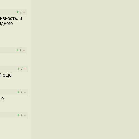
+
–
/
ивность, и
идного
+
–
/
+
–
/
VM ещё
+
–
/
 о
+
–
/