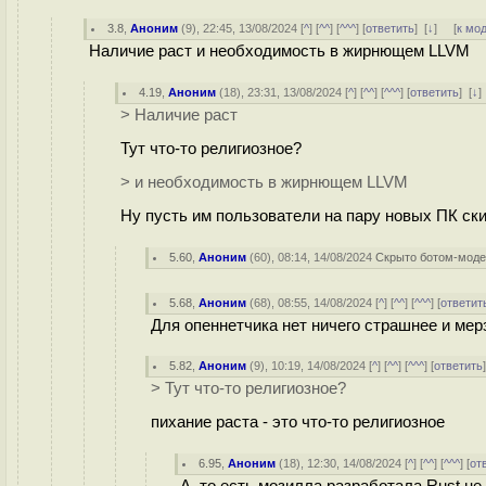
3.8
,
Аноним
(
9
), 22:45, 13/08/2024 [
^
] [
^^
] [
^^^
] [
ответить
]
[
↓
] [
к мо
Наличие раст и необходимость в жирнющем LLVM
4.19
,
Аноним
(
18
), 23:31, 13/08/2024 [
^
] [
^^
] [
^^^
] [
ответить
]
[
↓
> Наличие раст
Тут что-то религиозное?
> и необходимость в жирнющем LLVM
Ну пусть им пользователи на пару новых ПК ски
5.60
,
Аноним
(
60
), 08:14, 14/08/2024
Скрыто ботом-мод
5.68
,
Аноним
(
68
), 08:55, 14/08/2024 [
^
] [
^^
] [
^^^
] [
ответит
Для опеннетчика нет ничего страшнее и мерз
5.82
,
Аноним
(
9
), 10:19, 14/08/2024 [
^
] [
^^
] [
^^^
] [
ответить
> Тут что-то религиозное?
пихание раста - это что-то религиозное
6.95
,
Аноним
(
18
), 12:30, 14/08/2024 [
^
] [
^^
] [
^^^
] [
от