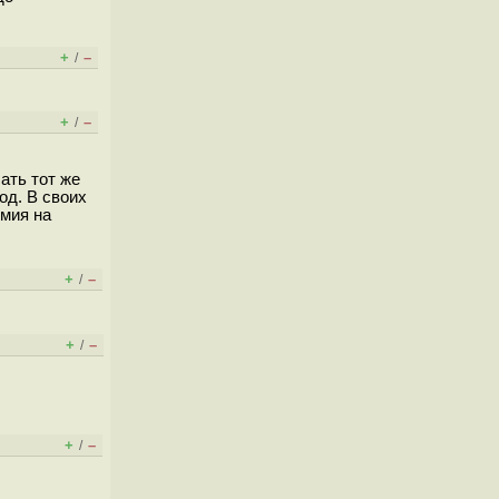
+
–
/
+
–
/
ать тот же
од. В своих
омия на
+
–
/
+
–
/
+
–
/