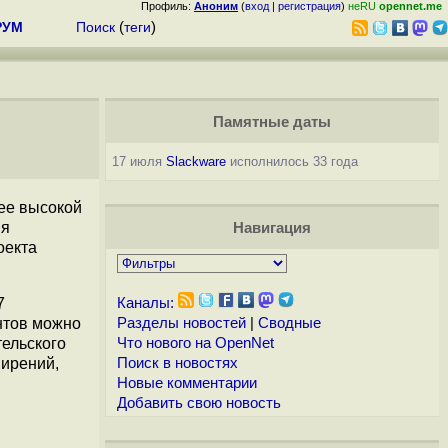
Профиль:
Аноним
(
вход
|
регистрация
)
неRU
opennet.me
РУМ
Поиск
(
теги
)
Памятные даты
17 июля
Slackware
исполнилось 33 года
лее высокой
ия
Навигация
оекта
7
Каналы:
нтов можно
Разделы новостей
|
Сводные
тельского
Что нового на OpenNet
ширений,
Поиск в новостях
Новые комментарии
Добавить свою новость