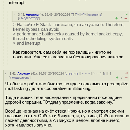
interrupt.
+2
3.43
,
Аноним
(
-
), 19:49, 20/10/2024 [
^
] [
^^
] [
^^^
] [
ответить
]
+
–
[
к модератору
]
/
> На сайте F-Stack написано, что актуально: Therefore,
kernel bypass can avoid
> performance bottlenecks caused by kernel packet copy,
thread scheduling, system calls
> and interrupt.
Как говорится, сам себя не похвалишь - никто не
похвалит. Уже есть варианты без копирования пакетов.
–3
1.41
,
Аноним
(
41
), 16:57, 20/10/2024 [
ответить
] [
﹢﹢﹢
] [
· · ·
]
[
↓
] [
↑
]
+
–
[
к модератору
]
/
Чтобы это работало быстро, по идее надо вместо preemptive
multitasking делать cooperative multitasking.
Тогда никаких тебе неожиданных прерываний посередине
дорогой операции. "Отдам управление, когда закончу."
Вообще не знаю на счёт стека Фряхи, но я смотрел своими
глазами на стек Опёнка и Линукса, и, ну, типа, Опёнок сильно
пахнет девяностыми, а А Линукс в целом, вполне ничего,
хотя и малость заумно.