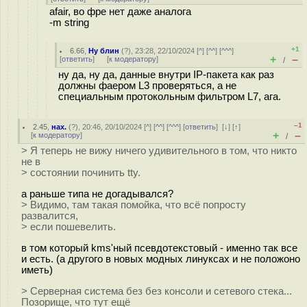
afair, во фре нет даже аналога
-m string
+1
6.66
,
Ну блин
(
?
), 23:28, 22/10/2024 [
^
] [
^^
] [
^^^
]
+
–
[
ответить
]
[
к модератору
]
/
ну да, ну да, данные внутри IP-пакета как раз
должны фаером L3 проверяться, а не
специальным протокольным фильтром L7, ага.
–1
2.45
,
нах.
(
?
), 20:46, 20/10/2024 [
^
] [
^^
] [
^^^
] [
ответить
]
[
↓
] [
↑
]
+
–
[
к модератору
]
/
> Я теперь не вижу ничего удивительного в том, что никто
не в
> состоянии починить tty.
а раньше типа не догадывался?
> Видимо, там такая помойка, что всё попросту
развалится,
> если пошевелить.
в том который kms'ный псевдотекстовый - именно так все
и есть. (а другого в новых модных линуксах и не положоно
иметь)
> Серверная система без без консоли и сетевого стека...
Позорище, что тут ещё