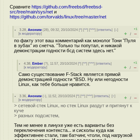
Сравните
https://github.com/freebsd/freebsd-
src/tree/main/sys/net
и
https://github.com/torvalds/linux/tree/master/net
+1
3.28
,
Аноним
(
28
), 09:32, 20/10/2024 [
^
] [
^^
] [
^^^
] [
ответить
]
[
↓
]
+
–
[
к модератору
]
/
по факту этот ваш комментарий как монолог Тони "Пуля
в зубах" из снетча. "Только ты попутал, и никакой
демонстрации годности бсд систем здесь нет."
+1
4.38
,
Ember
(
?
), 11:57, 20/10/2024 [
^
] [
^^
] [
^^^
] [
ответить
]
+
–
[
к модератору
]
/
Само существование F-Stack является прямой
демонстрацией годности *BSD. Ну или негодности
Linux, как тебе больше нравится.
3.36
,
Аноним
(
-
), 11:52, 20/10/2024 [
^
] [
^^
] [
^^^
] [
ответить
]
[
↑
]
+
–
/
[
к модератору
]
> сетевой стек Linux, но стек Linux раздут и притянут к
куче
> разных подсистем,
Тем не менее в линухе уже есть варианты без
переключения контекста... и сисколы куда как
эффективнее стали, там батчинг, чтоли, под нагрузкой