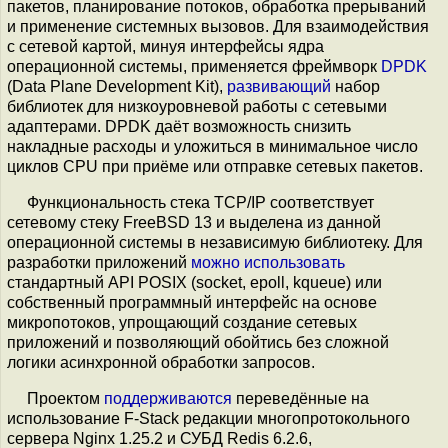
пакетов, планирование потоков, обработка прерываний
и применение системных вызовов. Для взаимодействия
с сетевой картой, минуя интерфейсы ядра
операционной системы, применяется фреймворк
DPDK
(Data Plane Development Kit),
развивающий
набор
библиотек для низкоуровневой работы с сетевыми
адаптерами. DPDK даёт возможность снизить
накладные расходы и уложиться в минимальное число
циклов CPU при приёме или отправке сетевых пакетов.
Функциональность стека TCP/IP соответствует
сетевому стеку FreeBSD 13 и выделена из данной
операционной системы в независимую библиотеку. Для
разработки приложений
можно использовать
стандартный API POSIX (socket, epoll, kqueue) или
собственный программный интерфейс на основе
микропотоков, упрощающий создание сетевых
приложений и позволяющий обойтись без сложной
логики асинхронной обработки запросов.
Проектом
поддерживаются
переведённые на
использование F-Stack редакции многопротокольного
сервера Nginx 1.25.2 и СУБД Redis 6.2.6,