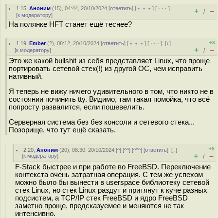
1.15
,
Аноним
(
15
), 04:44, 20/10/2024 [
ответить
] [
﹢﹢﹢
] [
· · ·
]
+
–
/
[
к модератору
]
На полянке HFT станет ещё теснее?
+3
1.19
,
Ember
(
?
), 08:12, 20/10/2024 [
ответить
] [
﹢﹢﹢
] [
· · ·
]
[
↓
]
+
–
[
к модератору
]
/
Это же какой bullshit из себя представляет Linux, что проще
портировать сетевой стек(!) из другой ОС, чем исправить
нативный.
Я теперь не вижу ничего удивительного в том, что никто не в
состоянии починить tty. Видимо, там такая помойка, что всё
попросту развалится, если пошевелить.
Серверная система без без консоли и сетевого стека...
Позорище, что тут ещё сказать.
+5
2.20
,
Аноним
(
20
), 08:30, 20/10/2024 [
^
] [
^^
] [
^^^
] [
ответить
]
[
↓
]
+
–
[
к модератору
]
/
F-Stack быстрее и при работе во FreeBSD. Переключение
контекста очень затратная операция. С тем же успехом
можно было бы вынести в userspace библиотеку сетевой
стек Linux, но стек Linux раздут и притянут к куче разных
подсистем, а TCP/IP стек FreeBSD и ядро FreeBSD
заметно проще, предсказуемее и меняются не так
интенсивно.