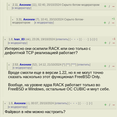
2.11
,
Аноним
(
11
), 02:40, 20/10/2024
Скрыто ботом-модератором
+
–
/
[
к модератору
]
+1
3.31
,
Аноним
(
7
), 10:41, 20/10/2024
Скрыто ботом-
+
–
модератором
[
к модератору
]
/
–1
1.8
,
Ivan_83
(
ok
), 23:26, 19/10/2024 [
ответить
] [
﹢﹢﹢
] [
· · ·
]
[
↓
] [
↑
]
+
–
[
к модератору
]
/
Интересно они осилили RACK или оно только с
дефолтной TCP реализацией работает?
2.53
,
Аноним
(
52
), 14:12, 21/10/2024 [
^
] [
^^
] [
^^^
] [
ответить
]
+
–
/
[
к модератору
]
Вроде смогли еще в версии 1.22, но я не могут точно
сказать насколько этот функционал FreeBSD Only.
Вообще, на уровне ядра RACK работает только во
FreeBSD и Windows, остальные ОС CUBIC-и мнут себе.
1.9
,
Аноним
(
-
), 00:07, 20/10/2024 [
ответить
] [
﹢﹢﹢
] [
· · ·
]
[
↑
]
+
–
/
[
к модератору
]
Файрвол в нём можно настроить?