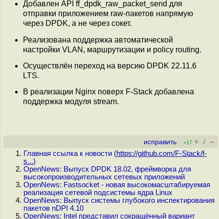
Добавлен API ff_dpdk_raw_packet_send для
отправки приложением raw-пакетов напрямую
через DPDK, а не через сокет.
Реализована поддержка автоматической
настройки VLAN, маршрутизации и policy routing.
Осуществлён переход на версию DPDK 22.11.6
LTS.
В реализации Nginx поверх F-Stack добавлена
поддержка модуля stream.
+
–
исправить
/
+17
Главная ссылка к новости (
https://github.com/F-Stack/f-
s...
)
OpenNews: Выпуск DPDK 18.02, фреймворка для
высокопроизводительных сетевых приложений
OpenNews: Fastsocket - новая высокомасштабируемая
реализация сетевой подсистемы ядра Linux
OpenNews: Выпуск системы глубокого инспектирования
пакетов nDPI 4.10
OpenNews: Intel представил сокращённый вариант