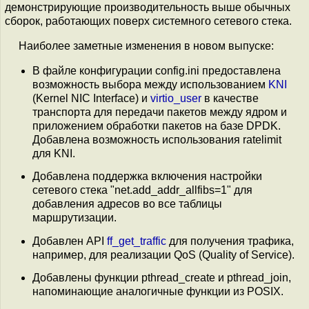
демонстрирующие производительность выше обычных
сборок, работающих поверх системного сетевого стека.
Наиболее заметные изменения в новом выпуске:
В файле конфигурации config.ini предоставлена
возможность выбора между использованием
KNI
(Kernel NIC Interface) и
virtio_user
в качестве
транспорта для передачи пакетов между ядром и
приложением обработки пакетов на базе DPDK.
Добавлена возможность использования ratelimit
для KNI.
Добавлена поддержка включения настройки
сетевого стека "net.add_addr_allfibs=1" для
добавления адресов во все таблицы
маршрутизации.
Добавлен API
ff_get_traffic
для получения трафика,
например, для реализации QoS (Quality of Service).
Добавлены функции pthread_create и pthread_join,
напоминающие аналогичные функции из POSIX.