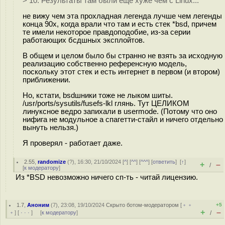
> 10. Результаты там были еще хуже чем с Linux...
не вижу чем эта прохладная легенда лучше чем легенды
конца 90х, когда врали что там и есть стек *bsd, причем
те имели некоторое правдоподобие, из-за серии
работающих бсдшных эксплойтов.
В общем и целом было бы странно не взять за исходную
реализацию собственно референсную модель,
поскольку этот стек и есть интернет в первом (и втором)
приближении.
Но, кстати, bsdшники тоже не лыком шиты.
/usr/ports/sysutils/fusefs-lkl глянь. Тут ЦЕЛИКОМ
линуксное ведро запихали в usermode. (Потому что оно
нифига не модульное а спагетти-стайл и ничего отдельно
вынуть нельзя.)
Я проверял - работает даже.
2.55
,
randomize
(
?
), 16:30, 21/10/2024 [
^
] [
^^
] [
^^^
] [
ответить
]
[
↑
]
+
–
/
[
к модератору
]
Из *BSD невозможно ничего сп-ть - читай лицензию.
1.7
,
Аноним
(
7
), 23:08, 19/10/2024
Скрыто ботом-модератором
[
﹢﹢
+5
+
–
﹢
] [
· · ·
] [
к модератору
]
/