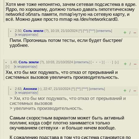
Хотя мне тоже непонятно, зачем сетевая подсистема в ядре.
Ядро, по хорошему, должно только давать гипотетическому
networkd облать памяти, mmap'нутую на сетевую карту, и
всё. Можно даже просто mmap на /dev/networkcard0.
2.50
,
Соль земли
(
?
), 10:19, 21/10/2024 [
^
] [
^^
] [
^^^
] [
ответить
]
+
–
/
[
к модератору
]
Пили. Прогонишь потом тесты, если будет быстрее/
удобнее.
1.49
,
Соль земли
(
?
), 10:03, 21/10/2024 [
ответить
] [
﹢﹢﹢
] [
· · ·
]
[
↓
]
+
–
/
[
↑
] [
к модератору
]
Хм, кто бы мог подумать, что отказ от прерываний и
системных вызовов увеличить производительность.
2.63
,
Аноним
(
-
), 22:47, 21/10/2024 [
^
] [
^^
] [
^^^
] [
ответить
]
+
–
/
[
к модератору
]
> Хм, кто бы мог подумать, что отказ от прерываний и
системных вызовов
> увеличить производительность.
Самым скоростным вариантом может быть активный
поллинг, когда софт плотно занимается только
окучиванием сетевухи - и больше ничем вообще.
К сожалению подстава в том что система становится по