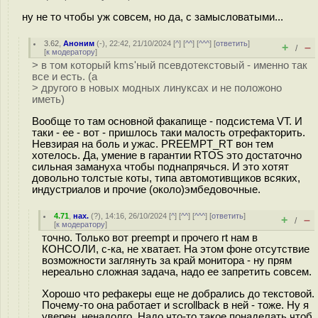
ну не то чтобы уж совсем, но да, с замысловатыми...
3.62
,
Аноним
(
-
), 22:42, 21/10/2024 [
^
] [
^^
] [
^^^
] [
ответить
]
+
–
/
[
к модератору
]
> в том который kms'ный псевдотекстовый - именно так
все и есть. (а
> другого в новых модных линуксах и не положоно
иметь)
Вообще то там основной факапище - подсистема VT. И
таки - ее - вот - пришлось таки малость отрефакторить.
Невзирая на боль и ужас. PREEMPT_RT вон тем
хотелось. Да, умение в гарантии RTOS это достаточно
сильная замануха чтобы поднапрячься. И это хотят
довольно толстые коты, типа автомотивщиков всяких,
индустриалов и прочие (около)эмбедовочные.
4.71
,
нах.
(
?
), 14:16, 26/10/2024 [
^
] [
^^
] [
^^^
] [
ответить
]
+
–
/
[
к модератору
]
точно. Только вот preempt и прочего rt нам в
КОНСОЛИ, с-ка, не хватает. На этом фоне отсутствие
возможности заглянуть за край монитора - ну прям
нереально сложная задача, надо ее запретить совсем.
Хорошо что рефакеры еще не добрались до текстовой.
Почему-то она работает и scrollback в ней - тоже. Ну я
уверен, ненадолго. Надо что-то такое понаделать чтоб