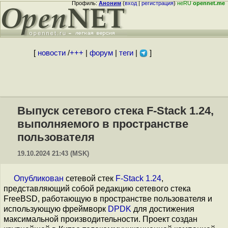
Профиль:
Аноним
(
вход
|
регистрация
)
неRU
opennet.me
[
новости
/
+++
|
форум
|
теги
|
]
Выпуск сетевого стека F-Stack 1.24,
выполняемого в пространстве
пользователя
19.10.2024 21:43 (MSK)
Опубликован
сетевой стек
F-Stack 1.24
,
представляющий собой редакцию сетевого стека
FreeBSD, работающую в пространстве пользователя и
использующую фреймворк
DPDK
для достижения
максимальной производительности. Проект создан