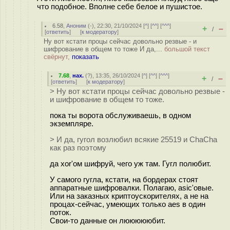
что подобное. Вполне себе белое и пушистое.
6.58
,
Аноним
(
-
), 22:30, 21/10/2024 [
^
] [
^^
] [
^^^
]
+
–
/
[
ответить
]
[
к модератору
]
Ну вот кстати процы сейчас довольно резвые - и
шифрование в общем то тоже И да,...
большой текст
свёрнут,
показать
7.68
,
нах.
(
?
), 13:35, 26/10/2024 [
^
] [
^^
] [
^^^
]
+
–
/
[
ответить
]
[
к модератору
]
> Ну вот кстати процы сейчас довольно резвые -
и шифрование в общем то тоже.
пока ты ворота обслуживаешь, в одном
экземпляре.
> И да, гугол возлюбил всякие 25519 и ChaCha
как раз поэтому
да xor'ом шифруй, чего уж там. Гугл полюбит.
У самого гугла, кстати, на бордерах стоят
аппаратные шифровалки. Полагаю, asic'овые.
Или на заказных криптоускорителях, а не на
процах-сейчас, умеющих только aes в один
поток.
Свои-то данные он люююююбит.