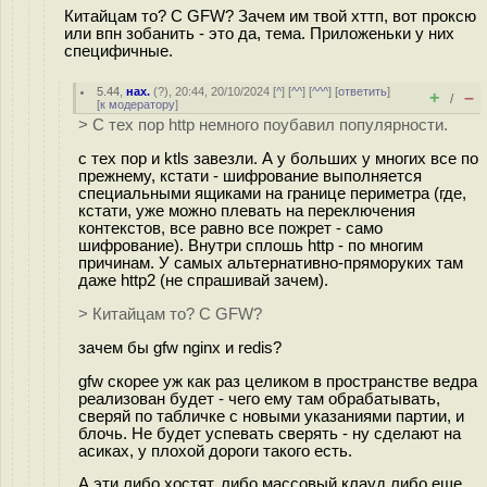
Китайцам то? С GFW? Зачем им твой хттп, вот проксю
или впн зобанить - это да, тема. Приложеньки у них
специфичные.
5.44
,
нах.
(
?
), 20:44, 20/10/2024 [
^
] [
^^
] [
^^^
] [
ответить
]
+
–
/
[
к модератору
]
> С тех пор http немного поубавил популярности.
с тех пор и ktls завезли. А у больших у многих все по
прежнему, кстати - шифрование выполняется
специальными ящиками на границе периметра (где,
кстати, уже можно плевать на переключения
контекстов, все равно все пожрет - само
шифрование). Внутри сплошь http - по многим
причинам. У самых альтернативно-пряморуких там
даже http2 (не спрашивай зачем).
> Китайцам то? С GFW?
зачем бы gfw nginx и redis?
gfw скорее уж как раз целиком в пространстве ведра
реализован будет - чего ему там обрабатывать,
сверяй по табличке с новыми указаниями партии, и
блочь. Не будет успевать сверять - ну сделают на
асиках, у плохой дороги такого есть.
А эти либо хостят, либо массовый клауд либо еще