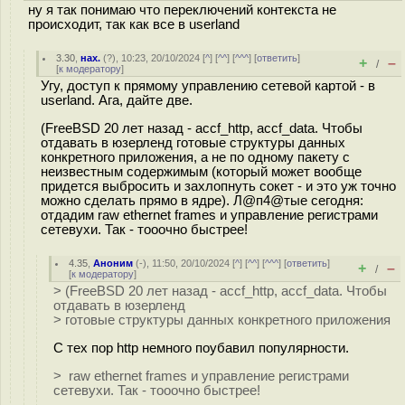
ну я так понимаю что переключений контекста не
происходит, так как все в userland
3.30
,
нах.
(
?
), 10:23, 20/10/2024 [
^
] [
^^
] [
^^^
] [
ответить
]
+
–
/
[
к модератору
]
Угу, доступ к прямому управлению сетевой картой - в
userland. Ага, дайте две.
(FreeBSD 20 лет назад - accf_http, accf_data. Чтобы
отдавать в юзерленд готовые структуры данных
конкретного приложения, а не по одному пакету с
неизвестным содержимым (который может вообще
придется выбросить и захлопнуть сокет - и это уж точно
можно сделать прямо в ядре). Л@п4@тые сегодня:
отдадим raw ethernet frames и управление регистрами
сетевухи. Так - тооочно быстрее!
4.35
,
Аноним
(
-
), 11:50, 20/10/2024 [
^
] [
^^
] [
^^^
] [
ответить
]
+
–
/
[
к модератору
]
> (FreeBSD 20 лет назад - accf_http, accf_data. Чтобы
отдавать в юзерленд
> готовые структуры данных конкретного приложения
С тех пор http немного поубавил популярности.
> raw ethernet frames и управление регистрами
сетевухи. Так - тооочно быстрее!