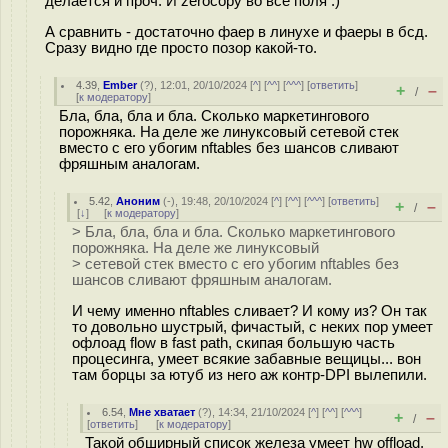
делается и проч. И zerocopy во все поля :)
А сравнить - достаточно фаер в линухе и фаеры в бсд.
Сразу видно где просто позор какой-то.
4.39
,
Ember
(
?
), 12:01, 20/10/2024 [
^
] [
^^
] [
^^^
] [
ответить
]
+
–
/
[
к модератору
]
Бла, бла, бла и бла. Сколько маркетингового
порожняка. На деле же линуксовый сетевой стек
вместо с его убогим nftables без шансов сливают
фряшным аналогам.
5.42
,
Аноним
(
-
), 19:48, 20/10/2024 [
^
] [
^^
] [
^^^
] [
ответить
]
+
–
/
[
↓
] [
к модератору
]
> Бла, бла, бла и бла. Сколько маркетингового
порожняка. На деле же линуксовый
> сетевой стек вместо с его убогим nftables без
шансов сливают фряшным аналогам.
И чему именно nftables сливает? И кому из? Он так
то довольно шустрый, фичастый, с неких пор умеет
офлоад flow в fast path, скипая большую часть
процесинга, умеет всякие забавные вещицы... вон
там борцы за ютуб из него аж контр-DPI вылепили.
6.54
,
Мне хватает
(
?
), 14:34, 21/10/2024 [
^
] [
^^
] [
^^^
]
+
–
/
[
ответить
]
[
к модератору
]
Такой обширный список железа умеет hw offload,