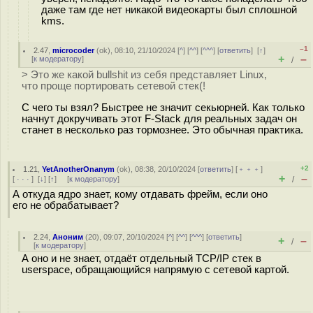
даже там где нет никакой видеокарты был сплошной
kms.
–1
2.47
,
microcoder
(
ok
), 08:10, 21/10/2024 [
^
] [
^^
] [
^^^
] [
ответить
]
[
↑
]
+
–
[
к модератору
]
/
> Это же какой bullshit из себя представляет Linux,
что проще портировать сетевой стек(!
С чего ты взял? Быстрее не значит секьюрней. Как только
начнут докручивать этот F-Stack для реальных задач он
станет в несколько раз тормознее. Это обычная практика.
+2
1.21
,
YetAnotherOnanym
(
ok
), 08:38, 20/10/2024 [
ответить
] [
﹢﹢﹢
]
+
–
[
· · ·
]
[
↓
] [
↑
] [
к модератору
]
/
А откуда ядро знает, кому отдавать фрейм, если оно
его не обрабатывает?
2.24
,
Аноним
(
20
), 09:07, 20/10/2024 [
^
] [
^^
] [
^^^
] [
ответить
]
+
–
/
[
к модератору
]
А оно и не знает, отдаёт отдельный TCP/IP стек в
userspace, обращающийся напрямую с сетевой картой.