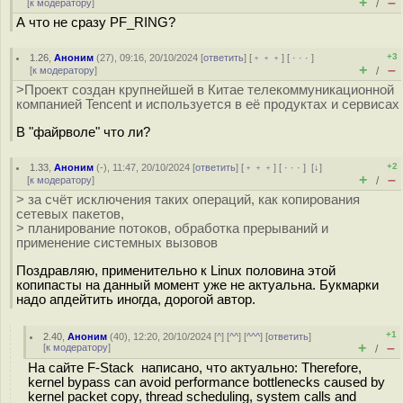
+
–
[
к модератору
]
/
А что не сразу PF_RING?
+3
1.26
,
Аноним
(
27
), 09:16, 20/10/2024 [
ответить
] [
﹢﹢﹢
] [
· · ·
]
+
–
[
к модератору
]
/
>Проект создан крупнейшей в Китае телекоммуникационной
компанией Tencent и используется в её продуктах и сервисах
В "файрволе" что ли?
+2
1.33
,
Аноним
(
-
), 11:47, 20/10/2024 [
ответить
] [
﹢﹢﹢
] [
· · ·
]
[
↓
]
+
–
[
к модератору
]
/
> за счёт исключения таких операций, как копирования
сетевых пакетов,
> планирование потоков, обработка прерываний и
применение системных вызовов
Поздравляю, применительно к Linux половина этой
копипасты на данный момент уже не актуальна. Букмарки
надо апдейтить иногда, дорогой автор.
+1
2.40
,
Аноним
(
40
), 12:20, 20/10/2024 [
^
] [
^^
] [
^^^
] [
ответить
]
+
–
[
к модератору
]
/
На сайте F-Stack написано, что актуально: Therefore,
kernel bypass can avoid performance bottlenecks caused by
kernel packet copy, thread scheduling, system calls and