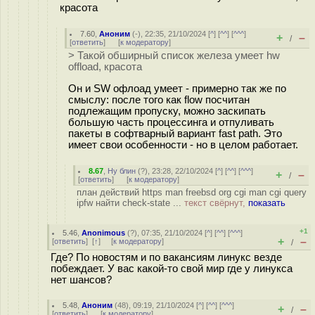
красота
7.60
,
Аноним
(
-
), 22:35, 21/10/2024 [
^
] [
^^
] [
^^^
]
+
–
/
[
ответить
]
[
к модератору
]
> Такой обширный список железа умеет hw
offload, красота
Он и SW офлоад умеет - примерно так же по
смыслу: после того как flow посчитан
подлежащим пропуску, можно заскипать
большую часть процессинга и отпуливать
пакеты в софтварный вариант fast path. Это
имеет свои особенности - но в целом работает.
8.67
,
Ну блин
(
?
), 23:28, 22/10/2024 [
^
] [
^^
] [
^^^
]
+
–
/
[
ответить
]
[
к модератору
]
план действий https man freebsd org cgi man cgi query
ipfw найти check-state ...
текст свёрнут,
показать
+1
5.46
,
Anonimous
(
?
), 07:35, 21/10/2024 [
^
] [
^^
] [
^^^
]
+
–
[
ответить
]
[
↑
] [
к модератору
]
/
Где? По новостям и по вакансиям линукс везде
побеждает. У вас какой-то свой мир где у линукса
нет шансов?
5.48
,
Аноним
(
48
), 09:19, 21/10/2024 [
^
] [
^^
] [
^^^
]
+
–
/
[
ответить
]
[
к модератору
]