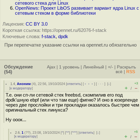
сетевого стека для Linux
OpenNews: Проект LibOS развивает вариант ядра Linux с
сетевым стеком в форме библиотеки
Лицензия:
CC BY 3.0
Короткая ссылка: https://opennet.ru/62076-f-stack
Ключевые слова:
f-stack
,
dpdk
При перепечатке указание ссылки на opennet.ru обязательно
Обсуждение
Ajax
|
1 уровень
|
Линейный
|
+/-
|
Раскрыть
(54)
всё
|
RSS
+3
1.4
,
Аноним
(
4
), 22:56, 19/10/2024 [
ответить
] [
﹢﹢﹢
] [
· · ·
]
[
↓
]
+
–
[
к модератору
]
/
Т.е. они сп-ли сетевой стек freebsd, скомпилив его под
dpdk'шную ebpf (или что там еще) фигню? И оно в юзерленде
через две прослойки и три прокладки оказалось быстрее чем
оригинальный стек линукса?
Ну ооок...
+5
2.6
,
1
(
??
), 23:08, 19/10/2024 [
^
] [
^^
] [
^^^
] [
ответить
]
[
↓
]
+
–
[
к модератору
]
/