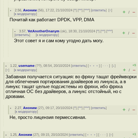
2.56
,
Аноним
(
56
), 17:22, 21/10/2024 [
^
] [
^^
] [
^^^
] [
ответить
]
[
↑
]
+
–
/
[
к модератору
]
Почитай как работает DPDK, VPP, DMA
3.57
,
YetAnotherOnanym
(
ok
), 18:30, 21/10/2024 [
^
] [
^^
] [
^^^
]
+
–
/
[
ответить
]
[
к модератору
]
Этот совет я и сам кому угодно дать могу.
+5
1.22
,
username
(
??
), 08:54, 20/10/2024 [
ответить
] [
﹢﹢﹢
] [
· · ·
]
[
↓
]
+
–
[
↑
] [
к модератору
]
/
Забавная получается ситуация: во фряху тащат фреймворки
для облегчения портирования доайверов из линукса, а в
линукс тащат целые подсистемы из фряхи, ибо фряха
отличная ОС без драйверов, а линукс отстойный, но с
дровами.
2.27
,
Аноним
(
27
), 09:17, 20/10/2024 [
^
] [
^^
] [
^^^
] [
ответить
]
+
–
/
[
к модератору
]
Не, просто лицензия пермессивная.
+1
1.25
,
Аноним
(
27
), 09:15, 20/10/2024 [
ответить
] [
﹢﹢﹢
] [
· · ·
]
[
↑
]