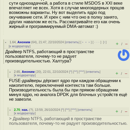
сути однозадачной, а работа в стиле MSDOS в XXI веке
впечатляет не всех. Хотя в случае многоядерных процов
возможны варианты. Ну вот выделить ядро под
окучивание сети. И хрен с ним что оно в полку занято,
других навалом же есть. Рассматривайте его как очень
жирный и программируемый DMA-автомат :)
1.64
,
Аноним
(
64
), 21:47, 22/10/2024 [
ответить
] [
﹢﹢﹢
] [
· · ·
]
[
↑
]
+
–
/
[
к модератору
]
Драйвер NTFS, работающий в пространстве
пользователя, почему-то не радует
производительностью. Халтура?
2.65
,
Аноним
(
20
), 22:01, 22/10/2024 [
^
] [
^^
] [
^^^
] [
ответить
]
+
–
/
[
к модератору
]
FUSE-драйверы дёргают ядро при каждом обращении к
накопителю, переключений контекста там больше.
Производительность была бы при прямом обращении
минуя ядро, но аналога DPDK для блочных устройств ещё
не завезли.
2.70
,
нах.
(
?
), 13:59, 26/10/2024 [
^
] [
^^
] [
^^^
] [
ответить
]
+
–
/
[
к модератору
]
> Драйвер NTFS, работающий в пространстве
пользователя, почему-то не радует производительностью.