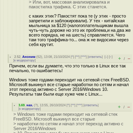
> Или, вот, массовая анализировалка и
пакостилка трафика. С этих станется.
с каких этих? Пакостят пока те (у этих - просто
запретили и заблокировали). У тех - китайская
мыльница за $120 (налогоплательщикам вышла
чуть-чуть дороже но это их проблема,и на два же
всего порядка, не на шесть) справляется. Чего
там того траффика-то... она ж не видосики через
себя крутит.
2.52
,
Аноним
(
52
), 13:08, 21/10/2024 [
^
] [
^^
] [
^^^
] [
ответить
]
[
↓
] [
↑
]
+
–
/
[
к модератору
]
Причем, если вы думаете, что это только в Linux все так
печально, то ошибаетесь!
Windows тоже годами переходит на сетевой стек FreeBSD.
Microsoft выкинул все старые наработки по сетям и начал
этот переход активно с Server 2016/Windows 10.
Результаты там были еще хуже чем с Linux...
3.69
,
нах.
(
?
), 13:55, 26/10/2024 [
^
] [
^^
] [
^^^
] [
ответить
]
+
–
/
[
к модератору
]
> Windows тоже годами переходит на сетевой стек
FreeBSD. Microsoft выкинул все старые
> наработки по сетям и начал этот переход активно с
Server 2016/Windows