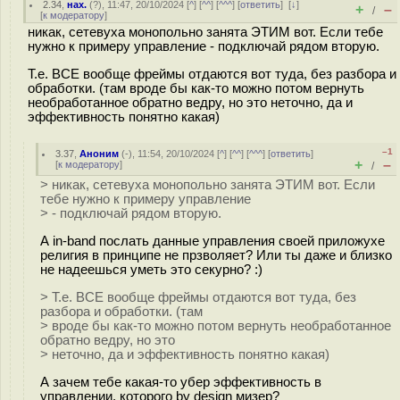
2.34
,
нах.
(
?
), 11:47, 20/10/2024 [
^
] [
^^
] [
^^^
] [
ответить
]
[
↓
]
+
–
/
[
к модератору
]
никак, сетевуха монопольно занята ЭТИМ вот. Если тебе
нужно к примеру управление - подключай рядом вторую.
Т.е. ВСЕ вообще фреймы отдаются вот туда, без разбора и
обработки. (там вроде бы как-то можно потом вернуть
необработанное обратно ведру, но это неточно, да и
эффективность понятно какая)
–1
3.37
,
Аноним
(
-
), 11:54, 20/10/2024 [
^
] [
^^
] [
^^^
] [
ответить
]
+
–
[
к модератору
]
/
> никак, сетевуха монопольно занята ЭТИМ вот. Если
тебе нужно к примеру управление
> - подключай рядом вторую.
А in-band послать данные управления своей приложухе
религия в принципе не прзволяет? Или ты даже и близко
не надеешься уметь это секурно? :)
> Т.е. ВСЕ вообще фреймы отдаются вот туда, без
разбора и обработки. (там
> вроде бы как-то можно потом вернуть необработанное
обратно ведру, но это
> неточно, да и эффективность понятно какая)
А зачем тебе какая-то убер эффективность в
управлении, которого by design мизер?