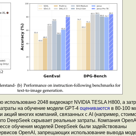
о использовано 2048 видеокарт NVIDIA TESLA H800, а зат
 затраты на обучение модели GPT-4
оцениваются
в 80-100 м
 акций многих компаний, связанных с AI (например, стоим
что DeepSeek скрывает реальные затраты. Компания OpenA
процессе обучения моделей DeepSeek были задействованы
сервисов OpenAI, запрещающих использование вывода мод