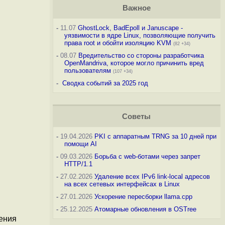
Важное
-
11.07
GhostLock, BadEpoll и Januscape -
уязвимости в ядре Linux, позволяющие получить
права root и обойти изоляцию KVM
(82 +34)
-
08.07
Вредительство со стороны разработчика
OpenMandriva, которое могло причинить вред
пользователям
(107 +34)
-
Сводка событий за 2025 год
Советы
-
19.04.2026
PKI с аппаратным TRNG за 10 дней при
помощи AI
-
09.03.2026
Борьба с web-ботами через запрет
HTTP/1.1
-
27.02.2026
Удаление всех IPv6 link-local адресов
на всех сетевых интерфейсах в Linux
-
27.01.2026
Ускорение пересборки llama.cpp
-
25.12.2025
Атомарные обновления в OSTree
ения