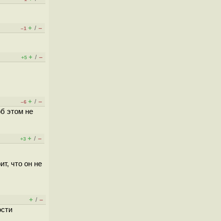
+
–
/
–1
+
–
/
+5
+
–
/
–6
б этом не
+
–
/
+3
т, что он не
+
–
/
ости