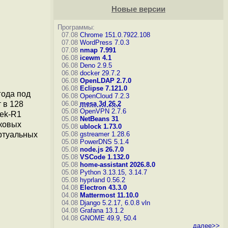
Новые версии
Программы:
07.08
Chrome 151.0.7922.108
07.08
WordPress 7.0.3
07.08
nmap 7.991
06.08
icewm 4.1
06.08
Deno 2.9.5
06.08
docker 29.7.2
06.08
OpenLDAP 2.7.0
06.08
Eclipse 7.121.0
года под
06.08
OpenCloud 7.2.3
 в 128
06.08
mesa 3d 26.2
05.08
OpenVPN 2.7.6
eek-R1
05.08
NetBeans 31
ковых
05.08
ublock 1.73.0
иртуальных
05.08
gstreamer 1.28.6
05.08
PowerDNS 5.1.4
05.08
node.js 26.7.0
05.08
VSCode 1.132.0
05.08
home-assistant 2026.8.0
05.08
Python 3.13.15, 3.14.7
05.08
hyprland 0.56.2
04.08
Electron 43.3.0
04.08
Mattermost 11.10.0
04.08
Django 5.2.17, 6.0.8
vln
04.08
Grafana 13.1.2
04.08
GNOME 49.9, 50.4
далее>>