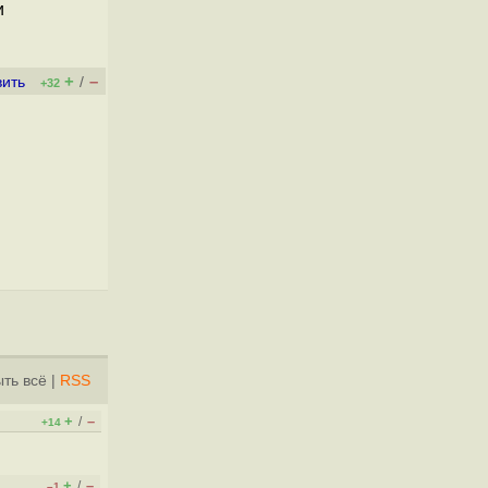
и
+
–
вить
/
+32
ть всё
|
RSS
+
–
/
+14
+
–
/
–1