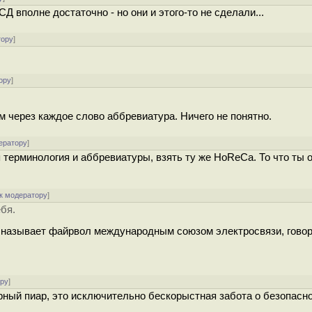
вполне достаточно - но они и этого-то не сделали...
тору
]
ору
]
м через каждое слово аббревиатура. Ничего не понятно.
ератору
]
терминология и аббревиатуры, взять ту же HoReCa. То что ты о
к модератору
]
ебя.
е называет файрвол международным союзом электросвязи, говори
ору
]
ёрный пиар, это исключительно бескорыстная забота о безопасн