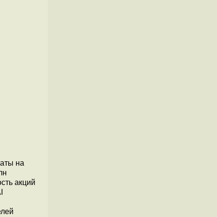
раты на
лн
ость акций
I
елей