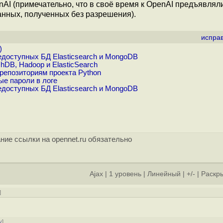
nAI (примечательно, что в своё время к OpenAI предъявлял
анных, полученных без разрешения).
испра
)
доступных БД Elasticsearch и MongoDB
DB, Hadoop и ElasticSearch
-репозиториям проекта Python
ые пароли в логе
доступных БД Elasticsearch и MongoDB
ние ссылки на opennet.ru обязательно
Ajax
|
1 уровень
|
Линейный
|
+/-
|
Раскры
]
у
]