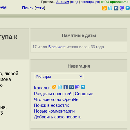
Профиль:
Аноним
(
вход
|
регистрация
)
неRU
opennet.me
РУМ
Поиск
(
теги
)
упа к
Памятные даты
17 июля
Slackware
исполнилось 33 года
Навигация
в, любой
лиона
ую
Каналы:
Разделы новостей
|
Сводные
Что нового на OpenNet
Поиск в новостях
ия,
Новые комментарии
23
Добавить свою новость