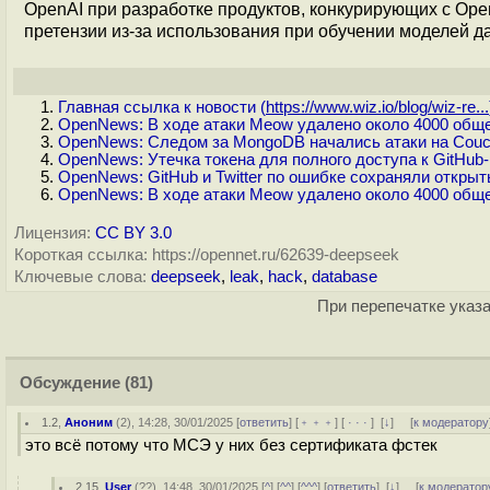
OpenAI при разработке продуктов, конкурирующих с Ope
претензии из-за использования при обучении моделей д
Главная ссылка к новости (
https://www.wiz.io/blog/wiz-re...
OpenNews: В ходе атаки Meow удалено около 4000 обще
OpenNews: Следом за MongoDB начались атаки на Couch
OpenNews: Утечка токена для полного доступа к GitHub
OpenNews: GitHub и Twitter по ошибке сохраняли открыт
OpenNews: В ходе атаки Meow удалено около 4000 обще
Лицензия:
CC BY 3.0
Короткая ссылка: https://opennet.ru/62639-deepseek
Ключевые слова:
deepseek
,
leak
,
hack
,
database
При перепечатке указа
Обсуждение
(81)
1.2
,
Аноним
(
2
), 14:28, 30/01/2025 [
ответить
] [
﹢﹢﹢
] [
· · ·
]
[
↓
] [
к модератору
это всё потому что МСЭ у них без сертификата фстек
2.15
,
User
(
??
), 14:48, 30/01/2025 [
^
] [
^^
] [
^^^
] [
ответить
]
[
↓
] [
к модератор