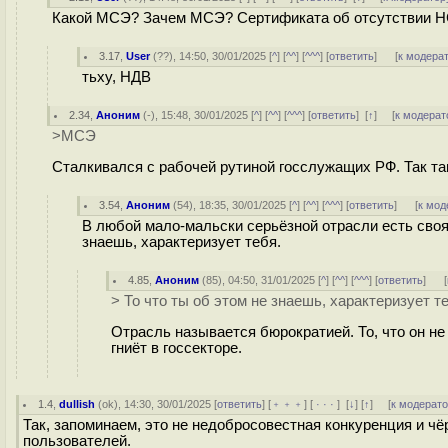
Какой МСЭ? Зачем МСЭ? Сертификата об отсутствии НСД 
3.17
,
User
(
??
), 14:50, 30/01/2025 [
^
] [
^^
] [
^^^
] [
ответить
]
[
к модера
тьху, НДВ
2.34
,
Аноним
(
-
), 15:48, 30/01/2025 [
^
] [
^^
] [
^^^
] [
ответить
]
[
↑
] [
к модерат
>МСЭ
Сталкивался с рабочей рутиной госслужащих РФ. Так та
3.54
,
Аноним
(
54
), 18:35, 30/01/2025 [
^
] [
^^
] [
^^^
] [
ответить
]
[
к мод
В любой мало-мальски серьёзной отрасли есть своя 
знаешь, характеризует тебя.
4.85
,
Аноним
(
85
), 04:50, 31/01/2025 [
^
] [
^^
] [
^^^
] [
ответить
]
[
> То что ты об этом не знаешь, характеризует т
Отрасль называется бюрократией. То, что он н
гниёт в госсекторе.
1.4
,
dullish
(
ok
), 14:30, 30/01/2025 [
ответить
] [
﹢﹢﹢
] [
· · ·
]
[
↓
] [
↑
] [
к модерат
Так, запоминаем, это не недобросовестная конкуренция и ч
пользователей.