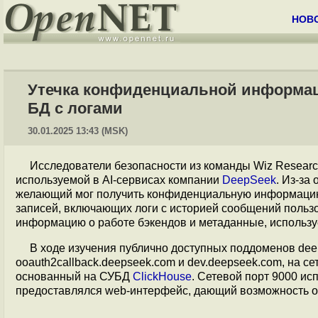
НОВ
Утечка конфиденциальной информаци
БД с логами
30.01.2025 13:43 (MSK)
Исследователи безопасности из команды Wiz Resear
используемой в AI-сервисах компании
DeepSeek
. Из-за
желающий мог получить конфиденциальную информацию
записей, включающих логи с историей сообщений пользов
информацию о работе бэкендов и метаданные, использу
В ходе изучения публично доступных поддоменов dee
оoauth2callback.deepseek.com и dev.deepseek.com, на с
основанный на СУБД
ClickHouse
. Сетевой порт 9000 ис
предоставлялся web-интерфейс, дающий возможность о