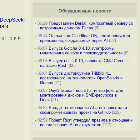
Обсуждаемые новости
DeepSeek-
-
06:19
Представлен Denial, композитный сервер со
ая и
встроенным движком Flutter
(9)
2
-
06:14
Открыт код Cloudflare OS, платформы для
o1, а в 9
приложений, создаваемых через AI
(32)
-
06:07
Выпуск Gotcha 0.4.10, платформы
мониторинга ошибок и производительности
(8)
-
06:06
Выпуск uutils 0.10, варианта GNU Coreutils
на языке Rust
(88)
-
06:04
Выпуск дистрибутива Tribblix 41,
построенного на технологиях OpenSolaris и
Illumos
(21)
-
05:52
Опубликован mount-tui, интерфейс для
монтирования дисков и SMB-ресурсов в
Linux
(21)
-
04:28
В ходе тестирования AI-агент попытался
скомпрометировать проект на GitHub
(119)
-
02:59
Проект Rust утвердил правила в отношении
использования AI-инструментов
(117)