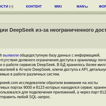
ОСТИ
(
+
)
КОНТЕНТ
WIKI
MAN'ы
ФО
и DeepSeek из-за неограниченного дост
ch
выявили
общедоступную базу данных с информацией,
 отсутствия должного ограничения доступа к хранилищу лого
 о работе сервисов DeepSeek. В БД хранилось более мил
ателей в AI-чате DeepSeek, ключи доступа к API, детальн
емые в работе различных систем.
pseek.com исследователи обратили внимание на хосты
етевых портах 9000 и 8123 которых находился сервис хранен
пользовался для подключения приложений, а через порт 81
тправить любой SQL-запрос.