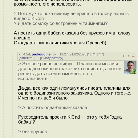
возможность его использовать.
> Потому что пока никому не пришло в голову нарыть
видео с KiCon
> и дать ссылку со встроенным таймингом?
А постить одна-бабка-сказала без пруфов им в голову
пришло.
Стандарты журналистики уровня Opennet))
4.54
,
prokoudine
(
ok
), 19:27, 21/02/2025 [
^
] [
^^
] [
^^^
]
+
–
/
[
ответить
]
[
к модератору
]
> Это все равно не цифры. Плагин они могли и
для одного жирного заказчика написать, а потом
решить дать всем возможность его
использовать.
Да-да, все как один ломанулись писать плагины для
одного бодипозитивного заказчика. Одного и того же.
Именно так всё и было.
> А постить одна-бабка-сказала
Руководитель проекта KiCad — это у тебя "одна
бабка"?
> без пруфов