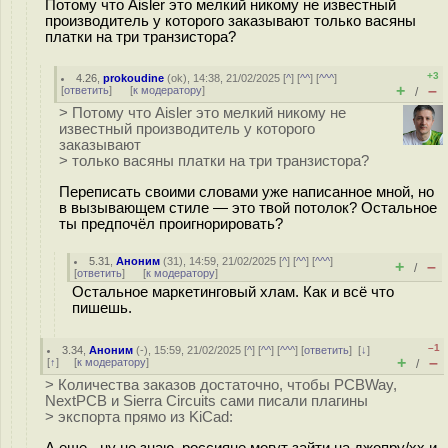
Потому что Aisler это мелкий никому не известный
производитель у которого заказывают только васяны
платки на три транзистора?
+3
4.26
,
prokoudine
(
ok
), 14:38, 21/02/2025 [
^
] [
^^
] [
^^^
]
+
–
[
ответить
]
[
к модератору
]
/
> Потому что Aisler это мелкий никому не
известный производитель у которого
заказывают
> только васяны платки на три транзистора?
Переписать своими словами уже написанное мной, но
в вызывающем стиле — это твой потолок? Остальное
ты предпочёл проигнорировать?
5.31
,
Аноним
(
31
), 14:59, 21/02/2025 [
^
] [
^^
] [
^^^
]
+
–
/
[
ответить
]
[
к модератору
]
Остальное маркетинговый хлам. Как и всё что
пишешь.
–1
3.34
,
Аноним
(
-
), 15:59, 21/02/2025 [
^
] [
^^
] [
^^^
] [
ответить
]
[
↓
]
+
–
[
↑
] [
к модератору
]
/
> Количества заказов достаточно, чтобы PCBWay,
NextPCB и Sierra Circuits сами писали плагины
> экспорта прямо из KiCad:
А еще - ну не знаю, россияне могут зайти на джопру/хх и