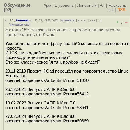
Обсуждение
Ajax
|
1 уровень
|
Линейный
|
+/-
|
Раскрыть
(92)
всё
|
RSS
1.1
,
Аноним
(
-
), 11:43, 21/02/2025 [
ответить
] [
﹢﹢﹢
] [
· · ·
]
[
↓
]
+
–
/
[
к модератору
]
> около 15% заказов поступает с предоставлением схем,
подготовленных в KiCad
Уже больше пяти лет фразу про 15% копипастят из новости в
новость.
ИЧСХ, ни в одной из них нет ссылочки на этих "некоторых
производителей печатных плат"
Это же классическое "я тян, пруфов не будет!"
23.11.2019 Проект KiCad перешёл под покровительство Linux
Foundation
opennet.ru/opennews/art.shtml?num=51920
26.12.2021 Выпуск САПР KiCad 6.0
opennet.ru/opennews/art.shtml?num=56412
13.02.2023 Выпуск САПР KiCad 7.0
opennet.ru/opennews/art.shtml?num=58641
27.02.2024 Выпуск САПР KiCad 8.0
opennet.ru/opennews/art.shtml?num=60669