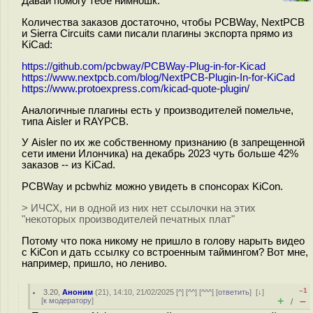
Давай помогу тебе нимношк.
Количества заказов достаточно, чтобы PCBWay, NextPCB
и Sierra Circuits сами писали плагины экспорта прямо из
KiCad:
https://github.com/pcbway/PCBWay-Plug-in-for-Kicad
https://www.nextpcb.com/blog/NextPCB-Plugin-In-for-KiCad
https://www.protoexpress.com/kicad-quote-plugin/
Аналогичные плагины есть у производителей помельче,
типа Aisler и RAYPCB.
У Aisler по их же собственному признанию (в запрещенной
сети имени Илончика) на декабрь 2023 чуть больше 42%
заказов -- из KiCad.
PCBWay и pcbwhiz можно увидеть в спонсорах KiCon.
> ИЧСХ, ни в одной из них нет ссылочки на этих
"некоторых производителей печатных плат"
Потому что пока никому не пришло в голову нарыть видео
с KiCon и дать ссылку со встроенным таймингом? Вот мне,
например, пришло, но лениво.
–1
3.20
,
Аноним
(
21
), 14:10, 21/02/2025 [
^
] [
^^
] [
^^^
] [
ответить
]
[
↓
]
+
–
[
к модератору
]
/