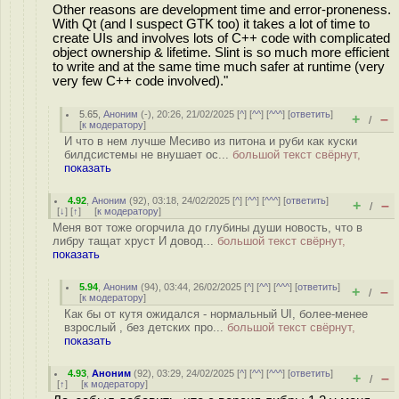
Other reasons are development time and error-proneness.
With Qt (and I suspect GTK too) it takes a lot of time to
create UIs and involves lots of C++ code with complicated
object ownership & lifetime. Slint is so much more efficient
to write and at the same time much safer at runtime (very
very few C++ code involved)."
5.65
,
Аноним
(
-
), 20:26, 21/02/2025 [
^
] [
^^
] [
^^^
] [
ответить
]
+
–
/
[
к модератору
]
И что в нем лучше Месиво из питона и руби как куски
билдсистемы не внушает ос...
большой текст свёрнут,
показать
4.92
,
Аноним
(
92
), 03:18, 24/02/2025 [
^
] [
^^
] [
^^^
] [
ответить
]
+
–
/
[
↓
] [
↑
] [
к модератору
]
Меня вот тоже огорчила до глубины души новость, что в
либру тащат хруст И довод...
большой текст свёрнут,
показать
5.94
,
Аноним
(
94
), 03:44, 26/02/2025 [
^
] [
^^
] [
^^^
] [
ответить
]
+
–
/
[
к модератору
]
Как бы от кутя ожидался - нормальный UI, более-менее
взрослый , без детских про...
большой текст свёрнут,
показать
4.93
,
Аноним
(
92
), 03:29, 24/02/2025 [
^
] [
^^
] [
^^^
] [
ответить
]
+
–
/
[
↑
] [
к модератору
]