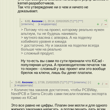
kernel-разработчиков.
Так что утверждение ни о чем и ничего не
доказывает.
+1
6.81
,
Аноним
(
-
), 20:14, 22/02/2025 [
^
] [
^^
] [
^^^
]
+
–
[
ответить
]
[
к модератору
]
/
> Потому что на проект, которому реально нужен
альтиум, ты не будешь нанимать
> мутного васяна с апворка. А на поделку
хобийного уровня и кикида
> достаточно. Ну и заказов на поделки всегда
больше чем на реально
> сложный продукт.
Ну то-есть вы сами по сути признали что KiCad -
популярная штука. А производителям печаток так
то похрен - сложный у вас проект или это вообще
брелок на ключи, лишь бы денег платили.
3.49
,
Аноним
(
-
), 17:59, 21/02/2025 [
^
] [
^^
] [
^^^
] [
ответить
]
[
↑
]
+
–
/
[
к модератору
]
> Количества заказов достаточно, чтобы PCBWay,
NextPCB и Sierra Circuits сами писали плагины экспорта
прямо из KiCad
Это все равно не цифры. Плагин они могли и для одного
жирного заказчика написать, а потом решить дать всем