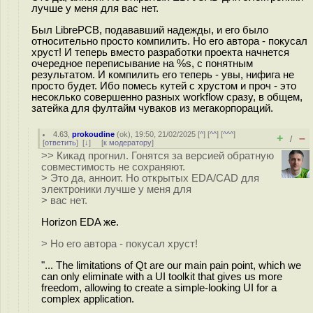
лучше у меня для вас нет.
Был LibrePCB, подававший надежды, и его было
относительно просто компилить. Но его автора - покусал
хруст! И теперь вместо разработки проекта начнется
очередное переписывание на %s, с понятным
результатом. И компилить его теперь - увы, нифига не
просто будет. Ибо помесь кутей с хрустом и проч - это
несоклько совершенно разных workflow сразу, в общем,
затейка для фултайм чуваков из мегакорпораций.
4.63
,
prokoudine
(
ok
), 19:50, 21/02/2025 [
^
] [
^^
] [
^^^
]
+
–
/
[
ответить
]
[
↓
] [
к модератору
]
>> Кикад прогнил. Гонятся за версией обратную
совместимость не сохраняют.
> Это да, анноит. Но открытых EDA/CAD для
электроники лучше у меня для
> вас нет.
Horizon EDA же.
> Но его автора - покусал хруст!
"... The limitations of Qt are our main pain point, which we
can only eliminate with a UI toolkit that gives us more
freedom, allowing to create a simple-looking UI for a
complex application.