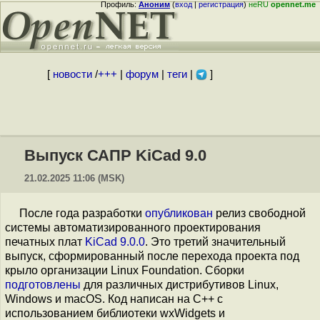
Профиль:
Аноним
(
вход
|
регистрация
)
неRU
opennet.me
[
новости
/
+++
|
форум
|
теги
|
]
Выпуск САПР KiCad 9.0
21.02.2025 11:06 (MSK)
После года разработки
опубликован
релиз свободной
системы автоматизированного проектирования
печатных плат
KiCad 9.0.0
. Это третий значительный
выпуск, сформированный после перехода проекта под
крыло организации Linux Foundation. Сборки
подготовлены
для различных дистрибутивов Linux,
Windows и macOS. Код написан на C++ с
использованием библиотеки wxWidgets и