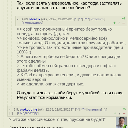
Так, если взять универсальное, как тогда заставлять
других использовать свое любимое?
+1
4.69
,
IdeaFix
(
ok
), 23:47, 21/02/2025 [
^
] [
^^
] [
^^^
] [
ответить
]
+
–
[
к модератору
]
/
>> свой гипс-полимерный принтер берут только
солид, а на фрезу (да, там
>> кондово, однослойно и мелкосерийно всё)
только кикад. Отладили, клиентов приучили, работает,
>> не трогают. Так что есть иные производители где и
100% :)
> А чего вам герберы не берется? Они ж спецом для
этого сделаны
> - чтобы обмен нейтрально от вендора и софта с
фабами делать.
> KiCad их прекрасно генерит, и даже не важно какая
именно версия
> их сделала, они ж стандартные.
Откуда ж я знаю... в чём берут с улыбкой - то и ношу.
Результат тож нормальный.
+6
2.9
,
prokoudine
(
ok
), 12:33, 21/02/2025 [
^
] [
^^
] [
^^^
] [
ответить
]
[
↓
]
+
–
[
↑
] [
к модератору
]
/
> Это же классическое "я тян, пруфов не будет!"