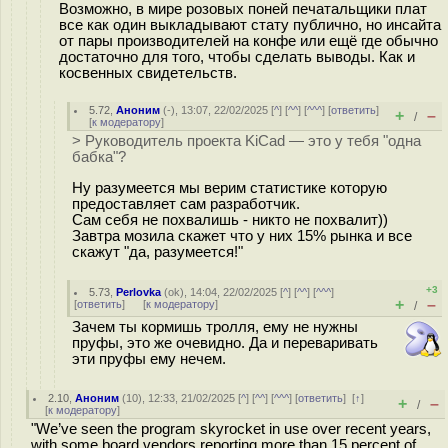
Возможно, в мире розовых поней печатальщики плат
все как один выкладывают стату публично, но инсайта
от пары производителей на конфе или ещё где обычно
достаточно для того, чтобы сделать выводы. Как и
косвенных свидетельств.
5.72
,
Аноним
(
-
), 13:07, 22/02/2025 [
^
] [
^^
] [
^^^
] [
ответить
]
+
–
/
[
к модератору
]
> Руководитель проекта KiCad — это у тебя "одна
бабка"?
Ну разумеется мы верим статистике которую
предоставляет сам разработчик.
Сам себя не похвалишь - никто не похвалит))
Завтра мозила скажет что у них 15% рынка и все
скажут "да, разумеется!"
+3
5.73
,
Perlovka
(
ok
), 14:04, 22/02/2025 [
^
] [
^^
] [
^^^
]
+
–
[
ответить
]
[
к модератору
]
/
Зачем ты кормишь тролля, ему не нужны
пруфы, это же очевидно. Да и переваривать
эти пруфы ему нечем.
2.10
,
Аноним
(
10
), 12:33, 21/02/2025 [
^
] [
^^
] [
^^^
] [
ответить
]
[
↑
]
+
–
/
[
к модератору
]
"We’ve seen the program skyrocket in use over recent years,
with some board vendors reporting more than 15 percent of