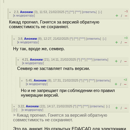
–1
2.3
,
Аноним
(
3
), 11:53, 21/02/2025 [
^
] [
^^
] [
^^^
] [
ответить
]
[
↓
]
+
–
[
к модератору
]
/
Кикад прогнил. Гонятся за версией обратную
совместимость не сохраняют.
+3
3.8
,
Аноним
(
8
), 12:27, 21/02/2025 [
^
] [
^^
] [
^^^
] [
ответить
]
[
↓
]
+
–
[
к модератору
]
/
Ну так, вроде же, семвер.
4.21
,
Аноним
(
21
), 14:11, 21/02/2025 [
^
] [
^^
] [
^^^
] [
ответить
]
+
–
/
[
к модератору
]
Семвер не заставляет гнать версии.
+2
5.45
,
Аноним
(
8
), 17:31, 21/02/2025 [
^
] [
^^
] [
^^^
] [
ответить
]
+
–
[
к модератору
]
/
Но и не запрещает при соблюдении его правил
нумерации версий.
3.22
,
Аноним
(
22
), 14:17, 21/02/2025 [
^
] [
^^
] [
^^^
] [
ответить
]
[
↓
]
+
–
/
[
↑
] [
к модератору
]
> Кикад прогнил. Гонятся за версией обратную
совместимость не сохраняют.
Это да, анноит. Но открытых EDA/CAD для электроники