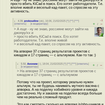
просто вбить KiCad в поиск. Его хотят работодатели. Т.е.
вполне живой и веселый кад-пакет, со спросом на эту
активность.
–1
4.39
,
prokoudine
(
ok
), 16:06, 21/02/2025 [
^
] [
^^
] [
^^^
]
+
–
[
ответить
]
[
к модератору
]
/
> А еще - ну не знаю, россияне могут зайти на
джопру/хх и
> просто вбить KiCad в поиск. Его хотят
работодатели. Т.е. вполне живой
> и веселый кад-пакет, со спросом на эту активность.
На апворке 37 страниц результатов проектов с
кикадом и 17 страниц — с альтиумом. Как-то так :)
5.50
,
Аноним
(
-
), 18:04, 21/02/2025 [
^
] [
^^
] [
^^^
] [
ответить
]
+
–
/
[
к модератору
]
> На апворке 37 страниц результатов проектов с
кикадом и 17 страниц — с альтиумом
Потому что на проект, которому реально нужен
альтиум, ты не будешь нанимать мутного васяна с
апворка. А на поделку хобийного уровня и кикида
достаточно. Ну и заказов на поделки всегда больше
чем на реально сложный продукт.
Это как смотреть сколько на апворке js/php-шников и