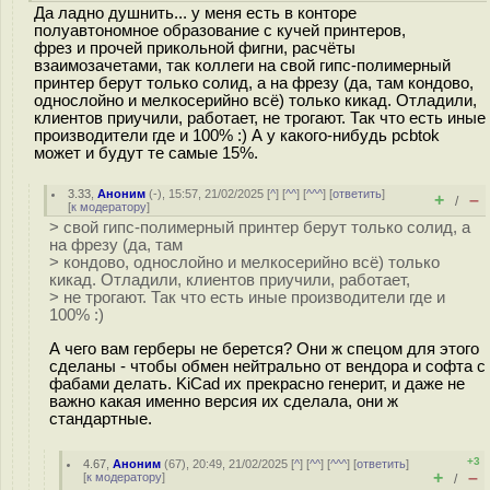
Да ладно душнить... у меня есть в конторе
полуавтономное образование с кучей принтеров,
фрез и прочей прикольной фигни, расчёты
взаимозачетами, так коллеги на свой гипс-полимерный
принтер берут только солид, а на фрезу (да, там кондово,
однослойно и мелкосерийно всё) только кикад. Отладили,
клиентов приучили, работает, не трогают. Так что есть иные
производители где и 100% :) А у какого-нибудь pcbtok
может и будут те самые 15%.
3.33
,
Аноним
(
-
), 15:57, 21/02/2025 [
^
] [
^^
] [
^^^
] [
ответить
]
+
–
/
[
к модератору
]
> свой гипс-полимерный принтер берут только солид, а
на фрезу (да, там
> кондово, однослойно и мелкосерийно всё) только
кикад. Отладили, клиентов приучили, работает,
> не трогают. Так что есть иные производители где и
100% :)
А чего вам герберы не берется? Они ж спецом для этого
сделаны - чтобы обмен нейтрально от вендора и софта с
фабами делать. KiCad их прекрасно генерит, и даже не
важно какая именно версия их сделала, они ж
стандартные.
+3
4.67
,
Аноним
(
67
), 20:49, 21/02/2025 [
^
] [
^^
] [
^^^
] [
ответить
]
+
–
[
к модератору
]
/