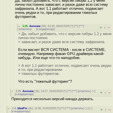
Да, забыл добавить, что с версия либры 1.2 у меня
лично постоянно зависает, и разок даже всю систему
зафризила. А вот 1.1 работает отлично, подвисает
очень редки и то, при редактировании тяжелых
футпринтов.
5.95
,
Аноним
(
94
), 03:46, 26/02/2025 [
^
] [
^^
] [
^^^
]
+
–
/
[
ответить
]
[
к модератору
]
> Да, забыл добавить, что с версия либры 1.2 у меня
лично постоянно
> зависает, и разок даже всю систему зафризила.
Если виснет ВСЯ СИСТЕМА - косяк в СИСТЕМЕ,
очевидно. Например факап GPU драйвера какой-
нибудь. Или еще что-то наподобие.
> А вот 1.1 работает отлично, подвисает очень редки
и то, при редактировании
> тяжелых футпринтов.
Что есть "тяжелый футпринт"?
3.25
,
Аноним
(
25
), 14:27, 21/02/2025 [
^
] [
^^
] [
^^^
] [
ответить
]
[
↑
]
+
–
/
[
к модератору
]
Приходится несколько версий кикада держать.
2.4
,
IdeaFix
(
ok
), 11:58, 21/02/2025 [
^
] [
^^
] [
^^^
] [
ответить
]
[
↓
] [
↑
]
+
–
/
[
к модератору
]