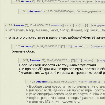
2.3
,
Аноним
(
3
), 13:14, 08/06/2025
Скрыто ботом-модератором
[
к моде
3.11
,
Аноним
(
11
), 17:25, 08/06/2025
Скрыто ботом-модератором
1.6
,
Аноним
(
6
), 13:44, 08/06/2025 [
ответить
] [
﹢﹢﹢
] [
· · ·
]
[
↓
] [
↑
] [
к модерат
> Wireshark, NTop, Nessus, Snort, NMap, Kismet, TcpTrack, Ethe
что из этого отсутствует в ванильных дебиане\убунте? заче
2.7
,
Аноним
(
7
), 14:37, 08/06/2025 [
^
] [
^^
] [
^^^
] [
ответить
]
[
↓
] [
к модерат
Унылые обои.
3.21
,
Аноним
(
21
), 20:46, 08/06/2025 [
^
] [
^^
] [
^^^
] [
ответить
]
[
к мод
Вообще сами новости что то унылые тут стали
(ни про osc 3D-движки, ни про osc игры, постонно об
"инагентских"... да ещё и трэша из трэша - который
4.24
,
Аноним
(
24
), 21:32, 08/06/2025 [
^
] [
^^
] [
^^^
] [
ответить
]
[
> Вообще сами новости что то унылые тут стал
> (ни про osc 3D-движки, ни про osc игры, посто
> узко-специфического кала из софта; а, NIX-е же
> ещё и трэша из трэша - который раз ловлю се
> мыли что MS и тут подсуетился)