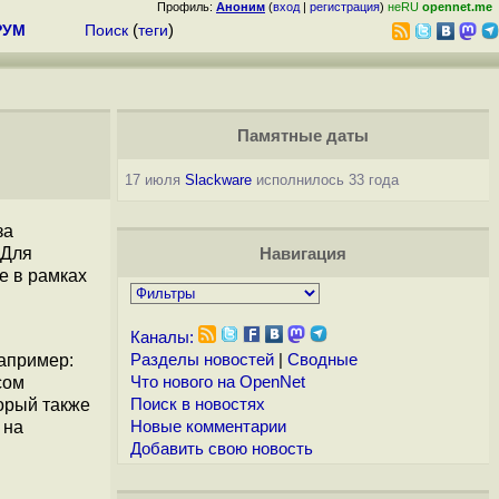
Профиль:
Аноним
(
вход
|
регистрация
)
неRU
opennet.me
РУМ
Поиск
(
теги
)
Памятные даты
17 июля
Slackware
исполнилось 33 года
за
 Для
Навигация
е в рамках
Каналы:
например:
Разделы новостей
|
Сводные
сом
Что нового на OpenNet
орый также
Поиск в новостях
 на
Новые комментарии
Добавить свою новость