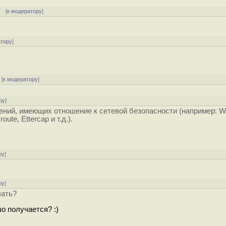
[
к модератору
]
атору
]
[
к модератору
]
ру
]
ний, имеющих отношение к сетевой безопасности (например: Wi
ute, Ettercap и т.д.).
ру
]
ру
]
вать?
о получается? :)