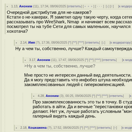
1.13
,
Аноним
(
11
), 17:34, 08/06/2025 [
ответить
] [
﹢﹢﹢
] [
· · ·
]
[
↓
] [
↑
] [
к модер
Очередной дистрибутив для не-хакеров?
Кстати о не-хакерах. Я заметил одну такую черту, когда сете
рассказывать про WireShark, Nmap и начинает всем рассказы
посмотрел ты на тубе Сети для самых маленьких, научился 
хохотача?
2.14
,
Имя
(
?
), 17:36, 08/06/2025 [
^
] [
^^
] [
^^^
] [
ответить
]
[
↓
] [
к модератору
]
Ну а чем ты, собственно, лучше? Каждый самоутвержда
3.17
,
Аноним
(
11
), 17:47, 08/06/2025 [
^
] [
^^
] [
^^^
] [
ответить
]
[
к мод
>Ну а чем ты, собственно, лучше?
Мне просто не интересен данный вид деятельности.
Да я могу представить что инфобез штука необходим
закомплексованных людей с гиперкомпенсацией.
4.28
,
Аноним
(
3
), 00:25, 09/06/2025 [
^
] [
^^
] [
^^^
] [
ответить
]
[
к
Про закомплексованность это ты в точку. В сту
работать в айти. Да и вечные "перестановки кр
делают. Нет уж, лучше работать условным "монт
галерный видеть каждый день.
2.18
,
Кошкажена
(
?
), 17:52, 08/06/2025 [
^
] [
^^
] [
^^^
] [
ответить
]
[
↑
] [
к мод