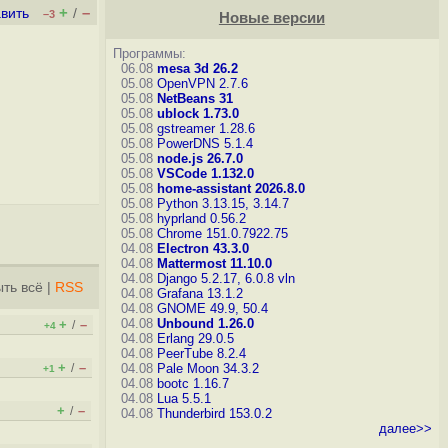
+
–
вить
/
–3
Новые версии
Программы:
06.08
mesa 3d 26.2
05.08
OpenVPN 2.7.6
05.08
NetBeans 31
05.08
ublock 1.73.0
05.08
gstreamer 1.28.6
05.08
PowerDNS 5.1.4
05.08
node.js 26.7.0
05.08
VSCode 1.132.0
05.08
home-assistant 2026.8.0
05.08
Python 3.13.15, 3.14.7
05.08
hyprland 0.56.2
05.08
Chrome 151.0.7922.75
04.08
Electron 43.3.0
04.08
Mattermost 11.10.0
04.08
Django 5.2.17, 6.0.8
vln
ть всё
|
RSS
04.08
Grafana 13.1.2
04.08
GNOME 49.9, 50.4
04.08
Unbound 1.26.0
+
–
/
+4
04.08
Erlang 29.0.5
04.08
PeerTube 8.2.4
+
–
/
04.08
Pale Moon 34.3.2
+1
04.08
bootc 1.16.7
04.08
Lua 5.5.1
+
–
/
04.08
Thunderbird 153.0.2
далее>>