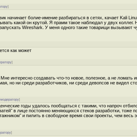
атору
]
вик начинает болие-имение разбираться в сетях, качает Kali Lin
вать какой он крутой. Я прамм такое наблюдал у двух коллег. 
запускать Wireshark. У меня одного такие товарищи вызывают ч
ется как может
ератору
]
 Мне интересно создавать что-то новое, полезное, а не ломать
ая, но ни среди разработчиков, ни среди девопсов не видел ст
 модератору
]
денческие годы удалось пообщаться с такими, что напроч отбил
оватей" в лице постоянно меняющихся стеков разработки, тоже п
ажником" и пилить в свободное время свои проекты, чем весь 
ератору
]