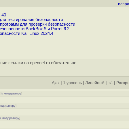
испра
 40
для тестирования безопасности
 программ для проверки безопасности
опасности BackBox 9 и Parrot 6.2
асности Kali Linux 2024.4
ние ссылки на opennet.ru обязательно
Ajax
|
1 уровень
|
Линейный
|
+/-
|
Раскры
[
к модератору
]
модератору
]
к модератору
]