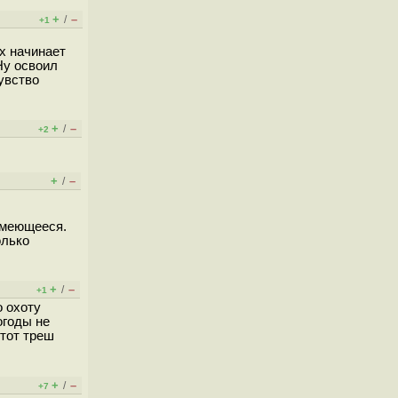
+
–
/
+1
ux начинает
Ну освоил
увство
+
–
/
+2
+
–
/
 имеющееся.
олько
+
–
/
+1
о охоту
огоды не
этот треш
+
–
/
+7