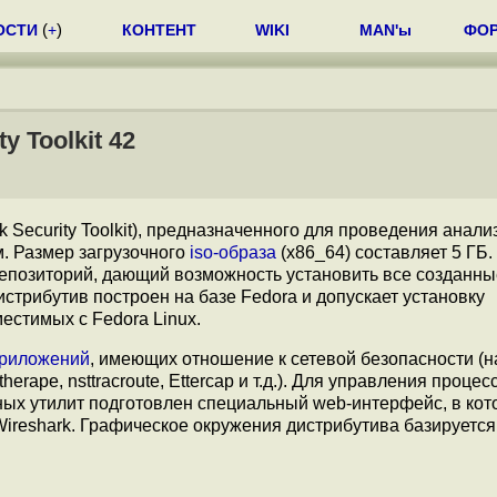
ОСТИ
(
+
)
КОНТЕНТ
WIKI
MAN'ы
ФО
 Toolkit 42
k Security Toolkit), предназначенного для проведения анали
. Размер загрузочного
iso-образа
(x86_64) составляет 5 ГБ.
репозиторий, дающий возможность установить все созданны
стрибутив построен на базе Fedora и допускает установку
естимых с Fedora Linux.
риложений
, имеющих отношение к сетевой безопасности (
herape, nsttracroute, Ettercap и т.д.). Для управления процес
ных утилит подготовлен специальный web-интерфейс, в кот
ireshark. Графическое окружения дистрибутива базируется