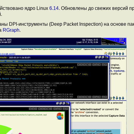
ействовано ядро Linux
6.14
. Обновлены до свежих версий 
.
ны DPI-инструменты (Deep Packet Inspection) на основе па
ка
RGraph
.