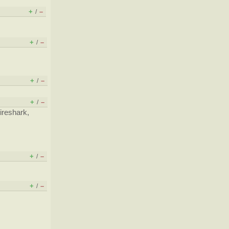
+
–
/
+
–
/
+
–
/
+
–
/
reshark,
+
–
/
+
–
/