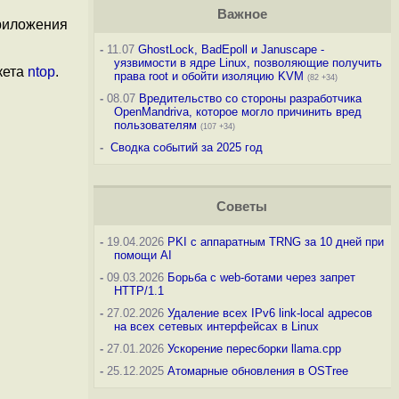
Важное
приложения
-
11.07
GhostLock, BadEpoll и Januscape -
уязвимости в ядре Linux, позволяющие получить
кета
ntop
.
права root и обойти изоляцию KVM
(82 +34)
-
08.07
Вредительство со стороны разработчика
OpenMandriva, которое могло причинить вред
пользователям
(107 +34)
-
Сводка событий за 2025 год
Советы
-
19.04.2026
PKI с аппаратным TRNG за 10 дней при
помощи AI
-
09.03.2026
Борьба с web-ботами через запрет
HTTP/1.1
-
27.02.2026
Удаление всех IPv6 link-local адресов
на всех сетевых интерфейсах в Linux
-
27.01.2026
Ускорение пересборки llama.cpp
-
25.12.2025
Атомарные обновления в OSTree