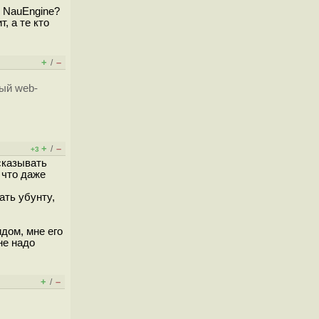
? NauEngine?
, а те кто
+
–
/
ый web-
+
–
/
+3
сказывать
 что даже
ать убунту,
дом, мне его
не надо
+
–
/