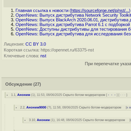
Главная ссылка к новости (
https://sourceforge.net/p/nst/...
)
OpenNews: Выпуск дистрибутива Network Security Toolkit
OpenNews: Выпуск BlackArch 2020.06.01, дистрибутива 
OpenNews: Выпуск дистрибутива Parrot 6.1 с подборкой
OpenNews: Доступны дистрибутивы для тестирования без
OpenNews: Выпуск дистрибутива для исследования безоп
Лицензия:
CC BY 3.0
Короткая ссылка: https://opennet.ru/63375-nst
Ключевые слова:
nst
При перепечатке указа
Обсуждение
(27)
1.1
,
Аноним
(
1
), 11:53, 08/06/2025
Скрыто ботом-модератором
[
﹢﹢﹢
] [
· · ·
] 
2.2
,
Аноним9000
(
?
), 11:58, 08/06/2025
Скрыто ботом-модератором
[
к 
3.10
,
Аноним
(
1
), 16:48, 08/06/2025
Скрыто ботом-модератором
[