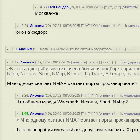
4.33
,
Ося Бендер
(
?
), 09:04, 09/06/2025 [
^
] [
^^
] [
^^^
] [
ответить
]
Москва-же
2.29
,
Аноним
(
29
), 07:21, 09/06/2025 [
^
] [
^^
] [
^^^
] [
ответить
]
[
↑
] [
к модер
оно на федоре
1.9
,
Аноним
(
9
), 16:38, 08/06/2025
Скрыто ботом-модератором
[
﹢﹢﹢
] [
· · ·
] 
1.12
,
Аноним
(
11
), 17:28, 08/06/2025 [
ответить
] [
﹢﹢﹢
] [
· · ·
]
[
↓
] [
к модерато
>В соста дистрибутива включена большая подборка приложе
NTop, Nessus, Snort, NMap, Kismet, TcpTrack, Etherape, nsttracro
Мне одному хватает NMAP хватает порты просканировать?
2.26
,
Аноним
(
26
), 23:32, 08/06/2025 [
^
] [
^^
] [
^^^
] [
ответить
]
[
к модерато
Что общего между Wireshark, Nessus, Snort, NMap?
2.45
,
Аноним
(
45
), 23:48, 09/06/2025 [
^
] [
^^
] [
^^^
] [
ответить
]
[
к модерато
> Мне одному хватает NMAP хватает порты просканиро
Теперь попробуй им wireshark допустим заменить. Хорош