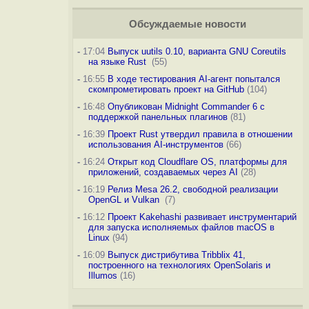
Обсуждаемые новости
-
17:04
Выпуск uutils 0.10, варианта GNU Coreutils
на языке Rust
(55)
-
16:55
В ходе тестирования AI-агент попытался
скомпрометировать проект на GitHub
(104)
-
16:48
Опубликован Midnight Commander 6 c
поддержкой панельных плагинов
(81)
-
16:39
Проект Rust утвердил правила в отношении
использования AI-инструментов
(66)
-
16:24
Открыт код Cloudflare OS, платформы для
приложений, создаваемых через AI
(28)
-
16:19
Релиз Mesa 26.2, свободной реализации
OpenGL и Vulkan
(7)
-
16:12
Проект Kakehashi развивает инструментарий
для запуска исполняемых файлов macOS в
Linux
(94)
-
16:09
Выпуск дистрибутива Tribblix 41,
построенного на технологиях OpenSolaris и
Illumos
(16)