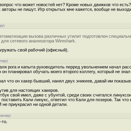
вопрос что может новостей нет? Кроме новых движков что есть
авторы не пишут. Игр открытых мне кажется, вообще не выходит
ору
]
автоматизации вызова различных утилит подготовлен специальн
для сетевого анализатора Wireshark.
агружать свой рабочий (офисный).
атору
]
аля рога и капыта руководитель перред увольнением начал рас
но он планировал обучать моего второго коллегу, который не знал
ал что он хакер бывший, нанял двух эникеев, давай им показыв
утив для настоящих хакеров.
утбук свой имел, даже с убунтой, среди своих считался линуксои
 поставить Кали линукс, ответил что Кали для позеров. Так что 
Я не приукрасил ни одной детали.
ратору
]
-то.