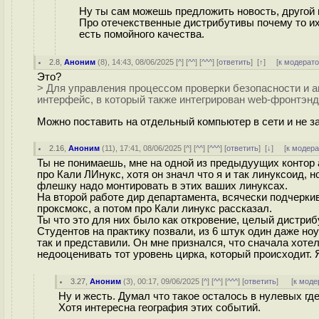
Ну ты сам можешь предложить новость, другой 
Про отечекственные дистрибутивы почему то их 
есть помойного качества.
2.8
,
Аноним
(
8
), 14:43, 08/06/2025 [
^
] [
^^
] [
^^^
] [
ответить
]
[
↑
] [
к модерат
Это?
> Для управления процессом проверки безопасности и 
интерфейс, в который также интегрирован web-фронтэнд 
Можно поставить на отдельный компьютер в сети и не з
2.16
,
Аноним
(
11
), 17:41, 08/06/2025 [
^
] [
^^
] [
^^^
] [
ответить
]
[
↓
] [
к модер
Ты не понимаешь, мне на одной из предыдуущих контор 
про Кали ЛИнукс, хотя он значл что я и так линуксоид, 
флешку надо монтировать в этих ваших линуксах.
На второй работе дир департамента, всячески подчеркив
проксмокс, а потом про Кали линукс рассказал.
Ты что это для них было как откровение, целый дистриб
Студентов на практику позвали, из 6 штук один даже но
так и представили. Он мне признался, что сначала хотел
недооценивать тот уровень цирка, который происходит. 
3.27
,
Аноним
(
3
), 00:17, 09/06/2025 [
^
] [
^^
] [
^^^
] [
ответить
]
[
к моде
Ну и жесть. Думал что такое осталось в нулевых где
Хотя интересна география этих событий.