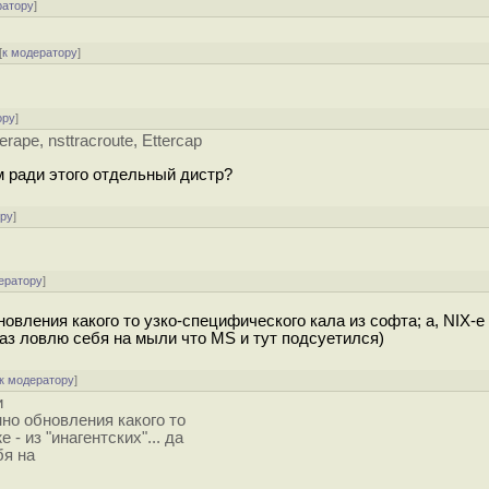
ратору
]
[
к модератору
]
ору
]
rape, nsttracroute, Ettercap
м ради этого отдельный дистр?
ору
]
ератору
]
новления какого то узко-специфического кала из софта; а, NIX-е 
 раз ловлю себя на мыли что MS и тут подсуетился)
к модератору
]
и
нно обновления какого то
 - из "инагентских"... да
бя на