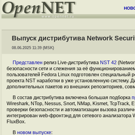
НОВ
Выпуск дистрибутива Network Security
08.06.2025 11:39 (MSK)
Представлен
релиз Live-дистрибутива
NST 42
(Networ
безопасности сети и слежения за её функционированием
пользователей Fedora Linux подготовлен специальный 
проекта NST наработки в уже установленную систему. Ди
дополнительных пакетов из внешних репозиториев, совм
В состав дистрибутива включена большая подборка
п
Wireshark, NTop, Nessus, Snort, NMap, Kismet, TcpTrack, Et
проверки безопасности и автоматизации вызова различ
интегрирован web-фронтэнд для сетевого анализатора W
FluxBox.
В
новом выпуске
: