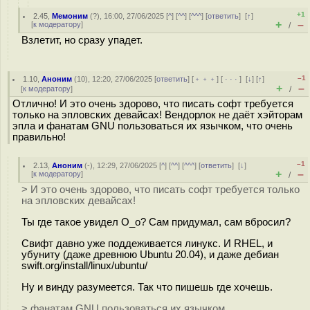
+1
2.45
,
Мемоним
(
?
), 16:00, 27/06/2025 [
^
] [
^^
] [
^^^
] [
ответить
]
[
↑
]
+
–
[
к модератору
]
/
Взлетит, но сразу упадет.
–1
1.10
,
Аноним
(
10
), 12:20, 27/06/2025 [
ответить
] [
﹢﹢﹢
] [
· · ·
]
[
↓
] [
↑
]
+
–
[
к модератору
]
/
Отлично! И это очень здорово, что писать софт требуется
только на эпловских девайсах! Вендорлок не даёт хэйторам
эпла и фанатам GNU пользоваться их язычком, что очень
правильно!
–1
2.13
,
Аноним
(
-
), 12:29, 27/06/2025 [
^
] [
^^
] [
^^^
] [
ответить
]
[
↓
]
+
–
[
к модератору
]
/
> И это очень здорово, что писать софт требуется только
на эпловских девайсах!
Ты где такое увидел O_o? Сам придумал, сам вбросил?
Свифт давно уже поддеживается линукс. И RHEL, и
убуниту (даже древнюю Ubuntu 20.04), и даже дебиан
swift.org/install/linux/ubuntu/
Ну и винду разумеется. Так что пишешь где хочешь.
> фанатам GNU пользоваться их язычком