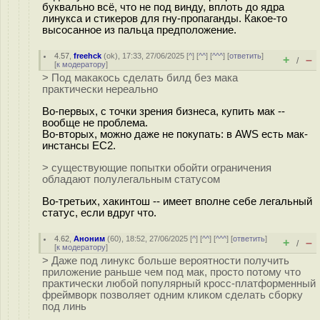
буквально всё, что не под винду, вплоть до ядра
линукса и стикеров для гну-пропаганды. Какое-то
высосанное из пальца предположение.
4.57
,
freehck
(
ok
), 17:33, 27/06/2025 [
^
] [
^^
] [
^^^
] [
ответить
]
+
–
/
[
к модератору
]
> Под макaкось сделать билд без мака
практически нереально
Во-первых, с точки зрения бизнеса, купить мак --
вообще не проблема.
Во-вторых, можно даже не покупать: в AWS есть мак-
инстансы EC2.
> существующие попытки обойти ограничения
обладают полулегальным статусом
Во-третьих, хакинтош -- имеет вполне себе легальный
статус, если вдруг что.
4.62
,
Аноним
(
60
), 18:52, 27/06/2025 [
^
] [
^^
] [
^^^
] [
ответить
]
+
–
/
[
к модератору
]
> Даже под линукс больше вероятности получить
приложение раньше чем под мак, просто потому что
практически любой популярный кросс-платформенный
фреймворк позволяет одним кликом сделать сборку
под линь