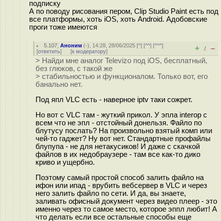
подписку
А по поводу рисования пером, Clip Studio Paint есть под
все платформы, хоть iOS, хоть Android. Адобовские
проги тоже имеются
5.107
,
Аноним
(
-
), 14:28, 28/06/2025 [
^
] [
^^
] [
^^^
]
+
–
/
[
ответить
]
[
к модератору
]
> Найди мне аналог Televizo под iOS, бесплатный,
без глюков, с такой же
> стабильностью и функционалом. Только вот, его
банально нет.
Под япл VLC есть - наверное iptv таки сожрет.
Но вот с VLC там - жуткий прикол. У эпла interop с
всем что не эпл - отстойный донельзя. Файло по
блутусу послать? На произвольно взятый комп или
чей-то гаджет? Ну вот нет. Стандартные профайлы
блупупа - не для нетакусиков! И даже с скачкой
файлов в их недобраузере - там все как-то дико
криво и ущербно.
Поэтому самый простой способ залить файло на
ифон или ипад - врубить вебсервер в VLC и через
него залить файло по сети. И да, вы знаете,
заливать офисный документ через видео плеер - это
именно через то самое место, которое эппл любит! А
что делать если все остальные способы еще