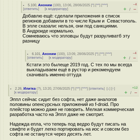
–4
5.100
,
Аноним
(
100
), 13:06, 28/06/2025 [
^
] [
^^
] [
^^^
]
+
–
[
ответить
]
[
к модератору
]
/
Добавлю ещё: сделали приложения в список
регионов добавили в то числе Крым и Севастополь.
В эпле сказали: нельзя, они под санкциями.
В Андроиде нормально.
Сомневаюсь что эпловцы будут разруливатб эту
разницу
–4
6.101
,
Аноним
(
100
), 13:09, 28/06/2025 [
^
] [
^^
] [
^^^
]
+
–
[
ответить
]
[
к модератору
]
/
Кстати это былеще 2019 год. С тех по мы всегда
выкладываем ещё в рустор и рекомендуем
скачивать именно оттуда
+12
2.26
,
Илитка
(
?
), 13:20, 27/06/2025 [
^
] [
^^
] [
^^^
] [
ответить
]
[
↓
] [
↑
]
+
–
[
к модератору
]
/
Эппл сейчас сидит без софта, нет даже аналогов
половины опенсурсных приложений из f-droid. Про
плейстор можно даже не говорить. Мелкая коммерческая
разработка часто на Эппл даже не смотрит.
Надежда епла, что теперь под ведро будут писать на
свифте и будет легко портировать на иос и совсем без
софта не останутся через десять лет.