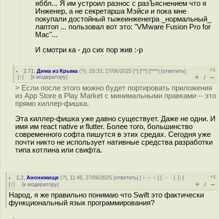
яббл... Я им устроил разнос с разЪяснением что я
Инженер, а не секретарша Мэйси и пока мне
покупали достойный тыжеинженегра _нормальный_
лаптоп ... пользовал вот это: "VMware Fusion Pro for
Mac"...
И смотри ка - до сих пор жив :-р
+1
2.71
,
Дима из Крыма
(
?
), 20:33, 27/06/2025 [
^
] [
^^
] [
^^^
] [
ответить
]
+
–
[
↑
] [
к модератору
]
/
> Если после этого можно будет портировать приложения
из App Store в Play Market с минимальными правками -- это
прямо киллер-фишка.
Эта киллер-фишка уже давно существует. Даже не одни. И
имя им react native и flutter. Более того, большинство
современного софта пишутся в этих средах. Сегодня уже
почти никто не использует нативные средства разработки
типа котлина или свифта.
+1
1.2
,
Анонимище
(
?
), 11:45, 27/06/2025 [
ответить
] [
﹢﹢﹢
] [
· · ·
]
[
↓
]
+
–
[
↑
] [
к модератору
]
/
Народ, я же правильно понимаю что Swift это фактически
функциональный язык программирования?