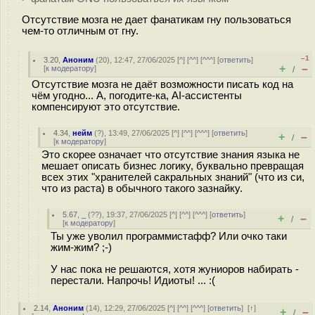
Отсутствие мозга не дает фанатикам гну пользоваться
чем-то отличным от гну.
–1
3.20
,
Аноним
(
20
), 12:47, 27/06/2025 [
^
] [
^^
] [
^^^
] [
ответить
]
+
–
[
к модератору
]
/
Отсутствие мозга не даёт возможности писать код на
чём угодно... А, погодите-ка, AI-ассистенты
компенсируют это отсутствие.
4.34
,
нейм
(
?
), 13:49, 27/06/2025 [
^
] [
^^
] [
^^^
] [
ответить
]
+
–
/
[
к модератору
]
Это скорее означает что отсутствие знания языка не
мешает описать бизнес логику, буквально превращая
всех этих "хранителей сакральных знаний" (что из си,
что из раста) в обычного такого зазнайку.
5.67
,
_
(
??
), 19:37, 27/06/2025 [
^
] [
^^
] [
^^^
] [
ответить
]
+
–
/
[
к модератору
]
Ты уже уволил программистафф? Или очко таки
жим-жим? ;-)
У нас пока не решаются, хотя жуниоров набирать -
перестали. Напрочь! Идиоты! ... :(
2.14
,
Аноним
(
14
), 12:29, 27/06/2025 [
^
] [
^^
] [
^^^
] [
ответить
]
[
↑
]
+
–
/