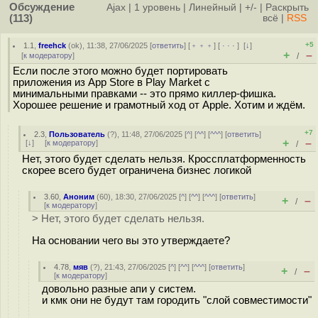
Обсуждение
Ajax
|
1 уровень
|
Линейный
|
+/-
|
Раскрыть
(113)
всё
|
RSS
+5
1.1
,
freehck
(
ok
), 11:38, 27/06/2025 [
ответить
] [
﹢﹢﹢
] [
· · ·
]
[
↓
]
+
–
[
к модератору
]
/
Если после этого можно будет портировать
приложения из App Store в Play Market с
минимальными правками -- это прямо киллер-фишка.
Хорошее решение и грамотный ход от Apple. Хотим и ждём.
+7
2.3
,
Пользователь
(
?
), 11:48, 27/06/2025 [
^
] [
^^
] [
^^^
] [
ответить
]
+
–
[
↓
] [
к модератору
]
/
Нет, этого будет сделать нельзя. Кроссплатформенность
скорее всего будет ограничена бизнес логикой
3.60
,
Аноним
(
60
), 18:30, 27/06/2025 [
^
] [
^^
] [
^^^
] [
ответить
]
+
–
/
[
к модератору
]
> Нет, этого будет сделать нельзя.
На основании чего вы это утверждаете?
4.78
,
мяв
(
?
), 21:43, 27/06/2025 [
^
] [
^^
] [
^^^
] [
ответить
]
+
–
/
[
к модератору
]
довольно разные апи у систем.
и кмк они не будут там городить "слой совместимости"