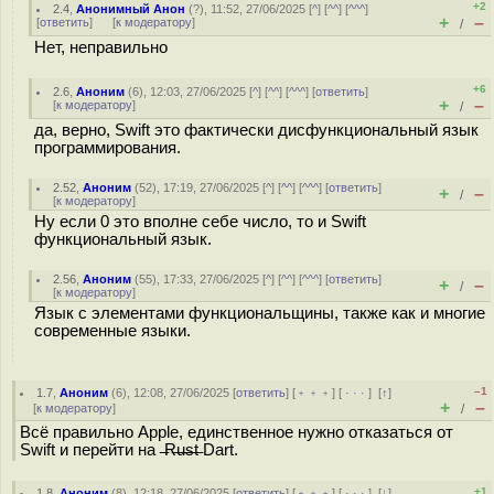
+2
2.4
,
Анонимный Анон
(
?
), 11:52, 27/06/2025 [
^
] [
^^
] [
^^^
]
+
–
[
ответить
]
[
к модератору
]
/
Нет, неправильно
+6
2.6
,
Аноним
(
6
), 12:03, 27/06/2025 [
^
] [
^^
] [
^^^
] [
ответить
]
+
–
[
к модератору
]
/
да, верно, Swift это фактически дисфункциональный язык
программирования.
2.52
,
Аноним
(
52
), 17:19, 27/06/2025 [
^
] [
^^
] [
^^^
] [
ответить
]
+
–
/
[
к модератору
]
Ну если 0 это вполне себе число, то и Swift
функциональный язык.
2.56
,
Аноним
(
55
), 17:33, 27/06/2025 [
^
] [
^^
] [
^^^
] [
ответить
]
+
–
/
[
к модератору
]
Язык с элементами функциональщины, также как и многие
современные языки.
–1
1.7
,
Аноним
(
6
), 12:08, 27/06/2025 [
ответить
] [
﹢﹢﹢
] [
· · ·
]
[
↑
]
+
–
[
к модератору
]
/
Всё правильно Applе, единственное нужно отказаться от
Swift и перейти на ̶R̶u̶s̶t̶ Dart.
+1
1.8
,
Аноним
(
8
), 12:18, 27/06/2025 [
ответить
] [
﹢﹢﹢
] [
· · ·
]
[
↓
]