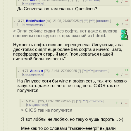
+
–
/
[
к модератору
]
Да Conversation там скачал. Questions?
–2
3.74
,
BrainFucker
(
ok
), 21:05, 27/06/2025 [
^
] [
^^
] [
^^^
] [
ответить
]
+
–
[
↑
] [
к модератору
]
/
> Эппл сейчас сидит без софта, нет даже аналогов
половины опенсурсных приложений из f-droid.
Нужность софта сильно переоценена. Линуксоиды на
десктопах сидят ещё более без софта и ничего. Зато,
перефразируя старый мем, "пользоваться нашей
системой большая честь".
+1
4.77
,
Аноним
(
75
), 21:31, 27/06/2025 [
^
] [
^^
] [
^^^
] [
ответить
]
+
–
[
к модератору
]
/
На Линуксе хотя бы wine и proton есть, так что, можно
запускать даже то, чего нет под него. С iOS так не
получится
5.114
,
_
(
??
), 17:37, 28/06/2025 [
^
] [
^^
] [
^^^
] [
ответить
]
+
–
/
[
к модератору
]
> С iOS так не получится
Я вот ябблы не люблю, но такую чушь пороть... :-(
Мне как то со словами "тыжеиженегр!" выдали