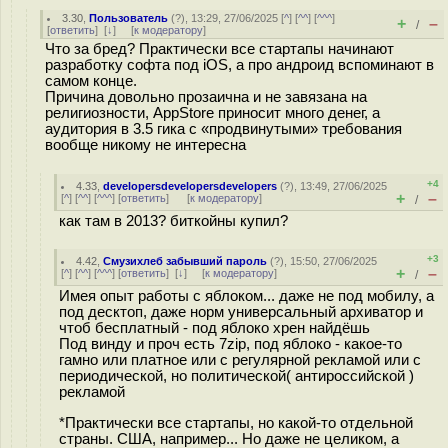
3.30
,
Пользователь
(
?
), 13:29, 27/06/2025 [
^
] [
^^
] [
^^^
]
+
–
/
[
ответить
]
[
↓
] [
к модератору
]
Что за бред? Практически все стартапы начинают
разработку софта под iOS, а про андроид вспоминают в
самом конце.
Причина довольно прозаична и не завязана на
религиозности, AppStore приносит много денег, а
аудитория в 3.5 гика с «продвинутыми» требования
вообще никому не интересна
+4
4.33
,
developersdevelopersdevelopers
(
?
), 13:49, 27/06/2025
+
–
[
^
] [
^^
] [
^^^
] [
ответить
]
[
к модератору
]
/
как там в 2013? биткойны купил?
+3
4.42
,
Смузихлеб забывший пароль
(
?
), 15:50, 27/06/2025
+
–
[
^
] [
^^
] [
^^^
] [
ответить
]
[
↓
] [
к модератору
]
/
Имея опыт работы с яблоком... даже не под мобилу, а
под десктоп, даже норм универсальный архиватор и
чтоб бесплатный - под яблоко хрен найдёшь
Под винду и проч есть 7zip, под яблоко - какое-то
гамно или платное или с регулярной рекламой или с
периодической, но политической( антироссийской )
рекламой
*Практически все стартапы, но какой-то отдельной
страны. США, например... Но даже не целиком, а