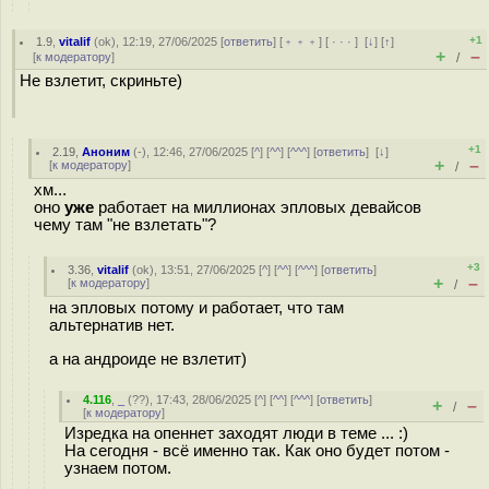
+1
1.9
,
vitalif
(
ok
), 12:19, 27/06/2025 [
ответить
] [
﹢﹢﹢
] [
· · ·
]
[
↓
] [
↑
]
+
–
[
к модератору
]
/
Не взлетит, скриньте)
+1
2.19
,
Аноним
(
-
), 12:46, 27/06/2025 [
^
] [
^^
] [
^^^
] [
ответить
]
[
↓
]
+
–
[
к модератору
]
/
хм...
оно
уже
работает на миллионах эпловых девайсов
чему там "не взлетать"?
+3
3.36
,
vitalif
(
ok
), 13:51, 27/06/2025 [
^
] [
^^
] [
^^^
] [
ответить
]
+
–
[
к модератору
]
/
на эпловых потому и работает, что там
альтернатив нет.
а на андроиде не взлетит)
4.116
,
_
(
??
), 17:43, 28/06/2025 [
^
] [
^^
] [
^^^
] [
ответить
]
+
–
/
[
к модератору
]
Изредка на опеннет заходят люди в теме ... :)
На сегодня - всё именно так. Как оно будет потом -
узнаем потом.