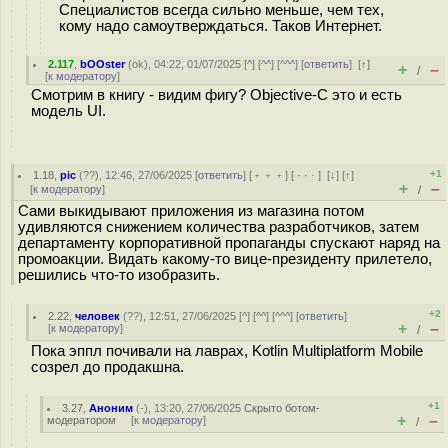
Специалистов всегда сильно меньше, чем тех,
кому надо самоутверждаться. Таков Интернет.
2.117
,
bOOster
(
ok
), 04:22, 01/07/2025 [
^
] [
^^
] [
^^^
] [
ответить
]
[
↑
]
+
–
/
[
к модератору
]
Смотрим в книгу - видим фигу? Objective-C это и есть
модель UI.
+1
1.18
,
pic
(
??
), 12:46, 27/06/2025 [
ответить
] [
﹢﹢﹢
] [
· · ·
]
[
↓
] [
↑
]
+
–
[
к модератору
]
/
Сами выкидывают приложения из магазина потом
удивляются снижением количества разработчиков, затем
департаменту корпоративной пропаганды спускают наряд на
промоакции. Видать какому-то вице-президенту прилетело,
решились что-то изобразить.
+2
2.22
,
человек
(
??
), 12:51, 27/06/2025 [
^
] [
^^
] [
^^^
] [
ответить
]
+
–
[
к модератору
]
/
Пока эппл почивали на лаврах, Kotlin Multiplatform Mobile
созрел до продакшна.
+1
3.27
,
Аноним
(
-
), 13:20, 27/06/2025
Скрыто ботом-
+
–
модератором
[
к модератору
]
/