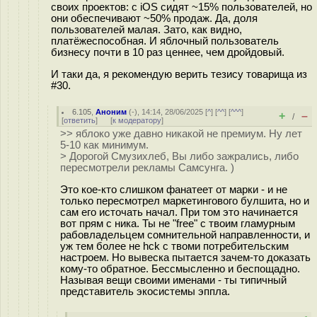
своих проектов: с iOS сидят ~15% пользователей, но
они обеспечивают ~50% продаж. Да, доля
пользователей малая. Зато, как видно,
платёжеспособная. И яблочный пользователь
бизнесу почти в 10 раз ценнее, чем дройдовый.
И таки да, я рекомендую верить тезису товарища из
#30.
6.105
,
Аноним
(
-
), 14:14, 28/06/2025 [
^
] [
^^
] [
^^^
]
+
–
/
[
ответить
]
[
к модератору
]
>> яблоко уже давно никакой не премиум. Ну лет
5-10 как минимум.
> Дорогой Смузихлеб, Вы либо зажрались, либо
пересмотрели рекламы Самсунга. )
Это кое-кто слишком фанатеет от марки - и не
только пересмотрел маркетингового булшита, но и
сам его источать начал. При том это начинается
вот прям с ника. Ты не "free" с твоим гламурным
рабовладельцем сомнительной направленности, и
уж тем более не hck с твоми потребительским
настроем. Но вывеска пытается зачем-то доказать
кому-то обратное. Бессмысленно и беспощадно.
Называя вещи своими именами - ты типичный
представитель экосистемы эппла.