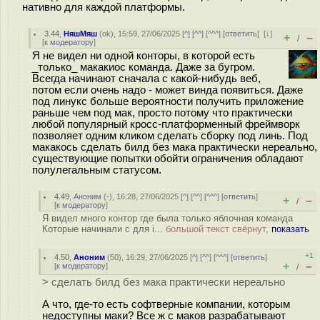
нативно для каждой платформы.
3.44
,
НяшМяш
(
ok
), 15:59, 27/06/2025 [
^
] [
^^
] [
^^^
] [
ответить
]
[
↓
]
+
–
/
[
к модератору
]
Я не видел ни одной конторы, в которой есть
_только_ макaкиос команда. Даже за бугром.
Всегда начинают сначала с какой-нибудь веб,
потом если очень надо - может винда появиться. Даже
под линукс больше вероятности получить приложение
раньше чем под мак, просто потому что практически
любой популярный кросс-платформенный фреймворк
позволяет одним кликом сделать сборку под линь. Под
макaкось сделать билд без мака практически нереально,
существующие попытки обойти ограничения обладают
полулегальным статусом.
4.49
,
Аноним
(
-
), 16:28, 27/06/2025 [
^
] [
^^
] [
^^^
] [
ответить
]
+
–
/
[
к модератору
]
Я видел много контор где была только яблочная команда
Которые начинали с для i...
большой текст свёрнут,
показать
+1
4.50
,
Аноним
(
50
), 16:29, 27/06/2025 [
^
] [
^^
] [
^^^
] [
ответить
]
+
–
[
к модератору
]
/
> сделать билд без мака практически нереально
А что, где-то есть софтверные компании, которым
недоступны маки? Все ж с маков разрабатывают