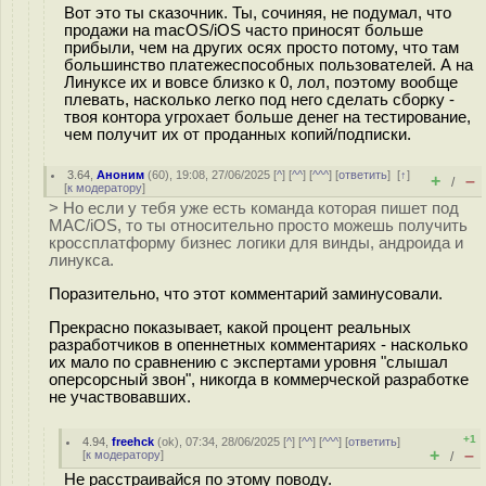
Вот это ты сказочник. Ты, сочиняя, не подумал, что
продажи на macOS/iOS часто приносят больше
прибыли, чем на других осях просто потому, что там
большинство платежеспособных пользователей. А на
Линуксе их и вовсе близко к 0, лол, поэтому вообще
плевать, насколько легко под него сделать сборку -
твоя контора угрохает больше денег на тестирование,
чем получит их от проданных копий/подписки.
3.64
,
Аноним
(
60
), 19:08, 27/06/2025 [
^
] [
^^
] [
^^^
] [
ответить
]
[
↑
]
+
–
/
[
к модератору
]
> Но если у тебя уже есть команда которая пишет под
MAC/iOS, то ты относительно просто можешь получить
кроссплатформу бизнес логики для винды, андроида и
линукса.
Поразительно, что этот комментарий заминусовали.
Прекрасно показывает, какой процент реальных
разработчиков в опеннетных комментариях - насколько
их мало по сравнению с экспертами уровня "слышал
оперсорсный звон", никогда в коммерческой разработке
не участвовавших.
+1
4.94
,
freehck
(
ok
), 07:34, 28/06/2025 [
^
] [
^^
] [
^^^
] [
ответить
]
+
–
[
к модератору
]
/
Не расстраивайся по этому поводу.