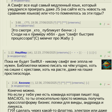
[
к модератору
]
А Свифт все ещё самый медленный язык, который
умудрился проиграть даже JS (на сайте есть новость на
сравнение языков) или что-то поменялось за эти годы?
3.68
,
_
(
??
), 19:38, 27/06/2025 [
^
] [
^^
] [
^^^
] [
ответить
]
+
–
/
[
к модератору
]
Это смотря _кто_ публикует бенчи ;-)
Сходи на к примеру яббл - дык "свифт быстрее
процессора!"(С) мемчег про Жабу :)
+2
1.12
,
НяшМяш
(
ok
), 12:23, 27/06/2025 [
ответить
] [
﹢﹢﹢
] [
· · ·
]
[
↓
] [
↑
]
+
–
[
к модератору
]
/
Пока не будет SwiftUI - никому свифт вне эппла не
нужен. Библиотеки можно писать на чём угодно, хоть
на сишке с крестами, хоть на расте, даже на гошке
простигосподи.
2.16
,
Аноним
(
-
), 12:36, 27/06/2025 [
^
] [
^^
] [
^^^
] [
ответить
]
[
↓
]
+
–
/
[
к модератору
]
Конечно можно.
Но если у тебя уже есть команда которая пишет под
MAC/iOS, то ты относительно просто можешь получить
кроссплатформу бизнес логики для винды, андроида и
линукса.
ГУЙ сделать через какой-то флаттер, электрон или даже