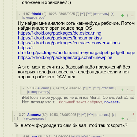
сложнее и хреновее? :)
4.97
,
fdroid
(
?
), 10:23, 28/06/2025 [
^
] [
^^
] [
^^^
] [
ответить
]
[
↑
]
+
–
/
[
к модератору
]
Ну найди мне аналоги хоть как-нибудь рабочие. Потом
найди аналоги open source под iOS
https://f-droid.org/packages/de.csicar.ning
https://f-droid.org/packages/fr.neamar.kiss
https://f-droid.org/packages/eu.siacs.conversations
https://f-
droid.org/packages/nodomain.freeyourgadget.gadgetbridge
https://f-droid.org/packages/org.schabi.newpipe
А это, можно считать, базовый набо приложений без
которых телефон вовсе не телефон даже если и нет
хорошо рабочего DAW, хех
5.106
,
Аноним
(
-
), 14:23, 28/06/2025 [
^
] [
^^
] [
^^^
] [
ответить
]
+
–
/
[
к модератору
]
iNetTools такое уродство не для ios Monal, Convo, AstraChat
Нет, потому что т...
большой текст свёрнут,
показать
–1
3.70
,
Аноним
(
69
), 19:53, 27/06/2025 [
^
] [
^^
] [
^^^
] [
ответить
]
[
↓
]
+
–
[
↑
] [
к модератору
]
/
Ты в этом ф-дроиде то сам бывал чтоб так говорить?
4.96
,
хех
(
?
), 10:11, 28/06/2025 [
^
] [
^^
] [
^^^
] [
ответить
]