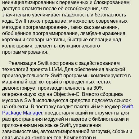
неинициализированных переменных и блокированием
доступа к памяти после её освобождения, что
значительно увеличивает надёжность и безопасность
кода. Swift также предлагает множество современных
методов программирования, таких как замыкания,
обобщённое программирование, лямбда-выражения,
кортежи и словарные типы, быстрые операции над
коллекциями, элементы функционального
программирования.
Pеализация Swift построена с задействованием
технологий проекта LLVM. Для обеспечения высокой
производительности Swift-программы компилируются в
машинный код, который в проведённых тестах
демонстрирует производительность на 30%
опережающую код на Objective-C. Вместо сборщика
мусора в Swift используются средства подсчёта ссылок
на объекты. В поставку входит пакетный менеджер
Swift
Package Manager
, предоставляющий инструменты для
распространения модулей и пакетов с библиотеками и
приложениями на языке Swift, управления
зависимостями, автоматизированной загрузки, сборки и
связывания компонентов. Компилятор и