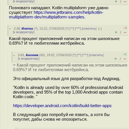
+
–
[
к модератору
]
/
Позновато нападают. Kotlin multiplaform уже давно
существует
https://www.jetbrains.com/help/kotlin-
multiplatform-dev/multiplatform-samples.
–1
2.28
,
Илитка
(
?
), 13:22, 27/06/2025 [
^
] [
^^
] [
^^^
] [
ответить
]
[
↓
]
+
–
[
к модератору
]
/
Какой процент приложений написан на этом шизоязыке
0.69%? И те любителями жетбрейнса.
+1
3.63
,
Аноним
(
60
), 19:02, 27/06/2025 [
^
] [
^^
] [
^^^
] [
ответить
]
+
–
[
к модератору
]
/
> Какой процент приложений написан на этом шизоязыке
0.69%? И те любителями жетбрейнса.
Это официальный язык для разработки под Андроид.
"Kotlin is already used by over 60% of professional Android
developers, and 95% of the top 1,000 Android apps contain
Kotlin code. "
https://developer.android.com/kotlin/build-better-apps
В следующий раз попробуй не язвить, а хотя бы
погуглит, дабы снова не опозориться.