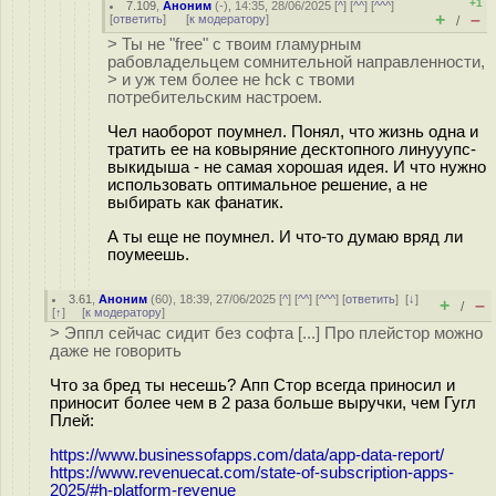
+1
7.109
,
Аноним
(
-
), 14:35, 28/06/2025 [
^
] [
^^
] [
^^^
]
+
–
[
ответить
]
[
к модератору
]
/
> Ты не "free" с твоим гламурным
рабовладельцем сомнительной направленности,
> и уж тем более не hck с твоми
потребительским настроем.
Чел наоборот поумнел. Понял, что жизнь одна и
тратить ее на ковыряние десктопного линууупс-
выкидыша - не самая хорошая идея. И что нужно
использовать оптимальное решение, а не
выбирать как фанатик.
А ты еще не поумнел. И что-то думаю вряд ли
поумеешь.
3.61
,
Аноним
(
60
), 18:39, 27/06/2025 [
^
] [
^^
] [
^^^
] [
ответить
]
[
↓
]
+
–
/
[
↑
] [
к модератору
]
> Эппл сейчас сидит без софта [...] Про плейстор можно
даже не говорить
Что за бред ты несешь? Апп Стор всегда приносил и
приносит более чем в 2 раза больше выручки, чем Гугл
Плей:
https://www.businessofapps.com/data/app-data-report/
https://www.revenuecat.com/state-of-subscription-apps-
2025/#h-platform-revenue