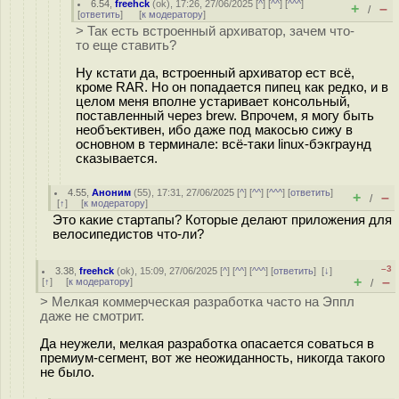
6.54
,
freehck
(
ok
), 17:26, 27/06/2025 [
^
] [
^^
] [
^^^
]
+
–
/
[
ответить
]
[
к модератору
]
> Так есть встроенный архиватор, зачем что-
то еще ставить?
Ну кстати да, встроенный архиватор ест всё,
кроме RAR. Но он попадается пипец как редко, и в
целом меня вполне устаривает консольный,
поставленный через brew. Впрочем, я могу быть
необъективен, ибо даже под макосью сижу в
основном в терминале: всё-таки linux-бэкграунд
сказывается.
4.55
,
Аноним
(
55
), 17:31, 27/06/2025 [
^
] [
^^
] [
^^^
] [
ответить
]
+
–
/
[
↑
] [
к модератору
]
Это какие стартапы? Которые делают приложения для
велосипедистов что-ли?
–3
3.38
,
freehck
(
ok
), 15:09, 27/06/2025 [
^
] [
^^
] [
^^^
] [
ответить
]
[
↓
]
+
–
[
↑
] [
к модератору
]
/
> Мелкая коммерческая разработка часто на Эппл
даже не смотрит.
Да неужели, мелкая разработка опасается соваться в
премиум-сегмент, вот же неожиданность, никогда такого
не было.