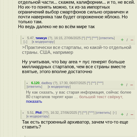
отдельной части... скажем, калифорнии... и то, не всей.
Но их-то понять можно, т.к из-за импортных
ограничений выбор смартфонов сильно ограничен и
почти наверняка там будет огороженное яблоко. Но
только там.
Но ведь далеко не во всём мире так
5.47
,
тимкук
(
?
), 16:15, 27/06/2025 [
^
] [
^^
] [
^^^
] [
ответить
]
+
–
/
[
↓
] [
к модератору
]
>Практически все стартапы, но какой-то отдельной
страны. США, например
Ну учитывая, что bay area + nyc генерят больше
миллиардных стартапов, чем все страны вместе
взятые, этого вполне достаточно
6.120
,
dadboy
(
?
), 17:30, 06/07/2025 [
^
] [
^^
] [
^^^
]
+
–
/
[
ответить
]
[
к модератору
]
Ну как сказать, у вас старая информация, сейчас более
80 стартапов терпят крах ...
большой текст свёрнут,
показать
5.51
,
Phil
(
??
), 16:32, 27/06/2025 [
^
] [
^^
] [
^^^
] [
ответить
]
[
↑
]
+
–
/
[
к модератору
]
Так есть встроенный архиватор, зачем что-то еще
ставить?