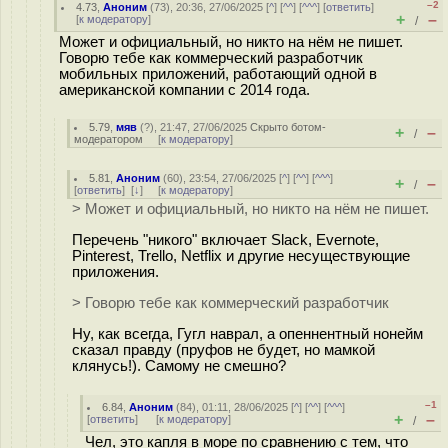
–2
4.73
,
Аноним
(
73
), 20:36, 27/06/2025 [
^
] [
^^
] [
^^^
] [
ответить
]
+
–
[
к модератору
]
/
Может и официальный, но никто на нём не пишет.
Говорю тебе как коммерческий разработчик
мобильных приложений, работающий одной в
американской компании с 2014 года.
5.79
,
мяв
(
?
), 21:47, 27/06/2025
Скрыто ботом-
+
–
/
модератором
[
к модератору
]
5.81
,
Аноним
(
60
), 23:54, 27/06/2025 [
^
] [
^^
] [
^^^
]
+
–
/
[
ответить
]
[
↓
] [
к модератору
]
> Может и официальный, но никто на нём не пишет.
Перечень "никого" включает Slack, Evernote,
Pinterest, Trello, Netflix и другие несуществующие
приложения.
> Говорю тебе как коммерческий разработчик
Ну, как всегда, Гугл наврал, а опеннентный нонейм
сказал правду (пруфов не будет, но мамкой
клянусь!). Самому не смешно?
–1
6.84
,
Аноним
(
84
), 01:11, 28/06/2025 [
^
] [
^^
] [
^^^
]
+
–
[
ответить
]
[
к модератору
]
/
Чел, это капля в море по сравнению с тем, что