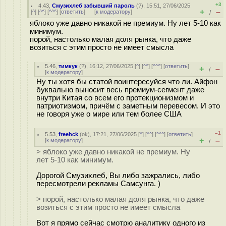
+3
4.43
,
Смузихлеб забывший пароль
(
?
), 15:51, 27/06/2025
+
–
[
^
] [
^^
] [
^^^
] [
ответить
]
[
к модератору
]
/
яблоко уже давно никакой не премиум. Ну лет 5-10 как
минимум.
порой, настолько малая доля рынка, что даже
возиться с этим просто не имеет смысла
5.46
,
тимкук
(
?
), 16:12, 27/06/2025 [
^
] [
^^
] [
^^^
] [
ответить
]
+
–
/
[
к модератору
]
Ну ты хотя бы статой поинтересуйся что ли. Айфон
буквально выносит весь премиум-сегмент даже
внутри Китая со всем его протекционизмом и
патриотизмом, причём с заметным перевесом. И это
не говоря уже о мире или тем более США
–1
5.53
,
freehck
(
ok
), 17:21, 27/06/2025 [
^
] [
^^
] [
^^^
] [
ответить
]
+
–
[
к модератору
]
/
> яблоко уже давно никакой не премиум. Ну
лет 5-10 как минимум.
Дорогой Смузихлеб, Вы либо зажрались, либо
пересмотрели рекламы Самсунга. )
> порой, настолько малая доля рынка, что даже
возиться с этим просто не имеет смысла
Вот я прямо сейчас смотрю аналитику одного из