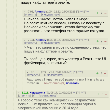
пишут на флаттере и реакте.
7.98
,
Аноним
(
100
), 12:52, 28/06/2025 [
^
] [
^^
] [
^^^
]
+
–
/
[
ответить
]
[
к модератору
]
Сначала "никто", потом "капля в море".
На реакт нейтиве писали, никому не посоветую.
Написали приложение - стало батарейку так
разряжать , что телефон стал горячим как утюг.
7.111
,
Аноним
(
60
), 15:17, 28/06/2025 [
^
] [
^^
] [
^^^
]
+
–
/
[
ответить
]
[
к модератору
]
> Чел, это капля в море по сравнению с тем, что
пишут на флаттере и реакте.
Ты вообще в курсе, что Флаттер и Реакт - это UI
фреймворки, а не языки?
8.115
,
_
(
??
), 17:41, 28/06/2025 [
^
] [
^^
] [
^^^
]
+
–
/
[
ответить
]
[
к модератору
]
Ащотакова Пишут то всё равно на них Ну и js ts are
mixed in ...
текст свёрнут,
показать
5.118
,
Кошкажена
(
?
), 08:17, 01/07/2025 [
^
] [
^^
] [
^^^
]
+
–
/
[
ответить
]
[
↑
] [
к модератору
]
> Говорю тебе как коммерческий разработчик
мобильных приложений, работающий одной в
американской компании с 2014 года.