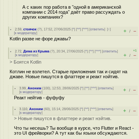
А с каких пор работа в "одной в американской
компании с 2014 года" даёт право рассуждать о
других компаниях?
2.59
,
стоячок
(
?
), 17:52, 27/06/2025 [
^
] [
^^
] [
^^^
] [
ответить
]
[
↑
]
+
–
/
[
к модератору
]
Kotlin разве не форе джавы?
+1
2.72
,
Дима из Крыма
(
?
), 20:34, 27/06/2025 [
^
] [
^^
] [
^^^
] [
ответить
]
+
–
[
к модератору
]
/
> Боятся Kotlin
Котлин не взлетел. Старые приложения так и сидят на
джаве. Новые пишутся в флаттере и реакт нэйтив.
3.99
,
Аноним
(
100
), 12:53, 28/06/2025 [
^
] [
^^
] [
^^^
] [
ответить
]
+
–
/
[
к модератору
]
Реакт нейтив - фуфуфу
3.110
,
Аноним
(
60
), 15:14, 28/06/2025 [
^
] [
^^
] [
^^^
] [
ответить
]
+
–
/
[
к модератору
]
> Новые пишутся в флаттере и реакт нэйтив.
Что ты несешь? Ты вообще в курсе, что Flutter и React -
это UI фрейворки? А тут как бы языки обсуждаются.