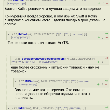
+
–
[
к модератору
]
/
Боятся Kotlin, решили что лучшая защита это нападение
Конкуренция всегда хорошо, и оба языка: Swift и Kotlin
выйграют в конечном итоге. Эдакий гвоздь в гроб джавы на
android
+8
2.17
,
IMBird
(
ok
), 12:36, 27/06/2025 [
^
] [
^^
] [
^^^
] [
ответить
]
[
↓
]
+
–
[
к модератору
]
/
Технически пока выигрывает ArkTS.
–3
3.35
,
developersdevelopersdevelopers
(
?
), 13:51, 27/06/2025 [
^
]
+
–
[
^^
] [
^^^
] [
ответить
]
[
к модератору
]
/
ещё более огорженный китайский товарисч - нам не
товарисч
+5
4.37
,
IMBird
(
ok
), 14:59, 27/06/2025 [
^
] [
^^
] [
^^^
] [
ответить
]
+
–
[
к модератору
]
/
Вам нет, а мне вот интересно. Это вам не
перелицованные сборочки годами за откаты
впаривать.
+2
2.21
,
bdrbt
(
ok
), 12:48, 27/06/2025 [
^
] [
^^
] [
^^^
] [
ответить
]
[
↑
]