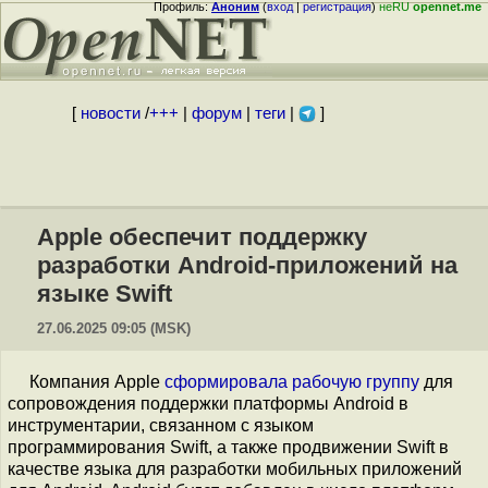
Профиль:
Аноним
(
вход
|
регистрация
)
неRU
opennet.me
[
новости
/
+++
|
форум
|
теги
|
]
Apple обеспечит поддержку
разработки Android-приложений на
языке Swift
27.06.2025 09:05 (MSK)
Компания Apple
сформировала
рабочую группу
для
сопровождения поддержки платформы Android в
инструментарии, связанном с языком
программирования Swift, а также продвижении Swift в
качестве языка для разработки мобильных приложений