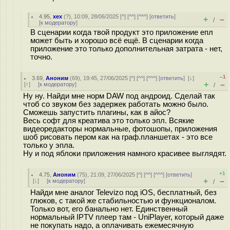
4.95
,
хех
(
?
), 10:09, 28/06/2025 [
^
] [
^^
] [
^^^
] [
ответить
]
+
–
/
[
к модератору
]
В сценарии когда твой продукт это приложение епл
может быть и хорошо всё ещё. В сценарии когда
приложение это только дополнительная затрата - нет,
точно.
–1
3.69
,
Аноним
(
69
), 19:45, 27/06/2025 [
^
] [
^^
] [
^^^
] [
ответить
]
[
↓
]
+
–
[
↑
] [
к модератору
]
/
Ну ну. Найди мне норм DAW под андроид. Сделай так
чтоб со звуком без задержек работать можно было.
Сможешь запустить плагины, как в айос?
Весь софт для креатива это только эпл. Всякие
видеоредакторы нормальные, фотошопы, приложения
шоб рисовать пером как на граф.планшетах - это все
только у эпла.
Ну и под яблоки приложения намного красивее выглядят.
+1
4.75
,
Аноним
(
75
), 21:09, 27/06/2025 [
^
] [
^^
] [
^^^
] [
ответить
]
+
–
[
↓
] [
к модератору
]
/
Найди мне аналог Televizo под iOS, бесплатный, без
глюков, с такой же стабильностью и функционалом.
Только вот, его банально нет. Единственный
нормальный IPTV плеер там - UniPlayer, который даже
не покупать надо, а оплачивать ежемесячную