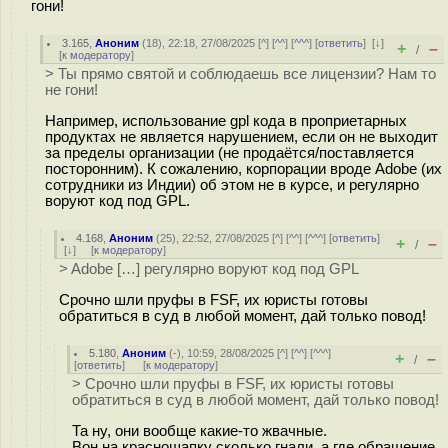
гони!
3.165
,
Аноним
(
18
), 22:18, 27/08/2025 [
^
] [
^^
] [
^^^
] [
ответить
]
[
↓
]
+
–
/
[
к модератору
]
> Ты прямо святой и соблюдаешь все лицензии? Нам то
не гони!
Например, использование gpl кода в проприетарных
продуктах не является нарушением, если он не выходит
за пределы организации (не продаётся/поставляется
посторонним). К сожалению, корпорации вроде Adobe (их
сотрудники из Индии) об этом не в курсе, и регулярно
воруют код под GPL.
4.168
,
Аноним
(
25
), 22:52, 27/08/2025 [
^
] [
^^
] [
^^^
] [
ответить
]
+
–
/
[
↓
] [
к модератору
]
> Adobe […] регулярно воруют код под GPL
Срочно шли пруфы в FSF, их юристы готовы
обратиться в суд в любой момент, дай только повод!
5.180
,
Аноним
(
-
), 10:59, 28/08/2025 [
^
] [
^^
] [
^^^
]
+
–
/
[
ответить
]
[
к модератору
]
> Срочно шли пруфы в FSF, их юристы готовы
обратиться в суд в любой момент, дай только повод!
Та ну, они вообще какие-то жвачные.
Вон на красношапку сколько гнали, а где обращение