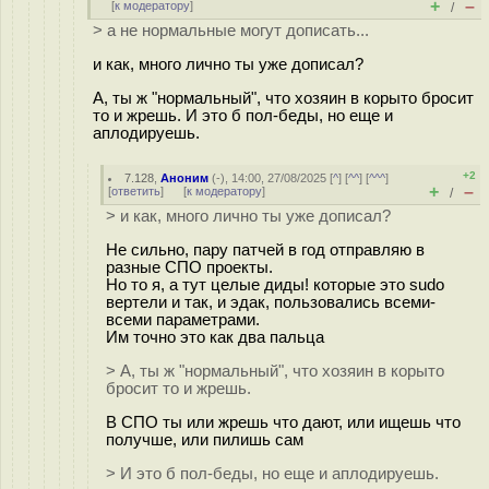
+
–
[
к модератору
]
/
> а не нормальные могут дописать...
и как, много лично ты уже дописал?
А, ты ж "нормальный", что хозяин в корыто бросит
то и жрешь. И это б пол-беды, но еще и
аплодируешь.
+2
7.128
,
Аноним
(
-
), 14:00, 27/08/2025 [
^
] [
^^
] [
^^^
]
+
–
[
ответить
]
[
к модератору
]
/
> и как, много лично ты уже дописал?
Не сильно, пару патчей в год отправляю в
разные СПО проекты.
Но то я, а тут целые диды! которые это sudo
вертели и так, и эдак, пользовались всеми-
всеми параметрами.
Им точно это как два пальца
> А, ты ж "нормальный", что хозяин в корыто
бросит то и жрешь.
В СПО ты или жрешь что дают, или ищешь что
получше, или пилишь сам
> И это б пол-беды, но еще и аплодируешь.