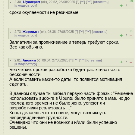
+3
2.30
,
12yoexpert
(
ok
), 22:52, 26/08/2025 [
^
] [
^^
] [
^^^
] [
ответить
]
+
–
[
к модератору
]
/
сроки окупаемости не резиновые
+1
2.73
,
Жироватт
(
ok
), 08:38, 27/08/2025 [
^
] [
^^
] [
^^^
] [
ответить
]
+
–
[
к модератору
]
/
Заплатили за пропихивание и теперь требуют сроки.
Все как обычно.
2.81
,
Аноним
(
-
), 09:04, 27/08/2025 [
^
] [
^^
] [
^^^
] [
ответить
]
+
–
/
[
к модератору
]
Без четких сроков разработка будет растягиваться о
бесконечности.
А если ставить какие-то даты, то появится мотивация
сделать.
В данном случае ты забыл первую часть фразы: "Решение
использовать sudo-rs в Ubuntu было принято в мае, но до
последнего времени не было ясно, успеют ли
разработчики реализовать ...".
Когда делаешь что-то новое, могут возникнуть
непредвиденные трудности.
Очевидно что они не возникли и/или были успешно
решены.