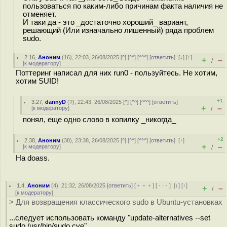
пользоваться по каким-либо причинам факта наличия не
отменяет.
И таки да - это _достаточно хороший_ вариант,
решающий (Или изначально лишенный) ряда проблем
sudo.
2.16
,
Аноним
(
16
), 22:03, 26/08/2025 [
^
] [
^^
] [
^^^
] [
ответить
]
[
↓
] [
↑
]
+
–
/
[
к модератору
]
Поттеринг написал для них run0 - пользуйтесь. Не хотим,
хотим SUID!
+1
3.27
,
dannyD
(
?
), 22:43, 26/08/2025 [
^
] [
^^
] [
^^^
] [
ответить
]
+
–
[
к модератору
]
/
понял, еще одно слово в копилку _никогда_
+2
2.38
,
Аноним
(
38
), 23:38, 26/08/2025 [
^
] [
^^
] [
^^^
] [
ответить
]
[
↑
]
+
–
[
к модератору
]
/
На doass.
1.4
,
Аноним
(
4
), 21:32, 26/08/2025 [
ответить
] [
﹢﹢﹢
] [
· · ·
]
[
↓
] [
↑
]
+
–
/
[
к модератору
]
> Для возвращения классического sudo в Ubuntu-установках
...следует использовать команду "update-alternatives --set
sudo /usr/bin/sudo.cve".