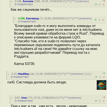
–2
3.138
,
Аноним
(
138
), 15:29, 27/08/2025 [
^
] [
^^
] [
^^^
] [
ответить
]
+
–
[
к модератору
]
/
Как же сишникам печёт...
4.199
,
Капчевод
(
?
), 16:58, 03/09/2025 [
^
] [
^^
] [
^^^
] [
ответить
]
+
–
/
[
к модератору
]
"Благодаря sudo-rs я могу выполнять команды от
пользователя root, даже если меня нет в /etc/sudoers.
Всему виной кривая обработка строк в Rust". Перевод
к описанию уязвимости на форуме LQO.
"Спасибо тем, кто в sudo-rs позволил через
переменные окружения подменять пути до каталога
/etc/sudoers.d/ на свои! Не давайте ссылку на мою
инструкцию разработчикам!" Перевод поста с
Рэддита.
Капча 53735
+1
2.13
,
НяшМяш
(
ok
), 21:59, 26/08/2025 [
^
] [
^^
] [
^^^
] [
ответить
]
[
↓
] [
↑
]
+
–
[
к модератору
]
/
run0. Системда должна быть везде.
–1
3.67
,
User
(
??
), 07:34, 27/08/2025 [
^
] [
^^
] [
^^^
] [
ответить
]
+
–
[
к модератору
]
/
Она у вас и так _уже есть_ везде - нежелание