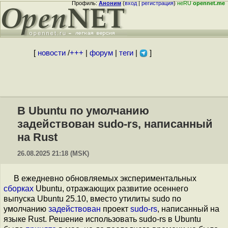
Профиль:
Аноним
(
вход
|
регистрация
)
неRU
opennet.me
[
новости
/
+++
|
форум
|
теги
|
]
В Ubuntu по умолчанию
задействован sudo-rs, написанный
на Rust
26.08.2025 21:18 (MSK)
В ежедневно обновляемых экспериментальных
сборках
Ubuntu, отражающих развитие осеннего
выпуска Ubuntu 25.10, вместо утилиты sudo по
умолчанию
задействован
проект
sudo-rs
, написанный на
языке Rust. Решение использовать sudo-rs в Ubuntu