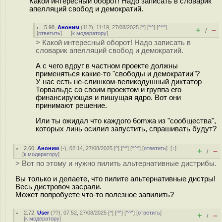
Какой интересный оборот! Надо записать в словарик
апелляций свобод и демократий.
5.98
,
Аноним
(
112
), 11:19, 27/08/2025 [
^
] [
^^
] [
^^^
]
+
–
/
[
ответить
]
[
к модератору
]
> Какой интересный оборот! Надо записать в
словарик апелляций свобод и демократий.
А с чего вдруг в частном проекте должны
применяться какие-то "свободы и демократии"?
У нас есть не-слишком-великодушный диктатор
Торвальдс со своим проектом и группа его
финансирующая и пишущая ядро. Вот они
принимают решение.
Или ты ожидал что каждого 6omжа из "сообщества",
которых линь осилил запустить, спрашивать будут?
2.60
,
Аноним
(
-
), 02:14, 27/08/2025 [
^
] [
^^
] [
^^^
] [
ответить
]
[
↑
]
+
–
/
[
к модератору
]
> Вот по этому и нужно пилить альтернативные дистрибы.
Вы только и делаете, что пилите альтернативные дистры!
Весь дистровоч заcpaли.
Может попробуете что-то полезное запилить?
2.72
,
User
(
??
), 07:52, 27/08/2025 [
^
] [
^^
] [
^^^
] [
ответить
]
+
–
/
[
к модератору
]