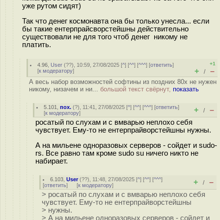
уже рутом сидят)
Так что денег космонавта она бы только унесла... если
бы такие ентерпрайсворстейшны действительно
существовали не для того чтоб денег никому не
платить.
+1
4.96
,
User
(
??
), 10:59, 27/08/2025 [
^
] [
^^
] [
^^^
] [
ответить
]
+
–
[
к модератору
]
/
А весь набор возможностей софтины из поздних 80х не нужен
никому, низачем и ни...
большой текст свёрнут,
показать
5.101
,
пох.
(
?
), 11:41, 27/08/2025 [
^
] [
^^
] [
^^^
] [
ответить
]
+
–
/
[
к модератору
]
росатый по слухам и с вмварью неплохо себя
чувствует. Ему-то не ентерпрайворстейшны нужны.
А на мильене одноразовых серверов - сойдет и sudo-
rs. Все равно там кроме sudo su ничего никто не
набирает.
6.103
,
User
(
??
), 11:48, 27/08/2025 [
^
] [
^^
] [
^^^
]
+
–
/
[
ответить
]
[
к модератору
]
> росатый по слухам и с вмварью неплохо себя
чувствует. Ему-то не ентерпрайворстейшны
> нужны.
> А на мильене одноразовых серверов - сойдет и