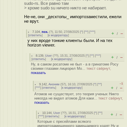
sudo-rs. Все равно там
> кроме sudo su ничего никто не набирает.
Не-не, они _десктопы_ импортозаместили, ежели
не врут.
7.104
,
пох.
(
?
), 11:50, 27/08/2025 [
^
] [
^^
] [
^^^
]
+
–
/
[
ответить
]
[
к модератору
]
у них вроде тонкие клиенты были. И на тех
horizon viewer.
8.139
,
User
(
??
), 15:31, 27/08/2025 [
^
] [
^^
] [
^^^
]
+
–
/
[
ответить
]
[
к модератору
]
Ну, в самом росатоме не был - а в гринатоме Росу
своими глазами лицезрел Мо...
текст свёрнут,
показать
–1
9.142
,
Аноним
(
57
), 16:10, 27/08/2025 [
^
] [
^^
]
+
–
[
^^^
] [
ответить
]
[
к модератору
]
/
Атомов не существует, это теория ученых Никто
никогда не видел атомов Для каки...
текст свёрнут,
показать
10.144
,
User
(
??
), 16:31, 27/08/2025 [
^
] [
^^
]
+
–
/
[
^^^
] [
ответить
]
[
к модератору
]
Которые с пресейлами всякого
импортозамещенного замещаемого ходят Ну и