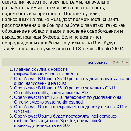
окружения через поставку программ, изначально
разрабатываемых с оглядкой на безопасность,
надёжность и корректность. Поставка утилит,
написанных на языке Rust, даст возможность снизить
риск появления ошибок при работе с памятью, таких как
обращение к области памяти после её освобождения и
выход за границы буфера. Если не возникнет
непредвиденных проблем, то утилиты на Rust будут
задействованы по умолчанию в LTS-ветке Ubuntu 26.04.
+
–
исправить
/
–7
Главная ссылка к новости
(
https://discourse.ubuntu.com/t...
)
OpenNews: В Ubuntu 25.10 решено задействовать аналог
sudo, написанный на Rust
OpenNews: В Ubuntu 25.10 решено заменить GNU
Coreutils на uutils, написанные на Rust
OpenNews: Ubuntu 25.10 переходит по умолчанию на
Chrony вместо systemd-timesyncd
OpenNews: Ubuntu прекращает поддержку сеанса X11 в
GNOME
OpenNews: Ubuntu будет поставлять intel-compute-
runtime без защиты от Spectre, снижающей
производительность на 20%