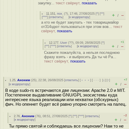
закупку...
текст свёрнут,
показать
11.151
,
пох.
(
?
), 17:46, 27/08/2025 [
^
] [
^^
]
+
–
/
[
^^^
] [
ответить
]
[
к модератору
]
а кто не будет закупать - тех товарищмайор
от314здют пользоваться при этом вов...
текст
свёрнут,
показать
+1
12.177
,
User
(
??
), 09:09, 28/08/2025 [
^
]
+
–
[
^^
] [
^^^
] [
ответить
]
[
к модератору
]
/
Скажите пожалуйста, а нельзя последнюю
фразу взять - и выбросить Да ты чё Ра...
текст свёрнут,
показать
+7
1.25
,
Аноним
(
25
), 22:38, 26/08/2025 [
ответить
] [
﹢﹢﹢
] [
· · ·
]
[
↓
] [
↑
]
+
–
[
к модератору
]
/
В коде sudo-rs встречаются две лицензии: Apache 2.0 и MIT.
Постепенное выдавливание GNU/GPL экосистемы куда
интереснее языка реализации или нехватки (обскурных)
фич. Но опеннет будет всё равно упорно смотреть на палец.
–2
2.76
,
Аноним
(
76
), 08:51, 27/08/2025 [
^
] [
^^
] [
^^^
] [
ответить
]
+
–
[
к модератору
]
/
Ты прямо святой и соблюдаешь все лицензии? Нам то не