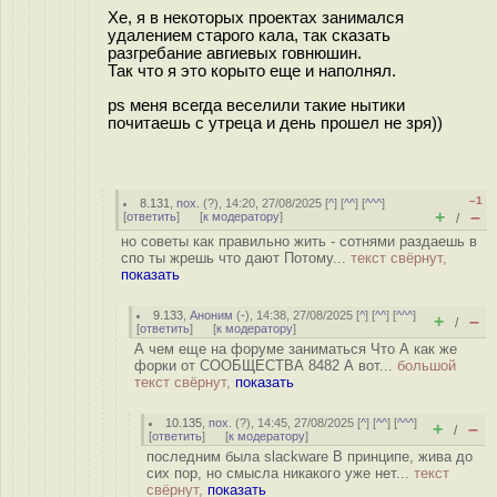
Хе, я в некоторых проектах занимался
удалением старого кала, так сказать
разгребание авгиевых говнюшин.
Так что я это корыто еще и наполнял.
ps меня всегда веселили такие нытики
почитаешь с утреца и день прошел не зря))
–1
8.131
,
пох.
(
?
), 14:20, 27/08/2025 [
^
] [
^^
] [
^^^
]
+
–
[
ответить
]
[
к модератору
]
/
но советы как правильно жить - сотнями раздаешь в
спо ты жрешь что дают Потому...
текст свёрнут,
показать
9.133
,
Аноним
(
-
), 14:38, 27/08/2025 [
^
] [
^^
] [
^^^
]
+
–
/
[
ответить
]
[
к модератору
]
А чем еще на форуме заниматься Что А как же
форки от СООБЩЕСТВА 8482 А вот...
большой
текст свёрнут,
показать
10.135
,
пох.
(
?
), 14:45, 27/08/2025 [
^
] [
^^
] [
^^^
]
+
–
/
[
ответить
]
[
к модератору
]
последним была slackware В принципе, жива до
сих пор, но смысла никакого уже нет...
текст
свёрнут,
показать