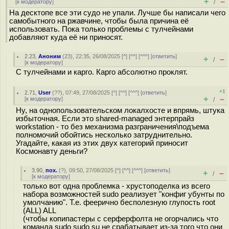
+
–
[
к модератору
]
/
На десктопе все эти судо не упали. Лучше бы написали чего
самобытного на ржавчине, чтобы была причина её
использовать. Пока только проблемы с тулчейнами
добавляют куда её ни приносят.
2.23
,
Аноним
(
23
), 22:35, 26/08/2025 [
^
] [
^^
] [
^^^
] [
ответить
]
+
–
/
[
к модератору
]
С тулчейнами и карго. Карго абсолютно проклят.
+1
2.71
,
User
(
??
), 07:49, 27/08/2025 [
^
] [
^^
] [
^^^
] [
ответить
]
+
–
[
к модератору
]
/
Ну, на однопользовательском локалхосте и впрямь, штука
избыточная. Если это shared-managed энтерпрайз
workstation - то без механизма разграничения\подъема
полномочий обойтись несколько затруднительно.
Угадайте, какая из этих двух категорий приносит
Космонавту деньги?
3.90
,
пох.
(
?
), 09:50, 27/08/2025 [
^
] [
^^
] [
^^^
] [
ответить
]
+
–
/
[
к модератору
]
только вот одна проблемка - хрустоподелка из всего
набора возможностей sudo реализует "конфиг убунты по
умолчанию". Т.е. феерично бесполезную глупость root
(ALL) ALL
(чтобы копипастеры с серферфолта не огорчались что
команда sudo sudo su не срабатывает из-за того что они