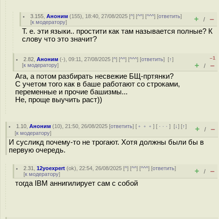
3.155
,
Аноним
(
155
), 18:40, 27/08/2025 [
^
] [
^^
] [
^^^
] [
ответить
]
+
–
/
[
к модератору
]
Т. е. эти языки.. простити как там называется полные? К
слову что это значит?
–1
2.82
,
Аноним
(
-
), 09:11, 27/08/2025 [
^
] [
^^
] [
^^^
] [
ответить
]
[
↑
]
+
–
[
к модератору
]
/
Ага, а потом разбирать несвежие БЩ-пртянки?
С учетом того как в баше работают со строками,
переменные и прочие башизмы...
Не, проще выучить раст))
1.10
,
Аноним
(
10
), 21:50, 26/08/2025 [
ответить
] [
﹢﹢﹢
] [
· · ·
]
[
↓
] [
↑
]
+
–
/
[
к модератору
]
И сусликд почему-то не трогают. Хотя должны были бы в
первую очередь.
2.31
,
12yoexpert
(
ok
), 22:54, 26/08/2025 [
^
] [
^^
] [
^^^
] [
ответить
]
+
–
/
[
к модератору
]
тогда IBM аннигилирует сам с собой