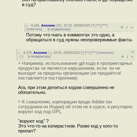
в суд?
6.191
,
Аноним
(
25
), 20:25, 28/08/2025 [
^
] [
^^
] [
^^^
]
+
–
/
[
ответить
]
[
к модератору
]
Потому что гнать в комментах это одно, а
обращаться в суд нужны неопровержимые факты.
+1
4.179
,
Аноним
(
-
), 10:55, 28/08/2025 [
^
] [
^^
] [
^^^
] [
ответить
]
+
–
[
↑
] [
к модератору
]
/
> Например, использование gpl кода в проприетарных
продуктах не является нарушением, если он не
выходит за пределы организации (не продаётся/
поставляется посторонним).
Ага, при этом делиться кодом совершенно не
обязательно.
> К сожалению, корпорации вроде Adobe (их
сотрудники из Индии) об этом не в курсе, и регулярно
воруют код под GPL.
"воруют код" ?
Это что-то на копирастном. Разве код у кого-то
пропал?