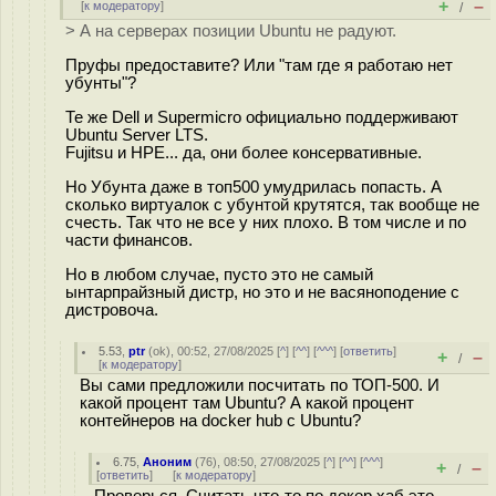
+
–
[
к модератору
]
/
> А на серверах позиции Ubuntu не радуют.
Пруфы предоставите? Или "там где я работаю нет
убунты"?
Те же Dell и Supermicro официально поддерживают
Ubuntu Server LTS.
Fujitsu и HPE... да, они более консервативные.
Но Убунта даже в топ500 умудрилась попасть. А
сколько виртуалок с убунтой крутятся, так вообще не
счесть. Так что не все у них плохо. В том числе и по
части финансов.
Но в любом случае, пусто это не самый
ынтарпрайзный дистр, но это и не васяноподение с
дистровоча.
5.53
,
ptr
(
ok
), 00:52, 27/08/2025 [
^
] [
^^
] [
^^^
] [
ответить
]
+
–
/
[
к модератору
]
Вы сами предложили посчитать по ТОП-500. И
какой процент там Ubuntu? А какой процент
контейнеров на docker hub с Ubuntu?
6.75
,
Аноним
(
76
), 08:50, 27/08/2025 [
^
] [
^^
] [
^^^
]
+
–
/
[
ответить
]
[
к модератору
]