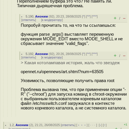
Переполнением буфера это что? Не память ли.
Типичная дыряшечная проблема.
5.190
,
Аноним
(
92
), 20:23, 28/08/2025 [
^
] [
^^
] [
^^^
]
+
–
/
[
ответить
]
[
к модератору
]
Попробуй прочитать то, на что ты ссылаешься:
функция parse_args() выставляет переменную
окружения MODE_EDIT вместо MODE_SHELL и не
сбрасывает значение "valid_flags".
5.192
,
Аноним
(
92
), 20:26, 28/08/2025 [
^
] [
^^
] [
^^^
]
+
–
/
[
ответить
]
[
к модератору
]
> Какая котолампавая история, жаль что звездеж
opennet.ru/opennews/art.shtml?num=63505
Уязвимость, позволяющие получить права root
Проблема вызвана тем, что при применении опции "-
R" ("--chroot") для запуска команд в chroot-окружении
с выбранным пользователем корневым каталогом
файл /etc/nsswitch.conf загружался в контексте
нового корневого каталога, а не системного каталога.
+1
1.2
,
Аноним
(
2
), 21:21, 26/08/2025 [
ответить
] [
﹢﹢﹢
] [
· · ·
]
[
↓
] [
↑
]
+
–