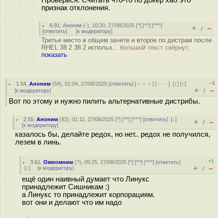
Проверься. Считать что-то по докер хаб это
признак отклонения.
6.91
,
Аноним
(
-
), 10:20, 27/08/2025 [
^
] [
^^
] [
^^^
]
+
–
/
[
ответить
]
[
к модератору
]
Третье место в общем зачете и второе по дистрам после
RHEL 38 2 38 2 использ...
большой текст свёрнут,
показать
–1
1.54
,
Аноним
(
54
), 01:04, 27/08/2025 [
ответить
] [
﹢﹢﹢
] [
· · ·
]
[
↓
] [
↑
]
+
–
[
к модератору
]
/
Вот по этому и нужно пилить альтернативные дистрибы.
2.55
,
Аноним
(
92
), 01:11, 27/08/2025 [
^
] [
^^
] [
^^^
] [
ответить
]
[
↓
]
+
–
/
[
к модератору
]
казалось бы, делайте редох, но нет.. редох не получился,
лезем в линь.
+1
3.61
,
Омномним
(
?
), 05:25, 27/08/2025 [
^
] [
^^
] [
^^^
] [
ответить
]
+
–
[
↓
] [
к модератору
]
/
ещё один наивный думает что Линукс
принадлежит Сишникам :)
а Линукс то принадлежит корпорациям.
вот они и делают что им надо