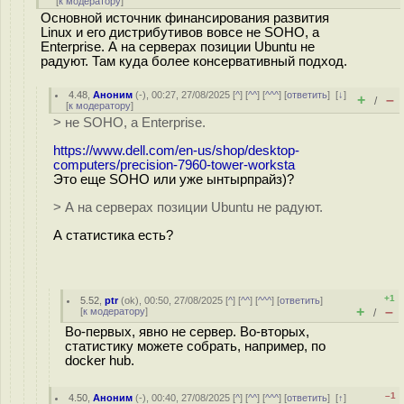
[
к модератору
]
Основной источник финансирования развития
Linux и его дистрибутивов вовсе не SOHO, а
Enterprise. А на серверах позиции Ubuntu не
радуют. Там куда более консервативный подход.
4.48
,
Аноним
(
-
), 00:27, 27/08/2025 [
^
] [
^^
] [
^^^
] [
ответить
]
[
↓
]
+
–
/
[
к модератору
]
> не SOHO, а Enterprise.
https://www.dell.com/en-us/shop/desktop-
computers/precision-7960-tower-worksta
Это еще SOHO или уже ынтырпрайз)?
> А на серверах позиции Ubuntu не радуют.
А статистика есть?
+1
5.52
,
ptr
(
ok
), 00:50, 27/08/2025 [
^
] [
^^
] [
^^^
] [
ответить
]
+
–
[
к модератору
]
/
Во-первых, явно не сервер. Во-вторых,
статистику можете собрать, например, по
docker hub.
–1
4.50
,
Аноним
(
-
), 00:40, 27/08/2025 [
^
] [
^^
] [
^^^
] [
ответить
]
[
↑
]