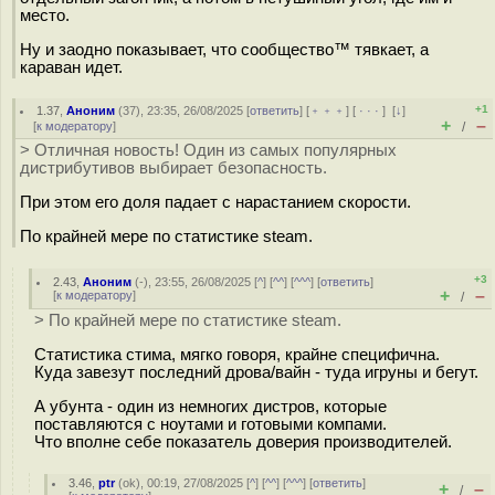
место.
Ну и заодно показывает, что сообщество™ тявкает, а
караван идет.
+1
1.37
,
Аноним
(
37
), 23:35, 26/08/2025 [
ответить
] [
﹢﹢﹢
] [
· · ·
]
[
↓
]
+
–
[
к модератору
]
/
> Отличная новость! Один из самых популярных
дистрибутивов выбирает безопасность.
При этом его доля падает с нарастанием скорости.
По крайней мере по статистике steam.
+3
2.43
,
Аноним
(
-
), 23:55, 26/08/2025 [
^
] [
^^
] [
^^^
] [
ответить
]
+
–
[
к модератору
]
/
> По крайней мере по статистике steam.
Статистика стима, мягко говоря, крайне специфична.
Куда завезут последний дрова/вайн - туда игруны и бегут.
А убунта - один из немногих дистров, которые
поставляются с ноутами и готовыми компами.
Что вполне себе показатель доверия производителей.
3.46
,
ptr
(
ok
), 00:19, 27/08/2025 [
^
] [
^^
] [
^^^
] [
ответить
]
+
–
/