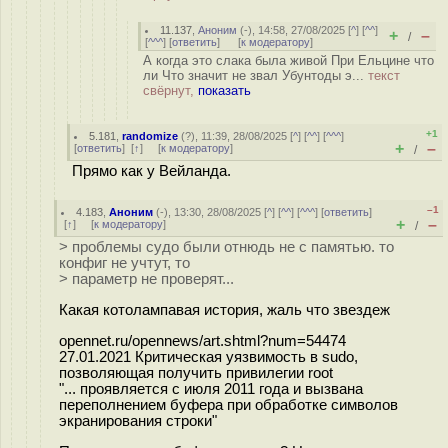
11.137
,
Аноним
(
-
), 14:58, 27/08/2025 [
^
] [
^^
]
+
–
/
[
^^^
] [
ответить
]
[
к модератору
]
А когда это слака была живой При Ельцине что
ли Что значит не звал Убунтоды э...
текст
свёрнут,
показать
+1
5.181
,
randomize
(
?
), 11:39, 28/08/2025 [
^
] [
^^
] [
^^^
]
+
–
[
ответить
]
[
↑
] [
к модератору
]
/
Прямо как у Вейланда.
–1
4.183
,
Аноним
(
-
), 13:30, 28/08/2025 [
^
] [
^^
] [
^^^
] [
ответить
]
+
–
[
↑
] [
к модератору
]
/
> проблемы судо были отнюдь не с памятью. то
конфиг не учтут, то
> параметр не проверят...
Какая котолампавая история, жаль что звездеж
opennet.ru/opennews/art.shtml?num=54474
27.01.2021 Критическая уязвимость в sudo,
позволяющая получить привилегии root
"... проявляется с июля 2011 года и вызвана
переполнением буфера при обработке символов
экранирования строки"