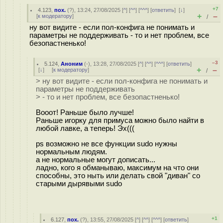
+7
4.123
,
пох.
(
?
), 13:24, 27/08/2025 [
^
] [
^^
] [
^^^
] [
ответить
]
[
↓
]
+
–
[
к модератору
]
/
ну вот видите - если пол-конфига не понимать и
параметры не поддерживать - то и нет проблем, все
безопастненько!
–3
5.124
,
Аноним
(
-
), 13:28, 27/08/2025 [
^
] [
^^
] [
^^^
] [
ответить
]
+
–
[
↓
] [
к модератору
]
/
> ну вот видите - если пол-конфига не понимать и
параметры не поддерживать
> - то и нет проблем, все безопастненько!
Вооот! Раньше было лучше!
Раньше игорку для примуса можно было найти в
любой лавке, а теперь! Эх(((
ps возможно не все функции sudo нужны
нормальным людям.
а не нормальные могут дописать...
ладно, кого я обманываю, максимум на что они
способны, это ныть или делать свой "диван" со
старыми дырявыми sudo
+1
6.127
,
пох.
(
?
), 13:55, 27/08/2025 [
^
] [
^^
] [
^^^
] [
ответить
]