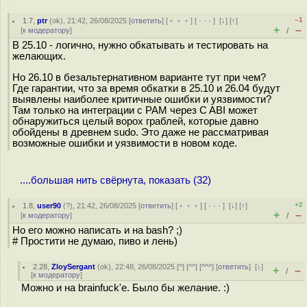
–1
1.7
,
ptr
(
ok
), 21:42, 26/08/2025 [
ответить
] [
﹢﹢﹢
] [
· · ·
]
[
↓
] [
↑
]
+
–
[
к модератору
]
/
В 25.10 - логично, нужно обкатывать и тестировать на
желающих.
Но 26.10 в безальтернативном варианте тут при чем?
Где гарантии, что за время обкатки в 25.10 и 26.04 будут
выявлены наиболее критичные ошибки и уязвимости?
Там только на интеграции с PAM через C ABI может
обнаружиться целый ворох граблей, которые давно
обойдены в древнем sudo. Это даже не рассматривая
возможные ошибки и уязвимости в новом коде.
....большая нить свёрнута, показать (32)
+2
1.8
,
user90
(
?
), 21:42, 26/08/2025 [
ответить
] [
﹢﹢﹢
] [
· · ·
]
[
↓
] [
↑
]
+
–
[
к модератору
]
/
Но его можно написать и на bash? ;)
# Простити не думаю, пиво и лень)
2.28
,
ZloySergant
(
ok
), 22:48, 26/08/2025 [
^
] [
^^
] [
^^^
] [
ответить
]
[
↓
]
+
–
/
[
к модератору
]
Можно и на brainfuck'е. Было бы желание. :)