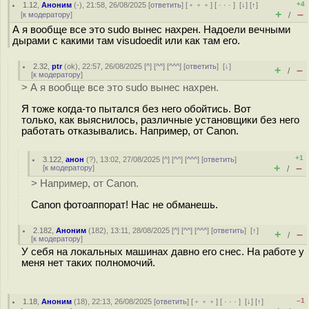
+4
1.12
,
Аноним
(
-
), 21:58, 26/08/2025 [
ответить
] [
﹢﹢﹢
] [
· · ·
]
[
↓
] [
↑
]
+
–
[
к модератору
]
/
А я вообще все это sudo вынес нахрен. Надоели вечными
дырами с какими там visudoedit или как там его.
2.32
,
ptr
(
ok
), 22:57, 26/08/2025 [
^
] [
^^
] [
^^^
] [
ответить
]
[
↓
]
+
–
/
[
к модератору
]
> А я вообще все это sudo вынес нахрен.
Я тоже когда-то пытался без него обойтись. Вот
только, как выяснилось, различные установщики без него
работать отказывались. Например, от Canon.
+1
3.122
,
анон
(
?
), 13:02, 27/08/2025 [
^
] [
^^
] [
^^^
] [
ответить
]
+
–
[
к модератору
]
/
> Например, от Canon.
Canon фотоаппорат! Нас не обманешь.
2.182
,
Аноним
(
182
), 13:11, 28/08/2025 [
^
] [
^^
] [
^^^
] [
ответить
]
[
↑
]
+
–
/
[
к модератору
]
У себя на локальных машинах давно его снес. На работе у
меня нет таких полномочий.
–1
1.18
,
Аноним
(
18
), 22:13, 26/08/2025 [
ответить
] [
﹢﹢﹢
] [
· · ·
]
[
↓
] [
↑
]