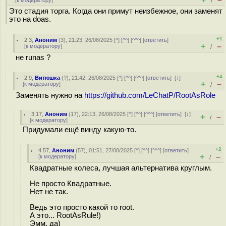
[
к модератору
]
/
Это стадия торга. Когда они примут неизбежное, они заменят
это на doas.
+1
2.3
,
Аноним
(
3
), 21:23, 26/08/2025 [
^
] [
^^
] [
^^^
] [
ответить
]
+
–
[
к модератору
]
/
не runas ?
+4
2.9
,
Витюшка
(
?
), 21:42, 26/08/2025 [
^
] [
^^
] [
^^^
] [
ответить
]
[
↓
]
+
–
[
к модератору
]
/
Заменять нужно на
https://github.com/LeChatP/RootAsRole
3.17
,
Аноним
(
17
), 22:13, 26/08/2025 [
^
] [
^^
] [
^^^
] [
ответить
]
[
↓
]
+
–
/
[
к модератору
]
Придумали ещё винду какую-то.
+2
4.57
,
Аноним
(
57
), 01:51, 27/08/2025 [
^
] [
^^
] [
^^^
] [
ответить
]
+
–
[
к модератору
]
/
Квадратные колеса, лучшая альтернатива круглым.
Не просто Квадратные.
Нет не так.
Ведь это просто какой то root.
А это... RootAsRule!)
Эмм, да)