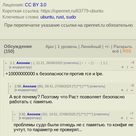
Лицензия:
CC BY 3.0
Короткая ссылка: https://opennet.ru/63779-ubuntu
Ключевые слова:
ubuntu
,
rust
,
sudo
При перепечатке указание ссылки на opennet.ru обязательно
Обсуждение
Ajax
|
1 уровень
|
Линейный
|
+/-
|
Раскрыть
(150)
всё
|
RSS
–3
1.1
,
Аноним
(
-
), 21:21, 26/08/2025 [
ответить
] [
﹢﹢﹢
] [
· · ·
]
[
↓
]
+
–
[
к модератору
]
/
+10000000000 к безопасности против rce и lpe.
–5
2.88
,
Аноним
(
88
), 09:41, 27/08/2025 [
^
] [
^^
] [
^^^
] [
ответить
]
+
–
[
к модератору
]
/
А всё почему? Поэтому что Раст позволяет безопасно
работать с памятью.
+7
3.92
,
Аноним
(
92
), 10:51, 27/08/2025 [
^
] [
^^
] [
^^^
] [
ответить
]
+
–
[
к модератору
]
/
проблемы судо были отнюдь не с памятью. то конфиг не
учтут, то параметр не проверят...