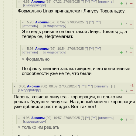
4.66
,
Аноним
(
38
), 07:22, 27/08/2025 [
^
] [
^^
] [
^^^
] [
ответить
]
+
–
/
[
к модератору
]
Формально Linux принадлежит Линусу Торвальдсу.
5.70
,
Аноним
(
57
), 07:47, 27/08/2025 [
^
] [
^^
] [
^^^
]
+
–
/
[
ответить
]
[
к модератору
]
Это ведь раньше он был такой Линус Товальдс, а
теперь он, Нефтемагнат.
+1
5.93
,
Аноним
(
92
), 10:54, 27/08/2025 [
^
] [
^^
] [
^^^
]
+
–
[
ответить
]
[
к модератору
]
/
> Формально
По факту пингвин заплыл жиром, и его когнитивные
способности уже не те, что были.
–1
3.80
,
Аноним
(
80
), 08:59, 27/08/2025 [
^
] [
^^
] [
^^^
] [
ответить
]
[
↑
]
+
–
[
к модератору
]
/
Парень, хозяева линукса - корпорации, и только им
решать будущее линукса. На данный момент корпорации
уже добавили раст в ядро. Вот так вот!
4.95
,
Аноним
(
92
), 10:57, 27/08/2025 [
^
] [
^^
] [
^^^
] [
ответить
]
+
–
/
[
к модератору
]
> только им решать