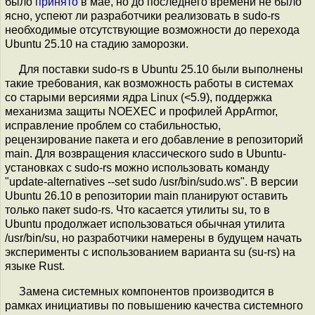
было
принято
в мае, но до последнего времени не было
ясно, успеют ли разработчики реализовать в sudo-rs
необходимые отсутствующие возможности до перехода
Ubuntu 25.10 на стадию заморозки.
Для поставки sudo-rs в Ubuntu 25.10 были выполнены
такие требования, как возможность работы в системах
со старыми версиями ядра Linux (<5.9), поддержка
механизма защиты NOEXEC и профилей AppArmor,
исправление проблем со стабильностью,
рецензирование пакета и его добавление в репозиторий
main. Для возвращения классического sudo в Ubuntu-
установках c sudo-rs можно использовать команду
"update-alternatives --set sudo /usr/bin/sudo.ws". В версии
Ubuntu 26.10 в репозитории main планируют оставить
только пакет sudo-rs. Что касается утилиты su, то в
Ubuntu продолжает использоваться обычная утилита
/usr/bin/su, но разработчики намерены в будущем начать
эксперименты с использованием варианта su (su-rs) на
языке Rust.
Замена системных компонентов производится в
рамках инициативы по повышению качества системного