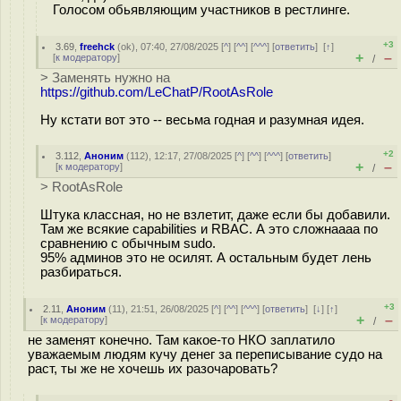
Голосом обьявляющим участников в рестлинге.
+3
3.69
,
freehck
(
ok
), 07:40, 27/08/2025 [
^
] [
^^
] [
^^^
] [
ответить
]
[
↑
]
+
–
[
к модератору
]
/
> Заменять нужно на
https://github.com/LeChatP/RootAsRole
Ну кстати вот это -- весьма годная и разумная идея.
+2
3.112
,
Аноним
(
112
), 12:17, 27/08/2025 [
^
] [
^^
] [
^^^
] [
ответить
]
+
–
[
к модератору
]
/
> RootAsRole
Штука классная, но не взлетит, даже если бы добавили.
Там же всякие capabilities и RBAC. А это сложнаааа по
сравнению с обычным sudo.
95% админов это не осилят. А остальным будет лень
разбираться.
+3
2.11
,
Аноним
(
11
), 21:51, 26/08/2025 [
^
] [
^^
] [
^^^
] [
ответить
]
[
↓
] [
↑
]
+
–
[
к модератору
]
/
не заменят конечно. Там какое-то НКО заплатило
уважаемым людям кучу денег за переписывание судо на
раст, ты же не хочешь их разочаровать?