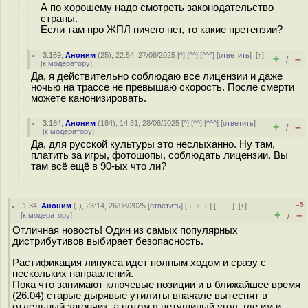
А по хорошему надо смотреть законодательство
страны.
Если там про ЖПЛ ничего нет, то какие претензии?
3.169
,
Аноним
(
25
), 22:54, 27/08/2025 [
^
] [
^^
] [
^^^
] [
ответить
]
[
↑
]
+
–
/
[
к модератору
]
Да, я действительно соблюдаю все лицензии и даже
ночью на трассе не превышаю скорость. После смерти
можете канонизировать.
3.184
,
Аноним
(
184
), 14:31, 28/08/2025 [
^
] [
^^
] [
^^^
] [
ответить
]
+
–
/
[
к модератору
]
Да, для русской культуры это неслыханно. Ну там,
платить за игры, фотошопы, соблюдать лицензии. Вы
там всё ещё в 90-ых что ли?
–5
1.34
,
Аноним
(
-
), 23:14, 26/08/2025 [
ответить
] [
﹢﹢﹢
] [
· · ·
]
[
↑
]
+
–
[
к модератору
]
/
Отличная новость! Один из самых популярных
дистрибутивов выбирает безопасность.
Растификация линукса идет полным ходом и сразу с
нескольких направлений.
Пока что занимают ключевые позиции и в ближайшее время
(26.04) старые дырявые утилиты вначале вытеснят в
отдельный загончик, а потом в пeтyшиный угол, где им и