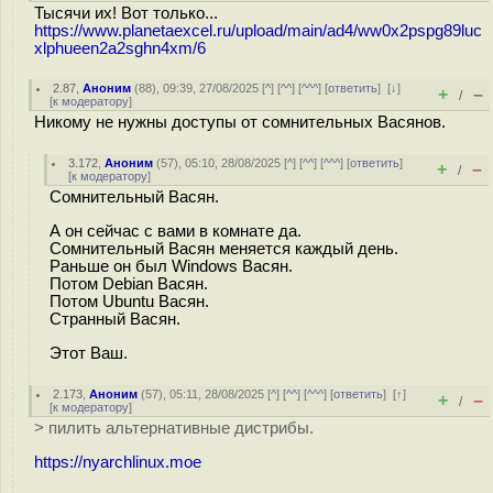
Тысячи их! Вот только...
https://www.planetaexcel.ru/upload/main/ad4/ww0x2pspg89luc
xlphueen2a2sghn4xm/6
2.87
,
Аноним
(
88
), 09:39, 27/08/2025 [
^
] [
^^
] [
^^^
] [
ответить
]
[
↓
]
+
–
/
[
к модератору
]
Никому не нужны доступы от сомнительных Васянов.
3.172
,
Аноним
(
57
), 05:10, 28/08/2025 [
^
] [
^^
] [
^^^
] [
ответить
]
+
–
/
[
к модератору
]
Сомнительный Васян.
А он сейчас с вами в комнате да.
Сомнительный Васян меняется каждый день.
Раньше он был Windows Васян.
Потом Debian Васян.
Потом Ubuntu Васян.
Странный Васян.
Этот Ваш.
2.173
,
Аноним
(
57
), 05:11, 28/08/2025 [
^
] [
^^
] [
^^^
] [
ответить
]
[
↑
]
+
–
/
[
к модератору
]
> пилить альтернативные дистрибы.
https://nyarchlinux.moe