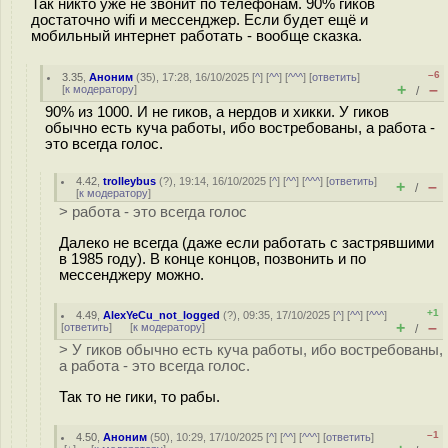
Так никто уже не звонит по телефонам. 90% гиков
достаточно wifi и мессенджер. Если будет ещё и
мобильный интернет работать - вообще сказка.
–6
3.35
,
Аноним
(
35
), 17:28, 16/10/2025 [
^
] [
^^
] [
^^^
] [
ответить
]
+
–
[
к модератору
]
/
90% из 1000. И не гиков, а нердов и хикки. У гиков
обычно есть куча работы, ибо востребованы, а работа -
это всегда голос.
4.42
,
trolleybus
(
?
), 19:14, 16/10/2025 [
^
] [
^^
] [
^^^
] [
ответить
]
+
–
/
[
к модератору
]
> работа - это всегда голос
Далеко не всегда (даже если работать с застрявшими
в 1985 году). В конце концов, позвонить и по
мессенджеру можно.
+1
4.49
,
AlexYeCu_not_logged
(
?
), 09:35, 17/10/2025 [
^
] [
^^
] [
^^^
]
+
–
[
ответить
]
[
к модератору
]
/
> У гиков обычно есть куча работы, ибо востребованы,
а работа - это всегда голос.
Так то не гики, то рабы.
–1
4.50
,
Аноним
(
50
), 10:29, 17/10/2025 [
^
] [
^^
] [
^^^
] [
ответить
]