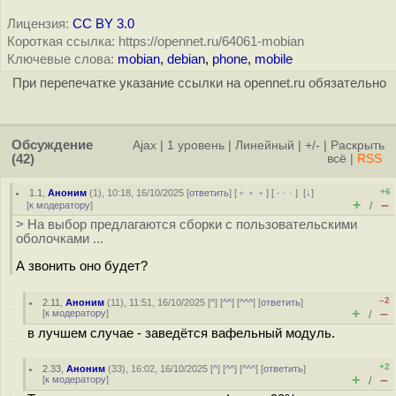
Лицензия:
CC BY 3.0
Короткая ссылка: https://opennet.ru/64061-mobian
Ключевые слова:
mobian
,
debian
,
phone
,
mobile
При перепечатке указание ссылки на opennet.ru обязательно
Обсуждение
Ajax
|
1 уровень
|
Линейный
|
+/-
|
Раскрыть
(42)
всё
|
RSS
+6
1.1
,
Аноним
(
1
), 10:18, 16/10/2025 [
ответить
] [
﹢﹢﹢
] [
· · ·
]
[
↓
]
+
–
[
к модератору
]
/
> На выбор предлагаются сборки с пользовательскими
оболочками ...
А звонить оно будет?
–2
2.11
,
Аноним
(
11
), 11:51, 16/10/2025 [
^
] [
^^
] [
^^^
] [
ответить
]
+
–
[
к модератору
]
/
в лучшем случае - заведётся вафельный модуль.
+2
2.33
,
Аноним
(
33
), 16:02, 16/10/2025 [
^
] [
^^
] [
^^^
] [
ответить
]
+
–
[
к модератору
]
/