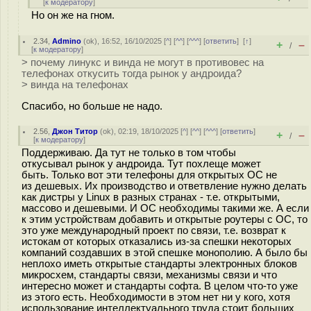
[
к модератору
]
Но он же на гном.
2.34
,
Admino
(
ok
), 16:52, 16/10/2025 [
^
] [
^^
] [
^^^
] [
ответить
]
[
↑
]
+
–
/
[
к модератору
]
> почему линукс и винда не могут в противовес на
телефонах откусить тогда рынок у андроида?
> винда на телефонах
Спасибо, но больше не надо.
2.56
,
Джон Титор
(
ok
), 02:19, 18/10/2025 [
^
] [
^^
] [
^^^
] [
ответить
]
+
–
/
[
к модератору
]
Поддерживаю. Да тут не только в том чтобы
откусывал рынок у андроида. Тут похлеще может
быть. Только вот эти телефоны для открытых ОС не
из дешевых. Их производство и ответвление нужно делать
как дистры у Linux в разных странах - т.е. открытыми,
массово и дешевыми. И ОС необходимы такими же. А если
к этим устройствам добавить и открытые роутеры с ОС, то
это уже международный проект по связи, т.е. возврат к
истокам от которых отказались из-за спешки некоторых
компаний создавших в этой спешке монополию. А было бы
неплохо иметь открытые стандарты электронных блоков
микросхем, стандарты связи, механизмы связи и что
интересно может и стандарты софта. В целом что-то уже
из этого есть. Необходимости в этом нет ни у кого, хотя
использование интеллектуального труда стоит больших