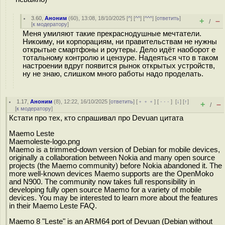
3.60
,
Аноним
(
60
), 13:08, 18/10/2025 [
^
] [
^^
] [
^^^
] [
ответить
]
+
–
/
[
к модератору
]
Меня умиляют такие прекраснодушные мечтатели.
Никоиму, ни корпорациям, ни правительствам не нужны
открытые смартфоны и роутеры. Дело идёт наоборот е
тотальному контролю и цензуре. Надеяться что в таком
настроении вдруг появится рынок открытых устройств,
ну не знаю, слишком много работы надо проделать.
1.17
,
Аноним
(
8
), 12:22, 16/10/2025 [
ответить
] [
﹢﹢﹢
] [
· · ·
]
[
↓
] [
↑
]
+
–
/
[
к модератору
]
Кстати про тех, кто спрашивал про Devuan цитата
Maemo Leste
Maemoleste-logo.png
Maemo is a trimmed-down version of Debian for mobile devices,
originally a collaboration between Nokia and many open source
projects (the Maemo community) before Nokia abandoned it. The
more well-known devices Maemo supports are the OpenMoko
and N900. The community now takes full responsibility in
developing fully open source Maemo for a variety of mobile
devices. You may be interested to learn more about the features
in their Maemo Leste FAQ.
Maemo 8 "Leste" is an ARM64 port of Devuan (Debian without