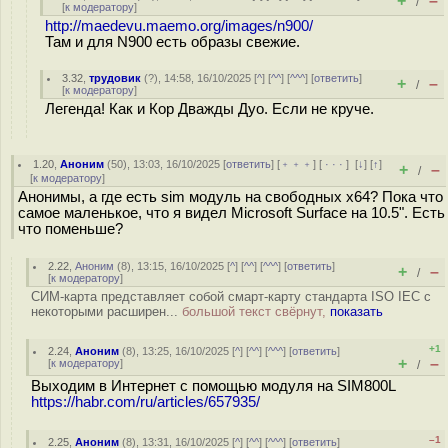
+
–
/
[
к модератору
]
http://maedevu.maemo.org/images/n900/
Там и для N900 есть образы свежие.
3.32
,
трудовик
(
?
), 14:58, 16/10/2025 [
^
] [
^^
] [
^^^
] [
ответить
]
+
–
/
[
к модератору
]
Легенда! Как и Кор Дважды Дуо. Если не круче.
1.20
,
Аноним
(
50
), 13:03, 16/10/2025 [
ответить
] [
﹢﹢﹢
] [
· · ·
]
[
↓
] [
↑
]
+
–
/
[
к модератору
]
Анонимы, а где есть sim модуль на свободных x64? Пока что
самое маленькое, что я видел Microsoft Surface на 10.5". Есть
что поменьше?
2.22
,
Аноним
(
8
), 13:15, 16/10/2025 [
^
] [
^^
] [
^^^
] [
ответить
]
+
–
/
[
к модератору
]
СИМ-карта представляет собой смарт-карту стандарта ISO IEC с
некоторыми расширен...
большой текст свёрнут,
показать
+1
2.24
,
Аноним
(
8
), 13:25, 16/10/2025 [
^
] [
^^
] [
^^^
] [
ответить
]
+
–
[
к модератору
]
/
Выходим в Интернет с помощью модуля на SIM800L
https://habr.com/ru/articles/657935/
–1
2.25
,
Аноним
(
8
), 13:31, 16/10/2025 [
^
] [
^^
] [
^^^
] [
ответить
]