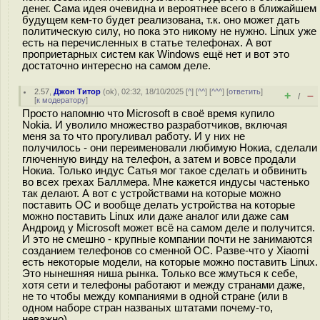
денег. Сама идея очевидна и вероятнее всего в ближайшем
будущем кем-то будет реализована, т.к. оно может дать
политическую силу, но пока это никому не нужно. Linux уже
есть на перечисленных в статье телефонах. А вот
проприетарных систем как Windows ещё нет и вот это
достаточно интересно на самом деле.
2.57
,
Джон Титор
(
ok
), 02:32, 18/10/2025 [
^
] [
^^
] [
^^^
] [
ответить
]
+
–
/
[
к модератору
]
Просто напомню что Microsoft в своё время купило
Nokia. И уволило множество разработчиков, включая
меня за то что прогуливал работу. И у них не
получилось - они переименовали любимую Нокиа, сделали
глюченную винду на телефон, а затем и вовсе продали
Нокиа. Только индус Сатья мог такое сделать и обвинить
во всех грехах Баллмера. Мне кажется индусы частенько
так делают. А вот с устройствами на которые можно
поставить ОС и вообще делать устройства на которые
можно поставить Linux или даже аналог или даже сам
Андроид у Microsoft может всё на самом деле и получится.
И это не смешно - крупные компании почти не занимаются
созданием телефонов со сменной ОС. Разве-что у Xiaomi
есть некоторые модели, на которые можно поставить Linux.
Это нынешняя ниша рынка. Только все жмуться к себе,
хотя сети и телефоны работают и между странами даже,
не то чтобы между компаниями в одной стране (или в
одном наборе стран названых штатами почему-то,
неважно)