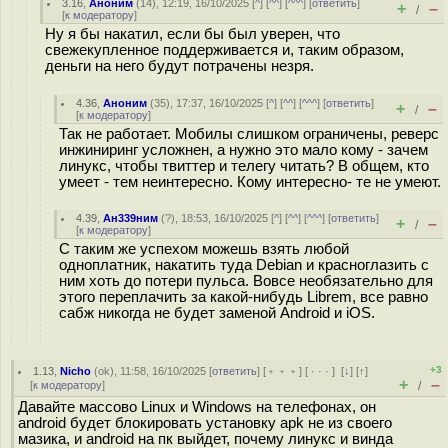
3.16
,
Аноним
(
14
), 12:19, 16/10/2025 [
^
] [
^^
] [
^^^
] [
ответить
]
+
–
/
[
к модератору
]
Ну я бы накатил, если бы был уверен, что
свежекупленное поддерживается и, таким образом,
деньги на него будут потрачены незря.
4.36
,
Аноним
(
35
), 17:37, 16/10/2025 [
^
] [
^^
] [
^^^
] [
ответить
]
+
–
/
[
к модератору
]
Так не работает. Мобилы слишком ограничены, реверс
инжиниринг усложнен, а нужно это мало кому - зачем
линукс, чтобы твиттер и телегу читать? В общем, кто
умеет - тем неинтересно. Кому интересно- те не умеют.
4.39
,
Ан339ним
(
?
), 18:53, 16/10/2025 [
^
] [
^^
] [
^^^
] [
ответить
]
+
–
/
[
к модератору
]
С таким же успехом можешь взять любой
одноплатник, накатить туда Debian и красноглазить с
ним хоть до потери пульса. Вовсе необязательно для
этого переплачить за какой-нибудь Librem, все равно
сабж никогда не будет заменой Android и iOS.
+3
1.13
,
Nicho
(
ok
), 11:58, 16/10/2025 [
ответить
] [
﹢﹢﹢
] [
· · ·
]
[
↓
] [
↑
]
+
–
[
к модератору
]
/
Давайте массово Linux и Windows на телефонах, он
android будет блокировать установку apk не из своего
мазика, и android на пк выйдет, почему линукс и винда