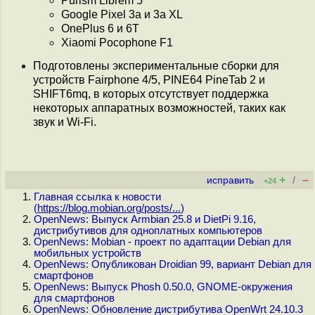
Purism Librem 5
Google Pixel 3a и 3a XL
OnePlus 6 и 6T
Xiaomi Pocophone F1
Подготовлены экспериментальные сборки для
устройств Fairphone 4/5, PINE64 PineTab 2 и
SHIFT6mq, в которых отсутствует поддержка
некоторых аппаратных возможностей, таких как
звук и Wi-Fi.
+
–
исправить
/
+24
Главная ссылка к новости
(
https://blog.mobian.org/posts/...
)
OpenNews: Выпуск Armbian 25.8 и DietPi 9.16,
дистрибутивов для одноплатных компьютеров
OpenNews: Mobian - проект по адаптации Debian для
мобильных устройств
OpenNews: Опубликован Droidian 99, вариант Debian для
смартфонов
OpenNews: Выпуск Phosh 0.50.0, GNOME-окружения
для смартфонов
OpenNews: Обновление дистрибутива OpenWrt 24.10.3