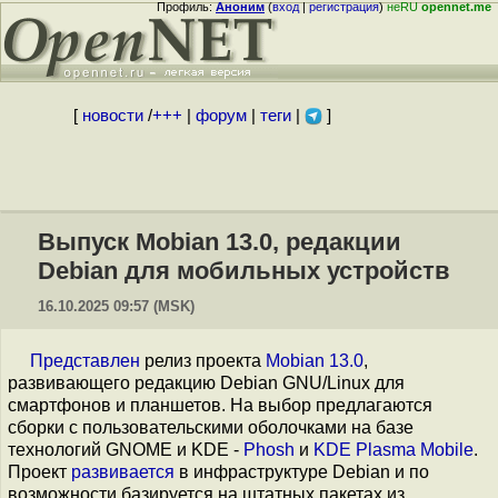
Профиль:
Аноним
(
вход
|
регистрация
)
неRU
opennet.me
[
новости
/
+++
|
форум
|
теги
|
]
Выпуск Mobian 13.0, редакции
Debian для мобильных устройств
16.10.2025 09:57 (MSK)
Представлен
релиз проекта
Mobian 13.0
,
развивающего редакцию Debian GNU/Linux для
смартфонов и планшетов. На выбор предлагаются
сборки с пользовательскими оболочками на базе
технологий GNOME и KDE -
Phosh
и
KDE Plasma Mobile
.
Проект
развивается
в инфраструктуре Debian и по
возможности базируется на штатных пакетах из