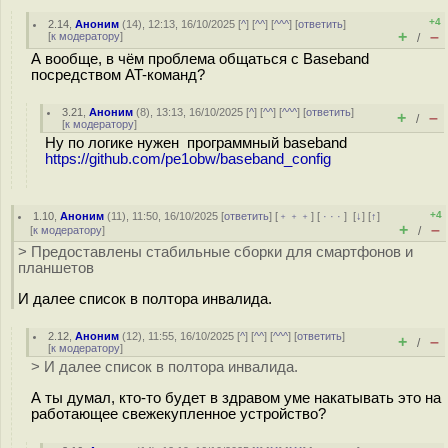
+4
2.14
,
Аноним
(
14
), 12:13, 16/10/2025 [
^
] [
^^
] [
^^^
] [
ответить
]
+
–
[
к модератору
]
/
А вообще, в чём проблема общаться с Baseband
посредством AT-команд?
3.21
,
Аноним
(
8
), 13:13, 16/10/2025 [
^
] [
^^
] [
^^^
] [
ответить
]
+
–
/
[
к модератору
]
Ну по логике нужен программный baseband
https://github.com/pe1obw/baseband_config
+4
1.10
,
Аноним
(
11
), 11:50, 16/10/2025 [
ответить
] [
﹢﹢﹢
] [
· · ·
]
[
↓
] [
↑
]
+
–
[
к модератору
]
/
> Предоставлены стабильные сборки для смартфонов и
планшетов
И далее список в полтора инвалида.
2.12
,
Аноним
(
12
), 11:55, 16/10/2025 [
^
] [
^^
] [
^^^
] [
ответить
]
+
–
/
[
к модератору
]
> И далее список в полтора инвалида.
А ты думал, кто-то будет в здравом уме накатывать это на
работающее свежекупленное устройство?