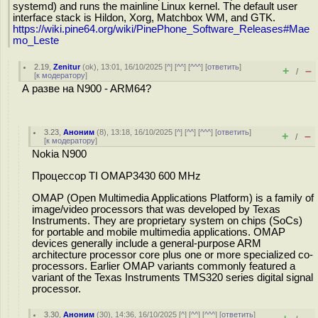
systemd) and runs the mainline Linux kernel. The default user
interface stack is Hildon, Xorg, Matchbox WM, and GTK.
https://wiki.pine64.org/wiki/PinePhone_Software_Releases#Mae
mo_Leste
2.19
,
Zenitur
(
ok
), 13:01, 16/10/2025 [
^
] [
^^
] [
^^^
] [
ответить
]
+
–
/
[
к модератору
]
А разве на N900 - ARM64?
3.23
,
Аноним
(
8
), 13:18, 16/10/2025 [
^
] [
^^
] [
^^^
] [
ответить
]
+
–
/
[
к модератору
]
Nokia N900
Процессор TI OMAP3430 600 MHz
OMAP (Open Multimedia Applications Platform) is a family of
image/video processors that was developed by Texas
Instruments. They are proprietary system on chips (SoCs)
for portable and mobile multimedia applications. OMAP
devices generally include a general-purpose ARM
architecture processor core plus one or more specialized co-
processors. Earlier OMAP variants commonly featured a
variant of the Texas Instruments TMS320 series digital signal
processor.
3.30
,
Аноним
(
30
), 14:36, 16/10/2025 [
^
] [
^^
] [
^^^
] [
ответить
]