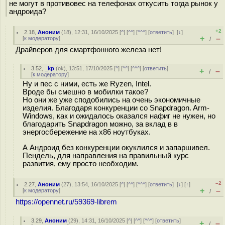
не могут в противовес на телефонах откусить тогда рынок у
андроида?
+2
2.18
,
Аноним
(
18
), 12:31, 16/10/2025 [
^
] [
^^
] [
^^^
] [
ответить
]
[
↓
]
+
–
[
к модератору
]
/
Драйверов для смартфонного железа нет!
3.52
,
_kp
(
ok
), 13:51, 17/10/2025 [
^
] [
^^
] [
^^^
] [
ответить
]
+
–
/
[
к модератору
]
Ну и пес с ними, есть же Ryzen, Intel.
Вроде бы смешно в мобилки такое?
Но они же уже сподобились на очень экономичные
изделия. Благодаря конкуренции со Snapdragon. Arm-
Windows, как и ожидалось оказался нафиг не нужен, но
благодарить Snapdragon можно, за вклад в в
энергосбережение на x86 ноутбуках.
А Андроид без конкуренции окуклился и запаршивел.
Пендель, для направления на правильный курс
развития, ему просто необходим.
–2
2.27
,
Аноним
(
27
), 13:54, 16/10/2025 [
^
] [
^^
] [
^^^
] [
ответить
]
[
↓
] [
↑
]
+
–
[
к модератору
]
/
https://opennet.ru/59369-librem
3.29
,
Аноним
(
29
), 14:31, 16/10/2025 [
^
] [
^^
] [
^^^
] [
ответить
]
+
–
/