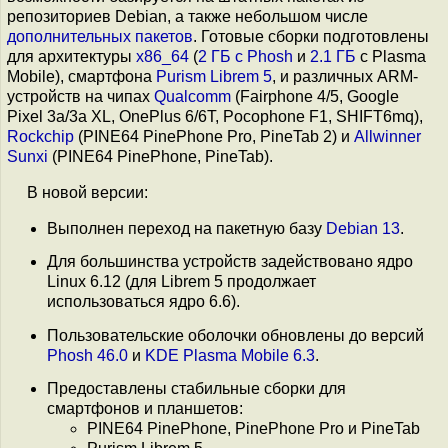
репозиториев Debian, а также небольшом числе
дополнительных пакетов
. Готовые сборки подготовлены
для архитектуры
x86_64
(
2 ГБ c Phosh
и
2.1 ГБ
c Plasma
Mobile), смартфона
Purism Librem 5
, и различных ARM-
устройств на чипах
Qualcomm
(Fairphone 4/5, Google
Pixel 3a/3a XL, OnePlus 6/6T, Pocophone F1, SHIFT6mq),
Rockchip
(PINE64 PinePhone Pro, PineTab 2) и
Allwinner
Sunxi
(PINE64 PinePhone, PineTab).
В новой версии:
Выполнен переход на пакетную базу
Debian 13
.
Для большинства устройств задействовано ядро
Linux 6.12 (для Librem 5 продолжает
использоваться ядро 6.6).
Пользовательские оболочки обновлены до версий
Phosh 46.0
и
KDE Plasma Mobile 6.3
.
Предоставлены стабильные сборки для
смартфонов и планшетов:
PINE64 PinePhone, PinePhone Pro и PineTab