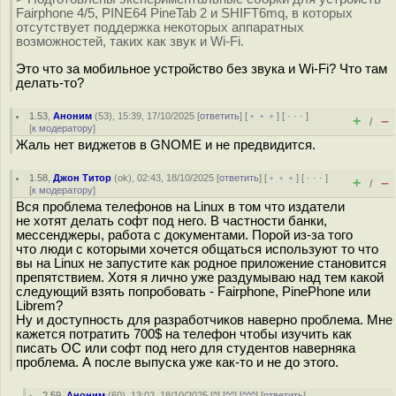
Fairphone 4/5, PINE64 PineTab 2 и SHIFT6mq, в которых
отсутствует поддержка некоторых аппаратных
возможностей, таких как звук и Wi-Fi.
Это что за мобильное устройство без звука и Wi-Fi? Что там
делать-то?
1.53
,
Аноним
(
53
), 15:39, 17/10/2025 [
ответить
] [
﹢﹢﹢
] [
· · ·
]
+
–
/
[
к модератору
]
Жаль нет виджетов в GNOME и не предвидится.
1.58
,
Джон Титор
(
ok
), 02:43, 18/10/2025 [
ответить
] [
﹢﹢﹢
] [
· · ·
]
+
–
/
[
к модератору
]
Вся проблема телефонов на Linux в том что издатели
не хотят делать софт под него. В частности банки,
мессенджеры, работа с документами. Порой из-за того
что люди с которыми хочется общаться используют то что
вы на Linux не запустите как родное приложение становится
препятствием. Хотя я лично уже раздумываю над тем какой
следующий взять попробовать - Fairphone, PinePhone или
Librem?
Ну и доступность для разработчиков наверно проблема. Мне
кажется потратить 700$ на телефон чтобы изучить как
писать ОС или софт под него для студентов наверняка
проблема. А после выпуска уже как-то и не до этого.
2.59
,
Аноним
(
60
), 13:02, 18/10/2025 [
^
] [
^^
] [
^^^
] [
ответить
]