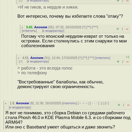
+
–
[
↓
] [
к модератору
]
/
>И не гиков, а нердов и хикки.
Вот интересно, почему вы избегаете слова "отаку"?
5.65
,
Аноним
(
65
), 07:32, 20/10/2025 [
^
] [
^^
] [
^^^
]
+
–
/
[
ответить
]
[
к модератору
]
Потому что японский нердизм-изврат от только на
островах. Если столкнулись с этим снаружи то мои
соболезнования
+1
4.51
,
Аноним
(
51
), 12:44, 17/10/2025 [
^
] [
^^
] [
^^^
] [
ответить
]
+
–
[
↑
] [
к модератору
]
/
> работа - это всегда голос
> по телефону
"Востребованные" балаболы, как обычно,
демонстрируют свою ограниченность.
1.8
,
Аноним
(
8
), 11:30, 16/10/2025 [
ответить
] [
﹢﹢﹢
] [
· · ·
]
[
↓
] [
↑
]
+
–
/
[
к модератору
]
Я вот не понимаю, это сборка Debian со средами рабочего
стола Phosh 46.0 и KDE Plasma Mobile 6.3. и со сборками под
ARM64?
Или оно с Baseband умеет общаться и даже звонить?