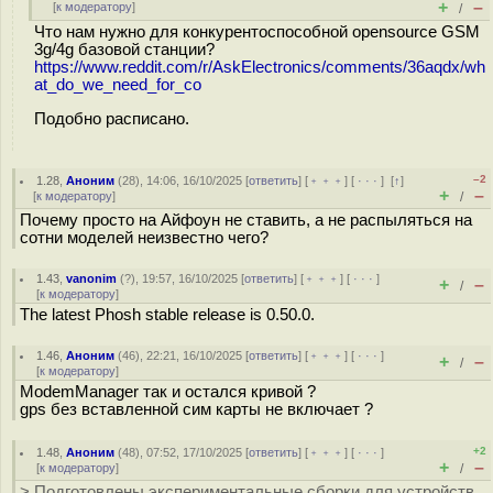
+
–
[
к модератору
]
/
Что нам нужно для конкурентоспособной opensource GSM
3g/4g базовой станции?
https://www.reddit.com/r/AskElectronics/comments/36aqdx/wh
at_do_we_need_for_co
Подобно расписано.
–2
1.28
,
Аноним
(
28
), 14:06, 16/10/2025 [
ответить
] [
﹢﹢﹢
] [
· · ·
]
[
↑
]
+
–
[
к модератору
]
/
Почему просто на Айфоун не ставить, а не распыляться на
сотни моделей неизвестно чего?
1.43
,
vanonim
(
?
), 19:57, 16/10/2025 [
ответить
] [
﹢﹢﹢
] [
· · ·
]
+
–
/
[
к модератору
]
The latest Phosh stable release is 0.50.0.
1.46
,
Аноним
(
46
), 22:21, 16/10/2025 [
ответить
] [
﹢﹢﹢
] [
· · ·
]
+
–
/
[
к модератору
]
ModemManager так и остался кривой ?
gps без вставленной сим карты не включает ?
+2
1.48
,
Аноним
(
48
), 07:52, 17/10/2025 [
ответить
] [
﹢﹢﹢
] [
· · ·
]
+
–
[
к модератору
]
/
> Подготовлены экспериментальные сборки для устройств