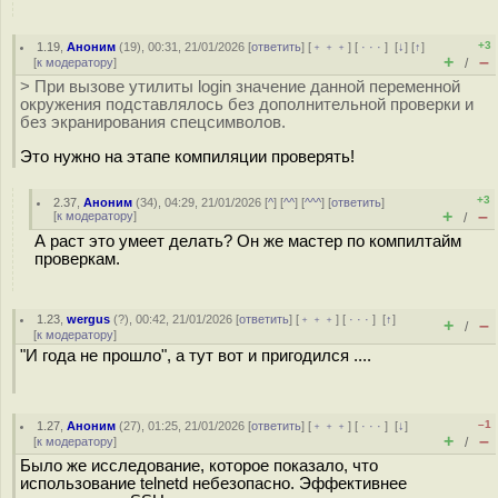
+3
1.19
,
Аноним
(
19
), 00:31, 21/01/2026 [
ответить
] [
﹢﹢﹢
] [
· · ·
]
[
↓
] [
↑
]
+
–
[
к модератору
]
/
> При вызове утилиты login значение данной переменной
окружения подставлялось без дополнительной проверки и
без экранирования спецсимволов.
Это нужно на этапе компиляции проверять!
+3
2.37
,
Аноним
(
34
), 04:29, 21/01/2026 [
^
] [
^^
] [
^^^
] [
ответить
]
+
–
[
к модератору
]
/
А раст это умеет делать? Он же мастер по компилтайм
проверкам.
1.23
,
wergus
(
?
), 00:42, 21/01/2026 [
ответить
] [
﹢﹢﹢
] [
· · ·
]
[
↑
]
+
–
/
[
к модератору
]
"И года не прошло", а тут вот и пригодился ....
–1
1.27
,
Аноним
(
27
), 01:25, 21/01/2026 [
ответить
] [
﹢﹢﹢
] [
· · ·
]
[
↓
]
+
–
[
к модератору
]
/
Было же исследование, которое показало, что
использование telnetd небезопасно. Эффективнее