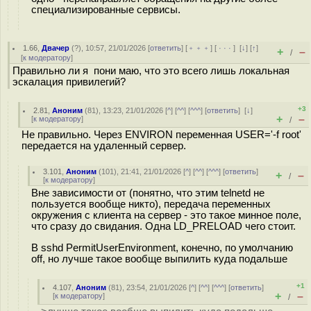
специализированные сервисы.
1.66
,
Двачер
(
?
), 10:57, 21/01/2026 [
ответить
] [
﹢﹢﹢
] [
· · ·
]
[
↓
] [
↑
]
+
–
/
[
к модератору
]
Правильно ли я пони маю, что это всего лишь локальная
эскалация привилегий?
+3
2.81
,
Аноним
(
81
), 13:23, 21/01/2026 [
^
] [
^^
] [
^^^
] [
ответить
]
[
↓
]
+
–
[
к модератору
]
/
Не правильно. Через ENVIRON переменная USER='-f root'
передается на удаленный сервер.
3.101
,
Аноним
(
101
), 21:41, 21/01/2026 [
^
] [
^^
] [
^^^
] [
ответить
]
+
–
/
[
к модератору
]
Вне зависимости от (понятно, что этим telnetd не
пользуется вообще никто), передача переменных
окружения с клиента на сервер - это такое минное поле,
что сразу до свидания. Одна LD_PRELOAD чего стоит.
В sshd PermitUserEnvironment, конечно, по умолчанию
off, но лучше такое вообще выпилить куда подальше
+1
4.107
,
Аноним
(
81
), 23:54, 21/01/2026 [
^
] [
^^
] [
^^^
] [
ответить
]
+
–
[
к модератору
]
/