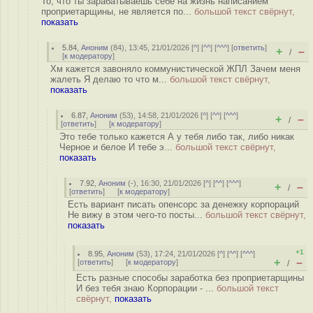
То, что ты зарабатываешь себе на жизнь написанием
проприетарщины, не является по...
большой текст свёрнут,
показать
5.84
,
Аноним
(
84
), 13:45, 21/01/2026 [
^
] [
^^
] [
^^^
] [
ответить
]
+
–
/
[
к модератору
]
Хм кажется завоняло коммунистической ЖПЛ Зачем меня
жалеть Я делаю то что м...
большой текст свёрнут,
показать
6.87
,
Аноним
(
53
), 14:58, 21/01/2026 [
^
] [
^^
] [
^^^
]
+
–
/
[
ответить
]
[
к модератору
]
Это тебе только кажется А у тебя либо так, либо никак
Черное и белое И тебе э...
большой текст свёрнут,
показать
7.92
,
Аноним
(
-
), 16:30, 21/01/2026 [
^
] [
^^
] [
^^^
]
+
–
/
[
ответить
]
[
к модератору
]
Есть вариант писать опенсорс за денежку корпораций
Не вижу в этом чего-то посты...
большой текст свёрнут,
показать
+1
8.95
,
Аноним
(
53
), 17:24, 21/01/2026 [
^
] [
^^
] [
^^^
]
+
–
[
ответить
]
[
к модератору
]
/
Есть разные способы заработка без проприетарщины
И без тебя знаю Корпорации - ...
большой текст
свёрнут,
показать