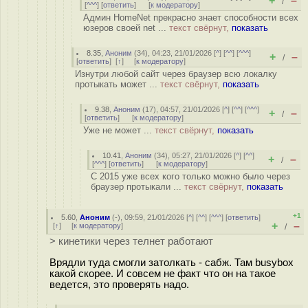
+
–
/
[
^^^
] [
ответить
]
[
к модератору
]
Админ HomeNet прекрасно знает способности всех
юзеров своей net ...
текст свёрнут,
показать
8.35
,
Аноним
(
34
), 04:23, 21/01/2026 [
^
] [
^^
] [
^^^
]
+
–
/
[
ответить
]
[
↑
] [
к модератору
]
Изнутри любой сайт через браузер всю локалку
протыкать может ...
текст свёрнут,
показать
9.38
,
Аноним
(
17
), 04:57, 21/01/2026 [
^
] [
^^
] [
^^^
]
+
–
/
[
ответить
]
[
к модератору
]
Уже не может ...
текст свёрнут,
показать
10.41
,
Аноним
(
34
), 05:27, 21/01/2026 [
^
] [
^^
]
+
–
/
[
^^^
] [
ответить
]
[
к модератору
]
С 2015 уже всех кого только можно было через
браузер протыкали ...
текст свёрнут,
показать
+1
5.60
,
Аноним
(
-
), 09:59, 21/01/2026 [
^
] [
^^
] [
^^^
] [
ответить
]
+
–
[
↑
] [
к модератору
]
/
> кинетики через телнет работают
Врядли туда смогли затолкать - сабж. Там busybox
какой скорее. И совсем не факт что он на такое
ведется, это проверять надо.