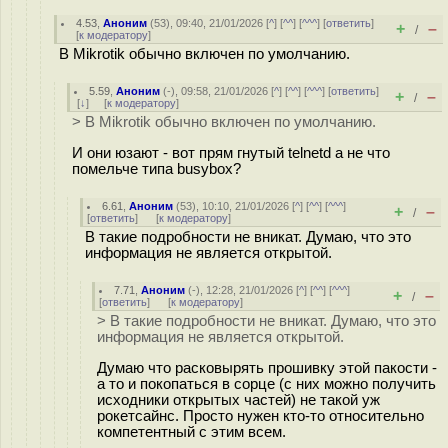
4.53
,
Аноним
(
53
), 09:40, 21/01/2026 [
^
] [
^^
] [
^^^
] [
ответить
]
+
–
/
[
к модератору
]
В Mikrotik обычно включен по умолчанию.
5.59
,
Аноним
(
-
), 09:58, 21/01/2026 [
^
] [
^^
] [
^^^
] [
ответить
]
+
–
/
[
↓
] [
к модератору
]
> В Mikrotik обычно включен по умолчанию.
И они юзают - вот прям гнутый telnetd а не что
помельче типа busybox?
6.61
,
Аноним
(
53
), 10:10, 21/01/2026 [
^
] [
^^
] [
^^^
]
+
–
/
[
ответить
]
[
к модератору
]
В такие подробности не вникат. Думаю, что это
информация не является открытой.
7.71
,
Аноним
(
-
), 12:28, 21/01/2026 [
^
] [
^^
] [
^^^
]
+
–
/
[
ответить
]
[
к модератору
]
> В такие подробности не вникат. Думаю, что это
информация не является открытой.
Думаю что расковырять прошивку этой пакости -
а то и покопаться в сорце (с них можно получить
исходники открытых частей) не такой уж
рокетсайнс. Просто нужен кто-то относительно
компетентный с этим всем.