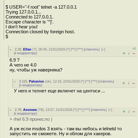
$ USER="-f root" telnet -a 127.0.0.1
Trying 127.0.0.1...
Connected to 127.0.0.1.
Escape character is '^]'.
I don't hear you!
Connection closed by foreign host.
$
+2
2.25
,
Eifan
(
?
), 00:45, 21/01/2026 [
^
] [
^^
] [
^^^
] [
ответить
]
[
↓
]
+
–
[
к модератору
]
/
6.9 ?
А чего не 4.0
ну, чтобы уж наверняка?
3.115
,
Pahanivo
(
ok
), 12:19, 22/01/2026 [
^
] [
^^
] [
^^^
] [
ответить
]
+
–
/
[
к модератору
]
У него и телнет еще включет на центоси ...
2.78
,
Аноним
(
78
), 13:07, 21/01/2026 [
^
] [
^^
] [
^^^
] [
ответить
]
[
↑
]
+
–
/
[
к модератору
]
> rhel 6.9 пронесло )
А уж если msdos 3 взять - там вы небось и telnetd то
запустить не сможете. Ну и облом для хакеров.