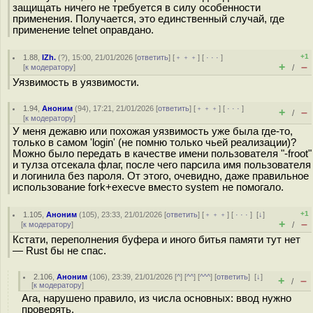
защищать ничего не требуется в силу особенности
применения. Получается, это единственный случай, где
применение telnet оправдано.
+1
1.88
,
IZh.
(
?
), 15:00, 21/01/2026 [
ответить
] [
﹢﹢﹢
] [
· · ·
]
+
–
[
к модератору
]
/
Уязвимость в уязвимости.
1.94
,
Аноним
(
94
), 17:21, 21/01/2026 [
ответить
] [
﹢﹢﹢
] [
· · ·
]
+
–
/
[
к модератору
]
У меня дежавю или похожая уязвимость уже была где-то,
только в самом 'login' (не помню только чьей реализации)?
Можно было передать в качестве имени пользователя "-froot"
и тулза отсекала флаг, после чего парсила имя пользователя
и логинила без пароля. От этого, очевидно, даже правильное
использование fork+execve вместо system не помогало.
+1
1.105
,
Аноним
(
105
), 23:33, 21/01/2026 [
ответить
] [
﹢﹢﹢
] [
· · ·
]
[
↓
]
+
–
[
к модератору
]
/
Кстати, переполнения буфера и иного битья памяти тут нет
— Rust бы не спас.
2.106
,
Аноним
(
106
), 23:39, 21/01/2026 [
^
] [
^^
] [
^^^
] [
ответить
]
[
↓
]
+
–
/
[
к модератору
]
Ага, нарушено правило, из числа основных: ввод нужно
проверять.