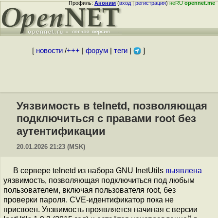
Профиль:
Аноним
(
вход
|
регистрация
)
неRU
opennet.me
[
новости
/
+++
|
форум
|
теги
|
]
Уязвимость в telnetd, позволяющая
подключиться с правами root без
аутентификации
20.01.2026 21:23 (MSK)
В сервере telnetd из набора GNU InetUtils
выявлена
уязвимость, позволяющая подключиться под любым
пользователем, включая пользователя root, без
проверки пароля. CVE-идентификатор пока не
присвоен. Уязвимость проявляется начиная с версии