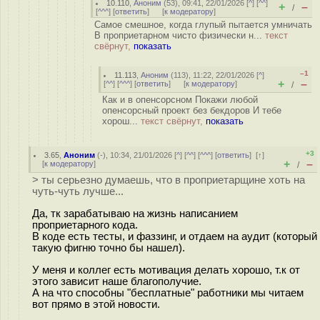
10.110
,
Аноним
(
53
), 09:41, 22/01/2026 [
^
] [
^^
]
+
–
/
[
^^^
] [
ответить
]
[
к модератору
]
Самое смешное, когда глупый пытается умничать
В проприетарном чисто физически н...
текст
свёрнут,
показать
–1
11.113
,
Аноним
(
113
), 11:22, 22/01/2026 [
^
]
+
–
[
^^
] [
^^^
] [
ответить
]
[
к модератору
]
/
Как и в опенсорсном Покажи любой
опенсорсный проект без бекдоров И тебе
хорош...
текст свёрнут,
показать
+3
3.65
,
Аноним
(
-
), 10:34, 21/01/2026 [
^
] [
^^
] [
^^^
] [
ответить
]
[
↑
]
+
–
[
к модератору
]
/
> ты серьезно думаешь, что в проприетарщине хоть на
чуть-чуть лучше...
Да, тк зарабатываю на жизнь написанием
проприетарного кода.
В коде есть тесты, и фаззинг, и отдаем на аудит (который
такую фигню точно бы нашел).
У меня и коллег есть мотивация делать хорошо, т.к от
этого зависит наше благополучие.
А на что способны "бесплатные" работники мы читаем
вот прямо в этой новости.