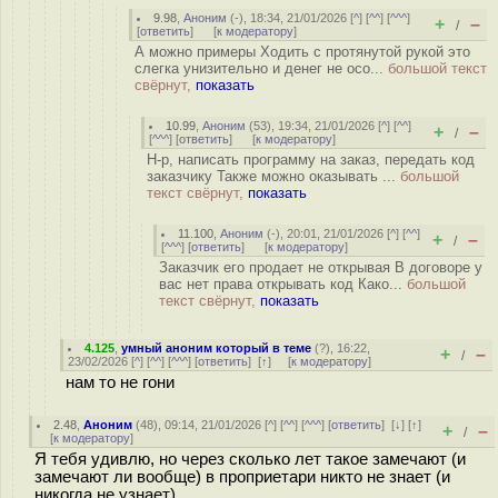
9.98
,
Аноним
(
-
), 18:34, 21/01/2026 [
^
] [
^^
] [
^^^
]
+
–
/
[
ответить
]
[
к модератору
]
А можно примеры Ходить с протянутой рукой это
слегка унизительно и денег не осо...
большой текст
свёрнут,
показать
10.99
,
Аноним
(
53
), 19:34, 21/01/2026 [
^
] [
^^
]
+
–
/
[
^^^
] [
ответить
]
[
к модератору
]
Н-р, написать программу на заказ, передать код
заказчику Также можно оказывать ...
большой
текст свёрнут,
показать
11.100
,
Аноним
(
-
), 20:01, 21/01/2026 [
^
] [
^^
]
+
–
/
[
^^^
] [
ответить
]
[
к модератору
]
Заказчик его продает не открывая В договоре у
вас нет права открывать код Како...
большой
текст свёрнут,
показать
4.125
,
умный аноним который в теме
(
?
), 16:22,
+
–
/
23/02/2026 [
^
] [
^^
] [
^^^
] [
ответить
]
[
↑
] [
к модератору
]
нам то не гони
2.48
,
Аноним
(
48
), 09:14, 21/01/2026 [
^
] [
^^
] [
^^^
] [
ответить
]
[
↓
] [
↑
]
+
–
/
[
к модератору
]
Я тебя удивлю, но через сколько лет такое замечают (и
замечают ли вообще) в проприетари никто не знает (и
никогда не узнает).