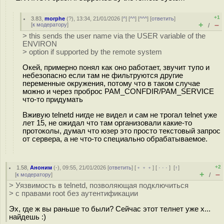
+1
3.83
,
morphe
(
?
), 13:34, 21/01/2026 [
^
] [
^^
] [
^^^
] [
ответить
]
+
–
[
к модератору
]
/
> this sends the user name via the USER variable of the
ENVIRON
> option if supported by the remote system
Окей, примерно понял как оно работает, звучит тупо и
небезопасно если там не фильтруются другие
переменные окружения, потому что в таком случае
можно и через проброс PAM_CONFDIR/PAM_SERVICE
что-то придумать
Вживую telnetd нигде не видел и сам не трогал telnet уже
лет 15, не ожидал что там организовали какие-то
протоколы, думал что юзер это просто текстовый запрос
от сервера, а не что-то специально обрабатываемое.
+2
1.58
,
Аноним
(
-
), 09:55, 21/01/2026 [
ответить
] [
﹢﹢﹢
] [
· · ·
]
[
↑
]
+
–
[
к модератору
]
/
> Уязвимость в telnetd, позволяющая подключиться
> с правами root без аутентификации
Эх, где ж вы раньше то были? Сейчас этот телнет уже х...
найдешь :)