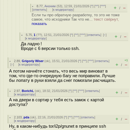
8.77
,
Аноним
(
53
), 12:59, 21/01/2026 [
^
] [
^^
] [
^^^
]
+
–
/
[
ответить
]
[
к модератору
]
Если ты про обратную разработку, то это не тоже
самое, что исходники Так что не...
текст свёрнут,
показать
5.75
,
1
(
??
), 12:51, 21/01/2026 [
^
] [
^^
] [
^^^
] [
ответить
]
[
↑
]
+
–
/
[
к модератору
]
Да ладно !
Вроде с 6 версии только ssh.
+1
2.89
,
Grigoriy Wiser
(
ok
), 15:51, 21/01/2026 [
^
] [
^^
] [
^^^
] [
ответить
]
+
–
[
↑
] [
к модератору
]
/
А потом начнёте стонать, что весь мир виноват в
том, что где-то очередную багу не поправили. Лучше
бы лопату в руки взяли да снег помогали расчищать.
2.97
,
BorichL
(
ok
), 18:32, 21/01/2026 [
^
] [
^^
] [
^^^
] [
ответить
]
+
–
/
[
к модератору
]
А на двери в сортир у тебя есть замок с картой
доступа?
2.103
,
pda
(
ok
), 22:16, 21/01/2026 [
^
] [
^^
] [
^^^
] [
ответить
]
+
–
/
[
к модератору
]
Ну, в каком-нибудь tor/i2p/gnunet в принципе ssh