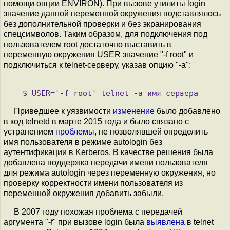
помощи опции ENVIRON). При вызове утилиты login
значение данной переменной окружения подставлялось
без дополнительной проверки и без экранирования
спецсимволов. Таким образом, для подключения под
пользователем root достаточно выставить в
переменную окружения USER значение "-f root" и
подключиться к telnet-серверу, указав опцию "-a":
Приведшее к уязвимости
изменение
было добавлено
в код telnetd в марте 2015 года и было связано с
устранением
проблемы
, не позволявшей определить
имя пользователя в режиме autologin без
аутентификации в Kerberos. В качестве решения была
добавлена поддержка передачи имени пользователя
для режима autologin через переменную окружения, но
проверку корректности имени пользователя из
переменной окружения добавить забыли.
В 2007 году похожая проблема c передачей
аргумента "-f" при вызове login была
выявлена
в telnet