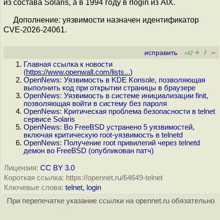
из состава Solaris, а в 1994 году в rlogin из AIX.
Дополнение: уязвимости назначен идентификатор
CVE-2026-24061.
+
–
исправить
/
+47
Главная ссылка к новости
(
https://www.openwall.com/lists...
)
OpenNews: Уязвимость в KDE Konsole, позволяющая
выполнить код при открытии страницы в браузере
OpenNews: Уязвимость в системе инициализации finit,
позволяющая войти в систему без пароля
OpenNews: Критическая проблема безопасности в telnet
сервисе Solaris
OpenNews: Во FreeBSD устранено 5 уязвимостей,
включая критическую root-уязвимость в telnetd
OpenNews: Получение root привилегий через telnetd
демон во FreeBSD (опубликован патч)
Лицензия:
CC BY 3.0
Короткая ссылка: https://opennet.ru/64649-telnet
Ключевые слова:
telnet
,
login
При перепечатке указание ссылки на opennet.ru обязательно