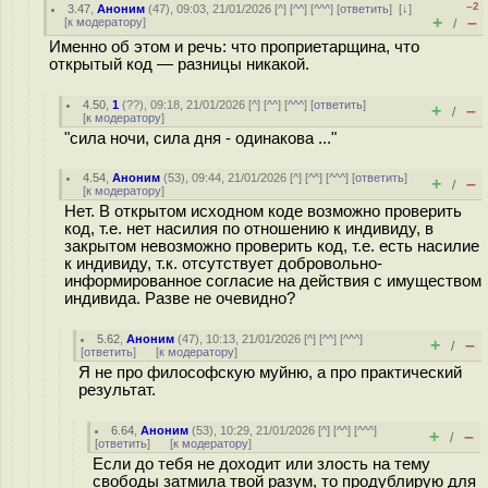
–2
3.47
,
Аноним
(
47
), 09:03, 21/01/2026 [
^
] [
^^
] [
^^^
] [
ответить
]
[
↓
]
+
–
[
к модератору
]
/
Именно об этом и речь: что проприетарщина, что
открытый код — разницы никакой.
4.50
,
1
(
??
), 09:18, 21/01/2026 [
^
] [
^^
] [
^^^
] [
ответить
]
+
–
/
[
к модератору
]
"сила ночи, сила дня - одинакова ..."
4.54
,
Аноним
(
53
), 09:44, 21/01/2026 [
^
] [
^^
] [
^^^
] [
ответить
]
+
–
/
[
к модератору
]
Нет. В открытом исходном коде возможно проверить
код, т.е. нет насилия по отношению к индивиду, в
закрытом невозможно проверить код, т.е. есть насилие
к индивиду, т.к. отсутствует добровольно-
информированное согласие на действия с имуществом
индивида. Разве не очевидно?
5.62
,
Аноним
(
47
), 10:13, 21/01/2026 [
^
] [
^^
] [
^^^
]
+
–
/
[
ответить
]
[
к модератору
]
Я не про философскую муйню, а про практический
результат.
6.64
,
Аноним
(
53
), 10:29, 21/01/2026 [
^
] [
^^
] [
^^^
]
+
–
/
[
ответить
]
[
к модератору
]
Если до тебя не доходит или злость на тему
свободы затмила твой разум, то продублирую для