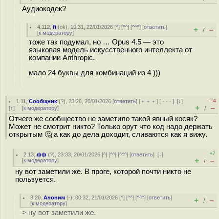
Аудиокодек?
4.112
,
fi
(
ok
), 10:31, 22/01/2026 [
^
] [
^^
] [
^^^
] [
ответить
]
+
–
/
[
к модератору
]
тоже так подумал, но … Opus 4.5 — это
языковая модель искусственного интеллекта от
компании Anthropic.
мало 24 буквы для комбинаций из 4 )))
–4
1.11
,
Сообщник
(
?
), 23:28, 20/01/2026 [
ответить
] [
﹢﹢﹢
] [
· · ·
]
[
↓
]
+
–
[
↑
] [
к модератору
]
/
Отчего же сообщество не заметило такой явный косяк?
Может не смотрит никто? Только орут что код надо держать
открытым 🤔 а как до дела доходит, сливаются как я вижу.
+7
2.13
,
фф
(
?
), 23:33, 20/01/2026 [
^
] [
^^
] [
^^^
] [
ответить
]
[
↓
]
+
–
[
к модератору
]
/
ну вот заметили же. В проге, которой почти никто не
пользуется.
3.20
,
Аноним
(
-
), 00:32, 21/01/2026 [
^
] [
^^
] [
^^^
] [
ответить
]
+
–
/
[
к модератору
]
> ну вот заметили же.