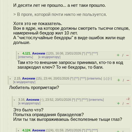
И десяти лет не прошло... а нет таки прошло.
> В проге, которой почти никто не пользуется.
Хотя это не показатель.
Вон в ядре, на которое должны смотреть тысячи спецов,
намеренный бекдор жил 10 лет.
А "чистослучайные бекдоры" в виде ошибок жили еще
дольше.
4.121
,
Аноним
(
120
), 16:06, 23/01/2026 [
^
] [
^^
] [
^^^
]
+
–
/
[
ответить
]
[
к модератору
]
Там кто-то внешние запросы принимал, кто-то в код
захаркодил ключ? То не бекдоры, то баги.
2.15
,
Аноним
(
15
), 23:44, 20/01/2026 [
^
] [
^^
] [
^^^
] [
ответить
]
[
↓
] [
↑
]
+
–
/
[
к модератору
]
Любитель проприетари?
–2
3.16
,
Аноним
(
-
), 23:52, 20/01/2026 [
^
] [
^^
] [
^^^
] [
ответить
]
+
–
[
к модератору
]
/
Это было что?
Попытка оправдания бракоделов?
Или ты так выгораживаешь бесполезные тыщи глаз?
4.124
,
Аноним
(
124
), 01:59, 25/01/2026 [
^
] [
^^
] [
^^^
]
+
–