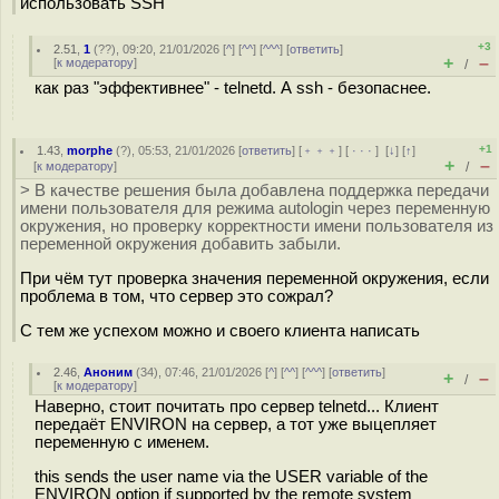
использовать SSH
+3
2.51
,
1
(
??
), 09:20, 21/01/2026 [
^
] [
^^
] [
^^^
] [
ответить
]
+
–
[
к модератору
]
/
как раз "эффективнее" - telnetd. А ssh - безопаснее.
+1
1.43
,
morphe
(
?
), 05:53, 21/01/2026 [
ответить
] [
﹢﹢﹢
] [
· · ·
]
[
↓
] [
↑
]
+
–
[
к модератору
]
/
> В качестве решения была добавлена поддержка передачи
имени пользователя для режима autologin через переменную
окружения, но проверку корректности имени пользователя из
переменной окружения добавить забыли.
При чём тут проверка значения переменной окружения, если
проблема в том, что сервер это сожрал?
С тем же успехом можно и своего клиента написать
2.46
,
Аноним
(
34
), 07:46, 21/01/2026 [
^
] [
^^
] [
^^^
] [
ответить
]
+
–
/
[
к модератору
]
Наверно, стоит почитать про сервер telnetd... Клиент
передаёт ENVIRON на сервер, а тот уже выцепляет
переменную с именем.
this sends the user name via the USER variable of the
ENVIRON option if supported by the remote system