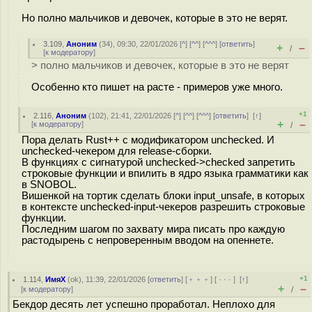
Но полно мальчиков и девочек, которые в это не верят.
3.109
,
Аноним
(
34
), 09:30, 22/01/2026 [
^
] [
^^
] [
^^^
] [
ответить
]
+
–
/
[
к модератору
]
> полно мальчиков и девочек, которые в это не верят
Особенно кто пишет на расте - примеров уже много.
+1
2.116
,
Аноним
(
102
), 21:41, 22/01/2026 [
^
] [
^^
] [
^^^
] [
ответить
]
[
↑
]
+
–
[
к модератору
]
/
Пора делать Rust++ с модификатором unchecked. И
unchecked-чекером для release-сборки.
В функциях с сигнатурой unchecked->checked запретить
строковые функции и впилить в ядро языка грамматики как
в SNOBOL.
Вишенкой на тортик сделать блоки input_unsafe, в которых
в контексте unchecked-input-чекеров разрешить строковые
функции.
Последним шагом по захвату мира писать про каждую
растодырень с непроверенным вводом на опеннете.
+1
1.114
,
ИмяХ
(
ok
), 11:39, 22/01/2026 [
ответить
] [
﹢﹢﹢
] [
· · ·
]
[
↑
]
+
–
[
к модератору
]
/
Бекдор десять лет успешно проработал. Неплохо для