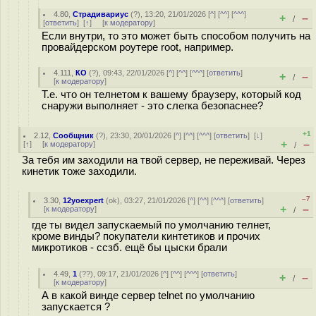
4.80
,
Страдивариус
(
?
), 13:20, 21/01/2026 [
^
] [
^^
] [
^^^
]
+
–
/
[
ответить
]
[
↑
] [
к модератору
]
Если внутри, то это может быть способом получить на
провайдерском роутере root, например.
4.111
,
КО
(
?
), 09:43, 22/01/2026 [
^
] [
^^
] [
^^^
] [
ответить
]
+
–
/
[
к модератору
]
Т.е. что он телнетом к вашему браузеру, который код
снаружи выполняет - это слегка безопаснее?
+1
2.12
,
Сообщник
(
?
), 23:30, 20/01/2026 [
^
] [
^^
] [
^^^
] [
ответить
]
[
↓
]
+
–
[
↑
] [
к модератору
]
/
За тебя им заходили на твой сервер, не переживай. Через
кинетик тоже заходили.
–7
3.30
,
12yoexpert
(
ok
), 03:27, 21/01/2026 [
^
] [
^^
] [
^^^
] [
ответить
]
+
–
[
к модератору
]
/
где ты видел запускаемый по умолчанию телнет,
кроме винды? покупатели кинтетиков и прочих
микротиков - ссзб. ещё бы цыски брали
4.49
,
1
(
??
), 09:17, 21/01/2026 [
^
] [
^^
] [
^^^
] [
ответить
]
+
–
/
[
к модератору
]
А в какой винде сервер telnet по умолчанию
запускается ?