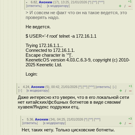
+1
6.82
,
Аноним
(
17
), 13:25, 21/01/2026 [
^
] [
^^
] [
^^^
]
+
–
[
ответить
]
[
к модератору
]
/
> И совсем не факт что он на такое ведется, это
проверять надо.
Не ведется.
$ USER='-f root' telnet -a 172.16.1.1
Trying 172.16.1.1...
Connected to 172.16.1.1.
Escape character is '^]'.
KeeneticOS version 4.03.C.6.3-9, copyright (c) 2010-
2025 Keenetic Ltd.
Login:
+1
4.24
,
Аноним
(
5
), 00:42, 21/01/2026 [
^
] [
^^
] [
^^^
] [
ответить
]
[
↓
]
+
–
[
↑
] [
к модератору
]
/
Даже интересно кто уверен, что в его локальной сети
нет китайских/фсбшных ботнетов в виде сявоми/
хуавея/Яндекс подружки етц.
+3
5.36
,
Аноним
(
34
), 04:25, 21/01/2026 [
^
] [
^^
] [
^^^
]
+
–
[
ответить
]
[
к модератору
]
/
Нет, таких нету. Только цисковские ботнеты.