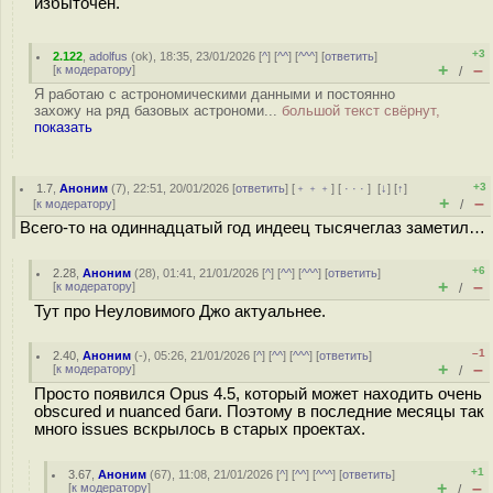
избыточен.
+3
2.122
,
adolfus
(
ok
), 18:35, 23/01/2026 [
^
] [
^^
] [
^^^
] [
ответить
]
+
–
[
к модератору
]
/
Я работаю с астрономическими данными и постоянно
захожу на ряд базовых астрономи...
большой текст свёрнут,
показать
+3
1.7
,
Аноним
(
7
), 22:51, 20/01/2026 [
ответить
] [
﹢﹢﹢
] [
· · ·
]
[
↓
] [
↑
]
+
–
[
к модератору
]
/
Всего-то на одиннадцатый год индеец тысячеглаз заметил…
+6
2.28
,
Аноним
(
28
), 01:41, 21/01/2026 [
^
] [
^^
] [
^^^
] [
ответить
]
+
–
[
к модератору
]
/
Тут про Неуловимого Джо актуальнее.
–1
2.40
,
Аноним
(
-
), 05:26, 21/01/2026 [
^
] [
^^
] [
^^^
] [
ответить
]
+
–
[
к модератору
]
/
Просто появился Opus 4.5, который может находить очень
obscured и nuanced баги. Поэтому в последние месяцы так
много issues вскрылось в старых проектах.
+1
3.67
,
Аноним
(
67
), 11:08, 21/01/2026 [
^
] [
^^
] [
^^^
] [
ответить
]
+
–
[
к модератору
]
/