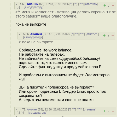
4.69
,
Аноним
(
68
), 12:18, 21/01/2026 [
^
] [
^^
] [
^^^
] [
ответить
]
+
–
/
[
↓
] [
к модератору
]
>У меня и коллег есть мотивация делать хорошо, т.к от
этого зависит наше благополучие.
пока не выгорите
5.86
,
Аноним
(
-
), 14:15, 21/01/2026 [
^
] [
^^
] [
^^^
] [
ответить
]
+
–
/
[
к модератору
]
> пока не выгорите
Соблюдайте life-work balance.
Не работайте на галерах.
Не забивайте на семью/друзей/хобби/кошку/
подставьте то, что важно именно вам.
Сделайте фин. подушку и продумайте план Б.
И проблемы с выгоранием не будет. Элементарно
жы!
ЗЫ: а писатели попенсорса не выгорают?
Или сроки поддержки LTS-ядер Linux просто так
сокращатся?
А ведь этим немамонтам еще и не платят.
4.72
,
Аноним
(
53
), 12:36, 21/01/2026 [
^
] [
^^
] [
^^^
] [
ответить
]
+
–
/
[
↓
] [
↑
] [
к модератору
]