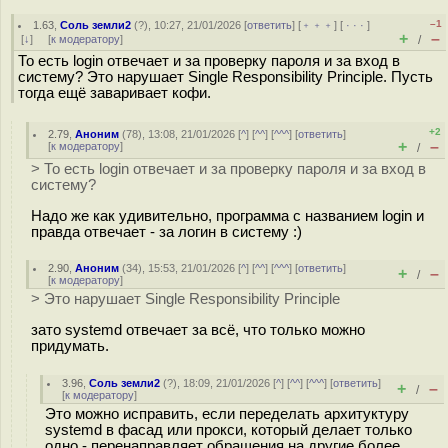
–1
1.63
,
Соль земли2
(
?
), 10:27, 21/01/2026 [
ответить
] [
﹢﹢﹢
] [
· · ·
]
+
–
[
↓
] [
к модератору
]
/
То есть login отвечает и за проверку пароля и за вход в
систему? Это нарушает Single Responsibility Principle. Пусть
тогда ещё заваривает кофи.
+2
2.79
,
Аноним
(
78
), 13:08, 21/01/2026 [
^
] [
^^
] [
^^^
] [
ответить
]
+
–
[
к модератору
]
/
> То есть login отвечает и за проверку пароля и за вход в
систему?
Надо же как удивительно, программа с названием login и
правда отвечает - за логин в систему :)
2.90
,
Аноним
(
34
), 15:53, 21/01/2026 [
^
] [
^^
] [
^^^
] [
ответить
]
+
–
/
[
к модератору
]
> Это нарушает Single Responsibility Principle
зато systemd отвечает за всё, что только можно
придумать.
3.96
,
Соль земли2
(
?
), 18:09, 21/01/2026 [
^
] [
^^
] [
^^^
] [
ответить
]
+
–
/
[
к модератору
]
Это можно исправить, если переделать архитуктуру
systemd в фасад или прокси, который делает только
одно - перенаправляет обращения на другие более