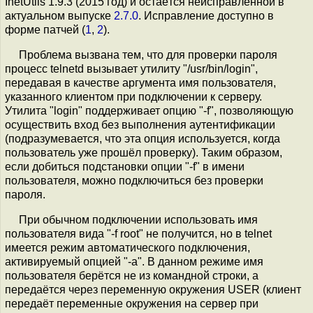
InetUtils 1.9.3 (2015 год) и остаётся неисправленной в
актуальном выпуске
2.7.0
. Исправление доступно в
форме патчей (
1
,
2
).
Проблема вызвана тем, что для проверки пароля
процесс telnetd вызывает утилиту "/usr/bin/login",
передавая в качестве аргумента имя пользователя,
указанного клиентом при подключении к серверу.
Утилита "login" поддерживает опцию "-f", позволяющую
осуществить вход без выполнения аутентификации
(подразумевается, что эта опция используется, когда
пользователь уже прошёл проверку). Таким образом,
если добиться подстановки опции "-f" в имени
пользователя, можно подключиться без проверки
пароля.
При обычном подключении использовать имя
пользователя вида "-f root" не получится, но в telnet
имеется режим автоматического подключения,
активируемый опцией "-a". В данном режиме имя
пользователя берётся не из командной строки, а
передаётся через переменную окружения USER (клиент
передаёт переменные окружения на сервер при