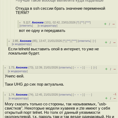
>лучше такое вообще выпилить куда подальше
Откуда в ssh сессии брать значение переменной
TERM?
5.117
,
Аноним
(
101
), 02:42, 23/01/2026 [
^
] [
^^
] [
^^^
]
+
–
/
[
ответить
]
[
к модератору
]
вот ее одну и передавать
2.85
,
Аноним
(
85
), 13:47, 21/01/2026 [
^
] [
^^
] [
^^^
] [
ответить
]
[
↑
]
+
–
/
[
к модератору
]
Если telnetd выставить опой в интернет, то уже не
локальная будет.
1.73
,
Аноним
(
73
), 12:39, 21/01/2026 [
ответить
] [
﹢﹢﹢
] [
· · ·
]
[
↑
]
+
–
/
[
к модератору
]
Унипс-вей.
Таки UHG до сих пор актуальна.
–1
1.74
,
Аноним
(
74
), 12:45, 21/01/2026 [
ответить
] [
﹢﹢﹢
] [
· · ·
]
+
–
[
к модератору
]
/
Могу сказать только со стороны, так называемых, "usb-
свистков". Некоторые модели хуавеев и zte имеют у себя
открытый порт telnet. Но толк от данный уязвимости
околонулевой, т.к. пароль там и так везде одинаковый. Но и