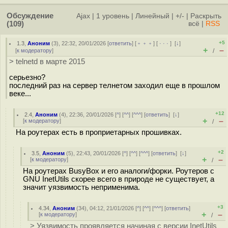
Обсуждение
Ajax
|
1 уровень
|
Линейный
|
+/-
|
Раскрыть
(109)
всё
|
RSS
+5
1.3
,
Аноним
(
3
), 22:32, 20/01/2026 [
ответить
] [
﹢﹢﹢
] [
· · ·
]
[
↓
]
+
–
[
к модератору
]
/
> telnetd в марте 2015
серьезно?
последний раз на сервер телнетом заходил еще в прошлом
веке...
+12
2.4
,
Аноним
(
4
), 22:36, 20/01/2026 [
^
] [
^^
] [
^^^
] [
ответить
]
[
↓
]
+
–
[
к модератору
]
/
На роутерах есть в проприетарных прошивках.
+2
3.5
,
Аноним
(
5
), 22:43, 20/01/2026 [
^
] [
^^
] [
^^^
] [
ответить
]
[
↓
]
+
–
[
к модератору
]
/
На роутерах BusyBox и его аналоги/форки. Роутеров с
GNU InetUtils скорее всего в природе не существует, а
значит уязвимость неприменима.
+3
4.34
,
Аноним
(
34
), 04:12, 21/01/2026 [
^
] [
^^
] [
^^^
] [
ответить
]
+
–
[
к модератору
]
/
> Уязвимость проявляется начиная с версии InetUtils