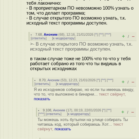
тебя лаконично:
- В проприетарном ПО невозможно 100% узнать о
том, что делает программа;
- В случае открытого ПО возможно узнать, т.к.
исходный текст программы доступен.
7.68
,
Аноним
(
68
), 12:16, 21/01/2026 [
^
] [
^^
] [
^^^
]
+
–
/
[
ответить
]
[
к модератору
]
>- В случае открытого ПО возможно узнать, т.к.
исходный текст программы доступен.
в таком случае тоже не 100% что то что у тебя
работает собрано из того что ты видишь в
открытых исходниках
8.70
,
Аноним
(
53
), 12:23, 21/01/2026 [
^
] [
^^
] [
^^^
]
+
–
/
[
ответить
]
[
к модератору
]
Я из исходников собираю, но если ты имеешь ввиду,
что то, что выложено в бинарни...
текст свёрнут,
показать
9.108
,
Аноним
(
17
), 00:19, 22/01/2026 [
^
] [
^^
]
+
–
/
[
^^^
] [
ответить
]
[
к модератору
]
Ты можешь хоть бутылки на улице собирать Ты
читаешь код, который собираешь Хот...
текст
свёрнут,
показать