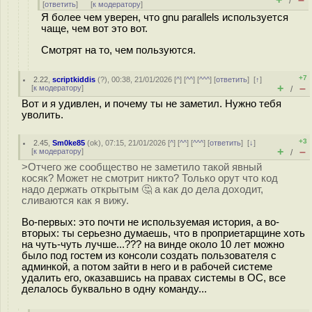
/
[
ответить
]
[
к модератору
]
Я более чем уверен, что gnu parallels используется
чаще, чем вот это вот.
Смотрят на то, чем пользуются.
+7
2.22
,
scriptkiddis
(
?
), 00:38, 21/01/2026 [
^
] [
^^
] [
^^^
] [
ответить
]
[
↑
]
+
–
[
к модератору
]
/
Вот и я удивлен, и почему ты не заметил. Нужно тебя
уволить.
+3
2.45
,
Sm0ke85
(
ok
), 07:15, 21/01/2026 [
^
] [
^^
] [
^^^
] [
ответить
]
[
↓
]
+
–
[
к модератору
]
/
>Отчего же сообщество не заметило такой явный
косяк? Может не смотрит никто? Только орут что код
надо держать открытым 🤔 а как до дела доходит,
сливаются как я вижу.
Во-первых: это почти не используемая история, а во-
вторых: ты серьезно думаешь, что в проприетарщине хоть
на чуть-чуть лучше...??? на винде около 10 лет можно
было под гостем из консоли создать пользователя с
админкой, а потом зайти в него и в рабочей системе
удалить его, оказавшись на правах системы в ОС, все
делалось буквально в одну команду...