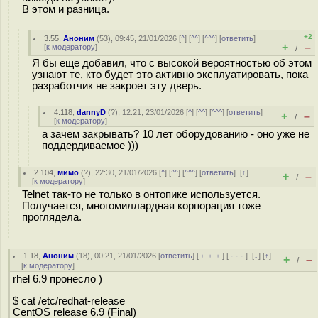
В этом и разница.
+2
3.55
,
Аноним
(
53
), 09:45, 21/01/2026 [
^
] [
^^
] [
^^^
] [
ответить
]
+
–
[
к модератору
]
/
Я бы еще добавил, что с высокой вероятностью об этом
узнают те, кто будет это активно эксплуатировать, пока
разработчик не закроет эту дверь.
4.118
,
dannyD
(
?
), 12:21, 23/01/2026 [
^
] [
^^
] [
^^^
] [
ответить
]
+
–
/
[
к модератору
]
а зачем закрывать? 10 лет оборудованию - оно уже не
поддердиваемое )))
2.104
,
мимо
(
?
), 22:30, 21/01/2026 [
^
] [
^^
] [
^^^
] [
ответить
]
[
↑
]
+
–
/
[
к модератору
]
Telnet так-то не только в онтопике используется.
Получается, многомиллардная корпорация тоже
проглядела.
1.18
,
Аноним
(
18
), 00:21, 21/01/2026 [
ответить
] [
﹢﹢﹢
] [
· · ·
]
[
↓
] [
↑
]
+
–
/
[
к модератору
]
rhel 6.9 пронесло )
$ cat /etc/redhat-release
CentOS release 6.9 (Final)