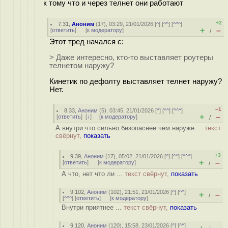
к тому что и через телнет они работают
+2
7.31
,
Аноним
(
17
), 03:29, 21/01/2026 [
^
] [
^^
] [
^^^
]
+
–
[
ответить
]
[
к модератору
]
/
Этот тред начался с:
> Даже интересно, кто-то выставляет роутеры
телнетом наружу?
Кинетик по дефолту выставляет телнет наружу?
Нет.
–1
8.33
,
Аноним
(
5
), 03:45, 21/01/2026 [
^
] [
^^
] [
^^^
]
+
–
[
ответить
]
[
↓
] [
к модератору
]
/
А внутри что сильно безопаснее чем наруже ...
текст
свёрнут,
показать
+3
9.39
,
Аноним
(
17
), 05:02, 21/01/2026 [
^
] [
^^
] [
^^^
]
+
–
[
ответить
]
[
к модератору
]
/
А что, нет что ли ...
текст свёрнут,
показать
9.102
,
Аноним
(
102
), 21:51, 21/01/2026 [
^
] [
^^
]
+
–
/
[
^^^
] [
ответить
]
[
к модератору
]
Внутри приятнее ...
текст свёрнут,
показать
9.120
,
Аноним
(
120
), 15:58, 23/01/2026 [
^
] [
^^
]