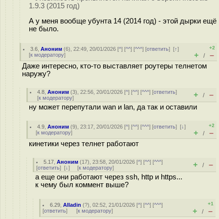
1.9.3 (2015 год)
А у меня вообще убунта 14 (2014 год) - этой дырки ещё
не было.
+2
3.6
,
Аноним
(
6
), 22:49, 20/01/2026 [
^
] [
^^
] [
^^^
] [
ответить
]
[
↑
]
+
–
[
к модератору
]
/
Даже интересно, кто-то выставляет роутеры телнетом
наружу?
4.8
,
Аноним
(
3
), 22:56, 20/01/2026 [
^
] [
^^
] [
^^^
] [
ответить
]
+
–
/
[
к модератору
]
ну может перепутали wan и lan, да так и оставили
+2
4.9
,
Аноним
(
9
), 23:17, 20/01/2026 [
^
] [
^^
] [
^^^
] [
ответить
]
[
↓
]
+
–
[
к модератору
]
/
кинетики через телнет работают
5.17
,
Аноним
(
17
), 23:58, 20/01/2026 [
^
] [
^^
] [
^^^
]
+
–
/
[
ответить
]
[
↓
] [
к модератору
]
а еще они работают через ssh, http и https...
к чему был коммент выше?
+1
6.29
,
Alladin
(
?
), 02:52, 21/01/2026 [
^
] [
^^
] [
^^^
]
+
–
[
ответить
]
[
к модератору
]
/