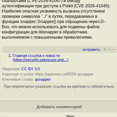
снапшотами (CVE-2026-41047) и обходу
аутентификации при доступе к Polkit (CVE-2026-41045).
Наиболее опасная уязвимость вызвана отсутствием
проверки символов "../" в путях, передаваемых в
функцию snapper::Snapper() при обращении через D-
Bus, что можно использовать для подмены файла
конфигурации для libsnapper в обработчике,
выполняемом с повышенными привилегиями.
+
–
исправить
/
Главная ссылка к новости
(
https://security.opensuse.org/...
)
Лицензия:
CC BY 3.0
Короткая ссылка: https://opennet.ru/65554-qsnapper
Ключевые слова:
qsnapper
При перепечатке указание ссылки на opennet.ru обязательно
Добавить комментарий
Имя: