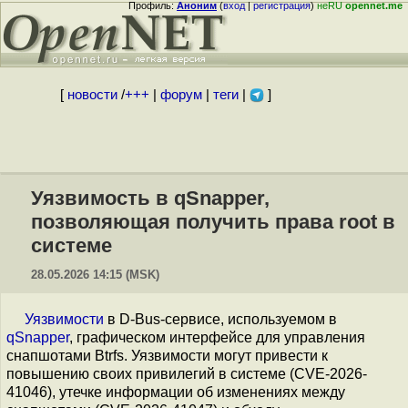
Профиль:
Аноним
(
вход
|
регистрация
)
неRU
opennet.me
[
новости
/
+++
|
форум
|
теги
|
]
Уязвимость в qSnapper,
позволяющая получить права root в
системе
28.05.2026 14:15 (MSK)
Уязвимости
в D-Bus-сервисе, используемом в
qSnapper
, графическом интерфейсе для управления
снапшотами Btrfs. Уязвимости могут привести к
повышению своих привилегий в системе (CVE-2026-
41046), утечке информации об изменениях между