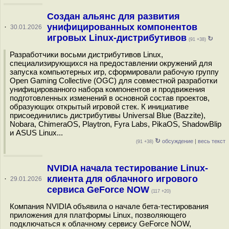
Создан альянс для развития
унифицированных компонентов
·
30.01.2026
игровых Linux-дистрибутивов
↻
(91 +38)
Разработчики восьми дистрибутивов Linux,
специализирующихся на предоставлении окружений для
запуска компьютерных игр, сформировали рабочую группу
Open Gaming Collective (OGC) для совместной разработки
унифицированного набора компонентов и продвижения
подготовленных изменений в основной состав проектов,
образующих открытый игровой стек. К инициативе
присоединились дистрибутивы Universal Blue (Bazzite),
Nobara, ChimeraOS, Playtron, Fyra Labs, PikaOS, ShadowBlip
и ASUS Linux...
↻
обсуждение
|
весь текст
(91 +38)
NVIDIA начала тестирование Linux-
клиента для облачного игрового
·
29.01.2026
сервиса GeForce NOW
(117 +20)
Компания NVIDIA объявила о начале бета-тестирования
приложения для платформы Linux, позволяющего
подключаться к облачному сервису GeForce NOW,