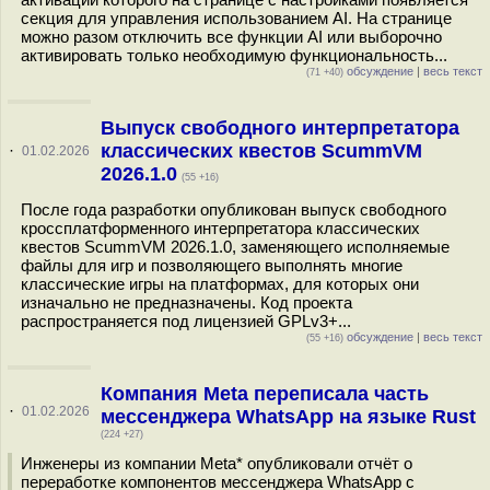
секция для управления использованием AI. На странице
можно разом отключить все функции AI или выборочно
активировать только необходимую функциональность...
обсуждение
|
весь текст
(71 +40)
Выпуск свободного интерпретатора
классических квестов ScummVM
·
01.02.2026
2026.1.0
(55 +16)
После года разработки опубликован выпуск свободного
кроссплатформенного интерпретатора классических
квестов ScummVM 2026.1.0, заменяющего исполняемые
файлы для игр и позволяющего выполнять многие
классические игры на платформах, для которых они
изначально не предназначены. Код проекта
распространяется под лицензией GPLv3+...
обсуждение
|
весь текст
(55 +16)
Компания Meta переписала часть
·
01.02.2026
мессенджера WhatsApp на языке Rust
(224 +27)
Инженеры из компании Meta* опубликовали отчёт о
переработке компонентов мессенджера WhatsApp с