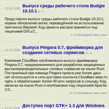
Выпуск среды рабочего стола Budgie
·
31.01.2026
10.10.1
(8 +3)
Представлен выпуск среды рабочего стола Budgie 10.10.1,
первое обновление ветки, переведённой на использование
протокола Wayland. Код проекта распространяется под
лицензией GPLv2...
обсуждение
|
весь текст
(8 +3)
Выпуск Pingora 0.7, фреймворка для
·
31.01.2026
создания сетевых сервисов
(59 +8)
Компания Cloudflare опубликовала выпуск фреймворка
Pingora 0.7, предназначенного для разработки защищённых
высокопроизводительных сетевых сервисов на языке Rust.
Построенный при помощи Pingora прокси уже более двух
лет используется в сети доставки контента Cloudflare вместо
nginx и обрабатывает более 40 млн запросов в секунду. Код
написан на языке Rust и опубликован под лицензией Apache
2.0...
обсуждение
|
весь текст
(59 +8)
Доступен порт GTK+ 1.3 для Windows
·
31.01.2026