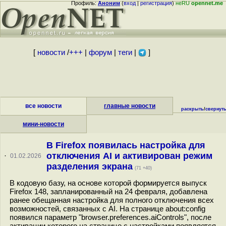
Профиль:
Аноним
(
вход
|
регистрация
)
неRU
opennet.me
[
новости
/
+++
|
форум
|
теги
|
]
все новости
главные новости
раскрыть
/
свернут
мини-новости
В Firefox появилась настройка для
отключения AI и активирован режим
·
01.02.2026
разделения экрана
(71 +40)
В кодовую базу, на основе которой формируется выпуск
Firefox 148, запланированный на 24 февраля, добавлена
ранее обещанная настройка для полного отключения всех
возможностей, связанных с AI. На странице about:config
появился параметр "browser.preferences.aiControls", после
активации которого на странице с настройками появляется