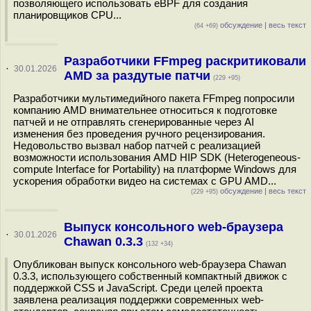
позволяющего использовать eBPF для создания
планировщиков CPU...
обсуждение
|
весь текст
(64 +69)
Разработчики FFmpeg раскритиковали
·
30.01.2026
AMD за раздутые патчи
(229 +95)
Разработчики мультимедийного пакета FFmpeg попросили
компанию AMD внимательнее относиться к подготовке
патчей и не отправлять сгенерированные через AI
изменения без проведения ручного рецензирования.
Недовольство вызвал набор патчей с реализацией
возможности использования AMD HIP SDK (Heterogeneous-
compute Interface for Portability) на платформе Windows для
ускорения обработки видео на системах с GPU AMD...
обсуждение
|
весь текст
(229 +95)
Выпуск консольного web-браузера
·
30.01.2026
Chawan 0.3.3
(132 +34)
Опубликован выпуск консольного web-браузера Chawan
0.3.3, использующего собственный компактный движок с
поддержкой CSS и JavaScript. Среди целей проекта
заявлена реализация поддержки современных web-