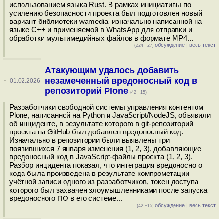
использованием языка Rust. В рамках инициативы по
усилению безопасности проекта был подготовлен новый
вариант библиотеки wamedia, изначально написанной на
языке C++ и применяемой в WhatsApp для отправки и
обработки мультимедийных файлов в формате MP4...
обсуждение
|
весь текст
(224 +27)
Атакующим удалось добавить
незамеченный вредоносный код в
·
01.02.2026
репозиторий Plone
(42 +15)
Разработчики свободной системы управления контентом
Plone, написанной на Python и JavaScript/NodeJS, объявили
об инциденте, в результате которого в git-репозиторий
проекта на GitHub был добавлен вредоносный код.
Изначально в репозитории были выявлены три
появившихся 7 января изменения (1, 2, 3), добавляющие
вредоносный код в JavaScript-файлы проекта (1, 2, 3).
Разбор инцидента показал, что интеграция вредоносного
кода была произведена в результате компрометации
учётной записи одного из разработчиков, токен доступа
которого был захвачен злоумышленниками после запуска
вредоносного ПО в его системе...
обсуждение
|
весь текст
(42 +15)