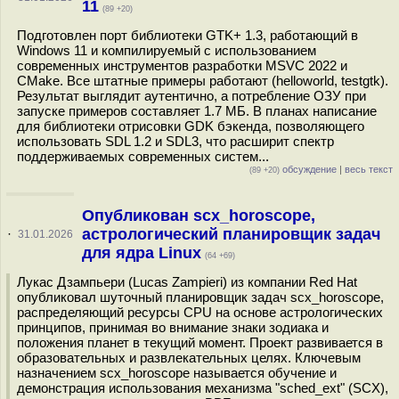
11
(89 +20)
Подготовлен порт библиотеки GTK+ 1.3, работающий в
Windows 11 и компилируемый с использованием
современных инструментов разработки MSVC 2022 и
CMake. Все штатные примеры работают (helloworld, testgtk).
Результат выглядит аутентично, а потребление ОЗУ при
запуске примеров составляет 1.7 МБ. В планах написание
для библиотеки отрисовки GDK бэкенда, позволяющего
использовать SDL 1.2 и SDL3, что расширит спектр
поддерживаемых современных систем...
обсуждение
|
весь текст
(89 +20)
Опубликован scx_horoscope,
астрологический планировщик задач
·
31.01.2026
для ядра Linux
(64 +69)
Лукас Дзампьери (Lucas Zampieri) из компании Red Hat
опубликовал шуточный планировщик задач scx_horoscope,
распределяющий ресурсы CPU на основе астрологических
принципов, принимая во внимание знаки зодиака и
положения планет в текущий момент. Проект развивается в
образовательных и развлекательных целях. Ключевым
назначением scx_horoscope называется обучение и
демонстрация использования механизма "sched_ext" (SCX),