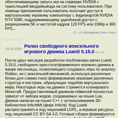
обеспечивающему запуск игр на серверах NVIDIA с
трансляцией ввода/вывода на систему пользователя. При
помощи приложения пользователь получает доступ в
виртуальному игровому компьютеру с видеокартой NVIDIA
RTX 5080, поддерживающему удалённый доступ с
разрешением 5K и частотой кадров 120 FPS или 1080p и 360
FPS...
обсуждение
|
весь текст
(117 +20)
Релиз свободного воксельного
·
29.01.2026
игрового движка Luanti 5.15.0
(46 +22)
После двух месяцев разработки опубликован релиз Luanti
5.15.0, свободного кроссплатформенного игрового движка в
жанре песочницы, позволяющего создавать игры по аналогу
Roblox, но с воксельной механикой, используя различные
блоки для совместного формирования игроками различных
структур и построек, образующих подобие виртуального
мира. Некоторые игры на движке стремятся клонировать
Minecraft. Предоставляемый движком геймплей полностью
зависит от набора модов, создаваемых на языке Lua.
Движок написан на языке С++ c использованием 3D-
библиотеки IrrlichtMt (форк Irrlicht). Код Luanti
распространяется под лицензией LGPL, а игровые ресурсы
под лицензией CC BY-SA 3.0. Готовые сборки формируются