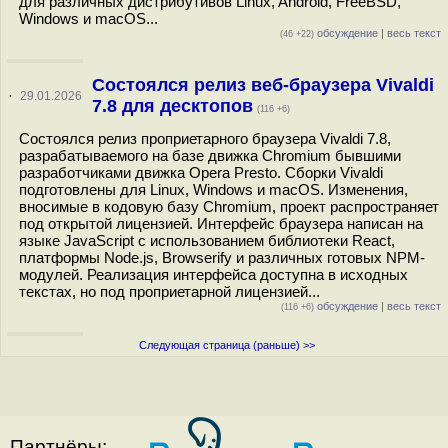
для различных дистрибутивов Linux, Android, FreeBSD,
Windows и macOS...
обсуждение
|
весь текст
(46 +22)
Состоялся релиз веб-браузера Vivaldi
·
29.01.2026
7.8 для десктопов
(116 +6)
Состоялся релиз проприетарного браузера Vivaldi 7.8,
разрабатываемого на базе движка Chromium бывшими
разработчиками движка Opera Presto. Сборки Vivaldi
подготовлены для Linux, Windows и macOS. Изменения,
вносимые в кодовую базу Chromium, проект распространяет
под открытой лицензией. Интерфейс браузера написан на
языке JavaScript с использованием библиотеки React,
платформы Node.js, Browserify и различных готовых NPM-
модулей. Реализация интерфейса доступна в исходных
текстах, но под проприетарной лицензией...
обсуждение
|
весь текст
(116 +6)
Следующая страница (раньше) >>
Партнёры: