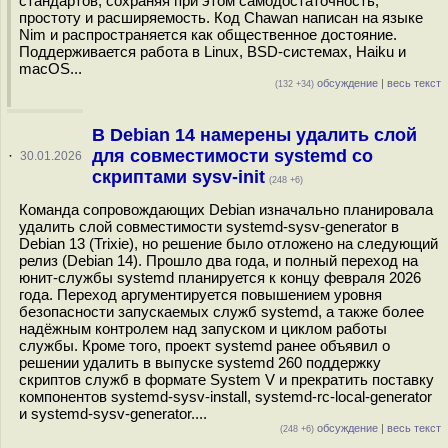
стандартов, сохраняя при этом самодостаточность,
простоту и расширяемость. Код Chawan написан на языке
Nim и распространяется как общественное достояние.
Поддерживается работа в Linux, BSD-системах, Haiku и
macOS...
обсуждение
|
весь текст
(132 +34)
В Debian 14 намерены удалить слой
для совместимости systemd со
·
30.01.2026
скриптами sysv-init
(248 +6)
Команда сопровождающих Debian изначально планировала
удалить слой совместимости systemd-sysv-generator в
Debian 13 (Trixie), но решение было отложено на следующий
релиз (Debian 14). Прошло два года, и полный переход на
юнит-службы systemd планируется к концу февраля 2026
года. Переход аргументируется повышением уровня
безопасности запускаемых служб systemd, а также более
надёжным контролем над запуском и циклом работы
службы. Кроме того, проект systemd ранее объявил о
решении удалить в выпуске systemd 260 поддержку
скриптов служб в формате System V и прекратить поставку
компонентов systemd-sysv-install, systemd-rc-local-generator
и systemd-sysv-generator....
обсуждение
|
весь текст
(248 +6)