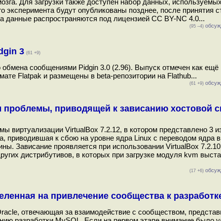
озга. Для загрузки также доступен набор данных, используемых
о эксперимента будут опубликованы позднее, после принятия с
 а данные распространяются под лицензией CC BY-NC 4.0...
обсуж
(95 –4)
gin 3
(61 +9)
обмена сообщениями Pidgin 3.0 (2.96). Выпуск отмечен как ещё 
те Flatpak и размещены в beta-репозитории на Flathub...
обсуж
(61 +9)
ием проблемы, приводящей к зависанию хостовой 
ы виртуализации VirtualBox 7.2.12, в котором представлено 3 и
а, приводившая к сбою на уровне ядра Linux с переводом ядра в
ы. Зависание проявляется при использовании VirtualBox 7.2.10
 и других дистрибутивов, в которых при загрузке модуля kvm выст
обсуж
(17 +6)
еленная на привлечение сообщества к разработк
Oracle, отвечающая за взаимодействие с сообществом, представ
нию разработки MySQL. Если на первом этапе внимание было у