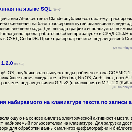
анная на языке SQL
(26 +5)
ействии AI-ассистента Claude опубликовал систему трассировк
ией освещения на базе трассировки путей реализован в виде од
чения внешнего кода. Для вывода графики используется возмо
Полноценно проект работоспособен при запуске в СУБД ClickHou
ь в СУБД CedarDB. Проект распространяется под лицензией Cre
обсуж
(26 +5)
1.2.0
(69 +10)
p!_OS, опубликовала выпуск среды рабочего стола COSMIC 1.2
лижайшее время ожидаются в Fedora, NixOS, Arch Linux, openSU
траняется под лицензиями GPLv3 (приложения) и MPL-2.0 (библио
обсуж
(69 +10)
ия набираемого на клавиатуре текста по записи 
зволяющую на основе анализа электрической активности мозга, 
т, набираемый пользователем на клавиатуре. Для загрузки дос
ворк для обработки данных магнитоэнцефалографии и библиоте