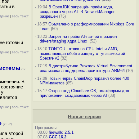
 при
татьи в
-
19:04
В OpenJDK запрещён приём кода,
созданного через AI. В NetworkManager
разрешён
(75)
дение
|
весь текст
-
18:57
Объявлено о расформировании Nixpkgs Core
Team
(50)
-
18:23
Запрет на приём AI-патчей в раздел
drivers/staging ядра Linux
(52)
не готовый
-
18:10
TONTOU - атака на CPU Intel и AMD,
дение
|
весь текст
позволяющая обойти защиту от уязвимостей
Spectre v2
(82)
-
17:19
В дистрибутиве Proxmox Virtual Environment
системы
(17
реализована поддержка архитектуры ARM64
(10)
-
17:09
Новый червь ChainDrop поразил более 400
зменения. В
NPM-пакетов
(65)
 состояние
-
15:17
Открыт код Cloudflare OS, платформы для
 у
приложений, создаваемых через AI
(38)
авляется
дение
|
весь текст
Новые версии
е
(71 –2)
Программы:
08.08
firewalld 2.5.1
ила второй
07.08
GCC 16.2
делено