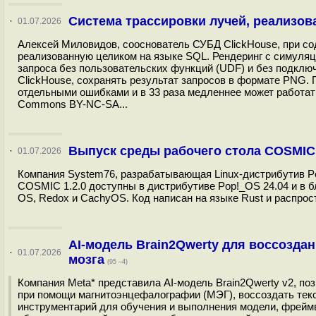
Система трассировки лучей, реализов
·
01.07.2026
Алексей Миловидов, сооснователь СУБД ClickHouse, при сод
реализованную целиком на языке SQL. Рендеринг с симуляц
запроса без пользовательских функций (UDF) и без подклю
ClickHouse, сохранять результат запросов в формате PNG. 
отдельными ошибками и в 33 раза медленнее может работат
Commons BY-NC-SA...
Выпуск среды рабочего стола COSMIC 
·
01.07.2026
Компания System76, разрабатывающая Linux-дистрибутив Po
COSMIC 1.2.0 доступны в дистрибутиве Pop!_OS 24.04 и в б
OS, Redox и CachyOS. Код написан на языке Rust и распрос
AI-модель Brain2Qwerty для воссоздан
·
01.07.2026
мозга
(95 –4)
Компания Meta* представила AI-модель Brain2Qwerty v2, по
при помощи магнитоэнцефалографии (МЭГ), воссоздать текс
инструментарий для обучения и выполнения модели, фрейм