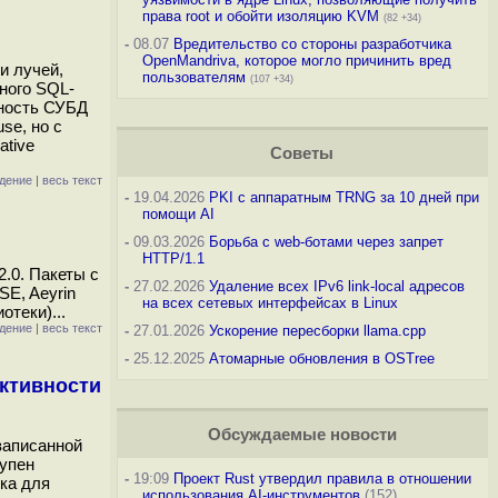
права root и обойти изоляцию KVM
(82 +34)
-
08.07
Вредительство со стороны разработчика
OpenMandriva, которое могло причинить вред
и лучей,
пользователям
(107 +34)
ного SQL-
жность СУБД
se, но с
ative
Советы
дение
|
весь текст
-
19.04.2026
PKI с аппаратным TRNG за 10 дней при
помощи AI
-
09.03.2026
Борьба с web-ботами через запрет
HTTP/1.1
.0. Пакеты с
-
27.02.2026
Удаление всех IPv6 link-local адресов
SE, Aeyrin
на всех сетевых интерфейсах в Linux
теки)...
дение
|
весь текст
-
27.01.2026
Ускорение пересборки llama.cpp
-
25.12.2025
Атомарные обновления в OSTree
активности
Обсуждаемые новости
записанной
тупен
-
19:09
Проект Rust утвердил правила в отношении
ка для
использования AI-инструментов
(152)