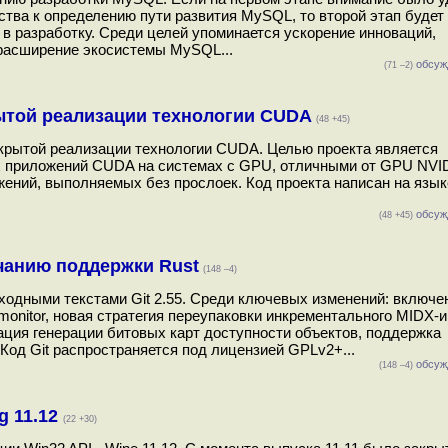
ва к определению пути развития MySQL, то второй этап будет
в разработку. Среди целей упоминается ускорение инноваций,
 расширение экосистемы MySQL...
обсуж
(71 –2)
ытой реализации технологии CUDA
(48 +45)
ткрытой реализации технологии CUDA. Целью проекта является
 приложений CUDA на системах с GPU, отличными от GPU NVID
ений, выполняемых без прослоек. Код проекта написан на язык
обсуж
(48 +45)
лчанию поддержки Rust
(148 –4)
одными текстами Git 2.55. Среди ключевых изменений: включе
monitor, новая стратегия переупаковки инкрементального MIDX-и
изация генерации битовых карт доступности объектов, поддержка
. Код Git распространяется под лицензией GPLv2+...
обсуж
(148 –4)
g 11.12
(22 +30)