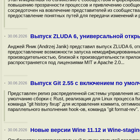
повышению прозрачности процессов и привлечению сообщест
сосредоточен на вовлечение представителей из сообщества 
предоставление понятных путей для передачи изменений и
Выпуск ZLUDA 6, универсальной откр
·
30.06.2026
Анджей Яник (Andrzej Janik) представил выпуск ZLUDA 6, о
предоставление возможности запуска немодифицированных
производительностью, близкой к производительности прилож
распространяется под лицензиями MIT и Apache 2.0...
Выпуск Git 2.55 c включением по умо
·
30.06.2026
Представлен релиз распределенной системы управления исх
умолчанию сборки с Rust, реализация для Linux процесса fs
команда "git history fixup" для исправления коммита, оптим
параллельного выполнения hook-ов, команда "git format-rev"
Новые версии Wine 11.12 и Wine-stagin
·
30.06.2026