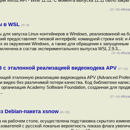
 Win32 API - Wine 11.12. С момента выпуска 11.11 было закрыт
обсуж
(22 +30)
ы в WSL
(70 +8)
ы для запуска Linux-контейнеров в Windows, реализованной на б
рий предоставляет типовой интерфейс командной строки wslc и 
nux из окружения Windows, а также для обращения к запущенным
ключена в состав экспериментального выпуска WSL 2.9.3...
обсуж
(70 +8)
3 с эталонной реализацией видеокодека APV
(27 +14)
щей эталонную реализацию видеокодека APV (Advanced Profess
 видео без различимой потери качества. Код библиотеки напис
 организация Academy Software Foundation, созданная для прод
..
обсуж
(27 +14)
з Debian-пакета xsnow
(93 +52)
на рабочем столе, осуществлена подстановка скрытого измене
зователей с русской локалью вероятность показа флага увелич