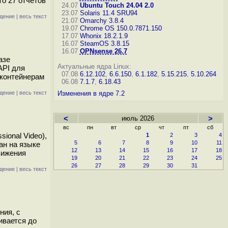
о 27 отчётов
24.07
Ubuntu Touch 24.04 2.0
23.07
Solaris 11.4 SRU94
дение
|
весь текст
21.07
Omarchy 3.8.4
19.07
Chrome OS 150.0.7871.150
17.07
Whonix 18.2.1.9
16.07
SteamOS 3.8.15
16.07
OPNsense 26.7
азе
Актуальные ядра Linux:
API для
07.08
6.12.102
,
6.6.150
,
6.1.182
,
5.15.215
,
5.10.264
 контейнерам
06.08
7.1.7
,
6.18.43
дение
|
весь текст
Изменения в ядре 7.2
<
июль 2026
>
вс
пн
вт
ср
чт
пт
сб
ional Video),
1
2
3
4
5
6
7
8
9
10
11
ан на языке
12
13
14
15
16
17
18
вижения
19
20
21
22
23
24
25
26
27
28
29
30
31
дение
|
весь текст
ния, с
ивается до