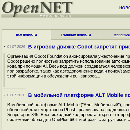
НОВ
все новости
главные новости
мини-нов
В игровом движке Godot запретят пр
·
01.07.2026
Организация Godot Foundation анонсировала ужесточение пр
Godot решено полностью запретить использование автономны
кода при помощи AI. Весь код должен создаваться человек
при разработке, таких как автодополнение кода и поиск/зам
этой информации в обсуждении pull-запроса...
В мобильной платформе ALT Mobile п
·
01.07.2026
В мобильной платформе ALT Mobile ("Альт Мобильный"), по
оболочкой для смартфонов Phosh, реализована поддержка 
Snapdragon 845. Весь исходный код проекта открыт - от пр
системный образ для OnePlus 6/6T и образы с загрузчиком U-