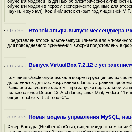
обучения моделей на данных об электрической активности м
обучении модели в первом эксперименте (данные для второг
научный журнал). Код библиотек открыт под лицензией MIT,
Второй альфа-выпуск мессенджера Pid
·
01.07.2026
Представлен второй альфа-выпуск клиента для мгновенного 
для повседневного применения. Сборки подготовлены в форма
Выпуск VirtualBox 7.2.12 с устранен
·
01.07.2026
+6)
Компания Oracle опубликовала корректирующий релиз систем
дополнениях для хост-окружений с Linux устранена проблем
Panic или зависанию системы при запуске виртуальной машин
пользователей Debian 13, Arch Linux, Linux Mint, Fedora 44
опция "enable_virt_at_load=0"...
Новая модель управления MySQL, нац
·
30.06.2026
Хизер Ванкура (Heather VanCura), вицепрезидент компании 
этап инициативы по сближению с сообществом и форсирова