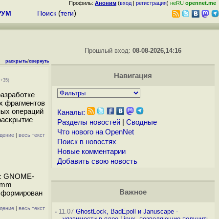
Профиль:
Аноним
(
вход
|
регистрация
)
неRU
opennet.me
РУМ
Поиск
(
теги
)
Прошлый вход:
08-08-2026,14:16
раскрыть
/
свернуть
Навигация
 +35)
разработке
ых фрагментов
ных операций
Каналы:
 раскрытие
Разделы новостей
|
Сводные
Что нового на OpenNet
дение
|
весь текст
Поиск в новостях
Новые комментарии
Добавить свою новость
й с GNOME-
comm
Важное
 сформирован
дение
|
весь текст
-
11.07
GhostLock, BadEpoll и Januscape -
уязвимости в ядре Linux, позволяющие получить