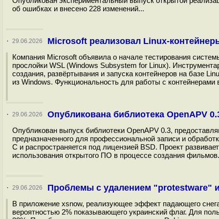
Опубликован экспериментальный выпуск открытой реализации
об ошибках и внесено 228 изменений...
Microsoft реализовал Linux-контейнер
·
29.06.2026
Компания Microsoft объявила о начале тестирования систем
прослойки WSL (Windows Subsystem for Linux). Инструмента
создания, развёртывания и запуска контейнеров на базе Li
из Windows. Функциональность для работы с контейнерами в
Опубликована библиотека OpenAPV 0.
·
29.06.2026
Опубликован выпуск библиотеки OpenAPV 0.3, предоставляю
предназначенного для профессиональной записи и обработки
С и распространяется под лицензией BSD. Проект развивает
использования открытого ПО в процессе создания фильмов.
Проблемы с удалением "protestware" и
·
29.06.2026
В приложение xsnow, реализующее эффект падающего снега 
вероятностью 2% показывающего украинский флаг. Для поль