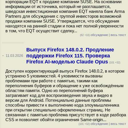
корпорации EQT к продаже компании SUSE. На основании
информации от источника, который не разглашается,
шведская инвестиционная компания EQT наняла банк Arma
Partners для обсуждения с группой инвесторов возможной
продажи компании SUSE. Утверждается, что обсуждения
находятся на ранней стадии и пока нет полной уверенности
в том, что EQT осуществит сделку...
обсуждение
|
весь текст
(62 +10)
Выпуск Firefox 148.0.2. Продление
поддержки Firefox 115. Проверка
·
11.03.2026
Firefox AI-моделью Claude Opus
(101 +32)
Доступен корректирующий выпуск Firefox 148.0.2, в котором
устранено 5 уязвимостей. 4 уязвимости вызваны
проблемами при работе с памятью, такими как
переполнения буферов и обращение к уже освобождённым
областям памяти. Одно из переполнений буфера
затрагивает код для воспроизведения звука и видео в
версии для Android. Потенциально данные проблемы
способны привести к выполнению кода злоумышленника
при открытии специально оформленных страниц. Не
связанная с памятью проблема присутствует в коде разбора
CSS и позволяет обойти ограничения Same-origin...
обсуждение
|
весь текст
(101 +32)