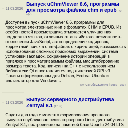
Выпуск uChmViewer 8.6, программы
·
11.03.2026
для просмотра файлов chm и epub
(70
+24)
Доступен выпуск uChmViewer 8.6, программы для
просмотра электронных книг в форматах CHM и EPUB. Из
особенностей просмотрщика отмечается улучшенная
поддержка языков, отличных от английского, возможность
отключения JavaScript, автоопределение кодировок,
корректный поиск в chm-файлах с кириллицей, возможность
использования сложных поисковых выражений, система
установки закладок, сохранение истории операций в
привязке к просматриваемым файлам, масштабирование
размера текста. Код написан на С++ с использованием
библиотеки Qt и поставляется под лицензией GPLv3.
Пакеты cформированы для Debian, Fedora, Ubuntu и
инсталлятор для Windows...
обсуждение
|
весь текст
(70 +24)
Выпуск серверного дистрибутива
·
11.03.2026
Zentyal 8.1
(17 +4)
Спустя два года с момента формирования прошлого
выпуска опубликован релиз серверного Linux-дистрибутива
Zentyal 8.1, построенного на пакетной базе Ubuntu 24.04 LTS