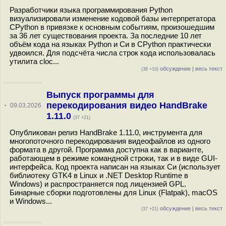
Разработчики языка программирования Python
визуализировали изменение кодовой базы интерпретатора
CPython в привязке к основным событиям, произошедшим
за 36 лет существования проекта. За последние 10 лет
объём кода на языках Python и Си в CPython практически
удвоился. Для подсчёта числа строк кода использовалась
утилита cloc...
обсуждение
|
весь текст
(38 +10)
Выпуск программы для
перекодирования видео HandBrake
·
09.03.2026
1.11.0
(37 +21)
Опубликован релиз HandBrake 1.11.0, инструмента для
многопоточного перекодирования видеофайлов из одного
формата в другой. Программа доступна как в варианте,
работающем в режиме командной строки, так и в виде GUI-
интерфейса. Код проекта написан на языках Си (использует
библиотеку GTK4 в Linux и .NET Desktop Runtime в
Windows) и распространяется под лицензией GPL.
Бинарные сборки подготовлены для Linux (Flatpak), macOS
и Windows...
обсуждение
|
весь текст
(37 +21)