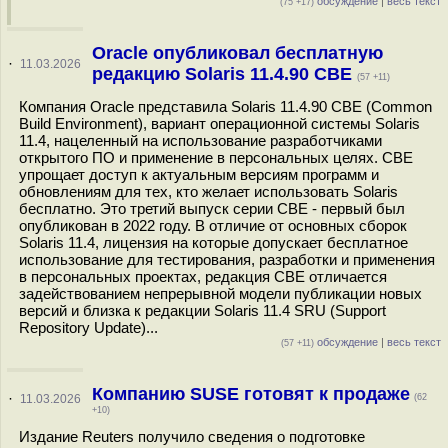
обсуждение
|
весь текст
(75 +17)
Oracle опубликовал бесплатную
·
11.03.2026
редакцию Solaris 11.4.90 CBE
(57 +11)
Компания Oracle представила Solaris 11.4.90 CBE (Common
Build Environment), вариант операционной системы Solaris
11.4, нацеленный на использование разработчиками
открытого ПО и применение в персональных целях. CBE
упрощает доступ к актуальным версиям программ и
обновлениям для тех, кто желает использовать Solaris
бесплатно. Это третий выпуск серии CBE - первый был
опубликован в 2022 году. В отличие от основных сборок
Solaris 11.4, лицензия на которые допускает бесплатное
использование для тестирования, разработки и применения
в персональных проектах, редакция CBE отличается
задействованием непрерывной модели публикации новых
версий и близка к редакции Solaris 11.4 SRU (Support
Repository Update)...
обсуждение
|
весь текст
(57 +11)
Компанию SUSE готовят к продаже
·
11.03.2026
(62
+10)
Издание Reuters получило сведения о подготовке