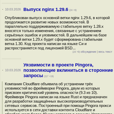
Выпуск nginx 1.29.6
·
10.03.2026
(24 +9)
Опубликован выпуск основной ветки nginx 1.29.6, в которой
продолжается развитие новых возможностей. В
параллельно поддерживаемую стабильную ветку 1.28.x
вносятся только изменения, связанные с устранением
серьёзных ошибок и уязвимостей. В дальнейшем на базе
основной ветки 1.29.x будет сформирована стабильная
ветка 1.30. Код проекта написан на языке Си и
распространяется под лицензией BSD...
обсуждение
|
весь текст
(24 +9)
Уязвимости в проекте Pingora,
позволяющие вклиниться в сторонние
·
10.03.2026
запросы
(117 +19)
Компания Cloudflare объявила об устранении трёх
уязвимостей во фреймворке Pingora, двум из которых
присвоен критический уровень опасности (9.3 из 10).
Фреймворк Pingora написан на языке Rust и предназначен
для разработки защищённых высокопроизводительных
сетевых сервисов. Построенный при помощи Pingora прокси
используется в сети доставки контента Cloudflare и