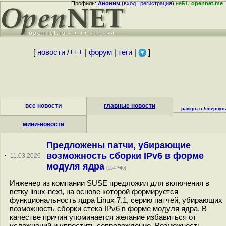
Профиль:
Аноним
(
вход
|
регистрация
)
неRU
opennet.me
[
новости
/
+++
|
форум
|
теги
|
]
все новости
главные новости
раскрыть
/
свернут
мини-новости
Предложены патчи, убирающие
возможность сборки IPv6 в форме
·
11.03.2026
модуля ядра
(154 +46)
Инженер из компании SUSE предложил для включения в
ветку linux-next, на основе которой формируется
функциональность ядра Linux 7.1, серию патчей, убирающих
возможность сборки стека IPv6 в форме модуля ядра. В
качестве причин упоминается желание избавиться от
усложнений и упростить сопровождение. Возможность