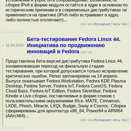
сборки IPv6 в форме модуля остаётся в ядре в основном по
историческим причинам и в современных дистрибутивах не
применяется на практике (IPv6 либо встраивают в ядро,
либо полностью отключают)...
обсуждение
|
весь текст
(154 +46)
Бета-тестирование Fedora Linux 44.
Инициатива по продвижению
·
11.03.2026
инноваций в Fedora
(130 +14)
Представлена бета-версия дистрибутива Fedora Linux 44,
ознаменовавшая переход на финальную стадию
тестирования, при которой допускается только исправление
критических ошибок. Релиз запланирован на 14 апреля.
Выпуск охватывает Fedora Workstation, Fedora KDE Plasma
Desktop, Fedora Server, Fedora IoT, Fedora CoreOS, Fedora
Cloud Base, Fedora IoT Edition, Fedora Silverblue, Fedora
Kinoite и Live-сборки, поставляемые в форме спинов c
пользовательскими окружениями Xfce, MATE, Cinnamon,
LXDE, Phosh, Miracle, LXQt, Budgie, Sway и Cosmic. Сборки
сформированы для архитектур x86_64, Power64 и ARM64
(AArch64)...
обсуждение
|
весь текст
(130 +14)