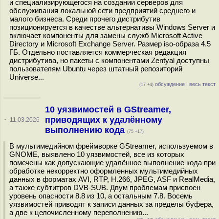
и специализирующегося на создании серверов для
обслуживания локальной сети предприятий среднего и
малого бизнеса. Среди прочего дистрибутив
позиционируется в качестве альтернативы Windows Server и
включает компоненты для замены служб Microsoft Active
Directory и Microsoft Exchange Server. Размер iso-образа 4.5
ГБ. Отдельно поставляется коммерческая редакция
дистрибутива, но пакеты с компонентами Zentyal доступны
пользователям Ubuntu через штатный репозиторий
Universe...
обсуждение
|
весь текст
(17 +4)
10 уязвимостей в GStreamer,
приводящих к удалённому
·
11.03.2026
выполнению кода
(75 +17)
В мультимедийном фреймворке GStreamer, используемом в
GNOME, выявлено 10 уязвимостей, все из которых
помечены как допускающие удалённое выполнение кода при
обработке некорректно оформленных мультимедийных
данных в форматах AVI, RTP, H.266, JPEG, ASF и RealMedia,
а также субтитров DVB-SUB. Двум проблемам присвоен
уровень опасности 8.8 из 10, а остальным 7.8. Восемь
уязвимостей приводят к записи данных за пределы буфера,
а две к целочисленному переполнению...