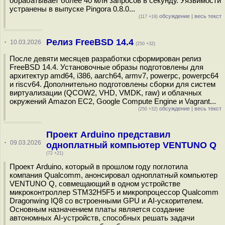
обрабатывает более 40 млн запросов в секунду. Уязвимости
устранены в выпуске Pingora 0.8.0...
обсуждение
|
весь текст
(117 +19)
Релиз FreeBSD 14.4
·
10.03.2026
(250 +32)
После девяти месяцев разработки сформирован релиз
FreeBSD 14.4. Установочные образы подготовлены для
архитектур amd64, i386, aarch64, armv7, powerpc, powerpc64
и riscv64. Дополнительно подготовлены сборки для систем
виртуализации (QCOW2, VHD, VMDK, raw) и облачных
окружений Amazon EC2, Google Compute Engine и Vagrant...
обсуждение
|
весь текст
(250 +32)
Проект Arduino представил
·
09.03.2026
одноплатный компьютер VENTUNO Q
(72 +21)
Проект Arduino, который в прошлом году поглотила
компания Qualcomm, анонсировал одноплатный компьютер
VENTUNO Q, совмещающий в одном устройстве
микроконтроллер STM32H5F5 и микропроцессор Qualcomm
Dragonwing IQ8 со встроенными GPU и AI-ускорителем.
Основным назначением платы является создание
автономных AI-устройств, способных решать задачи