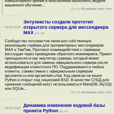
компьютерного зрения и обособленно выполнять модели
машинного обучения...
обсуждение
|
весь текст
(72 +21)
Энтузиасты создали прототип
открытого сервера для мессенджера
·
09.03.2026
MAX
(155 +23)
Сообщество энтузиастов написало собственную
реализацию сервера для проприетарных мессенджеров
MAX и ТамТам. Протокол взаимодействия с сервером
воссоздан через проведение обратного инжиниринга. Проект
преподносится как эмулятор сервера, который может
использоваться для замены официального сервера после
модификации клиентского ПО. Поддерживаются любые
клиенты, совместимые с официальным сервером
api.oneme.ru или api.tamtam.chat. Код написан на языке
Python и открыт под лицензией BSD. В качестве СУБД для
хранения сообщений могут использоваться MariaDB, MySQL
или SQLite...
обсуждение
|
весь текст
(155 +23)
Динамика изменения кодовой базы
·
09.03.2026
проекта Python
(38 +10)