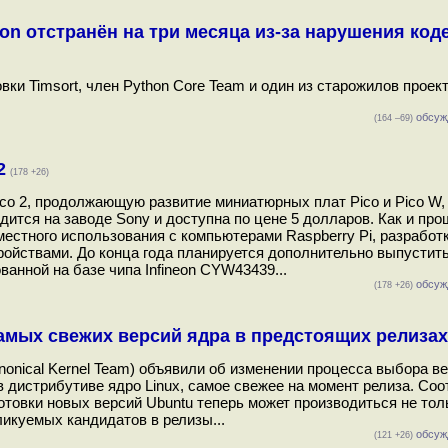
on отстранён на три месяца из-за нарушения код
овки Timsort, член Python Core Team и один из старожилов проект
обсуж
(164 –69)
2
(178 +26)
Pico 2, продолжающую развитие миниатюрных плат Pico и Pico W
дится на заводе Sony и доступна по цене 5 долларов. Как и пр
естного использования с компьютерами Raspberry Pi, разработ
ойствами. До конца года планируется дополнительно выпустить
ованной на базе чипа Infineon CYW43439...
обсуж
(178 +26)
амых свежих версий ядра в предстоящих релизах
onical Kernel Team) объявили об изменении процесса выбора в
 дистрибутиве ядро Linux, самое свежее на момент релиза. Соо
отовки новых версий Ubuntu теперь может производиться не тол
ликуемых кандидатов в релизы...
обсуж
(121 +26)