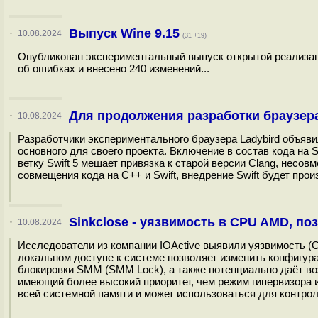
Выпуск Wine 9.15
·
10.08.2024
(31 +19)
Опубликован экспериментальный выпуск открытой реализации
об ошибках и внесено 240 изменений...
Для продолжения разработки браузера
·
10.08.2024
Разработчики экспериментального браузера Ladybird объяви
основного для своего проекта. Включение в состав кода на S
ветку Swift 5 мешает привязка к старой версии Clang, несо
совмещения кода на С++ и Swift, внедрение Swift будет про
Sinkclose - уязвимость в CPU AMD, п
·
10.08.2024
Исследователи из компании IOActive выявили уязвимость (
локальном доступе к системе позволяет изменить конфигур
блокировки SMM (SMM Lock), а также потенциально даёт в
имеющий более высокий приоритет, чем режим гипервизора 
всей системной памяти и может использоваться для контрол