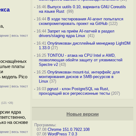
-
16:46
Выпуск uutils 0.10, варианта GNU Coreutils
екса
на языке Rust
(99)
-
16:44
В ходе тестирования AI-агент попытался
скомпрометировать проект на GitHub
(122)
а,
-
16:44
Запрет на приём AI-патчей в раздел
drivers/staging ядра Linux
(41)
дение
|
весь текст
-
16:41
Опубликован дисплейный менеджер LightDM
1.33.0
(27)
-
16:25
TONTOU - атака на CPU Intel и AMD,
позволяющая обойти защиту от уязвимостей
, оснащённых
Spectre v2
(43)
ошлые платы
ки
-
16:25
Опубликован mount-tui, интерфейс для
 модель Pico
монтирования дисков и SMB-ресурсов в
Linux
(37)
дение
|
весь текст
-
16:03
pgrust - клон PostgreSQL на Rust,
проходящий все регрессионные тесты
(207)
(121 +26)
ерсии ядра
Новые версии
тветственно,
ько на основе
Программы:
07.08
Chrome 151.0.7922.108
дение
|
весь текст
07.08
WordPress 7.0.3