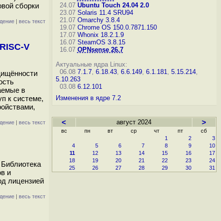
овой сборки
24.07
Ubuntu Touch 24.04 2.0
23.07
Solaris 11.4 SRU94
21.07
Omarchy 3.8.4
дение
|
весь текст
19.07
Chrome OS 150.0.7871.150
17.07
Whonix 18.2.1.9
16.07
SteamOS 3.8.15
RISC-V
16.07
OPNsense 26.7
Актуальные ядра Linux:
06.08
7.1.7
,
6.18.43
,
6.6.149
,
6.1.181
,
5.15.214
,
щищённости
5.10.263
ость
03.08
6.12.101
аемые в
п к системе,
Изменения в ядре 7.2
ройствами,
<
август 2024
>
дение
|
весь текст
вс
пн
вт
ср
чт
пт
сб
1
2
3
4
5
6
7
8
9
10
11
12
13
14
15
16
17
18
19
20
21
22
23
24
 Библиотека
25
26
27
28
29
30
31
в и
од лицензией
дение
|
весь текст