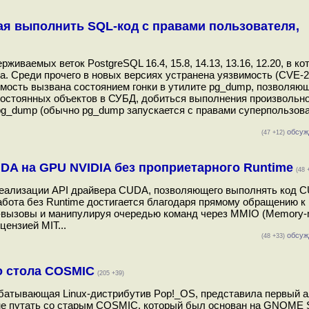
ая выполнить SQL-код с правами пользователя,
ваемых веток PostgreSQL 16.4, 15.8, 14.13, 13.16, 12.20, в ко
. Среди прочего в новых версиях устранена уязвимость (CVE-2
звимость вызвана состоянием гонки в утилите pg_dump, позволяю
остоянных объектов в СУБД, добиться выполнения произвольн
 pg_dump (обычно pg_dump запускается с правами суперпользов
обсуж
(47 +12)
UDA на GPU NVIDIA без проприетарного Runtime
(48 
 реализации API драйвера CUDA, позволяющего выполнять код 
абота без Runtime достигается благодаря прямому обращению к
l-вызовы и манипулируя очередью команд через MMIO (Memory-m
цензией MIT...
обсуж
(48 +33)
о стола COSMIC
(205 +39)
рабатывающая Linux-дистрибутив Pop!_OS, представила первый 
не путать со старым COSMIC, который был основан на GNOME Sh