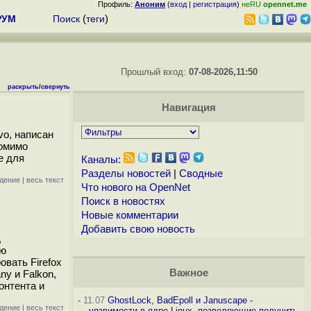
Профиль:
Аноним
(
вход
|
регистрация
)
неRU
opennet.me
РУМ
Поиск
(
теги
)
Прошлый вход:
07-08-2026,11:50
раскрыть
/
свернуть
Навигация
vo, написан
помимо
е для
Каналы:
Разделы новостей
|
Сводные
дение
|
весь текст
Что нового на OpenNet
Поиск в новостях
Новые комментарии
Добавить свою новость
,
ью
вать Firefox
Важное
ny и Falkon,
онтента и
-
11.07
GhostLock, BadEpoll и Januscape -
дение
|
весь текст
уязвимости в ядре Linux, позволяющие получить