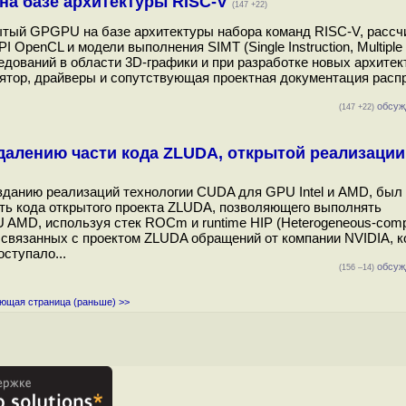
 на базе архитектуры RISC-V
(147 +22)
рытый GPGPU на базе архитектуры набора команд RISC-V, рассч
penCL и модели выполнения SIMT (Single Instruction, Multiple 
едований в области 3D-графики и при разработке новых архите
улятор, драйверы и сопутствующая проектная документация рас
обсуж
(147 +22)
далению части кода ZLUDA, открытой реализаци
созданию реализаций технологии CUDA для GPU Intel и AMD, был
ть кода открытого проекта ZLUDA, позволяющего выполнять
MD, используя стек ROCm и runtime HIP (Heterogeneous-comp
либо связанных с проектом ZLUDA обращений от компании NVIDIA, 
ступало...
обсуж
(156 –14)
ющая страница (раньше) >>