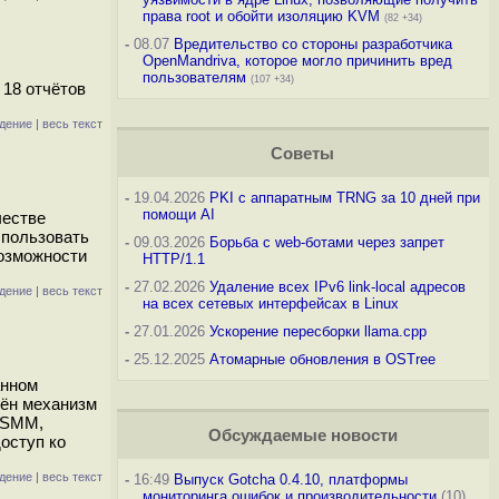
права root и обойти изоляцию KVM
(82 +34)
-
08.07
Вредительство со стороны разработчика
OpenMandriva, которое могло причинить вред
пользователям
(107 +34)
 18 отчётов
дение
|
весь текст
Советы
-
19.04.2026
PKI с аппаратным TRNG за 10 дней при
помощи AI
честве
использовать
-
09.03.2026
Борьба с web-ботами через запрет
возможности
HTTP/1.1
-
27.02.2026
Удаление всех IPv6 link-local адресов
дение
|
весь текст
на всех сетевых интерфейсах в Linux
-
27.01.2026
Ускорение пересборки llama.cpp
-
25.12.2025
Атомарные обновления в OSTree
анном
чён механизм
ь SMM,
Обсуждаемые новости
оступ ко
дение
|
весь текст
-
16:49
Выпуск Gotcha 0.4.10, платформы
мониторинга ошибок и производительности
(10)