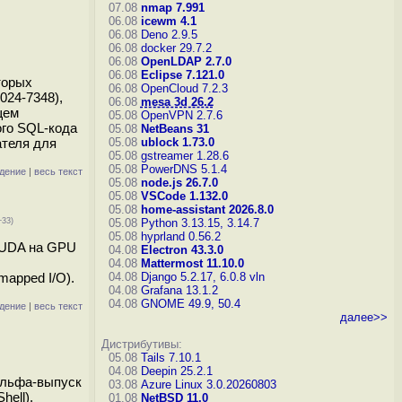
07.08
nmap 7.991
06.08
icewm 4.1
06.08
Deno 2.9.5
06.08
docker 29.7.2
06.08
OpenLDAP 2.7.0
06.08
Eclipse 7.121.0
торых
06.08
OpenCloud 7.2.3
024-7348),
06.08
mesa 3d 26.2
щем
05.08
OpenVPN 2.7.6
ого SQL-кода
05.08
NetBeans 31
ателя для
05.08
ublock 1.73.0
05.08
gstreamer 1.28.6
05.08
PowerDNS 5.1.4
дение
|
весь текст
05.08
node.js 26.7.0
05.08
VSCode 1.132.0
05.08
home-assistant 2026.8.0
+33)
05.08
Python 3.13.15, 3.14.7
05.08
hyprland 0.56.2
CUDA на GPU
04.08
Electron 43.3.0
04.08
Mattermost 11.10.0
apped I/O).
04.08
Django 5.2.17, 6.0.8
vln
04.08
Grafana 13.1.2
04.08
GNOME 49.9, 50.4
дение
|
весь текст
далее>>
Дистрибутивы:
05.08
Tails 7.10.1
04.08
Deepin 25.2.1
альфа-выпуск
03.08
Azure Linux 3.0.20260803
ell).
01.08
NetBSD 11.0