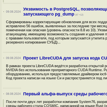
Уязвимость в PostgreSQL, позволяющ
·
09.08.2024
запускающего pg_dump
(47 +12)
Сформированы корректирующие обновления для всех поддержи
исправлено 56 ошибок, выявленных за последние три месяца
помеченная как опасная (уровень опасности 8.8 из 10). Уя
атакующему, имеющему возможность создания и удаления п
с правами пользователя, под которым запускается утилита
резервного копирования СУБД)...
Проект LibreCUDA для запуска кода C
·
09.08.2024
В рамках проекта LibreCUDA ведётся разработка открытой
NVIDIA без использования проприетарного CUDA Runtime. Р
оборудованию, используя предоставляемые драйвером ioct
Код проекта написан на языке Си и распространяется под ли
Первый альфа-выпуск среды рабочег
·
08.08.2024
После почти двух лет разработки компания System76, раз
среды рабочего стола COSMIC, написанной на языке Rust (