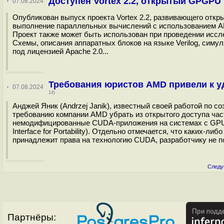
Доступен Vortex 2.2, открытый GPGPU
·
07.08.2024
Опубликован выпуск проекта Vortex 2.2, развивающего отк
выполнение параллельных вычислений с использованием API O
Проект также может быть использован при проведении иссл
Схемы, описания аппаратных блоков на языке Verilog, сим
под лицензией Apache 2.0...
Требования юристов AMD привели к у
·
07.08.2024
14)
Анджей Яник (Andrzej Janik), известный своей работой по 
требованию компании AMD убрать из открытого доступа час
немодифицированные CUDA-приложения на системах с GPU A
Interface for Portability). Отдельно отмечается, что каких-
принадлежит права на технологию CUDA, разработчику не по
Следу
Партнёры: