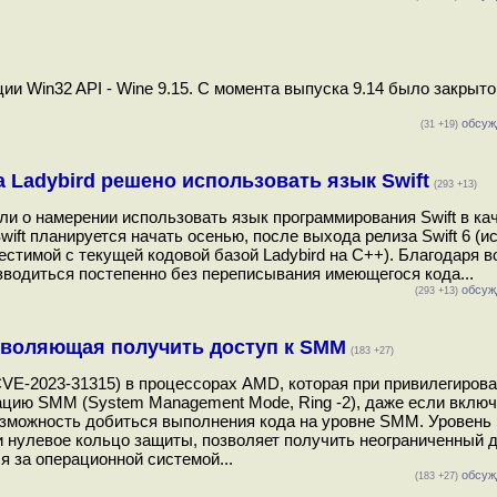
 Win32 API - Wine 9.15. С момента выпуска 9.14 было закрыто
обсуж
(31 +19)
 Ladybird решено использовать язык Swift
(293 +13)
ли о намерении использовать язык программирования Swift в ка
wift планируется начать осенью, после выхода релиза Swift 6 (
вместимой с текущей кодовой базой Ladybird на С++). Благодаря 
изводиться постепенно без переписывания имеющегося кода...
обсуж
(293 +13)
озволяющая получить доступ к SMM
(183 +27)
CVE-2023-31315) в процессорах AMD, которая при привилегиров
ацию SMM (System Management Mode, Ring -2), даже если вклю
озможность добиться выполнения кода на уровне SMM. Уровен
и нулевое кольцо защиты, позволяет получить неограниченный д
я за операционной системой...
обсуж
(183 +27)