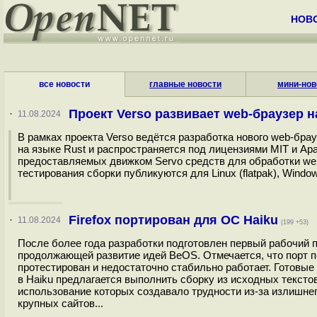
НОВ
все новости
главные новости
мини-нов
Проект Verso развивает web-браузер н
·
11.08.2024
В рамках проекта Verso ведётся разработка нового web-брауз
на языке Rust и распространяется под лицензиями MIT и Apa
предоставляемых движком Servo средств для обработки web
тестирования сборки публикуются для Linux (flatpak), Windo
Firefox портирован для ОС Haiku
·
11.08.2024
(199 +53)
После более года разработки подготовлен первый рабочий п
продолжающей развитие идей BeOS. Отмечается, что порт по
протестирован и недостаточно стабильно работает. Готовые
в Haiku предлагается выполнить сборку из исходных текстов.
использование которых создавало трудности из-за излишнег
крупных сайтов...