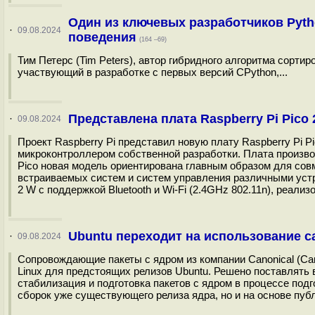
Один из ключевых разработчиков Pyth
·
09.08.2024
поведения
(164 –69)
Тим Петерс (Tim Peters), автор гибридного алгоритма сортир
участвующий в разработке с первых версий CPython,...
Представлена плата Raspberry Pi Pico 
·
09.08.2024
Проект Raspberry Pi представил новую плату Raspberry Pi 
микроконтроллером собственной разработки. Плата произво
Pico новая модель ориентирована главным образом для совм
встраиваемых систем и систем управления различными устр
2 W с поддержкой Bluetooth и Wi-Fi (2.4GHz 802.11n), реализ
Ubuntu переходит на использование с
·
09.08.2024
Сопровождающие пакеты с ядром из компании Canonical (Can
Linux для предстоящих релизов Ubuntu. Решено поставлять в
стабилизация и подготовка пакетов с ядром в процессе подг
сборок уже существующего релиза ядра, но и на основе пуб