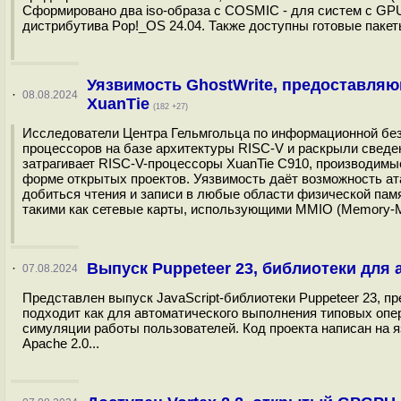
Сформировано два iso-образа с COSMIC - для систем с GPU N
дистрибутива Pop!_OS 24.04. Также доступны готовые пакеты 
Уязвимость GhostWrite, предоставляю
·
08.08.2024
XuanTie
(182 +27)
Исследователи Центра Гельмгольца по информационной без
процессоров на базе архитектуры RISC-V и раскрыли сведе
затрагивает RISC-V-процессоры XuanTie C910, производимые
форме открытых проектов. Уязвимость даёт возможность а
добиться чтения и записи в любые области физической пам
такими как сетевые карты, использующими MMIO (Memory-Map
Выпуск Puppeteer 23, библиотеки для
·
07.08.2024
Представлен выпуск JavaScript-библиотеки Puppeteer 23, 
подходит как для автоматического выполнения типовых опер
симуляции работы пользователей. Код проекта написан на я
Apache 2.0...