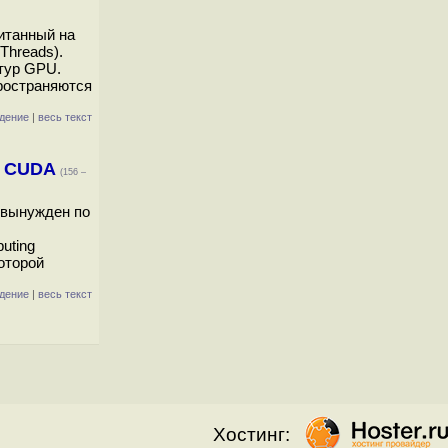
итанный на
Threads).
ктур GPU.
пространяются
дение
|
весь текст
и CUDA
(156 –
 вынужден по
uting
которой
дение
|
весь текст
Хостинг: