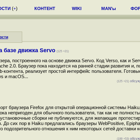
ОСТИ
(
+
)
КОНТЕНТ
WIKI
MAN'ы
ФО
ости
а базе движка Servo
(125 +21)
ера, построенного на основе движка Servo. Код Verso, как и Ser
che 2.0. Браузер пока находится на ранней стадии развития и, 
-контента, реализует простой интерфейс пользователя. Готовы
ws и macOS...
обсуж
(125 +21)
орт браузера Firefox для открытой операционной системы Haiku
ка непригоден для обычного пользователя, так как не полност
 установочные сборки не публикуются, для желающих протестиро
 До сих пор в Haiku предлагались браузеры WebPositive, Epipha
о подозрительного отношения к ним некоторых сетей доставки к
обсуж
(199 +53)