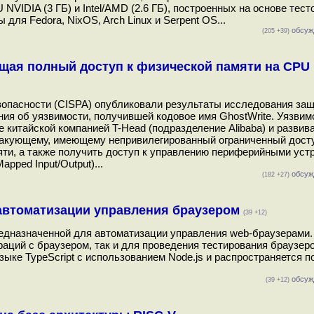
VIDIA (3 ГБ) и Intel/AMD (2.6 ГБ), построенных на основе тест
для Fedora, NixOS, Arch Linux и Serpent OS...
обсуж
(205 +39)
щая полный доступ к физической памяти на CPU 
опасности (CISPA) опубликовали результаты исследования за
ния об уязвимости, получившей кодовое имя GhostWrite. Уязвим
 китайской компанией T-Head (подразделение Alibaba) и развив
такующему, имеющему непривилегированный ограниченный досту
яти, а также получить доступ к управлению периферийными уст
ped Input/Output)...
обсуж
(182 +27)
 автоматизации управления браузером
(39 +12)
предназначенной для автоматизации управления web-браузерами.
аций с браузером, так и для проведения тестирования браузеро
зыке TypeScript с использованием Node.js и распространяется п
обсуж
(39 +12)