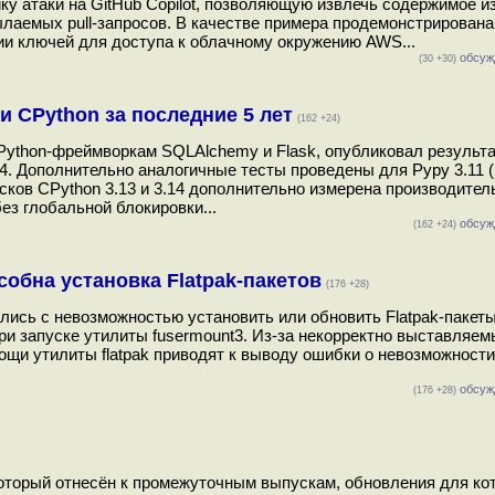
ику атаки на GitHub Copilot, позволяющую извлечь содержимое и
ылаемых pull-запросов. В качестве примера продемонстрирована
и ключей для доступа к облачному окружению AWS...
обсуж
(30 +30)
 CPython за последние 5 лет
(162 +24)
по Python-фреймворкам SQLAlchemy и Flask, опубликовал результ
.14. Дополнительно аналогичные тесты проведены для Pypy 3.11 
пусков CPython 3.13 и 3.14 дополнительно измерена производител
ез глобальной блокировки...
обсуж
(162 +24)
собна установка Flatpak-пакетов
(176 +28)
лись с невозможностью установить или обновить Flatpak-пакет
и запуске утилиты fusermount3. Из-за некорректно выставляем
ощи утилиты flatpak приводят к выводу ошибки о невозможности
обсуж
(176 +28)
 который отнесён к промежуточным выпускам, обновления для ко