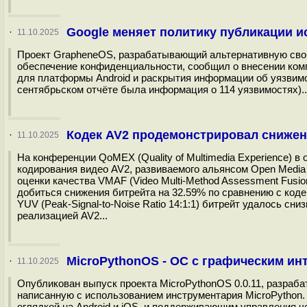
Google меняет политику публикации и
·
11.10.2025
Проект GrapheneOS, разрабатывающий альтернативную своб
обеспечение конфиденциальности, сообщил о внесении комп
для платформы Android и раскрытия информации об уязвимос
сентябрьском отчёте была информация о 114 уязвимостях)..
Кодек AV2 продемонстрировал снижени
·
11.10.2025
На конференции QoMEX (Quality of Multimedia Experience) 
кодирования видео AV2, развиваемого альянсом Open Media
оценки качества VMAF (Video Multi-Method Assessment Fusio
добиться снижения битрейта на 32.59% по сравнению с код
YUV (Peak-Signal-to-Noise Ratio 14:1:1) битрейт удалось сн
реализацией AV2...
MicroPythonOS - ОС с графическим и
·
11.10.2025
Опубликован выпуск проекта MicroPythonOS 0.0.11, разраб
написанную с использованием инструментария MicroPython
оглядкой на Android и iOS, и поддерживающим управления 