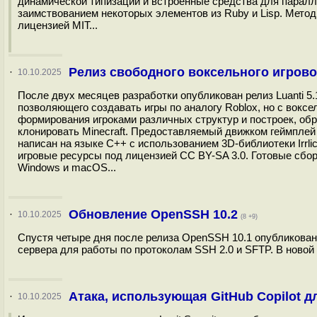
динамической типизации и встроенные средства для паралле
заимствованием некоторых элементов из Ruby и Lisp. Метод
лицензией MIT...
Релиз свободного воксельного игровог
·
10.10.2025
После двух месяцев разработки опубликован релиз Luanti 5
позволяющего создавать игры по аналогу Roblox, но с вокс
формирования игроками различных структур и построек, об
клонировать Minecraft. Предоставляемый движком геймплей
написан на языке С++ c использованием 3D-библиотеки Irrlich
игровые ресурсы под лицензией CC BY-SA 3.0. Готовые сбор
Windows и macOS...
Обновление OpenSSH 10.2
·
10.10.2025
(8 +9)
Спустя четыре дня после релиза OpenSSH 10.1 опубликован
сервера для работы по протоколам SSH 2.0 и SFTP. В новой
Атака, использующая GitHub Copilot 
·
10.10.2025