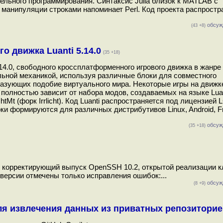
льного программирования. Синтаксис Julia близок к MATLAB с
 манипуляции строками напоминает Perl. Код проекта распростр
обсуж
(43 +8)
о движка Luanti 5.14.0
(35 +18)
.14.0, свободного кроссплатформенного игрового движка в жанре
ельной механикой, используя различные блоки для совместного
разующих подобие виртуального мира. Некоторые игры на движк
 полностью зависит от набора модов, создаваемых на языке Lua
tMt (форк Irrlicht). Код Luanti распространяется под лицензией 
ки формируются для различных дистрибутивов Linux, Android, 
обсуж
(35 +18)
 корректирующий выпуск OpenSSH 10.2, открытой реализации к
 версии отмечены только исправления ошибок:...
обсуж
(8 +9)
для извлечения данных из приватных репозиторие