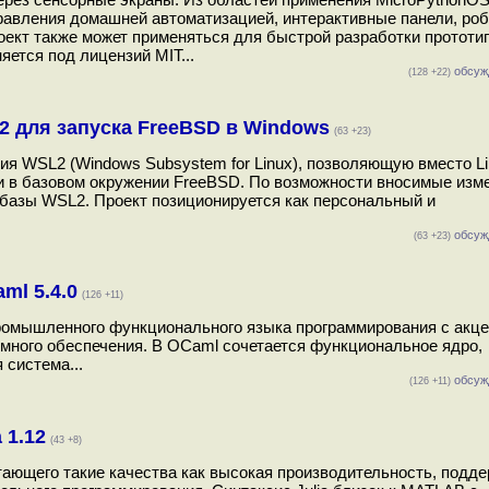
правления домашней автоматизацией, интерактивные панели, ро
ект также может применяться для быстрой разработки прототи
яется под лицензий MIT...
обсуж
(128 +22)
2 для запуска FreeBSD в Windows
(63 +23)
я WSL2 (Windows Subsystem for Linux), позволяющую вместо L
 в базовом окружении FreeBSD. По возможности вносимые изм
 базы WSL2. Проект позиционируется как персональный и
обсуж
(63 +23)
ml 5.4.0
(126 +11)
промышленного функционального языка программирования с акце
много обеспечения. В OCaml сочетается функциональное ядро,
 система...
обсуж
(126 +11)
 1.12
(43 +8)
етающего такие качества как высокая производительность, подд