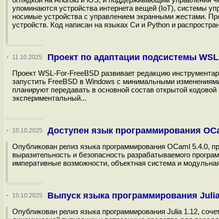
упоминаются устройства интернета вещей (IoT), системы у
носимые устройства с управлением экранными жестами. Про
устройств. Код написан на языках Си и Python и распростран
Проект по адаптации подсистемы WSL
·
11.10.2025
Проект WSL-For-FreeBSD развивает редакцию инструментари
запустить FreeBSD в Windows с минимальными изменениями
планируют передавать в основной состав открытой кодовой
экспериментальный...
Доступен язык программирования OCa
·
10.10.2025
Опубликован релиз языка программирования OCaml 5.4.0, 
выразительность и безопасность разрабатываемого програм
императивные возможности, объектная система и модульная
Выпуск языка программирования Julia
·
10.10.2025
Опубликован релиз языка программирования Julia 1.12, соч