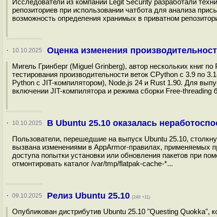
Исследователи из компании Legit Security разработали техн
репозиториев при использовании чатбота для анализа прис
возможность определения хранимых в приватном репозитори
Оценка изменения производительности
·
10.10.2025
Мигель Гринберг (Miguel Grinberg), автор нескольких книг 
тестирования производительности веток CPython с 3.9 по 3
Python с JIT-компилятором), Node.js 24 и Rust 1.90. Для вы
включении JIT-компилятора и режима сборки Free-threading б
В Ubuntu 25.10 оказалась неработоспо
·
10.10.2025
Пользователи, перешедшие на выпуск Ubuntu 25.10, столкну
вызвана изменениями в AppArmor-правилах, применяемых пр
доступа попытки установки или обновления пакетов при пом
отмонтировать каталог /var/tmp/flatpak-cache-*...
Релиз Ubuntu 25.10
·
09.10.2025
(248 +11)
Опубликован дистрибутив Ubuntu 25.10 "Questing Quokka",