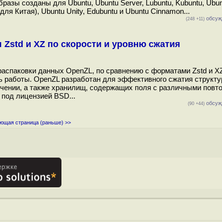
азы созданы для Ubuntu, Ubuntu Server, Lubuntu, Kubuntu, Ubun
 для Китая), Ubuntu Unity, Edubuntu и Ubuntu Cinnamon...
обсуж
(248 +11)
Zstd и XZ по скорости и уровню сжатия
распаковки данных OpenZL, по сравнению с форматами Zstd и X
ь работы. OpenZL разработан для эффективного сжатия структ
чении, а также хранилищ, содержащих поля с различными пов
 под лицензией BSD...
обсуж
(90 +44)
ющая страница (раньше) >>