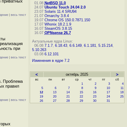
з приватных
01.08
NetBSD 11.0
24.07
Ubuntu Touch 24.04 2.0
23.07
Solaris 11.4 SRU94
дение
|
весь текст
21.07
Omarchy 3.8.4
19.07
Chrome OS 150.0.7871.150
17.07
Whonix 18.2.1.9
16.07
SteamOS 3.8.15
16.07
OPNsense 26.7
аты
Актуальные ядра Linux:
(реализация
06.08
7.1.7
,
6.18.43
,
6.6.149
,
6.1.181
,
5.15.214
,
ьность при
5.10.263
03.08
6.12.101
дение
|
весь текст
Изменения в ядре 7.2
<
октябрь 2025
>
вс
пн
вт
ср
чт
пт
сб
ы. Проблема
1
2
3
4
ых правил
5
6
7
8
9
10
11
12
13
14
15
16
17
18
19
20
21
22
23
24
25
дение
|
весь текст
26
27
28
29
30
31
торых