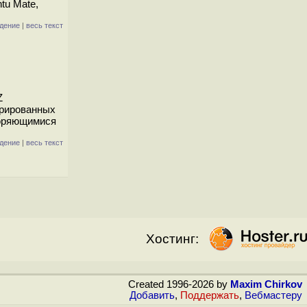
tu Mate,
дение
|
весь текст
Z
урированных
торяющимися
дение
|
весь текст
Хостинг:
Created 1996-2026 by
Maxim Chirkov
Добавить
,
Поддержать
,
Вебмастеру