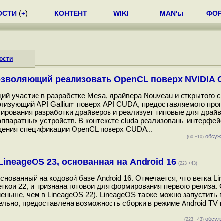
ОСТИ
(
+
)
КОНТЕНТ
WIKI
MAN'ы
ФО
ости
позволяющий реализовать OpenCL поверх NVIDIA
щий участие в разработке Mesa, драйвера Nouveau и открытого 
ализующий API Gallium поверх API CUDA, предоставляемого пр
гирования разработки драйверов и реализует типовые для драй
паратных устройств. В контексте cluda реализованы интерфей
щения спецификации OpenCL поверх CUDA...
обсуж
(60 +10)
neageOS 23, основанная на Android 16
(223 +43)
ованный на кодовой базе Android 16. Отмечается, что ветка L
ткой 22, и признана готовой для формирования первого релиза.
меньше, чем в LineageOS 22). LineageOS также можно запустить
тельно, предоставлена возможность сборки в режиме Android TV 
обсуж
(223 +43)