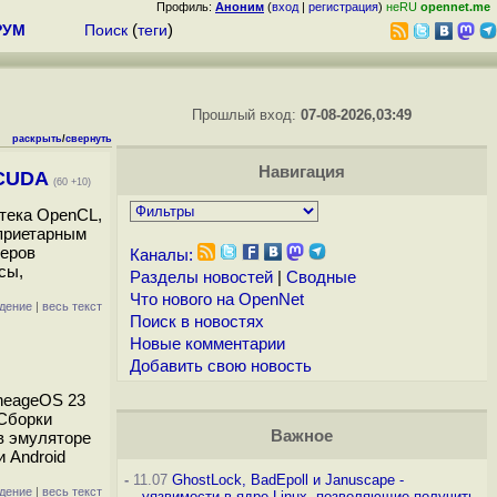
Профиль:
Аноним
(
вход
|
регистрация
)
неRU
opennet.me
РУМ
Поиск
(
теги
)
Прошлый вход:
07-08-2026,03:49
раскрыть
/
свернуть
Навигация
 CUDA
(60 +10)
стека OpenCL,
оприетарным
веров
Каналы:
сы,
Разделы новостей
|
Сводные
Что нового на OpenNet
дение
|
весь текст
Поиск в новостях
Новые комментарии
Добавить свою новость
ineageOS 23
 Сборки
Важное
 в эмуляторе
и Android
-
11.07
GhostLock, BadEpoll и Januscape -
дение
|
весь текст
уязвимости в ядре Linux, позволяющие получить