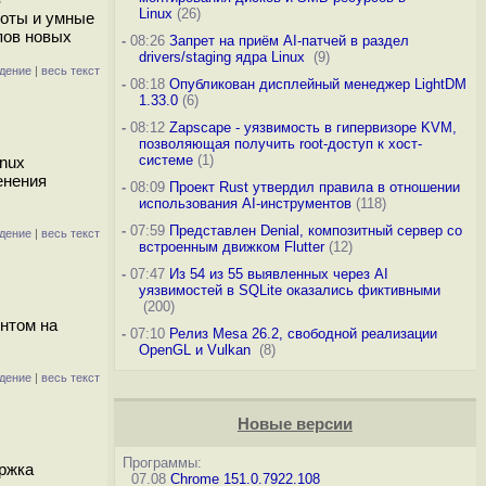
Linux
(26)
боты и умные
пов новых
-
08:26
Запрет на приём AI-патчей в раздел
drivers/staging ядра Linux
(9)
дение
|
весь текст
-
08:18
Опубликован дисплейный менеджер LightDM
1.33.0
(6)
-
08:12
Zapscape - уязвимость в гипервизоре KVM,
позволяющая получить root-доступ к хост-
системе
(1)
inux
енения
-
08:09
Проект Rust утвердил правила в отношении
использования AI-инструментов
(118)
-
07:59
Представлен Denial, композитный сервер со
дение
|
весь текст
встроенным движком Flutter
(12)
-
07:47
Из 54 из 55 выявленных через AI
уязвимостей в SQLite оказались фиктивными
(200)
нтом на
-
07:10
Релиз Mesa 26.2, свободной реализации
OpenGL и Vulkan
(8)
дение
|
весь текст
Новые версии
Программы:
ержка
07.08
Chrome 151.0.7922.108