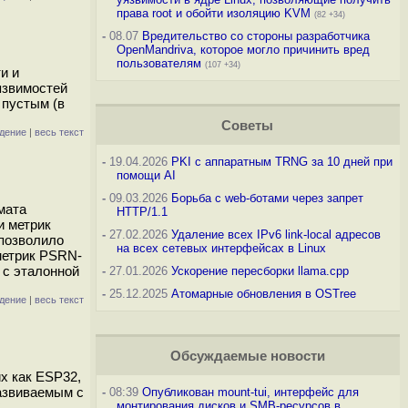
права root и обойти изоляцию KVM
(82 +34)
-
08.07
Вредительство со стороны разработчика
OpenMandriva, которое могло причинить вред
пользователям
(107 +34)
и и
язвимостей
 пустым (в
Советы
дение
|
весь текст
-
19.04.2026
PKI с аппаратным TRNG за 10 дней при
помощи AI
-
09.03.2026
Борьба с web-ботами через запрет
мата
HTTP/1.1
и метрик
-
27.02.2026
Удаление всех IPv6 link-local адресов
 позволило
на всех сетевых интерфейсах в Linux
метрик PSRN-
 с эталонной
-
27.01.2026
Ускорение пересборки llama.cpp
-
25.12.2025
Атомарные обновления в OSTree
дение
|
весь текст
Обсуждаемые новости
х как ESP32,
азвиваемым с
-
08:39
Опубликован mount-tui, интерфейс для
монтирования дисков и SMB-ресурсов в
S