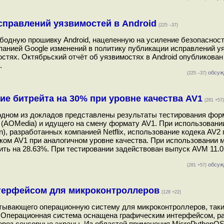
справлений уязвимостей в Android
(225 –37)
одную прошивку Android, нацеленную на усиление безопасност
анией Google изменений в политику публикации исправлений у
тях. Октябрьский отчёт об уязвимостях в Android опубликован
.
обсуж
(225 –37)
е битрейта на 30% при уровне качества AV1
(281 +57)
в одном из докладов представлены результаты тестирования фор
 (AOMedia) и идущего на смену формату AV1. При использовани
n), разработанных компанией Netflix, использование кодека AV2
еком AV1 при аналогичном уровне качества. При использовании 
изить на 28.63%. При тестировании задействован выпуск AVM 11.0
обсуж
(281 +57)
нтерфейсом для микроконтроллеров
(128 +22)
атывающего операционную систему для микроконтроллеров, таки
. Операционная система оснащена графическим интерфейсом, р
через сенсорные экраны. Из областей применения MicroPythonO