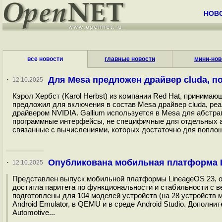
НОВ
все новости
главные новости
мини-нов
Для Mesa предложен драйвер cluda, 
·
12.10.2025
Кэрол Хербст (Karol Herbst) из компании Red Hat, принимаю
предложил для включения в состав Mesa драйвер cluda, ре
драйвером NVIDIA. Gallium используется в Mesa для абстра
программные интерфейсы, не специфичные для отдельных ап
связанные с вычислениями, которых достаточно для вопло
Опубликована мобильная платформа Li
·
12.10.2025
Представлен выпуск мобильной платформы LineageOS 23, осн
достигла паритета по функциональности и стабильности c ве
подготовлены для 104 моделей устройств (на 28 устройств 
Android Emulator, в QEMU и в среде Android Studio. Дополни
Automotive...