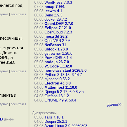
07.08
WordPress 7.0.3
аняется под
07.08
nmap 7.991
06.08
icewm 4.1
дение
|
весь текст
06.08
Deno 2.9.5
06.08
docker 29.7.2
06.08
OpenLDAP 2.7.0
06.08
Eclipse 7.121.0
06.08
OpenCloud 7.2.3
06.08
mesa 3d 26.2
 песочницы,
05.08
OpenVPN 2.7.6
05.08
NetBeans 31
е стремятся
05.08
ublock 1.73.0
. Движок
05.08
gstreamer 1.28.6
LGPL, а
05.08
PowerDNS 5.1.4
FreeBSD,
05.08
node.js 26.7.0
05.08
VSCode 1.132.0
05.08
home-assistant 2026.8.0
дение
|
весь текст
05.08
Python 3.13.15, 3.14.7
05.08
hyprland 0.56.2
04.08
Electron 43.3.0
04.08
Mattermost 11.10.0
04.08
Django 5.2.17, 6.0.8
vln
лиента и
04.08
Grafana 13.1.2
04.08
GNOME 49.9, 50.4
дение
|
весь текст
далее>>
Дистрибутивы:
05.08
Tails 7.10.1
в
(30 +30)
04.08
Deepin 25.2.1
03.08
Azure Linux 3.0.20260803