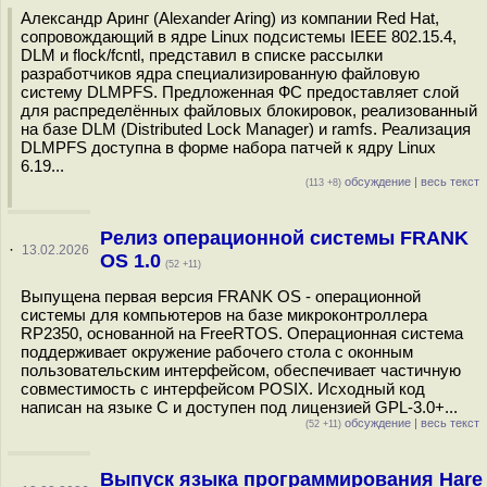
Александр Аринг (Alexander Aring) из компании Red Hat,
сопровождающий в ядре Linux подсистемы IEEE 802.15.4,
DLM и flock/fcntl, представил в списке рассылки
разработчиков ядра специализированную файловую
систему DLMPFS. Предложенная ФС предоставляет слой
для распределённых файловых блокировок, реализованный
на базе DLM (Distributed Lock Manager) и ramfs. Реализация
DLMPFS доступна в форме набора патчей к ядру Linux
6.19...
обсуждение
|
весь текст
(113 +8)
Релиз операционной системы FRANK
·
13.02.2026
OS 1.0
(52 +11)
Выпущена первая версия FRANK OS - операционной
системы для компьютеров на базе микроконтроллера
RP2350, основанной на FreeRTOS. Операционная система
поддерживает окружение рабочего стола с оконным
пользовательским интерфейсом, обеспечивает частичную
совместимость с интерфейсом POSIX. Исходный код
написан на языке C и доступен под лицензией GPL-3.0+...
обсуждение
|
весь текст
(52 +11)
Выпуск языка программирования Hare