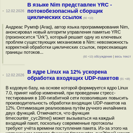
В языке Nim представлен YRC -
потокобезопасный сборщик
·
12.02.2026
циклических ссылок
(60 +10)
Андреас Румпф (Araq), автор языка программирования Nim,
анонсировал новый алгоритм управления памятью YRC
(произносится "Ürk"), который решает одну из ключевых
проблем существующих механизмов в Nim: невозможность
корректной обработки циклических ссылок, пересекающих
границы потоков...
обсуждение
|
весь текст
(60 +10)
В ядре Linux на 12% ускорена
·
12.02.2026
обработка входящих UDP-пакетов
(91 +48)
В кодовую базу, на основе которой формируется ядро Linux
7.0, принят набор изменений, при проведении стресс-
тестирования в 100-гигабитной сети позволивших повысить
производительность обработки входящих UDP-пакетов на
12%. Оптимизация реализована путём ручного инлайнинга
двух функций. Отмечается, что функция
timecounter_cyc2time() может вызываться на каждый
входящий пакет, поскольку современные протоколы
требуют учёта времени поступления пакета. Из-за этого на