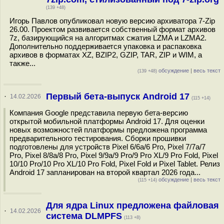
(139 +48)
Игорь Павлов опубликовал новую версию архиватора 7-Zip
26.00. Проектом развивается собственный формат архивов
7z, базирующийся на алгоритмах сжатия LZMA и LZMA2.
Дополнительно поддерживается упаковка и распаковка
архивов в форматах XZ, BZIP2, GZIP, TAR, ZIP и WIM, а
также...
обсуждение
|
весь текст
(139 +48)
Первый бета-выпуск Android 17
·
14.02.2026
(115 +14)
Компания Google представила первую бета-версию
открытой мобильной платформы Android 17. Для оценки
новых возможностей платформы предложена программа
предварительного тестирования. Сборки прошивки
подготовлены для устройств Pixel 6/6a/6 Pro, Pixel 7/7a/7
Pro, Pixel 8/8a/8 Pro, Pixel 9/9a/9 Pro/9 Pro XL/9 Pro Fold, Pixel
10/10 Pro/10 Pro XL/10 Pro Fold, Pixel Fold и Pixel Tablet. Релиз
Android 17 запланирован на второй квартал 2026 года...
обсуждение
|
весь текст
(115 +14)
Для ядра Linux предложена файловая
·
14.02.2026
система DLMPFS
(113 +8)