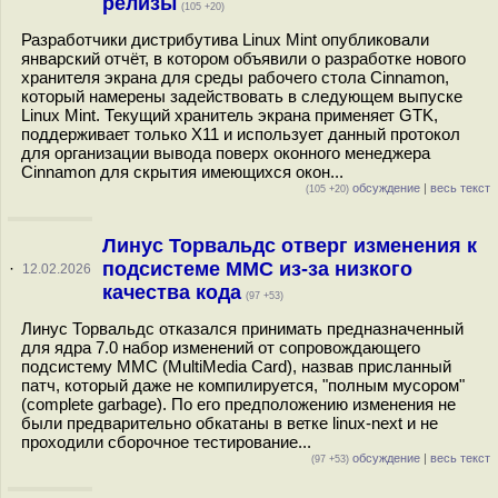
релизы
(105 +20)
Разработчики дистрибутива Linux Mint опубликовали
январский отчёт, в котором объявили о разработке нового
хранителя экрана для среды рабочего стола Cinnamon,
который намерены задействовать в следующем выпуске
Linux Mint. Текущий хранитель экрана применяет GTK,
поддерживает только X11 и использует данный протокол
для организации вывода поверх оконного менеджера
Cinnamon для скрытия имеющихся окон...
обсуждение
|
весь текст
(105 +20)
Линус Торвальдс отверг изменения к
подсистеме MMC из-за низкого
·
12.02.2026
качества кода
(97 +53)
Линус Торвальдс отказался принимать предназначенный
для ядра 7.0 набор изменений от сопровождающего
подсистему MMC (MultiMedia Card), назвав присланный
патч, который даже не компилируется, "полным мусором"
(complete garbage). По его предположению изменения не
были предварительно обкатаны в ветке linux-next и не
проходили сборочное тестирование...
обсуждение
|
весь текст
(97 +53)