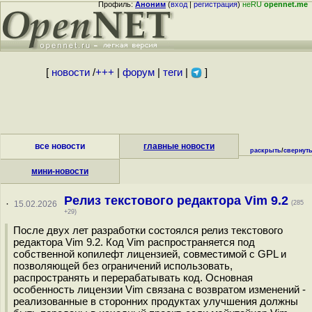
Профиль:
Аноним
(
вход
|
регистрация
)
неRU
opennet.me
[
новости
/
+++
|
форум
|
теги
|
]
все новости
главные новости
раскрыть
/
свернут
мини-новости
Релиз текстового редактора Vim 9.2
·
15.02.2026
(285
+29)
После двух лет разработки состоялся релиз текстового
редактора Vim 9.2. Код Vim распространяется под
собственной копилефт лицензией, совместимой с GPL и
позволяющей без ограничений использовать,
распространять и перерабатывать код. Основная
особенность лицензии Vim связана с возвратом изменений -
реализованные в сторонних продуктах улучшения должны