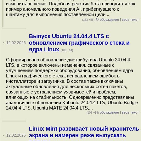
изменить решение. Подобная реакция бота приводится как
пример аномального поведения AI, прибегнувшего к
шантажу для выполнения поставленной цели...
↻
обсуждение
|
весь текст
(183 +58)
Выпуск Ubuntu 24.04.4 LTS c
обновлением графического стека и
·
12.02.2026
ядра Linux
(108 +14)
Сформировано обновление дистрибутива Ubuntu 24.04.4
LTS, в которое включены изменения, связанные с
улучшением поддержки оборудования, обновлением ядра
Linux и графического стека, исправлением ошибок в
инсталляторе и загрузчике. В состав также включены
актуальные обновления для нескольких сотен пакетов,
связанные с устранением уязвимостей и проблем,
влияющих на стабильность. Одновременно представлены
аналогичные обновления Kubuntu 24.04.4 LTS, Ubuntu Budgie
24.04.4 LTS, Ubuntu MATE 24.04.4 LTS,...
обсуждение
|
весь текст
(108 +14)
Linux Mint развивает новый хранитель
экрана и намерен реже выпускать
·
12.02.2026