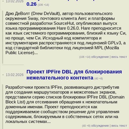
·
13.02.2026
0.26
(106 +14)
Дрю ДеВолт (Drew DeVault), автор пользовательского
окружения Sway, почтового клиента Aerc и платформы
совместной разработки SourceHut, опубликовал выпуск
языка программирования Hare 0.26.0. Hare преподносится
как язык системного программирования, близкий к языку Си,
но проще, чем Си. Исходный код компилятора и
инструментария распространяются под лицензией GPLv3, а
код стандартной библиотеки под лицензией MPL (Mozilla
Public License)...
обсуждение
|
весь текст
(106 +14)
Проект IPFire DBL для блокирования
·
13.02.2026
нежелательного контента
(40 +8)
Разработчики проекта IPFire, развивающего дистрибутив
для создания маршрутизаторов и межсетевых экранов,
представили серию списков блокировки IPFire DBL (Domain
Block List) для отсеивания обращения к нежелательным
доменным именам. Проект преподносится как
поддерживаемое сообществом решение для управления
содержимым, блокируемым в собственных сетях или на
локальных системах...
обсуждение
|
весь текст
(40 +8)