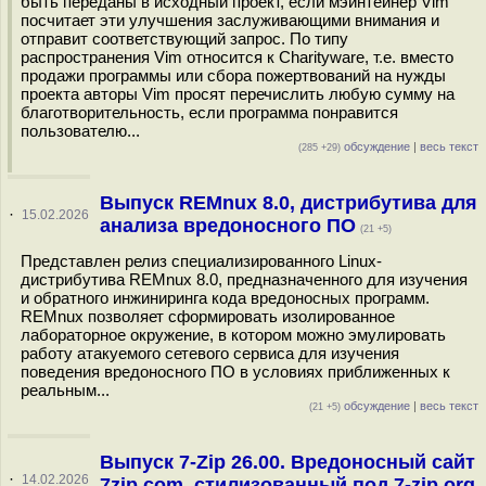
быть переданы в исходный проект, если мэйнтейнер Vim
посчитает эти улучшения заслуживающими внимания и
отправит соответствующий запрос. По типу
распространения Vim относится к Сharityware, т.е. вместо
продажи программы или сбора пожертвований на нужды
проекта авторы Vim просят перечислить любую сумму на
благотворительность, если программа понравится
пользователю...
обсуждение
|
весь текст
(285 +29)
Выпуск REMnux 8.0, дистрибутива для
·
15.02.2026
анализа вредоносного ПО
(21 +5)
Представлен релиз специализированного Linux-
дистрибутива REMnux 8.0, предназначенного для изучения
и обратного инжиниринга кода вредоносных программ.
REMnux позволяет сформировать изолированное
лабораторное окружение, в котором можно эмулировать
работу атакуемого сетевого сервиса для изучения
поведения вредоносного ПО в условиях приближенных к
реальным...
обсуждение
|
весь текст
(21 +5)
Выпуск 7-Zip 26.00. Вредоносный сайт
·
14.02.2026
7zip.com, стилизованный под 7-zip.org