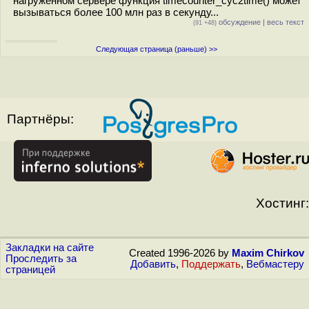
нагруженном сервере функция timecounter_cyc2time() может
вызываться более 100 млн раз в секунду...
обсуждение
|
весь текст
(91 +48)
Следующая страница (раньше) >>
Партнёры:
Хостинг:
Закладки на сайте
Created 1996-2026 by
Maxim Chirkov
Проследить за
Добавить
,
Поддержать
,
Вебмастеру
страницей