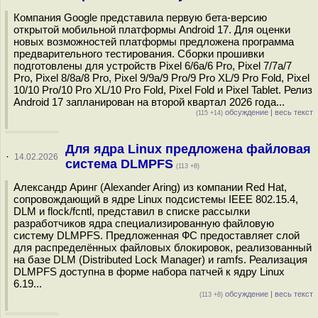
Компания Google представила первую бета-версию
открытой мобильной платформы Android 17. Для оценки
новых возможностей платформы предложена программа
предварительного тестирования. Сборки прошивки
подготовлены для устройств Pixel 6/6a/6 Pro, Pixel 7/7a/7
Pro, Pixel 8/8a/8 Pro, Pixel 9/9a/9 Pro/9 Pro XL/9 Pro Fold, Pixel
10/10 Pro/10 Pro XL/10 Pro Fold, Pixel Fold и Pixel Tablet. Релиз
Android 17 запланирован на второй квартал 2026 года...
обсуждение
|
весь текст
(115 +14)
Для ядра Linux предложена файловая
·
14.02.2026
система DLMPFS
(113 +8)
Александр Аринг (Alexander Aring) из компании Red Hat,
сопровождающий в ядре Linux подсистемы IEEE 802.15.4,
DLM и flock/fcntl, представил в списке рассылки
разработчиков ядра специализированную файловую
систему DLMPFS. Предложенная ФС предоставляет слой
для распределённых файловых блокировок, реализованный
на базе DLM (Distributed Lock Manager) и ramfs. Реализация
DLMPFS доступна в форме набора патчей к ядру Linux
6.19...
обсуждение
|
весь текст
(113 +8)