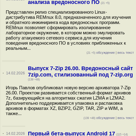
анализа вредоносного ПО
(21 +5)
Представлен релиз специализированного Linux-
дистрибутива REMnux 8.0, предназначенного для изучения
и обратного инжиниринга кода вредоносных программ.
REMnux позволяет сформировать изолированное
лабораторное окружение, в котором можно эмулировать
работу атакуемого сетевого сервиса для изучения
поведения вредоносного ПО в условиях приближенных к
реальным...
обсуждение
|
весь текст
(21 +5)
Выпуск 7-Zip 26.00. Вредоносный сайт
·
14.02.2026
7zip.com, стилизованный под 7-zip.org
(139 +48)
Игорь Павлов опубликовал новую версию архиватора 7-Zip
26.00. Проектом развивается собственный формат архивов
7z, базирующийся на алгоритмах сжатия LZMA и LZMA2.
Дополнительно поддерживается упаковка и распаковка
архивов в форматах XZ, BZIP2, GZIP, TAR, ZIP и WIM, а
также...
обсуждение
|
весь текст
(139 +48)
Первый бета-выпуск Android 17
·
14.02.2026
(115 +14)