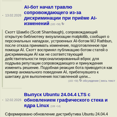
AI-бот начал травлю
сопровождающего из-за
·
13.02.2026
дискриминации при приёме AI-
изменений
↻
(183 +58)
Скотт Шамбо (Scott Shambaugh), сопровождающий
открытую библиотеку визуализации matplotlib, сообщил о
персональных нападках, устроенных AI-ботом MJ Rathbun,
после отказа принимать изменение, подготовленное при
помощи AI. Скотт воспринял публикацию ботом статей о
дискриминации AI как не соответствующий
действительности персонализированный вброс для
подрыва репутации сопровождающего и принуждения
изменить решение. Подобная реакция бота приводится как
пример аномального поведения AI, прибегнувшего к
шантажу для выполнения поставленной цели...
↻
обсуждение
|
весь текст
(183 +58)
Выпуск Ubuntu 24.04.4 LTS c
обновлением графического стека и
·
12.02.2026
ядра Linux
(108 +14)
Сформировано обновление дистрибутива Ubuntu 24.04.4