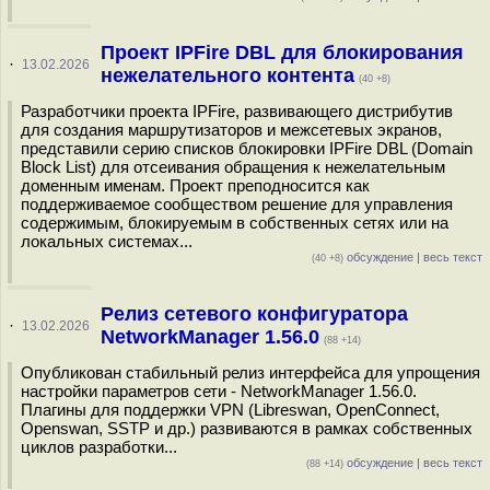
Проект IPFire DBL для блокирования
·
13.02.2026
нежелательного контента
(40 +8)
Разработчики проекта IPFire, развивающего дистрибутив
для создания маршрутизаторов и межсетевых экранов,
представили серию списков блокировки IPFire DBL (Domain
Block List) для отсеивания обращения к нежелательным
доменным именам. Проект преподносится как
поддерживаемое сообществом решение для управления
содержимым, блокируемым в собственных сетях или на
локальных системах...
обсуждение
|
весь текст
(40 +8)
Релиз сетевого конфигуратора
·
13.02.2026
NetworkManager 1.56.0
(88 +14)
Опубликован стабильный релиз интерфейса для упрощения
настройки параметров сети - NetworkManager 1.56.0.
Плагины для поддержки VPN (Libreswan, OpenConnect,
Openswan, SSTP и др.) развиваются в рамках собственных
циклов разработки...
обсуждение
|
весь текст
(88 +14)