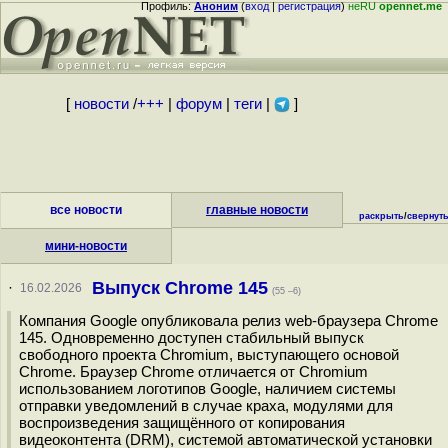
Профиль:
Аноним
(
вход
|
регистрация
)
неRU
opennet.me
[
новости
/
+++
|
форум
|
теги
|
]
все новости
главные новости
раскрыть
/
свернут
мини-новости
Выпуск Chrome 145
·
16.02.2026
(55 –6)
Компания Google опубликовала релиз web-браузера Chrome
145. Одновременно доступен стабильный выпуск
свободного проекта Chromium, выступающего основой
Chrome. Браузер Chrome отличается от Chromium
использованием логотипов Google, наличием системы
отправки уведомлений в случае краха, модулями для
воспроизведения защищённого от копирования
видеоконтента (DRM), системой автоматической установки