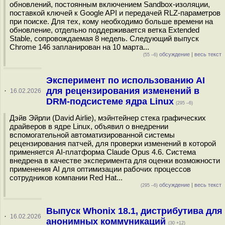
обновлений, постоянным включением Sandbox-изоляции,
поставкой ключей к Google API и передачей RLZ-параметров
при поиске. Для тех, кому необходимо больше времени на
обновление, отдельно поддерживается ветка Extended
Stable, сопровождаемая 8 недель. Следующий выпуск
Chrome 146 запланирован на 10 марта...
обсуждение
|
весь текст
(55 –6)
Эксперимент по использованию AI
для рецензирования изменений в
·
16.02.2026
DRM-подсистеме ядра Linux
(295 –6)
Дэйв Эйрли (David Airlie), мэйнтейнер стека графических
драйверов в ядре Linux, объявил о внедрении
вспомогательной автоматизированной системы
рецензирования патчей, для проверки изменений в которой
применяется AI-платформа Сlaude Opus 4.6. Система
внедрена в качестве эксперимента для оценки возможности
применения AI для оптимизации рабочих процессов
сотрудников компании Red Hat...
обсуждение
|
весь текст
(295 –6)
Выпуск Whonix 18.1, дистрибутива для
·
16.02.2026
анонимных коммуникаций
(30 +12)