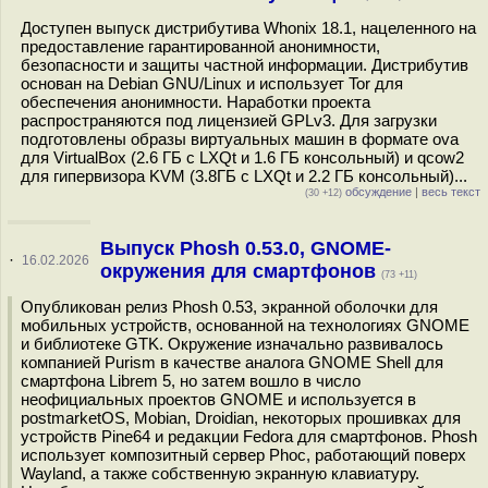
Доступен выпуск дистрибутива Whonix 18.1, нацеленного на
предоставление гарантированной анонимности,
безопасности и защиты частной информации. Дистрибутив
основан на Debian GNU/Linux и использует Tor для
обеспечения анонимности. Наработки проекта
распространяются под лицензией GPLv3. Для загрузки
подготовлены образы виртуальных машин в формате ova
для VirtualBox (2.6 ГБ c LXQt и 1.6 ГБ консольный) и qcow2
для гипервизора KVM (3.8ГБ c LXQt и 2.2 ГБ консольный)...
обсуждение
|
весь текст
(30 +12)
Выпуск Phosh 0.53.0, GNOME-
·
16.02.2026
окружения для смартфонов
(73 +11)
Опубликован релиз Phosh 0.53, экранной оболочки для
мобильных устройств, основанной на технологиях GNOME
и библиотеке GTK. Окружение изначально развивалось
компанией Purism в качестве аналога GNOME Shell для
смартфона Librem 5, но затем вошло в число
неофициальных проектов GNOME и используется в
postmarketOS, Mobian, Droidian, некоторых прошивках для
устройств Pine64 и редакции Fedora для смартфонов. Phosh
использует композитный сервер Phoc, работающий поверх
Wayland, а также собственную экранную клавиатуру.