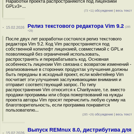
Наработки проекта распространяются под лицензией
GPLv3+...
обсуждение
|
весь текст
(73 +11)
Релиз текстового редактора Vim 9.2
·
15.02.2026
(285
+29)
После двух лет разработки состоялся релиз текстового
редактора Vim 9.2. Код Vim распространяется под
собственной копилефт лицензией, совместимой с GPL и
позволяющей без ограничений использовать,
распространять и перерабатывать код. Основная
особенность лицензии Vim связана с возвратом изменений -
реализованные в сторонних продуктах улучшения должны
быть переданы в исходный проект, если мэйнтейнер Vim
посчитает эти улучшения заслуживающими внимания и
отправит соответствующий запрос. По типу
распространения Vim относится к Сharityware, т.е. вместо
продажи программы или сбора пожертвований на нужды
проекта авторы Vim просят перечислить любую сумму на
благотворительность, если программа понравится
пользователю...
обсуждение
|
весь текст
(285 +29)
Выпуск REMnux 8.0, дистрибутива для
·
15.02.2026