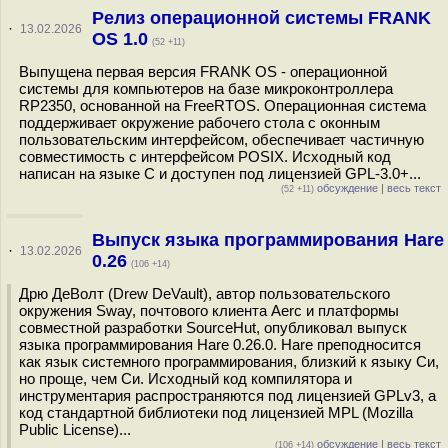
Релиз операционной системы FRANK
·
13.02.2026
OS 1.0
(52 +11)
Выпущена первая версия FRANK OS - операционной
системы для компьютеров на базе микроконтроллера
RP2350, основанной на FreeRTOS. Операционная система
поддерживает окружение рабочего стола с оконным
пользовательским интерфейсом, обеспечивает частичную
совместимость с интерфейсом POSIX. Исходный код
написан на языке C и доступен под лицензией GPL-3.0+...
обсуждение
|
весь текст
(52 +11)
Выпуск языка программирования Hare
·
13.02.2026
0.26
(106 +14)
Дрю ДеВолт (Drew DeVault), автор пользовательского
окружения Sway, почтового клиента Aerc и платформы
совместной разработки SourceHut, опубликовал выпуск
языка программирования Hare 0.26.0. Hare преподносится
как язык системного программирования, близкий к языку Си,
но проще, чем Си. Исходный код компилятора и
инструментария распространяются под лицензией GPLv3, а
код стандартной библиотеки под лицензией MPL (Mozilla
Public License)...
обсуждение
|
весь текст
(106 +14)