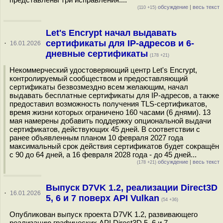
обсуждение
|
весь текст
(110 +15)
Let's Encrypt начал выдавать
сертификаты для IP-адресов и 6-
·
16.01.2026
дневные сертификаты
(178 +21)
Некоммерческий удостоверяющий центр Let's Encrypt,
контролируемый сообществом и предоставляющий
сертификаты безвозмездно всем желающим, начал
выдавать бесплатные сертификаты для IP-адресов, а также
предоставил возможность получения TLS-сертификатов,
время жизни которых ограничено 160 часами (6 днями). 13
мая намерены добавить поддержку опциональной выдачи
сертификатов, действующих 45 дней. В соответствии с
ранее объявленным планом 10 февраля 2027 года
максимальный срок действия сертификатов будет сокращён
с 90 до 64 дней, а 16 февраля 2028 года - до 45 дней...
обсуждение
|
весь текст
(178 +21)
Выпуск D7VK 1.2, реализации Direct3D
·
16.01.2026
5, 6 и 7 поверх API Vulkan
(54 +36)
Опубликован выпуск проекта D7VK 1.2, развивающего
реализацию графических API Direct3D 5, 6 и 7,