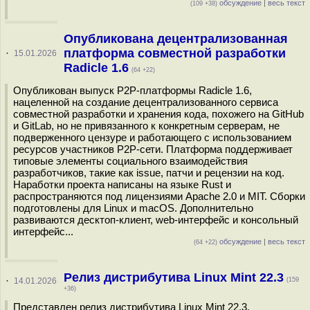
обсуждение
|
весь текст
(109 +38)
Опубликована децентрализованная
платформа совместной разработки
·
15.01.2026
Radicle 1.6
(64 +22)
Опубликован выпуск P2P-платформы Radicle 1.6,
нацеленной на создание децентрализованного сервиса
совместной разработки и хранения кода, похожего на GitHub
и GitLab, но не привязанного к конкретным серверам, не
подверженного цензуре и работающего с использованием
ресурсов участников P2P-сети. Платформа поддерживает
типовые элементы социального взаимодействия
разработчиков, такие как issue, патчи и рецензии на код.
Наработки проекта написаны на языке Rust и
распространяются под лицензиями Apache 2.0 и MIT. Сборки
подготовлены для Linux и macOS. Дополнительно
развиваются десктоп-клиент, web-интерфейс и консольный
интерфейс...
обсуждение
|
весь текст
(64 +22)
Релиз дистрибутива Linux Mint 22.3
·
14.01.2026
(159
+36)
Представлен релиз дистрибутива Linux Mint 22.3,