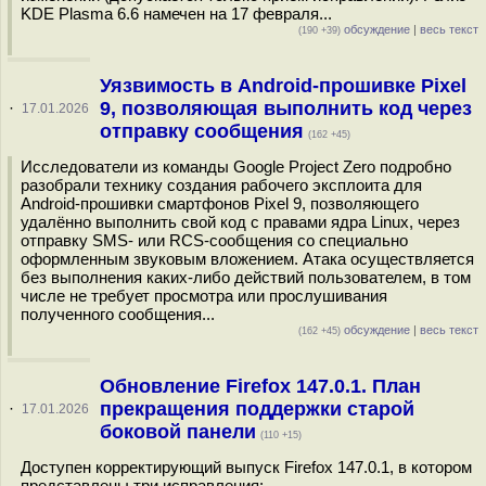
KDE Plasma 6.6 намечен на 17 февраля...
обсуждение
|
весь текст
(190 +39)
Уязвимость в Android-прошивке Pixel
9, позволяющая выполнить код через
·
17.01.2026
отправку сообщения
(162 +45)
Исследователи из команды Google Project Zero подробно
разобрали технику создания рабочего эксплоита для
Android-прошивки смартфонов Pixel 9, позволяющего
удалённо выполнить свой код с правами ядра Linux, через
отправку SMS- или RCS-сообщения со специально
оформленным звуковым вложением. Атака осуществляется
без выполнения каких-либо действий пользователем, в том
числе не требует просмотра или прослушивания
полученного сообщения...
обсуждение
|
весь текст
(162 +45)
Обновление Firefox 147.0.1. План
прекращения поддержки старой
·
17.01.2026
боковой панели
(110 +15)
Доступен корректирующий выпуск Firefox 147.0.1, в котором
представлены три исправления:...