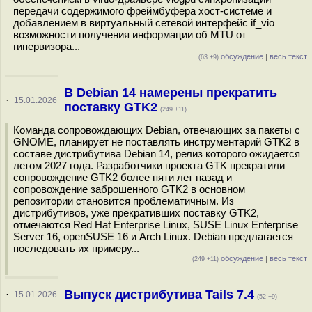
передачи содержимого фреймбуфера хост-системе и
добавлением в виртуальный сетевой интерфейс if_vio
возможности получения информации об MTU от
гипервизора...
обсуждение
|
весь текст
(63 +9)
В Debian 14 намерены прекратить
·
15.01.2026
поставку GTK2
(249 +11)
Команда сопровождающих Debian, отвечающих за пакеты с
GNOME, планирует не поставлять инструментарий GTK2 в
составе дистрибутива Debian 14, релиз которого ожидается
летом 2027 года. Разработчики проекта GTK прекратили
сопровождение GTK2 более пяти лет назад и
сопровождение заброшенного GTK2 в основном
репозитории становится проблематичным. Из
дистрибутивов, уже прекративших поставку GTK2,
отмечаются Red Hat Enterprise Linux, SUSE Linux Enterprise
Server 16, openSUSE 16 и Arch Linux. Debian предлагается
последовать их примеру...
обсуждение
|
весь текст
(249 +11)
Выпуск дистрибутива Tails 7.4
·
15.01.2026
(52 +9)