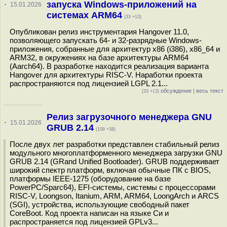
запуска Windows-приложений на
·
15.01.2026
системах ARM64
(33 +13)
Опубликован релиз инструментария Hangover 11.0,
позволяющего запускать 64- и 32-разрядные Windows-
приложения, собранные для архитектур x86 (i386), x86_64 и
ARM32, в окружениях на базе архитектуры ARM64
(Aarch64). В разработке находится реализация варианта
Hangover для архитектуры RISC-V. Наработки проекта
распространяются под лицензией LGPL 2.1...
обсуждение
|
весь текст
(33 +13)
Релиз загрузочного менеджера GNU
·
15.01.2026
GRUB 2.14
(109 +38)
После двух лет разработки представлен стабильный релиз
модульного многоплатформенного менеджера загрузки GNU
GRUB 2.14 (GRand Unified Bootloader). GRUB поддерживает
широкий спектр платформ, включая обычные ПК с BIOS,
платформы IEEE-1275 (оборудование на базе
PowerPC/Sparc64), EFI-системы, системы с процессорами
RISC-V, Loongson, Itanium, ARM, ARM64, LoongArch и ARCS
(SGI), устройства, использующие свободный пакет
CoreBoot. Код проекта написан на языке Си и
распространяется под лицензией GPLv3...