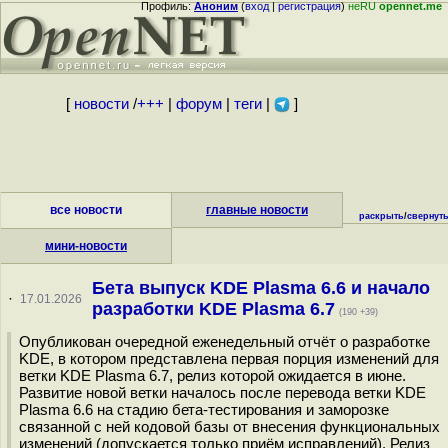
Профиль:
Аноним
(
вход
|
регистрация
)
неRU
opennet.me
[
новости
/
+++
|
форум
|
теги
|
]
все новости
главные новости
раскрыть
/
свернут
мини-новости
Бета выпуск KDE Plasma 6.6 и начало
·
17.01.2026
разработки KDE Plasma 6.7
(190 +39)
Опубликован очередной еженедельный отчёт о разработке
KDE, в котором представлена первая порция изменений для
ветки KDE Plasma 6.7, релиз которой ожидается в июне.
Развитие новой ветки началось после перевода ветки KDE
Plasma 6.6 на стадию бета-тестирования и заморозке
связанной с ней кодовой базы от внесения функциональных
изменений (допускается только приём исправлений). Релиз