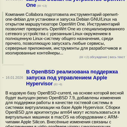
One
(69 +13)
Компания Collabora подготовила инструментарий openwrt-
one-debian для установки и запуска Debian GNU/Linux на
открытом маршрутизаторе OpenWrt One. Инструментарий
позволяет превратить OpenWrt One из специализированного
сетевого устройства с урезанным Linux-окружением в
полноценную Linux-систему общего назначения, среди
прочего, позволяющую запускать любые сервисы,
серверные приложения, инструменты для разработчиков и
изолированные контейнеры...
обсуждение
|
весь текст
(69 +13)
В OpenBSD реализована поддержка
запуска под управлением Apple
·
16.01.2026
Hypervisor
(63 +9)
В кодовую базу OpenBSD-current, на основе которой весной
будет выпущен релиз OpenBSD 7.9, добавлены изменения
для поддержки работы в качестве гостевой системы в
системах виртуализации на базе Apple Hypervisor. Сборки
OpenBSD для архитектуры arm64 могут использоваться в
виртуальных машинах в macOS на оборудовании с ARM-
чипами Apple Silicon. Внесённые изменения связаны с
обеспечением в virtio-драйвере viogpu синхронизации