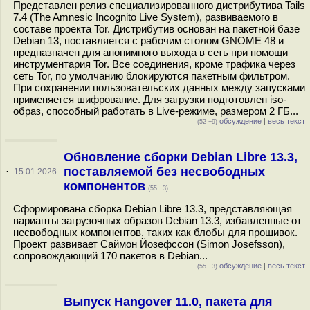
Представлен релиз специализированного дистрибутива Tails
7.4 (The Amnesic Incognito Live System), развиваемого в
составе проекта Tor. Дистрибутив основан на пакетной базе
Debian 13, поставляется с рабочим столом GNOME 48 и
предназначен для анонимного выхода в сеть при помощи
инструментария Tor. Все соединения, кроме трафика через
сеть Tor, по умолчанию блокируются пакетным фильтром.
При сохранении пользовательских данных между запусками
применяется шифрование. Для загрузки подготовлен iso-
образ, способный работать в Live-режиме, размером 2 ГБ...
обсуждение
|
весь текст
(52 +9)
Обновление сборки Debian Libre 13.3,
поставляемой без несвободных
·
15.01.2026
компонентов
(55 +3)
Сформирована сборка Debian Libre 13.3, представляющая
варианты загрузочных образов Debian 13.3, избавленные от
несвободных компонентов, таких как блобы для прошивок.
Проект развивает Саймон Йозефссон (Simon Josefsson),
сопровождающий 170 пакетов в Debian...
обсуждение
|
весь текст
(55 +3)
Выпуск Hangover 11.0, пакета для