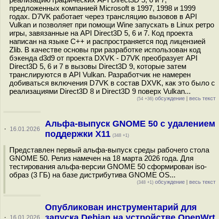
предложенных компанией Microsoft в 1997, 1998 и 1999
годах. D7VK работает через трансляцию вызовов в API
Vulkan и позволяет при помощи Wine запускать в Linux ретро
игры, завязанные на API Direct3D 5, 6 и 7. Код проекта
написан на языке C++ и распространяется под лицензией
Zlib. В качестве основы при разработке использован код
бэкенда d3d9 от проекта DXVK - D7VK преобразует API
Direct3D 5, 6 и 7 в вызовы Direct3D 9, которые затем
транслируются в API Vulkan. Разработчик не намерен
добиваться включения D7VK в состав DXVK, как это было с
реализациями Direct3D 8 и Direct3D 9 поверх Vulkan...
обсуждение
|
весь текст
(54 +36)
Альфа-выпуск GNOME 50 с удалением
·
16.01.2026
поддержки X11
(348 +1)
Представлен первый альфа-выпуск среды рабочего стола
GNOME 50. Релиз намечен на 18 марта 2026 года. Для
тестирования альфа-версии GNOME 50 сформирован iso-
образ (3 ГБ) на базе дистрибутива GNOME OS...
обсуждение
|
весь текст
(348 +1)
Опубликован инструментарий для
запуска Debian на устройстве OpenWrt
·
16.01.2026