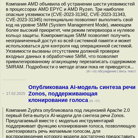
Компания AMD объявила об устранении шести уязвимостей
в процессорах AMD EPYC и AMD Ryzen. Три наиболее
опасные уязвимости (CVE-2023-31342, CVE-2023-31343,
CVE-2023-31345) потенциально позволяют выполнить свой
код на уровне SMM (System Management Mode), имеющем
более высокий приоритет, чем режим гипервизора и нулевое
кольцо защиты. Компрометация SMM позволяет получить
неограниченный доступ ко всей системной памяти и может
использоваться для контроля над операционной системой.
Уязвимости вызваны отсутствием должной проверки
входных данных в обработчике SMM, что позволяет
привилегированному атакующему перезаписать содержимое
SMRAM. Подробности о методе атаки пока не приводятся...
обсуждение
|
весь текст
(90 +24)
Опубликована AI-модель синтеза речи
Zonos, поддерживающая
·
17.02.2025
клонирование голоса
(91 +27)
Компания Zyphra опубликовала под лицензией Apache 2.0
первый бета-выпуск AI-модели для синтеза речи Zonos.
Предлагаемый вместе с моделью инструментарий
поддерживает функцию клонирования голоса, позволяющую
синтезировать речь желаемым голосом, для
воспроизведения которого модели достаточно предоставить