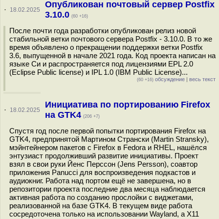
Опубликован почтовый сервер Postfix
·
18.02.2025
3.10.0
(60 +16)
После почти года разработки опубликован релиз новой
стабильной ветки почтового сервера Postfix - 3.10.0. В то же
время объявлено о прекращении поддержки ветки Postfix
3.6, выпущенной в начале 2021 года. Код проекта написан на
языке Си и распространяется под лицензиями EPL 2.0
(Eclipse Public license) и IPL 1.0 (IBM Public License)...
обсуждение
|
весь текст
(60 +16)
Инициатива по портированию Firеfox
·
18.02.2025
на GTK4
(206 +7)
Спустя год после первой попытки портирования Firеfox на
GTK4, предпринятой Мартином Странски (Martin Stransky),
мэйнтейнером пакетов с Firefox в Fedora и RHEL, нашёлся
энтузиаст продолживший развитие инициативы. Проект
взял в свои руки Йенс Перссон (Jens Persson), соавтор
приложения Panucci для воспроизведения подкастов и
аудиокниг. Работа над портом ещё не завершена, но в
репозитории проекта последние два месяца наблюдается
активная работа по созданию прослойки с виджетами,
реализованной на базе GTK4. В текущем виде работа
сосредоточена только на использовании Wayland, а X11