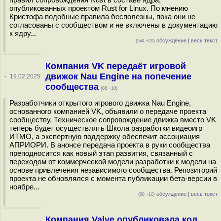
опубликованных проектом Rust for Linux. По мнению
Кристофа подобные правила бесполезны, пока они не
согласованы с сообществом и не включены в документацию
к ядру...
обсуждение
|
весь текст
(544 +29)
Компания VK передаёт игровой
движок Nau Engine на попечение
·
19.02.2025
сообщества
(88 +10)
Разработчики открытого игрового движка Nau Engine,
основанного компанией VK, объявили о передаче проекта
сообществу. Техническое сопровождение движка вместо VK
теперь будет осуществлять Школа разработки видеоигр
ИТМО, а экспертную поддержку обеспечит ассоциация
АПРИОРИ. В анонсе передача проекта в руки сообщества
преподносится как новый этап развития, связанный с
переходом от коммерческой модели разработки к модели на
основе привлечения независимого сообщества. Репозиторий
проекта не обновлялся с момента публикации бета-версии в
ноябре...
обсуждение
|
весь текст
(88 +10)
Компания Valve опубликовала код