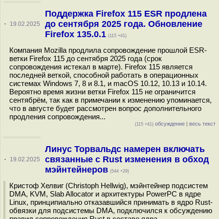
Поддержка Firefox 115 ESR продлена
до сентября 2025 года. Обновление
·
19.02.2025
Firefox 135.0.1
(115 +41)
Компания Mozilla продлила сопровождение прошлой ESR-
ветки Firefox 115 до сентября 2025 года (срок
сопровождения истекал в марте). Firefox 115 является
последней веткой, способной работать в операционных
системах Windows 7, 8 и 8.1, и macOS 10.12, 10.13 и 10.14.
Вероятно время жизни ветки Firefox 115 не ограничится
сентябрём, так как в примечании к изменению упоминается,
что в августе будет рассмотрен вопрос дополнительного
продления сопровождения...
обсуждение
|
весь текст
(115 +41)
Линус Торвальдс намерен включать
связанные с Rust изменения в обход
·
19.02.2025
мэйнтейнеров
(544 +29)
Кристоф Хелвиг (Christoph Hellwig), мэйнтейнер подсистем
DMA, KVM, Slab Allocator и архитектуры PowerPC в ядре
Linux, принципиально отказавшийся принимать в ядро Rust-
обвязки для подсистемы DMA, подключился к обсуждению
правил сопровождения Rust в составе ядра,