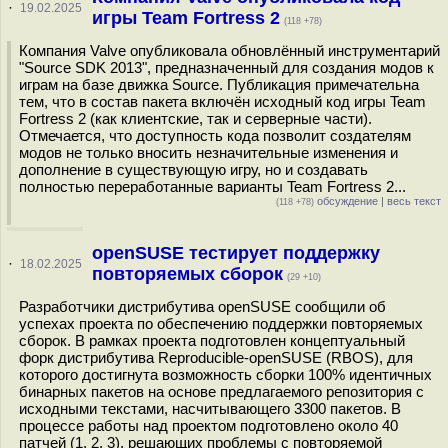
·
19.02.2025
игры Team Fortress 2
(118 +78)
Компания Valve опубликовала обновлённый инструментарий
"Source SDK 2013", предназначенный для создания модов к
играм на базе движка Source. Публикация примечательна
тем, что в состав пакета включён исходный код игры Team
Fortress 2 (как клиентские, так и серверные части).
Отмечается, что доступность кода позволит создателям
модов не только вносить незначительные изменения и
дополнение в существующую игру, но и создавать
полностью переработанные варианты Team Fortress 2...
обсуждение
|
весь текст
(118 +78)
openSUSE тестирует поддержку
·
18.02.2025
повторяемых сборок
(29 +10)
Разработчики дистрибутива openSUSE сообщили об
успехах проекта по обеспечению поддержки повторяемых
сборок. В рамках проекта подготовлен концептуальный
форк дистрибутива Reproducible-openSUSE (RBOS), для
которого достигнута возможность сборки 100% идентичных
бинарных пакетов на основе предлагаемого репозитория с
исходными текстами, насчитывающего 3300 пакетов. В
процессе работы над проектом подготовлено около 40
патчей (1, 2, 3), решающих проблемы с повторяемой