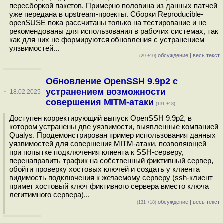
пересборкой пакетов. Примерно половина из данных патчей
уже передана в upstream-проекты. Сборки Reproducible-
openSUSE пока рассчитаны только на тестирование и не
рекомендованы для использования в рабочих системах, так
как для них не формируются обновления с устранением
уязвимостей...
обсуждение
|
весь текст
(29 +10)
Обновление OpenSSH 9.9p2 с
устранением возможности
·
18.02.2025
совершения MITM-атаки
(131 +18)
Доступен корректирующий выпуск OpenSSH 9.9p2, в
котором устранены две уязвимости, выявленные компанией
Qualys. Продемонстрирован пример использования данных
уязвимостей для совершения MITM-атаки, позволяющей
при попытке подключения клиента к SSH-серверу,
перенаправить трафик на собственный фиктивный сервер,
обойти проверку хостовых ключей и создать у клиента
видимость подключения к желаемому серверу (ssh-клиент
примет хостовый ключ фиктивного сервера вместо ключа
легитимного сервера)...
обсуждение
|
весь текст
(131 +18)