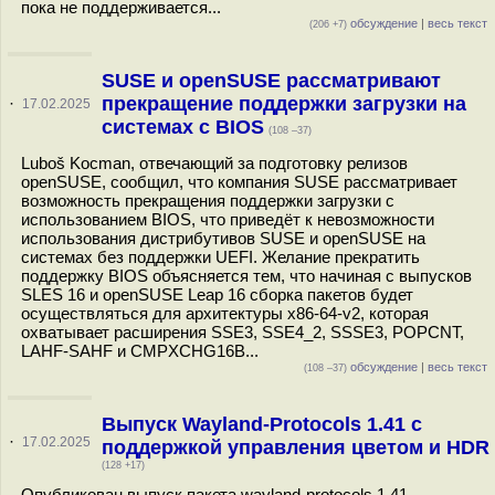
пока не поддерживается...
обсуждение
|
весь текст
(206 +7)
SUSE и openSUSE рассматривают
прекращение поддержки загрузки на
·
17.02.2025
системах с BIOS
(108 –37)
Luboš Kocman, отвечающий за подготовку релизов
openSUSE, сообщил, что компания SUSE рассматривает
возможность прекращения поддержки загрузки с
использованием BIOS, что приведёт к невозможности
использования дистрибутивов SUSE и openSUSE на
системах без поддержки UEFI. Желание прекратить
поддержку BIOS объясняется тем, что начиная с выпусков
SLES 16 и openSUSE Leap 16 сборка пакетов будет
осуществляться для архитектуры x86-64-v2, которая
охватывает расширения SSE3, SSE4_2, SSSE3, POPCNT,
LAHF-SAHF и CMPXCHG16B...
обсуждение
|
весь текст
(108 –37)
Выпуск Wayland-Protocols 1.41 с
·
17.02.2025
поддержкой управления цветом и HDR
(128 +17)
Опубликован выпуск пакета wayland-protocols 1.41,