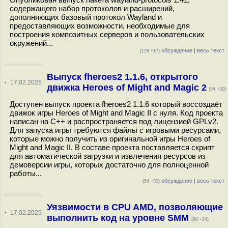
содержащего набор протоколов и расширений,
дополняющих базовый протокол Wayland и
предоставляющих возможности, необходимые для
построения композитных серверов и пользовательских
окружений...
обсуждение
|
весь текст
(128 +17)
Выпуск fheroes2 1.1.6, открытого
·
17.02.2025
движка Heroes of Might and Magic 2
(54 +30)
Доступен выпуск проекта fheroes2 1.1.6 который воссоздаёт
движок игры Heroes of Might and Magic II с нуля. Код проекта
написан на C++ и распространяется под лицензией GPLv2.
Для запуска игры требуются файлы с игровыми ресурсами,
которые можно получить из оригинальной игры Heroes of
Might and Magic II. В составе проекта поставляется скрипт
для автоматической загрузки и извлечения ресурсов из
демоверсии игры, которых достаточно для полноценной
работы...
обсуждение
|
весь текст
(54 +30)
Уязвимости в CPU AMD, позволяющие
·
17.02.2025
выполнить код на уровне SMM
(90 +24)