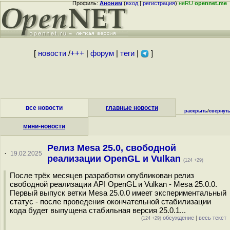
Профиль:
Аноним
(
вход
|
регистрация
)
неRU
opennet.me
[
новости
/
+++
|
форум
|
теги
|
]
все новости
главные новости
раскрыть
/
свернут
мини-новости
Релиз Mesa 25.0, свободной
·
19.02.2025
реализации OpenGL и Vulkan
(124 +29)
После трёх месяцев разработки опубликован релиз
свободной реализации API OpenGL и Vulkan - Mesa 25.0.0.
Первый выпуск ветки Mesa 25.0.0 имеет экспериментальный
статус - после проведения окончательной стабилизации
кода будет выпущена стабильная версия 25.0.1...
обсуждение
|
весь текст
(124 +29)