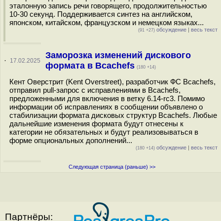
эталонную запись речи говорящего, продолжительностью
10-30 секунд. Поддерживается синтез на английском,
японском, китайском, французском и немецком языках...
обсуждение
|
весь текст
(91 +27)
Заморозка изменений дискового
·
17.02.2025
формата в Bcachefs
(180 +14)
Кент Оверстрит (Kent Overstreet), разработчик ФС Bcachefs,
отправил pull-запрос с исправлениями в Bcachefs,
предложенными для включения в ветку 6.14-rc3. Помимо
информации об исправлениях в сообщении объявлено о
стабилизации формата дисковых структур Bcachefs. Любые
дальнейшие изменения формата будут отнесены к
категории не обязательных и будут реализовываться в
форме опциональных дополнений...
обсуждение
|
весь текст
(180 +14)
Следующая страница (раньше) >>
Партнёры: