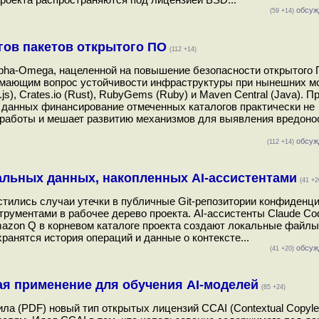
обсуж
(59 +14)
ов пакетов открытого ПО
(112 +14)
Alpha-Omega, нацеленной на повышение безопасности открытого 
мающим вопрос устойчивости инфраструктуры при нынешних м
s), Crates.io (Rust), RubyGems (Ruby) и Maven Central (Java). П
 данных финансирование отмеченных каталогов практически не
й работы и мешает развитию механизмов для выявления вредоно
обсуж
(112 +14)
альных данных, накопленных AI-ассистентами
(41 +2
астились случаи утечки в публичные Git-репозитории конфиденц
ументами в рабочее дерево проекта. AI-ассистенты Claude Cod
и Amazon Q в корневом каталоге проекта создают локальные файлы
ранятся история операций и данные о контексте...
обсуж
(41 +20)
я применение для обучения AI-моделей
(85 +24)
а (PDF) новый тип открытых лицензий CCAI (Contextual Copylef