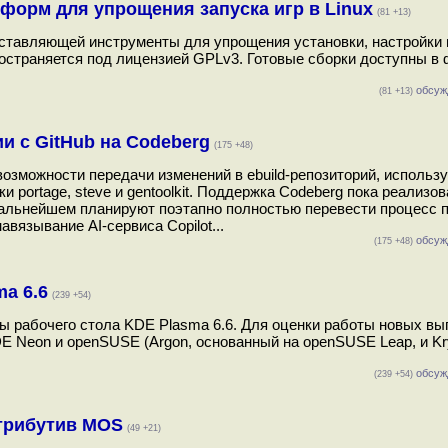
латформ для упрощения запуска игр в Linux
(81 +13)
доставляющей инструменты для упрощения установки, настройки
пространяется под лицензией GPLv3. Готовые сборки доступны в
обсуж
(81 +13)
и с GitHub на Codeberg
(175 +48)
озможности передачи изменений в ebuild-репозиторий, используя
 portage, steve и gentoolkit. Поддержка Codeberg пока реализов
дальнейшем планируют поэтапно полностью перевести процесс 
авязывание AI-сервиса Copilot...
обсуж
(175 +48)
a 6.6
(239 +54)
ы рабочего стола KDE Plasma 6.6. Для оценки работы новых в
E Neon и openSUSE (Argon, основанный на openSUSE Leap, и Kr
обсуж
(239 +54)
трибутив MOS
(49 +21)