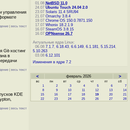
01.08
NetBSD 11.0
24.07
Ubuntu Touch 24.04 2.0
 и управления
23.07
Solaris 11.4 SRU94
21.07
Omarchy 3.8.4
 формате
19.07
Chrome OS 150.0.7871.150
17.07
Whonix 18.2.1.9
дение
|
весь текст
16.07
SteamOS 3.8.15
16.07
OPNsense 26.7
Актуальные ядра Linux:
06.08
7.1.7
,
6.18.43
,
6.6.149
,
6.1.181
,
5.15.214
,
 Git-хостинг
5.10.263
ана в
03.08
6.12.101
передачи
Изменения в ядре 7.2
дение
|
весь текст
<
февраль 2026
>
вс
пн
вт
ср
чт
пт
сб
1
2
3
4
5
6
7
8
9
10
11
12
13
14
ыпусков KDE
15
16
17
18
19
20
21
ypton,
22
23
24
25
26
27
28
дение
|
весь текст