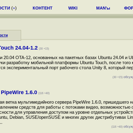
ОСТИ
(
+
)
КОНТЕНТ
WIKI
MAN'ы
ФО
ости
uch 24.04-1.2
(30 +15)
 20.04 OTA-12, основанных на пакетных базах Ubuntu 24.04 и Ub
ки разработку мобильной платформы Ubuntu Touch, после того к
тся экспериментальный порт рабочего стола Unity 8, который пе
обсуж
(30 +15)
ipeWire 1.6.0
(116 +40)
я ветка мультимедийного сервера PipeWire 1.6.0, пришедшего н
бавлением средств для работы с потоками видео, возможностью 
ности для управления доступом на уровне отдельных устройств
untu, Debian, SUSE/openSUSE и многих других дистрибутивах Lin
..
обсуж
(116 +40)