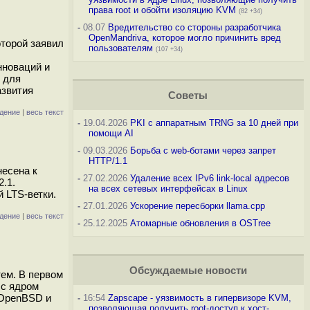
права root и обойти изоляцию KVM
(82 +34)
-
08.07
Вредительство со стороны разработчика
OpenMandriva, которое могло причинить вред
оторой заявил
пользователям
(107 +34)
нноваций и
 для
азвития
Советы
дение
|
весь текст
-
19.04.2026
PKI с аппаратным TRNG за 10 дней при
помощи AI
-
09.03.2026
Борьба с web-ботами через запрет
HTTP/1.1
несена к
-
27.02.2026
Удаление всех IPv6 link-local адресов
.1.
на всех сетевых интерфейсах в Linux
 LTS-ветки.
-
27.01.2026
Ускорение пересборки llama.cpp
дение
|
весь текст
-
25.12.2025
Атомарные обновления в OSTree
Обсуждаемые новости
ем. В первом
 с ядром
 OpenBSD и
-
16:54
Zapscape - уязвимость в гипервизоре KVM,
позволяющая получить root-доступ к хост-