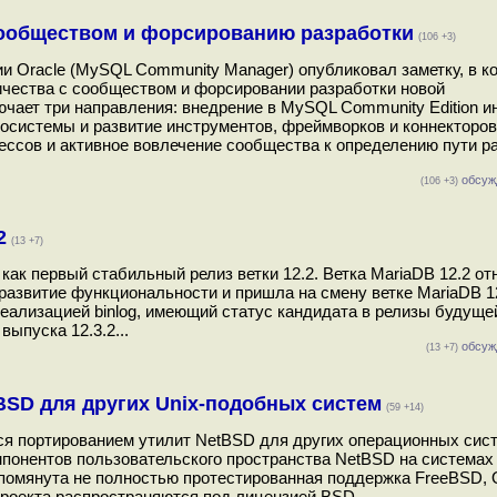
ообществом и форсированию разработки
(106 +3)
и Oracle (MySQL Community Manager) опубликовал заметку, в к
ичества с сообществом и форсировании разработки новой
чает три направления: внедрение в MySQL Community Edition и
осистемы и развитие инструментов, фреймворков и коннекторов
ссов и активное вовлечение сообщества к определению пути р
обсуж
(106 +3)
2
(13 +7)
ак первый стабильный релиз ветки 12.2. Ветка MariaDB 12.2 от
 развитие функциональности и пришла на смену ветке MariaDB 12
еализацией binlog, имеющий статус кандидата в релизы будущей
ыпуска 12.3.2...
обсуж
(13 +7)
tBSD для других Unix-подобных систем
(59 +14)
ся портированием утилит NetBSD для других операционных сист
понентов пользовательского пространства NetBSD на системах
е упомянута не полностью протестированная поддержка FreeBSD,
роекта распространяются под лицензией BSD...