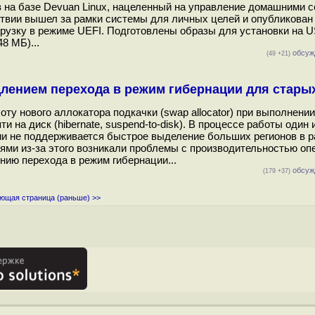
 на базе Devuan Linux, нацеленный на управление домашними с
ствии вышел за рамки системы для личных целей и опубликован
агрузку в режиме UEFI. Подготовлены образы для установки на 
8 МБ)...
обсуж
(49 +21)
длением перехода в режим гибернации для стары
ту нового аллокатора подкачки (swap allocator) при выполнении
на диск (hibernate, suspend-to-disk). В процессе работы один 
ии не поддерживается быстрое выделение больших регионов в р
ми из-за этого возникали проблемы с производительностью оп
нию перехода в режим гибернации...
обсуж
(179 +37)
ющая страница (раньше) >>