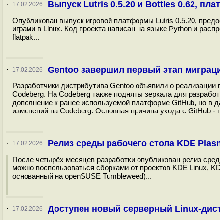
Выпуск Lutris 0.5.20 и Bottles 0.62, п
·
17.02.2026
Опубликован выпуск игровой платформы Lutris 0.5.20, пре
играми в Linux. Код проекта написан на языке Python и рас
flatpak...
Gentoo завершил первый этап миграци
·
17.02.2026
Разработчики дистрибутива Gentoo объявили о реализации в
Codeberg. На Codeberg также подняты зеркала для разработки
дополнение к ранее используемой платформе GitHub, но в 
изменений на Codeberg. Основная причина ухода с GitHub - н
Релиз среды рабочего стола KDE Plasm
·
17.02.2026
После четырёх месяцев разработки опубликован релиз сред
можно воспользоваться сборками от проектов KDE Linux, KD
основанный на openSUSE Tumbleweed)...
Доступен новый серверный Linux-дис
·
17.02.2026