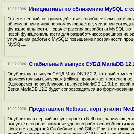
Инициативы по сближению MySQL с с
·
19.02.2026
Ответственный за взаимодействие с сообществом в компани
об изменении в инженерном руководстве, усилении сотрудн
функциональности. Новая стратегия разработки MySQL вклю
новой функциональности для разработчиков; расширение эк
улучшения работы с MySQL; повышение прозрачности проце
MySQL...
Стабильный выпуск СУБД MariaDB 12.
·
19.02.2026
Опубликован выпуск СУБД MariaDB 12.2.2, который отмечен к
промежуточным выпускам (rolling), продолжает постепенное
Одновременно опубликован выпуск MariaDB 12.3.1 с новой р
Ветка MariaDB 12.2 будет сопровождаться до формирования в
Представлен Netbase, порт утилит Ne
·
19.02.2026
Опубликован первый выпуск проекта Netbase, занимающего
выпуске основное внимание уделено работоспособности ком
Linux и стандартной Си-библиотекой Glibc. При этом такж
macOS, и потенциальная поддержка GNU/Hurd. Наработки п