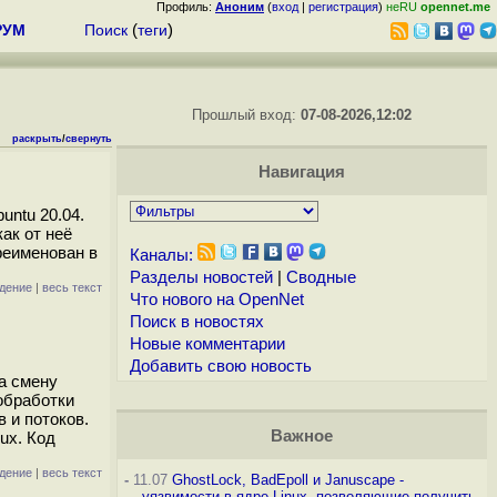
Профиль:
Аноним
(
вход
|
регистрация
)
неRU
opennet.me
РУМ
Поиск
(
теги
)
Прошлый вход:
07-08-2026,12:02
раскрыть
/
свернуть
Навигация
untu 20.04.
ак от неё
реименован в
Каналы:
Разделы новостей
|
Сводные
дение
|
весь текст
Что нового на OpenNet
Поиск в новостях
Новые комментарии
Добавить свою новость
а смену
обработки
 и потоков.
Важное
ux. Код
дение
|
весь текст
-
11.07
GhostLock, BadEpoll и Januscape -
уязвимости в ядре Linux, позволяющие получить