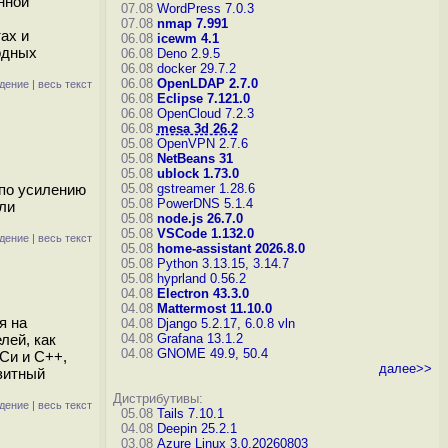
нной
07.08
WordPress 7.0.3
07.08
nmap 7.991
ах и
06.08
icewm 4.1
одных
06.08
Deno 2.9.5
06.08
docker 29.7.2
06.08
OpenLDAP 2.7.0
дение
|
весь текст
06.08
Eclipse 7.121.0
06.08
OpenCloud 7.2.3
06.08
mesa 3d 26.2
05.08
OpenVPN 2.7.6
05.08
NetBeans 31
05.08
ublock 1.73.0
 по усилению
05.08
gstreamer 1.28.6
05.08
PowerDNS 5.1.4
ли
05.08
node.js 26.7.0
05.08
VSCode 1.132.0
дение
|
весь текст
05.08
home-assistant 2026.8.0
05.08
Python 3.13.15, 3.14.7
05.08
hyprland 0.56.2
04.08
Electron 43.3.0
04.08
Mattermost 11.10.0
я на
04.08
Django 5.2.17, 6.0.8
vln
лей, как
04.08
Grafana 13.1.2
04.08
GNOME 49.9, 50.4
Си и C++,
далее>>
зитный
Дистрибутивы:
дение
|
весь текст
05.08
Tails 7.10.1
04.08
Deepin 25.2.1
03.08
Azure Linux 3.0.20260803