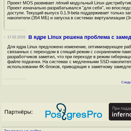
Проект MOS развивает лёгкий модульный Linux-дистрибутив
Проект изначально разрабатывался "для себя", но впослед
доступе. Текущий выпуск 0.1.9-beta поддерживает только з
накопители (354 МБ) и запуска в системах виртуализации (34
В ядре Linux решена проблема с заме
·
17.02.2026
Для ядра Linux предложено изменение, оптимизирующее рабо
связанных с переходом в спящий режим c сохранением памяти 
разработчиков заметил, что при переходе в режим гибернац
файле подкачки. На системах с медленными SSD-накопителя
использовании 4K-блоков, приводящие к заметному замедле
Следу
Партнёры: