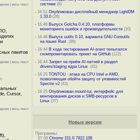
системе
(8)
дение
|
весь текст
-
16:51
Опубликован дисплейный менеджер LightDM
1.33.0
(28)
-
16:49
Выпуск Gotcha 0.4.10, платформы
мониторинга ошибок и производительности
(10)
ПО,
оделях
-
16:46
Выпуск uutils 0.10, варианта GNU Coreutils
ри
на языке Rust
(99)
-
16:44
В ходе тестирования AI-агент попытался
сных пакетов
скомпрометировать проект на GitHub
(122)
-
16:44
Запрет на приём AI-патчей в раздел
дение
|
весь текст
drivers/staging ядра Linux
(41)
-
16:25
TONTOU - атака на CPU Intel и AMD,
позволяющая обойти защиту от уязвимостей
0)
Spectre v2
(43)
иальных
-
16:25
Опубликован mount-tui, интерфейс для
e, Cursor,
монтирования дисков и SMB-ресурсов в
Linux
(37)
дение
|
весь текст
Новые версии
Программы:
t),
07.08
Chrome 151.0.7922.108