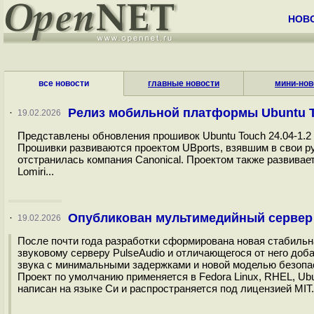
НОВ
все новости
главные новости
мини-нов
Релиз мобильной платформы Ubuntu To
·
19.02.2026
Представлены обновления прошивок Ubuntu Touch 24.04-1.2 и
Прошивки развиваются проектом UBports, взявшим в свои ру
отстранилась компания Canonical. Проектом также развивае
Lomiri...
Опубликован мультимедийный сервер P
·
19.02.2026
После почти года разработки сформирована новая стабильна
звуковому серверу PulseAudio и отличающегося от него до
звука с минимальными задержками и новой моделью безопас
Проект по умолчанию применяется в Fedora Linux, RHEL, Ub
написан на языке Си и распространяется под лицензией MIT.