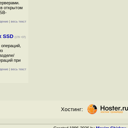
ерверами.
 в открытом
USB-
дение
|
весь текст
х SSD
(179 +37)
 операций,
из
азделе/
ераций при
дение
|
весь текст
Хостинг: