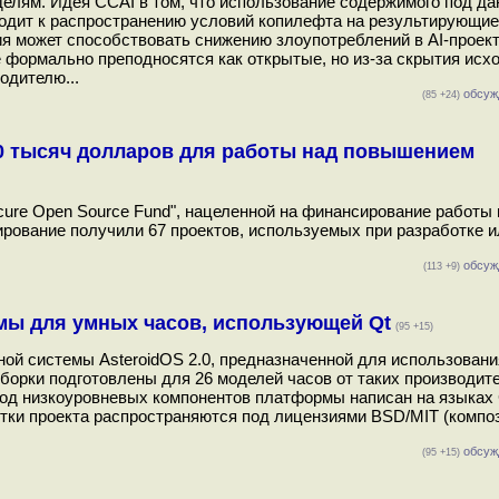
елям. Идея CCAI в том, что использование содержимого под да
водит к распространению условий копилефта на результирующие
ия может способствовать снижению злоупотреблений в AI-проект
 формально преподносятся как открытые, но из-за скрытия исх
одителю...
обсуж
(85 +24)
10 тысяч долларов для работы над повышением
ecure Open Source Fund", нацеленной на финансирование работы
ирование получили 67 проектов, используемых при разработке и
обсуж
(113 +9)
рмы для умных часов, использующей Qt
(95 +15)
ой системы AsteroidOS 2.0, предназначенной для использовани
борки подготовлены для 26 моделей часов от таких производите
 Код низкоуровневых компонентов платформы написан на языках 
отки проекта распространяются под лицензиями BSD/MIT (компо
обсуж
(95 +15)