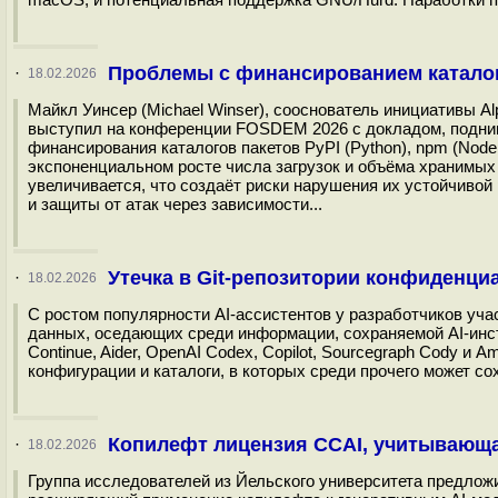
Проблемы с финансированием каталог
·
18.02.2026
Майкл Уинсер (Michael Winser), сооснователь инициативы 
выступил на конференции FOSDEM 2026 с докладом, подни
финансирования каталогов пакетов PyPI (Python), npm (Node.j
экспоненциальном росте числа загрузок и объёма хранимых
увеличивается, что создаёт риски нарушения их устойчиво
и защиты от атак через зависимости...
Утечка в Git-репозитории конфиденци
·
18.02.2026
С ростом популярности AI-ассистентов у разработчиков уч
данных, оседающих среди информации, сохраняемой AI-инстр
Continue, Aider, OpenAI Codex, Copilot, Sourcegraph Cody 
конфигурации и каталоги, в которых среди прочего может сох
Копилефт лицензия CCAI, учитывающа
·
18.02.2026
Группа исследователей из Йельского университета предложил