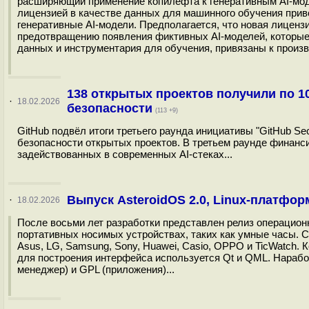
расширяющий применение копилефта к генеративным AI-мод
лицензией в качестве данных для машинного обучения при
генеративные AI-модели. Предполагается, что новая лиценз
предотвращению появления фиктивных AI-моделей, которые
данных и инструментария для обучения, привязаны к произв
138 открытых проектов получили по 
·
18.02.2026
безопасности
(113 +9)
GitHub подвёл итоги третьего раунда инициативы "GitHub S
безопасности открытых проектов. В третьем раунде финанс
задействованных в современных AI-стеках...
Выпуск AsteroidOS 2.0, Linux-платфо
·
18.02.2026
После восьми лет разработки представлен релиз операционн
портативных носимых устройствах, таких как умные часы. С
Asus, LG, Samsung, Sony, Huawei, Casio, OPPO и TicWatch.
для построения интерфейса используется Qt и QML. Нараб
менеджер) и GPL (приложения)...