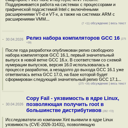
Поддерживается работа на системах с процессорами и
графической подсистемой Intel с включёнными
расширениями VT-d и VT-x, а также на системах ARM с
расширениями VMM...
обсуждение
|
весь текст
(7 +11)
Релиз набора компиляторов GCC 16
·
30.04.2026
(275
+39)
После года разработки опубликован релиз свободного
набора компиляторов GCC 16.1, первый значительный
выпуск в новой ветке GCC 16.x. В соответствии со схемой
нумерации выпусков, версия 16.0 использовалась в
процессе разработки, а незадолго до выхода GCC 16.1 уже
ответвилась ветка GCC 17.0, на базе которой будет
сформирован следующий значительный релиз GCC 17.1...
обсуждение
|
весь текст
(275 +39)
Copy Fail - уязвимость в ядре Linux,
позволяющая получить root в
·
30.04.2026
большинстве дистрибутивов
(282 +72)
Исследователи из компании Xint выявили в ядре Linux
уязвимость (CVE-2026-31431), позволяющую