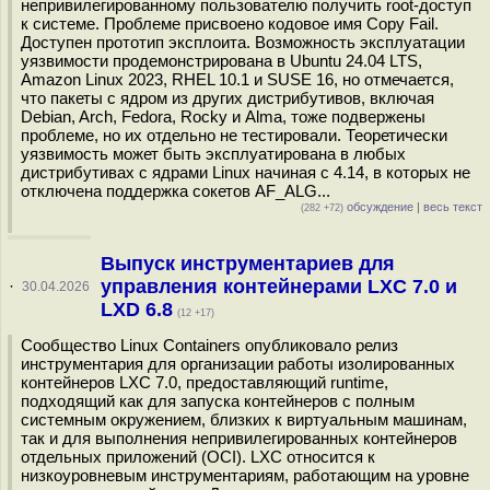
непривилегированному пользователю получить root-доступ
к системе. Проблеме присвоено кодовое имя Copy Fail.
Доступен прототип эксплоита. Возможность эксплуатации
уязвимости продемонстрирована в Ubuntu 24.04 LTS,
Amazon Linux 2023, RHEL 10.1 и SUSE 16, но отмечается,
что пакеты с ядром из других дистрибутивов, включая
Debian, Arch, Fedora, Rocky и Alma, тоже подвержены
проблеме, но их отдельно не тестировали. Теоретически
уязвимость может быть эксплуатирована в любых
дистрибутивах с ядрами Linux начиная с 4.14, в которых не
отключена поддержка сокетов AF_ALG...
обсуждение
|
весь текст
(282 +72)
Выпуск инструментариев для
управления контейнерами LXC 7.0 и
·
30.04.2026
LXD 6.8
(12 +17)
Сообщество Linux Containers опубликовало релиз
инструментария для организации работы изолированных
контейнеров LXC 7.0, предоставляющий runtime,
подходящий как для запуска контейнеров с полным
системным окружением, близких к виртуальным машинам,
так и для выполнения непривилегированных контейнеров
отдельных приложений (OCI). LXC относится к
низкоуровневым инструментариям, работающим на уровне