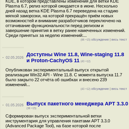
KDE, в котором представлены изменения для ветки KDE
Plasma 6.7, релиз которой ожидается в июне. Несколько
дней назад ветка KDE Plasma 6.7 переведена на стадию
мягкой заморозки, на которой прекращён приём новых
возможностей и внимание разработчиков переключено на
оттачивание функциональности перед релизом и
завершение принятия в ветку ранее намеченных изменений.
Среди принятых за неделю изменений:...
обсуждение
|
весь текст
(96 +15)
Доступны Wine 11.8, Wine-staging 11.8
·
02.05.2026
и Proton-CachyOS 11
(43 +12)
Опубликован экспериментальный выпуск открытой
реализации Win32 API - Wine 11.8. С момента выпуска 11.7
было закрыто 22 отчёта об ошибках и внесено 239
изменений...
обсуждение
|
весь текст
(43 +12)
Выпуск пакетного менеджера APT 3.3.0
·
01.05.2026
(38 +15)
Сформирован выпуск экспериментальной ветки
инструментария для управления пакетами APT 3.3.0
(Advanced Package Tool), на базе которой после