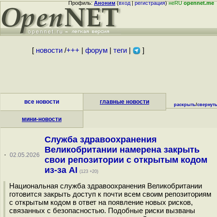
Профиль:
Аноним
(
вход
|
регистрация
)
неRU
opennet.me
[
новости
/
+++
|
форум
|
теги
|
]
все новости
главные новости
раскрыть
/
свернут
мини-новости
Служба здравоохранения
Великобритании намерена закрыть
·
02.05.2026
свои репозитории с открытым кодом
из-за AI
(123 +20)
Национальная служба здравоохранения Великобритании
готовится закрыть доступ к почти всем своим репозиториям
с открытым кодом в ответ на появление новых рисков,
связанных с безопасностью. Подобные риски вызваны