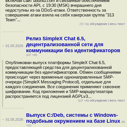
включая сайт ubuntu.com и связанные обеспечением
безопасности API, с 19:30 (MSK) вчерашнего дня
недоступны из-за DDoS-атаки. Ответственность за
совершение атаки взяла на себя хакерская группа "313
Team"...
обсуждение
|
весь текст
(72 +11)
Релиз SimpleX Chat 6.5,
децентрализованной сети для
·
01.05.2026
коммуникации без идентификаторов
(127 +40)
Опубликован выпуск платформы SimpleX Chat 6.5,
предоставляющей средства для децентрализованной
коммуникации без идентификаторов. Обмен сообщениями
происходит через временные однонаправленные SMP-
очереди (SimpleX Messaging Protocol), отдельные для
каждого соединения. Все соединения применяют сквозное
шифрование. Код приложения и SMP-маршрутизатора
распространяется под лицензией AGPLv3...
обсуждение
|
весь текст
(127 +40)
Выпуск C:/Deb, системы с Windows-
·
01.05.2026
подобным окружением на базе Linux
(92
+17)