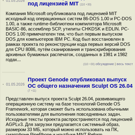
·
01.05.2026
под лицензией MIT
(110 +30)
Компания Microsoft опубликовала под лицензией MIT
исходный код операционных систем 86-DOS 1.00 и PC-DOS
1.00, а также runtime-библиотеки компилятора Microsoft
BASIC-86, ассемблер SCP, утилиты CHKDSK и EDLIN. PC-
DOS 1.00 примечателен тем, что был первым выпуском
DOS для компьютеров IBM PC. Код был восстановлен в
рамках проекта по реконструкции кода первых версий DOS
для CPU 8086, путём сканирования и транскрибирования
архивных бумажных распечаток, созданных в 1981 и 1982
годах...
обсуждение
|
весь текст
(110 +30)
Проект Genode опубликовал выпуск
·
01.05.2026
ОС общего назначения Sculpt OS 26.04
(7 +11)
Представлен выпуск проекта Sculpt 26.04, развивающего
операционную систему на базе технологий Genode OS
Framework, которая сможет быть использована обычными
пользователями для выполнения повседневных задач.
Исходные тексты проекта распространяются под лицензией
AGPLv3. Для загрузки предлагается системный образ,
размером 33 МБ, который можно использовать на ПК,
смартфоне PinePhone и ноутбуке MNT Reform.