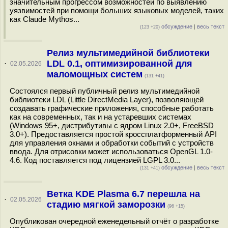
значительным прогрессом возможностей по выявлению
уязвимостей при помощи больших языковых моделей, таких
как Claude Mythos...
обсуждение
|
весь текст
(123 +20)
Релиз мультимедийной библиотеки
LDL 0.1, оптимизированной для
·
02.05.2026
маломощных систем
(131 +41)
Состоялся первый публичный релиз мультимедийной
библиотеки LDL (Little DirectMedia Layer), позволяющей
создавать графические приложения, способные работать
как на современных, так и на устаревших системах
(Windows 95+, дистрибутивы с ядром Linux 2.0+, FreeBSD
3.0+). Предоставляется простой кроссплатформенный API
для управления окнами и обработки событий с устройств
ввода. Для отрисовки может использоваться OpenGL 1.0-
4.6. Код поставляется под лицензией LGPL 3.0...
обсуждение
|
весь текст
(131 +41)
Ветка KDE Plasma 6.7 перешла на
·
02.05.2026
стадию мягкой заморозки
(96 +15)
Опубликован очередной еженедельный отчёт о разработке