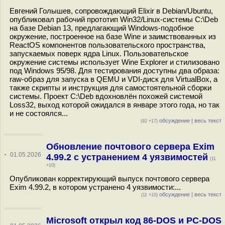
Евгений Голышев, сопровождающий Elixir в Debian/Ubuntu,
опубликовал рабочий прототип Win32/Linux-системы C:\Deb
на базе Debian 13, предлагающий Windows-подобное
окружение, построенное на базе Wine и заимствованных из
ReactOS компонентов пользовательского пространства,
запускаемых поверх ядра Linux. Пользовательское
окружение системы использует Wine Explorer и стилизовано
под Windows 95/98. Для тестирования доступны два образа:
raw-образ для запуска в QEMU и VDI-диск для VirtualBox, а
также скрипты и инструкция для самостоятельной сборки
системы. Проект C:\Deb вдохновлён похожей системой
Loss32, выход которой ожидался в январе этого года, но так
и не состоялся...
обсуждение
|
весь текст
(92 +17)
Обновление почтового сервера Exim
·
01.05.2026
4.99.2 с устранением 4 уязвимостей
(11
+10)
Опубликован корректирующий выпуск почтового сервера
Exim 4.99.2, в котором устранено 4 уязвимости:...
обсуждение
|
весь текст
(11 +10)
Microsoft открыл код 86-DOS и PC-DOS