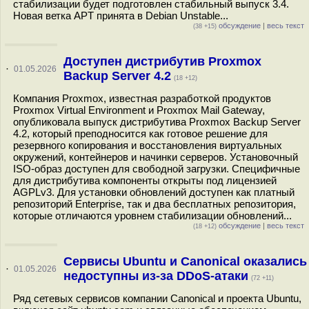
стабилизации будет подготовлен стабильный выпуск 3.4.
Новая ветка APT принята в Debian Unstable...
обсуждение
|
весь текст
(38 +15)
Доступен дистрибутив Proxmox
·
01.05.2026
Backup Server 4.2
(18 +12)
Компания Proxmox, известная разработкой продуктов
Proxmox Virtual Environment и Proxmox Mail Gateway,
опубликовала выпуск дистрибутива Proxmox Backup Server
4.2, который преподносится как готовое решение для
резервного копирования и восстановления виртуальных
окружений, контейнеров и начинки серверов. Установочный
ISO-образ доступен для свободной загрузки. Специфичные
для дистрибутива компоненты открыты под лицензией
AGPLv3. Для установки обновлений доступен как платный
репозиторий Enterprise, так и два бесплатных репозитория,
которые отличаются уровнем стабилизации обновлений...
обсуждение
|
весь текст
(18 +12)
Сервисы Ubuntu и Canonical оказались
·
01.05.2026
недоступны из-за DDoS-атаки
(72 +11)
Ряд сетевых сервисов компании Canonical и проекта Ubuntu,