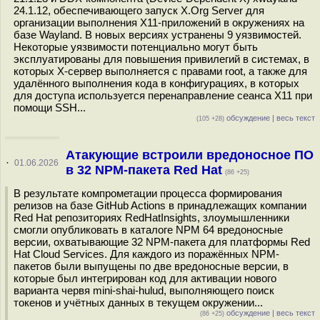
24.1.12, обеспечивающего запуск X.Org Server для
организации выполнения X11-приложений в окружениях на
базе Wayland. В новых версиях устранены 9 уязвимостей.
Некоторые уязвимости потенциально могут быть
эксплуатированы для повышения привилегий в системах, в
которых X-сервер выполняется с правами root, а также для
удалённого выполнения кода в конфигурациях, в которых
для доступа используется перенаправление сеанса X11 при
помощи SSH...
обсуждение
|
весь текст
(105 +28)
Атакующие встроили вредоносное ПО
·
01.06.2026
в 32 NPM-пакета Red Hat
(86 +25)
В результате компрометации процесса формирования
релизов на базе GitHub Actions в принадлежащих компании
Red Hat репозиториях RedHatInsights, злоумышленники
смогли опубликовать в каталоге NPM 64 вредоносные
версии, охватывающие 32 NPM-пакета для платформы Red
Hat Cloud Services. Для каждого из поражённых NPM-
пакетов были выпущены по две вредоносные версии, в
которые был интегрирован код для активации нового
варианта червя mini-shai-hulud, выполняющего поиск
токенов и учётных данных в текущем окружении...
обсуждение
|
весь текст
(86 +25)