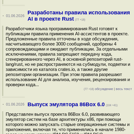
Разработаны правила использования
·
01.06.2026
AI в проекте Rust
(77 +18)
Разработчики языка программирования Rust готовят к
публикации правила применения AI-ассистентов в проекте.
Предложенные правила отточены в ходе обсуждения,
насчитывающего более 3000 сообщений, одобрены 4
сопровождающими и ожидают публикации. За отдельными
исключениями, правила запрещают передачу кода,
сгенерированного через AI, в основной репозиторий rust-
lang/rust, но не распространяются на субмодули, подветки и
зависимости из каталога crates.io, а также другие
репозитории организации. При этом правила разрешают
использование AI для анализа, изучения, рецензирования и
проверки кода...
обсуждение
|
весь текст
(77 +18)
Выпуск эмулятора 86Box 6.0
·
01.06.2026
(104 +41)
Представлен выпуск проекта 86Box 6.0, развивающего
эмулятор систем на базе архитектуры x86, при помощи
которого можно запускать старые операционные системы и
приложения, включая те, что применялись в начале 1980-