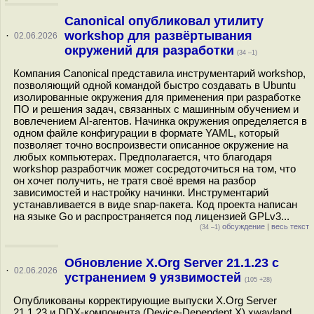
Canonical опубликовал утилиту
workshop для развёртывания
·
02.06.2026
окружений для разработки
(34 –1)
Компания Canonical представила инструментарий workshop,
позволяющий одной командой быстро создавать в Ubuntu
изолированные окружения для применения при разработке
ПО и решения задач, связанных с машинным обучением и
вовлечением AI-агентов. Начинка окружения определяется в
одном файле конфигурации в формате YAML, который
позволяет точно воспроизвести описанное окружение на
любых компьютерах. Предполагается, что благодаря
workshop разработчик может сосредоточиться на том, что
он хочет получить, не тратя своё время на разбор
зависимостей и настройку начинки. Инструментарий
устанавливается в виде snap-пакета. Код проекта написан
на языке Go и распространяется под лицензией GPLv3...
обсуждение
|
весь текст
(34 –1)
Обновление X.Org Server 21.1.23 с
·
02.06.2026
устранением 9 уязвимостей
(105 +28)
Опубликованы корректирующие выпуски X.Org Server
21.1.23 и DDX-компонента (Device-Dependent X) xwayland