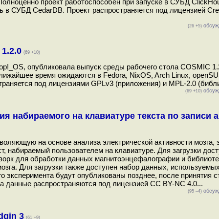
Полноценно проект работоспособен при запуске в СУБД ClickHou
ь в СУБД CedarDB. Проект распространяется под лицензией Cre
обсуж
(26 +5)
1.2.0
(69 +10)
p!_OS, опубликовала выпуск среды рабочего стола COSMIC 1.2
лижайшее время ожидаются в Fedora, NixOS, Arch Linux, openSU
траняется под лицензиями GPLv3 (приложения) и MPL-2.0 (библио
обсуж
(69 +10)
ия набираемого на клавиатуре текста по записи 
зволяющую на основе анализа электрической активности мозга, 
т, набираемый пользователем на клавиатуре. Для загрузки дос
ворк для обработки данных магнитоэнцефалографии и библиоте
озга. Для загрузки также доступен набор данных, используемых
о эксперимента будут опубликованы позднее, после принятия с
 а данные распространяются под лицензией CC BY-NC 4.0...
обсуж
(95 –4)
gin 3
(61 +9)