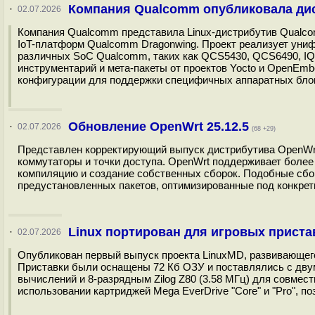
Компания Qualcomm опубликовала дис
·
02.07.2026
Компания Qualcomm представила Linux-дистрибутив Qualco
IoT-платформ Qualcomm Dragonwing. Проект реализует уни
различных SoC Qualcomm, таких как QCS5430, QCS6490, IQ-8
инструментарий и мета-пакеты от проектов Yocto и OpenEm
конфигурации для поддержки специфичных аппаратных блок
Обновление OpenWrt 25.12.5
·
02.07.2026
(68 +29)
Представлен корректирующий выпуск дистрибутива OpenWrt 
коммутаторы и точки доступа. OpenWrt поддерживает более
компиляцию и создание собственных сборок. Подобные сб
предустановленных пакетов, оптимизированные под конкрет
Linux портирован для игровых приста
·
02.07.2026
Опубликован первый выпуск проекта LinuxMD, развивающего 
Приставки были оснащены 72 Кб ОЗУ и поставлялись с двум
вычислений и 8-разрядным Zilog Z80 (3.58 МГц) для совмест
использовании картриджей Mega EverDrive "Core" и "Pro", 