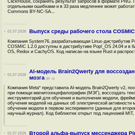
ClickHouse, сохранять результат запросов в формате PNG. 
отдельными ошибками и в 33 раза медленнее может работат
Commons BY-NC-SA...
Выпуск среды рабочего стола COSMIC 
·
01.07.2026
Компания System76, разрабатывающая Linux-дистрибутив Po
COSMIC 1.2.0 доступны в дистрибутиве Pop!_OS 24.04 и в б
OS, Redox и CachyOS. Код написан на языке Rust и распрос
AI-модель Brain2Qwerty для воссоздан
·
01.07.2026
мозга
(95 –4)
Компания Meta* представила AI-модель Brain2Qwerty v2, по
при помощи магнитоэнцефалографии (МЭГ), воссоздать текс
инструментарий для обучения и выполнения модели, фрейм
обучения моделей на данных об электрической активности м
обучении модели в первом эксперименте (данные для второг
научный журнал). Код библиотек открыт под лицензией MIT,
Второй альфа-выпуск мессенджера Pid
·
01.07.2026