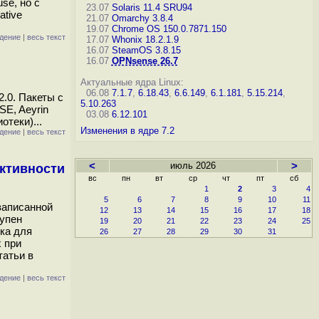
se, но с
23.07
Solaris 11.4 SRU94
ative
21.07
Omarchy 3.8.4
19.07
Chrome OS 150.0.7871.150
дение
|
весь текст
17.07
Whonix 18.2.1.9
16.07
SteamOS 3.8.15
16.07
OPNsense 26.7
Актуальные ядра Linux:
06.08
7.1.7
,
6.18.43
,
6.6.149
,
6.1.181
,
5.15.214
,
.0. Пакеты с
5.10.263
SE, Aeyrin
03.08
6.12.101
теки)...
Изменения в ядре 7.2
дение
|
весь текст
<
июль 2026
>
активности
вс
пн
вт
ср
чт
пт
сб
1
2
3
4
5
6
7
8
9
10
11
записанной
12
13
14
15
16
17
18
тупен
19
20
21
22
23
24
25
ка для
26
27
28
29
30
31
 при
татьи в
дение
|
весь текст