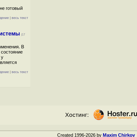
не готовый
дение
|
весь текст
системы
(17
зменения. В
 состояние
 у
авляется
дение
|
весь текст
Хостинг:
Created 1996-2026 by
Maxim Chirkov