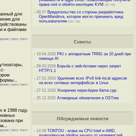
права root и обойти изоляцию KVM
(82 +34)
-
08.07
Вредительство со стороны разработчика
ванный для
OpenMandriva, которое могло причинить вред
шения для
пользователям
(107 +34)
адействованы
ми и файлами
дение
|
весь текст
Советы
-
19.04.2026
PKI с аппаратным TRNG за 10 дней при
помощи AI
утизаторы,
-
09.03.2026
Борьба с web-ботами через запрет
сс-
HTTP/1.1
ором
-
27.02.2026
Удаление всех IPv6 link-local адресов
формы...
на всех сетевых интерфейсах в Linux
дение
|
весь текст
-
27.01.2026
Ускорение пересборки llama.cpp
-
25.12.2025
Атомарные обновления в OSTree
 в 1988 году.
сновных
Обсуждаемые новости
изована при
м...
дение
|
весь текст
-
14:08
TONTOU - атака на CPU Intel и AMD,
позволяющая обойти защиту от уязвимостей