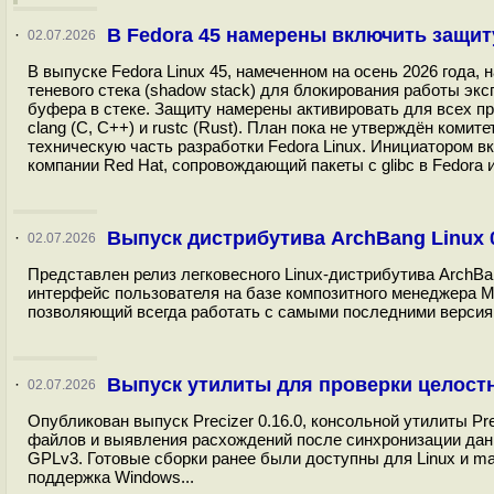
В Fedora 45 намерены включить защиту
·
02.07.2026
В выпуске Fedora Linux 45, намеченном на осень 2026 года
теневого стека (shadow stack) для блокирования работы э
буфера в стеке. Защиту намерены активировать для всех пр
clang (C, C++) и rustc (Rust). План пока не утверждён комит
техническую часть разработки Fedora Linux. Инициатором вк
компании Red Hat, сопровождающий пакеты с glibc в Fedora и
Выпуск дистрибутива ArchBang Linux 
·
02.07.2026
Представлен релиз легковесного Linux-дистрибутива ArchBa
интерфейс пользователя на базе композитного менеджера 
позволяющий всегда работать с самыми последними версиями 
Выпуск утилиты для проверки целостно
·
02.07.2026
Опубликован выпуск Precizer 0.16.0, консольной утилиты P
файлов и выявления расхождений после синхронизации данн
GPLv3. Готовые сборки ранее были доступны для Linux и m
поддержка Windows...