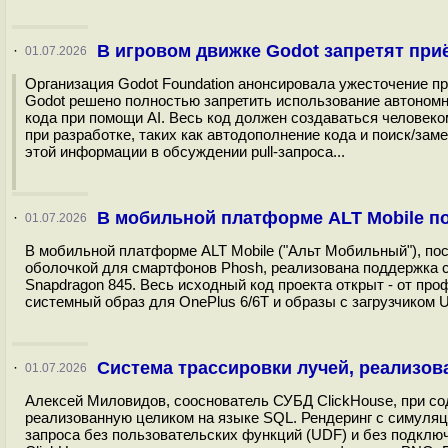
В игровом движке Godot запретят пр
·
01.07.2026
Организация Godot Foundation анонсировала ужесточение пр
Godot решено полностью запретить использование автономны
кода при помощи AI. Весь код должен создаваться человек
при разработке, таких как автодополнение кода и поиск/зам
этой информации в обсуждении pull-запроса...
В мобильной платформе ALT Mobile п
·
01.07.2026
В мобильной платформе ALT Mobile ("Альт Мобильный"), по
оболочкой для смартфонов Phosh, реализована поддержка 
Snapdragon 845. Весь исходный код проекта открыт - от пр
системный образ для OnePlus 6/6T и образы с загрузчиком U-
Система трассировки лучей, реализов
·
01.07.2026
Алексей Миловидов, сооснователь СУБД ClickHouse, при сод
реализованную целиком на языке SQL. Рендеринг с симуляц
запроса без пользовательских функций (UDF) и без подклю