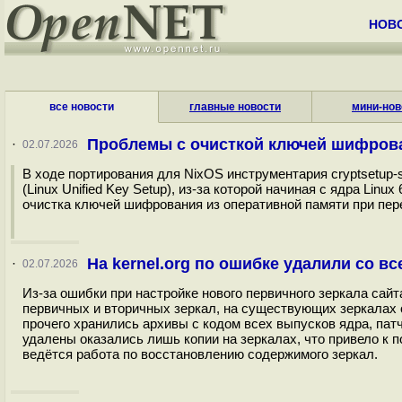
НОВ
все новости
главные новости
мини-нов
Проблемы с очисткой ключей шифрова
·
02.07.2026
В ходе портирования для NixOS инструментария cryptsetu
(Linux Unified Key Setup), из-за которой начиная с ядра Lin
очистка ключей шифрования из оперативной памяти при пер
На kernel.org по ошибке удалили со в
·
02.07.2026
Из-за ошибки при настройке нового первичного зеркала сайт
первичных и вторичных зеркал, на существующих зеркалах ок
прочего хранились архивы с кодом всех выпусков ядра, па
удалены оказались лишь копии на зеркалах, что привело к по
ведётся работа по восстановлению содержимого зеркал.