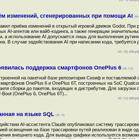
(50 +9)
иём изменений, сгенерированных при помощи AI
(69
авил приёма изменений в открытый игровой движок Godot. При 
х AI-агентов или вайб-кодинга, а также генерации значительн
ом, а использование AI допускается лишь для выполнения рутин
ена. В случае задействования AI при написании кода, требуется
обсуж
(69 +35)
оявилась поддержка смартфонов OnePlus 6
(49 +13)
строенной на пакетной базе репозитория Сизиф и поставляемо
смартфонов OnePlus 6 и OnePlus 6T, построенных на SoC Qual
офиля сборки до пакетов, входящих в дистрибутив. Для загрузки
Boot (OnePlus 6, OnePlus 6T)...
обсуж
(49 +13)
анная на языке SQL
(26 +5)
ействии AI-ассистента Claude опубликовал систему трассировк
ией освещения на базе трассировки путей реализован в виде од
чения внешнего кода. Для вывода графики используется возмо