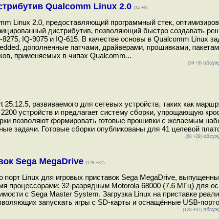
трибутив Qualcomm Linux 2.0
(34 +9)
mm Linux 2.0, предоставляющий программный стек, оптимизиро
фицированный дистрибутив, позволяющий быстро создавать ре
275, IQ-9075 и IQ-615. В качестве основы в Qualcomm Linux з
bedded, дополненные патчами, драйверами, прошивками, пакета
ов, применяемых в чипах Qualcomm...
обсуж
(34 +9)
25.12.5, развиваемого для сетевых устройств, таких как маршр
 2200 устройств и предлагает систему сборки, упрощающую кро
орки позволяют формировать готовые прошивки с желаемым наб
ные задачи. Готовые сборки опубликованы для 41 целевой плат
обсуж
(68 +29)
вок Sega MegaDrive
(128 +37)
порт Linux для игровых приставок Sega MegaDrive, выпущенных
я процессорами: 32-разрядным Motorola 68000 (7.6 МГц) для о
имости с Sega Master System. Загрузка Linux на приставке реал
позволяющих запускать игры с SD-карты и оснащённые USB-порто
обсуж
(128 +37)