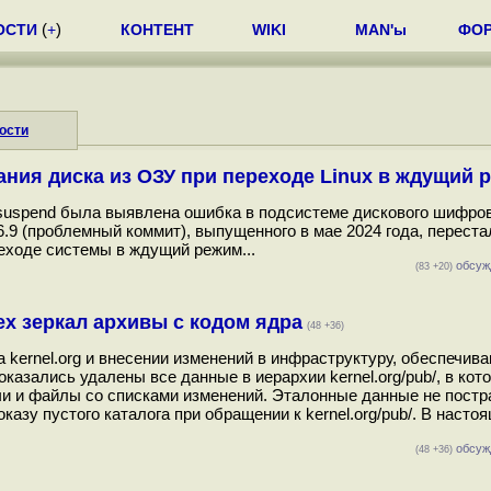
ОСТИ
(
+
)
КОНТЕНТ
WIKI
MAN'ы
ФО
ости
ния диска из ОЗУ при переходе Linux в ждущий 
p-suspend была выявлена ошибка в подсистеме дискового шифр
ux 6.9 (проблемный коммит), выпущенного в мае 2024 года, перест
еходе системы в ждущий режим...
обсуж
(83 +20)
сех зеркал архивы с кодом ядра
(48 +36)
а kernel.org и внесении изменений в инфраструктуру, обеспечи
азались удалены все данные в иерархии kernel.org/pub/, в кот
тчи и файлы со списками изменений. Эталонные данные не постр
казу пустого каталога при обращении к kernel.org/pub/. В насто
обсуж
(48 +36)