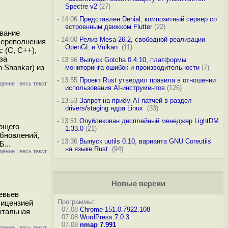
Spectre v2
(27)
-
14:06
Представлен Denial, композитный сервер со
встроенным движком Flutter
(22)
ование
-
14:00
Релиз Mesa 26.2, свободной реализации
переполнения
OpenGL и Vulkan
(11)
 (C, C++),
за
-
13:56
Выпуск Gotcha 0.4.10, платформы
 Shankar) из
мониторинга ошибок и производительности
(7)
-
13:55
Проект Rust утвердил правила в отношении
дение
|
весь текст
использования AI-инструментов
(126)
-
13:53
Запрет на приём AI-патчей в раздел
drivers/staging ядра Linux
(33)
-
13:51
Опубликован дисплейный менеджер LightDM
яющего
1.33.0
(21)
бновлений,
-
13:36
Выпуск uutils 0.10, варианта GNU Coreutils
...
на языке Rust
(94)
дение
|
весь текст
Новые версии
евьев
Программы:
лицензией
07.08
Chrome 151.0.7922.108
нтальная
07.08
WordPress 7.0.3
07.08
nmap 7.991
дение
|
весь текст