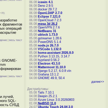
06.08
icewm 4.1
06.08
Deno 2.9.5
06.08
docker 29.7.2
06.08
OpenLDAP 2.7.0
 +35)
06.08
Eclipse 7.121.0
разработке
06.08
OpenCloud 7.2.3
06.08
mesa 3d 26.2
ых фрагментов
05.08
OpenVPN 2.7.6
ных операций
05.08
NetBeans 31
 раскрытие
05.08
ublock 1.73.0
05.08
gstreamer 1.28.6
дение
|
весь текст
05.08
PowerDNS 5.1.4
05.08
node.js 26.7.0
05.08
VSCode 1.132.0
05.08
home-assistant 2026.8.0
05.08
Python 3.13.15, 3.14.7
05.08
hyprland 0.56.2
й с GNOME-
04.08
Electron 43.3.0
comm
04.08
Mattermost 11.10.0
 сформирован
04.08
Django 5.2.17, 6.0.8
vln
04.08
Grafana 13.1.2
дение
|
весь текст
04.08
GNOME 49.9, 50.4
далее>>
Дистрибутивы:
05.08
Tails 7.10.1
04.08
Deepin 25.2.1
и лучей,
03.08
Azure Linux 3.0.20260803
ного SQL-
01.08
NetBSD 11.0
жность СУБД
24.07
Ubuntu Touch 24.04 2.0