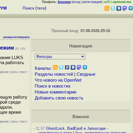
Профиль:
Аноним
(
вход
|
регистрация
)
неRU
opennet.me
РУМ
Поиск
(
теги
)
Прошлый вход:
07-08-2026,09:16
раскрыть
/
свернуть
Навигация
режим
(83 +20)
ования LUKS
ала работать
Каналы:
дение
|
весь текст
Разделы новостей
|
Сводные
Что нового на OpenNet
Поиск в новостях
Новые комментарии
вающую работу
Добавить свою новость
орой среди
адали,
ящее время
Важное
дение
|
весь текст
-
11.07
GhostLock, BadEpoll и Januscape -
уязвимости в ядре Linux, позволяющие получить