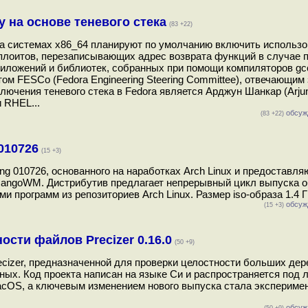
 на основе теневого стека
(83 +22)
, на системах x86_64 планируют по умолчанию включить использ
ксплоитов, перезаписывающих адрес возврата функций в случае 
иложений и библиотек, собранных при помощи компиляторов gcc
етом FESCo (Fedora Engineering Steering Committee), отвечающим 
лючения теневого стека в Fedora является Арджун Шанкар (Arjun
 RHEL...
обсуж
(83 +22)
010726
(15 +3)
ng 010726, основанного на наработках Arch Linux и предоставл
MangoWM. Дистрибутив предлагает непрерывный цикл выпуска о
программ из репозиториев Arch Linux. Размер iso-образа 1.4 ГБ
обсуж
(15 +3)
сти файлов Precizer 0.16.0
(50 +9)
recizer, предназначенной для проверки целостности больших дер
ых. Код проекта написан на языке Си и распространяется под 
acOS, а ключевым изменением нового выпуска стала экспериме
обсуж