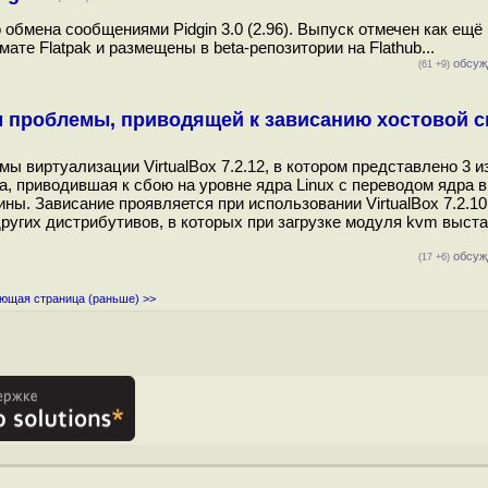
обмена сообщениями Pidgin 3.0 (2.96). Выпуск отмечен как ещё 
те Flatpak и размещены в beta-репозитории на Flathub...
обсуж
(61 +9)
ием проблемы, приводящей к зависанию хостовой 
ы виртуализации VirtualBox 7.2.12, в котором представлено 3 и
а, приводившая к сбою на уровне ядра Linux с переводом ядра в
ы. Зависание проявляется при использовании VirtualBox 7.2.10
 и других дистрибутивов, в которых при загрузке модуля kvm выст
обсуж
(17 +6)
ющая страница (раньше) >>