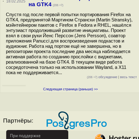
·
18.02.2025
на GTK4
(206 +7)
Спустя год после первой попытки портирования Firеfox на
GTK4, предпринятой Мартином Странски (Martin Stransky),
мэйнтейнером пакетов с Firefox в Fedora и RHEL, нашёлся
энтузиаст продолживший развитие инициативы. Проект
взял в свои руки Йенс Перссон (Jens Persson), соавтор
приложения Panucci для воспроизведения подкастов и
аудиокниг. Работа над портом ещё не завершена, но в
репозитории проекта последние два месяца наблюдается
активная работа по созданию прослойки с виджетами,
реализованной на базе GTK4. В текущем виде работа
сосредоточена только на использовании Wayland, а X11
пока не поддерживается...
обсуждение
|
весь текст
(206 +7)
Следующая страница (раньше) >>
Партнёры: