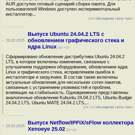
AUR доступен готовый сценарий сборки пакета. Для
пользователей Windows доступен экспериментальный
инсталлятор...
обсуждение
|
весь текст
(147)
Выпуск Ubuntu 24.04.2 LTS c
обновлением графического стека и
·
20.02.2025
ядра Linux
(114 +17)
Сформировано обновление дистрибутива Ubuntu 24.04.2
LTS, в которое включены изменения, связанные с
улучшением поддержки оборудования, обновлением ядра
Linux и графического стека, исправлением ошибок в
инсталляторе и загрузчике. В состав также включены
актуальные обновления для нескольких сотен пакетов,
связанные с устранением уязвимостей и проблем,
влияющих на стабильность. Одновременно представлены
аналогичные обновления Kubuntu 24.04.2 LTS, Ubuntu Budgie
24.04.2 LTS, Ubuntu MATE 24.04.2 LTS,...
обсуждение
|
весь текст
(114 +17)
Выпуск Netflow/IPFIX/sFlow коллектора
·
20.02.2025
Xenoeye 25.02
(13 +11)