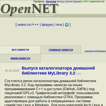
Профиль:
Аноним
(
вход
|
регистрация
)
неRU
opennet.me
[
новости
/
+++
|
форум
|
теги
|
]
все новости
главные новости
раскрыть
/
свернут
мини-новости
Выпуск каталогизатора домашней
·
20.02.2025
библиотеки MyLibrary 3.2
(147)
Состоялся релиз каталогизатора домашней библиотеки
MyLibrary 3.2. Код программы написан на языке
программирования С++ и доступен (GitHub, GitFlic) под
лицензией GPLv3. Графический интерфейс пользователя
реализован с помощью библиотеки GTK4. Программа
адаптирована для работы в операционных системах
семейства Linux и Windows. Для пользователей Arch Linux в