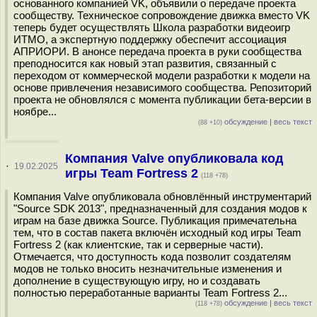
основанного компанией VK, объявили о передаче проекта
сообществу. Техническое сопровождение движка вместо VK
теперь будет осуществлять Школа разработки видеоигр
ИТМО, а экспертную поддержку обеспечит ассоциация
АПРИОРИ. В анонсе передача проекта в руки сообщества
преподносится как новый этап развития, связанный с
переходом от коммерческой модели разработки к модели на
основе привлечения независимого сообщества. Репозиторий
проекта не обновлялся с момента публикации бета-версии в
ноябре...
обсуждение
|
весь текст
(88 +10)
Компания Valve опубликовала код
·
19.02.2025
игры Team Fortress 2
(118 +78)
Компания Valve опубликовала обновлённый инструментарий
"Source SDK 2013", предназначенный для создания модов к
играм на базе движка Source. Публикация примечательна
тем, что в состав пакета включён исходный код игры Team
Fortress 2 (как клиентские, так и серверные части).
Отмечается, что доступность кода позволит создателям
модов не только вносить незначительные изменения и
дополнение в существующую игру, но и создавать
полностью переработанные варианты Team Fortress 2...
обсуждение
|
весь текст
(118 +78)