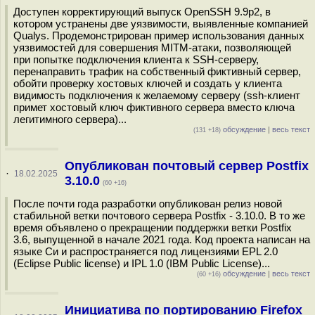
Доступен корректирующий выпуск OpenSSH 9.9p2, в
котором устранены две уязвимости, выявленные компанией
Qualys. Продемонстрирован пример использования данных
уязвимостей для совершения MITM-атаки, позволяющей
при попытке подключения клиента к SSH-серверу,
перенаправить трафик на собственный фиктивный сервер,
обойти проверку хостовых ключей и создать у клиента
видимость подключения к желаемому серверу (ssh-клиент
примет хостовый ключ фиктивного сервера вместо ключа
легитимного сервера)...
обсуждение
|
весь текст
(131 +18)
Опубликован почтовый сервер Postfix
·
18.02.2025
3.10.0
(60 +16)
После почти года разработки опубликован релиз новой
стабильной ветки почтового сервера Postfix - 3.10.0. В то же
время объявлено о прекращении поддержки ветки Postfix
3.6, выпущенной в начале 2021 года. Код проекта написан на
языке Си и распространяется под лицензиями EPL 2.0
(Eclipse Public license) и IPL 1.0 (IBM Public License)...
обсуждение
|
весь текст
(60 +16)
Инициатива по портированию Firеfox