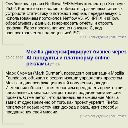
Опубликован релиз Netflow/IPFIX/sFlow коллектора Xenoeye
25.02. Коллектор позволяет собирать с различных сетевых
устройств статистику о потоках трафика, передаваемую с
использованием протоколов Netflow v5, v9, IPFIX и sFlow,
обрабатывать данные, генерировать отчёты и строить
графики. Ядро проекта написано на языке С, код
распространяется под лицензией ISC...
обсуждение
|
весь текст
(13 +11)
Mozilla диверсифицирует бизнес через
AI-продукты и платформу online-
·
20.02.2025
рекламы
(67 –12)
Марк Сурман (Mark Surman), президент организации Mozilla
Foundation, объявил о реорганизации управления проектом
Mozilla и диверсификации путей получения доходов.
Изменения объясняются желанием преодолеть препятствия,
связанные с финансовым ростом и продвижением миссии
проекта. Отмечается, что дальнейшее выживание Mozilla
зависит одновременно от того, как проект укрепит Firefox,
привлечёт новые источники дохода и расширит способы
продвижения свой миссии...
обсуждение
|
весь текст
(67 –12)