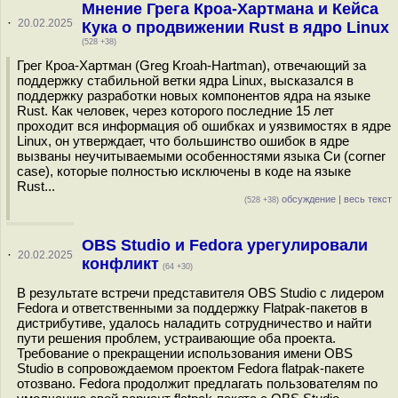
Мнение Грега Кроа-Хартмана и Кейса
·
20.02.2025
Кука о продвижении Rust в ядро Linux
(528 +38)
Грег Кроа-Хартман (Greg Kroah-Hartman), отвечающий за
поддержку стабильной ветки ядра Linux, высказался в
поддержку разработки новых компонентов ядра на языке
Rust. Как человек, через которого последние 15 лет
проходит вся информация об ошибках и уязвимостях в ядре
Linux, он утверждает, что большинство ошибок в ядре
вызваны неучитываемыми особенностями языка Си (corner
case), которые полностью исключены в коде на языке
Rust...
обсуждение
|
весь текст
(528 +38)
OBS Studio и Fedora урегулировали
·
20.02.2025
конфликт
(64 +30)
В результате встречи представителя OBS Studio с лидером
Fedora и ответственными за поддержку Flatpak-пакетов в
дистрибутиве, удалось наладить сотрудничество и найти
пути решения проблем, устраивающие оба проекта.
Требование о прекращении использования имени OBS
Studio в сопровождаемом проектом Fedora flatpak-пакете
отозвано. Fedora продолжит предлагать пользователям по