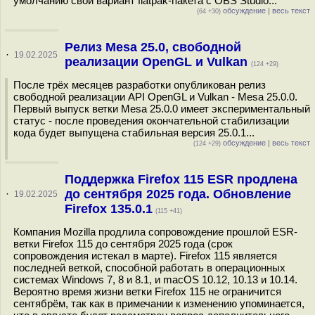
умолчанию свой вариант flatpak-пакета с OBS Studio...
обсуждение
|
весь текст
(64 +30)
Релиз Mesa 25.0, свободной
·
19.02.2025
реализации OpenGL и Vulkan
(124 +29)
После трёх месяцев разработки опубликован релиз
свободной реализации API OpenGL и Vulkan - Mesa 25.0.0.
Первый выпуск ветки Mesa 25.0.0 имеет экспериментальный
статус - после проведения окончательной стабилизации
кода будет выпущена стабильная версия 25.0.1...
обсуждение
|
весь текст
(124 +29)
Поддержка Firefox 115 ESR продлена
до сентября 2025 года. Обновление
·
19.02.2025
Firefox 135.0.1
(115 +41)
Компания Mozilla продлила сопровождение прошлой ESR-
ветки Firefox 115 до сентября 2025 года (срок
сопровождения истекал в марте). Firefox 115 является
последней веткой, способной работать в операционных
системах Windows 7, 8 и 8.1, и macOS 10.12, 10.13 и 10.14.
Вероятно время жизни ветки Firefox 115 не ограничится
сентябрём, так как в примечании к изменению упоминается,