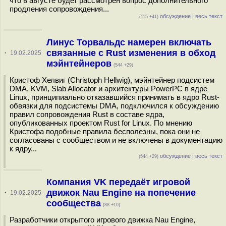
что в августе будет рассмотрен вопрос дополнительного
продления сопровождения...
обсуждение
|
весь текст
(115 +41)
Линус Торвальдс намерен включать
связанные с Rust изменения в обход
·
19.02.2025
мэйнтейнеров
(544 +29)
Кристоф Хелвиг (Christoph Hellwig), мэйнтейнер подсистем
DMA, KVM, Slab Allocator и архитектуры PowerPC в ядре
Linux, принципиально отказавшийся принимать в ядро Rust-
обвязки для подсистемы DMA, подключился к обсуждению
правил сопровождения Rust в составе ядра,
опубликованных проектом Rust for Linux. По мнению
Кристофа подобные правила бесполезны, пока они не
согласованы с сообществом и не включены в документацию
к ядру...
обсуждение
|
весь текст
(544 +29)
Компания VK передаёт игровой
движок Nau Engine на попечение
·
19.02.2025
сообщества
(88 +10)
Разработчики открытого игрового движка Nau Engine,