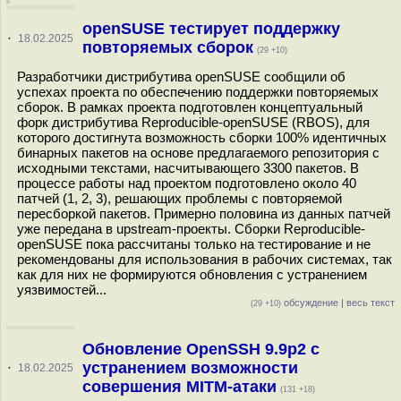
openSUSE тестирует поддержку
·
18.02.2025
повторяемых сборок
(29 +10)
Разработчики дистрибутива openSUSE сообщили об
успехах проекта по обеспечению поддержки повторяемых
сборок. В рамках проекта подготовлен концептуальный
форк дистрибутива Reproducible-openSUSE (RBOS), для
которого достигнута возможность сборки 100% идентичных
бинарных пакетов на основе предлагаемого репозитория с
исходными текстами, насчитывающего 3300 пакетов. В
процессе работы над проектом подготовлено около 40
патчей (1, 2, 3), решающих проблемы с повторяемой
пересборкой пакетов. Примерно половина из данных патчей
уже передана в upstream-проекты. Сборки Reproducible-
openSUSE пока рассчитаны только на тестирование и не
рекомендованы для использования в рабочих системах, так
как для них не формируются обновления с устранением
уязвимостей...
обсуждение
|
весь текст
(29 +10)
Обновление OpenSSH 9.9p2 с
устранением возможности
·
18.02.2025
совершения MITM-атаки
(131 +18)