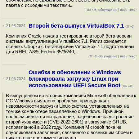
пакета с исходными текстами...
обсуждение
|
весь текст
(118 +25)
Второй бета-выпуск VirtualBox 7.1
·
21.08.2024
(27 +6)
Компания Oracle начала тестирование второй бета-версии
системы виртуализации VirtualBox 7.1. Релиз ожидается
осенью. Сборки с бета-версией VirtualBox 7.1 подготовлены
для RHEL 7/8/9, Fedora 35/36/40,...
обсуждение
|
весь текст
(27 +6)
Ошибка в обновлении к Windows
блокировала загрузку Linux при
·
21.08.2024
использовании UEFI Secure Boot
(199 –11)
В выпущенном во вторник компанией Microsoft обновлении к
ОС Windows выявлена проблема, приводящая к
невозможности загрузки Linux-систем, установленных на
том же компьютере параллельно с Windows. Причиной
проблем является исправление, нацеленное на устранение
старой уязвимости (CVE-2022-2601) в загрузчике GRUB,
исправленной в 2022 году. Компания Microsoft пока не
опубликовала заявления, связанного с возникшим сбоем и
никак его не прокомментировала...