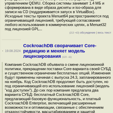
управлением QEMU. Сборка системы занимает 1.4 МБ и
сформирована в виде образа дискеты и iso-образа для
записи на CD (поддерживается запуск в VirtualBox).
Исходные тексты проекта Menuet64 распространяются под
ограничивающей лицензией, требующей согласования
любого использования в коммерческих целях, а Menuet32
под лицензией GPL...
обсуждение
|
весь текст
(213 +43)
CockroachDB сворачивает Core-
редакцию и меняет модель
·
19.08.2024
лицензирования
(123 –11)
Компания CockroachDB объявила о смене лицензионной
политики, прекращении поставки Core-варианта своей СУБД
и существенном ограничении бесплатных опций. Изменения
будут применены начиная с выпуска 24.3, запланированного
на ноябрь. Код CockroachDB продолжит быть доступен, но
под ограничивающей его использование лицензией (модель
"код доступен"). До сих пор компания предлагала два
варианта СУБД: бесплатный CockroachDB Core,
предлагающий базовую функциональность, и платный
CockroachDB Enterprise, включающий расширенные
возможности и оптимизации, связанные с обеспечением
отказоустойчивости, масштабированием и защитой