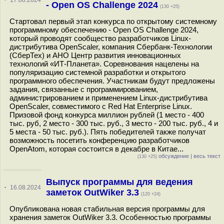
·
17.08.2024
- Open OS Challenge 2024
(130 +25)
Стартовал первый этап конкурса по открытому системному
программному обеспечению - Open OS Challenge 2024,
который проводят сообщество разработчиков Linux-
дистрибутива OpenScaler, компания Сбербанк-Технологии
(СберТех) и АНО Центр развития инновационных
технологий «ИТ-Планета». Соревнования нацелены на
популяризацию системной разработки и открытого
программного обеспечения. Участникам будут предложены
задания, связанные с программированием,
администрированием и применением Linux-дистрибутива
OpenScaler, совместимого с Red Hat Enterprise Linux.
Призовой фонд конкурса миллион рублей (1 место - 400
тыс. руб, 2 место - 300 тыс. руб., 3 место - 200 тыс. руб., 4 и
5 места - 50 тыс. руб.). Пять победителей также получат
возможность посетить конференцию разработчиков
OpenAtom, которая состоится в декабре в Китае...
обсуждение
|
весь текст
(130 +25)
Выпуск программы для ведения
·
16.08.2024
заметок OutWiker 3.3
(120 +24)
Опубликована новая стабильная версия программы для
хранения заметок OutWiker 3.3. Особенностью программы