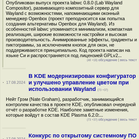
Опубликован выпуск проекта labwc 0.8.0 (Lab Wayland
Compositor), развивающего композитный сервер для
Wayland с возможностями, напоминающими оконный
менеджер Openbox (проект преподносится как попытка
создания альтернативы Openbox для Wayland). Из
особенностей labwc упоминается минимализм, компактная
реализация, широкие возможности настройки и высокая
производительность. Анимированные эффекты, градиенты и
пиктограммы, за исключением кнопок для окон, не
поддерживаются принципиально. Код проекта написан на
языке Си и распространяется под лицензией GPLv2...
обсуждение
|
весь текст
(48 +18)
В KDE модернизирован конфигуратор
и улучшено управление цветом при
·
17.08.2024
использовании Wayland
(73 +37)
Нейт Грэм (Nate Graham), разработчик, занимающийся
контролем качества в проекте KDE, опубликовал очередной
отчёт о разработке KDE. Наиболее заметные изменения,
которые войдут в состав KDE Plasma 6.2.0:...
обсуждение
|
весь текст
(73 +37)
Конкурс по открытому системному ПО