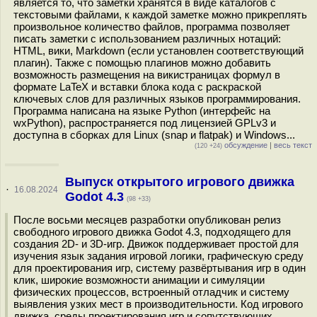
является то, что заметки хранятся в виде каталогов с
текстовыми файлами, к каждой заметке можно прикреплять
произвольное количество файлов, программа позволяет
писать заметки с использованием различных нотаций:
HTML, вики, Markdown (если установлен соответствующий
плагин). Также с помощью плагинов можно добавить
возможность размещения на викистраницах формул в
формате LaTeX и вставки блока кода с раскраской
ключевых слов для различных языков программирования.
Программа написана на языке Python (интерфейс на
wxPython), распространяется под лицензией GPLv3 и
доступна в сборках для Linux (snap и flatpak) и Windows...
обсуждение
|
весь текст
(120 +24)
Выпуск открытого игрового движка
·
16.08.2024
Godot 4.3
(98 +33)
После восьми месяцев разработки опубликован релиз
свободного игрового движка Godot 4.3, подходящего для
создания 2D- и 3D-игр. Движок поддерживает простой для
изучения язык задания игровой логики, графическую среду
для проектирования игр, систему развёртывания игр в один
клик, широкие возможности анимации и симуляции
физических процессов, встроенный отладчик и систему
выявления узких мест в производительности. Код игрового
движка, среды проектирования игр и сопутствующих