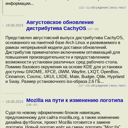
информации...
обсуждение
|
весь текст
(123 –11)
Августовское обновление
·
19.08.2024
дистрибутива CachyOS
(127 +18)
Представлен августовский выпуск дистрибутива CachyOS,
основанного на пакетной базе Arch Linux и развиваемого в
рамках непрерывной модели доставки обновлений.
Дистрибутив примечателен включением оптимизаций для
повышения производительности и предоставлением
возможности установки различных сред рабочего стола.
Помимо базового окружения на основе KDE для установки
доступны GNOME, XFCE, i3WM, Wayfire, LXQT, OpenBox,
Cinnamon, Cosmic, UKUI, LXDE, Mate, Budgie, Qtile, Hyprland
и Sway. Размер установочного iso-образа 2.6 ГБ...
обсуждение
|
весь текст
(127 +18)
Mozilla на пути к изменению логотипа
·
18.08.2024
(148 –67)
Судя по новому оформлению блоков навигации,
предложенному для сайта mozilla.org, а также изменению
дизайна футболок, проект Mozilla готовится к замене
логотипа. Новый логотип идёт на смену логотипу "Moz://a",