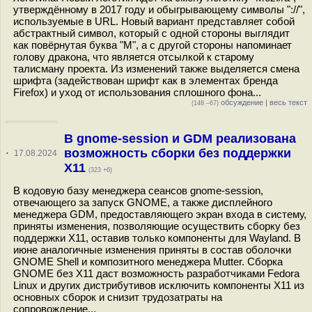
утверждённому в 2017 году и обыгрывающему символы "://",
используемые в URL. Новый вариант представляет собой
абстрактный символ, который с одной стороны выглядит
как повёрнутая буква "M", а с другой стороны напоминает
голову дракона, что является отсылкой к старому
талисману проекта. Из изменений также выделяется смена
шрифта (задействован шрифт как в элементах бренда
Firefox) и уход от использования сплошного фона...
обсуждение
|
весь текст
(148 –67)
В gnome-session и GDM реализована
возможность сборки без поддержки
·
17.08.2024
X11
(323 +6)
В кодовую базу менеджера сеансов gnome-session,
отвечающего за запуск GNOME, а также дисплейного
менеджера GDM, предоставляющего экран входа в систему,
приняты изменения, позволяющие осуществить сборку без
поддержки X11, оставив только компоненты для Wayland. В
июне аналогичные изменения приняты в состав оболочки
GNOME Shell и композитного менеджера Mutter. Сборка
GNOME без X11 даст возможность разработчиками Fedora
Linux и других дистрибутивов исключить компоненты X11 из
основных сборок и снизит трудозатраты на
сопровождение...