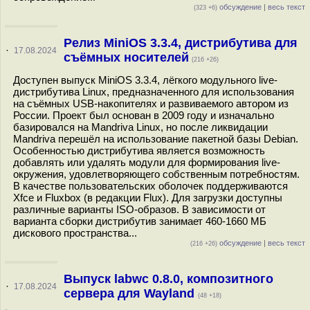
обсуждение
|
весь текст
(323 +6)
Релиз MiniOS 3.3.4, дистрибутива для
·
17.08.2024
съёмных носителей
(216 +26)
Доступен выпуск MiniOS 3.3.4, лёгкого модульного live-
дистрибутива Linux, предназначенного для использования
на съёмных USB-накопителях и развиваемого автором из
России. Проект был основан в 2009 году и изначально
базировался на Mandriva Linux, но после ликвидации
Mandriva перешёл на использование пакетной базы Debian.
Особенностью дистрибутива является возможность
добавлять или удалять модули для формирования live-
окружения, удовлетворяющего собственным потребностям.
В качестве пользовательских оболочек поддерживаются
Xfce и Fluxbox (в редакции Flux). Для загрузки доступны
различные варианты ISO-образов. В зависимости от
варианта сборки дистрибутив занимает 460-1660 МБ
дискового пространства...
обсуждение
|
весь текст
(216 +26)
Выпуск labwc 0.8.0, композитного
·
17.08.2024
сервера для Wayland
(48 +18)