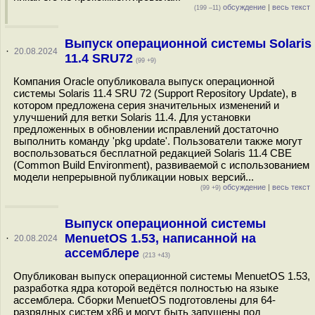
обсуждение
|
весь текст
(199 –11)
Выпуск операционной системы Solaris
·
20.08.2024
11.4 SRU72
(99 +9)
Компания Oracle опубликовала выпуск операционной
системы Solaris 11.4 SRU 72 (Support Repository Update), в
котором предложена серия значительных изменений и
улучшений для ветки Solaris 11.4. Для установки
предложенных в обновлении исправлений достаточно
выполнить команду 'pkg update'. Пользователи также могут
воспользоваться бесплатной редакцией Solaris 11.4 CBE
(Common Build Environment), развиваемой с использованием
модели непрерывной публикации новых версий...
обсуждение
|
весь текст
(99 +9)
Выпуск операционной системы
MenuetOS 1.53, написанной на
·
20.08.2024
ассемблере
(213 +43)
Опубликован выпуск операционной системы MenuetOS 1.53,
разработка ядра которой ведётся полностью на языке
ассемблера. Сборки MenuetOS подготовлены для 64-
разрядных систем x86 и могут быть запущены под