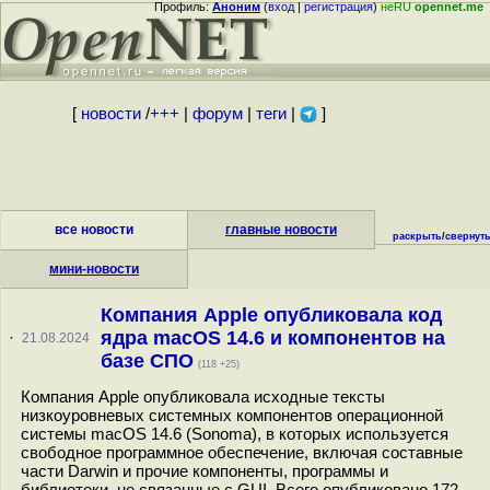
Профиль:
Аноним
(
вход
|
регистрация
)
неRU
opennet.me
[
новости
/
+++
|
форум
|
теги
|
]
все новости
главные новости
раскрыть
/
свернут
мини-новости
Компания Apple опубликовала код
ядра macOS 14.6 и компонентов на
·
21.08.2024
базе СПО
(118 +25)
Компания Apple опубликовала исходные тексты
низкоуровневых системных компонентов операционной
системы macOS 14.6 (Sonoma), в которых используется
свободное программное обеспечение, включая составные
части Darwin и прочие компоненты, программы и
библиотеки, не связанные с GUI. Всего опубликовано 172