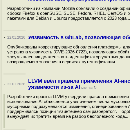
Разработчики из компании Mozilla объявили о создании офи
сборки Firefox в openSUSE, SUSE, Fedora, RHEL, CentOS и
пакетами для Debian и Ubuntu предоставляется с 2023 года...
Уязвимость в GitLab, позволяющая о
·
22.01.2026
Опубликованы корректирующие обновления платформы для орга
устранена уязвимость (CVE-2026-0723), позволяющая обойт
злоумышленник должен знать идентификатор учётных данны
возвращаемого значения в сервисах аутентификации...
LLVM ввёл правила применения AI-инст
·
22.01.2026
уязвимости из-за AI
↻
(230 +44)
Разработчики проекта LLVM утвердили правила применения 
использования AI объясняется увеличением числа мусорны
мусорными подразумеваются изменения, сгенерированные AI-
придерживаясь позиции "мэйнтейнер сам разберётся". Подо
вынуждает их тратить время на разбор бесполезного кода...