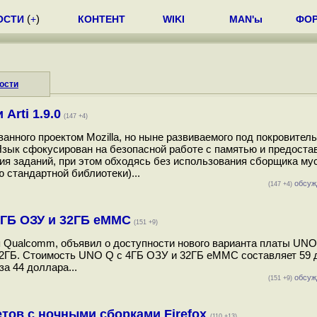
ОСТИ
(
+
)
КОНТЕНТ
WIKI
MAN'ы
ФО
ости
Arti 1.9.0
(147 +4)
анного проектом Mozilla, но ныне развиваемого под покровител
Язык сфокусирован на безопасной работе с памятью и предоста
я заданий, при этом обходясь без использования сборщика мус
 стандартной библиотеки)...
обсуж
(147 +4)
4ГБ ОЗУ и 32ГБ eMMC
(151 +9)
я Qualcomm, объявил о доступности нового варианта платы UNO
2ГБ. Стоимость UNO Q с 4ГБ ОЗУ и 32ГБ eMMC составляет 59 
а 44 доллара...
обсуж
(151 +9)
етов с ночными сборками Firefox
(110 +13)