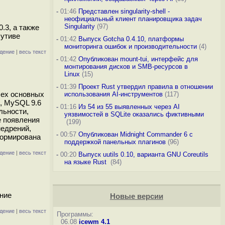
-
01:46
Представлен singularity-shell -
неофициальный клиент планировщика задач
Singularity
(97)
.3, а также
бутиве
-
01:42
Выпуск Gotcha 0.4.10, платформы
мониторинга ошибок и производительности
(4)
дение
|
весь текст
-
01:42
Опубликован mount-tui, интерфейс для
монтирования дисков и SMB-ресурсов в
Linux
(15)
-
01:39
Проект Rust утвердил правила в отношении
сех основных
использования AI-инструментов
(117)
, MySQL 9.6
-
01:16
Из 54 из 55 выявленных через AI
льности,
уязвимостей в SQLite оказались фиктивными
е появления
(199)
недрений,
-
00:57
Опубликован Midnight Commander 6 c
формирована
поддержкой панельных плагинов
(96)
дение
|
весь текст
-
00:20
Выпуск uutils 0.10, варианта GNU Coreutils
на языке Rust
(84)
ение
Новые версии
дение
|
весь текст
Программы:
06.08
icewm 4.1