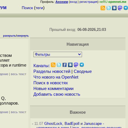
Профиль:
Аноним
(
вход
|
регистрация
)
неRU
opennet.me
РУМ
Поиск
(
теги
)
Прошлый вход:
06-08-2026,21:03
раскрыть
/
свернуть
Навигация
ьством
вляет
ора и runtime
Каналы:
Разделы новостей
|
Сводные
дение
|
весь текст
Что нового на OpenNet
Поиск в новостях
Новые комментарии
Добавить свою новость
 Q,
долларов.
Важное
дение
|
весь текст
-
11.07
GhostLock, BadEpoll и Januscape -
уязвимости в ядре Linux, позволяющие получить