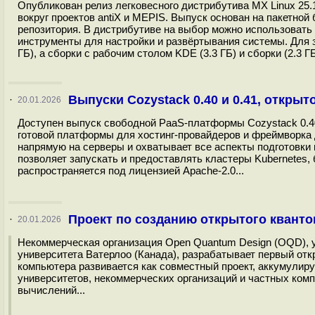
Опубликован релиз легковесного дистрибутива MX Linux 25.
вокруг проектов antiX и MEPIS. Выпуск основан на пакетной 
репозитория. В дистрибутиве на выбор можно использовать
инструменты для настройки и развёртывания системы. Для з
ГБ), а сборки с рабочим столом KDE (3.3 ГБ) и сборки (2.3 Г
Выпуски Cozystack 0.40 и 0.41, откры
·
20.01.2026
Доступен выпуск свободной PaaS-платформы Cozystack 0.40
готовой платформы для хостинг-провайдеров и фреймворка
напрямую на серверы и охватывает все аспекты подготовки
позволяет запускать и предоставлять кластеры Kubernetes
распространяется под лицензией Apache-2.0...
Проект по созданию открытого квант
·
20.01.2026
Некоммерческая организация Open Quantum Design (OQD), 
университета Ватерлоо (Канада), разрабатывает первый отк
компьютера развивается как совместный проект, аккумулир
университетов, некоммерческих организаций и частных ком
вычислений...