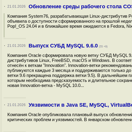
Обновление среды рабочего стола COS
·
21.01.2026
Компания System76, разрабатывающая Linux-дистрибутив Po
объявила о доступности сформированного на прошлой недел
Pop!_OS 24.04 и в ближайшее время ожидаются в Fedora, Nix
Выпуск СУБД MySQL 9.6.0
·
21.01.2026
(55 +9)
Компания Oracle сформировала новую ветку СУБД MySQL 9.6
дистрибутивов Linux, FreeBSD, macOS и Windows. В соотве
отнесён к веткам "Innovation". Innovation-ветки рекомендов
публикуются каждые 3 месяца и поддерживаются только до 
ветки 9.6 прекращена поддержка ветки 9.5). В дальнейшем 
которым необходима предсказуемость и длительное сохран
новая Innovation-ветка - MySQL 10.0...
Уязвимости в Java SE, MySQL, VirtualB
·
21.01.2026
Компания Oracle опубликовала плановый выпуск обновлений с
критических проблем и уязвимостей. В январском обновлени