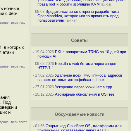
права root и обойти изоляцию KVM
(82 +34)
ть ночные
-
08.07
Вредительство со стороны разработчика
й с deb-
OpenMandriva, которое могло причинить вред
пользователям
(107 +34)
дение
|
весь текст
Советы
4, в которых
я атаки
-
19.04.2026
PKI с аппаратным TRNG за 10 дней при
помощи AI
-
09.03.2026
Борьба с web-ботами через запрет
дение
|
весь текст
HTTP/1.1
-
27.02.2026
Удаление всех IPv6 link-local адресов
на всех сетевых интерфейсах в Linux
-
27.01.2026
Ускорение пересборки llama.cpp
-
25.12.2025
Атомарные обновления в OSTree
вания
. Под
оверки и
щих и
Обсуждаемые новости
дение
|
весь текст
-
01:55
Открыт код Cloudflare OS, платформы для
приложений, создаваемых через AI
(30)