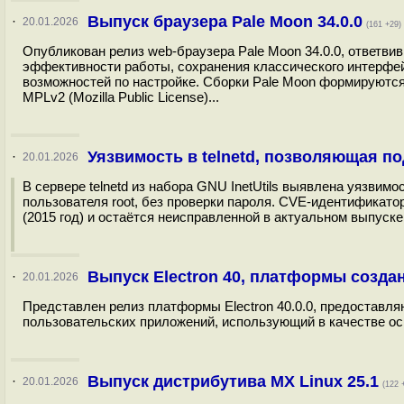
Выпуск браузера Pale Moon 34.0.0
·
20.01.2026
(161 +29)
Опубликован релиз web-браузера Pale Moon 34.0.0, ответвив
эффективности работы, сохранения классического интерфе
возможностей по настройке. Сборки Pale Moon формируются 
MPLv2 (Mozilla Public License)...
Уязвимость в telnetd, позволяющая п
·
20.01.2026
В сервере telnetd из набора GNU InetUtils выявлена уязви
пользователя root, без проверки пароля. CVE-идентификатор 
(2015 год) и остаётся неисправленной в актуальном выпуске 
Выпуск Electron 40, платформы созда
·
20.01.2026
Представлен релиз платформы Electron 40.0.0, предостав
пользовательских приложений, использующий в качестве осн
Выпуск дистрибутива MX Linux 25.1
·
20.01.2026
(122 