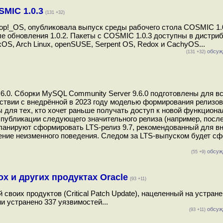
MIC 1.0.3
(131 +32)
p!_OS, опубликовала выпуск среды рабочего стола COSMIC 1.0
е обновления 1.0.2. Пакеты с COSMIC 1.0.3 доступны в дистри
OS, Arch Linux, openSUSE, Serpent OS, Redox и CachyOS...
обсуж
(131 +32)
.0. Сборки MySQL Community Server 9.6.0 подготовлены для в
тствии с внедрённой в 2023 году моделью формирования релизов
аны для тех, кто хочет раньше получать доступ к новой функциона
публикации следующего значительного релиза (например, посл
планируют сформировать LTS-релиз 9.7, рекомендованный для в
ение неизменного поведения. Следом за LTS-выпуском будет с
обсуж
(55 +9)
ox и других продуктах Oracle
(93 +11)
воих продуктов (Critical Patch Update), нацеленный на устран
и устранено 337 уязвимостей...
обсуж
(93 +11)