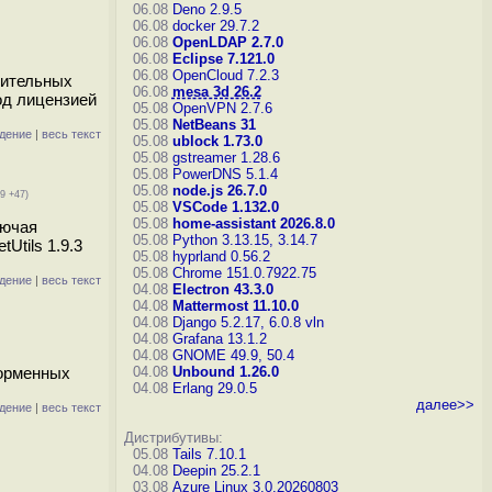
06.08
Deno 2.9.5
06.08
docker 29.7.2
06.08
OpenLDAP 2.7.0
06.08
Eclipse 7.121.0
06.08
OpenCloud 7.2.3
нительных
06.08
mesa 3d 26.2
од лицензией
05.08
OpenVPN 2.7.6
05.08
NetBeans 31
дение
|
весь текст
05.08
ublock 1.73.0
05.08
gstreamer 1.28.6
05.08
PowerDNS 5.1.4
05.08
node.js 26.7.0
9 +47)
05.08
VSCode 1.132.0
05.08
home-assistant 2026.8.0
лючая
05.08
Python 3.13.15, 3.14.7
Utils 1.9.3
05.08
hyprland 0.56.2
05.08
Chrome 151.0.7922.75
дение
|
весь текст
04.08
Electron 43.3.0
04.08
Mattermost 11.10.0
04.08
Django 5.2.17, 6.0.8
vln
04.08
Grafana 13.1.2
04.08
GNOME 49.9, 50.4
форменных
04.08
Unbound 1.26.0
04.08
Erlang 29.0.5
далее>>
дение
|
весь текст
Дистрибутивы:
05.08
Tails 7.10.1
04.08
Deepin 25.2.1
03.08
Azure Linux 3.0.20260803