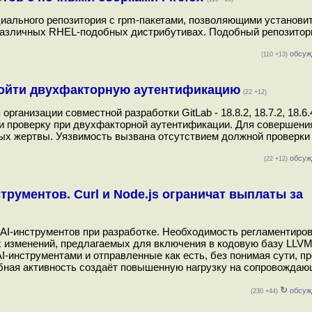
циального репозитория с rpm-пакетами, позволяющими установи
 различных RHEL-подобных дистрибутивах. Подобный репозитори
обсуж
(110 +13)
бойти двухфакторную аутентификацию
(22 +12)
низации совместной разработки GitLab - 18.8.2, 18.7.2, 18.6.
и проверку при двухфакторной аутентификации. Для совершени
х жертвы. Уязвимость вызвана отсутствием должной проверки
обсуж
(22 +12)
рументов. Curl и Node.js ограничат выплаты за
AI-инструментов при разработке. Необходимость регламентиро
х изменений, предлагаемых для включения в кодовую базу LLVM
инструментами и отправленные как есть, без понимая сути, пр
бная активность создаёт повышенную нагрузку на сопровождаю
↻
обсуж
(230 +44)