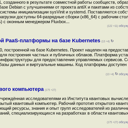
1, созданного в результате совместной работы сообществ, обр
базе Debian с улучшениями от проекта antiX и пакетами из собст
 системы инициализации sysVinit и systemd. Поставляются соб
агрузки доступны 64-разрядные сборки (x86_64) с рабочим стол
Б) с оконным менеджером Fluxbox...
обсуж
(122 +11)
той PaaS-платформы на базе Kubernetes
↻
(13 +4)
, построенной на базе Kubernetes. Проект нацелен на предоста
 для построения частных и публичных облаков. Платформа уст
 инфраструктуры для предоставления управляемых сервисов. C
, базы данных и виртуальные машины. Код платформы доступен 
↻
обсуж
(13 +4)
ового компьютера
(175 +27)
учреждённая исследователями из Института квантовых вычисл
рытый квантовый компьютер. Рабочий прототип открытого квант
ующий ресурсы, знания и опыт групп исследователей из различн
паний, специализирующихся на разработках в области квантовы
обсуж
(175 +27)