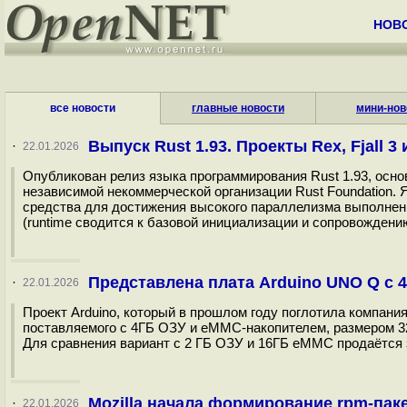
НОВ
все новости
главные новости
мини-нов
Выпуск Rust 1.93. Проекты Rex, Fjall 3 и 
·
22.01.2026
Опубликован релиз языка программирования Rust 1.93, основ
независимой некоммерческой организации Rust Foundation. 
средства для достижения высокого параллелизма выполнени
(runtime сводится к базовой инициализации и сопровождению
Представлена плата Arduino UNO Q с 
·
22.01.2026
Проект Arduino, который в прошлом году поглотила компани
поставляемого с 4ГБ ОЗУ и eMMC-накопителем, размером 3
Для сравнения вариант с 2 ГБ ОЗУ и 16ГБ eMMC продаётся з
Mozilla начала формирование rpm-пак
·
22.01.2026