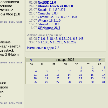
азовавшихся
01.08
NetBSD 11.0
венного
24.07
Ubuntu Touch 24.04 2.0
ственные
23.07
Solaris 11.4 SRU94
21.07
Omarchy 3.8.4
ом Xfce (2.8
19.07
Chrome OS 150.0.7871.150
17.07
Whonix 18.2.1.9
дение
|
весь текст
16.07
SteamOS 3.8.15
16.07
OPNsense 26.7
Актуальные ядра Linux:
03.08
7.1.6
,
6.18.42
,
6.12.101
,
6.6.148
вление
30.07
6.1.180
,
5.15.213
,
5.10.262
анавливается
Изменения в ядре 7.2
ozystack
на GitHub и
<
январь 2026
>
дение
|
весь текст
вс
пн
вт
ср
чт
пт
сб
1
2
3
4
5
6
7
8
9
10
11
12
13
14
15
16
17
18
19
20
21
22
23
24
25
26
27
28
29
30
31
ений
ового
ых
х
дение
|
весь текст