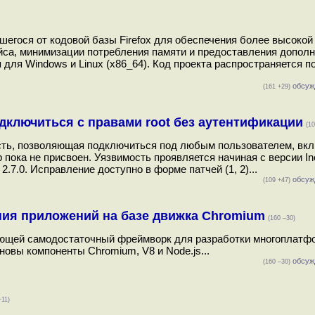
шегося от кодовой базы Firefox для обеспечения более высокой
йса, минимизации потребления памяти и предоставления допол
для Windows и Linux (x86_64). Код проекта распространяется п
обсуж
(161 +29)
одключиться с правами root без аутентификации
(10
мость, позволяющая подключиться под любым пользователем, вк
пока не присвоен. Уязвимость проявляется начиная с версии Inet
2.7.0. Исправление доступно в форме патчей (1, 2)...
обсуж
(109 +47)
ния приложений на базе движка Chromium
(160 –30)
ляющей самодостаточный фреймворк для разработки многоплат
овы компоненты Chromium, V8 и Node.js...
обсуж
(160 –30)
+11)