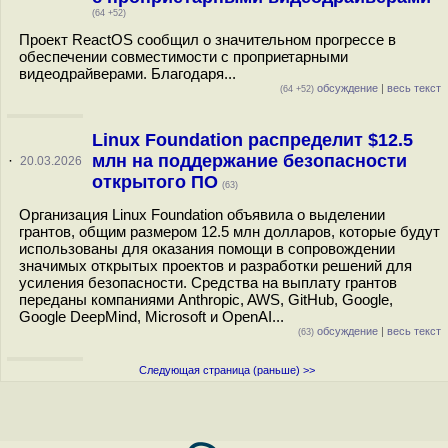
(64 +52)
Проект ReactOS сообщил о значительном прогрессе в
обеспечении совместимости с проприетарными
видеодрайверами. Благодаря...
обсуждение
|
весь текст
(64 +52)
Linux Foundation распределит $12.5
млн на поддержание безопасности
·
20.03.2026
открытого ПО
(63)
Организация Linux Foundation объявила о выделении
грантов, общим размером 12.5 млн долларов, которые будут
использованы для оказания помощи в сопровождении
значимых открытых проектов и разработки решений для
усиления безопасности. Средства на выплату грантов
переданы компаниями Anthropic, AWS, GitHub, Google,
Google DeepMind, Microsoft и OpenAI...
обсуждение
|
весь текст
(63)
Следующая страница (раньше) >>