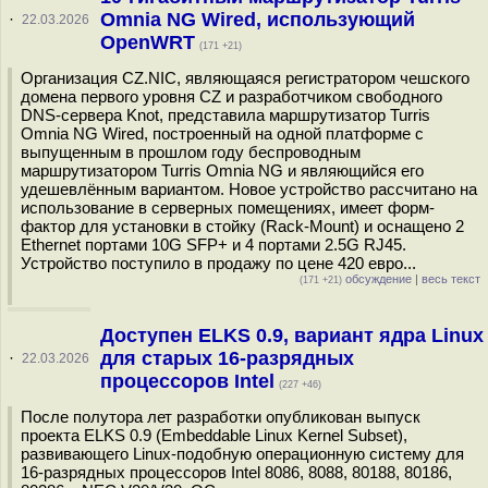
Omnia NG Wired, использующий
·
22.03.2026
OpenWRT
(171 +21)
Организация CZ.NIC, являющаяся регистратором чешского
домена первого уровня CZ и разработчиком свободного
DNS-сервера Knot, представила маршрутизатор Turris
Omnia NG Wired, построенный на одной платформе с
выпущенным в прошлом году беспроводным
маршрутизатором Turris Omnia NG и являющийся его
удешевлённым вариантом. Новое устройство рассчитано на
использование в серверных помещениях, имеет форм-
фактор для установки в стойку (Rack-Mount) и оснащено 2
Ethernet портами 10G SFP+ и 4 портами 2.5G RJ45.
Устройство поступило в продажу по цене 420 евро...
обсуждение
|
весь текст
(171 +21)
Доступен ELKS 0.9, вариант ядра Linux
для старых 16-разрядных
·
22.03.2026
процессоров Intel
(227 +46)
После полутора лет разработки опубликован выпуск
проекта ELKS 0.9 (Embeddable Linux Kernel Subset),
развивающего Linux-подобную операционную систему для
16-разрядных процессоров Intel 8086, 8088, 80188, 80186,