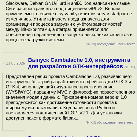
Slackware, Debian GNU/Hurd и antiX. Код написан на языке
Си и распространяется под лицензией GPLv2. Версии
применяемых в связке с sysvinit утилит insserv и startpar не
изменились. Утилита insserv предназначена для
организации процесса загрузки с учётом зависимостей
между init-скриптами, а startpar применяется для
обеспечения параллельного запуска нескольких скриптов в
процессе загрузки системы...
обсуждение
|
весь текст
(39 +32)
Выпуск Cambalache 1.0, инструмента
·
21.03.2026
для разработки GTK-интерфейсов
(34 +15)
Представлен релиз проекта Cambalache 1.0, развивающего
инструмент быстрой разработки интерфейсов для GTK 3 и
GTK 4, использующий визуальное проектирование
(WYSIWYG), парадигму MVC и философию первостепенного
значения модели данных. Присвоение номера версии 1.0
преподносится как достижение готовности проекта к
широкому использованию. Код написан на Python и
поставляется под лицензией LGPLv2.1. Для установки
доступен пакет в формате flatpak...
обсуждение
|
весь текст
(34 +15)