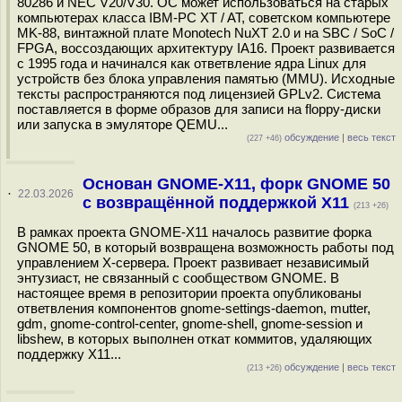
80286 и NEC V20/V30. ОС может использоваться на старых
компьютерах класса IBM-PC XT / AT, советском компьютере
MK-88, винтажной плате Monotech NuXT 2.0 и на SBC / SoC /
FPGA, воссоздающих архитектуру IA16. Проект развивается
с 1995 года и начинался как ответвление ядра Linux для
устройств без блока управления памятью (MMU). Исходные
тексты распространяются под лицензией GPLv2. Система
поставляется в форме образов для записи на floppy-диски
или запуска в эмуляторе QEMU...
обсуждение
|
весь текст
(227 +46)
Основан GNOME-X11, форк GNOME 50
·
22.03.2026
с возвращённой поддержкой X11
(213 +26)
В рамках проекта GNOME-X11 началось развитие форка
GNOME 50, в который возвращена возможность работы под
управлением X-сервера. Проект развивает независимый
энтузиаст, не связанный с сообществом GNOME. В
настоящее время в репозитории проекта опубликованы
ответвления компонентов gnome-settings-daemon, mutter,
gdm, gnome-control-center, gnome-shell, gnome-session и
libshew, в которых выполнен откат коммитов, удаляющих
поддержку X11...
обсуждение
|
весь текст
(213 +26)