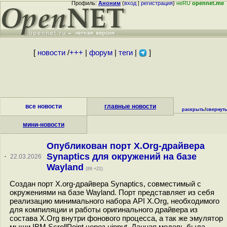
Профиль:
Аноним
(
вход
|
регистрация
)
неRU
opennet.me
[
новости
/
+++
|
форум
|
теги
|
]
все новости
главные новости
раскрыть
/
свернут
мини-новости
Опубликован порт X.Org-драйвера
Synaptics для окружений на базе
·
22.03.2026
Wayland
(89 +21)
Создан порт X.org-драйвера Synaptics, совместимый с
окружениями на базе Wayland. Порт представляет из себя
реализацию минимального набора API X.Org, необходимого
для компиляции и работы оригинального драйвера из
состава X.Org внутри фонового процесса, а так же эмулятор
мыши IBM ScrollPoint через uinput. Данная модель была