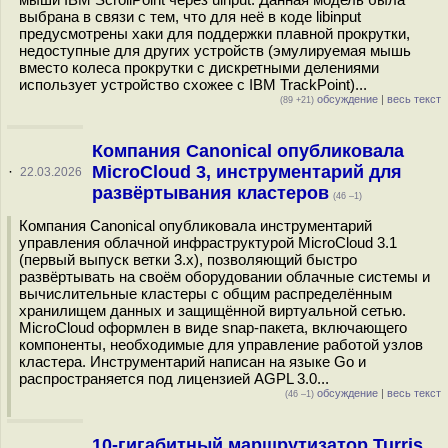
выбрана в связи с тем, что для неё в коде libinput
предусмотрены хаки для поддержки плавной прокрутки,
недоступные для других устройств (эмулируемая мышь
вместо колеса прокрутки с дискретными делениями
использует устройство схожее с IBM TrackPoint)...
обсуждение
|
весь текст
(89 +21)
Компания Canonical опубликовала
MicroCloud 3, инструментарий для
·
22.03.2026
развёртывания кластеров
(46 –1)
Компания Canonical опубликовала инструментарий
управления облачной инфраструктурой MicroCloud 3.1
(первый выпуск ветки 3.x), позволяющий быстро
развёртывать на своём оборудовании облачные системы и
вычислительные кластеры с общим распределённым
хранилищем данных и защищённой виртуальной сетью.
MicroCloud оформлен в виде snap-пакета, включающего
компоненты, необходимые для управление работой узлов
кластера. Инструментарий написан на языке Go и
распространяется под лицензией AGPL 3.0...
обсуждение
|
весь текст
(46 –1)
10-гигабитный маршрутизатор Turris