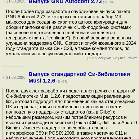
Выпуск GNU Autoconf 2.73
·
21.03.2026
(35 +18)
После более года разработки опубликован выпуск пакета
GNU Autoconf 2.73, в котором поставляется набор M4-
макросов для создания скриптов автоконфигурации для
сборки приложений в различных Unix-подобных системах
(на основе подготовленного шаблона выполняется
генерация скрипта "configure"). В новой версии в основном
улучшена поддержка GNU Gettext и опубликованного в 2024
году стандарта языка Си - C23, а также компиляторов, по
умолчанию использующих данный стандарт...
обсуждение
|
весь текст
(35 +18)
Выпуск стандартной Си-библиотеки
·
21.03.2026
Musl 1.2.6
(31 +27)
После двух лет разработки представлен релиз стандартной
Си-библиотеки Musl 1.2.6, предоставляющей реализацию
libc, которая подходит для применения как на стационарных
ПК и серверах, так и на мобильных системах, сочетая
полноценную поддержку стандартов (как в Glibc) с
небольшим размером, низким потреблением ресурсов и
высокой производительностью (как в uClibc, dietlibc и Android
Bionic). Имеется поддержка всех обязательных
интерфейсов C99 и POSIX 2008, а также частично C11 и
набор расширений для многопоточного программирования