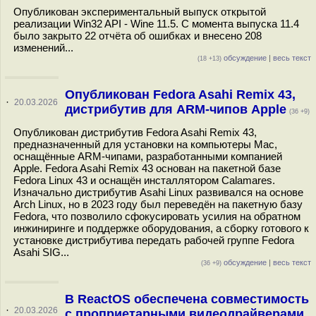
Опубликован экспериментальный выпуск открытой
реализации Win32 API - Wine 11.5. С момента выпуска 11.4
было закрыто 22 отчёта об ошибках и внесено 208
изменений...
обсуждение
|
весь текст
(18 +13)
Опубликован Fedora Asahi Remix 43,
·
20.03.2026
дистрибутив для ARM-чипов Apple
(36 +9)
Опубликован дистрибутив Fedora Asahi Remix 43,
предназначенный для установки на компьютеры Mac,
оснащённые ARM-чипами, разработанными компанией
Apple. Fedora Asahi Remix 43 основан на пакетной базе
Fedora Linux 43 и оснащён инсталлятором Calamares.
Изначально дистрибутив Asahi Linux развивался на основе
Arch Linux, но в 2023 году был переведён на пакетную базу
Fedora, что позволило сфокусировать усилия на обратном
инжиниринге и поддержке оборудования, а сборку готового к
установке дистрибутива передать рабочей группе Fedora
Asahi SIG...
обсуждение
|
весь текст
(36 +9)
В ReactOS обеспечена совместимость
·
20.03.2026
с проприетарными видеодрайверами