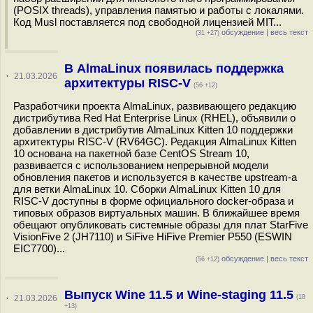
(POSIX threads), управления памятью и работы с локалями.
Код Musl поставляется под свободной лицензией MIT...
обсуждение
|
весь текст
(31 +27)
В AlmaLinux появилась поддержка
·
21.03.2026
архитектуры RISC-V
(56 +12)
Разработчики проекта AlmaLinux, развивающего редакцию
дистрибутива Red Hat Enterprise Linux (RHEL), объявили о
добавлении в дистрибутив AlmaLinux Kitten 10 поддержки
архитектуры RISC-V (RV64GC). Редакция AlmaLinux Kitten
10 основана на пакетной базе CentOS Stream 10,
развивается с использованием непрерывной модели
обновления пакетов и используется в качестве upstream-а
для ветки AlmaLinux 10. Cборки AlmaLinux Kitten 10 для
RISC-V доступны в форме официального docker-образа и
типовых образов виртуальных машин. В ближайшее время
обещают опубликовать системные образы для плат StarFive
VisionFive 2 (JH7110) и SiFive HiFive Premier P550 (ESWIN
EIC7700)...
обсуждение
|
весь текст
(56 +12)
Выпуск Wine 11.5 и Wine-staging 11.5
·
21.03.2026
(18
+13)