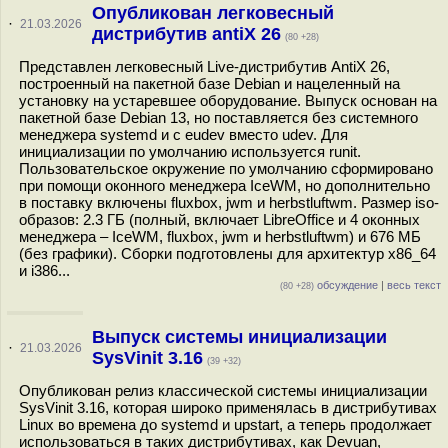
Опубликован легковесный
·
21.03.2026
дистрибутив antiX 26
(80 +28)
Представлен легковесный Live-дистрибутив AntiX 26,
построенный на пакетной базе Debian и нацеленный на
установку на устаревшее оборудование. Выпуск основан на
пакетной базе Debian 13, но поставляется без системного
менеджера systemd и с eudev вместо udev. Для
инициализации по умолчанию используется runit.
Пользовательское окружение по умолчанию сформировано
при помощи оконного менеджера IceWM, но дополнительно
в поставку включены fluxbox, jwm и herbstluftwm. Размер iso-
образов: 2.3 ГБ (полный, включает LibreOffice и 4 оконных
менеджера – IceWM, fluxbox, jwm и herbstluftwm) и 676 МБ
(без графики). Сборки подготовлены для архитектур x86_64
и i386...
обсуждение
|
весь текст
(80 +28)
Выпуск системы инициализации
·
21.03.2026
SysVinit 3.16
(39 +32)
Опубликован релиз классической системы инициализации
SysVinit 3.16, которая широко применялась в дистрибутивах
Linux во времена до systemd и upstart, а теперь продолжает
использоваться в таких дистрибутивах, как Devuan,