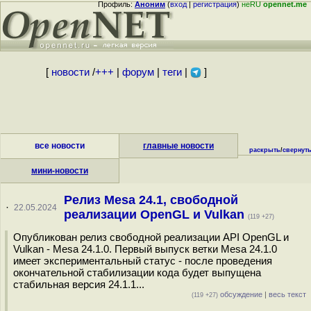
Профиль:
Аноним
(
вход
|
регистрация
)
неRU
opennet.me
[
новости
/
+++
|
форум
|
теги
|
]
все новости
главные новости
раскрыть
/
свернут
мини-новости
Релиз Mesa 24.1, свободной
·
22.05.2024
реализации OpenGL и Vulkan
(119 +27)
Опубликован релиз свободной реализации API OpenGL и
Vulkan - Mesa 24.1.0. Первый выпуск ветки Mesa 24.1.0
имеет экспериментальный статус - после проведения
окончательной стабилизации кода будет выпущена
стабильная версия 24.1.1...
обсуждение
|
весь текст
(119 +27)