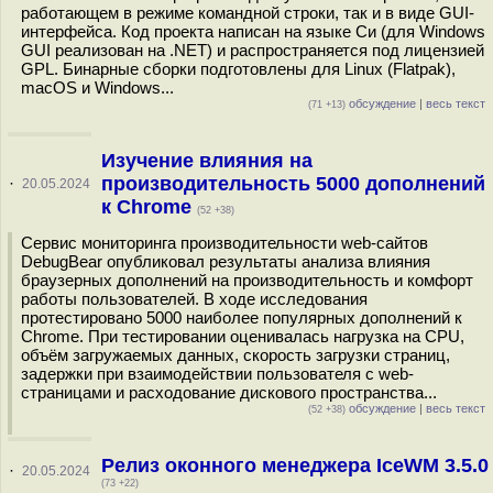
работающем в режиме командной строки, так и в виде GUI-
интерфейса. Код проекта написан на языке Си (для Windows
GUI реализован на .NET) и распространяется под лицензией
GPL. Бинарные сборки подготовлены для Linux (Flatpak),
macOS и Windows...
обсуждение
|
весь текст
(71 +13)
Изучение влияния на
производительность 5000 дополнений
·
20.05.2024
к Chrome
(52 +38)
Сервис мониторинга производительности web-сайтов
DebugBear опубликовал результаты анализа влияния
браузерных дополнений на производительность и комфорт
работы пользователей. В ходе исследования
протестировано 5000 наиболее популярных дополнений к
Chrome. При тестировании оценивалась нагрузка на CPU,
объём загружаемых данных, скорость загрузки страниц,
задержки при взаимодействии пользователя с web-
страницами и расходование дискового пространства...
обсуждение
|
весь текст
(52 +38)
Релиз оконного менеджера IceWM 3.5.0
·
20.05.2024
(73 +22)