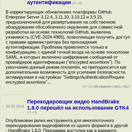
аутентификации
(23 +13)
В корректирующих обновлениях платформы GitHub
Enterprise Server 3.12.4, 3.11.10, 3.10.12 и 3.9.15,
предназначенной для развёртывания на собственном
оборудовании обособленного окружения для совместной
разработки на основе технологий GitHub, выявлена
уязвимость (CVE-2024-4985), позволяющая получить доступ
с правами администратора без прохождения
аутентификации. Проблема проявляется только в
конфигурациях с единой точкой входа на основе технологии
SAML, в которых включено шифрование сообщений от
провайдеров идентификации ("encrypted assertions"). По
умолчанию данный режим отключён, но преподносится как
дополнительная возможность для усиления безопасности,
активируемая в настройках "Settings/Authentication/Require
encrypted assertions"...
обсуждение
|
весь текст
(23 +13)
Перекодировщик видео HandBrake
·
20.05.2024
1.8.0 перешёл на использование GTK4
(71 +13)
Опубликован релиз инструмента для многопоточного
перекодирования видеофайлов из одного формата в другой
- HandBrake 1.8.0. Программа доступна как в варианте,