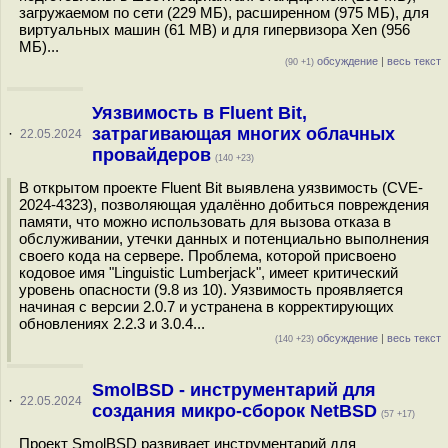
загружаемом по сети (229 МБ), расширенном (975 МБ), для
виртуальных машин (61 MB) и для гипервизора Xen (956
МБ)...
обсуждение
|
весь текст
(90 +1)
Уязвимость в Fluent Bit,
затрагивающая многих облачных
·
22.05.2024
провайдеров
(140 +23)
В открытом проекте Fluent Bit выявлена уязвимость (CVE-
2024-4323), позволяющая удалённо добиться повреждения
памяти, что можно использовать для вызова отказа в
обслуживании, утечки данных и потенциально выполнения
своего кода на сервере. Проблема, которой присвоено
кодовое имя "Linguistic Lumberjack", имеет критический
уровень опасности (9.8 из 10). Уязвимость проявляется
начиная с версии 2.0.7 и устранена в корректирующих
обновлениях 2.2.3 и 3.0.4...
обсуждение
|
весь текст
(140 +23)
SmolBSD - инструментарий для
·
22.05.2024
создания микро-сборок NetBSD
(57 +17)
Проект SmolBSD развивает инструментарий для