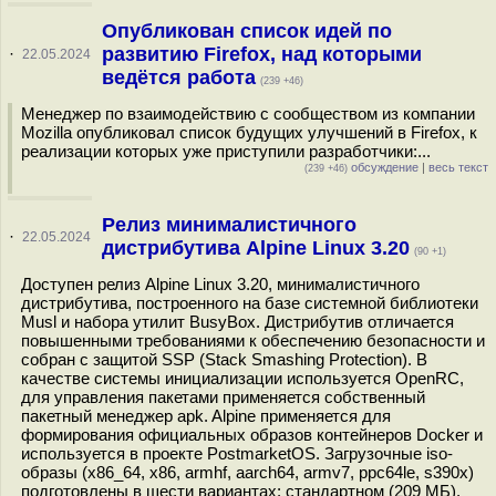
Опубликован список идей по
развитию Firefox, над которыми
·
22.05.2024
ведётся работа
(239 +46)
Менеджер по взаимодействию с сообществом из компании
Mozilla опубликовал список будущих улучшений в Firefox, к
реализации которых уже приступили разработчики:...
обсуждение
|
весь текст
(239 +46)
Релиз минималистичного
·
22.05.2024
дистрибутива Alpine Linux 3.20
(90 +1)
Доступен релиз Alpine Linux 3.20, минималистичного
дистрибутива, построенного на базе системной библиотеки
Musl и набора утилит BusyBox. Дистрибутив отличается
повышенными требованиями к обеспечению безопасности и
собран с защитой SSP (Stack Smashing Protection). В
качестве системы инициализации используется OpenRC,
для управления пакетами применяется собственный
пакетный менеджер apk. Alpine применяется для
формирования официальных образов контейнеров Docker и
используется в проекте PostmarketOS. Загрузочные iso-
образы (x86_64, x86, armhf, aarch64, armv7, ppc64le, s390x)
подготовлены в шести вариантах: стандартном (209 МБ),