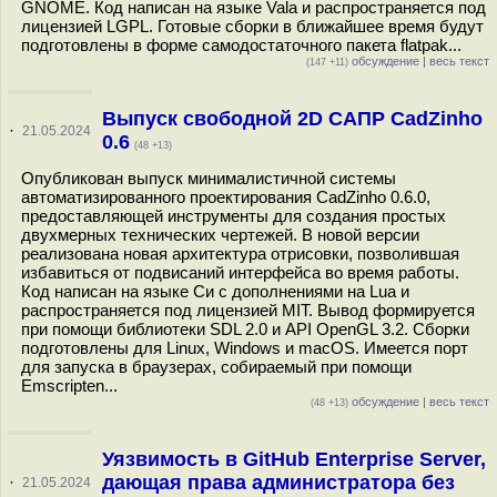
GNOME. Код написан на языке Vala и распространяется под
лицензией LGPL. Готовые сборки в ближайшее время будут
подготовлены в форме самодостаточного пакета flatpak...
обсуждение
|
весь текст
(147 +11)
Выпуск свободной 2D САПР CadZinho
·
21.05.2024
0.6
(48 +13)
Опубликован выпуск минималистичной системы
автоматизированного проектирования CadZinho 0.6.0,
предоставляющей инструменты для создания простых
двухмерных технических чертежей. В новой версии
реализована новая архитектура отрисовки, позволившая
избавиться от подвисаний интерфейса во время работы.
Код написан на языке Си с дополнениями на Lua и
распространяется под лицензией MIT. Вывод формируется
при помощи библиотеки SDL 2.0 и API OpenGL 3.2. Сборки
подготовлены для Linux, Windows и macOS. Имеется порт
для запуска в браузерах, собираемый при помощи
Emscripten...
обсуждение
|
весь текст
(48 +13)
Уязвимость в GitHub Enterprise Server,
дающая права администратора без
·
21.05.2024