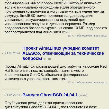
формирования микро-сборок NetBSD, которые включают
только минимально необходимые для определённого
приложения компоненты и могут загружаться менее чем за
секунду. SmolBSD может применяться для создания
урезанных виртуализированных окружений для
изолированного запуска отдельных сервисов. Размер
создаваемого базового окружения около 10 МБ. Код проекта
распространяется под лицензией BSD...
обсуждение
|
весь текст
(57 +17)
Проект AlmaLinux учредил комитет
ALESCo, отвечающий за технические
·
21.05.2024
вопросы
(32 –11)
Проект AlmaLinux, развивающий дистрибутив на основе Red
Hat Enterprise Linux, пытающийся занять место
классического CentOS, объявил о формировании
инженерного управляющего комитета...
обсуждение
|
весь текст
(32 –11)
Выпуск GhostBSD 24.04.1
·
21.05.2024
(82 +14)
Опубликован релиз десктоп-ориентированного
дистрибутива GhostBSD 24.04.1, построенного на базе