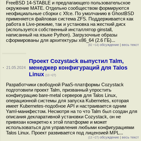
FreeBSD 14-STABLE и предлагающего пользовательское
окружение MATE. Отдельно сообществом формируются
неофициальные сборки с Xfce. По умолчанию в GhostBSD
применяется файловая система ZFS. Поддерживается как
работа в Live-режиме, так и установка на жесткий диск
(используется собственный инсталлятор ginstall,
написанный на языке Python). Загрузочные образы
сформированы для архитектуры x86_64 (2.6 ГБ)...
обсуждение
|
весь текст
(82 +14)
Проект Cozystack выпустил Talm,
менеджер конфигураций для Talos
·
21.05.2024
Linux
(13 +27)
Разработчики свободной PaaS-платформы Cozystack
подготовили проект Talm, призванный упростить
конфигурацию bare-metal серверов для Talos Linux,
операционной системы для запуска Kubernetes, которая
имеет Kubernetes-подобное API и настраивается одним
Yaml-манифестом. Несмотря на то что Talm был создан для
описания декларативной установки Cozystack, он не
привязан конкретно к этой платформе и может
использоваться для управления любыми конфигурациями
Talos Linux. Проект развивается под лицензией MPL...
обсуждение
|
весь текст
(13 +27)