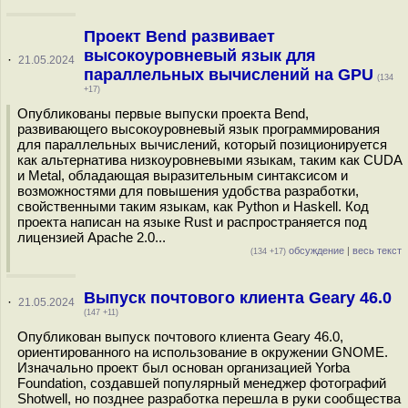
Проект Bend развивает
высокоуровневый язык для
·
21.05.2024
параллельных вычислений на GPU
(134
+17)
Опубликованы первые выпуски проекта Bend,
развивающего высокоуровневый язык программирования
для параллельных вычислений, который позиционируется
как альтернатива низкоуровневыми языкам, таким как CUDA
и Metal, обладающая выразительным синтаксисом и
возможностями для повышения удобства разработки,
свойственными таким языкам, как Python и Haskell. Код
проекта написан на языке Rust и распространяется под
лицензией Apache 2.0...
обсуждение
|
весь текст
(134 +17)
Выпуск почтового клиента Geary 46.0
·
21.05.2024
(147 +11)
Опубликован выпуск почтового клиента Geary 46.0,
ориентированного на использование в окружении GNOME.
Изначально проект был основан организацией Yorba
Foundation, создавшей популярный менеджер фотографий
Shotwell, но позднее разработка перешла в руки сообщества