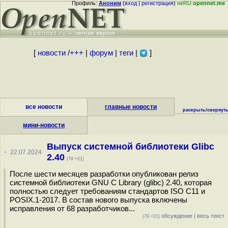
Профиль:
Аноним
(
вход
|
регистрация
)
неRU
opennet.me
[
новости
/
+++
|
форум
|
теги
|
]
все новости
главные новости
раскрыть
/
свернут
мини-новости
Выпуск системной библиотеки Glibc
·
22.07.2024
2.40
(79 +21)
После шести месяцев разработки опубликован релиз
системной библиотеки GNU C Library (glibc) 2.40, которая
полностью следует требованиям стандартов ISO C11 и
POSIX.1-2017. В состав нового выпуска включены
исправления от 68 разработчиков...
обсуждение
|
весь текст
(79 +21)