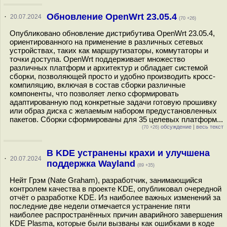
Обновление OpenWrt 23.05.4
·
20.07.2024
(70 +26)
Опубликовано обновление дистрибутива OpenWrt 23.05.4,
ориентированного на применение в различных сетевых
устройствах, таких как маршрутизаторы, коммутаторы и
точки доступа. OpenWrt поддерживает множество
различных платформ и архитектур и обладает системой
сборки, позволяющей просто и удобно производить кросс-
компиляцию, включая в состав сборки различные
компоненты, что позволяет легко сформировать
адаптированную под конкретные задачи готовую прошивку
или образ диска с желаемым набором предустановленных
пакетов. Сборки сформированы для 35 целевых платформ...
обсуждение
|
весь текст
(70 +26)
В KDE устранены крахи и улучшена
·
20.07.2024
поддержка Wayland
(89 +35)
Нейт Грэм (Nate Graham), разработчик, занимающийся
контролем качества в проекте KDE, опубликовал очередной
отчёт о разработке KDE. Из наиболее важных изменений за
последние две недели отмечается устранение пяти
наиболее распространённых причин аварийного завершения
KDE Plasma, которые были вызваны как ошибками в коде