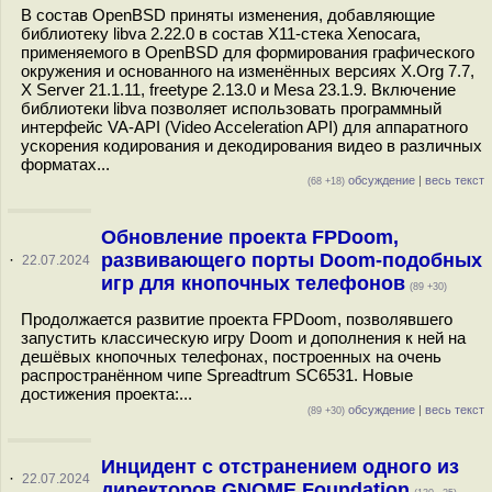
В состав OpenBSD приняты изменения, добавляющие
библиотеку libva 2.22.0 в состав X11-стека Xenocara,
применяемого в OpenBSD для формирования графического
окружения и основанного на изменённых версиях X.Org 7.7,
X Server 21.1.11, freetype 2.13.0 и Mesa 23.1.9. Включение
библиотеки libva позволяет использовать программный
интерфейс VA-API (Video Acceleration API) для аппаратного
ускорения кодирования и декодирования видео в различных
форматах...
обсуждение
|
весь текст
(68 +18)
Обновление проекта FPDoom,
развивающего порты Doom-подобных
·
22.07.2024
игр для кнопочных телефонов
(89 +30)
Продолжается развитие проекта FPDoom, позволявшего
запустить классическую игру Doom и дополнения к ней на
дешёвых кнопочных телефонах, построенных на очень
распространённом чипе Spreadtrum SC6531. Новые
достижения проекта:...
обсуждение
|
весь текст
(89 +30)
Инцидент с отстранением одного из
·
22.07.2024
директоров GNOME Foundation