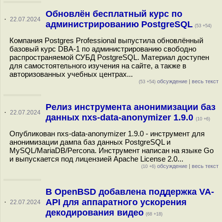
Обновлён бесплатный курс по
·
22.07.2024
администрированию PostgreSQL
(53 +54)
Компания Postgres Professional выпустила обновлённый
базовый курс DBA-1 по администрированию свободно
распространяемой СУБД PostgreSQL. Материал доступен
для самостоятельного изучения на сайте, а также в
авторизованных учебных центрах...
обсуждение
|
весь текст
(53 +54)
Релиз инструмента анонимизации баз
·
22.07.2024
данных nxs-data-anonymizer 1.9.0
(10 +6)
Опубликован nxs-data-anonymizer 1.9.0 - инструмент для
анонимизации дампа баз данных PostgreSQL и
MySQL/MariaDB/Percona. Инструмент написан на языке Go
и выпускается под лицензией Apache License 2.0...
обсуждение
|
весь текст
(10 +6)
В OpenBSD добавлена поддержка VA-
API для аппаратного ускорения
·
22.07.2024
декодирования видео
(68 +18)