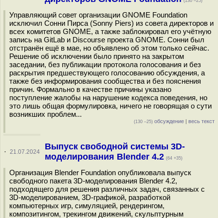
(130 –25)
Управляющий совет организации GNOME Foundation
исключил Сонни Пирса (Sonny Piers) из совета директоров и
всех комитетов GNOME, а также заблокировал его учётную
запись на GitLab и Discourse проекта GNOME. Сонни был
отстранён ещё в мае, но объявлено об этом только сейчас.
Решение об исключении было принято на закрытом
заседании, без публикации протокола голосования и без
раскрытия предшествующего голосованию обсуждения, а
также без информирования сообщества и без пояснения
причин. Формально в качестве причины указано
поступление жалобы на нарушение кодекса поведения, но
это лишь общая формулировка, ничего не говорящая о сути
возникших проблем...
обсуждение
|
весь текст
(130 –25)
Выпуск свободной системы 3D-
·
21.07.2024
моделирования Blender 4.2
(64 +35)
Организация Blender Foundation опубликовала выпуск
свободного пакета 3D-моделирования Blender 4.2,
подходящего для решения различных задач, связанных с
3D-моделированием, 3D-графикой, разработкой
компьютерных игр, симуляцией, рендерингом,
композитингом, трекингом движений, скульптурным