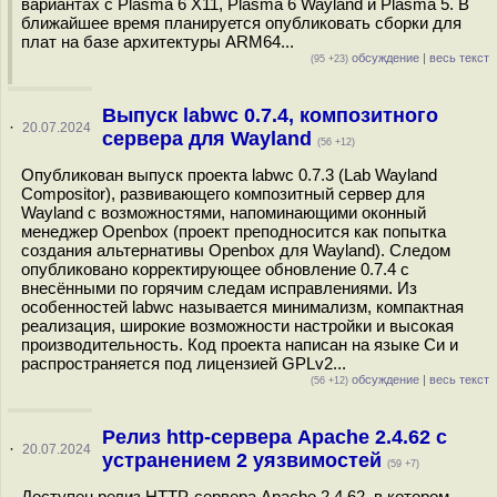
вариантах с Plasma 6 X11, Plasma 6 Wayland и Plasma 5. В
ближайшее время планируется опубликовать сборки для
плат на базе архитектуры ARM64...
обсуждение
|
весь текст
(95 +23)
Выпуск labwc 0.7.4, композитного
·
20.07.2024
сервера для Wayland
(56 +12)
Опубликован выпуск проекта labwc 0.7.3 (Lab Wayland
Compositor), развивающего композитный сервер для
Wayland с возможностями, напоминающими оконный
менеджер Openbox (проект преподносится как попытка
создания альтернативы Openbox для Wayland). Следом
опубликовано корректирующее обновление 0.7.4 c
внесёнными по горячим следам исправлениями. Из
особенностей labwc называется минимализм, компактная
реализация, широкие возможности настройки и высокая
производительность. Код проекта написан на языке Си и
распространяется под лицензией GPLv2...
обсуждение
|
весь текст
(56 +12)
Релиз http-сервера Apache 2.4.62 с
·
20.07.2024
устранением 2 уязвимостей
(59 +7)
Доступен релиз HTTP-сервера Apache 2.4.62, в котором