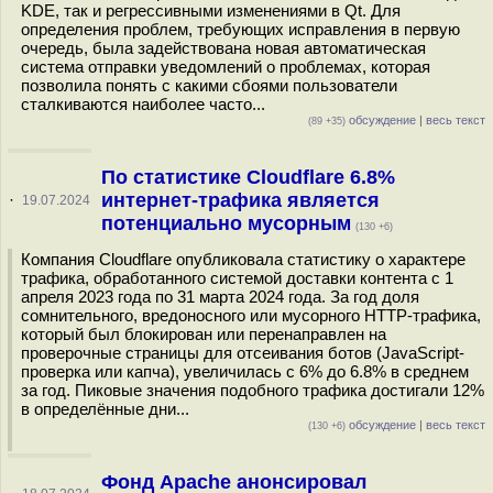
KDE, так и регрессивными изменениями в Qt. Для
определения проблем, требующих исправления в первую
очередь, была задействована новая автоматическая
система отправки уведомлений о проблемах, которая
позволила понять с какими сбоями пользователи
сталкиваются наиболее часто...
обсуждение
|
весь текст
(89 +35)
По статистике Cloudflare 6.8%
интернет-трафика является
·
19.07.2024
потенциально мусорным
(130 +6)
Компания Cloudflare опубликовала статистику о характере
трафика, обработанного системой доставки контента с 1
апреля 2023 года по 31 марта 2024 года. За год доля
сомнительного, вредоносного или мусорного HTTP-трафика,
который был блокирован или перенаправлен на
проверочные страницы для отсеивания ботов (JavaScript-
проверка или капча), увеличилась с 6% до 6.8% в среднем
за год. Пиковые значения подобного трафика достигали 12%
в определённые дни...
обсуждение
|
весь текст
(130 +6)
Фонд Apache анонсировал