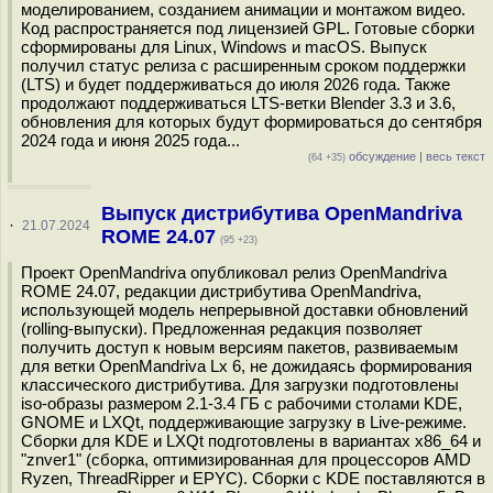
моделированием, созданием анимации и монтажом видео.
Код распространяется под лицензией GPL. Готовые сборки
сформированы для Linux, Windows и macOS. Выпуск
получил статус релиза с расширенным сроком поддержки
(LTS) и будет поддерживаться до июля 2026 года. Также
продолжают поддерживаться LTS-ветки Blender 3.3 и 3.6,
обновления для которых будут формироваться до сентября
2024 года и июня 2025 года...
обсуждение
|
весь текст
(64 +35)
Выпуск дистрибутива OpenMandriva
·
21.07.2024
ROME 24.07
(95 +23)
Проект OpenMandriva опубликовал релиз OpenMandriva
ROME 24.07, редакции дистрибутива OpenMandriva,
использующей модель непрерывной доставки обновлений
(rolling-выпуски). Предложенная редакция позволяет
получить доступ к новым версиям пакетов, развиваемым
для ветки OpenMandriva Lx 6, не дожидаясь формирования
классического дистрибутива. Для загрузки подготовлены
iso-образы размером 2.1-3.4 ГБ c рабочими столами KDE,
GNOME и LXQt, поддерживающие загрузку в Live-режиме.
Сборки для KDE и LXQt подготовлены в вариантах x86_64 и
"znver1" (сборка, оптимизированная для процессоров AMD
Ryzen, ThreadRipper и EPYC). Сборки с KDE поставляются в