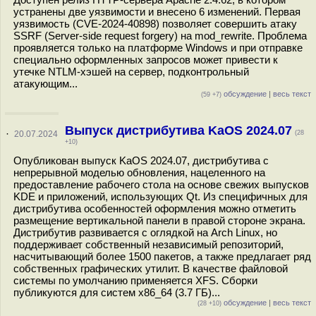
устранены две уязвимости и внесено 6 изменений. Первая
уязвимость (CVE-2024-40898) позволяет совершить атаку
SSRF (Server-side request forgery) на mod_rewrite. Проблема
проявляется только на платформе Windows и при отправке
специально оформленных запросов может привести к
утечке NTLM-хэшей на сервер, подконтрольный
атакующим...
обсуждение
|
весь текст
(59 +7)
Выпуск дистрибутива KaOS 2024.07
·
20.07.2024
(28
+10)
Опубликован выпуск KaOS 2024.07, дистрибутива с
непрерывной моделью обновления, нацеленного на
предоставление рабочего стола на основе свежих выпусков
KDE и приложений, использующих Qt. Из специфичных для
дистрибутива особенностей оформления можно отметить
размещение вертикальной панели в правой стороне экрана.
Дистрибутив развивается с оглядкой на Arch Linux, но
поддерживает собственный независимый репозиторий,
насчитывающий более 1500 пакетов, а также предлагает ряд
собственных графических утилит. В качестве файловой
системы по умолчанию применяется XFS. Сборки
публикуются для систем x86_64 (3.7 ГБ)...
обсуждение
|
весь текст
(28 +10)